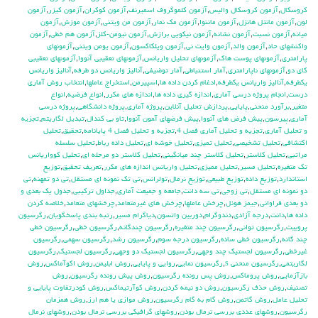
كروسكال
,
آزمون كروسكال واليس
,
آزمون كلموگروف اسميرنف
,
آزمون كوكران
,
آزمون كيزر
,
آزمون
لون
,
آزمون مانتل هانزل
,
آزمون ماننوا
,
آزمون مك نمار
,
آزمون من ويتني
,
آزمون موزش
,
آزمون
ميانه
,
آزمون نسبت
,
آزمون نشانه
,
آزمون نيكويي برازش
,
آزمون نيومن-كلز
,
آزمون هم خطي
,
آزمون
واكنشهاي حاد
,
آزمون والد
,
آزمون وايت ني
,
آزمون ويلكاكسون
,
آزمون يومن ويتني
,
آزمونهاي
پارامتري
,
آزمونهاي پوست هاك
,
آزمونهاي تحليل واريانس
,
آزمونهاي تعقيبي آنووا
,
آزمونهاي تعقيبي
كاي دو
,
آزمونهاي ناپارامتري
,
آمار استنباطي
,
آمار توضيفي
,
آناليز واريانس دو طرفه
,
آناليز واريانس
يكطرفه
,
آناليز واريانس يکطرفه
,
ادغام كردن داده ها
,
اسپيرمن
,
استخراج عاملها
,
انتخاب روش آماري
درست
,
انجام پروژه درسي آماري
,
اندازه گيري داده ها
,
اندازه هاي مكرر
,
انواع فرضيه
,
انواع
متغير
,
برآورد منحني
,
پايايي
,
پردازش تحليل آنلاين
,
پروژه آماري
,
پروژه دانشگاهي
,
پروژه درسي
آماري
,
پيرسون
,
پيش فرض هاي آنووا
,
پيش فرضهاي آ‍مون آنووا
,
تاو بي کندال
,
تبديل لگاريتم
,
تجزيه
و تحليل آماري
,
تجزيه و تحليل آماري فصل 4
,
تجزيه و تحليل فصل 4 پايانامه
,
تحقيق
,
تحليل
اكتشافي
,
تحليل تشخيصي
,
تحليل تميزي
,
تحليل خوشه اي
,
تحليل داده رباط
,
تحليل سلسله
مراتبي
,
تحليل كلاستر
,
تحليل كلاستر چند ميانگيني
,
تحليل كلاستر دو مرحله اي
,
تحليل كوواريانس
تك متغيره
,
تحليل مسير
,
تحليل مميزي
,
تحليل واريانس اندازه هاي مكرر
,
تعريف تحقيق
,
توزيع
استاندارد
,
توزيع داده
,
توزيع طبيعي
,
توزيع نرمال
,
تولرانس
,
تي تک نمونه اي مستقل
,
تي دو تمهنه
,
تي
دو نمونه اي مستقل
,
تي زوجي
,
تي سه دانت
,
جامعه و جميعت آماري
,
جداول تركيبي
,
جدول يك بعدي و
دو بعدي فراواني
,
جيمز هوئل
,
چرخش عاملها
,
چرخش هاي غيرمتعامد
,
چرخشهاي متعامد
,
خلاصه كردن
داده ها
,
دانت
,
درجه آزادي
,
دندوگرام
,
دوربين واتسون
,
دياگرام مسير
,
رتبه بندي پاسخگويان
,
رگرسيون
پروبيت
,
رگرسيون تواني
,
رگرسيون چند متغيره
,
رگرسيون چندگانه
,
رگرسيون خطي
,
رگرسيون خطي
چند گانه
,
رگرسيون خطي ساده
,
رگرسيون درجه سوم
,
رگرسيون رشد
,
رگرسيون سهمي
,
رگرسيون
غيرخطي
,
رگرسيون لجستيك چند وجهي
,
رگرسيون لجستيك دو وجهي
,
رگرسيون لجستيک
,
رگرسيون
لگاريتمي
,
رگرسيون منحني s
,
رگرسيون نمايي
,
روايي و پايايي
,
روش ابليمن
,
روش اكوآماكس
,
روش
بازآزمايي
,
روش پروماكس
,
روش پس رونده رگرسيون
,
روش پيش رونده رگرسيون
,
روش
تصنيف
,
روش حذف رگرسيون
,
روش دو نيمه كردن
,
روش كوآرتيماكس
,
روش كودرتفاوت پايايي و
تحليل عامل
,
روش گاتمن
,
روش گام به گام رگرسيون
,
روش موازي يا هم ارز
,
روش همزمان
رگرسيون
,
روشهاي عددي بررسي نرمال بودن
,
روشهاي گرافيكي بررسي نرمال بودن
,
روشهاي نرمال