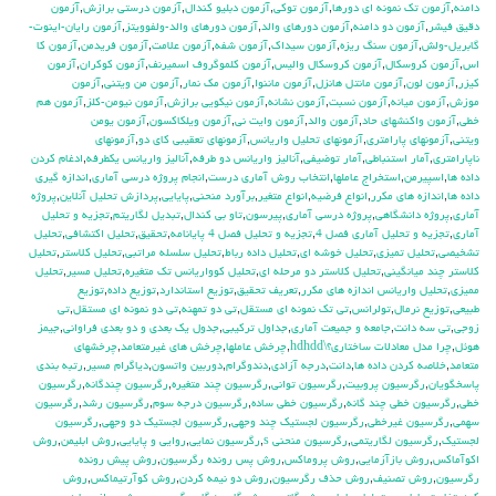
دامنه
,
آزمون تك نمونه اي دورها
,
آزمون توكي
,
آزمون دبليو كندال
,
آزمون درستي برازش
,
آزمون
دقيق فيشر
,
آزمون دو دامنه
,
آزمون دورهاي والد
,
آزمون دورهاي والد-ولفوويتز
,
آزمون رايان-اينوت-
گابريل-ولش
,
آزمون سنگ ريزه
,
آزمون سيداك
,
آزمون شفه
,
آزمون علامت
,
آزمون فريدمن
,
آزمون كا
اس
,
آزمون كروسكال
,
آزمون كروسكال واليس
,
آزمون كلموگروف اسميرنف
,
آزمون كوكران
,
آزمون
كيزر
,
آزمون لون
,
آزمون مانتل هانزل
,
آزمون ماننوا
,
آزمون مك نمار
,
آزمون من ويتني
,
آزمون
موزش
,
آزمون ميانه
,
آزمون نسبت
,
آزمون نشانه
,
آزمون نيكويي برازش
,
آزمون نيومن-كلز
,
آزمون هم
خطي
,
آزمون واكنشهاي حاد
,
آزمون والد
,
آزمون وايت ني
,
آزمون ويلكاكسون
,
آزمون يومن
ويتني
,
آزمونهاي پارامتري
,
آزمونهاي تحليل واريانس
,
آزمونهاي تعقيبي كاي دو
,
آزمونهاي
ناپارامتري
,
آمار استنباطي
,
آمار توضيفي
,
آناليز واريانس دو طرفه
,
آناليز واريانس يکطرفه
,
ادغام كردن
داده ها
,
اسپيرمن
,
استخراج عاملها
,
انتخاب روش آماري درست
,
انجام پروژه درسي آماري
,
اندازه گيري
داده ها
,
اندازه هاي مكرر
,
انواع فرضيه
,
انواع متغير
,
برآورد منحني
,
پايايي
,
پردازش تحليل آنلاين
,
پروژه
آماري
,
پروژه دانشگاهي
,
پروژه درسي آماري
,
پيرسون
,
تاو بي کندال
,
تبديل لگاريتم
,
تجزيه و تحليل
آماري
,
تجزيه و تحليل آماري فصل 4
,
تجزيه و تحليل فصل 4 پايانامه
,
تحقيق
,
تحليل اكتشافي
,
تحليل
تشخيصي
,
تحليل تميزي
,
تحليل خوشه اي
,
تحليل داده رباط
,
تحليل سلسله مراتبي
,
تحليل كلاستر
,
تحليل
كلاستر چند ميانگيني
,
تحليل كلاستر دو مرحله اي
,
تحليل كوواريانس تك متغيره
,
تحليل مسير
,
تحليل
مميزي
,
تحليل واريانس اندازه هاي مكرر
,
تعريف تحقيق
,
توزيع استاندارد
,
توزيع داده
,
توزيع
طبيعي
,
توزيع نرمال
,
تولرانس
,
تي تک نمونه اي مستقل
,
تي دو تمهنه
,
تي دو نمونه اي مستقل
,
تي
زوجي
,
تي سه دانت
,
جامعه و جميعت آماري
,
جداول تركيبي
,
جدول يك بعدي و دو بعدي فراواني
,
جيمز
هوئل
,
چرا مدل معادلات ساختاری؟\hdhdd
,
چرخش عاملها
,
چرخش هاي غيرمتعامد
,
چرخشهاي
متعامد
,
خلاصه كردن داده ها
,
دانت
,
درجه آزادي
,
دندوگرام
,
دوربين واتسون
,
دياگرام مسير
,
رتبه بندي
پاسخگويان
,
رگرسيون پروبيت
,
رگرسيون تواني
,
رگرسيون چند متغيره
,
رگرسيون چندگانه
,
رگرسيون
خطي
,
رگرسيون خطي چند گانه
,
رگرسيون خطي ساده
,
رگرسيون درجه سوم
,
رگرسيون رشد
,
رگرسيون
سهمي
,
رگرسيون غيرخطي
,
رگرسيون لجستيك چند وجهي
,
رگرسيون لجستيك دو وجهي
,
رگرسيون
لجستيک
,
رگرسيون لگاريتمي
,
رگرسيون منحني s
,
رگرسيون نمايي
,
روايي و پايايي
,
روش ابليمن
,
روش
اكوآماكس
,
روش بازآزمايي
,
روش پروماكس
,
روش پس رونده رگرسيون
,
روش پيش رونده
رگرسيون
,
روش تصنيف
,
روش حذف رگرسيون
,
روش دو نيمه كردن
,
روش كوآرتيماكس
,
روش