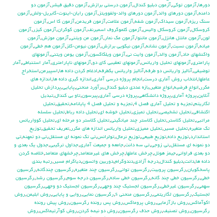
دورها
,
آزمون توكي
,
آزمون دبليو كندال
,
آزمون درستي برازش
,
آزمون دقيق فيشر
,
آزمون دو
دامنه
,
آزمون دورهاي والد
,
آزمون دورهاي والد-ولفوويتز
,
آزمون رايان-اينوت-گابريل-ولش
,
آزمون
سنگ ريزه
,
آزمون سيداك
,
آزمون شفه
,
آزمون علامت
,
آزمون فريدمن
,
آزمون كا اس
,
آزمون
كروسكال
,
آزمون كروسكال واليس
,
آزمون كلموگروف اسميرنف
,
آزمون كوكران
,
آزمون كيزر
,
آزمون
لون
,
آزمون مانتل هانزل
,
آزمون ماننوا
,
آزمون مك نمار
,
آزمون من ويتني
,
آزمون موزش
,
آزمون
ميانه
,
آزمون نسبت
,
آزمون نشانه
,
آزمون نيكويي برازش
,
آزمون نيومن-كلز
,
آزمون هم خطي
,
آزمون
واكنشهاي حاد
,
آزمون والد
,
آزمون وايت ني
,
آزمون ويلكاكسون
,
آزمون يومن ويتني
,
آزمونهاي
پارامتري
,
آزمونهاي تحليل واريانس
,
آزمونهاي تعقيبي كاي دو
,
آزمونهاي ناپارامتري
,
آمار استنباطي
,
آمار
توضيفي
,
آناليز واريانس دو طرفه
,
آناليز واريانس يکطرفه
,
ادغام كردن داده ها
,
اسپيرمن
,
استخراج
عاملها
,
انتخاب روش آماري درست
,
انجام پروژه درسي آماري
,
اندازه گيري داده ها
,
اندازه هاي
مكرر
,
انواع فرضيه
,
انواع متغير
,
بازه عددي دبليو كندال
,
برآورد منحني
,
پايايي
,
پردازش تحليل
آنلاين
,
پروژه آماري
,
پروژه دانشگاهي
,
پروژه درسي آماري
,
پيرسون
,
تاو بي کندال
,
تبديل
لگاريتم
,
تجزيه و تحليل آماري فصل 4
,
تجزيه و تحليل فصل 4 پايانامه
,
تحقيق
,
تحليل
اكتشافي
,
تحليل تشخيصي
,
تحليل تميزي
,
تحليل خوشه اي
,
تحليل داده رباط
,
تحليل سلسله
مراتبي
,
تحليل كلاستر
,
تحليل كلاستر چند ميانگيني
,
تحليل كلاستر دو مرحله اي
,
تحليل كوواريانس
تك متغيره
,
تحليل مسير
,
تحليل مميزي
,
تحليل واريانس اندازه هاي مكرر
,
تعريف تحقيق
,
توزيع
استاندارد
,
توزيع داده
,
توزيع طبيعي
,
توزيع نرمال
,
تولرانس
,
تي تک نمونه اي مستقل
,
تي دو تمهنه
,
تي
دو نمونه اي مستقل
,
تي زوجي
,
تي سه دانت
,
جامعه و جميعت آماري
,
جداول تركيبي
,
جدول يك بعدي و
دو بعدي فراواني
,
جيمز هوئل
,
چرخش عاملها
,
چرخش هاي غيرمتعامد
,
چرخشهاي متعامد
,
خلاصه كردن
داده ها
,
دانت
,
دبليو كندال
,
درجه آزادي
,
دندوگرام
,
دوربين واتسون
,
دياگرام مسير
,
رتبه بندي
پاسخگويان
,
رگرسيون پروبيت
,
رگرسيون تواني
,
رگرسيون چند متغيره
,
رگرسيون چندگانه
,
رگرسيون
خطي
,
رگرسيون خطي چند گانه
,
رگرسيون خطي ساده
,
رگرسيون درجه سوم
,
رگرسيون رشد
,
رگرسيون
سهمي
,
رگرسيون غيرخطي
,
رگرسيون لجستيك چند وجهي
,
رگرسيون لجستيك دو وجهي
,
رگرسيون
لجستيک
,
رگرسيون لگاريتمي
,
رگرسيون منحني s
,
رگرسيون نمايي
,
روايي و پايايي
,
روش ابليمن
,
روش
اكوآماكس
,
روش بازآزمايي
,
روش پروماكس
,
روش پس رونده رگرسيون
,
روش پيش رونده
رگرسيون
,
روش تصنيف
,
روش حذف رگرسيون
,
روش دو نيمه كردن
,
روش كوآرتيماكس
,
روش