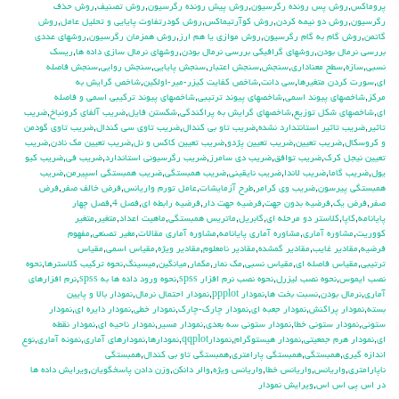
پروماكس
,
روش پس رونده رگرسيون
,
روش پيش رونده رگرسيون
,
روش تصنيف
,
روش حذف
رگرسيون
,
روش دو نيمه كردن
,
روش كوآرتيماكس
,
روش كودرتفاوت پايايي و تحليل عامل
,
روش
گاتمن
,
روش گام به گام رگرسيون
,
روش موازي يا هم ارز
,
روش همزمان رگرسيون
,
روشهاي عددي
بررسي نرمال بودن
,
روشهاي گرافيكي بررسي نرمال بودن
,
روشهاي نرمال سازي داده ها
,
ريسك
نسبي
,
سازه
,
سطح معناداري
,
سنجش
,
سنجش اعتبار
,
سنجش پايايي
,
سنجش روايي
,
سنجش فاصله
اي
,
سورت كردن متغيرها
,
سي دانت
,
شاخص كفايت كيزر-مير-اولكين
,
شاخص گرايش به
مركز
,
شاخصهاي پيوند اسمي
,
شاخصهاي پيوند ترتيبي
,
شاخصهاي پيوند تركيبي اسمي و فاصله
اي
,
شاخصهاي شكل توزيع
,
شاخصهاي گرايش به پراكندگي
,
شكستن فايل
,
ضريب آلفاي کرونباخ
,
ضريب
تاثير
,
ضريب تاثير استانتدارد نشده
,
ضريب تاو بي كندال
,
ضريب تاوي سي كندال
,
ضريب تاوي گودمن
و كروسكال
,
ضريب تعيين
,
ضريب تعيين پژدو
,
ضريب تعيين كاكس و نل
,
ضريب تعيين مك نادن
,
ضريب
تعيين نيجل كرك
,
ضريب توافق
,
ضريب دي سامرز
,
ضريب رگرسيوني استاندارد
,
ضريب في
,
ضريب كيو
يول
,
ضريب گاما
,
ضريب لاندا
,
ضريب نايقيني
,
ضريب همبستگي
,
ضريب همبستگي اسپيرمن
,
ضريب
همبستگي پيرسون
,
ضريب وي كرامر
,
طرح آزمايشات
,
عامل تورم واريانس
,
فرض خالف صفر
,
فرض
صفر
,
فرض يك
,
فرضيه بدون جهت
,
فرضيه جهت دار
,
فرضيه رابطه اي
,
فصل 4
,
فصل چهار
پايانامه
,
كاپا
,
كلاستر دو مرحله اي
,
گابريل
,
ماتريس همبستگي
,
ماهيت اعداد
,
متغير
,
متغير
كووريت
,
مشاوره آماري
,
مشاوره آماري پايانامه
,
مشاوره آماري مقالات
,
مغير تصنعي
,
مفهوم
فرضيه
,
مقادير غايب
,
مقادير گمشده
,
مقادير نامعلوم
,
مقادير ويژه
,
مقياس اسمي
,
مقياس
ترتيبي
,
مقياس فاصله اي
,
مقياس نسبي
,
مك نمار
,
مكمار
,
ميانگين
,
ميسينگ
,
نحوه تركيب كلاسترها
,
نحوه
نصب ايموس
,
نحوه نصب ليزرل
,
نحوه نصب نرم افزار spss
,
نحوه ورود داده ها به spss
,
نرم افزارهاي
آماري
,
نرمال بودن
,
نسبت بخت ها
,
نمودار ppplot
,
نمودار احتمال نرمال
,
نمودار بالا و پايين
بسته
,
نمودار پراكنش
,
نمودار جعبه اي
,
نمودار چارك-چارك
,
نمودار خطي
,
نمودار دايره اي
,
نمودار
ستوني
,
نمودار ستوني خطا
,
نمودار ستوني سه بعدي
,
نمودار مسير
,
نمودار ناحيه اي
,
نمودار نقطه
اي
,
نمودار هرم جمعيتي
,
نمودار هيستوگرام
,
نمودارqqplot
,
نمودارها
,
نمودارهاي آماري
,
نمونه آماري
,
نوع
اندازه گيري
,
همبستگي
,
همبستگي پارامتري
,
همبستگي تاو بي کندال
,
همبستگي
ناپارامتري
,
واريانس
,
واريانس خطا
,
واريانس ويژه
,
والر دانكن
,
وزن دادن پاسخگويان
,
ويرايش داده ها
در اس پي اس اس
,
ويرايش نمودار