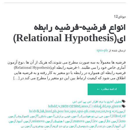
جولای
12
دیدگاه‌ها
بسته هستند
برای
انواع فرضیه-فرضیه رابطه
انواع
فرضیه-
ای(Relational Hypothesis)
فرضیه
رابطه
ای(Relational
ارسال شده از
spss-pls
Hypothesis)
فرضیه ها معمولاً به سه صورت مطرح می شوند،که هریک از آن ها ،نوع آزمون
آماری خاص خود را می طلبند. ۱-فرضیه رابطه ای(Relational Hypothesis)
فرضیه رابطه ای همواره در رابطه با دو متغیر به کار رفته و به فرضیه هایی
اطلاق می شود که کیفیت ارتباط بین این دو متغیر را مطرح می کند.در […]
ادامه مطلب ←
تحليل آماري با نرم افزار اس پي اس اس
,
\v
,
09351323950
,
amos
,
Ci nhka[
,
dd
,
eqs
,
glmrm
\hdhdd
آزمون
,
vi
,
twg 4
,
sst
,
sse
,
spss-pls.com
,
spss
,
post hoc
,
pls
,
lisrel
,
lah
,
hs\dvlk
vif
,
Hlhvd
,
آ»مون جي تي دو هوشبرگ
,
آ»مون خوبي برازش
,
آ»مون دانكن
,
آآزمون كلموگروف
,
آزمون
kmo
,
آزمون ks
,
آزمون kw
,
آزمون manova
,
آزمون t هتلينگ
,
آزمون unianova
,
آزمون آننوا
,
آزمون
آني آنووا
,
آزمون بارتلت
,
آزمون باينوميال
,
آزمون براي دو گروه
,
آزمون بونفروني
,
آزمون بي