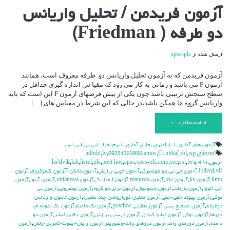
برای
آزمون فریدمن / تحلیل واریانس
آزمون
فریدمن
دو طرفه ( Friedman)
/
تحلیل
واریانس
ارسال شده از
spss-pls
دو
طرفه
(
آزمون فریدمن که به آزمون تحلیل واریانس دو. طرفه معروف است، همانند
Friedman)
آزمون F می باشد و زمانی به کار می رود که مقیا س اندازه گیری حداقل در
سطح سنجش ترتیبی باشد.چون یکی از پیش فرضهای آزمون F این است که باید
واریانس گروه ها همگن باشد،در حالی که این شرط در مقیاس های […]
ادامه مطلب ←
آزمون هاي آماري نا پارامتري
,
تحليل آماري با نرم افزار اس پي اس اس
,
\v
,
09351323950
,
amos
,
Ci nhka[
,
dd
,
eqs
,
glmrm
\hdhdd
آزمون
,
vi
,
twg 4
,
sst
,
sse
,
spss-pls.com
,
spss
,
post hoc
,
pls
,
lisrel
,
lah
,
hs\dvlk
vif
,
Hlhvd
,
آ»مون جي تي دو هوشبرگ
,
آ»مون خوبي برازش
,
آ»مون دانكن
,
آآزمون كلموگروف
,
آزمون
kmo
,
آزمون ks
,
آزمون kw
,
آزمون manova
,
آزمون t هتلينگ
,
آزمون unianova
,
آزمون آننوا
,
آزمون
آني آنووا
,
آزمون بارتلت
,
آزمون باينوميال
,
آزمون براي دو گروه
,
آزمون بونفروني
,
آزمون بي
توكي
,
آزمون پيوند خطي-خطي
,
آزمون تحليل كوواريانس چند متغيره
,
آزمون تحليل واريانس
دوطرفه
,
آزمون تصحيح يتس
,
آزمون تعقيبي posthoc
,
آزمون تك دامنه
,
آزمون تك نمونه اي
دورها
,
آزمون توكي
,
آزمون دبليو كندال
,
آزمون درستي برازش
,
آزمون دقيق فيشر
,
آزمون دو
دامنه
,
آزمون دورهاي والد
,
آزمون دورهاي والد-ولفوويتز
,
آزمون رايان-اينوت-گابريل-ولش
,
آزمون