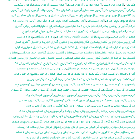
مك نمار
,
آزمون من ويتني
,
آزمون موزش
,
آزمون ميانه
,
آزمون نسبت
,
آزمون نشانه
,
آزمون نيكويي
برازش
,
آزمون نيومن-كلز
,
آزمون هم خطي
,
آزمون واكنشهاي حاد
,
آزمون والد
,
آزمون وايت ني
,
آزمون
ويلكاكسون
,
آزمون يومن ويتني
,
آزمونهاي پارامتري
,
آزمونهاي تحليل واريانس
,
آزمونهاي تعقيبي كاي
دو
,
آزمونهاي ناپارامتري
,
آمار استنباطي
,
آمار توضيفي
,
آ‍مون ناپارامتري مك نمار
,
آناليز واريانس دو
طرفه
,
آناليز واريانس يکطرفه
,
ادغام كردن داده ها
,
اسپيرمن
,
استخراج عاملها
,
انتخاب روش آماري
درست
,
انجام پروژه درسي آماري
,
اندازه گيري داده ها
,
اندازه هاي مكرر
,
انواع فرضيه
,
انواع
متغير
,
برآورد منحني
,
پايايي
,
پردازش تحليل آنلاين
,
پروژه آماري
,
پروژه دانشگاهي
,
پروژه درسي
آماري
,
پيرسون
,
تاو بي کندال
,
تبديل لگاريتم
,
تجزيه و تحليل آماري
,
تجزيه و تحليل آماري فصل
4
,
تجزيه و تحليل فصل 4 پايانامه
,
تحقيق
,
تحليل اكتشافي
,
تحليل تشخيصي
,
تحليل تميزي
,
تحليل
خوشه اي
,
تحليل داده رباط
,
تحليل سلسله مراتبي
,
تحليل كلاستر
,
تحليل كلاستر چند ميانگيني
,
تحليل
كلاستر دو مرحله اي
,
تحليل كوواريانس تك متغيره
,
تحليل مسير
,
تحليل مميزي
,
تحليل واريانس اندازه
هاي مكرر
,
تعريف تحقيق
,
توزيع استاندارد
,
توزيع داده
,
توزيع طبيعي
,
توزيع نرمال
,
تولرانس
,
تي تک
نمونه اي مستقل
,
تي دو تمهنه
,
تي دو نمونه اي مستقل
,
تي زوجي
,
تي سه دانت
,
جامعه و جميعت
آماري
,
جداول تركيبي
,
جدول يك بعدي و دو بعدي فراواني
,
جيمز هوئل
,
چرخش عاملها
,
چرخش هاي
غيرمتعامد
,
چرخشهاي متعامد
,
خلاصه كردن داده ها
,
دانت
,
درجه آزادي
,
دندوگرام
,
دوربين
واتسون
,
دياگرام مسير
,
رتبه بندي پاسخگويان
,
رگرسيون پروبيت
,
رگرسيون تواني
,
رگرسيون چند
متغيره
,
رگرسيون چندگانه
,
رگرسيون خطي
,
رگرسيون خطي چند گانه
,
رگرسيون خطي ساده
,
رگرسيون
درجه سوم
,
رگرسيون رشد
,
رگرسيون سهمي
,
رگرسيون غيرخطي
,
رگرسيون لجستيك چند
وجهي
,
رگرسيون لجستيك دو وجهي
,
رگرسيون لجستيک
,
رگرسيون لگاريتمي
,
رگرسيون منحني
s
,
رگرسيون نمايي
,
روايي و پايايي
,
روش ابليمن
,
روش اكوآماكس
,
روش بازآزمايي
,
روش
پروماكس
,
روش پس رونده رگرسيون
,
روش پيش رونده رگرسيون
,
روش تصنيف
,
روش حذف
رگرسيون
,
روش دو نيمه كردن
,
روش كوآرتيماكس
,
روش كودرتفاوت پايايي و تحليل عامل
,
روش
گاتمن
,
روش گام به گام رگرسيون
,
روش موازي يا هم ارز
,
روش همزمان رگرسيون
,
روشهاي عددي
بررسي نرمال بودن
,
روشهاي گرافيكي بررسي نرمال بودن
,
روشهاي نرمال سازي داده ها
,
ريسك
نسبي
,
سازه
,
سطح معناداري
,
سنجش
,
سنجش اعتبار
,
سنجش پايايي
,
سنجش روايي
,
سنجش فاصله
اي
,
سورت كردن متغيرها
,
سي دانت
,
شاخص كفايت كيزر-مير-اولكين
,
شاخص گرايش به