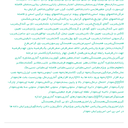
نسبي
,
سازه
,
سطح معناداري
,
سنجش
,
سنجش اعتبار
,
سنجش پايايي
,
سنجش روايي
,
سنجش فاصله
اي
,
سورت كردن متغيرها
,
سي دانت
,
شاخص كفايت كيزر-مير-اولكين
,
شاخص گرايش به
مركز
,
شاخصهاي پيوند اسمي
,
شاخصهاي پيوند ترتيبي
,
شاخصهاي پيوند تركيبي اسمي و فاصله
اي
,
شاخصهاي شكل توزيع
,
شاخصهاي گرايش به پراكندگي
,
شرايط آزمون فريدمن
,
شكستن
فايل
,
ضريب آلفاي کرونباخ
,
ضريب تاثير
,
ضريب تاثير استانتدارد نشده
,
ضريب تاو بي كندال
,
ضريب
تاوي سي كندال
,
ضريب تاوي گودمن و كروسكال
,
ضريب تعيين
,
ضريب تعيين پژدو
,
ضريب تعيين
كاكس و نل
,
ضريب تعيين مك نادن
,
ضريب تعيين نيجل كرك
,
ضريب توافق
,
ضريب دي سامرز
,
ضريب
رگرسيوني استاندارد
,
ضريب في
,
ضريب كيو يول
,
ضريب گاما
,
ضريب لاندا
,
ضريب نايقيني
,
ضريب
همبستگي
,
ضريب همبستگي اسپيرمن
,
ضريب همبستگي پيرسون
,
ضريب وي كرامر
,
طرح
آزمايشات
,
عامل تورم واريانس
,
فرض خالف صفر
,
فرض صفر
,
فرض يك
,
فرضيه بدون جهت
,
فرضيه
جهت دار
,
فرضيه رابطه اي
,
فريدمن
,
فصل 4
,
فصل چهار پايانامه
,
كاپا
,
كلاستر دو مرحله
اي
,
گابريل
,
ماتريس همبستگي
,
ماهيت اعداد
,
متغير
,
متغير كووريت
,
مشاوره آماري
,
مشاوره آماري
پايانامه
,
مشاوره آماري مقالات
,
مغير تصنعي
,
مفهوم فرضيه
,
مقادير غايب
,
مقادير گمشده
,
مقادير
نامعلوم
,
مقادير ويژه
,
مقياس اسمي
,
مقياس ترتيبي
,
مقياس فاصله اي
,
مقياس نسبي
,
مك
نمار
,
مكمار
,
ميانگين
,
ميسينگ
,
نحوه تركيب كلاسترها
,
نحوه نصب ايموس
,
نحوه نصب ليزرل
,
نحوه نصب
نرم افزار spss
,
نحوه ورود داده ها به spss
,
نرم افزارهاي آماري
,
نرمال بودن
,
نسبت بخت ها
,
نمودار
ppplot
,
نمودار احتمال نرمال
,
نمودار بالا و پايين بسته
,
نمودار پراكنش
,
نمودار جعبه اي
,
نمودار چارك-
چارك
,
نمودار خطي
,
نمودار دايره اي
,
نمودار ستوني
,
نمودار ستوني خطا
,
نمودار ستوني سه بعدي
,
نمودار
مسير
,
نمودار ناحيه اي
,
نمودار نقطه اي
,
نمودار هرم جمعيتي
,
نمودار
هيستوگرام
,
نمودارqqplot
,
نمودارها
,
نمودارهاي آماري
,
نمونه آماري
,
نوع اندازه
گيري
,
همبستگي
,
همبستگي پارامتري
,
همبستگي تاو بي کندال
,
همبستگي
ناپارامتري
,
واريانس
,
واريانس خطا
,
واريانس ويژه
,
والر دانكن
,
وزن دادن پاسخگويان
,
ويرايش داده ها
در اس پي اس اس
,
ويرايش نمودار