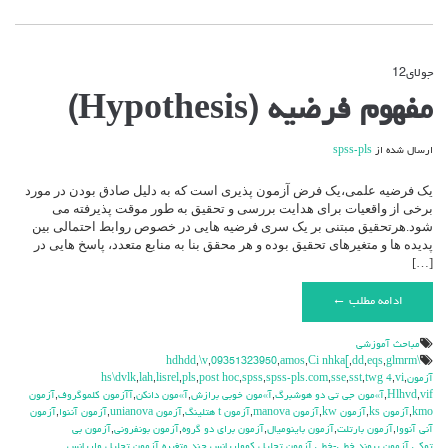
جولای
12
دیدگاه‌ها
بسته هستند
برای
مفهوم فرضیه (Hypothesis)
مفهوم
فرضیه
(Hypothesis)
ارسال شده از
spss-pls
یک فرضیه علمی،یک فرض آزمون پذیری است که به دلیل صادق بودن در مورد
برخی از واقعیات برای هدایت بررسی و تحقیق به طور موقت پذیرفته می
شود.هرتحقیق مبتنی بر یک سری فرضیه هایی در خصوص روابط احتمالی بین
پدیده ها و متغیرهای تحقیق بوده و هر محقق بنا به منابع متعدد، پاسخ هایی در
[…]
ادامه مطلب ←
مباحث آموزشي
,
\v
,
09351323950
,
amos
,
Ci nhka[
,
dd
,
eqs
,
glmrm
\hdhdd
آزمون
,
vi
,
twg 4
,
sst
,
sse
,
spss-pls.com
,
spss
,
post hoc
,
pls
,
lisrel
,
lah
,
hs\dvlk
vif
,
Hlhvd
,
آ»مون جي تي دو هوشبرگ
,
آ»مون خوبي برازش
,
آ»مون دانكن
,
آآزمون كلموگروف
,
آزمون
kmo
,
آزمون ks
,
آزمون kw
,
آزمون manova
,
آزمون t هتلينگ
,
آزمون unianova
,
آزمون آننوا
,
آزمون
آني آنووا
,
آزمون بارتلت
,
آزمون باينوميال
,
آزمون براي دو گروه
,
آزمون بونفروني
,
آزمون بي
توكي
,
آزمون پيوند خطي-خطي
,
آزمون تحليل كوواريانس چند متغيره
,
آزمون تحليل واريانس