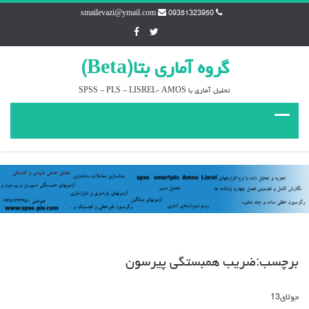
smailevazi@ymail.com
09351323950
گروه آماري بتا(Beta)
تحليل آماري با SPSS – PLS – LISREL- AMOS
برچسب:ضريب همبستگي پيرسون
جولای
13
دیدگاه‌ها
بسته هستند