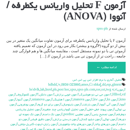
برای
آزمون F تحلیل واریانس یکطرفه /
آزمون
F
آنووا (ANOVA)
تحلیل
واریانس
یکطرفه
ارسال شده از
spss-pls
/
آنووا
(ANOVA)
آزمون F یا تحلیل واریانس یکطرفه برای آزمون تفاوت میانگین یک متغیر در بین
بیش از دو گروه (۳گروه و بیشتر) بکار می رود.در این آزمون که تعمیم یافته
آزموئن تی با دو نمونه مستقل است ، مقایسه میانگین ها و هم قوارگی چند
جامعه ، راحت تر از آزمون تی می باشد.در آزمون F، […]
ادامه مطلب ←
تحليل آماري با نرم افزار اس پي اس اس
,
\v
,
09351323950
,
amos
,
Ci nhka[
,
dd
,
eqs
,
glmrm
\hdhdd
آزمون
,
vi
,
twg 4
,
sst
,
sse
,
spss-pls.com
,
spss
,
post hoc
,
pls
,
lisrel
,
lah
,
hs\dvlk
vif
,
Hlhvd
,
آ»مون جي تي دو هوشبرگ
,
آ»مون خوبي برازش
,
آ»مون دانكن
,
آآزمون كلموگروف
,
آزمون
kmo
,
آزمون ks
,
آزمون kw
,
آزمون manova
,
آزمون t هتلينگ
,
آزمون unianova
,
آزمون آننوا
,
آزمون
آنووا
,
آزمون آني آنووا
,
آزمون بارتلت
,
آزمون باينوميال
,
آزمون براي دو گروه
,
آزمون بونفروني
,
آزمون
بي توكي
,
آزمون پيوند خطي-خطي
,
آزمون تحليل كوواريانس چند متغيره
,
آزمون تحليل واريانس
دوطرفه
,
آزمون تصحيح يتس
,
آزمون تعقيبي posthoc
,
آزمون تك دامنه
,
آزمون تك نمونه اي
دورها
,
آزمون توكي
,
آزمون دبليو كندال
,
آزمون درستي برازش
,
آزمون دقيق فيشر
,
آزمون دو
دامنه
,
آزمون دورهاي والد
,
آزمون دورهاي والد-ولفوويتز
,
آزمون رايان-اينوت-گابريل-ولش
,
آزمون
سنگ ريزه
,
آزمون سيداك
,
آزمون شفه
,
آزمون علامت
,
آزمون فريدمن
,
آزمون كا اس
,
آزمون