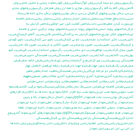
رگرسيون
,
روش دو نيمه كردن
,
روش كوآرتيماكس
,
روش كودرتفاوت پايايي و تحليل عامل
,
روش
گاتمن
,
روش گام به گام رگرسيون
,
روش موازي يا هم ارز
,
روش همزمان رگرسيون
,
روشهاي عددي
بررسي نرمال بودن
,
روشهاي گرافيكي بررسي نرمال بودن
,
روشهاي نرمال سازي داده ها
,
ريسك
نسبي
,
سازه
,
سطح معناداري
,
سنجش
,
سنجش اعتبار
,
سنجش پايايي
,
سنجش روايي
,
سنجش فاصله
اي
,
سورت كردن متغيرها
,
سي دانت
,
شاخص كفايت كيزر-مير-اولكين
,
شاخص گرايش به
مركز
,
شاخصهاي پيوند اسمي
,
شاخصهاي پيوند ترتيبي
,
شاخصهاي پيوند تركيبي اسمي و فاصله
اي
,
شاخصهاي شكل توزيع
,
شاخصهاي گرايش به پراكندگي
,
شكستن فايل
,
ضريب آلفاي کرونباخ
,
ضريب
تاثير
,
ضريب تاثير استانتدارد نشده
,
ضريب تاو بي كندال
,
ضريب تاوي سي كندال
,
ضريب تاوي گودمن
و كروسكال
,
ضريب تعيين
,
ضريب تعيين پژدو
,
ضريب تعيين كاكس و نل
,
ضريب تعيين مك نادن
,
ضريب
تعيين نيجل كرك
,
ضريب توافق
,
ضريب دي سامرز
,
ضريب رگرسيوني استاندارد
,
ضريب في
,
ضريب كيو
يول
,
ضريب گاما
,
ضريب لاندا
,
ضريب نايقيني
,
ضريب همبستگي
,
ضريب همبستگي اسپيرمن
,
ضريب
همبستگي پيرسون
,
ضريب وي كرامر
,
طرح آزمايشات
,
عامل تورم واريانس
,
فرض خالف صفر
,
فرض
صفر
,
فرض يك
,
فرضيه بدون جهت
,
فرضيه جهت دار
,
فرضيه رابطه اي
,
فصل 4
,
فصل چهار
پايانامه
,
كاپا
,
كلاستر دو مرحله اي
,
گابريل
,
ماتريس همبستگي
,
ماهيت اعداد
,
متغير
,
متغير
كووريت
,
مشاوره آماري
,
مشاوره آماري پايانامه
,
مشاوره آماري مقالات
,
مغير تصنعي
,
مفهوم
فرضيه
,
مقادير غايب
,
مقادير گمشده
,
مقادير نامعلوم
,
مقادير ويژه
,
مقياس اسمي
,
مقياس
ترتيبي
,
مقياس فاصله اي
,
مقياس نسبي
,
مك نمار
,
مكمار
,
ميانگين
,
ميسينگ
,
نحوه تركيب كلاسترها
,
نحوه
نصب ايموس
,
نحوه نصب ليزرل
,
نحوه نصب نرم افزار spss
,
نحوه ورود داده ها به spss
,
نرم افزارهاي
آماري
,
نرمال بودن
,
نسبت بخت ها
,
نمودار ppplot
,
نمودار احتمال نرمال
,
نمودار بالا و پايين
بسته
,
نمودار پراكنش
,
نمودار جعبه اي
,
نمودار چارك-چارك
,
نمودار خطي
,
نمودار دايره اي
,
نمودار
ستوني
,
نمودار ستوني خطا
,
نمودار ستوني سه بعدي
,
نمودار مسير
,
نمودار ناحيه اي
,
نمودار نقطه
اي
,
نمودار هرم جمعيتي
,
نمودار هيستوگرام
,
نمودارqqplot
,
نمودارها
,
نمودارهاي آماري
,
نمونه آماري
,
نوع
اندازه گيري
,
همبستگي
,
همبستگي پارامتري
,
همبستگي تاو بي کندال
,
همبستگي
ناپارامتري
,
واريانس
,
واريانس خطا
,
واريانس ويژه
,
والر دانكن
,
وزن دادن پاسخگويان
,
ويرايش داده ها
در اس پي اس اس
,
ويرايش نمودار