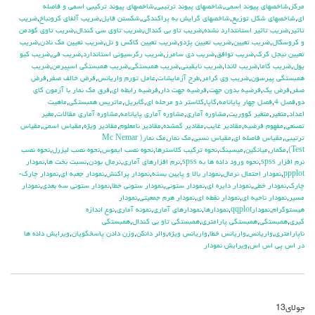
مركز
,
شاخصهاي پيوند اسمي
,
شاخصهاي پيوند ترتيبي
,
شاخصهاي پيوند تركيبي اسمي و فاصله
اي
,
شاخصهاي شكل توزيع
,
شاخصهاي گرايش به پراكندگي
,
شكستن فايل
,
ضريب آلفاي کرونباخ
,
ضريب
تاثير
,
ضريب تاثير استانتدارد نشده
,
ضريب تاو بي كندال
,
ضريب تاوي سي كندال
,
ضريب تاوي گودمن
و كروسكال
,
ضريب تعيين
,
ضريب تعيين پژدو
,
ضريب تعيين كاكس و نل
,
ضريب تعيين مك نادن
,
ضريب
تعيين نيجل كرك
,
ضريب توافق
,
ضريب دي سامرز
,
ضريب رگرسيوني استاندارد
,
ضريب في
,
ضريب كيو
يول
,
ضريب گاما
,
ضريب لاندا
,
ضريب نايقيني
,
ضريب همبستگي
,
ضريب همبستگي اسپيرمن
,
ضريب
همبستگي پيرسون
,
ضريب وي كرامر
,
طرح آزمايشات
,
عامل تورم واريانس
,
فرض خالف صفر
,
فرض
صفر
,
فرض يك
,
فرضيه بدون جهت
,
فرضيه جهت دار
,
فرضيه رابطه اي
,
فرق مك نمار با آزمون كاي
دو
,
فصل 4
,
فصل چهار پايانامه
,
كاپا
,
كلاستر دو مرحله اي
,
گابريل
,
ماتريس همبستگي
,
ماهيت
اعداد
,
متغير
,
متغير كووريت
,
مشاوره آماري
,
مشاوره آماري پايانامه
,
مشاوره آماري مقالات
,
مغير
تصنعي
,
مفهوم فرضيه
,
مقادير غايب
,
مقادير گمشده
,
مقادير نامعلوم
,
مقادير ويژه
,
مقياس اسمي
,
مقياس
ترتيبي
,
مقياس فاصله اي
,
مقياس نسبي
,
مك نمار
,
مك نمار( Mc Nemar
Test)
,
مكمار
,
ميانگين
,
ميسينگ
,
نحوه تركيب كلاسترها
,
نحوه نصب ايموس
,
نحوه نصب ليزرل
,
نحوه نصب
نرم افزار spss
,
نحوه ورود داده ها به spss
,
نرم افزارهاي آماري
,
نرمال بودن
,
نسبت بخت ها
,
نمودار
ppplot
,
نمودار احتمال نرمال
,
نمودار بالا و پايين بسته
,
نمودار پراكنش
,
نمودار جعبه اي
,
نمودار چارك-
چارك
,
نمودار خطي
,
نمودار دايره اي
,
نمودار ستوني
,
نمودار ستوني خطا
,
نمودار ستوني سه بعدي
,
نمودار
مسير
,
نمودار ناحيه اي
,
نمودار نقطه اي
,
نمودار هرم جمعيتي
,
نمودار
هيستوگرام
,
نمودارqqplot
,
نمودارها
,
نمودارهاي آماري
,
نمونه آماري
,
نوع اندازه
گيري
,
همبستگي
,
همبستگي پارامتري
,
همبستگي تاو بي کندال
,
همبستگي
ناپارامتري
,
واريانس
,
واريانس خطا
,
واريانس ويژه
,
والر دانكن
,
وزن دادن پاسخگويان
,
ويرايش داده ها
در اس پي اس اس
,
ويرايش نمودار
جولای
13
دیدگاه‌ها
بسته هستند