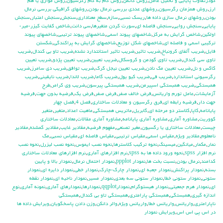
كودرتفاوت پايايي و تحليل عامل
,
روش گاتمن
,
روش گام به گام رگرسيون
,
روش موازي يا هم
ارز
,
روش همزمان رگرسيون
,
روشهاي عددي بررسي نرمال بودن
,
روشهاي گرافيكي بررسي نرمال
بودن
,
روشهاي نرمال سازي داده ها
,
ريسك نسبي
,
سازه
,
سطح معناداري
,
سنجش
,
سنجش اعتبار
,
سنجش
پايايي
,
سنجش روايي
,
سنجش فاصله اي
,
سورت كردن متغيرها
,
سي دانت
,
شاخص كفايت كيزر-مير-
اولكين
,
شاخص گرايش به مركز
,
شاخصهاي پيوند اسمي
,
شاخصهاي پيوند ترتيبي
,
شاخصهاي پيوند
تركيبي اسمي و فاصله اي
,
شاخصهاي شكل توزيع
,
شاخصهاي گرايش به پراكندگي
,
شكستن
فايل
,
ضريب آلفاي کرونباخ
,
ضريب تاثير
,
ضريب تاثير استانتدارد نشده
,
ضريب تاو بي كندال
,
ضريب
تاوي سي كندال
,
ضريب تاوي گودمن و كروسكال
,
ضريب تعيين
,
ضريب تعيين پژدو
,
ضريب تعيين
كاكس و نل
,
ضريب تعيين مك نادن
,
ضريب تعيين نيجل كرك
,
ضريب توافق
,
ضريب دي سامرز
,
ضريب
رگرسيوني استاندارد
,
ضريب في
,
ضريب كيو يول
,
ضريب گاما
,
ضريب لاندا
,
ضريب نايقيني
,
ضريب
همبستگي
,
ضريب همبستگي اسپيرمن
,
ضريب همبستگي پيرسون
,
ضريب وي كرامر
,
طرح
آزمايشات
,
عامل تورم واريانس
,
فرض خالف صفر
,
فرض صفر
,
فرض يك
,
فرضيه بدون جهت
,
فرضيه
جهت دار
,
فرضيه رابطه اي
,
فرق رگرسیون و معادلات ساختاری
,
فصل 4
,
فصل چهار
پايانامه
,
كاپا
,
كلاستر دو مرحله اي
,
گابريل
,
ماتريس همبستگي
,
ماهيت اعداد
,
متغير
,
متغير
كووريت
,
مشاوره آماري
,
مشاوره آماري پايانامه
,
مشاوره آماري مقالات
,
معادلات ساختاری
چیست
,
معادلات ساختاری یا رگسیون
,
مغير تصنعي
,
مفهوم فرضيه
,
مقادير غايب
,
مقادير گمشده
,
مقادير
نامعلوم
,
مقادير ويژه
,
مقياس اسمي
,
مقياس ترتيبي
,
مقياس فاصله اي
,
مقياس نسبي
,
مك
نمار
,
مكمار
,
ميانگين
,
ميسينگ
,
نحوه تركيب كلاسترها
,
نحوه نصب ايموس
,
نحوه نصب ليزرل
,
نحوه نصب
نرم افزار spss
,
نحوه ورود داده ها به spss
,
نرم افزارهاي آماري
,
نرم افزارهای معادلات ساختاری
کدامند
,
نرمال بودن
,
نسبت بخت ها
,
نمودار ppplot
,
نمودار احتمال نرمال
,
نمودار بالا و پايين
بسته
,
نمودار پراكنش
,
نمودار جعبه اي
,
نمودار چارك-چارك
,
نمودار خطي
,
نمودار دايره اي
,
نمودار
ستوني
,
نمودار ستوني خطا
,
نمودار ستوني سه بعدي
,
نمودار مسير
,
نمودار ناحيه اي
,
نمودار نقطه
اي
,
نمودار هرم جمعيتي
,
نمودار هيستوگرام
,
نمودارqqplot
,
نمودارها
,
نمودارهاي آماري
,
نمونه آماري
,
نوع
اندازه گيري
,
همبستگي
,
همبستگي پارامتري
,
همبستگي تاو بي کندال
,
همبستگي
ناپارامتري
,
واريانس
,
واريانس خطا
,
واريانس ويژه
,
والر دانكن
,
وزن دادن پاسخگويان
,
ويرايش داده ها
در اس پي اس اس
,
ويرايش نمودار