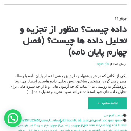
جولای
11
دیدگاه‌ها
بسته هستند
برای
داده چیست؟ منظور از تجزیه و
داده
چیست؟
تحلیل داده ها چیست؟ (فصل
منظور
از
تجزیه
چهارم پایان نامه)
و
تحلیل
داده
ارسال شده از
spss-pls
ها
چیست؟
یکی از نکاتی که در هر پیشنهاد و طرح پژوهشی اعم از پایان نامه یا رساله
(فصل
مطرح می گردد، مشخص ساختن روش تحلیل داده هاست. انتظار می رود
چهارم
پژوهشگر به روشنی بیان نماید که چه آزمون هایی و یا از چه شیوه هایی برای
پایان
تحلیل داده های خود استفاده خواهد نمود. تجزیه و تحلیل داده […]
نامه)
ادامه مطلب ←
مباحث آموزشي
نیاز به کمک دارید ؟
,
\v
,
09351323950
,
amos
,
Ci nhka[
,
dd
,
hs\dvlk
,
lah
,
lisrel
,
pls
,
post hoc
,
spss
,
spss-
\hdhdd
vi Hlhvd
,
twg 4
,
sst
,
sse
,
pls.com
,
آزمونهاي پارامتري
,
آزمونهاي ناپارامتري
,
آناليز واريانس دو
طرفه
,
آناليز واريانس يکطرفه
,
اسپيرمن
,
انجام پروژه درسي آماري
,
انواع داده ها
,
پايايي
,
پروژه