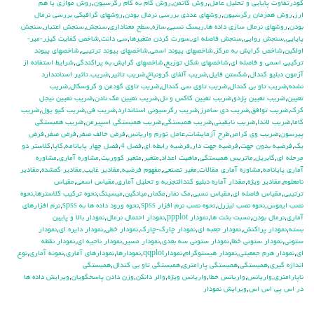
كودرتفاوت پايايي و تحليل عامل
,
روش گاتمن
,
روش گام به گام رگرسيون
,
روش موازي يا هم
ارز
,
روش همزمان رگرسيون
,
روشهاي عددي بررسي نرمال بودن
,
روشهاي گرافيكي بررسي نرمال
بودن
,
روشهاي نرمال سازي داده ها
,
ريسك نسبي
,
سازه
,
سطح معناداري
,
سنجش
,
سنجش اعتبار
,
سنجش
پايايي
,
سنجش روايي
,
سنجش فاصله اي
,
سورت كردن متغيرها
,
سي دانت
,
شاخص كفايت كيزر-مير-
اولكين
,
شاخص گرايش به مركز
,
شاخصهاي پيوند اسمي
,
شاخصهاي پيوند ترتيبي
,
شاخصهاي پيوند
تركيبي اسمي و فاصله اي
,
شاخصهاي شكل توزيع
,
شاخصهاي گرايش به پراكندگي
,
شرايط استفاده از
آزمون دبليو كندال
,
شكستن فايل
,
ضريب آلفاي کرونباخ
,
ضريب تاثير
,
ضريب تاثير استانتدارد
نشده
,
ضريب تاو بي كندال
,
ضريب تاوي سي كندال
,
ضريب تاوي گودمن و كروسكال
,
ضريب
تعيين
,
ضريب تعيين پژدو
,
ضريب تعيين كاكس و نل
,
ضريب تعيين مك نادن
,
ضريب تعيين نيجل
كرك
,
ضريب توافق
,
ضريب دي سامرز
,
ضريب رگرسيوني استاندارد
,
ضريب في
,
ضريب كيو يول
,
ضريب
گاما
,
ضريب لاندا
,
ضريب نايقيني
,
ضريب همبستگي
,
ضريب همبستگي اسپيرمن
,
ضريب همبستگي
پيرسون
,
ضريب وي كرامر
,
طرح آزمايشات
,
عامل تورم واريانس
,
فرض خالف صفر
,
فرض صفر
,
فرض
يك
,
فرضيه بدون جهت
,
فرضيه جهت دار
,
فرضيه رابطه اي
,
فصل 4
,
فصل چهار پايانامه
,
كاپا
,
كلاستر دو
مرحله اي
,
گابريل
,
ماتريس همبستگي
,
ماهيت اعداد
,
متغير
,
متغير كووريت
,
مشاوره آماري
,
مشاوره
آماري پايانامه
,
مشاوره آماري مقالات
,
مغير تصنعي
,
مفهوم فرضيه
,
مقادير غايب
,
مقادير گمشده
,
مقادير
نامعلوم
,
مقادير ويژه
,
مقدار آماره دبليو كندالتجزيه و تحليل آماري
,
مقياس اسمي
,
مقياس
ترتيبي
,
مقياس فاصله اي
,
مقياس نسبي
,
مك نمار
,
مكمار
,
ميانگين
,
ميسينگ
,
نحوه تركيب كلاسترها
,
نحوه
نصب ايموس
,
نحوه نصب ليزرل
,
نحوه نصب نرم افزار spss
,
نحوه ورود داده ها به spss
,
نرم افزارهاي
آماري
,
نرمال بودن
,
نسبت بخت ها
,
نمودار ppplot
,
نمودار احتمال نرمال
,
نمودار بالا و پايين
بسته
,
نمودار پراكنش
,
نمودار جعبه اي
,
نمودار چارك-چارك
,
نمودار خطي
,
نمودار دايره اي
,
نمودار
ستوني
,
نمودار ستوني خطا
,
نمودار ستوني سه بعدي
,
نمودار مسير
,
نمودار ناحيه اي
,
نمودار نقطه
اي
,
نمودار هرم جمعيتي
,
نمودار هيستوگرام
,
نمودارqqplot
,
نمودارها
,
نمودارهاي آماري
,
نمونه آماري
,
نوع
اندازه گيري
,
همبستگي
,
همبستگي پارامتري
,
همبستگي تاو بي کندال
,
همبستگي
ناپارامتري
,
واريانس
,
واريانس خطا
,
واريانس ويژه
,
والر دانكن
,
وزن دادن پاسخگويان
,
ويرايش داده ها
در اس پي اس اس
,
ويرايش نمودار