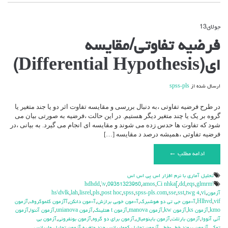
جولای
13
دیدگاه‌ها
بسته هستند
برای
فرضیه تفاوتی/مقایسه
فرضیه
تفاوتی/
ای(Differential Hypothesis)
مقایسه
ای(Differential
Hypothesis)
ارسال شده از
spss-pls
در طرح فرضیه تفاوتی ،به دنبال بررسی و مقایسه تفاوت اثر دو یا جند متغیر یا
گروه بر یک یا چند متغیر دیگر هستیم. در این حالت ،فرضیه به صورتی بیان می
شود که تفاوت ها حدس زده می شوند و مقایسه ای انجام می گیرد. به بیانی ،در
فرضیه تفاوتی ،همیشه درصد د مقایسه […]
ادامه مطلب ←
تحليل آماري با نرم افزار اس پي اس اس
,
\v
,
09351323950
,
amos
,
Ci nhka[
,
dd
,
eqs
,
glmrm
\hdhdd
آزمون
,
vi
,
twg 4
,
sst
,
sse
,
spss-pls.com
,
spss
,
post hoc
,
pls
,
lisrel
,
lah
,
hs\dvlk
vif
,
Hlhvd
,
آ»مون جي تي دو هوشبرگ
,
آ»مون خوبي برازش
,
آ»مون دانكن
,
آآزمون كلموگروف
,
آزمون
kmo
,
آزمون ks
,
آزمون kw
,
آزمون manova
,
آزمون t هتلينگ
,
آزمون unianova
,
آزمون آننوا
,
آزمون
آني آنووا
,
آزمون بارتلت
,
آزمون باينوميال
,
آزمون براي دو گروه
,
آزمون بونفروني
,
آزمون بي