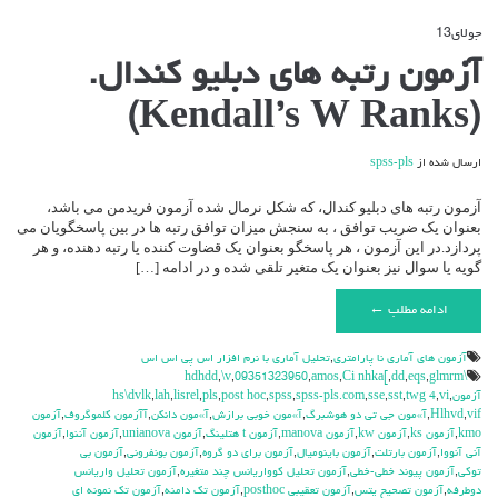
جولای
13
دیدگاه‌ها
بسته هستند
برای
آزمون رتبه های دبلیو کندال.
آزمون
رتبه
(Kendall’s W Ranks)
های
دبلیو
کندال.
ارسال شده از
spss-pls
(Kendall’s
W
Ranks)
آزمون رتبه های دبلیو کندال، که شکل نرمال شده آزمون فریدمن می باشد،
بعنوان یک ضریب توافق ، به سنجش میزان توافق رتبه ها در بین پاسخگویان می
پردازد.در این آزمون ، هر پاسخگو بعنوان یک قضاوت کننده یا رتبه دهنده، و هر
گویه یا سوال نیز بعنوان یک متغیر تلقی شده و در ادامه […]
ادامه مطلب ←
آزمون هاي آماري نا پارامتري
,
تحليل آماري با نرم افزار اس پي اس اس
,
\v
,
09351323950
,
amos
,
Ci nhka[
,
dd
,
eqs
,
glmrm
\hdhdd
آزمون
,
vi
,
twg 4
,
sst
,
sse
,
spss-pls.com
,
spss
,
post hoc
,
pls
,
lisrel
,
lah
,
hs\dvlk
vif
,
Hlhvd
,
آ»مون جي تي دو هوشبرگ
,
آ»مون خوبي برازش
,
آ»مون دانكن
,
آآزمون كلموگروف
,
آزمون
kmo
,
آزمون ks
,
آزمون kw
,
آزمون manova
,
آزمون t هتلينگ
,
آزمون unianova
,
آزمون آننوا
,
آزمون
آني آنووا
,
آزمون بارتلت
,
آزمون باينوميال
,
آزمون براي دو گروه
,
آزمون بونفروني
,
آزمون بي
توكي
,
آزمون پيوند خطي-خطي
,
آزمون تحليل كوواريانس چند متغيره
,
آزمون تحليل واريانس
دوطرفه
,
آزمون تصحيح يتس
,
آزمون تعقيبي posthoc
,
آزمون تك دامنه
,
آزمون تك نمونه اي