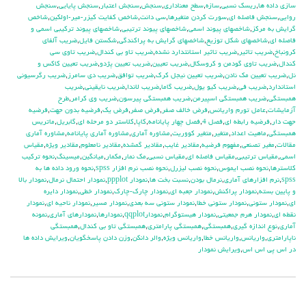
سازي داده ها
,
ريسك نسبي
,
سازه
,
سطح معناداري
,
سنجش
,
سنجش اعتبار
,
سنجش پايايي
,
سنجش
روايي
,
سنجش فاصله اي
,
سورت كردن متغيرها
,
سي دانت
,
شاخص كفايت كيزر-مير-اولكين
,
شاخص
گرايش به مركز
,
شاخصهاي پيوند اسمي
,
شاخصهاي پيوند ترتيبي
,
شاخصهاي پيوند تركيبي اسمي و
فاصله اي
,
شاخصهاي شكل توزيع
,
شاخصهاي گرايش به پراكندگي
,
شكستن فايل
,
ضريب آلفاي
کرونباخ
,
ضريب تاثير
,
ضريب تاثير استانتدارد نشده
,
ضريب تاو بي كندال
,
ضريب تاوي سي
كندال
,
ضريب تاوي گودمن و كروسكال
,
ضريب تعيين
,
ضريب تعيين پژدو
,
ضريب تعيين كاكس و
نل
,
ضريب تعيين مك نادن
,
ضريب تعيين نيجل كرك
,
ضريب توافق
,
ضريب دي سامرز
,
ضريب رگرسيوني
استاندارد
,
ضريب في
,
ضريب كيو يول
,
ضريب گاما
,
ضريب لاندا
,
ضريب نايقيني
,
ضريب
همبستگي
,
ضريب همبستگي اسپيرمن
,
ضريب همبستگي پيرسون
,
ضريب وي كرامر
,
طرح
آزمايشات
,
عامل تورم واريانس
,
فرض خالف صفر
,
فرض صفر
,
فرض يك
,
فرضيه بدون جهت
,
فرضيه
جهت دار
,
فرضيه رابطه اي
,
فصل 4
,
فصل چهار پايانامه
,
كاپا
,
كلاستر دو مرحله اي
,
گابريل
,
ماتريس
همبستگي
,
ماهيت اعداد
,
متغير
,
متغير كووريت
,
مشاوره آماري
,
مشاوره آماري پايانامه
,
مشاوره آماري
مقالات
,
مغير تصنعي
,
مفهوم فرضيه
,
مقادير غايب
,
مقادير گمشده
,
مقادير نامعلوم
,
مقادير ويژه
,
مقياس
اسمي
,
مقياس ترتيبي
,
مقياس فاصله اي
,
مقياس نسبي
,
مك نمار
,
مكمار
,
ميانگين
,
ميسينگ
,
نحوه تركيب
كلاسترها
,
نحوه نصب ايموس
,
نحوه نصب ليزرل
,
نحوه نصب نرم افزار spss
,
نحوه ورود داده ها به
spss
,
نرم افزارهاي آماري
,
نرمال بودن
,
نسبت بخت ها
,
نمودار ppplot
,
نمودار احتمال نرمال
,
نمودار بالا
و پايين بسته
,
نمودار پراكنش
,
نمودار جعبه اي
,
نمودار چارك-چارك
,
نمودار خطي
,
نمودار دايره
اي
,
نمودار ستوني
,
نمودار ستوني خطا
,
نمودار ستوني سه بعدي
,
نمودار مسير
,
نمودار ناحيه اي
,
نمودار
نقطه اي
,
نمودار هرم جمعيتي
,
نمودار هيستوگرام
,
نمودارqqplot
,
نمودارها
,
نمودارهاي آماري
,
نمونه
آماري
,
نوع اندازه گيري
,
همبستگي
,
همبستگي پارامتري
,
همبستگي تاو بي کندال
,
همبستگي
ناپارامتري
,
واريانس
,
واريانس خطا
,
واريانس ويژه
,
والر دانكن
,
وزن دادن پاسخگويان
,
ويرايش داده ها
در اس پي اس اس
,
ويرايش نمودار