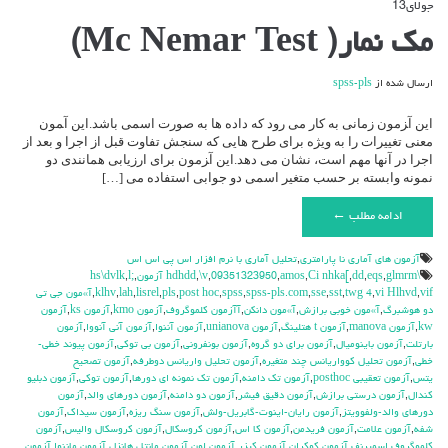
جولای
13
دیدگاه‌ها
بسته هستند
برای
مک نمار( Mc Nemar Test)
مک
نمار(
Mc
ارسال شده از
spss-pls
Nemar
Test)
این آ‍زمون زمانی به کار می رود که داده ها به صورت اسمی باشد.این آ‍مون
معنی تغییرات را به ویژه برای طرح هایی که سنجش تفاوت قبل از اجرا و بعد از
اجرا در آنها مهم است، نشان می دهد.این آ‍زمون برای ارزیابی همانندی دو
نمونه وابسته بر حسب متغیر اسمی دو جوابی استفاده می […]
ادامه مطلب ←
آزمون هاي آماري نا پارامتري
,
تحليل آماري با نرم افزار اس پي اس اس
\hdhdd
glmrm آزمون
,
eqs
,
dd
,
Ci nhka[
,
amos
,
09351323950
,
\v
,
,
l;
,
hs\dvlk
vif
,
vi Hlhvd
,
twg 4
,
sst
,
sse
,
spss-pls.com
,
spss
,
post hoc
,
pls
,
lisrel
,
lah
,
klhv
,
آ»مون جي تي
دو هوشبرگ
,
آ»مون خوبي برازش
,
آ»مون دانكن
,
آآزمون كلموگروف
,
آزمون kmo
,
آزمون ks
,
آزمون
kw
,
آزمون manova
,
آزمون t هتلينگ
,
آزمون unianova
,
آزمون آننوا
,
آزمون آني آنووا
,
آزمون
بارتلت
,
آزمون باينوميال
,
آزمون براي دو گروه
,
آزمون بونفروني
,
آزمون بي توكي
,
آزمون پيوند خطي-
خطي
,
آزمون تحليل كوواريانس چند متغيره
,
آزمون تحليل واريانس دوطرفه
,
آزمون تصحيح
يتس
,
آزمون تعقيبي posthoc
,
آزمون تك دامنه
,
آزمون تك نمونه اي دورها
,
آزمون توكي
,
آزمون دبليو
كندال
,
آزمون درستي برازش
,
آزمون دقيق فيشر
,
آزمون دو دامنه
,
آزمون دورهاي والد
,
آزمون
دورهاي والد-ولفوويتز
,
آزمون رايان-اينوت-گابريل-ولش
,
آزمون سنگ ريزه
,
آزمون سيداك
,
آزمون
شفه
,
آزمون علامت
,
آزمون فريدمن
,
آزمون كا اس
,
آزمون كروسكال
,
آزمون كروسكال واليس
,
آزمون
كلموگروف اسميرنف
,
آزمون كوكران
,
آزمون كيزر
,
آزمون لون
,
آزمون مانتل هانزل
,
آزمون ماننوا
,
آزمون