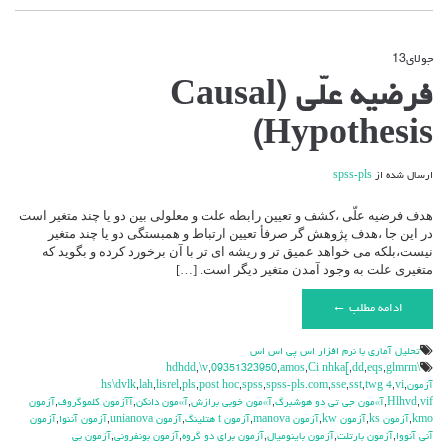
جولای
13
دیدگاه‌ها
بسته هستند
برای
فرضیه علّی (Causal
فرضیه
علّی
Hypothesis)
(Causal
Hypothesis)
ارسال شده از
spss-pls
هدف فرضیه علّی ،کشف و تعیین رابطه علت و معلولی بین دو یا چند متغیر است
در این جا ،هدف پژوهش گر صرفأ تعیین ارتباط و همبستگی دو یا چند متغیر
نیست،بلکه می خواهد عمیق تر و ریشه ای تر با آن برخورد کرده و بگوید که
متغیری علت به وجود آمدن متغیر دیگر است. […]
ادامه مطلب ←
تحليل آماري با نرم افزار اس پي اس اس
,
\v
,
09351323950
,
amos
,
Ci nhka[
,
dd
,
eqs
,
glmrm
\hdhdd
آزمون
,
vi
,
twg 4
,
sst
,
sse
,
spss-pls.com
,
spss
,
post hoc
,
pls
,
lisrel
,
lah
,
hs\dvlk
vif
,
Hlhvd
,
آ»مون جي تي دو هوشبرگ
,
آ»مون خوبي برازش
,
آ»مون دانكن
,
آآزمون كلموگروف
,
آزمون
kmo
,
آزمون ks
,
آزمون kw
,
آزمون manova
,
آزمون t هتلينگ
,
آزمون unianova
,
آزمون آننوا
,
آزمون
آني آنووا
,
آزمون بارتلت
,
آزمون باينوميال
,
آزمون براي دو گروه
,
آزمون بونفروني
,
آزمون بي