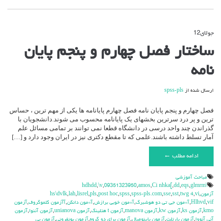
جولای
12
دیدگاه‌ها
بسته هستند
برای
ساختار فصل چهارم و پنجم پایان
ساختار
فصل
نامه
چهارم
و
پنجم
ارسال شده از
spss-pls
پایان
نامه
فصل چهارم و پنجم پایان نامه فصل چهارم پایانامه ها یکی از مهم ترین ، حساس
ترین و پر درد سرترین بخشهای یک پایانامه محسوب می شوند.دانشجویان با
گذراندن چند واحد درسی در دانشگاه قطعا نمی توانند بر تمامی مسائل علم
آمار تسلط داشته باشند.علمی که تا مقطع دکتری نیز در ایران وجود دارد و […]
ادامه مطلب ←
مباحث آموزشي
,
\v
,
09351323950
,
amos
,
Ci nhka[
,
dd
,
eqs
,
glmrm
\hdhdd
آزمون
,
vi
,
twg 4
,
sst
,
sse
,
spss-pls.com
,
spss
,
post hoc
,
pls
,
lisrel
,
lah
,
hs\dvlk
vif
,
Hlhvd
,
آ»مون جي تي دو هوشبرگ
,
آ»مون خوبي برازش
,
آ»مون دانكن
,
آآزمون كلموگروف
,
آزمون
kmo
,
آزمون ks
,
آزمون kw
,
آزمون manova
,
آزمون t هتلينگ
,
آزمون unianova
,
آزمون آننوا
,
آزمون
آني آنووا
,
آزمون بارتلت
,
آزمون باينوميال
,
آزمون براي دو گروه
,
آزمون بونفروني
,
آزمون بي