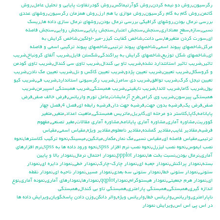
رگرسيون
,
روش دو نيمه كردن
,
روش كوآرتيماكس
,
روش كودرتفاوت پايايي و تحليل عامل
,
روش
گاتمن
,
روش گام به گام رگرسيون
,
روش موازي يا هم ارز
,
روش همزمان رگرسيون
,
روشهاي عددي
بررسي نرمال بودن
,
روشهاي گرافيكي بررسي نرمال بودن
,
روشهاي نرمال سازي داده ها
,
ريسك
نسبي
,
سازه
,
سطح معناداري
,
سنجش
,
سنجش اعتبار
,
سنجش پايايي
,
سنجش روايي
,
سنجش فاصله
اي
,
سورت كردن متغيرها
,
سي دانت
,
شاخص كفايت كيزر-مير-اولكين
,
شاخص گرايش به
مركز
,
شاخصهاي پيوند اسمي
,
شاخصهاي پيوند ترتيبي
,
شاخصهاي پيوند تركيبي اسمي و فاصله
اي
,
شاخصهاي شكل توزيع
,
شاخصهاي گرايش به پراكندگي
,
شكستن فايل
,
ضريب آلفاي کرونباخ
,
ضريب
تاثير
,
ضريب تاثير استانتدارد نشده
,
ضريب تاو بي كندال
,
ضريب تاوي سي كندال
,
ضريب تاوي گودمن
و كروسكال
,
ضريب تعيين
,
ضريب تعيين پژدو
,
ضريب تعيين كاكس و نل
,
ضريب تعيين مك نادن
,
ضريب
تعيين نيجل كرك
,
ضريب توافق
,
ضريب دي سامرز
,
ضريب رگرسيوني استاندارد
,
ضريب في
,
ضريب كيو
يول
,
ضريب گاما
,
ضريب لاندا
,
ضريب نايقيني
,
ضريب همبستگي
,
ضريب همبستگي اسپيرمن
,
ضريب
همبستگي پيرسون
,
ضريب وي كرامر
,
طرح آزمايشات
,
عامل تورم واريانس
,
فرض خالف صفر
,
فرض
صفر
,
فرض يك
,
فرضيه بدون جهت
,
فرضيه جهت دار
,
فرضيه رابطه اي
,
فصل 4
,
فصل چهار
پايانامه
,
كاپا
,
كلاستر دو مرحله اي
,
گابريل
,
ماتريس همبستگي
,
ماهيت اعداد
,
متغير
,
متغير
كووريت
,
مشاوره آماري
,
مشاوره آماري پايانامه
,
مشاوره آماري مقالات
,
مغير تصنعي
,
مفهوم
فرضيه
,
مقادير غايب
,
مقادير گمشده
,
مقادير نامعلوم
,
مقادير ويژه
,
مقياس اسمي
,
مقياس
ترتيبي
,
مقياس فاصله اي
,
مقياس نسبي
,
مك نمار
,
مكمار
,
ميانگين
,
ميسينگ
,
نحوه تركيب كلاسترها
,
نحوه
نصب ايموس
,
نحوه نصب ليزرل
,
نحوه نصب نرم افزار spss
,
نحوه ورود داده ها به spss
,
نرم افزارهاي
آماري
,
نرمال بودن
,
نسبت بخت ها
,
نمودار ppplot
,
نمودار احتمال نرمال
,
نمودار بالا و پايين
بسته
,
نمودار پراكنش
,
نمودار جعبه اي
,
نمودار چارك-چارك
,
نمودار خطي
,
نمودار دايره اي
,
نمودار
ستوني
,
نمودار ستوني خطا
,
نمودار ستوني سه بعدي
,
نمودار مسير
,
نمودار ناحيه اي
,
نمودار نقطه
اي
,
نمودار هرم جمعيتي
,
نمودار هيستوگرام
,
نمودارqqplot
,
نمودارها
,
نمودارهاي آماري
,
نمونه آماري
,
نوع
اندازه گيري
,
همبستگي
,
همبستگي پارامتري
,
همبستگي تاو بي کندال
,
همبستگي
ناپارامتري
,
واريانس
,
واريانس خطا
,
واريانس ويژه
,
والر دانكن
,
وزن دادن پاسخگويان
,
ويرايش داده ها
در اس پي اس اس
,
ويرايش نمودار