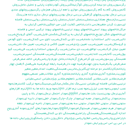
پروماكس
,
روش پس رونده رگرسيون
,
روش پيش رونده رگرسيون
,
روش تصنيف
,
روش حذف
رگرسيون
,
روش دو نيمه كردن
,
روش كوآرتيماكس
,
روش كودرتفاوت پايايي و تحليل عامل
,
روش
گاتمن
,
روش گام به گام رگرسيون
,
روش موازي يا هم ارز
,
روش همزمان رگرسيون
,
روشهاي عددي
بررسي نرمال بودن
,
روشهاي گرافيكي بررسي نرمال بودن
,
روشهاي نرمال سازي داده ها
,
ريسك
نسبي
,
سازه
,
سطح معناداري
,
سنجش
,
سنجش اعتبار
,
سنجش پايايي
,
سنجش روايي
,
سنجش فاصله
اي
,
سورت كردن متغيرها
,
سي دانت
,
شاخص كفايت كيزر-مير-اولكين
,
شاخص گرايش به
مركز
,
شاخصهاي پيوند اسمي
,
شاخصهاي پيوند ترتيبي
,
شاخصهاي پيوند تركيبي اسمي و فاصله
اي
,
شاخصهاي شكل توزيع
,
شاخصهاي گرايش به پراكندگي
,
شكستن فايل
,
ضريب آلفاي کرونباخ
,
ضريب
تاثير
,
ضريب تاثير استانتدارد نشده
,
ضريب تاو بي كندال
,
ضريب تاوي سي كندال
,
ضريب تاوي گودمن
و كروسكال
,
ضريب تعيين
,
ضريب تعيين پژدو
,
ضريب تعيين كاكس و نل
,
ضريب تعيين مك نادن
,
ضريب
تعيين نيجل كرك
,
ضريب توافق
,
ضريب دي سامرز
,
ضريب رگرسيوني استاندارد
,
ضريب في
,
ضريب كيو
يول
,
ضريب گاما
,
ضريب لاندا
,
ضريب نايقيني
,
ضريب همبستگي
,
ضريب همبستگي اسپيرمن
,
ضريب
همبستگي پيرسون
,
ضريب وي كرامر
,
طرح آزمايشات
,
عامل تورم واريانس
,
فرض خالف صفر
,
فرض
صفر
,
فرض يك
,
فرضيه بدون جهت
,
فرضيه جهت دار
,
فرضيه رابطه اي
,
فرضيه علي
,
فصل 4
,
فصل چهار
پايانامه
,
كاپا
,
كلاستر دو مرحله اي
,
گابريل
,
ماتريس همبستگي
,
ماهيت اعداد
,
متغير
,
متغير
كووريت
,
مشاوره آماري
,
مشاوره آماري پايانامه
,
مشاوره آماري مقالات
,
مغير تصنعي
,
مفهوم
فرضيه
,
مقادير غايب
,
مقادير گمشده
,
مقادير نامعلوم
,
مقادير ويژه
,
مقياس اسمي
,
مقياس
ترتيبي
,
مقياس فاصله اي
,
مقياس نسبي
,
مك نمار
,
مكمار
,
ميانگين
,
ميسينگ
,
نحوه تركيب كلاسترها
,
نحوه
نصب ايموس
,
نحوه نصب ليزرل
,
نحوه نصب نرم افزار spss
,
نحوه ورود داده ها به spss
,
نرم افزارهاي
آماري
,
نرمال بودن
,
نسبت بخت ها
,
نمودار ppplot
,
نمودار احتمال نرمال
,
نمودار بالا و پايين
بسته
,
نمودار پراكنش
,
نمودار جعبه اي
,
نمودار چارك-چارك
,
نمودار خطي
,
نمودار دايره اي
,
نمودار
ستوني
,
نمودار ستوني خطا
,
نمودار ستوني سه بعدي
,
نمودار مسير
,
نمودار ناحيه اي
,
نمودار نقطه
اي
,
نمودار هرم جمعيتي
,
نمودار هيستوگرام
,
نمودارqqplot
,
نمودارها
,
نمودارهاي آماري
,
نمونه آماري
,
نوع
اندازه گيري
,
همبستگي
,
همبستگي پارامتري
,
همبستگي تاو بي کندال
,
همبستگي
ناپارامتري
,
واريانس
,
واريانس خطا
,
واريانس ويژه
,
والر دانكن
,
وزن دادن پاسخگويان
,
ويرايش داده ها
در اس پي اس اس
,
ويرايش نمودار