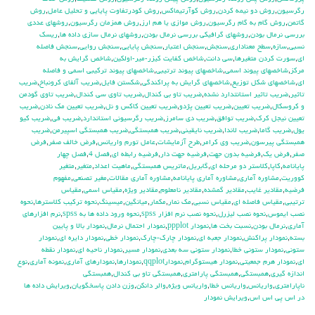
رگرسيون
,
روش دو نيمه كردن
,
روش كوآرتيماكس
,
روش كودرتفاوت پايايي و تحليل عامل
,
روش
گاتمن
,
روش گام به گام رگرسيون
,
روش موازي يا هم ارز
,
روش همزمان رگرسيون
,
روشهاي عددي
بررسي نرمال بودن
,
روشهاي گرافيكي بررسي نرمال بودن
,
روشهاي نرمال سازي داده ها
,
ريسك
نسبي
,
سازه
,
سطح معناداري
,
سنجش
,
سنجش اعتبار
,
سنجش پايايي
,
سنجش روايي
,
سنجش فاصله
اي
,
سورت كردن متغيرها
,
سي دانت
,
شاخص كفايت كيزر-مير-اولكين
,
شاخص گرايش به
مركز
,
شاخصهاي پيوند اسمي
,
شاخصهاي پيوند ترتيبي
,
شاخصهاي پيوند تركيبي اسمي و فاصله
اي
,
شاخصهاي شكل توزيع
,
شاخصهاي گرايش به پراكندگي
,
شكستن فايل
,
ضريب آلفاي کرونباخ
,
ضريب
تاثير
,
ضريب تاثير استانتدارد نشده
,
ضريب تاو بي كندال
,
ضريب تاوي سي كندال
,
ضريب تاوي گودمن
و كروسكال
,
ضريب تعيين
,
ضريب تعيين پژدو
,
ضريب تعيين كاكس و نل
,
ضريب تعيين مك نادن
,
ضريب
تعيين نيجل كرك
,
ضريب توافق
,
ضريب دي سامرز
,
ضريب رگرسيوني استاندارد
,
ضريب في
,
ضريب كيو
يول
,
ضريب گاما
,
ضريب لاندا
,
ضريب نايقيني
,
ضريب همبستگي
,
ضريب همبستگي اسپيرمن
,
ضريب
همبستگي پيرسون
,
ضريب وي كرامر
,
طرح آزمايشات
,
عامل تورم واريانس
,
فرض خالف صفر
,
فرض
صفر
,
فرض يك
,
فرضيه بدون جهت
,
فرضيه جهت دار
,
فرضيه رابطه اي
,
فصل 4
,
فصل چهار
پايانامه
,
كاپا
,
كلاستر دو مرحله اي
,
گابريل
,
ماتريس همبستگي
,
ماهيت اعداد
,
متغير
,
متغير
كووريت
,
مشاوره آماري
,
مشاوره آماري پايانامه
,
مشاوره آماري مقالات
,
مغير تصنعي
,
مفهوم
فرضيه
,
مقادير غايب
,
مقادير گمشده
,
مقادير نامعلوم
,
مقادير ويژه
,
مقياس اسمي
,
مقياس
ترتيبي
,
مقياس فاصله اي
,
مقياس نسبي
,
مك نمار
,
مكمار
,
ميانگين
,
ميسينگ
,
نحوه تركيب كلاسترها
,
نحوه
نصب ايموس
,
نحوه نصب ليزرل
,
نحوه نصب نرم افزار spss
,
نحوه ورود داده ها به spss
,
نرم افزارهاي
آماري
,
نرمال بودن
,
نسبت بخت ها
,
نمودار ppplot
,
نمودار احتمال نرمال
,
نمودار بالا و پايين
بسته
,
نمودار پراكنش
,
نمودار جعبه اي
,
نمودار چارك-چارك
,
نمودار خطي
,
نمودار دايره اي
,
نمودار
ستوني
,
نمودار ستوني خطا
,
نمودار ستوني سه بعدي
,
نمودار مسير
,
نمودار ناحيه اي
,
نمودار نقطه
اي
,
نمودار هرم جمعيتي
,
نمودار هيستوگرام
,
نمودارqqplot
,
نمودارها
,
نمودارهاي آماري
,
نمونه آماري
,
نوع
اندازه گيري
,
همبستگي
,
همبستگي پارامتري
,
همبستگي تاو بي کندال
,
همبستگي
ناپارامتري
,
واريانس
,
واريانس خطا
,
واريانس ويژه
,
والر دانكن
,
وزن دادن پاسخگويان
,
ويرايش داده ها
در اس پي اس اس
,
ويرايش نمودار