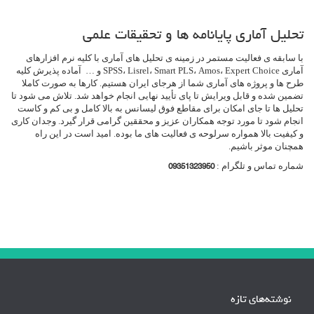
تحلیل آماری پایانامه ها و تحقیقات علمی
با سابقه ی فعالیت مستمر در زمینه ی تحلیل های آماری با کلیه نرم افزارهای
آماری SPSS، Lisrel، Smart PLS، Amos، Expert Choice و … آماده پذیرش کلیه
طرح ها و پروژه های آماری شما از هرجای ایران هستیم. کارها به صورت کاملا
تضمین شده و قابل ویرایش تا پای تأیید نهایی انجام خواهد شد. تلاش می شود تا
تحلیل ها تا جای امکان برای مقاطع فوق لیسانس به بالا کامل و بی کم و کاست
انجام شود تا مورد توجه همکاران عزیز و محققین گرامی قرار گیرد. وجدان کاری
و کیفیت بالا همواره سرلوحه ی فعالیت های ما بوده. امید است در این راه
همچنان موثر باشیم.
شماره تماس و تلگرام :
09351323950
نوشته‌های تازه