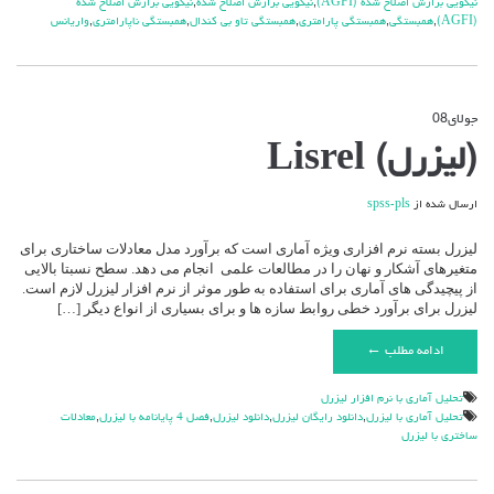
نيكويي برازش اصلاح شده (AGFI)
,
نيكويي برازش اصلاح شده
,
نيكويي برازش اصلاح شده
(AGFI)
,
همبستگي
,
همبستگي پارامتري
,
همبستگي تاو بي کندال
,
همبستگي ناپارامتري
,
واريانس
جولای
08
دیدگاه‌ها
بسته هستند
برای
(لیزرل) Lisrel
(لیزرل)
Lisrel
ارسال شده از
spss-pls
لیزرل بسته نرم افزاری ویژه آماری است که برآورد مدل معادلات ساختاری برای
متغیرهای آشکار و نهان را در مطالعات علمی انجام می دهد. سطح نسبتا بالایی
از پیچیدگی های آماری برای استفاده به طور موثر از نرم افزار لیزرل لازم است.
لیزرل برای برآورد خطی روابط سازه ها و برای بسیاری از انواع دیگر […]
ادامه مطلب ←
تحليل آماري با نرم افزار ليزرل
تحلیل آماری با لیزرل
,
دانلود رایگان لیزرل
,
دانلود لیزرل
,
فصل 4 پایانامه با لیزرل
,
معادلات
ساختری با لیزرل