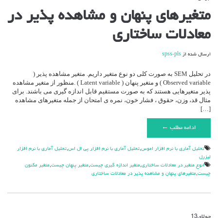
برای
متغیرهای پنهان و مشاهده پذیر در
متغیرهای
پنهان
معادلات ساختاری
و
مشاهده
پذیر
ارسال شده از
spss-pls
در
معادلات
ساختاری
در تحلیل SEM به صورت کلی دو نوع متغیر داریم. متغیر مشاهده پذیر (
Observed variable ) و متغیر پنهان ( Latent variable ) .منظور از متغیر مشاهده
پذیر متغیرهایی هستند که به صورت مستقیم قابل اندازه گیری می باشند. برای
مثال قد، وزن، حقوق ، فشار خون، نمره ی امتحان از جمله متغیرهای مشاهده
[…]
ادامه مطلب ←
تحليل آماري با نرم افزار اموس
,
تحليل آماري با نرم افزار پي ال اس
,
تحليل آماري با نرم افزار
ليزرل
انوع متغير در معادلات ساختاري
,
متغير اندازه گيري چيست
,
متغير پنهان چيست
,
متغير مكنون
چيست
,
متغیرهای پنهان و مشاهده پذیر در معادلات ساختاری
جولای
13
دیدگاه‌ها
بسته هستند