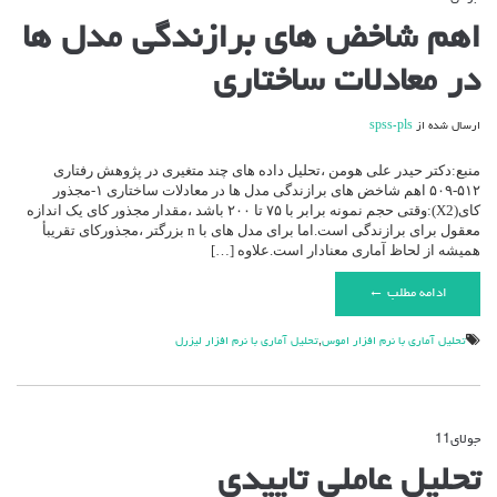
برای
اهم شاخض های برازندگی مدل ها
اهم
شاخض
در معادلات ساختاری
های
برازندگی
مدل
ارسال شده از
spss-pls
ها
در
معادلات
منبع:دکتر حیدر علی هومن ،تحلیل داده های چند متغیری در پژوهش رفتاری
ساختاری
۵۱۲-۵۰۹ اهم شاخض های برازندگی مدل ها در معادلات ساختاری ۱-مجذور
کای(X2):وقتی حجم نمونه برابر با ۷۵ تا ۲۰۰ باشد ،مقدار مجذور کای یک اندازه
معقول برای برازندگی است.اما برای مدل های با n بزرگتر ،مجذورکای تقریبأ
همیشه از لحاظ آماری معنادار است.علاوه […]
ادامه مطلب ←
تحليل آماري با نرم افزار اموس
,
تحليل آماري با نرم افزار ليزرل
جولای
11
دیدگاه‌ها
بسته هستند
برای
تحلیل عاملی تاییدی
تحلیل
عاملی