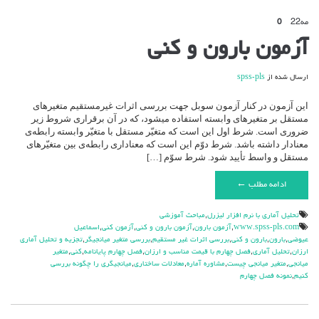
مه
22
0
آزمون بارون و کنی
ارسال شده از
spss-pls
این آزمون در کنار آزمون سوبل جهت بررسی اثرات غیرمستقیم متغیرهای
مستقل بر متغیرهای وابسته استفاده میشود، که در آن برقراری شروط زیر
ضروری است. شرط اول این است که متغیّر مستقل با متغیّر وابسته رابطه‌ی
معنادار داشته باشد. شرط دوّم این است که معناداری رابطه‌ی بین متغیّرهای
مستقل و واسط تأیید شود. شرط سوّم […]
ادامه مطلب ←
تحليل آماري با نرم افزار ليزرل
,
مباحث آموزشي
www.spss-pls.com
,
آزمون بارون
,
آزمون بارون و کنی
,
آزمون کنی
,
اسماعیل
عیوضی
,
بارون
,
بارون و کنی
,
بررسی اثرات غیر مستقیم
,
بررسی متغیر میانجیگر
,
تجزیه و تحلیل آماری
ارزان
,
تحلیل آماری
,
فصل چهارم با قیمت مناسب و ارزان
,
فصل چهارم پایانامه
,
کنی
,
متغیر
میانجی
,
متغیر میانجی چیست
,
مشاوره آماره
,
معادلات ساختاری
,
میانجیگری را چگونه بررسی
کنیم
,
نمونه فصل چهارم