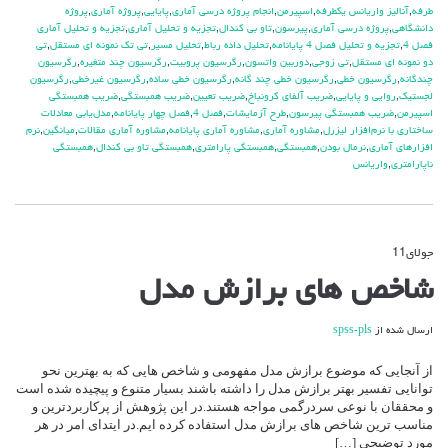
طرفه
,
آناليز واريانس يکطرفه
,
اسپيرمن
,
انجام پروژه درسي آماري
,
پايايي
,
پروژه آماري
,
پروژه
دانشگاهي
,
پروژه درسي آماري
,
پيرسون
,
تاو بي کندال
,
تجزيه و تحليل آماري
,
تجزيه و تحليل آماري
فصل 4
,
تجزيه و تحليل فصل 4 پايانامه
,
تحليل داده رباط
,
تحليل مسير
,
تي تک نمونه اي مستقل
,
تي
دو نمونه اي مستقل
,
تي زوجي
,
دوربين واتسون
,
رگرسيون پروبيت
,
رگرسيون چند متغيره
,
رگرسيون
چندگانه
,
رگرسيون خطي
,
رگرسيون خطي چند گانه
,
رگرسيون خطي ساده
,
رگرسيون غيرخطي
,
رگرسيون
لجستيک
,
روايي و پايايي
,
ضريب آلفاي کرونباخ
,
ضريب تعيين
,
ضريب همبستگي
,
ضريب همبستگي
اسپيرمن
,
ضريب همبستگي پيرسون
,
طرح آزمايشات
,
فصل 4
,
فصل چهار پايانامه
,
مدل‌یابی معادلات
ساختاری با نرم‌افزار لیزرل
,
مشاوره آماري
,
مشاوره آماري پايانامه
,
مشاوره آماري مقالات
,
ميانگين
,
نرم
افزارهاي آماري
,
نرمال بودن
,
همبستگي
,
همبستگي پارامتري
,
همبستگي تاو بي کندال
,
همبستگي
ناپارامتري
,
واريانس
جولای
11
دیدگاه‌ها
بسته هستند
برای
شاخص های برازش مدل
شاخص
های
برازش
ارسال شده از
spss-pls
مدل
از آنجایی که موضوع برازش مدل مفهومی و شاخص هایی که به بهترین نحو
توانایی تفسیر بهتر برازش مدل را داشته باشند بسیار متنوع و پیچیده شده است
و محققان با نوعی سردرگمی مواجه هستند.در این پژوهش از پرکاربردترین و
مناسب ترین شاخص های برازش مدل استفاده کرده ایم.در ایتدای امر در هر
مورد توضیحی […]