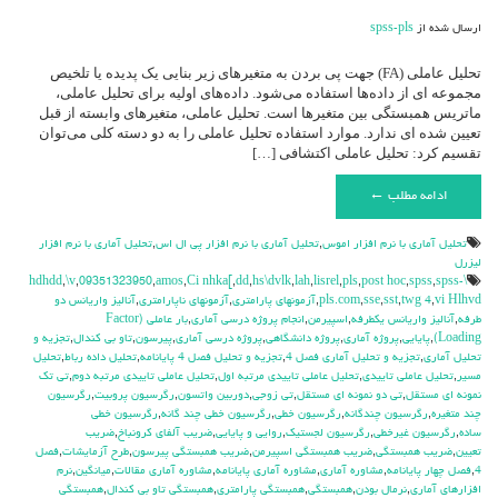
تاییدی
ارسال شده از
spss-pls
تحلیل عاملی (FA) جهت پی بردن به متغیرهای زیر بنایی یک پدیده یا تلخیص
مجموعه ای از داده‌ها استفاده می‌شود. داده‌های اولیه برای تحلیل عاملی،
ماتریس همبستگی بین متغیرها است. تحلیل عاملی، متغیرهای وابسته از قبل
تعیین شده ای ندارد. موارد استفاده تحلیل عاملی را به دو دسته کلی می‌توان
تقسیم کرد: تحلیل عاملی اکتشافی […]
ادامه مطلب ←
تحليل آماري با نرم افزار اموس
,
تحليل آماري با نرم افزار پي ال اس
,
تحليل آماري با نرم افزار
ليزرل
,
\v
,
09351323950
,
amos
,
Ci nhka[
,
dd
,
hs\dvlk
,
lah
,
lisrel
,
pls
,
post hoc
,
spss
,
spss-
\hdhdd
vi Hlhvd
,
twg 4
,
sst
,
sse
,
pls.com
,
آزمونهاي پارامتري
,
آزمونهاي ناپارامتري
,
آناليز واريانس دو
طرفه
,
آناليز واريانس يکطرفه
,
اسپيرمن
,
انجام پروژه درسي آماري
,
بار عاملی (Factor
Loading)
,
پايايي
,
پروژه آماري
,
پروژه دانشگاهي
,
پروژه درسي آماري
,
پيرسون
,
تاو بي کندال
,
تجزيه و
تحليل آماري
,
تجزيه و تحليل آماري فصل 4
,
تجزيه و تحليل فصل 4 پايانامه
,
تحليل داده رباط
,
تحليل
مسير
,
تحلیل عاملی تاییدی
,
تحلیل عاملی تاییدی مرتبه اول
,
تحلیل عاملی تاییدی مرتبه دوم
,
تي تک
نمونه اي مستقل
,
تي دو نمونه اي مستقل
,
تي زوجي
,
دوربين واتسون
,
رگرسيون پروبيت
,
رگرسيون
چند متغيره
,
رگرسيون چندگانه
,
رگرسيون خطي
,
رگرسيون خطي چند گانه
,
رگرسيون خطي
ساده
,
رگرسيون غيرخطي
,
رگرسيون لجستيک
,
روايي و پايايي
,
ضريب آلفاي کرونباخ
,
ضريب
تعيين
,
ضريب همبستگي
,
ضريب همبستگي اسپيرمن
,
ضريب همبستگي پيرسون
,
طرح آزمايشات
,
فصل
4
,
فصل چهار پايانامه
,
مشاوره آماري
,
مشاوره آماري پايانامه
,
مشاوره آماري مقالات
,
ميانگين
,
نرم
افزارهاي آماري
,
نرمال بودن
,
همبستگي
,
همبستگي پارامتري
,
همبستگي تاو بي کندال
,
همبستگي