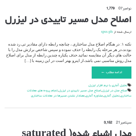
نوامبر
07
1,779
اصلاح مدل مسیر تاییدی در لیزرل
ارسال شده از
spss-pls
نکته ۱: در هنگام اصلاح مدل ساختاری ، چنانچه رابطه دارای مقادیر تی رد شده
بودند،در هر مرحله یک رابطه را حذف نموده و سپس شاخص برازش مدل را با
حالت های دیگر آن مقایسه نمائید.حذف یکباره چندین رابطه از مدل برای اصلاح
مدل روش مناسبی نمی باشد،از اینرو بهتر است در این زمینه با […]
ادامه مطلب ←
تحليل آماري با نرم افزار ليزرل
اصلاح مدل در ليزرل
,
اصلاح مدل مسیر تاییدی در لیزرل
,
انجام پرو»ه هاي معادلات
ساختاري
,
تحليل آماري
,
مشاوره آماري
,
معنادار نشدن مسيرها در معادلات ساختاري
سپتامبر
21
3,152
مدل اشباع شده( saturated