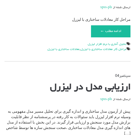
ارسال شده از
spss-pls
مراحل کار معادلات ساختاری با لیزرل
ادامه مطلب ←
تحليل آماري با نرم افزار ليزرل
مراحل کار معادلات ساختاری با لیزرل
,
معادلات ساختاری با لیزرل
سپتامبر
04
دیدگاه‌ها
بسته هستند
برای
ارزیابی مدل در لیزرل
ارزیابی
مدل
در
ارسال شده از
spss-pls
لیزرل
پیش از آزمون مدل ساختاری و اندازه گیری برای تحلیل مسیر مدل مفهومی به
وسیله نرم افزار لیزرل باید سئوالات به کار رفته در پرسشنامه از نظر قابلیت
برازش مدل مورد سنجش و ارزیابی قرار گیرند. در این بخش با استفاده از مدل
های اندازه گیری مدل معادلات ساختاری ،صحت سنجش سازه ها توسط شاخص
[…]