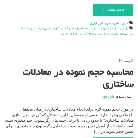
ادامه مطلب ←
تحليل آماري با نرم افزار ليزرل
ارزیابی مدل در لیزرل
,
تحليل داده با ليزرل
,
مدل اندازه گيري ليزرل
,
نحوه تحليل داده با
ليزرل
,
نحوه تفسير نتايج ليزرل
,
نحوه گزارش خروجي ليزرل
آگوست
16
دیدگاه‌ها
بسته هستند
برای
محاسبه حجم نمونه در معادلات
محاسبه
حجم
ساختاری
نمونه
در
معادلات
ارسال شده از
spss-pls
ساختاری
در مورد حجم نمونه لازم برای انجام معادلات ساختاری در میان محققان
،اجماعی وجود ندارد. بعضی از محققان با این استدلال که “روش مدل سازی
معادلات ساختاری” تا حدود زیادی با برخی جنبه های رگرسیونی چند متغیری شبیه
است،استفاده از اصول تعیین حجم نمونه در تحلیل رگرسیون چند متغیری ، برای
تعیین حجم نمونه در […]