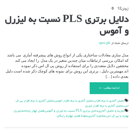
ژوئن
12
0
دلایل برتری PLS نسبت به لیزرل
و آموس
ارسال شده از
spss-pls
مدل سازی معادلات ساختاری یکی از انواع روش های پیشرفته آماری می باشد
که امکان بررسی ارتباطات میان چندین متغیر در یک مدل را ایجاد می کند.
محققین دلایل متعددی را برای استفاده از روش پی ال اس ذکر نموده
اند.مهمترین دلیل ، برتری این روش برای نمونه های کوچک ذکر شده است.دلیل
بعدی داده […]
ادامه مطلب ←
تحليل آماري با نرم افزار
,
تحليل آماري با نرم افزار اموس
,
تحليل آماري با نرم افزار پي ال
اس
,
تحليل آماري با نرم افزار ليزرل
تجزیه و تحلیل آماری
,
دلایل برتری PLS نسبت به لیزرل و آموس
,
فصل چهار پایانامه
,
لیزرل
بهتره یا پی ال اس
,
مشاوره آماری
,
نمونه فصل چهارم رایگان