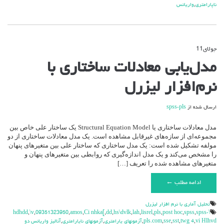
ناپارامتري
,
واريانس
جولای
11
دیدگاه‌ها
بسته هستند
برای
مدل‌یابی معادلات ساختاری با
مدل‌یابی
معادلات
نرم‌افزار لیزرل
ساختاری
با
نرم‌افزار
ارسال شده از
spss-pls
لیزرل
مدل معادلات ساختاری یا Structural Equation Model یک ساختار علی خاص بین
مجموعه‌ای از سازه‌های غیرقابل مشاهده است. یک مدل معادلات ساختاری از دو
مولفه تشکیل شده است: یک مدل ساختاری که ساختار علی بین متغیرهای پنهان
را مشخص می‌کند و یک مدل اندازه‌گیری که روابطی بین متغیرهای پنهان و
متغیرهای مشاهده شده را تعریف […]
ادامه مطلب ←
تحليل آماري با نرم افزار ليزرل
,
\v
,
09351323950
,
amos
,
Ci nhka[
,
dd
,
hs\dvlk
,
lah
,
lisrel
,
pls
,
post hoc
,
spss
,
spss-
\hdhdd
vi Hlhvd
,
twg 4
,
sst
,
sse
,
pls.com
,
آزمونهاي پارامتري
,
آزمونهاي ناپارامتري
,
آناليز واريانس دو