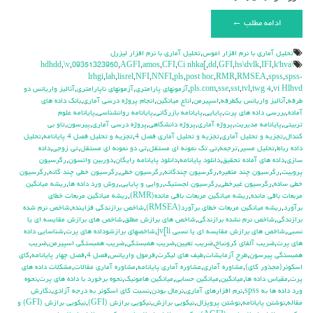
ادامه مطلب ←
تحليل آماري با نرم افزار اموس
,
تحليل آماري با نرم افزار ليزرل
,
\v
,
09351323950
,
AGFI
,
amos
,
CFI
,
Ci nhka[
,
dd
,
GFI
,
hs\dvlk
,
IFI
,
k'hva
\hdhdd
lrhgi
,
lah
,
lisrel
,
NFI
,
NNFI
,
pls
,
post hoc
,
RMR
,
RMSEA
,
spss
,
spss-
vi Hlhvd
,
twg 4
,
tvl
,
sst
,
sse
,
pls.com
,
آزمونهاي پارامتري
,
آزمونهاي ناپارامتري
,
آناليز واريانس دو
طرفه
,
آناليز واريانس يکطرفه
,
اسپيرمن
,
اناع ميانگين
,
انجام پروژه درسي آماري
,
بانک داده هاي
آماده
,
بررسي داده هاي پرت
,
پايايي
,
پایانامه بازرگانی
,
پایانامه روانشناسی
,
پایانامه علوم
تربیتی
,
پایانامه مدیریت
,
پروژه آماري
,
پروژه دانشگاهي
,
پروژه درسي آماري
,
پيرسون
,
تاو بي
کندال
,
تجزيه و تحليل آماري
,
تجزيه و تحليل آماري فصل 4
,
تجزيه و تحليل فصل 4 پايانامه
,
تحليل
داده رباط
,
تحليل مسير
,
ترجمه
,
تي تک نمونه اي مستقل
,
تي دو نمونه اي مستقل
,
تي زوجي
,
داده
سازی
,
داده هاي آماده تحقيق
,
دانلود پايانامه
,
دانلود پايانامه رايگان
,
دوربين واتسون
,
رگرسيون
پروبيت
,
رگرسيون چند متغيره
,
رگرسيون چندگانه
,
رگرسيون خطي
,
رگرسيون خطي چند گانه
,
رگرسيون
خطي ساده
,
رگرسيون غيرخطي
,
رگرسيون لجستيک
,
روايي و پايايي
,
روش ورد داده ها
,
ريشه ميانگين
مربعات باقي مانده
,
ريشه ميانگين مربعات باقي مانده(RMR)
,
ريشه ميانگين مربعات خطاي
برآورد
,
ريشه ميانگين مربعات خطاي برآورد(RMSEA)
,
شاخص برازندگي فزاينده
,
شاخص نرم شده
برازندگي
,
شاخص نرم نشده برازندگي
,
شاخص هاي برازش مطلق
,
شاخص هاي برازش مقايسه اي يا
نسبي
,
شاخص هاي برازش مقايسه اي يا نسبي jv[li
,
شاخصهاي برازشوداده هاي پرت
,
شناسايي داده
هاي پرت
,
ضريب آلفاي کرونباخ
,
ضريب تعيين
,
ضريب همبستگي
,
ضريب همبستگي اسپيرمن
,
ضريب
همبستگي پيرسون
,
طرح آزمايشات
,
طيف هاي ليكرت
,
فرمول واريانس
,
فصل 4
,
فصل چهار پايانامه
,
كاي
اسكوئر(مجذور كاي)
,
مشاوره آماري
,
مشاوره آماري پايانامه
,
مشاوره آماري مقالات
,
مشکلات داده هاي
پرت
,
مقياس داده ها
,
ميانگين
,
ميانگين حسابي
,
ميانگين هامونيک
,
نحوه برخورد با داده هاي پرت
,
نحوه
ورد داده ها به spss
,
نرم افزارهاي آماري
,
نرمال بودن
,
نسبت كاي اسكوئر به درجه آزادي
,
نگارش
مقاله
,
نوشتن پایانامه
,
نوشتن پروپزال
,
نيكويي برازش
,
نيكويي برازش (GFI)
,
نيكويي برازش (GFI) و