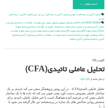
ادامه مطلب ←
تحليل آماري با نرم افزار اموس
,
تحليل آماري با نرم افزار پي ال اس
,
تحليل آماري با نرم افزار
ليزرل
09351323950
,
spss-pls
,
اسماعيل عيوضي
,
اصول تعيين حج نمونه در معادلات ساختاري
,
تجزيه و
تحليل آماري
,
تجزيه و تحليل داده
,
تحليل داده
,
تعداد نمونه در معادلات ساختاري
,
حجم نمونه
Amos
,
حجم نمونه pld
,
حجم نمونه pls
,
حجم نمونه اموس
,
حجم نمونه ليزرل
,
حجم نمونه معادلات
ساختاري
,
فصل چهارم پايانامه
,
محاسبه حجم نمونه در معادلات ساختاری
,
مشاوره آماري
,
مشاوره
آماري پايانامه
,
مشاوره آماري مقاله
آگوست
03
دیدگاه‌ها
بسته هستند
برای
تحلیل عاملی تائیدی(CFA)
تحلیل
عاملی
تائیدی(CFA)
ارسال شده از
spss-pls
تحلیل عاملی تائیدی(CFA) در این روش پژوهشگر سعی می کند تاییدی بر یک
ساختار عاملی مفروض بدست آورد.یعنی تعیین می کند که داده ها با یک ساختار
عاملی معین که در فرضیه آمده هماهنگ است یا خیر.تحلیل عاملی تاییدی برای
سنجش روایی شاخص های یک سازه در پرسشنامه نیز بکار گرفته می شود تا
[…]