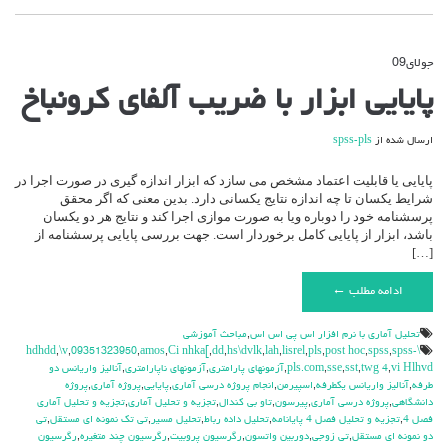
جولای
09
دیدگاه‌ها
بسته هستند
برای
پایایی ابزار با ضریب آلفای کرونباخ
پایایی
ابزار
با
ارسال شده از
spss-pls
ضریب
آلفای
پایایی یا قابلیت اعتماد مشخص می سازد که ابزار اندازه­ گیری در صورت اجرا در
کرونباخ
شرایط یکسان تا چه اندازه نتایج یکسانی دارد. بدین معنی که اگر محقق
پرسشنامه خود را دوباره ویا به صورت موازی اجرا کند و نتایج هر دو یکسان
باشد، ابزار از پایایی کامل برخوردار است. جهت بررسی پایایی پرسشنامه از
[…]
ادامه مطلب ←
تحليل آماري با نرم افزار اس پي اس اس
,
مباحث آموزشي
,
\v
,
09351323950
,
amos
,
Ci nhka[
,
dd
,
hs\dvlk
,
lah
,
lisrel
,
pls
,
post hoc
,
spss
,
spss-
\hdhdd
vi Hlhvd
,
twg 4
,
sst
,
sse
,
pls.com
,
آزمونهای پارامتری
,
آزمونهای ناپارامتری
,
آنالیز واریانس دو
طرفه
,
آنالیز واریانس یکطرفه
,
اسپیرمن
,
انجام پروژه درسی آماری
,
پایایی
,
پروژه آماری
,
پروژه
دانشگاهی
,
پروژه درسی آماری
,
پیرسون
,
تاو بی کندال
,
تجزیه و تحلیل آماری
,
تجزیه و تحلیل آماری
فصل 4
,
تجزیه و تحلیل فصل 4 پایانامه
,
تحلیل داده رباط
,
تحلیل مسیر
,
تی تک نمونه ای مستقل
,
تی
دو نمونه ای مستقل
,
تی زوجی
,
دوربین واتسون
,
رگرسیون پروبیت
,
رگرسیون چند متغیره
,
رگرسیون