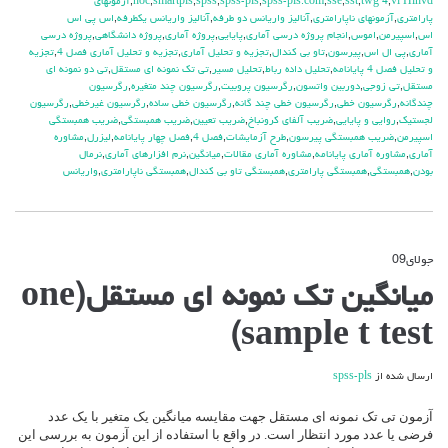
vi Hlhvd
,
twg 4
,
sst
,
sse
,
spss-pls.com
,
spss-pls
,
spss
,
smartpls
,
hoc
,
آزمونهای
پارامتری
,
آزمونهای ناپارامتری
,
آنالیز واریانس دو طرفه
,
آنالیز واریانس یکطرفه
,
اس پی اس
اس
,
اسپیرمن
,
اموس
,
انجام پروژه درسی آماری
,
پایایی
,
پروژه آماری
,
پروژه دانشگاهی
,
پروژه درسی
آماری
,
پی ال اس
,
پیرسون
,
تاو بی کندال
,
تجزیه و تحلیل آماری
,
تجزیه و تحلیل آماری فصل 4
,
تجزیه
و تحلیل فصل 4 پایانامه
,
تحلیل داده رباط
,
تحلیل مسیر
,
تی تک نمونه ای مستقل
,
تی دو نمونه ای
مستقل
,
تی زوجی
,
دوربین واتسون
,
رگرسیون پروبیت
,
رگرسیون چند متغیره
,
رگرسیون
چندگانه
,
رگرسیون خطی
,
رگرسیون خطی چند گانه
,
رگرسیون خطی ساده
,
رگرسیون غیرخطی
,
رگرسیون
لجستیک
,
روایی و پایایی
,
ضریب آلفای کرونباخ
,
ضریب تعیین
,
ضریب همبستگی
,
ضریب همبستگی
اسپیرمن
,
ضریب همبستگی پیرسون
,
طرح آزمایشات
,
فصل 4
,
فصل چهار پایانامه
,
لیزرل
,
مشاوره
آماری
,
مشاوره آماری پایانامه
,
مشاوره آماری مقالات
,
میانگین
,
نرم افزارهای آماری
,
نرمال
بودن
,
همبستگی
,
همبستگی پارامتری
,
همبستگی تاو بی کندال
,
همبستگی ناپارامتری
,
واریانس
جولای
09
دیدگاه‌ها
بسته هستند
برای
میانگین تک نمونه ای مستقل(one
میانگین
تک
sample t test)
نمونه
ای
مستقل(one
ارسال شده از
spss-pls
sample
t
test)
آزمون تی تک نمونه ای مستقل جهت مقایسه میانگین یک متغیر با یک عدد
فرضی یا عدد مورد انتظار است. در واقع با استفاده از این آزمون به بررسی این