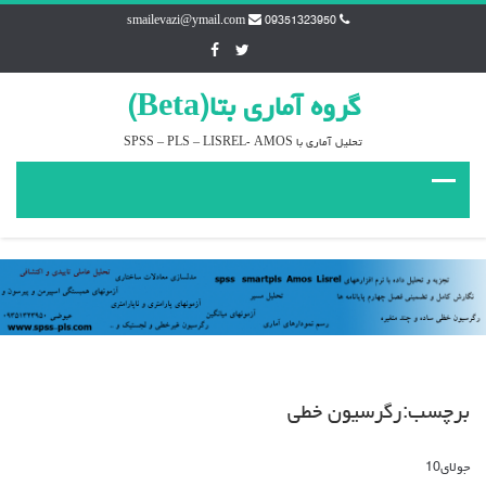
smailevazi@ymail.com
09351323950
گروه آماري بتا(Beta)
تحليل آماري با SPSS – PLS – LISREL- AMOS
برچسب:رگرسیون خطی
جولای
10
دیدگاه‌ها
بسته هستند