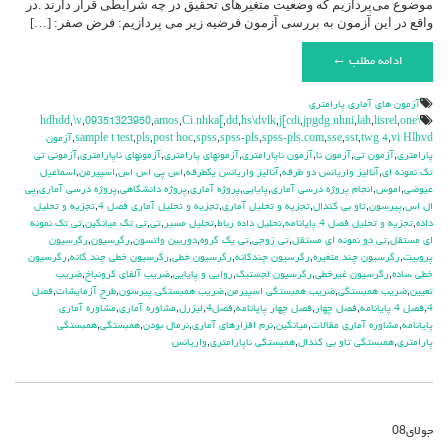
موضوع می‌پردازیم که وضعیت متغیرهای تحقیق در چه شرایطی قرار دارند .در
واقع در این آزمون به بررسی آزمون فرضیه زیر می پردازیم: فرض صفر: […]
ادامه مطلب ←
آزمون هاي آماري پارامتري
,
\v
,
09351323950
,
amos
,
Ci nhka[
,
dd
,
hs\dvlk
,
j[cdi
,
jpgdg nhni
,
lah
,
lisrel
,
one
\hdhdd
vi Hlhvd
,
twg 4
,
sst
,
sse
,
spss-pls.com
,
spss-pls
,
spss
,
post hoc
,
pls
,
sample t test
,
آزمون
پارامتری
,
آزمون تی
,
آزمون نا
,
آزمون ناپارامتری
,
آزمونهای پارامتری
,
آزمونهای ناپارامتری
,
آزمونی تی
تک نمونه ای
,
آنالیز واریانس دو طرفه
,
آنالیز واریانس یکطرفه
,
اس پی اس اس
,
اسپیرمن
,
اسماعیل
عیوضی
,
اموس
,
انجام پروژه درسی آماری
,
پایایی
,
پروژه آماری
,
پروژه دانشگاهی
,
پروژه درسی آماری
,
پی
ال اس
,
پیرسون
,
تاو بی کندال
,
تجزیه و تحلیل آماری
,
تجزیه و تحلیل آماری فصل 4
,
تجزیه و تحلیل
داده
,
تجزیه و تحلیل فصل 4 پایانامه
,
تحلیل داده رباط
,
تحلیل مسیر
,
تی
,
تی تک میانگین
,
تی تک نمونه
ای مستقل
,
تی دو نمونه ای مستقل
,
تی زوجی
,
تی یک گروه
,
دوربین واتسون
,
رگرسیون
,
رگرسیون
پروبیت
,
رگرسیون چند متغیره
,
رگرسیون چندگانه
,
رگرسیون خطی
,
رگرسیون خطی چند گانه
,
رگرسیون
خطی ساده
,
رگرسیون غیرخطی
,
رگرسیون لجستیک
,
روایی و پایایی
,
ضریب آلفای کرونباخ
,
ضریب
تعیین
,
ضریب همبستگی
,
ضریب همبستگی اسپیرمن
,
ضریب همبستگی پیرسون
,
طرح آزمایشات
,
فصل
4
,
فصل 4 پایانامه
,
فصل چهار
,
فصل چهار پایانامه
,
فصل4
,
لیزرل
,
مشاوره آماری
,
مشاوره آماری
پایانامه
,
مشاوره آماری مقالات
,
میانگین
,
نرم افزارهای آماری
,
نرمال بودن
,
همبستگی
,
همبستگی
پارامتری
,
همبستگی تاو بی کندال
,
همبستگی ناپارامتری
,
واریانس
جولای
08
دیدگاه‌ها
بسته هستند