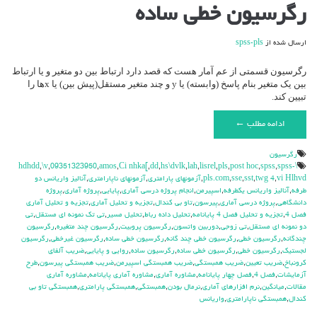
برای
رگرسیون خطی ساده
رگرسیون
خطی
ساده
ارسال شده از
spss-pls
رگرسیون قسمتی از عم آمار هست که قصد دارد ارتباط بین دو متغیر و یا ارتباط
بین یک متغیر بنام پاسخ (وابسته) یا y و چند متغیر مستقل(پیش بین) یا xها را
تبیین کند.
ادامه مطلب ←
رگرسیون
,
\v
,
09351323950
,
amos
,
Ci nhka[
,
dd
,
hs\dvlk
,
lah
,
lisrel
,
pls
,
post hoc
,
spss
,
spss-
\hdhdd
vi Hlhvd
,
twg 4
,
sst
,
sse
,
pls.com
,
آزمونهاي پارامتري
,
آزمونهاي ناپارامتري
,
آناليز واريانس دو
طرفه
,
آناليز واريانس يکطرفه
,
اسپيرمن
,
انجام پروژه درسي آماري
,
پايايي
,
پروژه آماري
,
پروژه
دانشگاهي
,
پروژه درسي آماري
,
پيرسون
,
تاو بي کندال
,
تجزيه و تحليل آماري
,
تجزيه و تحليل آماري
فصل 4
,
تجزيه و تحليل فصل 4 پايانامه
,
تحليل داده رباط
,
تحليل مسير
,
تي تک نمونه اي مستقل
,
تي
دو نمونه اي مستقل
,
تي زوجي
,
دوربين واتسون
,
رگرسيون پروبيت
,
رگرسيون چند متغيره
,
رگرسيون
چندگانه
,
رگرسيون خطي
,
رگرسيون خطي چند گانه
,
رگرسيون خطي ساده
,
رگرسيون غيرخطي
,
رگرسيون
لجستيک
,
رگرسیون خطی
,
رگرسیون خطی ساده
,
رگرسیون ساده
,
روايي و پايايي
,
ضريب آلفاي
کرونباخ
,
ضريب تعيين
,
ضريب همبستگي
,
ضريب همبستگي اسپيرمن
,
ضريب همبستگي پيرسون
,
طرح
آزمايشات
,
فصل 4
,
فصل چهار پايانامه
,
مشاوره آماري
,
مشاوره آماري پايانامه
,
مشاوره آماري
مقالات
,
ميانگين
,
نرم افزارهاي آماري
,
نرمال بودن
,
همبستگي
,
همبستگي پارامتري
,
همبستگي تاو بي
کندال
,
همبستگي ناپارامتري
,
واريانس