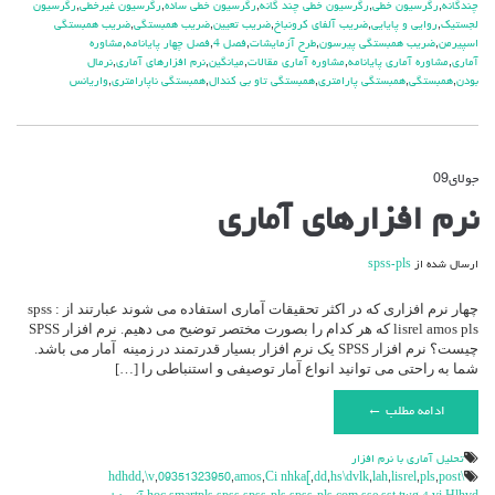
چندگانه
,
رگرسیون خطی
,
رگرسیون خطی چند گانه
,
رگرسیون خطی ساده
,
رگرسیون غیرخطی
,
رگرسیون
لجستیک
,
روایی و پایایی
,
ضریب آلفای کرونباخ
,
ضریب تعیین
,
ضریب همبستگی
,
ضریب همبستگی
اسپیرمن
,
ضریب همبستگی پیرسون
,
طرح آزمایشات
,
فصل 4
,
فصل چهار پایانامه
,
مشاوره
آماری
,
مشاوره آماری پایانامه
,
مشاوره آماری مقالات
,
میانگین
,
نرم افزارهای آماری
,
نرمال
بودن
,
همبستگی
,
همبستگی پارامتری
,
همبستگی تاو بی کندال
,
همبستگی ناپارامتری
,
واریانس
جولای
09
دیدگاه‌ها
بسته هستند
برای
نرم افزارهای آماری
نرم
افزارهای
آماری
ارسال شده از
spss-pls
چهار نرم افزاری که در اکثر تحقیقات آماری استفاده می شوند عبارتند از : spss
lisrel amos pls که هر کدام را بصورت مختصر توضیح می دهیم. نرم افزار SPSS
چیست؟ نرم افزار SPSS یک نرم افزار بسیار قدرتمند در زمینه آمار می باشد.
شما به راحتی می توانید انواع آمار توصیفی و استنباطی را […]
ادامه مطلب ←
تحليل آماري با نرم افزار
,
\v
,
09351323950
,
amos
,
Ci nhka[
,
dd
,
hs\dvlk
,
lah
,
lisrel
,
pls
,
post
\hdhdd