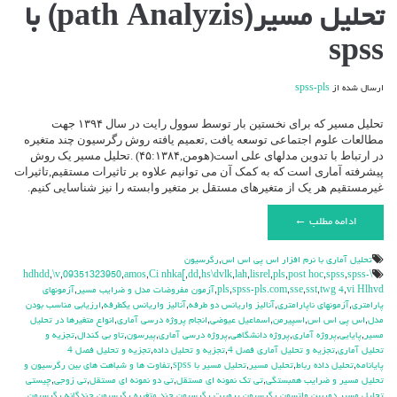
برای
تحلیل مسیر(path Analyzis) با
تحلیل
مسیر(path
spss
Analyzis)
با
spss
ارسال شده از
spss-pls
تحلیل مسیر که برای نخستین بار توسط سوول رایت در سال ۱۳۹۴ جهت
مطالعات علوم اجتماعی توسعه یافت ,تعمیم یافته روش رگرسیون چند متغیره
در ارتباط با تدوین مدلهای علی است(هومن,۴۵:۱۳۸۴) .تحلیل مسیر یک روش
پیشرفته آماری است که به کمک آن می توانیم علاوه بر تاثیرات مستقیم,تاثیرات
غیرمستقیم هر یک از متغیرهای مستقل بر متغیر وابسته را نیز شناسایی کنیم.
ادامه مطلب ←
تحليل آماري با نرم افزار اس پي اس اس
,
رگرسیون
,
\v
,
09351323950
,
amos
,
Ci nhka[
,
dd
,
hs\dvlk
,
lah
,
lisrel
,
pls
,
post hoc
,
spss
,
spss-
\hdhdd
vi Hlhvd
,
twg 4
,
sst
,
sse
,
spss-pls.com
,
pls
,
آزمون مفروضات مدل و ضرایب مسیر
,
آزمونهای
پارامتری
,
آزمونهای ناپارامتری
,
آنالیز واریانس دو طرفه
,
آنالیز واریانس یکطرفه
,
ارزیابی مناسب بودن
مدل
,
اس پی اس اس
,
اسپیرمن
,
اسماعیل عیوضی
,
انجام پروژه درسی آماری
,
انواع متغیرها در تحلیل
مسیر
,
پایایی
,
پروژه آماری
,
پروژه دانشگاهی
,
پروژه درسی آماری
,
پیرسون
,
تاو بی کندال
,
تجزیه و
تحلیل آماری
,
تجزیه و تحلیل آماری فصل 4
,
تجزیه و تحلیل داده
,
تجزیه و تحلیل فصل 4
پایانامه
,
تحلیل داده رباط
,
تحلیل مسیر
,
تحلیل مسیر با spss
,
تفاوت ها و شباهت های بین رگرسیون و
تحلیل مسیر و ضرایب همبستگی
,
تی تک نمونه ای مستقل
,
تی دو نمونه ای مستقل
,
تی زوجی
,
چیستی
تحلیل مسیر
,
دوربین واتسون
,
رگرسیون پروبیت
,
رگرسیون چند متغیره
,
رگرسیون چندگانه
,
رگرسیون