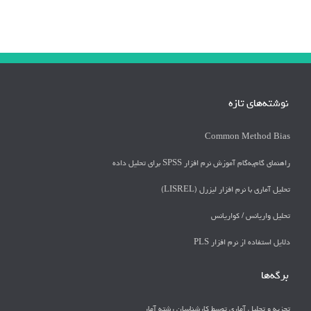
نوشته‌های تازه
Common Method Bias
راهنمای گام‌به‌گام آموزش نرم افزار SPSS برای تحلیل داده
تحلیل آماری با نرم افزار لیزرل (LISREL)
تحليل واريانس / كواريانس
دلايل استفاده از نرم افزار PLS
برگه‌ها
تجزیه و تحلیل آماری توسط کارشناسان رشته آمار