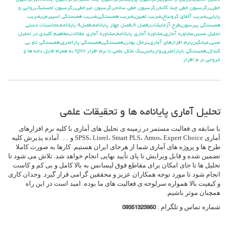
خطی
,
رگرسیون خطی چند گانه
,
رگرسیون خطی ساده
,
رگرسیون غیرخطی
,
رگرسیون لجستیک
,
روایی و
پایایی
,
ضریب آلفای کرونباخ
,
ضریب تعیین
,
ضریب همبستگی
,
ضریب همبستگی اسپیرمن
,
ضریب
همبستگی پیرسون
,
طرح آزمایشات
,
فصل 4
,
فصل چهار پایانامه
,
فصل4 پایانامه
,
محاسبات دستی
تحلیل مسیر
,
مشاوره آماری
,
مشاوره آماری پایانامه
,
مشاوره آماری مقالات
,
مفاهیم کلیدی در تحلیل
مسی
,
میانگین
,
نرم افزارهای آماری
,
نرمال بودن
,
همبستگی
,
همبستگی پارامتری
,
همبستگی تاو بی
کندال
,
همبستگی ناپارامتری
,
واریانس
,
یک مثال علمی با نرم افزار spss به همراه فایل داده ها و
خروجی نر م افزار
تحلیل آماری پایانامه ها و تحقیقات علمی
با سابقه ی فعالیت مستمر در زمینه ی تحلیل های آماری با کلیه نرم افزارهای
آماری SPSS، Lisrel، Smart PLS، Amos، Expert Choice و … آماده پذیرش کلیه
طرح ها و پروژه های آماری شما از هرجای ایران هستیم. کارها به صورت کاملا
تضمین شده و قابل ویرایش تا پای تأیید نهایی انجام خواهد شد. تلاش می شود تا
تحلیل ها تا جای امکان برای مقاطع فوق لیسانس به بالا کامل و بی کم و کاست
انجام شود تا مورد توجه همکاران عزیز و محققین گرامی قرار گیرد. وجدان کاری
و کیفیت بالا همواره سرلوحه ی فعالیت های ما بوده. امید است در این راه
همچنان موثر باشیم.
شماره تماس و تلگرام :
09351323950