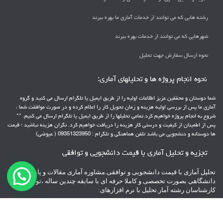
رشته هایی که می توانند از خدمات آماری ما بهره ببرند
شهرهایی که می توانند از خدمات بهره ببرند
نحوه ارسال سفارش جهت تحلیل
نحوه انجام پروژه ها و تحلیلهای آماری:
شما دوستان و محققین عزیز اطلاعات اولیه را از طریق ایمیل یا تلگرام ارسال می کنید و گروه
آماری ما پس از بررسی اولیه هزینه و زمان تحویل کار را اعلام کرده و در صورت موافقت شما ،
شروع به انجام پروژه خواهیم کرد.تمامی تحلیلها را از طریق ایمیل یا تلگرام ارسال می کنیم. **
پس از اطمینان از کیفیت و درستی کار هزینه را دریافت خواهیم کرد. نگران هزینه نباشید ؛ قیمت
ها دوستانه و دنشجویی می باشد تلفن هماهنگی و تلگرام : 09351323950 ( عیوضی)
تجزیه و تحلیل آماری با قیمت دانشجویی و توافقی
تحلیل آماری با قیمت دانشجویی و توافقی.مشاوره آماری مقالات و پایانامه های
دانشگاهی بصورت تخصصی و کاملا حرفه ای با سابقه چندین ساله ،توسط
کارشناسان رشته آمار.تحلیل با نرم افزارهای:
spss – pls – Lisrel – Amos – minitab – AHP – topsis
** با پشتیبانی 24 ساعته
**پرداخت هزینه بعد از تحویل پروژه