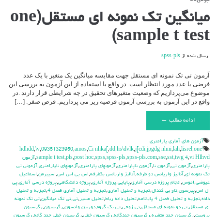
جولای
09
دیدگاه‌ها
بسته هستند
برای
میانگین تک نمونه ای مستقل(one
میانگین
تک
sample t test)
نمونه
ای
مستقل(one
ارسال شده از
spss-pls
sample
t
test)
آزمون تی تک نمونه ای مستقل جهت مقایسه میانگین یک متغیر با یک عدد
فرضی یا عدد مورد انتظار است. در واقع با استفاده از این آزمون به بررسی این
موضوع می‌پردازیم که وضعیت متغیرهای تحقیق در چه شرایطی قرار دارند .در
واقع در این آزمون به بررسی آزمون فرضیه زیر می پردازیم: فرض صفر: […]
ادامه مطلب ←
آزمون هاي آماري پارامتري
,
\v
,
09351323950
,
amos
,
Ci nhka[
,
dd
,
hs\dvlk
,
j[cdi
,
jpgdg nhni
,
lah
,
lisrel
,
one
\hdhdd
vi Hlhvd
,
twg 4
,
sst
,
sse
,
spss-pls.com
,
spss-pls
,
spss
,
post hoc
,
pls
,
sample t test
,
آزمون
پارامتری
,
آزمون تی
,
آزمون نا
,
آزمون ناپارامتری
,
آزمونهای پارامتری
,
آزمونهای ناپارامتری
,
آزمونی تی
تک نمونه ای
,
آنالیز واریانس دو طرفه
,
آنالیز واریانس یکطرفه
,
اس پی اس اس
,
اسپیرمن
,
اسماعیل
عیوضی
,
اموس
,
انجام پروژه درسی آماری
,
پایایی
,
پروژه آماری
,
پروژه دانشگاهی
,
پروژه درسی آماری
,
پی
ال اس
,
پیرسون
,
تاو بی کندال
,
تجزیه و تحلیل آماری
,
تجزیه و تحلیل آماری فصل 4
,
تجزیه و تحلیل
داده
,
تجزیه و تحلیل فصل 4 پایانامه
,
تحلیل داده رباط
,
تحلیل مسیر
,
تی
,
تی تک میانگین
,
تی تک نمونه
ای مستقل
,
تی دو نمونه ای مستقل
,
تی زوجی
,
تی یک گروه
,
دوربین واتسون
,
رگرسیون
,
رگرسیون
پروبیت
,
رگرسیون چند متغیره
,
رگرسیون چندگانه
,
رگرسیون خطی
,
رگرسیون خطی چند گانه
,
رگرسیون