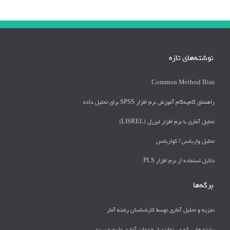
نوشته‌های تازه
Common Method Bias
راهنمای گام‌به‌گام آموزش نرم افزار SPSS برای تحلیل داده
تحلیل آماری با نرم افزار لیزرل (LISREL)
تحليل واريانس / كواريانس
دلايل استفاده از نرم افزار PLS
برگه‌ها
تجزیه و تحلیل آماری توسط کارشناسان رشته آمار
رشته هایی که می توانند از خدمات آماری ما بهره ببرند