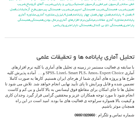
خطی ساده
,
رگرسیون غیرخطی
,
رگرسیون لجستیک
,
روایی و پایایی
,
ضریب آلفای کرونباخ
,
ضریب
تعیین
,
ضریب همبستگی
,
ضریب همبستگی اسپیرمن
,
ضریب همبستگی پیرسون
,
طرح آزمایشات
,
فصل
4
,
فصل 4 پایانامه
,
فصل چهار
,
فصل چهار پایانامه
,
فصل4
,
لیزرل
,
مشاوره آماری
,
مشاوره آماری
پایانامه
,
مشاوره آماری مقالات
,
میانگین
,
نرم افزارهای آماری
,
نرمال بودن
,
همبستگی
,
همبستگی
پارامتری
,
همبستگی تاو بی کندال
,
همبستگی ناپارامتری
,
واریانس
تحلیل آماری پایانامه ها و تحقیقات علمی
با سابقه ی فعالیت مستمر در زمینه ی تحلیل های آماری با کلیه نرم افزارهای
آماری SPSS، Lisrel، Smart PLS، Amos، Expert Choice و … آماده پذیرش کلیه
طرح ها و پروژه های آماری شما از هرجای ایران هستیم. کارها به صورت کاملا
تضمین شده و قابل ویرایش تا پای تأیید نهایی انجام خواهد شد. تلاش می شود تا
تحلیل ها تا جای امکان برای مقاطع فوق لیسانس به بالا کامل و بی کم و کاست
انجام شود تا مورد توجه همکاران عزیز و محققین گرامی قرار گیرد. وجدان کاری
و کیفیت بالا همواره سرلوحه ی فعالیت های ما بوده. امید است در این راه
همچنان موثر باشیم.
شماره تماس و تلگرام :
09351323950