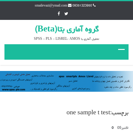
smailevazi@ymail.com
09351323950
گروه آماري بتا(Beta)
تحليل آماري با SPSS – PLS – LISREL- AMOS
برچسب:one sample t test
اکتبر
05
0