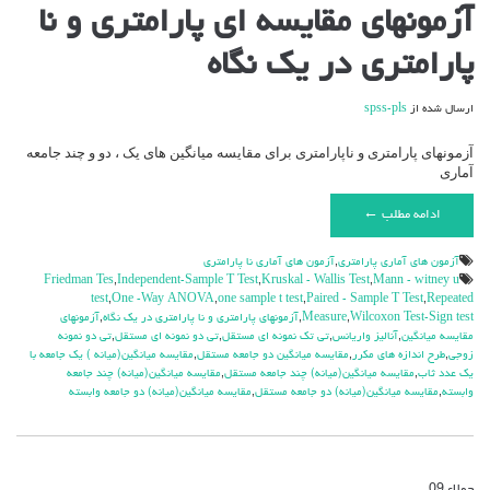
آزمونهای مقایسه ای پارامتری و نا
پارامتری در یک نگاه
ارسال شده از
spss-pls
آزمونهای پارامتری و ناپارامتری برای مقایسه میانگین های یک ، دو و چند جامعه
آماری
ادامه مطلب ←
آزمون هاي آماري پارامتري
,
آزمون هاي آماري نا پارامتري
Friedman Tes
,
Independent-Sample T Test
,
Kruskal - Wallis Test
,
Mann - witney u
test
,
One -Way ANOVA
,
one sample t test
,
Paired - Sample T Test
,
Repeated
Wilcoxon Test-Sign test
,
Measure
,
آزمونهاي پارامتري و نا پارامتري در يك نگاه
,
آزمونهاي
مقايسه ميانگين
,
آنالیز واریانس
,
تی تک نمونه ای مستقل
,
تی دو نمونه ای مستقل
,
تی دو نمونه
زوجی
,
طرح اندازه های مکرر
,
مقایسه میانگین دو جامعه مستقل
,
مقایسه میانگین(میانه ) یک جامعه با
یک عدد ثاب
,
مقایسه میانگین(میانه) چند جامعه مستقل
,
مقایسه میانگین(میانه) چند جامعه
وابسته
,
مقایسه میانگین(میانه) دو جامعه مستقل
,
مقایسه میانگین(میانه) دو جامعه وابسته