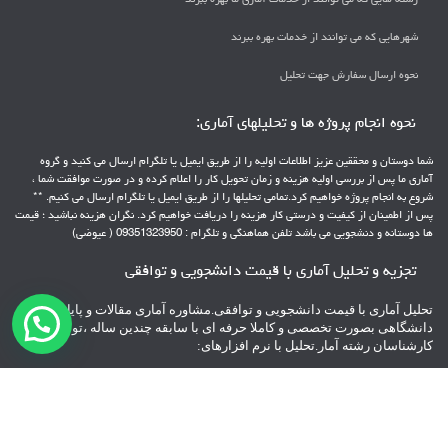
شهرهایی که می توانند از خدمات بهره ببرند
نحوه ارسال سفارش جهت تحلیل
نحوه انجام پروژه ها و تحلیلهای آماری:
شما دوستان و محققین عزیز اطلاعات اولیه را از طریق ایمیل یا تلگرام ارسال می کنید و گروه
آماری ما پس از بررسی اولیه هزینه و زمان تحویل کار را اعلام کرده و در صورت موافقت شما ،
شروع به انجام پروژه خواهیم کرد.تمامی تحلیلها را از طریق ایمیل یا تلگرام ارسال می کنیم. **
پس از اطمینان از کیفیت و درستی کار هزینه را دریافت خواهیم کرد. نگران هزینه نباشید ؛ قیمت
ها دوستانه و دنشجویی می باشد تلفن هماهنگی و تلگرام : 09351323950 ( عیوضی)
تجزیه و تحلیل آماری با قیمت دانشجویی و توافقی
تحلیل آماری با قیمت دانشجویی و توافقی.مشاوره آماری مقالات و پایانامه های
دانشگاهی بصورت تخصصی و کاملا حرفه ای با سابقه چندین ساله ،توسط
کارشناسان رشته آمار.تحلیل با نرم افزارهای:
spss – pls – Lisrel – Amos – minitab – AHP – topsis
** با پشتیبانی 24 ساعته
**پرداخت هزینه بعد از تحویل پروژه
تلفن هماهنگی و تلگرام : 09351323950