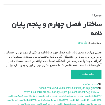
جولای
12
دیدگاه‌ها
بسته هستند
برای
ساختار فصل چهارم و پنجم پایان
ساختار
فصل
نامه
چهارم
و
پنجم
ارسال شده از
spss-pls
پایان
نامه
فصل چهارم و پنجم پایان نامه فصل چهارم پایانامه ها یکی از مهم ترین ، حساس
ترین و پر درد سرترین بخشهای یک پایانامه محسوب می شوند.دانشجویان با
گذراندن چند واحد درسی در دانشگاه قطعا نمی توانند بر تمامی مسائل علم
آمار تسلط داشته باشند.علمی که تا مقطع دکتری نیز در ایران وجود دارد و […]
ادامه مطلب ←
مباحث آموزشي
,
\v
,
09351323950
,
amos
,
Ci nhka[
,
dd
,
eqs
,
glmrm
\hdhdd
آزمون
,
vi
,
twg 4
,
sst
,
sse
,
spss-pls.com
,
spss
,
post hoc
,
pls
,
lisrel
,
lah
,
hs\dvlk
vif
,
Hlhvd
,
آ»مون جي تي دو هوشبرگ
,
آ»مون خوبي برازش
,
آ»مون دانكن
,
آآزمون كلموگروف
,
آزمون
kmo
,
آزمون ks
,
آزمون kw
,
آزمون manova
,
آزمون t هتلينگ
,
آزمون unianova
,
آزمون آننوا
,
آزمون
آني آنووا
,
آزمون بارتلت
,
آزمون باينوميال
,
آزمون براي دو گروه
,
آزمون بونفروني
,
آزمون بي