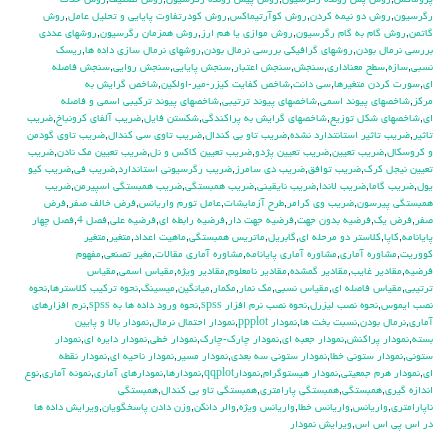
پروماكس
,
روش پس رونده رگرسيون
,
روش پيش رونده رگرسيون
,
روش تصنيف
,
روش حذف
رگرسيون
,
روش دو نيمه كردن
,
روش كوآرتيماكس
,
روش كودرتفاوت پايايي و تحليل عامل
,
روش
گاتمن
,
روش گام به گام رگرسيون
,
روش موازي يا هم ارز
,
روش همزمان رگرسيون
,
روشهاي عددي
بررسي نرمال بودن
,
روشهاي گرافيكي بررسي نرمال بودن
,
روشهاي نرمال سازي داده ها
,
ريسك
نسبي
,
سازه
,
سطح معناداري
,
سنجش
,
سنجش اعتبار
,
سنجش پايايي
,
سنجش روايي
,
سنجش فاصله
اي
,
سورت كردن متغيرها
,
سي دانت
,
شاخص كفايت كيزر-مير-اولكين
,
شاخص گرايش به
مركز
,
شاخصهاي پيوند اسمي
,
شاخصهاي پيوند ترتيبي
,
شاخصهاي پيوند تركيبي اسمي و فاصله
اي
,
شاخصهاي شكل توزيع
,
شاخصهاي گرايش به پراكندگي
,
شكستن فايل
,
ضريب آلفاي کرونباخ
,
ضريب
تاثير
,
ضريب تاثير استانتدارد نشده
,
ضريب تاو بي كندال
,
ضريب تاوي سي كندال
,
ضريب تاوي گودمن
و كروسكال
,
ضريب تعيين
,
ضريب تعيين پژدو
,
ضريب تعيين كاكس و نل
,
ضريب تعيين مك نادن
,
ضريب
تعيين نيجل كرك
,
ضريب توافق
,
ضريب دي سامرز
,
ضريب رگرسيوني استاندارد
,
ضريب في
,
ضريب كيو
يول
,
ضريب گاما
,
ضريب لاندا
,
ضريب نايقيني
,
ضريب همبستگي
,
ضريب همبستگي اسپيرمن
,
ضريب
همبستگي پيرسون
,
ضريب وي كرامر
,
طرح آزمايشات
,
عامل تورم واريانس
,
فرض خالف صفر
,
فرض
صفر
,
فرض يك
,
فرضيه بدون جهت
,
فرضيه جهت دار
,
فرضيه رابطه اي
,
فرضيه علي
,
فصل 4
,
فصل چهار
پايانامه
,
كاپا
,
كلاستر دو مرحله اي
,
گابريل
,
ماتريس همبستگي
,
ماهيت اعداد
,
متغير
,
متغير
كووريت
,
مشاوره آماري
,
مشاوره آماري پايانامه
,
مشاوره آماري مقالات
,
مغير تصنعي
,
مفهوم
فرضيه
,
مقادير غايب
,
مقادير گمشده
,
مقادير نامعلوم
,
مقادير ويژه
,
مقياس اسمي
,
مقياس
ترتيبي
,
مقياس فاصله اي
,
مقياس نسبي
,
مك نمار
,
مكمار
,
ميانگين
,
ميسينگ
,
نحوه تركيب كلاسترها
,
نحوه
نصب ايموس
,
نحوه نصب ليزرل
,
نحوه نصب نرم افزار spss
,
نحوه ورود داده ها به spss
,
نرم افزارهاي
آماري
,
نرمال بودن
,
نسبت بخت ها
,
نمودار ppplot
,
نمودار احتمال نرمال
,
نمودار بالا و پايين
بسته
,
نمودار پراكنش
,
نمودار جعبه اي
,
نمودار چارك-چارك
,
نمودار خطي
,
نمودار دايره اي
,
نمودار
ستوني
,
نمودار ستوني خطا
,
نمودار ستوني سه بعدي
,
نمودار مسير
,
نمودار ناحيه اي
,
نمودار نقطه
اي
,
نمودار هرم جمعيتي
,
نمودار هيستوگرام
,
نمودارqqplot
,
نمودارها
,
نمودارهاي آماري
,
نمونه آماري
,
نوع
اندازه گيري
,
همبستگي
,
همبستگي پارامتري
,
همبستگي تاو بي کندال
,
همبستگي
ناپارامتري
,
واريانس
,
واريانس خطا
,
واريانس ويژه
,
والر دانكن
,
وزن دادن پاسخگويان
,
ويرايش داده ها
در اس پي اس اس
,
ويرايش نمودار