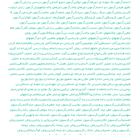
دامنه
,
آزمون تك نمونه اي دورها
,
آزمون توكي
,
آزمون دبليو كندال
,
آزمون درستي برازش
,
آزمون
دقيق فيشر
,
آزمون دو دامنه
,
آزمون دورهاي والد
,
آزمون دورهاي والد-ولفوويتز
,
آزمون رايان-اينوت-
گابريل-ولش
,
آزمون سنگ ريزه
,
آزمون سيداك
,
آزمون شفه
,
آزمون علامت
,
آزمون فريدمن
,
آزمون كا
اس
,
آزمون كروسكال
,
آزمون كروسكال واليس
,
آزمون كلموگروف اسميرنف
,
آزمون كوكران
,
آزمون
كيزر
,
آزمون لون
,
آزمون مانتل هانزل
,
آزمون ماننوا
,
آزمون مك نمار
,
آزمون من ويتني
,
آزمون
موزش
,
آزمون ميانه
,
آزمون نسبت
,
آزمون نشانه
,
آزمون نيكويي برازش
,
آزمون نيومن-كلز
,
آزمون هم
خطي
,
آزمون واكنشهاي حاد
,
آزمون والد
,
آزمون وايت ني
,
آزمون ويلكاكسون
,
آزمون يومن
ويتني
,
آزمونهاي پارامتري
,
آزمونهاي تحليل واريانس
,
آزمونهاي تعقيبي كاي دو
,
آزمونهاي
ناپارامتري
,
آمار استنباطي
,
آمار توضيفي
,
آناليز واريانس دو طرفه
,
آناليز واريانس يکطرفه
,
ادغام كردن
داده ها
,
اسپيرمن
,
استخراج عاملها
,
انتخاب روش آماري درست
,
انجام پروژه درسي آماري
,
اندازه گيري
داده ها
,
اندازه هاي مكرر
,
انواع فرضيه
,
انواع متغير
,
برآورد منحني
,
پايايي
,
پردازش تحليل آنلاين
,
پروژه
آماري
,
پروژه دانشگاهي
,
پروژه درسي آماري
,
پيرسون
,
تاو بي کندال
,
تبديل لگاريتم
,
تجزيه و تحليل
آماري
,
تجزيه و تحليل آماري فصل 4
,
تجزيه و تحليل فصل 4 پايانامه
,
تحقيق
,
تحليل اكتشافي
,
تحليل
تشخيصي
,
تحليل تميزي
,
تحليل خوشه اي
,
تحليل داده رباط
,
تحليل سلسله مراتبي
,
تحليل كلاستر
,
تحليل
كلاستر چند ميانگيني
,
تحليل كلاستر دو مرحله اي
,
تحليل كوواريانس تك متغيره
,
تحليل مسير
,
تحليل
مميزي
,
تحليل واريانس اندازه هاي مكرر
,
تعريف تحقيق
,
توزيع استاندارد
,
توزيع داده
,
توزيع
طبيعي
,
توزيع نرمال
,
تولرانس
,
تي تک نمونه اي مستقل
,
تي دو تمهنه
,
تي دو نمونه اي مستقل
,
تي
زوجي
,
تي سه دانت
,
جامعه و جميعت آماري
,
جداول تركيبي
,
جدول يك بعدي و دو بعدي فراواني
,
جيمز
هوئل
,
چرا مدل معادلات ساختاری؟\hdhdd
,
چرخش عاملها
,
چرخش هاي غيرمتعامد
,
چرخشهاي
متعامد
,
خلاصه كردن داده ها
,
دانت
,
درجه آزادي
,
دندوگرام
,
دوربين واتسون
,
دياگرام مسير
,
رتبه بندي
پاسخگويان
,
رگرسيون پروبيت
,
رگرسيون تواني
,
رگرسيون چند متغيره
,
رگرسيون چندگانه
,
رگرسيون
خطي
,
رگرسيون خطي چند گانه
,
رگرسيون خطي ساده
,
رگرسيون درجه سوم
,
رگرسيون رشد
,
رگرسيون
سهمي
,
رگرسيون غيرخطي
,
رگرسيون لجستيك چند وجهي
,
رگرسيون لجستيك دو وجهي
,
رگرسيون
لجستيک
,
رگرسيون لگاريتمي
,
رگرسيون منحني s
,
رگرسيون نمايي
,
روايي و پايايي
,
روش ابليمن
,
روش
اكوآماكس
,
روش بازآزمايي
,
روش پروماكس
,
روش پس رونده رگرسيون
,
روش پيش رونده
رگرسيون
,
روش تصنيف
,
روش حذف رگرسيون
,
روش دو نيمه كردن
,
روش كوآرتيماكس
,
روش