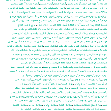
مك نمار
,
آزمون من ويتني
,
آزمون موزش
,
آزمون ميانه
,
آزمون نسبت
,
آزمون نشانه
,
آزمون نيكويي
برازش
,
آزمون نيومن-كلز
,
آزمون هم خطي
,
آزمون واكنشهاي حاد
,
آزمون والد
,
آزمون وايت ني
,
آزمون
ويلكاكسون
,
آزمون يومن ويتني
,
آزمونهاي پارامتري
,
آزمونهاي تحليل واريانس
,
آزمونهاي تعقيبي كاي
دو
,
آزمونهاي ناپارامتري
,
آمار استنباطي
,
آمار توضيفي
,
آ‍مون ناپارامتري مك نمار
,
آناليز واريانس دو
طرفه
,
آناليز واريانس يکطرفه
,
ادغام كردن داده ها
,
اسپيرمن
,
استخراج عاملها
,
انتخاب روش آماري
درست
,
انجام پروژه درسي آماري
,
اندازه گيري داده ها
,
اندازه هاي مكرر
,
انواع فرضيه
,
انواع
متغير
,
برآورد منحني
,
پايايي
,
پردازش تحليل آنلاين
,
پروژه آماري
,
پروژه دانشگاهي
,
پروژه درسي
آماري
,
پيرسون
,
تاو بي کندال
,
تبديل لگاريتم
,
تجزيه و تحليل آماري
,
تجزيه و تحليل آماري فصل
4
,
تجزيه و تحليل فصل 4 پايانامه
,
تحقيق
,
تحليل اكتشافي
,
تحليل تشخيصي
,
تحليل تميزي
,
تحليل
خوشه اي
,
تحليل داده رباط
,
تحليل سلسله مراتبي
,
تحليل كلاستر
,
تحليل كلاستر چند ميانگيني
,
تحليل
كلاستر دو مرحله اي
,
تحليل كوواريانس تك متغيره
,
تحليل مسير
,
تحليل مميزي
,
تحليل واريانس اندازه
هاي مكرر
,
تعريف تحقيق
,
توزيع استاندارد
,
توزيع داده
,
توزيع طبيعي
,
توزيع نرمال
,
تولرانس
,
تي تک
نمونه اي مستقل
,
تي دو تمهنه
,
تي دو نمونه اي مستقل
,
تي زوجي
,
تي سه دانت
,
جامعه و جميعت
آماري
,
جداول تركيبي
,
جدول يك بعدي و دو بعدي فراواني
,
جيمز هوئل
,
چرخش عاملها
,
چرخش هاي
غيرمتعامد
,
چرخشهاي متعامد
,
خلاصه كردن داده ها
,
دانت
,
درجه آزادي
,
دندوگرام
,
دوربين
واتسون
,
دياگرام مسير
,
رتبه بندي پاسخگويان
,
رگرسيون پروبيت
,
رگرسيون تواني
,
رگرسيون چند
متغيره
,
رگرسيون چندگانه
,
رگرسيون خطي
,
رگرسيون خطي چند گانه
,
رگرسيون خطي ساده
,
رگرسيون
درجه سوم
,
رگرسيون رشد
,
رگرسيون سهمي
,
رگرسيون غيرخطي
,
رگرسيون لجستيك چند
وجهي
,
رگرسيون لجستيك دو وجهي
,
رگرسيون لجستيک
,
رگرسيون لگاريتمي
,
رگرسيون منحني
s
,
رگرسيون نمايي
,
روايي و پايايي
,
روش ابليمن
,
روش اكوآماكس
,
روش بازآزمايي
,
روش
پروماكس
,
روش پس رونده رگرسيون
,
روش پيش رونده رگرسيون
,
روش تصنيف
,
روش حذف
رگرسيون
,
روش دو نيمه كردن
,
روش كوآرتيماكس
,
روش كودرتفاوت پايايي و تحليل عامل
,
روش
گاتمن
,
روش گام به گام رگرسيون
,
روش موازي يا هم ارز
,
روش همزمان رگرسيون
,
روشهاي عددي
بررسي نرمال بودن
,
روشهاي گرافيكي بررسي نرمال بودن
,
روشهاي نرمال سازي داده ها
,
ريسك
نسبي
,
سازه
,
سطح معناداري
,
سنجش
,
سنجش اعتبار
,
سنجش پايايي
,
سنجش روايي
,
سنجش فاصله
اي
,
سورت كردن متغيرها
,
سي دانت
,
شاخص كفايت كيزر-مير-اولكين
,
شاخص گرايش به