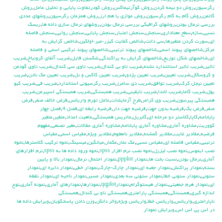
رگرسيون
,
روش دو نيمه كردن
,
روش كوآرتيماكس
,
روش كودرتفاوت پايايي و تحليل عامل
,
روش
گاتمن
,
روش گام به گام رگرسيون
,
روش موازي يا هم ارز
,
روش همزمان رگرسيون
,
روشهاي عددي
بررسي نرمال بودن
,
روشهاي گرافيكي بررسي نرمال بودن
,
روشهاي نرمال سازي داده ها
,
ريسك
نسبي
,
سازه
,
سطح معناداري
,
سنجش
,
سنجش اعتبار
,
سنجش پايايي
,
سنجش روايي
,
سنجش فاصله
اي
,
سورت كردن متغيرها
,
سي دانت
,
شاخص كفايت كيزر-مير-اولكين
,
شاخص گرايش به
مركز
,
شاخصهاي پيوند اسمي
,
شاخصهاي پيوند ترتيبي
,
شاخصهاي پيوند تركيبي اسمي و فاصله
اي
,
شاخصهاي شكل توزيع
,
شاخصهاي گرايش به پراكندگي
,
شكستن فايل
,
ضريب آلفاي کرونباخ
,
ضريب
تاثير
,
ضريب تاثير استانتدارد نشده
,
ضريب تاو بي كندال
,
ضريب تاوي سي كندال
,
ضريب تاوي گودمن
و كروسكال
,
ضريب تعيين
,
ضريب تعيين پژدو
,
ضريب تعيين كاكس و نل
,
ضريب تعيين مك نادن
,
ضريب
تعيين نيجل كرك
,
ضريب توافق
,
ضريب دي سامرز
,
ضريب رگرسيوني استاندارد
,
ضريب في
,
ضريب كيو
يول
,
ضريب گاما
,
ضريب لاندا
,
ضريب نايقيني
,
ضريب همبستگي
,
ضريب همبستگي اسپيرمن
,
ضريب
همبستگي پيرسون
,
ضريب وي كرامر
,
طرح آزمايشات
,
عامل تورم واريانس
,
فرض خالف صفر
,
فرض
صفر
,
فرض يك
,
فرضيه بدون جهت
,
فرضيه جهت دار
,
فرضيه رابطه اي
,
فصل 4
,
فصل چهار
پايانامه
,
كاپا
,
كلاستر دو مرحله اي
,
گابريل
,
ماتريس همبستگي
,
ماهيت اعداد
,
متغير
,
متغير
كووريت
,
مشاوره آماري
,
مشاوره آماري پايانامه
,
مشاوره آماري مقالات
,
مغير تصنعي
,
مفهوم
فرضيه
,
مقادير غايب
,
مقادير گمشده
,
مقادير نامعلوم
,
مقادير ويژه
,
مقياس اسمي
,
مقياس
ترتيبي
,
مقياس فاصله اي
,
مقياس نسبي
,
مك نمار
,
مكمار
,
ميانگين
,
ميسينگ
,
نحوه تركيب كلاسترها
,
نحوه
نصب ايموس
,
نحوه نصب ليزرل
,
نحوه نصب نرم افزار spss
,
نحوه ورود داده ها به spss
,
نرم افزارهاي
آماري
,
نرمال بودن
,
نسبت بخت ها
,
نمودار ppplot
,
نمودار احتمال نرمال
,
نمودار بالا و پايين
بسته
,
نمودار پراكنش
,
نمودار جعبه اي
,
نمودار چارك-چارك
,
نمودار خطي
,
نمودار دايره اي
,
نمودار
ستوني
,
نمودار ستوني خطا
,
نمودار ستوني سه بعدي
,
نمودار مسير
,
نمودار ناحيه اي
,
نمودار نقطه
اي
,
نمودار هرم جمعيتي
,
نمودار هيستوگرام
,
نمودارqqplot
,
نمودارها
,
نمودارهاي آماري
,
نمونه آماري
,
نوع
اندازه گيري
,
همبستگي
,
همبستگي پارامتري
,
همبستگي تاو بي کندال
,
همبستگي
ناپارامتري
,
واريانس
,
واريانس خطا
,
واريانس ويژه
,
والر دانكن
,
وزن دادن پاسخگويان
,
ويرايش داده ها
در اس پي اس اس
,
ويرايش نمودار