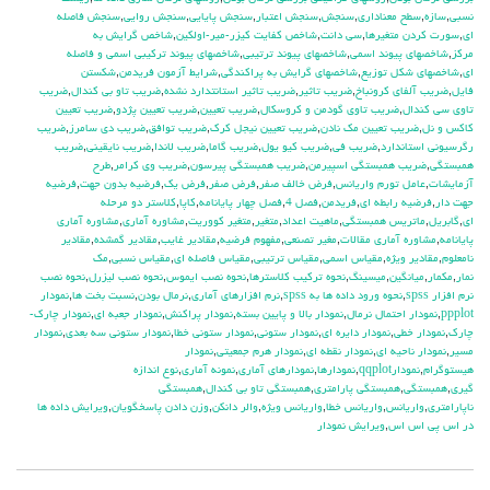
نسبي
,
سازه
,
سطح معناداري
,
سنجش
,
سنجش اعتبار
,
سنجش پايايي
,
سنجش روايي
,
سنجش فاصله
اي
,
سورت كردن متغيرها
,
سي دانت
,
شاخص كفايت كيزر-مير-اولكين
,
شاخص گرايش به
مركز
,
شاخصهاي پيوند اسمي
,
شاخصهاي پيوند ترتيبي
,
شاخصهاي پيوند تركيبي اسمي و فاصله
اي
,
شاخصهاي شكل توزيع
,
شاخصهاي گرايش به پراكندگي
,
شرايط آزمون فريدمن
,
شكستن
فايل
,
ضريب آلفاي کرونباخ
,
ضريب تاثير
,
ضريب تاثير استانتدارد نشده
,
ضريب تاو بي كندال
,
ضريب
تاوي سي كندال
,
ضريب تاوي گودمن و كروسكال
,
ضريب تعيين
,
ضريب تعيين پژدو
,
ضريب تعيين
كاكس و نل
,
ضريب تعيين مك نادن
,
ضريب تعيين نيجل كرك
,
ضريب توافق
,
ضريب دي سامرز
,
ضريب
رگرسيوني استاندارد
,
ضريب في
,
ضريب كيو يول
,
ضريب گاما
,
ضريب لاندا
,
ضريب نايقيني
,
ضريب
همبستگي
,
ضريب همبستگي اسپيرمن
,
ضريب همبستگي پيرسون
,
ضريب وي كرامر
,
طرح
آزمايشات
,
عامل تورم واريانس
,
فرض خالف صفر
,
فرض صفر
,
فرض يك
,
فرضيه بدون جهت
,
فرضيه
جهت دار
,
فرضيه رابطه اي
,
فريدمن
,
فصل 4
,
فصل چهار پايانامه
,
كاپا
,
كلاستر دو مرحله
اي
,
گابريل
,
ماتريس همبستگي
,
ماهيت اعداد
,
متغير
,
متغير كووريت
,
مشاوره آماري
,
مشاوره آماري
پايانامه
,
مشاوره آماري مقالات
,
مغير تصنعي
,
مفهوم فرضيه
,
مقادير غايب
,
مقادير گمشده
,
مقادير
نامعلوم
,
مقادير ويژه
,
مقياس اسمي
,
مقياس ترتيبي
,
مقياس فاصله اي
,
مقياس نسبي
,
مك
نمار
,
مكمار
,
ميانگين
,
ميسينگ
,
نحوه تركيب كلاسترها
,
نحوه نصب ايموس
,
نحوه نصب ليزرل
,
نحوه نصب
نرم افزار spss
,
نحوه ورود داده ها به spss
,
نرم افزارهاي آماري
,
نرمال بودن
,
نسبت بخت ها
,
نمودار
ppplot
,
نمودار احتمال نرمال
,
نمودار بالا و پايين بسته
,
نمودار پراكنش
,
نمودار جعبه اي
,
نمودار چارك-
چارك
,
نمودار خطي
,
نمودار دايره اي
,
نمودار ستوني
,
نمودار ستوني خطا
,
نمودار ستوني سه بعدي
,
نمودار
مسير
,
نمودار ناحيه اي
,
نمودار نقطه اي
,
نمودار هرم جمعيتي
,
نمودار
هيستوگرام
,
نمودارqqplot
,
نمودارها
,
نمودارهاي آماري
,
نمونه آماري
,
نوع اندازه
گيري
,
همبستگي
,
همبستگي پارامتري
,
همبستگي تاو بي کندال
,
همبستگي
ناپارامتري
,
واريانس
,
واريانس خطا
,
واريانس ويژه
,
والر دانكن
,
وزن دادن پاسخگويان
,
ويرايش داده ها
در اس پي اس اس
,
ويرايش نمودار