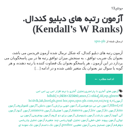
جولای
13
دیدگاه‌ها
بسته هستند
برای
آزمون رتبه های دبلیو کندال.
آزمون
رتبه
(Kendall’s W Ranks)
های
دبلیو
کندال.
ارسال شده از
spss-pls
(Kendall’s
W
Ranks)
آزمون رتبه های دبلیو کندال، که شکل نرمال شده آزمون فریدمن می باشد،
بعنوان یک ضریب توافق ، به سنجش میزان توافق رتبه ها در بین پاسخگویان می
پردازد.در این آزمون ، هر پاسخگو بعنوان یک قضاوت کننده یا رتبه دهنده، و هر
گویه یا سوال نیز بعنوان یک متغیر تلقی شده و در ادامه […]
ادامه مطلب ←
آزمون هاي آماري نا پارامتري
,
تحليل آماري با نرم افزار اس پي اس اس
,
\v
,
09351323950
,
amos
,
Ci nhka[
,
dd
,
eqs
,
glmrm
\hdhdd
آزمون
,
vi
,
twg 4
,
sst
,
sse
,
spss-pls.com
,
spss
,
post hoc
,
pls
,
lisrel
,
lah
,
hs\dvlk
vif
,
Hlhvd
,
آ»مون جي تي دو هوشبرگ
,
آ»مون خوبي برازش
,
آ»مون دانكن
,
آآزمون كلموگروف
,
آزمون
kmo
,
آزمون ks
,
آزمون kw
,
آزمون manova
,
آزمون t هتلينگ
,
آزمون unianova
,
آزمون آننوا
,
آزمون
آني آنووا
,
آزمون بارتلت
,
آزمون باينوميال
,
آزمون براي دو گروه
,
آزمون بونفروني
,
آزمون بي
توكي
,
آزمون پيوند خطي-خطي
,
آزمون تحليل كوواريانس چند متغيره
,
آزمون تحليل واريانس
دوطرفه
,
آزمون تصحيح يتس
,
آزمون تعقيبي posthoc
,
آزمون تك دامنه
,
آزمون تك نمونه اي