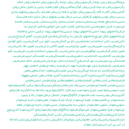
پروماكس
,
روش پس رونده رگرسيون
,
روش پيش رونده رگرسيون
,
روش تصنيف
,
روش حذف
رگرسيون
,
روش دو نيمه كردن
,
روش كوآرتيماكس
,
روش كودرتفاوت پايايي و تحليل عامل
,
روش
گاتمن
,
روش گام به گام رگرسيون
,
روش موازي يا هم ارز
,
روش همزمان رگرسيون
,
روشهاي عددي
بررسي نرمال بودن
,
روشهاي گرافيكي بررسي نرمال بودن
,
روشهاي نرمال سازي داده ها
,
ريسك
نسبي
,
سازه
,
سطح معناداري
,
سنجش
,
سنجش اعتبار
,
سنجش پايايي
,
سنجش روايي
,
سنجش فاصله
اي
,
سورت كردن متغيرها
,
سي دانت
,
شاخص كفايت كيزر-مير-اولكين
,
شاخص گرايش به
مركز
,
شاخصهاي پيوند اسمي
,
شاخصهاي پيوند ترتيبي
,
شاخصهاي پيوند تركيبي اسمي و فاصله
اي
,
شاخصهاي شكل توزيع
,
شاخصهاي گرايش به پراكندگي
,
شكستن فايل
,
ضريب آلفاي کرونباخ
,
ضريب
تاثير
,
ضريب تاثير استانتدارد نشده
,
ضريب تاو بي كندال
,
ضريب تاوي سي كندال
,
ضريب تاوي گودمن
و كروسكال
,
ضريب تعيين
,
ضريب تعيين پژدو
,
ضريب تعيين كاكس و نل
,
ضريب تعيين مك نادن
,
ضريب
تعيين نيجل كرك
,
ضريب توافق
,
ضريب دي سامرز
,
ضريب رگرسيوني استاندارد
,
ضريب في
,
ضريب كيو
يول
,
ضريب گاما
,
ضريب لاندا
,
ضريب نايقيني
,
ضريب همبستگي
,
ضريب همبستگي اسپيرمن
,
ضريب
همبستگي پيرسون
,
ضريب وي كرامر
,
طرح آزمايشات
,
عامل تورم واريانس
,
فرض خالف صفر
,
فرض
صفر
,
فرض يك
,
فرضيه بدون جهت
,
فرضيه جهت دار
,
فرضيه رابطه اي
,
فصل 4
,
فصل چهار
پايانامه
,
كاپا
,
كلاستر دو مرحله اي
,
گابريل
,
ماتريس همبستگي
,
ماهيت اعداد
,
متغير
,
متغير
كووريت
,
مشاوره آماري
,
مشاوره آماري پايانامه
,
مشاوره آماري مقالات
,
مغير تصنعي
,
مفهوم
فرضيه
,
مقادير غايب
,
مقادير گمشده
,
مقادير نامعلوم
,
مقادير ويژه
,
مقياس اسمي
,
مقياس
ترتيبي
,
مقياس فاصله اي
,
مقياس نسبي
,
مك نمار
,
مكمار
,
ميانگين
,
ميسينگ
,
نحوه تركيب كلاسترها
,
نحوه
نصب ايموس
,
نحوه نصب ليزرل
,
نحوه نصب نرم افزار spss
,
نحوه ورود داده ها به spss
,
نرم افزارهاي
آماري
,
نرمال بودن
,
نسبت بخت ها
,
نمودار ppplot
,
نمودار احتمال نرمال
,
نمودار بالا و پايين
بسته
,
نمودار پراكنش
,
نمودار جعبه اي
,
نمودار چارك-چارك
,
نمودار خطي
,
نمودار دايره اي
,
نمودار
ستوني
,
نمودار ستوني خطا
,
نمودار ستوني سه بعدي
,
نمودار مسير
,
نمودار ناحيه اي
,
نمودار نقطه
اي
,
نمودار هرم جمعيتي
,
نمودار هيستوگرام
,
نمودارqqplot
,
نمودارها
,
نمودارهاي آماري
,
نمونه آماري
,
نوع
اندازه گيري
,
همبستگي
,
همبستگي پارامتري
,
همبستگي تاو بي کندال
,
همبستگي
ناپارامتري
,
واريانس
,
واريانس خطا
,
واريانس ويژه
,
والر دانكن
,
وزن دادن پاسخگويان
,
ويرايش داده ها
در اس پي اس اس
,
ويرايش نمودار