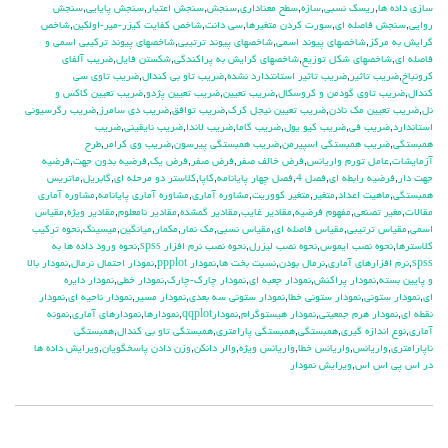
سازي داده ها
,
ريسك نسبي
,
سازه
,
سطح معناداري
,
سنجش
,
سنجش اعتبار
,
سنجش پايايي
,
سنجش
روايي
,
سنجش فاصله اي
,
سورت كردن متغيرها
,
سي دانت
,
شاخص كفايت كيزر-مير-اولكين
,
شاخص
گرايش به مركز
,
شاخصهاي پيوند اسمي
,
شاخصهاي پيوند ترتيبي
,
شاخصهاي پيوند تركيبي اسمي و
فاصله اي
,
شاخصهاي شكل توزيع
,
شاخصهاي گرايش به پراكندگي
,
شكستن فايل
,
ضريب آلفاي
کرونباخ
,
ضريب تاثير
,
ضريب تاثير استانتدارد نشده
,
ضريب تاو بي كندال
,
ضريب تاوي سي
كندال
,
ضريب تاوي گودمن و كروسكال
,
ضريب تعيين
,
ضريب تعيين پژدو
,
ضريب تعيين كاكس و
نل
,
ضريب تعيين مك نادن
,
ضريب تعيين نيجل كرك
,
ضريب توافق
,
ضريب دي سامرز
,
ضريب رگرسيوني
استاندارد
,
ضريب في
,
ضريب كيو يول
,
ضريب گاما
,
ضريب لاندا
,
ضريب نايقيني
,
ضريب
همبستگي
,
ضريب همبستگي اسپيرمن
,
ضريب همبستگي پيرسون
,
ضريب وي كرامر
,
طرح
آزمايشات
,
عامل تورم واريانس
,
فرض خالف صفر
,
فرض صفر
,
فرض يك
,
فرضيه بدون جهت
,
فرضيه
جهت دار
,
فرضيه رابطه اي
,
فصل 4
,
فصل چهار پايانامه
,
كاپا
,
كلاستر دو مرحله اي
,
گابريل
,
ماتريس
همبستگي
,
ماهيت اعداد
,
متغير
,
متغير كووريت
,
مشاوره آماري
,
مشاوره آماري پايانامه
,
مشاوره آماري
مقالات
,
مغير تصنعي
,
مفهوم فرضيه
,
مقادير غايب
,
مقادير گمشده
,
مقادير نامعلوم
,
مقادير ويژه
,
مقياس
اسمي
,
مقياس ترتيبي
,
مقياس فاصله اي
,
مقياس نسبي
,
مك نمار
,
مكمار
,
ميانگين
,
ميسينگ
,
نحوه تركيب
كلاسترها
,
نحوه نصب ايموس
,
نحوه نصب ليزرل
,
نحوه نصب نرم افزار spss
,
نحوه ورود داده ها به
spss
,
نرم افزارهاي آماري
,
نرمال بودن
,
نسبت بخت ها
,
نمودار ppplot
,
نمودار احتمال نرمال
,
نمودار بالا
و پايين بسته
,
نمودار پراكنش
,
نمودار جعبه اي
,
نمودار چارك-چارك
,
نمودار خطي
,
نمودار دايره
اي
,
نمودار ستوني
,
نمودار ستوني خطا
,
نمودار ستوني سه بعدي
,
نمودار مسير
,
نمودار ناحيه اي
,
نمودار
نقطه اي
,
نمودار هرم جمعيتي
,
نمودار هيستوگرام
,
نمودارqqplot
,
نمودارها
,
نمودارهاي آماري
,
نمونه
آماري
,
نوع اندازه گيري
,
همبستگي
,
همبستگي پارامتري
,
همبستگي تاو بي کندال
,
همبستگي
ناپارامتري
,
واريانس
,
واريانس خطا
,
واريانس ويژه
,
والر دانكن
,
وزن دادن پاسخگويان
,
ويرايش داده ها
در اس پي اس اس
,
ويرايش نمودار