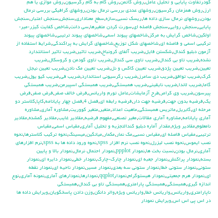
كودرتفاوت پايايي و تحليل عامل
,
روش گاتمن
,
روش گام به گام رگرسيون
,
روش موازي يا هم
ارز
,
روش همزمان رگرسيون
,
روشهاي عددي بررسي نرمال بودن
,
روشهاي گرافيكي بررسي نرمال
بودن
,
روشهاي نرمال سازي داده ها
,
ريسك نسبي
,
سازه
,
سطح معناداري
,
سنجش
,
سنجش اعتبار
,
سنجش
پايايي
,
سنجش روايي
,
سنجش فاصله اي
,
سورت كردن متغيرها
,
سي دانت
,
شاخص كفايت كيزر-مير-
اولكين
,
شاخص گرايش به مركز
,
شاخصهاي پيوند اسمي
,
شاخصهاي پيوند ترتيبي
,
شاخصهاي پيوند
تركيبي اسمي و فاصله اي
,
شاخصهاي شكل توزيع
,
شاخصهاي گرايش به پراكندگي
,
شرايط استفاده از
آزمون دبليو كندال
,
شكستن فايل
,
ضريب آلفاي کرونباخ
,
ضريب تاثير
,
ضريب تاثير استانتدارد
نشده
,
ضريب تاو بي كندال
,
ضريب تاوي سي كندال
,
ضريب تاوي گودمن و كروسكال
,
ضريب
تعيين
,
ضريب تعيين پژدو
,
ضريب تعيين كاكس و نل
,
ضريب تعيين مك نادن
,
ضريب تعيين نيجل
كرك
,
ضريب توافق
,
ضريب دي سامرز
,
ضريب رگرسيوني استاندارد
,
ضريب في
,
ضريب كيو يول
,
ضريب
گاما
,
ضريب لاندا
,
ضريب نايقيني
,
ضريب همبستگي
,
ضريب همبستگي اسپيرمن
,
ضريب همبستگي
پيرسون
,
ضريب وي كرامر
,
طرح آزمايشات
,
عامل تورم واريانس
,
فرض خالف صفر
,
فرض صفر
,
فرض
يك
,
فرضيه بدون جهت
,
فرضيه جهت دار
,
فرضيه رابطه اي
,
فصل 4
,
فصل چهار پايانامه
,
كاپا
,
كلاستر دو
مرحله اي
,
گابريل
,
ماتريس همبستگي
,
ماهيت اعداد
,
متغير
,
متغير كووريت
,
مشاوره آماري
,
مشاوره
آماري پايانامه
,
مشاوره آماري مقالات
,
مغير تصنعي
,
مفهوم فرضيه
,
مقادير غايب
,
مقادير گمشده
,
مقادير
نامعلوم
,
مقادير ويژه
,
مقدار آماره دبليو كندالتجزيه و تحليل آماري
,
مقياس اسمي
,
مقياس
ترتيبي
,
مقياس فاصله اي
,
مقياس نسبي
,
مك نمار
,
مكمار
,
ميانگين
,
ميسينگ
,
نحوه تركيب كلاسترها
,
نحوه
نصب ايموس
,
نحوه نصب ليزرل
,
نحوه نصب نرم افزار spss
,
نحوه ورود داده ها به spss
,
نرم افزارهاي
آماري
,
نرمال بودن
,
نسبت بخت ها
,
نمودار ppplot
,
نمودار احتمال نرمال
,
نمودار بالا و پايين
بسته
,
نمودار پراكنش
,
نمودار جعبه اي
,
نمودار چارك-چارك
,
نمودار خطي
,
نمودار دايره اي
,
نمودار
ستوني
,
نمودار ستوني خطا
,
نمودار ستوني سه بعدي
,
نمودار مسير
,
نمودار ناحيه اي
,
نمودار نقطه
اي
,
نمودار هرم جمعيتي
,
نمودار هيستوگرام
,
نمودارqqplot
,
نمودارها
,
نمودارهاي آماري
,
نمونه آماري
,
نوع
اندازه گيري
,
همبستگي
,
همبستگي پارامتري
,
همبستگي تاو بي کندال
,
همبستگي
ناپارامتري
,
واريانس
,
واريانس خطا
,
واريانس ويژه
,
والر دانكن
,
وزن دادن پاسخگويان
,
ويرايش داده ها
در اس پي اس اس
,
ويرايش نمودار