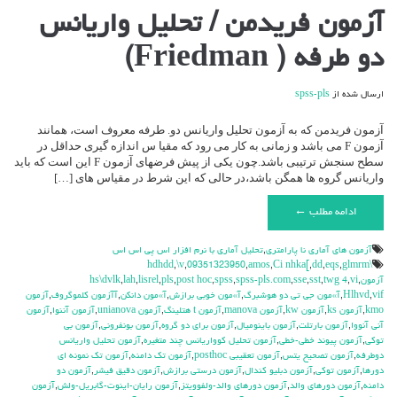
برای
آزمون فریدمن / تحلیل واریانس
آزمون
فریدمن
دو طرفه ( Friedman)
/
تحلیل
واریانس
ارسال شده از
spss-pls
دو
طرفه
(
آزمون فریدمن که به آزمون تحلیل واریانس دو. طرفه معروف است، همانند
Friedman)
آزمون F می باشد و زمانی به کار می رود که مقیا س اندازه گیری حداقل در
سطح سنجش ترتیبی باشد.چون یکی از پیش فرضهای آزمون F این است که باید
واریانس گروه ها همگن باشد،در حالی که این شرط در مقیاس های […]
ادامه مطلب ←
آزمون هاي آماري نا پارامتري
,
تحليل آماري با نرم افزار اس پي اس اس
,
\v
,
09351323950
,
amos
,
Ci nhka[
,
dd
,
eqs
,
glmrm
\hdhdd
آزمون
,
vi
,
twg 4
,
sst
,
sse
,
spss-pls.com
,
spss
,
post hoc
,
pls
,
lisrel
,
lah
,
hs\dvlk
vif
,
Hlhvd
,
آ»مون جي تي دو هوشبرگ
,
آ»مون خوبي برازش
,
آ»مون دانكن
,
آآزمون كلموگروف
,
آزمون
kmo
,
آزمون ks
,
آزمون kw
,
آزمون manova
,
آزمون t هتلينگ
,
آزمون unianova
,
آزمون آننوا
,
آزمون
آني آنووا
,
آزمون بارتلت
,
آزمون باينوميال
,
آزمون براي دو گروه
,
آزمون بونفروني
,
آزمون بي
توكي
,
آزمون پيوند خطي-خطي
,
آزمون تحليل كوواريانس چند متغيره
,
آزمون تحليل واريانس
دوطرفه
,
آزمون تصحيح يتس
,
آزمون تعقيبي posthoc
,
آزمون تك دامنه
,
آزمون تك نمونه اي
دورها
,
آزمون توكي
,
آزمون دبليو كندال
,
آزمون درستي برازش
,
آزمون دقيق فيشر
,
آزمون دو
دامنه
,
آزمون دورهاي والد
,
آزمون دورهاي والد-ولفوويتز
,
آزمون رايان-اينوت-گابريل-ولش
,
آزمون