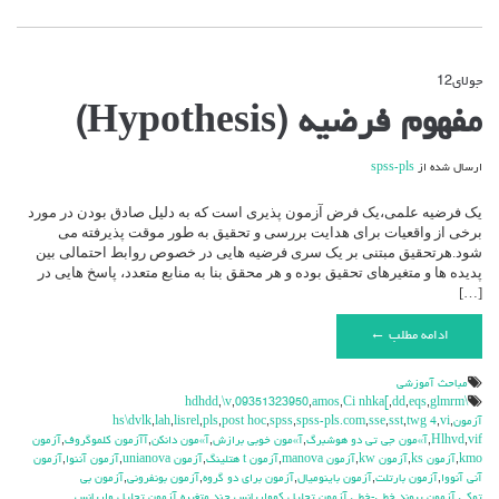
جولای
12
دیدگاه‌ها
بسته هستند
برای
مفهوم فرضیه (Hypothesis)
مفهوم
فرضیه
(Hypothesis)
ارسال شده از
spss-pls
یک فرضیه علمی،یک فرض آزمون پذیری است که به دلیل صادق بودن در مورد
برخی از واقعیات برای هدایت بررسی و تحقیق به طور موقت پذیرفته می
شود.هرتحقیق مبتنی بر یک سری فرضیه هایی در خصوص روابط احتمالی بین
پدیده ها و متغیرهای تحقیق بوده و هر محقق بنا به منابع متعدد، پاسخ هایی در
[…]
ادامه مطلب ←
مباحث آموزشي
,
\v
,
09351323950
,
amos
,
Ci nhka[
,
dd
,
eqs
,
glmrm
\hdhdd
آزمون
,
vi
,
twg 4
,
sst
,
sse
,
spss-pls.com
,
spss
,
post hoc
,
pls
,
lisrel
,
lah
,
hs\dvlk
vif
,
Hlhvd
,
آ»مون جي تي دو هوشبرگ
,
آ»مون خوبي برازش
,
آ»مون دانكن
,
آآزمون كلموگروف
,
آزمون
kmo
,
آزمون ks
,
آزمون kw
,
آزمون manova
,
آزمون t هتلينگ
,
آزمون unianova
,
آزمون آننوا
,
آزمون
آني آنووا
,
آزمون بارتلت
,
آزمون باينوميال
,
آزمون براي دو گروه
,
آزمون بونفروني
,
آزمون بي
توكي
,
آزمون پيوند خطي-خطي
,
آزمون تحليل كوواريانس چند متغيره
,
آزمون تحليل واريانس