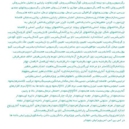
رگرسيون
,
روش دو نيمه كردن
,
روش كوآرتيماكس
,
روش كودرتفاوت پايايي و تحليل عامل
,
روش
گاتمن
,
روش گام به گام رگرسيون
,
روش موازي يا هم ارز
,
روش همزمان رگرسيون
,
روشهاي عددي
بررسي نرمال بودن
,
روشهاي گرافيكي بررسي نرمال بودن
,
روشهاي نرمال سازي داده ها
,
ريسك
نسبي
,
سازه
,
سطح معناداري
,
سنجش
,
سنجش اعتبار
,
سنجش پايايي
,
سنجش روايي
,
سنجش فاصله
اي
,
سورت كردن متغيرها
,
سي دانت
,
شاخص كفايت كيزر-مير-اولكين
,
شاخص گرايش به
مركز
,
شاخصهاي پيوند اسمي
,
شاخصهاي پيوند ترتيبي
,
شاخصهاي پيوند تركيبي اسمي و فاصله
اي
,
شاخصهاي شكل توزيع
,
شاخصهاي گرايش به پراكندگي
,
شكستن فايل
,
ضريب آلفاي کرونباخ
,
ضريب
تاثير
,
ضريب تاثير استانتدارد نشده
,
ضريب تاو بي كندال
,
ضريب تاوي سي كندال
,
ضريب تاوي گودمن
و كروسكال
,
ضريب تعيين
,
ضريب تعيين پژدو
,
ضريب تعيين كاكس و نل
,
ضريب تعيين مك نادن
,
ضريب
تعيين نيجل كرك
,
ضريب توافق
,
ضريب دي سامرز
,
ضريب رگرسيوني استاندارد
,
ضريب في
,
ضريب كيو
يول
,
ضريب گاما
,
ضريب لاندا
,
ضريب نايقيني
,
ضريب همبستگي
,
ضريب همبستگي اسپيرمن
,
ضريب
همبستگي پيرسون
,
ضريب وي كرامر
,
طرح آزمايشات
,
عامل تورم واريانس
,
فرض خالف صفر
,
فرض
صفر
,
فرض يك
,
فرضيه بدون جهت
,
فرضيه جهت دار
,
فرضيه رابطه اي
,
فصل 4
,
فصل چهار
پايانامه
,
كاپا
,
كلاستر دو مرحله اي
,
گابريل
,
ماتريس همبستگي
,
ماهيت اعداد
,
متغير
,
متغير
كووريت
,
مشاوره آماري
,
مشاوره آماري پايانامه
,
مشاوره آماري مقالات
,
مغير تصنعي
,
مفهوم
فرضيه
,
مقادير غايب
,
مقادير گمشده
,
مقادير نامعلوم
,
مقادير ويژه
,
مقياس اسمي
,
مقياس
ترتيبي
,
مقياس فاصله اي
,
مقياس نسبي
,
مك نمار
,
مكمار
,
ميانگين
,
ميسينگ
,
نحوه تركيب كلاسترها
,
نحوه
نصب ايموس
,
نحوه نصب ليزرل
,
نحوه نصب نرم افزار spss
,
نحوه ورود داده ها به spss
,
نرم افزارهاي
آماري
,
نرمال بودن
,
نسبت بخت ها
,
نمودار ppplot
,
نمودار احتمال نرمال
,
نمودار بالا و پايين
بسته
,
نمودار پراكنش
,
نمودار جعبه اي
,
نمودار چارك-چارك
,
نمودار خطي
,
نمودار دايره اي
,
نمودار
ستوني
,
نمودار ستوني خطا
,
نمودار ستوني سه بعدي
,
نمودار مسير
,
نمودار ناحيه اي
,
نمودار نقطه
اي
,
نمودار هرم جمعيتي
,
نمودار هيستوگرام
,
نمودارqqplot
,
نمودارها
,
نمودارهاي آماري
,
نمونه آماري
,
نوع
اندازه گيري
,
همبستگي
,
همبستگي پارامتري
,
همبستگي تاو بي کندال
,
همبستگي
ناپارامتري
,
واريانس
,
واريانس خطا
,
واريانس ويژه
,
والر دانكن
,
وزن دادن پاسخگويان
,
ويرايش داده ها
در اس پي اس اس
,
ويرايش نمودار