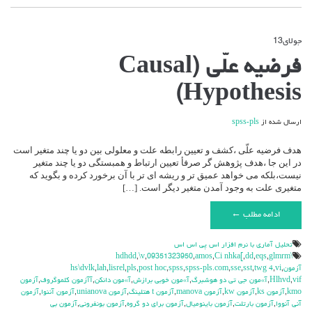
جولای
13
دیدگاه‌ها
بسته هستند
برای
فرضیه علّی (Causal
فرضیه
علّی
Hypothesis)
(Causal
Hypothesis)
ارسال شده از
spss-pls
هدف فرضیه علّی ،کشف و تعیین رابطه علت و معلولی بین دو یا چند متغیر است
در این جا ،هدف پژوهش گر صرفأ تعیین ارتباط و همبستگی دو یا چند متغیر
نیست،بلکه می خواهد عمیق تر و ریشه ای تر با آن برخورد کرده و بگوید که
متغیری علت به وجود آمدن متغیر دیگر است. […]
ادامه مطلب ←
تحليل آماري با نرم افزار اس پي اس اس
,
\v
,
09351323950
,
amos
,
Ci nhka[
,
dd
,
eqs
,
glmrm
\hdhdd
آزمون
,
vi
,
twg 4
,
sst
,
sse
,
spss-pls.com
,
spss
,
post hoc
,
pls
,
lisrel
,
lah
,
hs\dvlk
vif
,
Hlhvd
,
آ»مون جي تي دو هوشبرگ
,
آ»مون خوبي برازش
,
آ»مون دانكن
,
آآزمون كلموگروف
,
آزمون
kmo
,
آزمون ks
,
آزمون kw
,
آزمون manova
,
آزمون t هتلينگ
,
آزمون unianova
,
آزمون آننوا
,
آزمون
آني آنووا
,
آزمون بارتلت
,
آزمون باينوميال
,
آزمون براي دو گروه
,
آزمون بونفروني
,
آزمون بي