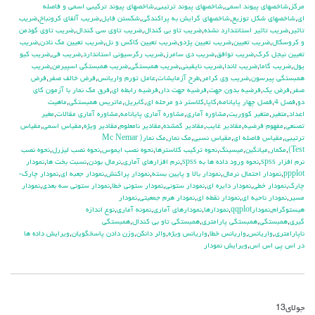
مركز
,
شاخصهاي پيوند اسمي
,
شاخصهاي پيوند ترتيبي
,
شاخصهاي پيوند تركيبي اسمي و فاصله
اي
,
شاخصهاي شكل توزيع
,
شاخصهاي گرايش به پراكندگي
,
شكستن فايل
,
ضريب آلفاي کرونباخ
,
ضريب
تاثير
,
ضريب تاثير استانتدارد نشده
,
ضريب تاو بي كندال
,
ضريب تاوي سي كندال
,
ضريب تاوي گودمن
و كروسكال
,
ضريب تعيين
,
ضريب تعيين پژدو
,
ضريب تعيين كاكس و نل
,
ضريب تعيين مك نادن
,
ضريب
تعيين نيجل كرك
,
ضريب توافق
,
ضريب دي سامرز
,
ضريب رگرسيوني استاندارد
,
ضريب في
,
ضريب كيو
يول
,
ضريب گاما
,
ضريب لاندا
,
ضريب نايقيني
,
ضريب همبستگي
,
ضريب همبستگي اسپيرمن
,
ضريب
همبستگي پيرسون
,
ضريب وي كرامر
,
طرح آزمايشات
,
عامل تورم واريانس
,
فرض خالف صفر
,
فرض
صفر
,
فرض يك
,
فرضيه بدون جهت
,
فرضيه جهت دار
,
فرضيه رابطه اي
,
فرق مك نمار با آزمون كاي
دو
,
فصل 4
,
فصل چهار پايانامه
,
كاپا
,
كلاستر دو مرحله اي
,
گابريل
,
ماتريس همبستگي
,
ماهيت
اعداد
,
متغير
,
متغير كووريت
,
مشاوره آماري
,
مشاوره آماري پايانامه
,
مشاوره آماري مقالات
,
مغير
تصنعي
,
مفهوم فرضيه
,
مقادير غايب
,
مقادير گمشده
,
مقادير نامعلوم
,
مقادير ويژه
,
مقياس اسمي
,
مقياس
ترتيبي
,
مقياس فاصله اي
,
مقياس نسبي
,
مك نمار
,
مك نمار( Mc Nemar
Test)
,
مكمار
,
ميانگين
,
ميسينگ
,
نحوه تركيب كلاسترها
,
نحوه نصب ايموس
,
نحوه نصب ليزرل
,
نحوه نصب
نرم افزار spss
,
نحوه ورود داده ها به spss
,
نرم افزارهاي آماري
,
نرمال بودن
,
نسبت بخت ها
,
نمودار
ppplot
,
نمودار احتمال نرمال
,
نمودار بالا و پايين بسته
,
نمودار پراكنش
,
نمودار جعبه اي
,
نمودار چارك-
چارك
,
نمودار خطي
,
نمودار دايره اي
,
نمودار ستوني
,
نمودار ستوني خطا
,
نمودار ستوني سه بعدي
,
نمودار
مسير
,
نمودار ناحيه اي
,
نمودار نقطه اي
,
نمودار هرم جمعيتي
,
نمودار
هيستوگرام
,
نمودارqqplot
,
نمودارها
,
نمودارهاي آماري
,
نمونه آماري
,
نوع اندازه
گيري
,
همبستگي
,
همبستگي پارامتري
,
همبستگي تاو بي کندال
,
همبستگي
ناپارامتري
,
واريانس
,
واريانس خطا
,
واريانس ويژه
,
والر دانكن
,
وزن دادن پاسخگويان
,
ويرايش داده ها
در اس پي اس اس
,
ويرايش نمودار
جولای
13
دیدگاه‌ها
بسته هستند