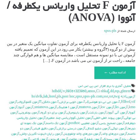
برای
آزمون F تحلیل واریانس یکطرفه /
آزمون
F
آنووا (ANOVA)
تحلیل
واریانس
یکطرفه
ارسال شده از
spss-pls
/
آنووا
(ANOVA)
آزمون F یا تحلیل واریانس یکطرفه برای آزمون تفاوت میانگین یک متغیر در بین
بیش از دو گروه (۳گروه و بیشتر) بکار می رود.در این آزمون که تعمیم یافته
آزموئن تی با دو نمونه مستقل است ، مقایسه میانگین ها و هم قوارگی چند
جامعه ، راحت تر از آزمون تی می باشد.در آزمون F، […]
ادامه مطلب ←
تحليل آماري با نرم افزار اس پي اس اس
,
\v
,
09351323950
,
amos
,
Ci nhka[
,
dd
,
eqs
,
glmrm
\hdhdd
آزمون
,
vi
,
twg 4
,
sst
,
sse
,
spss-pls.com
,
spss
,
post hoc
,
pls
,
lisrel
,
lah
,
hs\dvlk
vif
,
Hlhvd
,
آ»مون جي تي دو هوشبرگ
,
آ»مون خوبي برازش
,
آ»مون دانكن
,
آآزمون كلموگروف
,
آزمون
kmo
,
آزمون ks
,
آزمون kw
,
آزمون manova
,
آزمون t هتلينگ
,
آزمون unianova
,
آزمون آننوا
,
آزمون
آنووا
,
آزمون آني آنووا
,
آزمون بارتلت
,
آزمون باينوميال
,
آزمون براي دو گروه
,
آزمون بونفروني
,
آزمون
بي توكي
,
آزمون پيوند خطي-خطي
,
آزمون تحليل كوواريانس چند متغيره
,
آزمون تحليل واريانس
دوطرفه
,
آزمون تصحيح يتس
,
آزمون تعقيبي posthoc
,
آزمون تك دامنه
,
آزمون تك نمونه اي
دورها
,
آزمون توكي
,
آزمون دبليو كندال
,
آزمون درستي برازش
,
آزمون دقيق فيشر
,
آزمون دو
دامنه
,
آزمون دورهاي والد
,
آزمون دورهاي والد-ولفوويتز
,
آزمون رايان-اينوت-گابريل-ولش
,
آزمون
سنگ ريزه
,
آزمون سيداك
,
آزمون شفه
,
آزمون علامت
,
آزمون فريدمن
,
آزمون كا اس
,
آزمون