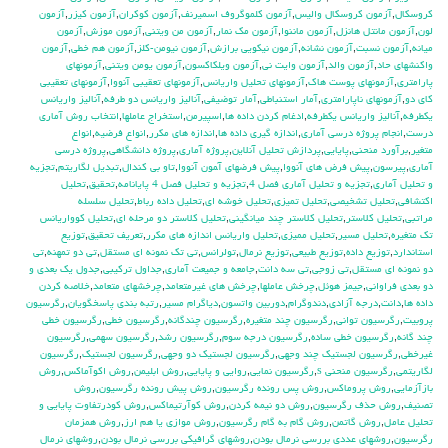
كروسكال
,
آزمون كروسكال واليس
,
آزمون كلموگروف اسميرنف
,
آزمون كوكران
,
آزمون كيزر
,
آزمون
لون
,
آزمون مانتل هانزل
,
آزمون ماننوا
,
آزمون مك نمار
,
آزمون من ويتني
,
آزمون موزش
,
آزمون
ميانه
,
آزمون نسبت
,
آزمون نشانه
,
آزمون نيكويي برازش
,
آزمون نيومن-كلز
,
آزمون هم خطي
,
آزمون
واكنشهاي حاد
,
آزمون والد
,
آزمون وايت ني
,
آزمون ويلكاكسون
,
آزمون يومن ويتني
,
آزمونهاي
پارامتري
,
آزمونهاي پوست هاك
,
آزمونهاي تحليل واريانس
,
آزمونهاي تعقيبي آنووا
,
آزمونهاي تعقيبي
كاي دو
,
آزمونهاي ناپارامتري
,
آمار استنباطي
,
آمار توضيفي
,
آناليز واريانس دو طرفه
,
آناليز واريانس
يكطرفه
,
آناليز واريانس يکطرفه
,
ادغام كردن داده ها
,
اسپيرمن
,
استخراج عاملها
,
انتخاب روش آماري
درست
,
انجام پروژه درسي آماري
,
اندازه گيري داده ها
,
اندازه هاي مكرر
,
انواع فرضيه
,
انواع
متغير
,
برآورد منحني
,
پايايي
,
پردازش تحليل آنلاين
,
پروژه آماري
,
پروژه دانشگاهي
,
پروژه درسي
آماري
,
پيرسون
,
پيش فرض هاي آنووا
,
پيش فرضهاي آ‍مون آنووا
,
تاو بي کندال
,
تبديل لگاريتم
,
تجزيه
و تحليل آماري
,
تجزيه و تحليل آماري فصل 4
,
تجزيه و تحليل فصل 4 پايانامه
,
تحقيق
,
تحليل
اكتشافي
,
تحليل تشخيصي
,
تحليل تميزي
,
تحليل خوشه اي
,
تحليل داده رباط
,
تحليل سلسله
مراتبي
,
تحليل كلاستر
,
تحليل كلاستر چند ميانگيني
,
تحليل كلاستر دو مرحله اي
,
تحليل كوواريانس
تك متغيره
,
تحليل مسير
,
تحليل مميزي
,
تحليل واريانس اندازه هاي مكرر
,
تعريف تحقيق
,
توزيع
استاندارد
,
توزيع داده
,
توزيع طبيعي
,
توزيع نرمال
,
تولرانس
,
تي تک نمونه اي مستقل
,
تي دو تمهنه
,
تي
دو نمونه اي مستقل
,
تي زوجي
,
تي سه دانت
,
جامعه و جميعت آماري
,
جداول تركيبي
,
جدول يك بعدي و
دو بعدي فراواني
,
جيمز هوئل
,
چرخش عاملها
,
چرخش هاي غيرمتعامد
,
چرخشهاي متعامد
,
خلاصه كردن
داده ها
,
دانت
,
درجه آزادي
,
دندوگرام
,
دوربين واتسون
,
دياگرام مسير
,
رتبه بندي پاسخگويان
,
رگرسيون
پروبيت
,
رگرسيون تواني
,
رگرسيون چند متغيره
,
رگرسيون چندگانه
,
رگرسيون خطي
,
رگرسيون خطي
چند گانه
,
رگرسيون خطي ساده
,
رگرسيون درجه سوم
,
رگرسيون رشد
,
رگرسيون سهمي
,
رگرسيون
غيرخطي
,
رگرسيون لجستيك چند وجهي
,
رگرسيون لجستيك دو وجهي
,
رگرسيون لجستيک
,
رگرسيون
لگاريتمي
,
رگرسيون منحني s
,
رگرسيون نمايي
,
روايي و پايايي
,
روش ابليمن
,
روش اكوآماكس
,
روش
بازآزمايي
,
روش پروماكس
,
روش پس رونده رگرسيون
,
روش پيش رونده رگرسيون
,
روش
تصنيف
,
روش حذف رگرسيون
,
روش دو نيمه كردن
,
روش كوآرتيماكس
,
روش كودرتفاوت پايايي و
تحليل عامل
,
روش گاتمن
,
روش گام به گام رگرسيون
,
روش موازي يا هم ارز
,
روش همزمان
رگرسيون
,
روشهاي عددي بررسي نرمال بودن
,
روشهاي گرافيكي بررسي نرمال بودن
,
روشهاي نرمال