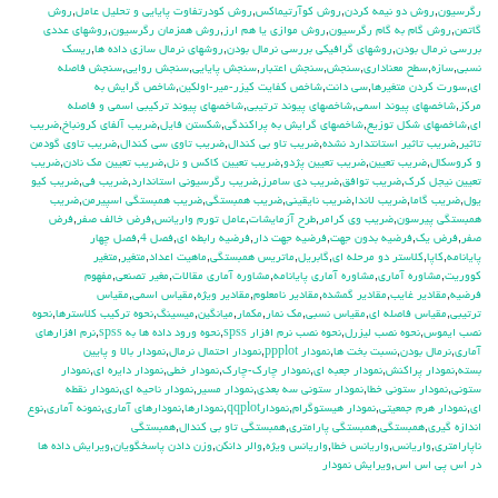
رگرسيون
,
روش دو نيمه كردن
,
روش كوآرتيماكس
,
روش كودرتفاوت پايايي و تحليل عامل
,
روش
گاتمن
,
روش گام به گام رگرسيون
,
روش موازي يا هم ارز
,
روش همزمان رگرسيون
,
روشهاي عددي
بررسي نرمال بودن
,
روشهاي گرافيكي بررسي نرمال بودن
,
روشهاي نرمال سازي داده ها
,
ريسك
نسبي
,
سازه
,
سطح معناداري
,
سنجش
,
سنجش اعتبار
,
سنجش پايايي
,
سنجش روايي
,
سنجش فاصله
اي
,
سورت كردن متغيرها
,
سي دانت
,
شاخص كفايت كيزر-مير-اولكين
,
شاخص گرايش به
مركز
,
شاخصهاي پيوند اسمي
,
شاخصهاي پيوند ترتيبي
,
شاخصهاي پيوند تركيبي اسمي و فاصله
اي
,
شاخصهاي شكل توزيع
,
شاخصهاي گرايش به پراكندگي
,
شكستن فايل
,
ضريب آلفاي کرونباخ
,
ضريب
تاثير
,
ضريب تاثير استانتدارد نشده
,
ضريب تاو بي كندال
,
ضريب تاوي سي كندال
,
ضريب تاوي گودمن
و كروسكال
,
ضريب تعيين
,
ضريب تعيين پژدو
,
ضريب تعيين كاكس و نل
,
ضريب تعيين مك نادن
,
ضريب
تعيين نيجل كرك
,
ضريب توافق
,
ضريب دي سامرز
,
ضريب رگرسيوني استاندارد
,
ضريب في
,
ضريب كيو
يول
,
ضريب گاما
,
ضريب لاندا
,
ضريب نايقيني
,
ضريب همبستگي
,
ضريب همبستگي اسپيرمن
,
ضريب
همبستگي پيرسون
,
ضريب وي كرامر
,
طرح آزمايشات
,
عامل تورم واريانس
,
فرض خالف صفر
,
فرض
صفر
,
فرض يك
,
فرضيه بدون جهت
,
فرضيه جهت دار
,
فرضيه رابطه اي
,
فصل 4
,
فصل چهار
پايانامه
,
كاپا
,
كلاستر دو مرحله اي
,
گابريل
,
ماتريس همبستگي
,
ماهيت اعداد
,
متغير
,
متغير
كووريت
,
مشاوره آماري
,
مشاوره آماري پايانامه
,
مشاوره آماري مقالات
,
مغير تصنعي
,
مفهوم
فرضيه
,
مقادير غايب
,
مقادير گمشده
,
مقادير نامعلوم
,
مقادير ويژه
,
مقياس اسمي
,
مقياس
ترتيبي
,
مقياس فاصله اي
,
مقياس نسبي
,
مك نمار
,
مكمار
,
ميانگين
,
ميسينگ
,
نحوه تركيب كلاسترها
,
نحوه
نصب ايموس
,
نحوه نصب ليزرل
,
نحوه نصب نرم افزار spss
,
نحوه ورود داده ها به spss
,
نرم افزارهاي
آماري
,
نرمال بودن
,
نسبت بخت ها
,
نمودار ppplot
,
نمودار احتمال نرمال
,
نمودار بالا و پايين
بسته
,
نمودار پراكنش
,
نمودار جعبه اي
,
نمودار چارك-چارك
,
نمودار خطي
,
نمودار دايره اي
,
نمودار
ستوني
,
نمودار ستوني خطا
,
نمودار ستوني سه بعدي
,
نمودار مسير
,
نمودار ناحيه اي
,
نمودار نقطه
اي
,
نمودار هرم جمعيتي
,
نمودار هيستوگرام
,
نمودارqqplot
,
نمودارها
,
نمودارهاي آماري
,
نمونه آماري
,
نوع
اندازه گيري
,
همبستگي
,
همبستگي پارامتري
,
همبستگي تاو بي کندال
,
همبستگي
ناپارامتري
,
واريانس
,
واريانس خطا
,
واريانس ويژه
,
والر دانكن
,
وزن دادن پاسخگويان
,
ويرايش داده ها
در اس پي اس اس
,
ويرايش نمودار