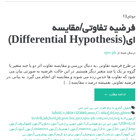
جولای
13
دیدگاه‌ها
بسته هستند
برای
فرضیه تفاوتی/مقایسه
فرضیه
تفاوتی/
ای(Differential Hypothesis)
مقایسه
ای(Differential
Hypothesis)
ارسال شده از
spss-pls
در طرح فرضیه تفاوتی ،به دنبال بررسی و مقایسه تفاوت اثر دو یا جند متغیر یا
گروه بر یک یا چند متغیر دیگر هستیم. در این حالت ،فرضیه به صورتی بیان می
شود که تفاوت ها حدس زده می شوند و مقایسه ای انجام می گیرد. به بیانی ،در
فرضیه تفاوتی ،همیشه درصد د مقایسه […]
ادامه مطلب ←
تحليل آماري با نرم افزار اس پي اس اس
,
\v
,
09351323950
,
amos
,
Ci nhka[
,
dd
,
eqs
,
glmrm
\hdhdd
آزمون
,
vi
,
twg 4
,
sst
,
sse
,
spss-pls.com
,
spss
,
post hoc
,
pls
,
lisrel
,
lah
,
hs\dvlk
vif
,
Hlhvd
,
آ»مون جي تي دو هوشبرگ
,
آ»مون خوبي برازش
,
آ»مون دانكن
,
آآزمون كلموگروف
,
آزمون
kmo
,
آزمون ks
,
آزمون kw
,
آزمون manova
,
آزمون t هتلينگ
,
آزمون unianova
,
آزمون آننوا
,
آزمون
آني آنووا
,
آزمون بارتلت
,
آزمون باينوميال
,
آزمون براي دو گروه
,
آزمون بونفروني
,
آزمون بي