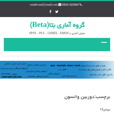
smailevazi@ymail.com
09351323950
گروه آماري بتا(Beta)
تحليل آماري با SPSS – PLS – LISREL- AMOS
برچسب:دوربين واتسون
جولای
13
دیدگاه‌ها
بسته هستند