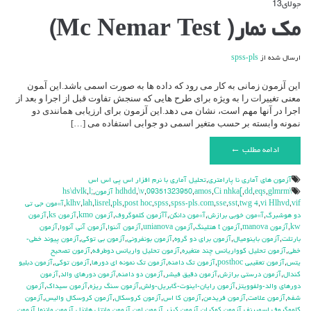
جولای
13
دیدگاه‌ها
بسته هستند
برای
مک نمار( Mc Nemar Test)
مک
نمار(
Mc
ارسال شده از
spss-pls
Nemar
Test)
این آ‍زمون زمانی به کار می رود که داده ها به صورت اسمی باشد.این آ‍مون
معنی تغییرات را به ویژه برای طرح هایی که سنجش تفاوت قبل از اجرا و بعد از
اجرا در آنها مهم است، نشان می دهد.این آ‍زمون برای ارزیابی همانندی دو
نمونه وابسته بر حسب متغیر اسمی دو جوابی استفاده می […]
ادامه مطلب ←
آزمون هاي آماري نا پارامتري
,
تحليل آماري با نرم افزار اس پي اس اس
\hdhdd
glmrm آزمون
,
eqs
,
dd
,
Ci nhka[
,
amos
,
09351323950
,
\v
,
,
l;
,
hs\dvlk
vif
,
vi Hlhvd
,
twg 4
,
sst
,
sse
,
spss-pls.com
,
spss
,
post hoc
,
pls
,
lisrel
,
lah
,
klhv
,
آ»مون جي تي
دو هوشبرگ
,
آ»مون خوبي برازش
,
آ»مون دانكن
,
آآزمون كلموگروف
,
آزمون kmo
,
آزمون ks
,
آزمون
kw
,
آزمون manova
,
آزمون t هتلينگ
,
آزمون unianova
,
آزمون آننوا
,
آزمون آني آنووا
,
آزمون
بارتلت
,
آزمون باينوميال
,
آزمون براي دو گروه
,
آزمون بونفروني
,
آزمون بي توكي
,
آزمون پيوند خطي-
خطي
,
آزمون تحليل كوواريانس چند متغيره
,
آزمون تحليل واريانس دوطرفه
,
آزمون تصحيح
يتس
,
آزمون تعقيبي posthoc
,
آزمون تك دامنه
,
آزمون تك نمونه اي دورها
,
آزمون توكي
,
آزمون دبليو
كندال
,
آزمون درستي برازش
,
آزمون دقيق فيشر
,
آزمون دو دامنه
,
آزمون دورهاي والد
,
آزمون
دورهاي والد-ولفوويتز
,
آزمون رايان-اينوت-گابريل-ولش
,
آزمون سنگ ريزه
,
آزمون سيداك
,
آزمون
شفه
,
آزمون علامت
,
آزمون فريدمن
,
آزمون كا اس
,
آزمون كروسكال
,
آزمون كروسكال واليس
,
آزمون
كلموگروف اسميرنف
,
آزمون كوكران
,
آزمون كيزر
,
آزمون لون
,
آزمون مانتل هانزل
,
آزمون ماننوا
,
آزمون