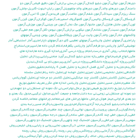
دورها
,
آزمون توكي
,
آزمون دبليو كندال
,
آزمون درستي برازش
,
آزمون دقيق فيشر
,
آزمون دو
دامنه
,
آزمون دورهاي والد
,
آزمون دورهاي والد-ولفوويتز
,
آزمون رايان-اينوت-گابريل-ولش
,
آزمون
سنگ ريزه
,
آزمون سيداك
,
آزمون شفه
,
آزمون علامت
,
آزمون فريدمن
,
آزمون كا اس
,
آزمون
كروسكال
,
آزمون كروسكال واليس
,
آزمون كلموگروف اسميرنف
,
آزمون كوكران
,
آزمون كيزر
,
آزمون
لون
,
آزمون مانتل هانزل
,
آزمون ماننوا
,
آزمون مك نمار
,
آزمون من ويتني
,
آزمون موزش
,
آزمون
ميانه
,
آزمون نسبت
,
آزمون نشانه
,
آزمون نيكويي برازش
,
آزمون نيومن-كلز
,
آزمون هم خطي
,
آزمون
واكنشهاي حاد
,
آزمون والد
,
آزمون وايت ني
,
آزمون ويلكاكسون
,
آزمون يومن ويتني
,
آزمونهاي
پارامتري
,
آزمونهاي تحليل واريانس
,
آزمونهاي تعقيبي كاي دو
,
آزمونهاي ناپارامتري
,
آمار استنباطي
,
آمار
توضيفي
,
آناليز واريانس دو طرفه
,
آناليز واريانس يکطرفه
,
ادغام كردن داده ها
,
اسپيرمن
,
استخراج
عاملها
,
انتخاب روش آماري درست
,
انجام پروژه درسي آماري
,
اندازه گيري داده ها
,
اندازه هاي
مكرر
,
انواع فرضيه
,
انواع متغير
,
بازه عددي دبليو كندال
,
برآورد منحني
,
پايايي
,
پردازش تحليل
آنلاين
,
پروژه آماري
,
پروژه دانشگاهي
,
پروژه درسي آماري
,
پيرسون
,
تاو بي کندال
,
تبديل
لگاريتم
,
تجزيه و تحليل آماري فصل 4
,
تجزيه و تحليل فصل 4 پايانامه
,
تحقيق
,
تحليل
اكتشافي
,
تحليل تشخيصي
,
تحليل تميزي
,
تحليل خوشه اي
,
تحليل داده رباط
,
تحليل سلسله
مراتبي
,
تحليل كلاستر
,
تحليل كلاستر چند ميانگيني
,
تحليل كلاستر دو مرحله اي
,
تحليل كوواريانس
تك متغيره
,
تحليل مسير
,
تحليل مميزي
,
تحليل واريانس اندازه هاي مكرر
,
تعريف تحقيق
,
توزيع
استاندارد
,
توزيع داده
,
توزيع طبيعي
,
توزيع نرمال
,
تولرانس
,
تي تک نمونه اي مستقل
,
تي دو تمهنه
,
تي
دو نمونه اي مستقل
,
تي زوجي
,
تي سه دانت
,
جامعه و جميعت آماري
,
جداول تركيبي
,
جدول يك بعدي و
دو بعدي فراواني
,
جيمز هوئل
,
چرخش عاملها
,
چرخش هاي غيرمتعامد
,
چرخشهاي متعامد
,
خلاصه كردن
داده ها
,
دانت
,
دبليو كندال
,
درجه آزادي
,
دندوگرام
,
دوربين واتسون
,
دياگرام مسير
,
رتبه بندي
پاسخگويان
,
رگرسيون پروبيت
,
رگرسيون تواني
,
رگرسيون چند متغيره
,
رگرسيون چندگانه
,
رگرسيون
خطي
,
رگرسيون خطي چند گانه
,
رگرسيون خطي ساده
,
رگرسيون درجه سوم
,
رگرسيون رشد
,
رگرسيون
سهمي
,
رگرسيون غيرخطي
,
رگرسيون لجستيك چند وجهي
,
رگرسيون لجستيك دو وجهي
,
رگرسيون
لجستيک
,
رگرسيون لگاريتمي
,
رگرسيون منحني s
,
رگرسيون نمايي
,
روايي و پايايي
,
روش ابليمن
,
روش
اكوآماكس
,
روش بازآزمايي
,
روش پروماكس
,
روش پس رونده رگرسيون
,
روش پيش رونده
رگرسيون
,
روش تصنيف
,
روش حذف رگرسيون
,
روش دو نيمه كردن
,
روش كوآرتيماكس
,
روش