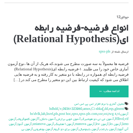
جولای
12
دیدگاه‌ها
بسته هستند
برای
انواع فرضیه-فرضیه رابطه
انواع
فرضیه-
ای(Relational Hypothesis)
فرضیه
رابطه
ای(Relational
ارسال شده از
spss-pls
Hypothesis)
فرضیه ها معمولاً به سه صورت مطرح می شوند،که هریک از آن ها ،نوع آزمون
آماری خاص خود را می طلبند. ۱-فرضیه رابطه ای(Relational Hypothesis)
فرضیه رابطه ای همواره در رابطه با دو متغیر به کار رفته و به فرضیه هایی
اطلاق می شود که کیفیت ارتباط بین این دو متغیر را مطرح می کند.در […]
ادامه مطلب ←
تحليل آماري با نرم افزار اس پي اس اس
,
\v
,
09351323950
,
amos
,
Ci nhka[
,
dd
,
eqs
,
glmrm
\hdhdd
آزمون
,
vi
,
twg 4
,
sst
,
sse
,
spss-pls.com
,
spss
,
post hoc
,
pls
,
lisrel
,
lah
,
hs\dvlk
vif
,
Hlhvd
,
آ»مون جي تي دو هوشبرگ
,
آ»مون خوبي برازش
,
آ»مون دانكن
,
آآزمون كلموگروف
,
آزمون
kmo
,
آزمون ks
,
آزمون kw
,
آزمون manova
,
آزمون t هتلينگ
,
آزمون unianova
,
آزمون آننوا
,
آزمون
آني آنووا
,
آزمون بارتلت
,
آزمون باينوميال
,
آزمون براي دو گروه
,
آزمون بونفروني
,
آزمون بي