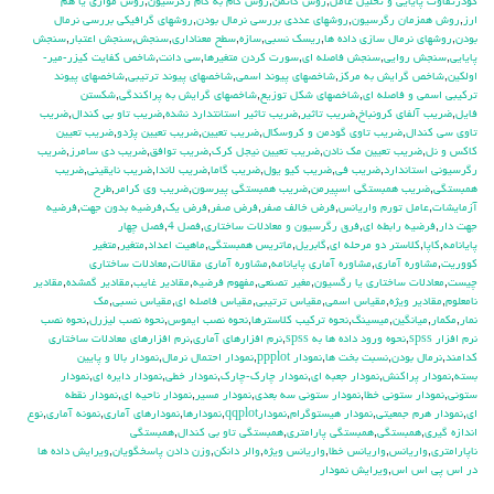
كودرتفاوت پايايي و تحليل عامل
,
روش گاتمن
,
روش گام به گام رگرسيون
,
روش موازي يا هم
ارز
,
روش همزمان رگرسيون
,
روشهاي عددي بررسي نرمال بودن
,
روشهاي گرافيكي بررسي نرمال
بودن
,
روشهاي نرمال سازي داده ها
,
ريسك نسبي
,
سازه
,
سطح معناداري
,
سنجش
,
سنجش اعتبار
,
سنجش
پايايي
,
سنجش روايي
,
سنجش فاصله اي
,
سورت كردن متغيرها
,
سي دانت
,
شاخص كفايت كيزر-مير-
اولكين
,
شاخص گرايش به مركز
,
شاخصهاي پيوند اسمي
,
شاخصهاي پيوند ترتيبي
,
شاخصهاي پيوند
تركيبي اسمي و فاصله اي
,
شاخصهاي شكل توزيع
,
شاخصهاي گرايش به پراكندگي
,
شكستن
فايل
,
ضريب آلفاي کرونباخ
,
ضريب تاثير
,
ضريب تاثير استانتدارد نشده
,
ضريب تاو بي كندال
,
ضريب
تاوي سي كندال
,
ضريب تاوي گودمن و كروسكال
,
ضريب تعيين
,
ضريب تعيين پژدو
,
ضريب تعيين
كاكس و نل
,
ضريب تعيين مك نادن
,
ضريب تعيين نيجل كرك
,
ضريب توافق
,
ضريب دي سامرز
,
ضريب
رگرسيوني استاندارد
,
ضريب في
,
ضريب كيو يول
,
ضريب گاما
,
ضريب لاندا
,
ضريب نايقيني
,
ضريب
همبستگي
,
ضريب همبستگي اسپيرمن
,
ضريب همبستگي پيرسون
,
ضريب وي كرامر
,
طرح
آزمايشات
,
عامل تورم واريانس
,
فرض خالف صفر
,
فرض صفر
,
فرض يك
,
فرضيه بدون جهت
,
فرضيه
جهت دار
,
فرضيه رابطه اي
,
فرق رگرسیون و معادلات ساختاری
,
فصل 4
,
فصل چهار
پايانامه
,
كاپا
,
كلاستر دو مرحله اي
,
گابريل
,
ماتريس همبستگي
,
ماهيت اعداد
,
متغير
,
متغير
كووريت
,
مشاوره آماري
,
مشاوره آماري پايانامه
,
مشاوره آماري مقالات
,
معادلات ساختاری
چیست
,
معادلات ساختاری یا رگسیون
,
مغير تصنعي
,
مفهوم فرضيه
,
مقادير غايب
,
مقادير گمشده
,
مقادير
نامعلوم
,
مقادير ويژه
,
مقياس اسمي
,
مقياس ترتيبي
,
مقياس فاصله اي
,
مقياس نسبي
,
مك
نمار
,
مكمار
,
ميانگين
,
ميسينگ
,
نحوه تركيب كلاسترها
,
نحوه نصب ايموس
,
نحوه نصب ليزرل
,
نحوه نصب
نرم افزار spss
,
نحوه ورود داده ها به spss
,
نرم افزارهاي آماري
,
نرم افزارهای معادلات ساختاری
کدامند
,
نرمال بودن
,
نسبت بخت ها
,
نمودار ppplot
,
نمودار احتمال نرمال
,
نمودار بالا و پايين
بسته
,
نمودار پراكنش
,
نمودار جعبه اي
,
نمودار چارك-چارك
,
نمودار خطي
,
نمودار دايره اي
,
نمودار
ستوني
,
نمودار ستوني خطا
,
نمودار ستوني سه بعدي
,
نمودار مسير
,
نمودار ناحيه اي
,
نمودار نقطه
اي
,
نمودار هرم جمعيتي
,
نمودار هيستوگرام
,
نمودارqqplot
,
نمودارها
,
نمودارهاي آماري
,
نمونه آماري
,
نوع
اندازه گيري
,
همبستگي
,
همبستگي پارامتري
,
همبستگي تاو بي کندال
,
همبستگي
ناپارامتري
,
واريانس
,
واريانس خطا
,
واريانس ويژه
,
والر دانكن
,
وزن دادن پاسخگويان
,
ويرايش داده ها
در اس پي اس اس
,
ويرايش نمودار