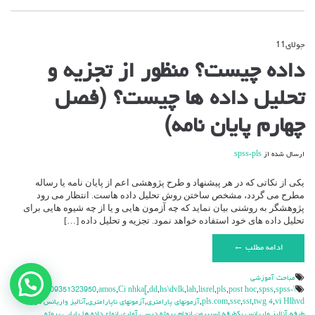
جولای
11
دیدگاه‌ها
بسته هستند
برای
داده چیست؟ منظور از تجزیه و
داده
چیست؟
تحلیل داده ها چیست؟ (فصل
منظور
از
تجزیه
چهارم پایان نامه)
و
تحلیل
داده
ارسال شده از
spss-pls
ها
چیست؟
یکی از نکاتی که در هر پیشنهاد و طرح پژوهشی اعم از پایان نامه یا رساله
(فصل
مطرح می گردد، مشخص ساختن روش تحلیل داده هاست. انتظار می رود
چهارم
پژوهشگر به روشنی بیان نماید که چه آزمون هایی و یا از چه شیوه هایی برای
پایان
تحلیل داده های خود استفاده خواهد نمود. تجزیه و تحلیل داده […]
نامه)
ادامه مطلب ←
مباحث آموزشي
نیاز به کمک دارید ؟
,
\v
,
09351323950
,
amos
,
Ci nhka[
,
dd
,
hs\dvlk
,
lah
,
lisrel
,
pls
,
post hoc
,
spss
,
spss-
\hdhdd
vi Hlhvd
,
twg 4
,
sst
,
sse
,
pls.com
,
آزمونهاي پارامتري
,
آزمونهاي ناپارامتري
,
آناليز واريانس دو
طرفه
,
آناليز واريانس يکطرفه
,
اسپيرمن
,
انجام پروژه درسي آماري
,
انواع داده ها
,
پايايي
,
پروژه