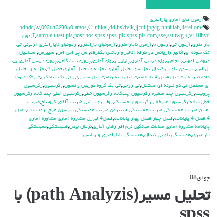
آزمون هاي آماري پارامتري
,
\v
,
09351323950
,
amos
,
Ci nhka[
,
dd
,
hs\dvlk
,
j[cdi
,
jpgdg nhni
,
lah
,
lisrel
,
one
\hdhdd
vi Hlhvd
,
twg 4
,
sst
,
sse
,
spss-pls.com
,
spss-pls
,
spss
,
post hoc
,
pls
,
sample t test
,
آزمون
پارامتری
,
آزمون تی
,
آزمون نا
,
آزمون ناپارامتری
,
آزمونهای پارامتری
,
آزمونهای ناپارامتری
,
آزمونی تی
تک نمونه ای
,
آنالیز واریانس دو طرفه
,
آنالیز واریانس یکطرفه
,
اس پی اس اس
,
اسپیرمن
,
اسماعیل
عیوضی
,
اموس
,
انجام پروژه درسی آماری
,
پایایی
,
پروژه آماری
,
پروژه دانشگاهی
,
پروژه درسی آماری
,
پی
ال اس
,
پیرسون
,
تاو بی کندال
,
تجزیه و تحلیل آماری
,
تجزیه و تحلیل آماری فصل 4
,
تجزیه و تحلیل
داده
,
تجزیه و تحلیل فصل 4 پایانامه
,
تحلیل داده رباط
,
تحلیل مسیر
,
تی
,
تی تک میانگین
,
تی تک نمونه
ای مستقل
,
تی دو نمونه ای مستقل
,
تی زوجی
,
تی یک گروه
,
دوربین واتسون
,
رگرسیون
,
رگرسیون
پروبیت
,
رگرسیون چند متغیره
,
رگرسیون چندگانه
,
رگرسیون خطی
,
رگرسیون خطی چند گانه
,
رگرسیون
خطی ساده
,
رگرسیون غیرخطی
,
رگرسیون لجستیک
,
روایی و پایایی
,
ضریب آلفای کرونباخ
,
ضریب
تعیین
,
ضریب همبستگی
,
ضریب همبستگی اسپیرمن
,
ضریب همبستگی پیرسون
,
طرح آزمایشات
,
فصل
4
,
فصل 4 پایانامه
,
فصل چهار
,
فصل چهار پایانامه
,
فصل4
,
لیزرل
,
مشاوره آماری
,
مشاوره آماری
پایانامه
,
مشاوره آماری مقالات
,
میانگین
,
نرم افزارهای آماری
,
نرمال بودن
,
همبستگی
,
همبستگی
پارامتری
,
همبستگی تاو بی کندال
,
همبستگی ناپارامتری
,
واریانس
جولای
08
دیدگاه‌ها
بسته هستند
برای
تحلیل مسیر(path Analyzis) با
تحلیل
مسیر(path
spss
Analyzis)