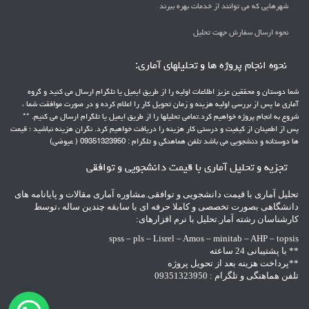
شهرهایی که می توانند از خدمات بهره ببرند
نحوه ارسال سفارش جهت تحلیل
نحوه انجام پروژه ها و تحلیلهای آماری:
شما دوستان و محققین عزیز اطلاعات اولیه را از طریق ایمیل یا تلگرام ارسال می کنید و گروه
آماری ما پس از بررسی اولیه هزینه و زمان تحویل کار را اعلام کرده و در صورت موافقت شما ،
شروع به انجام پروژه خواهیم کرد.تمامی تحلیلها را از طریق ایمیل یا تلگرام ارسال می کنیم. **
پس از اطمینان از کیفیت و درستی کار هزینه را دریافت خواهیم کرد. نگران هزینه نباشید ؛ قیمت
ها دوستانه و دنشجویی می باشد تلفن هماهنگی و تلگرام : 09351323950 ( عیوضی)
تجزیه و تحلیل آماری با قیمت دانشجویی و توافقی
تحلیل آماری با قیمت دانشجویی و توافقی.مشاوره آماری مقالات و پایانامه های
دانشگاهی بصورت تخصصی و کاملا حرفه ای با سابقه چندین ساله ،توسط
کارشناسان رشته آمار.تحلیل با نرم افزارهای:
spss – pls – Lisrel – Amos – minitab – AHP – topsis
** با پشتیبانی 24 ساعته
**پرداخت هزینه بعد از تحویل پروژه
تلفن هماهنگی و تلگرام : 09351323950