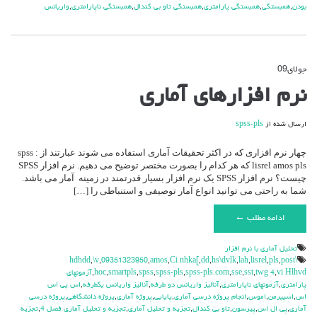
بودن
,
همبستگی
,
همبستگی پارامتری
,
همبستگی تاو بی کندال
,
همبستگی ناپارامتری
,
واریانس
جولای
09
دیدگاه‌ها
بسته هستند
برای
نرم افزارهای آماری
نرم
افزارهای
آماری
ارسال شده از
spss-pls
چهار نرم افزاری که در اکثر تحقیقات آماری استفاده می شوند عبارتند از : spss
lisrel amos pls که هر کدام را بصورت مختصر توضیح می دهیم. نرم افزار SPSS
چیست؟ نرم افزار SPSS یک نرم افزار بسیار قدرتمند در زمینه آمار می باشد.
شما به راحتی می توانید انواع آمار توصیفی و استنباطی را […]
ادامه مطلب ←
تحليل آماري با نرم افزار
,
\v
,
09351323950
,
amos
,
Ci nhka[
,
dd
,
hs\dvlk
,
lah
,
lisrel
,
pls
,
post
\hdhdd
vi Hlhvd
,
twg 4
,
sst
,
sse
,
spss-pls.com
,
spss-pls
,
spss
,
smartpls
,
hoc
,
آزمونهای
پارامتری
,
آزمونهای ناپارامتری
,
آنالیز واریانس دو طرفه
,
آنالیز واریانس یکطرفه
,
اس پی اس
اس
,
اسپیرمن
,
اموس
,
انجام پروژه درسی آماری
,
پایایی
,
پروژه آماری
,
پروژه دانشگاهی
,
پروژه درسی
آماری
,
پی ال اس
,
پیرسون
,
تاو بی کندال
,
تجزیه و تحلیل آماری
,
تجزیه و تحلیل آماری فصل 4
,
تجزیه