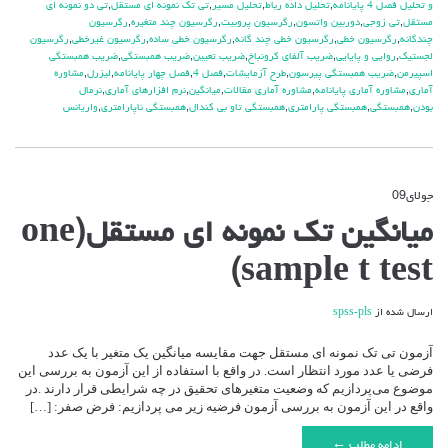
و تحلیل فصل 4 پایانامه
,
تحلیل داده رباط
,
تحلیل مسیر
,
تی تک نمونه ای مستقل
,
تی دو نمونه ای
مستقل
,
تی زوجی
,
دوربین واتسون
,
رگرسیون پروبیت
,
رگرسیون چند متغیره
,
رگرسیون
چندگانه
,
رگرسیون خطی
,
رگرسیون خطی چند گانه
,
رگرسیون خطی ساده
,
رگرسیون غیرخطی
,
رگرسیون
لجستیک
,
روایی و پایایی
,
ضریب آلفای کرونباخ
,
ضریب تعیین
,
ضریب همبستگی
,
ضریب همبستگی
اسپیرمن
,
ضریب همبستگی پیرسون
,
طرح آزمایشات
,
فصل 4
,
فصل چهار پایانامه
,
لیزرل
,
مشاوره
آماری
,
مشاوره آماری پایانامه
,
مشاوره آماری مقالات
,
میانگین
,
نرم افزارهای آماری
,
نرمال
بودن
,
همبستگی
,
همبستگی پارامتری
,
همبستگی تاو بی کندال
,
همبستگی ناپارامتری
,
واریانس
جولای
09
دیدگاه‌ها
بسته هستند
برای
میانگین تک نمونه ای مستقل(one
میانگین
تک
sample t test)
نمونه
ای
مستقل(one
ارسال شده از
spss-pls
sample
t
test)
آزمون تی تک نمونه ای مستقل جهت مقایسه میانگین یک متغیر با یک عدد
فرضی یا عدد مورد انتظار است. در واقع با استفاده از این آزمون به بررسی این
موضوع می‌پردازیم که وضعیت متغیرهای تحقیق در چه شرایطی قرار دارند .در
واقع در این آزمون به بررسی آزمون فرضیه زیر می پردازیم: فرض صفر: […]
ادامه مطلب ←