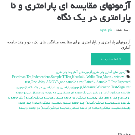
آزمونهای مقایسه ای پارامتری و نا
پارامتری در یک نگاه
ارسال شده از
spss-pls
آزمونهای پارامتری و ناپارامتری برای مقایسه میانگین های یک ، دو و چند جامعه
آماری
ادامه مطلب ←
آزمون هاي آماري پارامتري
,
آزمون هاي آماري نا پارامتري
Friedman Tes
,
Independent-Sample T Test
,
Kruskal - Wallis Test
,
Mann - witney u
test
,
One -Way ANOVA
,
one sample t test
,
Paired - Sample T Test
,
Repeated
Wilcoxon Test-Sign test
,
Measure
,
آزمونهاي پارامتري و نا پارامتري در يك نگاه
,
آزمونهاي
مقايسه ميانگين
,
آنالیز واریانس
,
تی تک نمونه ای مستقل
,
تی دو نمونه ای مستقل
,
تی دو نمونه
زوجی
,
طرح اندازه های مکرر
,
مقایسه میانگین دو جامعه مستقل
,
مقایسه میانگین(میانه ) یک جامعه با
یک عدد ثاب
,
مقایسه میانگین(میانه) چند جامعه مستقل
,
مقایسه میانگین(میانه) چند جامعه
وابسته
,
مقایسه میانگین(میانه) دو جامعه مستقل
,
مقایسه میانگین(میانه) دو جامعه وابسته