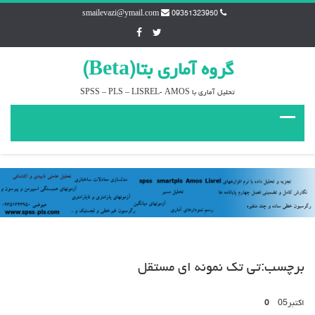
smailevazi@ymail.com
09351323950
گروه آماري بتا(Beta)
تحليل آماري با SPSS – PLS – LISREL- AMOS
برچسب:تی تک نمونه ای مستقل
اکتبر
05
0