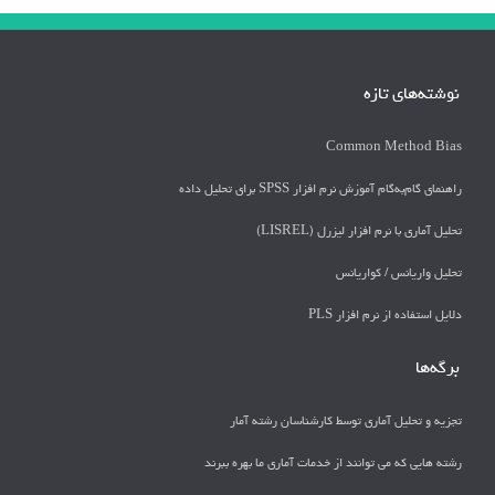
نوشته‌های تازه
Common Method Bias
راهنمای گام‌به‌گام آموزش نرم افزار SPSS برای تحلیل داده
تحلیل آماری با نرم افزار لیزرل (LISREL)
تحليل واريانس / كواريانس
دلايل استفاده از نرم افزار PLS
برگه‌ها
تجزیه و تحلیل آماری توسط کارشناسان رشته آمار
رشته هایی که می توانند از خدمات آماری ما بهره ببرند