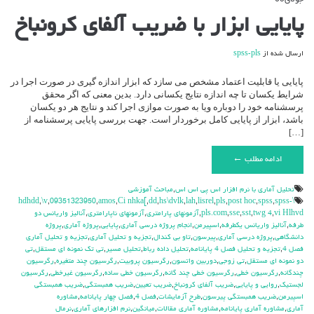
جولای
09
دیدگاه‌ها
بسته هستند
برای
پایایی ابزار با ضریب آلفای کرونباخ
پایایی
ابزار
با
ارسال شده از
spss-pls
ضریب
آلفای
پایایی یا قابلیت اعتماد مشخص می سازد که ابزار اندازه­ گیری در صورت اجرا در
کرونباخ
شرایط یکسان تا چه اندازه نتایج یکسانی دارد. بدین معنی که اگر محقق
پرسشنامه خود را دوباره ویا به صورت موازی اجرا کند و نتایج هر دو یکسان
باشد، ابزار از پایایی کامل برخوردار است. جهت بررسی پایایی پرسشنامه از
[…]
ادامه مطلب ←
تحليل آماري با نرم افزار اس پي اس اس
,
مباحث آموزشي
,
\v
,
09351323950
,
amos
,
Ci nhka[
,
dd
,
hs\dvlk
,
lah
,
lisrel
,
pls
,
post hoc
,
spss
,
spss-
\hdhdd
vi Hlhvd
,
twg 4
,
sst
,
sse
,
pls.com
,
آزمونهای پارامتری
,
آزمونهای ناپارامتری
,
آنالیز واریانس دو
طرفه
,
آنالیز واریانس یکطرفه
,
اسپیرمن
,
انجام پروژه درسی آماری
,
پایایی
,
پروژه آماری
,
پروژه
دانشگاهی
,
پروژه درسی آماری
,
پیرسون
,
تاو بی کندال
,
تجزیه و تحلیل آماری
,
تجزیه و تحلیل آماری
فصل 4
,
تجزیه و تحلیل فصل 4 پایانامه
,
تحلیل داده رباط
,
تحلیل مسیر
,
تی تک نمونه ای مستقل
,
تی
دو نمونه ای مستقل
,
تی زوجی
,
دوربین واتسون
,
رگرسیون پروبیت
,
رگرسیون چند متغیره
,
رگرسیون
چندگانه
,
رگرسیون خطی
,
رگرسیون خطی چند گانه
,
رگرسیون خطی ساده
,
رگرسیون غیرخطی
,
رگرسیون
لجستیک
,
روایی و پایایی
,
ضریب آلفای کرونباخ
,
ضریب تعیین
,
ضریب همبستگی
,
ضریب همبستگی
اسپیرمن
,
ضریب همبستگی پیرسون
,
طرح آزمایشات
,
فصل 4
,
فصل چهار پایانامه
,
مشاوره
آماری
,
مشاوره آماری پایانامه
,
مشاوره آماری مقالات
,
میانگین
,
نرم افزارهای آماری
,
نرمال