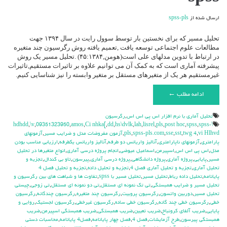
با
spss
ارسال شده از
spss-pls
تحلیل مسیر که برای نخستین بار توسط سوول رایت در سال ۱۳۹۴ جهت
مطالعات علوم اجتماعی توسعه یافت ,تعمیم یافته روش رگرسیون چند متغیره
در ارتباط با تدوین مدلهای علی است(هومن,۴۵:۱۳۸۴) .تحلیل مسیر یک روش
پیشرفته آماری است که به کمک آن می توانیم علاوه بر تاثیرات مستقیم,تاثیرات
غیرمستقیم هر یک از متغیرهای مستقل بر متغیر وابسته را نیز شناسایی کنیم.
ادامه مطلب ←
تحليل آماري با نرم افزار اس پي اس اس
,
رگرسیون
,
\v
,
09351323950
,
amos
,
Ci nhka[
,
dd
,
hs\dvlk
,
lah
,
lisrel
,
pls
,
post hoc
,
spss
,
spss-
\hdhdd
vi Hlhvd
,
twg 4
,
sst
,
sse
,
spss-pls.com
,
pls
,
آزمون مفروضات مدل و ضرایب مسیر
,
آزمونهای
پارامتری
,
آزمونهای ناپارامتری
,
آنالیز واریانس دو طرفه
,
آنالیز واریانس یکطرفه
,
ارزیابی مناسب بودن
مدل
,
اس پی اس اس
,
اسپیرمن
,
اسماعیل عیوضی
,
انجام پروژه درسی آماری
,
انواع متغیرها در تحلیل
مسیر
,
پایایی
,
پروژه آماری
,
پروژه دانشگاهی
,
پروژه درسی آماری
,
پیرسون
,
تاو بی کندال
,
تجزیه و
تحلیل آماری
,
تجزیه و تحلیل آماری فصل 4
,
تجزیه و تحلیل داده
,
تجزیه و تحلیل فصل 4
پایانامه
,
تحلیل داده رباط
,
تحلیل مسیر
,
تحلیل مسیر با spss
,
تفاوت ها و شباهت های بین رگرسیون و
تحلیل مسیر و ضرایب همبستگی
,
تی تک نمونه ای مستقل
,
تی دو نمونه ای مستقل
,
تی زوجی
,
چیستی
تحلیل مسیر
,
دوربین واتسون
,
رگرسیون پروبیت
,
رگرسیون چند متغیره
,
رگرسیون چندگانه
,
رگرسیون
خطی
,
رگرسیون خطی چند گانه
,
رگرسیون خطی ساده
,
رگرسیون غیرخطی
,
رگرسیون لجستیک
,
روایی و
پایایی
,
ضریب آلفای کرونباخ
,
ضریب تعیین
,
ضریب همبستگی
,
ضریب همبستگی اسپیرمن
,
ضریب
همبستگی پیرسون
,
طرح آزمایشات
,
فصل 4
,
فصل چهار پایانامه
,
فصل4 پایانامه
,
محاسبات دستی