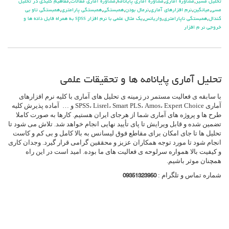
تحلیل مسیر
,
مشاوره آماری
,
مشاوره آماری پایانامه
,
مشاوره آماری مقالات
,
مفاهیم کلیدی در تحلیل
مسی
,
میانگین
,
نرم افزارهای آماری
,
نرمال بودن
,
همبستگی
,
همبستگی پارامتری
,
همبستگی تاو بی
کندال
,
همبستگی ناپارامتری
,
واریانس
,
یک مثال علمی با نرم افزار spss به همراه فایل داده ها و
خروجی نر م افزار
تحلیل آماری پایانامه ها و تحقیقات علمی
با سابقه ی فعالیت مستمر در زمینه ی تحلیل های آماری با کلیه نرم افزارهای
آماری SPSS، Lisrel، Smart PLS، Amos، Expert Choice و … آماده پذیرش کلیه
طرح ها و پروژه های آماری شما از هرجای ایران هستیم. کارها به صورت کاملا
تضمین شده و قابل ویرایش تا پای تأیید نهایی انجام خواهد شد. تلاش می شود تا
تحلیل ها تا جای امکان برای مقاطع فوق لیسانس به بالا کامل و بی کم و کاست
انجام شود تا مورد توجه همکاران عزیز و محققین گرامی قرار گیرد. وجدان کاری
و کیفیت بالا همواره سرلوحه ی فعالیت های ما بوده. امید است در این راه
همچنان موثر باشیم.
شماره تماس و تلگرام :
09351323950