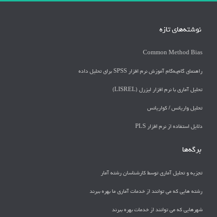
نوشته‌های تازه
Common Method Bias
راهنمای گام‌به‌گام آموزش نرم افزار SPSS برای تحلیل داده
تحلیل آماری با نرم افزار لیزرل (LISREL)
تحليل واريانس / كواريانس
دلايل استفاده از نرم افزار PLS
برگه‌ها
تجزیه و تحلیل آماری توسط کارشناسان رشته آمار
رشته هایی که می توانند از خدمات آماری ما بهره ببرند
شهرهایی که می توانند از خدمات بهره ببرند