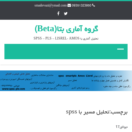
smailevazi@ymail.com
09351323950
گروه آماري بتا(Beta)
تحليل آماري با SPSS – PLS – LISREL- AMOS
برچسب:تحلیل مسیر با spss
جولای
17
دیدگاه‌ها
بسته هستند