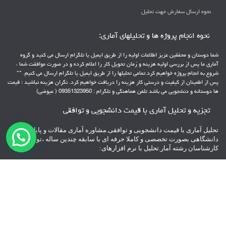
نحوه ارسال سفارش جهت تحلیل
نحوه انجام پروژه ها و تحلیلهای آماری:
شما دوستان و محققین عزیز اطلاعات اولیه را از طریق ایمیل یا تلگرام ارسال می کنید و گروه
آماری ما پس از بررسی اولیه هزینه و زمان تحویل کار را اعلام کرده و در صورت موافقت شما ،
شروع به انجام پروژه خواهیم کرد.تمامی تحلیلها را از طریق ایمیل یا تلگرام ارسال می کنیم. **
پس از اطمینان از کیفیت و درستی کار هزینه را دریافت خواهیم کرد. نگران هزینه نباشید ؛ قیمت
ها دوستانه و دنشجویی می باشد تلفن هماهنگی و تلگرام : 09351323950 ( عیوضی)
تجزیه و تحلیل آماری با قیمت دانشجویی و توافقی
تحلیل آماری با قیمت دانشجویی و توافقی.مشاوره آماری مقالات و پایانامه های
دانشگاهی بصورت تخصصی و کاملا حرفه ای با سابقه چندین ساله ،توسط
کارشناسان رشته آمار.تحلیل با نرم افزارهای:
spss – pls – Lisrel – Amos – minitab – AHP – topsis
** با پشتیبانی 24 ساعته
**پرداخت هزینه بعد از تحویل پروژه
تلفن هماهنگی و تلگرام : 09351323950
راه اندازی شده توسط
تیم آی سی