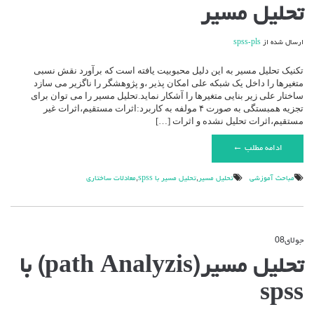
برای
تحلیل مسیر
تحلیل
مسیر
ارسال شده از
spss-pls
تکنیک تحلیل مسیر به این دلیل محبوبیت یافته است که برآورد نقش نسبی
متغیرها را داخل یک شبکه علی امکان پذیر ،و پژوهشگر را ناگزیر می سازد
ساختار علی زیر بنایی متغیرها را آشکار نماید.تحلیل مسیر را می توان برای
تجزیه همبستگی به صورت ۴ مولفه به کاربرد:اثرات مستقیم،اثرات غیر
مستقیم،اثرات تحلیل نشده و اثرات […]
ادامه مطلب ←
مباحث آموزشي
تحلیل مسیر
,
تحلیل مسیر با spss
,
معادلات ساختاری
جولای
08
دیدگاه‌ها
بسته هستند
برای
تحلیل مسیر(path Analyzis) با
تحلیل
مسیر(path
spss
Analyzis)
با
spss