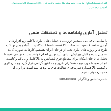
کندال
,
همبستگی ناپارامتری
,
واریانس
,
یک مثال علمی با نرم افزار spss به همراه فایل داده ها و
خروجی نر م افزار
تحلیل آماری پایانامه ها و تحقیقات علمی
با سابقه ی فعالیت مستمر در زمینه ی تحلیل های آماری با کلیه نرم افزارهای
آماری SPSS، Lisrel، Smart PLS، Amos، Expert Choice و … آماده پذیرش کلیه
طرح ها و پروژه های آماری شما از هرجای ایران هستیم. کارها به صورت کاملا
تضمین شده و قابل ویرایش تا پای تأیید نهایی انجام خواهد شد. تلاش می شود تا
تحلیل ها تا جای امکان برای مقاطع فوق لیسانس به بالا کامل و بی کم و کاست
انجام شود تا مورد توجه همکاران عزیز و محققین گرامی قرار گیرد. وجدان کاری
و کیفیت بالا همواره سرلوحه ی فعالیت های ما بوده. امید است در این راه
همچنان موثر باشیم.
شماره تماس و تلگرام :
09351323950