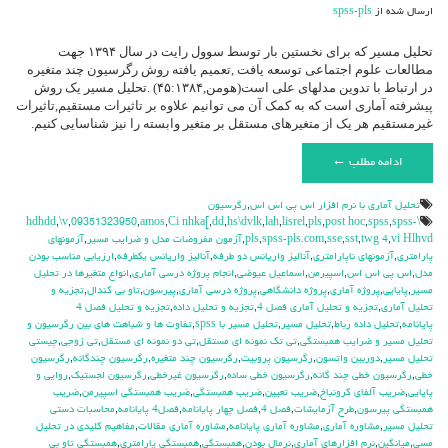
ارسال شده از
spss-pls
تحلیل مسیر که برای نخستین بار توسط سوول رایت در سال ۱۳۹۴ جهت
مطالعات علوم اجتماعی توسعه یافت ,تعمیم یافته روش رگرسیون چند متغیره
در ارتباط با تدوین مدلهای علی است(هومن,۴۵:۱۳۸۴) .تحلیل مسیر یک روش
پیشرفته آماری است که به کمک آن می توانیم علاوه بر تاثیرات مستقیم,تاثیرات
غیرمستقیم هر یک از متغیرهای مستقل بر متغیر وابسته را نیز شناسایی کنیم.
ادامه مطلب ←
تحليل آماري با نرم افزار اس پي اس اس
,
رگرسیون
,
\v
,
09351323950
,
amos
,
Ci nhka[
,
dd
,
hs\dvlk
,
lah
,
lisrel
,
pls
,
post hoc
,
spss
,
spss-
\hdhdd
vi Hlhvd
,
twg 4
,
sst
,
sse
,
spss-pls.com
,
pls
,
آزمون مفروضات مدل و ضرایب مسیر
,
آزمونهای
پارامتری
,
آزمونهای ناپارامتری
,
آنالیز واریانس دو طرفه
,
آنالیز واریانس یکطرفه
,
ارزیابی مناسب بودن
مدل
,
اس پی اس اس
,
اسپیرمن
,
اسماعیل عیوضی
,
انجام پروژه درسی آماری
,
انواع متغیرها در تحلیل
مسیر
,
پایایی
,
پروژه آماری
,
پروژه دانشگاهی
,
پروژه درسی آماری
,
پیرسون
,
تاو بی کندال
,
تجزیه و
تحلیل آماری
,
تجزیه و تحلیل آماری فصل 4
,
تجزیه و تحلیل داده
,
تجزیه و تحلیل فصل 4
پایانامه
,
تحلیل داده رباط
,
تحلیل مسیر
,
تحلیل مسیر با spss
,
تفاوت ها و شباهت های بین رگرسیون و
تحلیل مسیر و ضرایب همبستگی
,
تی تک نمونه ای مستقل
,
تی دو نمونه ای مستقل
,
تی زوجی
,
چیستی
تحلیل مسیر
,
دوربین واتسون
,
رگرسیون پروبیت
,
رگرسیون چند متغیره
,
رگرسیون چندگانه
,
رگرسیون
خطی
,
رگرسیون خطی چند گانه
,
رگرسیون خطی ساده
,
رگرسیون غیرخطی
,
رگرسیون لجستیک
,
روایی و
پایایی
,
ضریب آلفای کرونباخ
,
ضریب تعیین
,
ضریب همبستگی
,
ضریب همبستگی اسپیرمن
,
ضریب
همبستگی پیرسون
,
طرح آزمایشات
,
فصل 4
,
فصل چهار پایانامه
,
فصل4 پایانامه
,
محاسبات دستی
تحلیل مسیر
,
مشاوره آماری
,
مشاوره آماری پایانامه
,
مشاوره آماری مقالات
,
مفاهیم کلیدی در تحلیل
مسی
,
میانگین
,
نرم افزارهای آماری
,
نرمال بودن
,
همبستگی
,
همبستگی پارامتری
,
همبستگی تاو بی