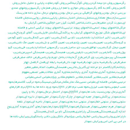
رگرسيون
,
روش دو نيمه كردن
,
روش كوآرتيماكس
,
روش كودرتفاوت پايايي و تحليل عامل
,
روش
گاتمن
,
روش گام به گام رگرسيون
,
روش موازي يا هم ارز
,
روش همزمان رگرسيون
,
روشهاي عددي
بررسي نرمال بودن
,
روشهاي گرافيكي بررسي نرمال بودن
,
روشهاي نرمال سازي داده ها
,
ريسك
نسبي
,
سازه
,
سطح معناداري
,
سنجش
,
سنجش اعتبار
,
سنجش پايايي
,
سنجش روايي
,
سنجش فاصله
اي
,
سورت كردن متغيرها
,
سي دانت
,
شاخص كفايت كيزر-مير-اولكين
,
شاخص گرايش به
مركز
,
شاخصهاي پيوند اسمي
,
شاخصهاي پيوند ترتيبي
,
شاخصهاي پيوند تركيبي اسمي و فاصله
اي
,
شاخصهاي شكل توزيع
,
شاخصهاي گرايش به پراكندگي
,
شكستن فايل
,
ضريب آلفاي کرونباخ
,
ضريب
تاثير
,
ضريب تاثير استانتدارد نشده
,
ضريب تاو بي كندال
,
ضريب تاوي سي كندال
,
ضريب تاوي گودمن
و كروسكال
,
ضريب تعيين
,
ضريب تعيين پژدو
,
ضريب تعيين كاكس و نل
,
ضريب تعيين مك نادن
,
ضريب
تعيين نيجل كرك
,
ضريب توافق
,
ضريب دي سامرز
,
ضريب رگرسيوني استاندارد
,
ضريب في
,
ضريب كيو
يول
,
ضريب گاما
,
ضريب لاندا
,
ضريب نايقيني
,
ضريب همبستگي
,
ضريب همبستگي اسپيرمن
,
ضريب
همبستگي پيرسون
,
ضريب وي كرامر
,
طرح آزمايشات
,
عامل تورم واريانس
,
فرض خالف صفر
,
فرض
صفر
,
فرض يك
,
فرضيه بدون جهت
,
فرضيه جهت دار
,
فرضيه رابطه اي
,
فصل 4
,
فصل چهار
پايانامه
,
كاپا
,
كلاستر دو مرحله اي
,
گابريل
,
ماتريس همبستگي
,
ماهيت اعداد
,
متغير
,
متغير
كووريت
,
مشاوره آماري
,
مشاوره آماري پايانامه
,
مشاوره آماري مقالات
,
مغير تصنعي
,
مفهوم
فرضيه
,
مقادير غايب
,
مقادير گمشده
,
مقادير نامعلوم
,
مقادير ويژه
,
مقياس اسمي
,
مقياس
ترتيبي
,
مقياس فاصله اي
,
مقياس نسبي
,
مك نمار
,
مكمار
,
ميانگين
,
ميسينگ
,
نحوه تركيب كلاسترها
,
نحوه
نصب ايموس
,
نحوه نصب ليزرل
,
نحوه نصب نرم افزار spss
,
نحوه ورود داده ها به spss
,
نرم افزارهاي
آماري
,
نرمال بودن
,
نسبت بخت ها
,
نمودار ppplot
,
نمودار احتمال نرمال
,
نمودار بالا و پايين
بسته
,
نمودار پراكنش
,
نمودار جعبه اي
,
نمودار چارك-چارك
,
نمودار خطي
,
نمودار دايره اي
,
نمودار
ستوني
,
نمودار ستوني خطا
,
نمودار ستوني سه بعدي
,
نمودار مسير
,
نمودار ناحيه اي
,
نمودار نقطه
اي
,
نمودار هرم جمعيتي
,
نمودار هيستوگرام
,
نمودارqqplot
,
نمودارها
,
نمودارهاي آماري
,
نمونه آماري
,
نوع
اندازه گيري
,
همبستگي
,
همبستگي پارامتري
,
همبستگي تاو بي کندال
,
همبستگي
ناپارامتري
,
واريانس
,
واريانس خطا
,
واريانس ويژه
,
والر دانكن
,
وزن دادن پاسخگويان
,
ويرايش داده ها
در اس پي اس اس
,
ويرايش نمودار