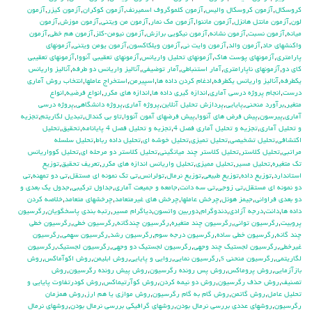
كروسكال
,
آزمون كروسكال واليس
,
آزمون كلموگروف اسميرنف
,
آزمون كوكران
,
آزمون كيزر
,
آزمون
لون
,
آزمون مانتل هانزل
,
آزمون ماننوا
,
آزمون مك نمار
,
آزمون من ويتني
,
آزمون موزش
,
آزمون
ميانه
,
آزمون نسبت
,
آزمون نشانه
,
آزمون نيكويي برازش
,
آزمون نيومن-كلز
,
آزمون هم خطي
,
آزمون
واكنشهاي حاد
,
آزمون والد
,
آزمون وايت ني
,
آزمون ويلكاكسون
,
آزمون يومن ويتني
,
آزمونهاي
پارامتري
,
آزمونهاي پوست هاك
,
آزمونهاي تحليل واريانس
,
آزمونهاي تعقيبي آنووا
,
آزمونهاي تعقيبي
كاي دو
,
آزمونهاي ناپارامتري
,
آمار استنباطي
,
آمار توضيفي
,
آناليز واريانس دو طرفه
,
آناليز واريانس
يكطرفه
,
آناليز واريانس يکطرفه
,
ادغام كردن داده ها
,
اسپيرمن
,
استخراج عاملها
,
انتخاب روش آماري
درست
,
انجام پروژه درسي آماري
,
اندازه گيري داده ها
,
اندازه هاي مكرر
,
انواع فرضيه
,
انواع
متغير
,
برآورد منحني
,
پايايي
,
پردازش تحليل آنلاين
,
پروژه آماري
,
پروژه دانشگاهي
,
پروژه درسي
آماري
,
پيرسون
,
پيش فرض هاي آنووا
,
پيش فرضهاي آ‍مون آنووا
,
تاو بي کندال
,
تبديل لگاريتم
,
تجزيه
و تحليل آماري
,
تجزيه و تحليل آماري فصل 4
,
تجزيه و تحليل فصل 4 پايانامه
,
تحقيق
,
تحليل
اكتشافي
,
تحليل تشخيصي
,
تحليل تميزي
,
تحليل خوشه اي
,
تحليل داده رباط
,
تحليل سلسله
مراتبي
,
تحليل كلاستر
,
تحليل كلاستر چند ميانگيني
,
تحليل كلاستر دو مرحله اي
,
تحليل كوواريانس
تك متغيره
,
تحليل مسير
,
تحليل مميزي
,
تحليل واريانس اندازه هاي مكرر
,
تعريف تحقيق
,
توزيع
استاندارد
,
توزيع داده
,
توزيع طبيعي
,
توزيع نرمال
,
تولرانس
,
تي تک نمونه اي مستقل
,
تي دو تمهنه
,
تي
دو نمونه اي مستقل
,
تي زوجي
,
تي سه دانت
,
جامعه و جميعت آماري
,
جداول تركيبي
,
جدول يك بعدي و
دو بعدي فراواني
,
جيمز هوئل
,
چرخش عاملها
,
چرخش هاي غيرمتعامد
,
چرخشهاي متعامد
,
خلاصه كردن
داده ها
,
دانت
,
درجه آزادي
,
دندوگرام
,
دوربين واتسون
,
دياگرام مسير
,
رتبه بندي پاسخگويان
,
رگرسيون
پروبيت
,
رگرسيون تواني
,
رگرسيون چند متغيره
,
رگرسيون چندگانه
,
رگرسيون خطي
,
رگرسيون خطي
چند گانه
,
رگرسيون خطي ساده
,
رگرسيون درجه سوم
,
رگرسيون رشد
,
رگرسيون سهمي
,
رگرسيون
غيرخطي
,
رگرسيون لجستيك چند وجهي
,
رگرسيون لجستيك دو وجهي
,
رگرسيون لجستيک
,
رگرسيون
لگاريتمي
,
رگرسيون منحني s
,
رگرسيون نمايي
,
روايي و پايايي
,
روش ابليمن
,
روش اكوآماكس
,
روش
بازآزمايي
,
روش پروماكس
,
روش پس رونده رگرسيون
,
روش پيش رونده رگرسيون
,
روش
تصنيف
,
روش حذف رگرسيون
,
روش دو نيمه كردن
,
روش كوآرتيماكس
,
روش كودرتفاوت پايايي و
تحليل عامل
,
روش گاتمن
,
روش گام به گام رگرسيون
,
روش موازي يا هم ارز
,
روش همزمان
رگرسيون
,
روشهاي عددي بررسي نرمال بودن
,
روشهاي گرافيكي بررسي نرمال بودن
,
روشهاي نرمال