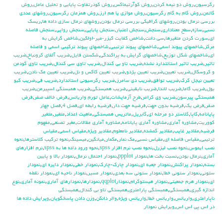
رگرسيون
,
روش دو نيمه كردن
,
روش كوآرتيماكس
,
روش كودرتفاوت پايايي و تحليل عامل
,
روش
گاتمن
,
روش گام به گام رگرسيون
,
روش موازي يا هم ارز
,
روش همزمان رگرسيون
,
روشهاي عددي
بررسي نرمال بودن
,
روشهاي گرافيكي بررسي نرمال بودن
,
روشهاي نرمال سازي داده ها
,
ريسك
نسبي
,
سازه
,
سطح معناداري
,
سنجش
,
سنجش اعتبار
,
سنجش پايايي
,
سنجش روايي
,
سنجش فاصله
اي
,
سورت كردن متغيرها
,
سي دانت
,
شاخص كفايت كيزر-مير-اولكين
,
شاخص گرايش به
مركز
,
شاخصهاي پيوند اسمي
,
شاخصهاي پيوند ترتيبي
,
شاخصهاي پيوند تركيبي اسمي و فاصله
اي
,
شاخصهاي شكل توزيع
,
شاخصهاي گرايش به پراكندگي
,
شكستن فايل
,
ضريب آلفاي کرونباخ
,
ضريب
تاثير
,
ضريب تاثير استانتدارد نشده
,
ضريب تاو بي كندال
,
ضريب تاوي سي كندال
,
ضريب تاوي گودمن
و كروسكال
,
ضريب تعيين
,
ضريب تعيين پژدو
,
ضريب تعيين كاكس و نل
,
ضريب تعيين مك نادن
,
ضريب
تعيين نيجل كرك
,
ضريب توافق
,
ضريب دي سامرز
,
ضريب رگرسيوني استاندارد
,
ضريب في
,
ضريب كيو
يول
,
ضريب گاما
,
ضريب لاندا
,
ضريب نايقيني
,
ضريب همبستگي
,
ضريب همبستگي اسپيرمن
,
ضريب
همبستگي پيرسون
,
ضريب وي كرامر
,
طرح آزمايشات
,
عامل تورم واريانس
,
فرض خالف صفر
,
فرض
صفر
,
فرض يك
,
فرضيه بدون جهت
,
فرضيه جهت دار
,
فرضيه رابطه اي
,
فصل 4
,
فصل چهار
پايانامه
,
كاپا
,
كلاستر دو مرحله اي
,
گابريل
,
ماتريس همبستگي
,
ماهيت اعداد
,
متغير
,
متغير
كووريت
,
مشاوره آماري
,
مشاوره آماري پايانامه
,
مشاوره آماري مقالات
,
مغير تصنعي
,
مفهوم
فرضيه
,
مقادير غايب
,
مقادير گمشده
,
مقادير نامعلوم
,
مقادير ويژه
,
مقياس اسمي
,
مقياس
ترتيبي
,
مقياس فاصله اي
,
مقياس نسبي
,
مك نمار
,
مكمار
,
ميانگين
,
ميسينگ
,
نحوه تركيب كلاسترها
,
نحوه
نصب ايموس
,
نحوه نصب ليزرل
,
نحوه نصب نرم افزار spss
,
نحوه ورود داده ها به spss
,
نرم افزارهاي
آماري
,
نرمال بودن
,
نسبت بخت ها
,
نمودار ppplot
,
نمودار احتمال نرمال
,
نمودار بالا و پايين
بسته
,
نمودار پراكنش
,
نمودار جعبه اي
,
نمودار چارك-چارك
,
نمودار خطي
,
نمودار دايره اي
,
نمودار
ستوني
,
نمودار ستوني خطا
,
نمودار ستوني سه بعدي
,
نمودار مسير
,
نمودار ناحيه اي
,
نمودار نقطه
اي
,
نمودار هرم جمعيتي
,
نمودار هيستوگرام
,
نمودارqqplot
,
نمودارها
,
نمودارهاي آماري
,
نمونه آماري
,
نوع
اندازه گيري
,
همبستگي
,
همبستگي پارامتري
,
همبستگي تاو بي کندال
,
همبستگي
ناپارامتري
,
واريانس
,
واريانس خطا
,
واريانس ويژه
,
والر دانكن
,
وزن دادن پاسخگويان
,
ويرايش داده ها
در اس پي اس اس
,
ويرايش نمودار