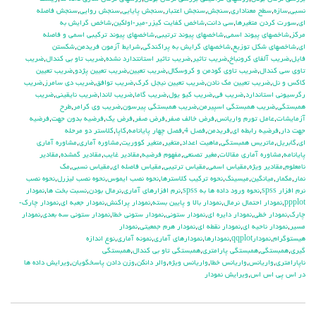
نسبي
,
سازه
,
سطح معناداري
,
سنجش
,
سنجش اعتبار
,
سنجش پايايي
,
سنجش روايي
,
سنجش فاصله
اي
,
سورت كردن متغيرها
,
سي دانت
,
شاخص كفايت كيزر-مير-اولكين
,
شاخص گرايش به
مركز
,
شاخصهاي پيوند اسمي
,
شاخصهاي پيوند ترتيبي
,
شاخصهاي پيوند تركيبي اسمي و فاصله
اي
,
شاخصهاي شكل توزيع
,
شاخصهاي گرايش به پراكندگي
,
شرايط آزمون فريدمن
,
شكستن
فايل
,
ضريب آلفاي کرونباخ
,
ضريب تاثير
,
ضريب تاثير استانتدارد نشده
,
ضريب تاو بي كندال
,
ضريب
تاوي سي كندال
,
ضريب تاوي گودمن و كروسكال
,
ضريب تعيين
,
ضريب تعيين پژدو
,
ضريب تعيين
كاكس و نل
,
ضريب تعيين مك نادن
,
ضريب تعيين نيجل كرك
,
ضريب توافق
,
ضريب دي سامرز
,
ضريب
رگرسيوني استاندارد
,
ضريب في
,
ضريب كيو يول
,
ضريب گاما
,
ضريب لاندا
,
ضريب نايقيني
,
ضريب
همبستگي
,
ضريب همبستگي اسپيرمن
,
ضريب همبستگي پيرسون
,
ضريب وي كرامر
,
طرح
آزمايشات
,
عامل تورم واريانس
,
فرض خالف صفر
,
فرض صفر
,
فرض يك
,
فرضيه بدون جهت
,
فرضيه
جهت دار
,
فرضيه رابطه اي
,
فريدمن
,
فصل 4
,
فصل چهار پايانامه
,
كاپا
,
كلاستر دو مرحله
اي
,
گابريل
,
ماتريس همبستگي
,
ماهيت اعداد
,
متغير
,
متغير كووريت
,
مشاوره آماري
,
مشاوره آماري
پايانامه
,
مشاوره آماري مقالات
,
مغير تصنعي
,
مفهوم فرضيه
,
مقادير غايب
,
مقادير گمشده
,
مقادير
نامعلوم
,
مقادير ويژه
,
مقياس اسمي
,
مقياس ترتيبي
,
مقياس فاصله اي
,
مقياس نسبي
,
مك
نمار
,
مكمار
,
ميانگين
,
ميسينگ
,
نحوه تركيب كلاسترها
,
نحوه نصب ايموس
,
نحوه نصب ليزرل
,
نحوه نصب
نرم افزار spss
,
نحوه ورود داده ها به spss
,
نرم افزارهاي آماري
,
نرمال بودن
,
نسبت بخت ها
,
نمودار
ppplot
,
نمودار احتمال نرمال
,
نمودار بالا و پايين بسته
,
نمودار پراكنش
,
نمودار جعبه اي
,
نمودار چارك-
چارك
,
نمودار خطي
,
نمودار دايره اي
,
نمودار ستوني
,
نمودار ستوني خطا
,
نمودار ستوني سه بعدي
,
نمودار
مسير
,
نمودار ناحيه اي
,
نمودار نقطه اي
,
نمودار هرم جمعيتي
,
نمودار
هيستوگرام
,
نمودارqqplot
,
نمودارها
,
نمودارهاي آماري
,
نمونه آماري
,
نوع اندازه
گيري
,
همبستگي
,
همبستگي پارامتري
,
همبستگي تاو بي کندال
,
همبستگي
ناپارامتري
,
واريانس
,
واريانس خطا
,
واريانس ويژه
,
والر دانكن
,
وزن دادن پاسخگويان
,
ويرايش داده ها
در اس پي اس اس
,
ويرايش نمودار