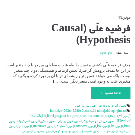
جولای
13
دیدگاه‌ها
بسته هستند
برای
فرضیه علّی (Causal
فرضیه
علّی
Hypothesis)
(Causal
Hypothesis)
ارسال شده از
spss-pls
هدف فرضیه علّی ،کشف و تعیین رابطه علت و معلولی بین دو یا چند متغیر است
در این جا ،هدف پژوهش گر صرفأ تعیین ارتباط و همبستگی دو یا چند متغیر
نیست،بلکه می خواهد عمیق تر و ریشه ای تر با آن برخورد کرده و بگوید که
متغیری علت به وجود آمدن متغیر دیگر است. […]
ادامه مطلب ←
تحليل آماري با نرم افزار اس پي اس اس
,
\v
,
09351323950
,
amos
,
Ci nhka[
,
dd
,
eqs
,
glmrm
\hdhdd
آزمون
,
vi
,
twg 4
,
sst
,
sse
,
spss-pls.com
,
spss
,
post hoc
,
pls
,
lisrel
,
lah
,
hs\dvlk
vif
,
Hlhvd
,
آ»مون جي تي دو هوشبرگ
,
آ»مون خوبي برازش
,
آ»مون دانكن
,
آآزمون كلموگروف
,
آزمون
kmo
,
آزمون ks
,
آزمون kw
,
آزمون manova
,
آزمون t هتلينگ
,
آزمون unianova
,
آزمون آننوا
,
آزمون
آني آنووا
,
آزمون بارتلت
,
آزمون باينوميال
,
آزمون براي دو گروه
,
آزمون بونفروني
,
آزمون بي