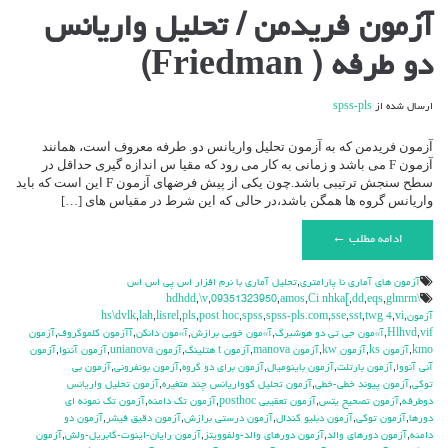
برای
آزمون فریدمن / تحلیل واریانس
آزمون
فریدمن
دو طرفه ( Friedman)
/
تحلیل
واریانس
ارسال شده از
spss-pls
دو
طرفه
(
آزمون فریدمن که به آزمون تحلیل واریانس دو. طرفه معروف است، همانند
Friedman)
آزمون F می باشد و زمانی به کار می رود که مقیا س اندازه گیری حداقل در
سطح سنجش ترتیبی باشد.چون یکی از پیش فرضهای آزمون F این است که باید
واریانس گروه ها همگن باشد،در حالی که این شرط در مقیاس های […]
ادامه مطلب ←
آزمون هاي آماري نا پارامتري
,
تحليل آماري با نرم افزار اس پي اس اس
,
\v
,
09351323950
,
amos
,
Ci nhka[
,
dd
,
eqs
,
glmrm
\hdhdd
آزمون
,
vi
,
twg 4
,
sst
,
sse
,
spss-pls.com
,
spss
,
post hoc
,
pls
,
lisrel
,
lah
,
hs\dvlk
vif
,
Hlhvd
,
آ»مون جي تي دو هوشبرگ
,
آ»مون خوبي برازش
,
آ»مون دانكن
,
آآزمون كلموگروف
,
آزمون
kmo
,
آزمون ks
,
آزمون kw
,
آزمون manova
,
آزمون t هتلينگ
,
آزمون unianova
,
آزمون آننوا
,
آزمون
آني آنووا
,
آزمون بارتلت
,
آزمون باينوميال
,
آزمون براي دو گروه
,
آزمون بونفروني
,
آزمون بي
توكي
,
آزمون پيوند خطي-خطي
,
آزمون تحليل كوواريانس چند متغيره
,
آزمون تحليل واريانس
دوطرفه
,
آزمون تصحيح يتس
,
آزمون تعقيبي posthoc
,
آزمون تك دامنه
,
آزمون تك نمونه اي
دورها
,
آزمون توكي
,
آزمون دبليو كندال
,
آزمون درستي برازش
,
آزمون دقيق فيشر
,
آزمون دو
دامنه
,
آزمون دورهاي والد
,
آزمون دورهاي والد-ولفوويتز
,
آزمون رايان-اينوت-گابريل-ولش
,
آزمون