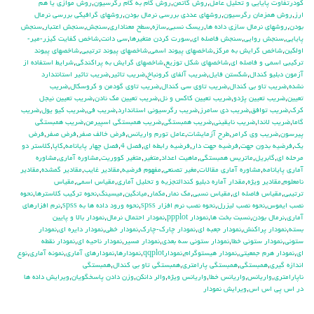
كودرتفاوت پايايي و تحليل عامل
,
روش گاتمن
,
روش گام به گام رگرسيون
,
روش موازي يا هم
ارز
,
روش همزمان رگرسيون
,
روشهاي عددي بررسي نرمال بودن
,
روشهاي گرافيكي بررسي نرمال
بودن
,
روشهاي نرمال سازي داده ها
,
ريسك نسبي
,
سازه
,
سطح معناداري
,
سنجش
,
سنجش اعتبار
,
سنجش
پايايي
,
سنجش روايي
,
سنجش فاصله اي
,
سورت كردن متغيرها
,
سي دانت
,
شاخص كفايت كيزر-مير-
اولكين
,
شاخص گرايش به مركز
,
شاخصهاي پيوند اسمي
,
شاخصهاي پيوند ترتيبي
,
شاخصهاي پيوند
تركيبي اسمي و فاصله اي
,
شاخصهاي شكل توزيع
,
شاخصهاي گرايش به پراكندگي
,
شرايط استفاده از
آزمون دبليو كندال
,
شكستن فايل
,
ضريب آلفاي کرونباخ
,
ضريب تاثير
,
ضريب تاثير استانتدارد
نشده
,
ضريب تاو بي كندال
,
ضريب تاوي سي كندال
,
ضريب تاوي گودمن و كروسكال
,
ضريب
تعيين
,
ضريب تعيين پژدو
,
ضريب تعيين كاكس و نل
,
ضريب تعيين مك نادن
,
ضريب تعيين نيجل
كرك
,
ضريب توافق
,
ضريب دي سامرز
,
ضريب رگرسيوني استاندارد
,
ضريب في
,
ضريب كيو يول
,
ضريب
گاما
,
ضريب لاندا
,
ضريب نايقيني
,
ضريب همبستگي
,
ضريب همبستگي اسپيرمن
,
ضريب همبستگي
پيرسون
,
ضريب وي كرامر
,
طرح آزمايشات
,
عامل تورم واريانس
,
فرض خالف صفر
,
فرض صفر
,
فرض
يك
,
فرضيه بدون جهت
,
فرضيه جهت دار
,
فرضيه رابطه اي
,
فصل 4
,
فصل چهار پايانامه
,
كاپا
,
كلاستر دو
مرحله اي
,
گابريل
,
ماتريس همبستگي
,
ماهيت اعداد
,
متغير
,
متغير كووريت
,
مشاوره آماري
,
مشاوره
آماري پايانامه
,
مشاوره آماري مقالات
,
مغير تصنعي
,
مفهوم فرضيه
,
مقادير غايب
,
مقادير گمشده
,
مقادير
نامعلوم
,
مقادير ويژه
,
مقدار آماره دبليو كندالتجزيه و تحليل آماري
,
مقياس اسمي
,
مقياس
ترتيبي
,
مقياس فاصله اي
,
مقياس نسبي
,
مك نمار
,
مكمار
,
ميانگين
,
ميسينگ
,
نحوه تركيب كلاسترها
,
نحوه
نصب ايموس
,
نحوه نصب ليزرل
,
نحوه نصب نرم افزار spss
,
نحوه ورود داده ها به spss
,
نرم افزارهاي
آماري
,
نرمال بودن
,
نسبت بخت ها
,
نمودار ppplot
,
نمودار احتمال نرمال
,
نمودار بالا و پايين
بسته
,
نمودار پراكنش
,
نمودار جعبه اي
,
نمودار چارك-چارك
,
نمودار خطي
,
نمودار دايره اي
,
نمودار
ستوني
,
نمودار ستوني خطا
,
نمودار ستوني سه بعدي
,
نمودار مسير
,
نمودار ناحيه اي
,
نمودار نقطه
اي
,
نمودار هرم جمعيتي
,
نمودار هيستوگرام
,
نمودارqqplot
,
نمودارها
,
نمودارهاي آماري
,
نمونه آماري
,
نوع
اندازه گيري
,
همبستگي
,
همبستگي پارامتري
,
همبستگي تاو بي کندال
,
همبستگي
ناپارامتري
,
واريانس
,
واريانس خطا
,
واريانس ويژه
,
والر دانكن
,
وزن دادن پاسخگويان
,
ويرايش داده ها
در اس پي اس اس
,
ويرايش نمودار