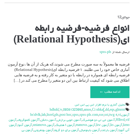
جولای
12
دیدگاه‌ها
بسته هستند
برای
انواع فرضیه-فرضیه رابطه
انواع
فرضیه-
ای(Relational Hypothesis)
فرضیه
رابطه
ای(Relational
ارسال شده از
spss-pls
Hypothesis)
فرضیه ها معمولاً به سه صورت مطرح می شوند،که هریک از آن ها ،نوع آزمون
آماری خاص خود را می طلبند. ۱-فرضیه رابطه ای(Relational Hypothesis)
فرضیه رابطه ای همواره در رابطه با دو متغیر به کار رفته و به فرضیه هایی
اطلاق می شود که کیفیت ارتباط بین این دو متغیر را مطرح می کند.در […]
ادامه مطلب ←
تحليل آماري با نرم افزار اس پي اس اس
,
\v
,
09351323950
,
amos
,
Ci nhka[
,
dd
,
eqs
,
glmrm
\hdhdd
آزمون
,
vi
,
twg 4
,
sst
,
sse
,
spss-pls.com
,
spss
,
post hoc
,
pls
,
lisrel
,
lah
,
hs\dvlk
vif
,
Hlhvd
,
آ»مون جي تي دو هوشبرگ
,
آ»مون خوبي برازش
,
آ»مون دانكن
,
آآزمون كلموگروف
,
آزمون
kmo
,
آزمون ks
,
آزمون kw
,
آزمون manova
,
آزمون t هتلينگ
,
آزمون unianova
,
آزمون آننوا
,
آزمون
آني آنووا
,
آزمون بارتلت
,
آزمون باينوميال
,
آزمون براي دو گروه
,
آزمون بونفروني
,
آزمون بي