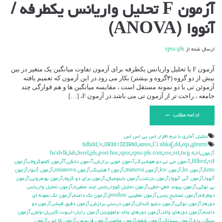
برای
آزمون F تحلیل واریانس یکطرفه /
آزمون
F
آنووا (ANOVA)
تحلیل
واریانس
یکطرفه
ارسال شده از
spss-pls
/
آنووا
(ANOVA)
آزمون F یا تحلیل واریانس یکطرفه برای آزمون تفاوت میانگین یک متغیر در بین
بیش از دو گروه (۳گروه و بیشتر) بکار می رود.در این آزمون که تعمیم یافته
آزموئن تی با دو نمونه مستقل است ، مقایسه میانگین ها و هم قوارگی چند
جامعه ، راحت تر از آزمون تی می باشد.در آزمون F، […]
ادامه مطلب ←
تحليل آماري با نرم افزار اس پي اس اس
,
\v
,
09351323950
,
amos
,
Ci nhka[
,
dd
,
eqs
,
glmrm
\hdhdd
آزمون
,
vi
,
twg 4
,
sst
,
sse
,
spss-pls.com
,
spss
,
post hoc
,
pls
,
lisrel
,
lah
,
hs\dvlk
vif
,
Hlhvd
,
آ»مون جي تي دو هوشبرگ
,
آ»مون خوبي برازش
,
آ»مون دانكن
,
آآزمون كلموگروف
,
آزمون
kmo
,
آزمون ks
,
آزمون kw
,
آزمون manova
,
آزمون t هتلينگ
,
آزمون unianova
,
آزمون آننوا
,
آزمون
آنووا
,
آزمون آني آنووا
,
آزمون بارتلت
,
آزمون باينوميال
,
آزمون براي دو گروه
,
آزمون بونفروني
,
آزمون
بي توكي
,
آزمون پيوند خطي-خطي
,
آزمون تحليل كوواريانس چند متغيره
,
آزمون تحليل واريانس
دوطرفه
,
آزمون تصحيح يتس
,
آزمون تعقيبي posthoc
,
آزمون تك دامنه
,
آزمون تك نمونه اي
دورها
,
آزمون توكي
,
آزمون دبليو كندال
,
آزمون درستي برازش
,
آزمون دقيق فيشر
,
آزمون دو
دامنه
,
آزمون دورهاي والد
,
آزمون دورهاي والد-ولفوويتز
,
آزمون رايان-اينوت-گابريل-ولش
,
آزمون
سنگ ريزه
,
آزمون سيداك
,
آزمون شفه
,
آزمون علامت
,
آزمون فريدمن
,
آزمون كا اس
,
آزمون