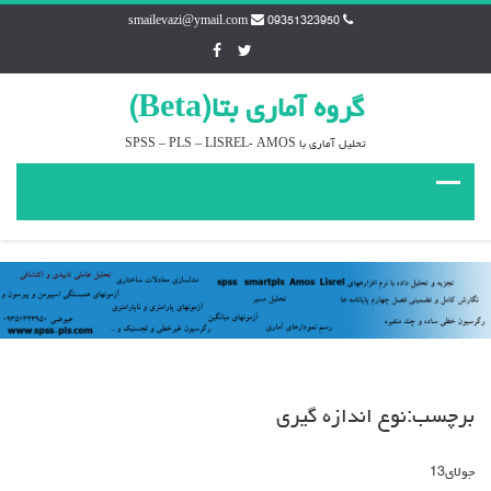
smailevazi@ymail.com
09351323950
گروه آماري بتا(Beta)
تحليل آماري با SPSS – PLS – LISREL- AMOS
برچسب:نوع اندازه گيري
جولای
13
دیدگاه‌ها
بسته هستند