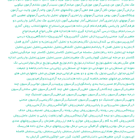
مك نمار
,
آزمون من ويتني
,
آزمون موزش
,
آزمون ميانه
,
آزمون نسبت
,
آزمون نشانه
,
آزمون نيكويي
برازش
,
آزمون نيومن-كلز
,
آزمون هم خطي
,
آزمون واكنشهاي حاد
,
آزمون والد
,
آزمون وايت ني
,
آزمون
ويلكاكسون
,
آزمون يومن ويتني
,
آزمونهاي پارامتري
,
آزمونهاي تحليل واريانس
,
آزمونهاي تعقيبي كاي
دو
,
آزمونهاي ناپارامتري
,
آمار استنباطي
,
آمار توضيفي
,
آ‍مون ناپارامتري مك نمار
,
آناليز واريانس دو
طرفه
,
آناليز واريانس يکطرفه
,
ادغام كردن داده ها
,
اسپيرمن
,
استخراج عاملها
,
انتخاب روش آماري
درست
,
انجام پروژه درسي آماري
,
اندازه گيري داده ها
,
اندازه هاي مكرر
,
انواع فرضيه
,
انواع
متغير
,
برآورد منحني
,
پايايي
,
پردازش تحليل آنلاين
,
پروژه آماري
,
پروژه دانشگاهي
,
پروژه درسي
آماري
,
پيرسون
,
تاو بي کندال
,
تبديل لگاريتم
,
تجزيه و تحليل آماري
,
تجزيه و تحليل آماري فصل
4
,
تجزيه و تحليل فصل 4 پايانامه
,
تحقيق
,
تحليل اكتشافي
,
تحليل تشخيصي
,
تحليل تميزي
,
تحليل
خوشه اي
,
تحليل داده رباط
,
تحليل سلسله مراتبي
,
تحليل كلاستر
,
تحليل كلاستر چند ميانگيني
,
تحليل
كلاستر دو مرحله اي
,
تحليل كوواريانس تك متغيره
,
تحليل مسير
,
تحليل مميزي
,
تحليل واريانس اندازه
هاي مكرر
,
تعريف تحقيق
,
توزيع استاندارد
,
توزيع داده
,
توزيع طبيعي
,
توزيع نرمال
,
تولرانس
,
تي تک
نمونه اي مستقل
,
تي دو تمهنه
,
تي دو نمونه اي مستقل
,
تي زوجي
,
تي سه دانت
,
جامعه و جميعت
آماري
,
جداول تركيبي
,
جدول يك بعدي و دو بعدي فراواني
,
جيمز هوئل
,
چرخش عاملها
,
چرخش هاي
غيرمتعامد
,
چرخشهاي متعامد
,
خلاصه كردن داده ها
,
دانت
,
درجه آزادي
,
دندوگرام
,
دوربين
واتسون
,
دياگرام مسير
,
رتبه بندي پاسخگويان
,
رگرسيون پروبيت
,
رگرسيون تواني
,
رگرسيون چند
متغيره
,
رگرسيون چندگانه
,
رگرسيون خطي
,
رگرسيون خطي چند گانه
,
رگرسيون خطي ساده
,
رگرسيون
درجه سوم
,
رگرسيون رشد
,
رگرسيون سهمي
,
رگرسيون غيرخطي
,
رگرسيون لجستيك چند
وجهي
,
رگرسيون لجستيك دو وجهي
,
رگرسيون لجستيک
,
رگرسيون لگاريتمي
,
رگرسيون منحني
s
,
رگرسيون نمايي
,
روايي و پايايي
,
روش ابليمن
,
روش اكوآماكس
,
روش بازآزمايي
,
روش
پروماكس
,
روش پس رونده رگرسيون
,
روش پيش رونده رگرسيون
,
روش تصنيف
,
روش حذف
رگرسيون
,
روش دو نيمه كردن
,
روش كوآرتيماكس
,
روش كودرتفاوت پايايي و تحليل عامل
,
روش
گاتمن
,
روش گام به گام رگرسيون
,
روش موازي يا هم ارز
,
روش همزمان رگرسيون
,
روشهاي عددي
بررسي نرمال بودن
,
روشهاي گرافيكي بررسي نرمال بودن
,
روشهاي نرمال سازي داده ها
,
ريسك
نسبي
,
سازه
,
سطح معناداري
,
سنجش
,
سنجش اعتبار
,
سنجش پايايي
,
سنجش روايي
,
سنجش فاصله
اي
,
سورت كردن متغيرها
,
سي دانت
,
شاخص كفايت كيزر-مير-اولكين
,
شاخص گرايش به