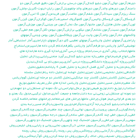
دورها
,
آزمون توكي
,
آزمون دبليو كندال
,
آزمون درستي برازش
,
آزمون دقيق فيشر
,
آزمون دو
دامنه
,
آزمون دورهاي والد
,
آزمون دورهاي والد-ولفوويتز
,
آزمون رايان-اينوت-گابريل-ولش
,
آزمون
سنگ ريزه
,
آزمون سيداك
,
آزمون شفه
,
آزمون علامت
,
آزمون فريدمن
,
آزمون كا اس
,
آزمون
كروسكال
,
آزمون كروسكال واليس
,
آزمون كلموگروف اسميرنف
,
آزمون كوكران
,
آزمون كيزر
,
آزمون
لون
,
آزمون مانتل هانزل
,
آزمون ماننوا
,
آزمون مك نمار
,
آزمون من ويتني
,
آزمون موزش
,
آزمون
ميانه
,
آزمون نسبت
,
آزمون نشانه
,
آزمون نيكويي برازش
,
آزمون نيومن-كلز
,
آزمون هم خطي
,
آزمون
واكنشهاي حاد
,
آزمون والد
,
آزمون وايت ني
,
آزمون ويلكاكسون
,
آزمون يومن ويتني
,
آزمونهاي
پارامتري
,
آزمونهاي تحليل واريانس
,
آزمونهاي تعقيبي كاي دو
,
آزمونهاي ناپارامتري
,
آمار استنباطي
,
آمار
توضيفي
,
آناليز واريانس دو طرفه
,
آناليز واريانس يکطرفه
,
ادغام كردن داده ها
,
اسپيرمن
,
استخراج
عاملها
,
انتخاب روش آماري درست
,
انجام پروژه درسي آماري
,
اندازه گيري داده ها
,
اندازه هاي
مكرر
,
انواع فرضيه
,
انواع متغير
,
بازه عددي دبليو كندال
,
برآورد منحني
,
پايايي
,
پردازش تحليل
آنلاين
,
پروژه آماري
,
پروژه دانشگاهي
,
پروژه درسي آماري
,
پيرسون
,
تاو بي کندال
,
تبديل
لگاريتم
,
تجزيه و تحليل آماري فصل 4
,
تجزيه و تحليل فصل 4 پايانامه
,
تحقيق
,
تحليل
اكتشافي
,
تحليل تشخيصي
,
تحليل تميزي
,
تحليل خوشه اي
,
تحليل داده رباط
,
تحليل سلسله
مراتبي
,
تحليل كلاستر
,
تحليل كلاستر چند ميانگيني
,
تحليل كلاستر دو مرحله اي
,
تحليل كوواريانس
تك متغيره
,
تحليل مسير
,
تحليل مميزي
,
تحليل واريانس اندازه هاي مكرر
,
تعريف تحقيق
,
توزيع
استاندارد
,
توزيع داده
,
توزيع طبيعي
,
توزيع نرمال
,
تولرانس
,
تي تک نمونه اي مستقل
,
تي دو تمهنه
,
تي
دو نمونه اي مستقل
,
تي زوجي
,
تي سه دانت
,
جامعه و جميعت آماري
,
جداول تركيبي
,
جدول يك بعدي و
دو بعدي فراواني
,
جيمز هوئل
,
چرخش عاملها
,
چرخش هاي غيرمتعامد
,
چرخشهاي متعامد
,
خلاصه كردن
داده ها
,
دانت
,
دبليو كندال
,
درجه آزادي
,
دندوگرام
,
دوربين واتسون
,
دياگرام مسير
,
رتبه بندي
پاسخگويان
,
رگرسيون پروبيت
,
رگرسيون تواني
,
رگرسيون چند متغيره
,
رگرسيون چندگانه
,
رگرسيون
خطي
,
رگرسيون خطي چند گانه
,
رگرسيون خطي ساده
,
رگرسيون درجه سوم
,
رگرسيون رشد
,
رگرسيون
سهمي
,
رگرسيون غيرخطي
,
رگرسيون لجستيك چند وجهي
,
رگرسيون لجستيك دو وجهي
,
رگرسيون
لجستيک
,
رگرسيون لگاريتمي
,
رگرسيون منحني s
,
رگرسيون نمايي
,
روايي و پايايي
,
روش ابليمن
,
روش
اكوآماكس
,
روش بازآزمايي
,
روش پروماكس
,
روش پس رونده رگرسيون
,
روش پيش رونده
رگرسيون
,
روش تصنيف
,
روش حذف رگرسيون
,
روش دو نيمه كردن
,
روش كوآرتيماكس
,
روش