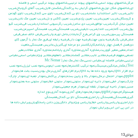
مركز
,
شاخصهاي پيوند اسمي
,
شاخصهاي پيوند ترتيبي
,
شاخصهاي پيوند تركيبي اسمي و فاصله
اي
,
شاخصهاي شكل توزيع
,
شاخصهاي گرايش به پراكندگي
,
شكستن فايل
,
ضريب آلفاي کرونباخ
,
ضريب
تاثير
,
ضريب تاثير استانتدارد نشده
,
ضريب تاو بي كندال
,
ضريب تاوي سي كندال
,
ضريب تاوي گودمن
و كروسكال
,
ضريب تعيين
,
ضريب تعيين پژدو
,
ضريب تعيين كاكس و نل
,
ضريب تعيين مك نادن
,
ضريب
تعيين نيجل كرك
,
ضريب توافق
,
ضريب دي سامرز
,
ضريب رگرسيوني استاندارد
,
ضريب في
,
ضريب كيو
يول
,
ضريب گاما
,
ضريب لاندا
,
ضريب نايقيني
,
ضريب همبستگي
,
ضريب همبستگي اسپيرمن
,
ضريب
همبستگي پيرسون
,
ضريب وي كرامر
,
طرح آزمايشات
,
عامل تورم واريانس
,
فرض خالف صفر
,
فرض
صفر
,
فرض يك
,
فرضيه بدون جهت
,
فرضيه جهت دار
,
فرضيه رابطه اي
,
فرق مك نمار با آزمون كاي
دو
,
فصل 4
,
فصل چهار پايانامه
,
كاپا
,
كلاستر دو مرحله اي
,
گابريل
,
ماتريس همبستگي
,
ماهيت
اعداد
,
متغير
,
متغير كووريت
,
مشاوره آماري
,
مشاوره آماري پايانامه
,
مشاوره آماري مقالات
,
مغير
تصنعي
,
مفهوم فرضيه
,
مقادير غايب
,
مقادير گمشده
,
مقادير نامعلوم
,
مقادير ويژه
,
مقياس اسمي
,
مقياس
ترتيبي
,
مقياس فاصله اي
,
مقياس نسبي
,
مك نمار
,
مك نمار( Mc Nemar
Test)
,
مكمار
,
ميانگين
,
ميسينگ
,
نحوه تركيب كلاسترها
,
نحوه نصب ايموس
,
نحوه نصب ليزرل
,
نحوه نصب
نرم افزار spss
,
نحوه ورود داده ها به spss
,
نرم افزارهاي آماري
,
نرمال بودن
,
نسبت بخت ها
,
نمودار
ppplot
,
نمودار احتمال نرمال
,
نمودار بالا و پايين بسته
,
نمودار پراكنش
,
نمودار جعبه اي
,
نمودار چارك-
چارك
,
نمودار خطي
,
نمودار دايره اي
,
نمودار ستوني
,
نمودار ستوني خطا
,
نمودار ستوني سه بعدي
,
نمودار
مسير
,
نمودار ناحيه اي
,
نمودار نقطه اي
,
نمودار هرم جمعيتي
,
نمودار
هيستوگرام
,
نمودارqqplot
,
نمودارها
,
نمودارهاي آماري
,
نمونه آماري
,
نوع اندازه
گيري
,
همبستگي
,
همبستگي پارامتري
,
همبستگي تاو بي کندال
,
همبستگي
ناپارامتري
,
واريانس
,
واريانس خطا
,
واريانس ويژه
,
والر دانكن
,
وزن دادن پاسخگويان
,
ويرايش داده ها
در اس پي اس اس
,
ويرايش نمودار
جولای
13
دیدگاه‌ها
بسته هستند