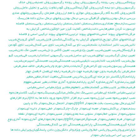
پروماكس
,
روش پس رونده رگرسيون
,
روش پيش رونده رگرسيون
,
روش تصنيف
,
روش حذف
رگرسيون
,
روش دو نيمه كردن
,
روش كوآرتيماكس
,
روش كودرتفاوت پايايي و تحليل عامل
,
روش
گاتمن
,
روش گام به گام رگرسيون
,
روش موازي يا هم ارز
,
روش همزمان رگرسيون
,
روشهاي عددي
بررسي نرمال بودن
,
روشهاي گرافيكي بررسي نرمال بودن
,
روشهاي نرمال سازي داده ها
,
ريسك
نسبي
,
سازه
,
سطح معناداري
,
سنجش
,
سنجش اعتبار
,
سنجش پايايي
,
سنجش روايي
,
سنجش فاصله
اي
,
سورت كردن متغيرها
,
سي دانت
,
شاخص كفايت كيزر-مير-اولكين
,
شاخص گرايش به
مركز
,
شاخصهاي پيوند اسمي
,
شاخصهاي پيوند ترتيبي
,
شاخصهاي پيوند تركيبي اسمي و فاصله
اي
,
شاخصهاي شكل توزيع
,
شاخصهاي گرايش به پراكندگي
,
شكستن فايل
,
ضريب آلفاي کرونباخ
,
ضريب
تاثير
,
ضريب تاثير استانتدارد نشده
,
ضريب تاو بي كندال
,
ضريب تاوي سي كندال
,
ضريب تاوي گودمن
و كروسكال
,
ضريب تعيين
,
ضريب تعيين پژدو
,
ضريب تعيين كاكس و نل
,
ضريب تعيين مك نادن
,
ضريب
تعيين نيجل كرك
,
ضريب توافق
,
ضريب دي سامرز
,
ضريب رگرسيوني استاندارد
,
ضريب في
,
ضريب كيو
يول
,
ضريب گاما
,
ضريب لاندا
,
ضريب نايقيني
,
ضريب همبستگي
,
ضريب همبستگي اسپيرمن
,
ضريب
همبستگي پيرسون
,
ضريب وي كرامر
,
طرح آزمايشات
,
عامل تورم واريانس
,
فرض خالف صفر
,
فرض
صفر
,
فرض يك
,
فرضيه بدون جهت
,
فرضيه جهت دار
,
فرضيه رابطه اي
,
فصل 4
,
فصل چهار
پايانامه
,
كاپا
,
كلاستر دو مرحله اي
,
گابريل
,
ماتريس همبستگي
,
ماهيت اعداد
,
متغير
,
متغير
كووريت
,
مشاوره آماري
,
مشاوره آماري پايانامه
,
مشاوره آماري مقالات
,
مغير تصنعي
,
مفهوم
فرضيه
,
مقادير غايب
,
مقادير گمشده
,
مقادير نامعلوم
,
مقادير ويژه
,
مقياس اسمي
,
مقياس
ترتيبي
,
مقياس فاصله اي
,
مقياس نسبي
,
مك نمار
,
مكمار
,
ميانگين
,
ميسينگ
,
نحوه تركيب كلاسترها
,
نحوه
نصب ايموس
,
نحوه نصب ليزرل
,
نحوه نصب نرم افزار spss
,
نحوه ورود داده ها به spss
,
نرم افزارهاي
آماري
,
نرمال بودن
,
نسبت بخت ها
,
نمودار ppplot
,
نمودار احتمال نرمال
,
نمودار بالا و پايين
بسته
,
نمودار پراكنش
,
نمودار جعبه اي
,
نمودار چارك-چارك
,
نمودار خطي
,
نمودار دايره اي
,
نمودار
ستوني
,
نمودار ستوني خطا
,
نمودار ستوني سه بعدي
,
نمودار مسير
,
نمودار ناحيه اي
,
نمودار نقطه
اي
,
نمودار هرم جمعيتي
,
نمودار هيستوگرام
,
نمودارqqplot
,
نمودارها
,
نمودارهاي آماري
,
نمونه آماري
,
نوع
اندازه گيري
,
همبستگي
,
همبستگي پارامتري
,
همبستگي تاو بي کندال
,
همبستگي
ناپارامتري
,
واريانس
,
واريانس خطا
,
واريانس ويژه
,
والر دانكن
,
وزن دادن پاسخگويان
,
ويرايش داده ها
در اس پي اس اس
,
ويرايش نمودار