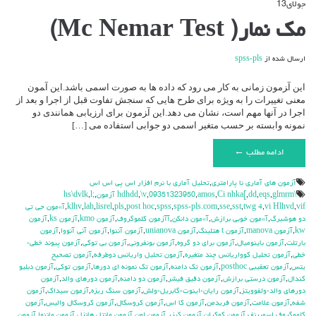
جولای
13
دیدگاه‌ها
بسته هستند
برای
مک نمار( Mc Nemar Test)
مک
نمار(
Mc
ارسال شده از
spss-pls
Nemar
Test)
این آ‍زمون زمانی به کار می رود که داده ها به صورت اسمی باشد.این آ‍مون
معنی تغییرات را به ویژه برای طرح هایی که سنجش تفاوت قبل از اجرا و بعد از
اجرا در آنها مهم است، نشان می دهد.این آ‍زمون برای ارزیابی همانندی دو
نمونه وابسته بر حسب متغیر اسمی دو جوابی استفاده می […]
ادامه مطلب ←
آزمون هاي آماري نا پارامتري
,
تحليل آماري با نرم افزار اس پي اس اس
\hdhdd
glmrm آزمون
,
eqs
,
dd
,
Ci nhka[
,
amos
,
09351323950
,
\v
,
,
l;
,
hs\dvlk
vif
,
vi Hlhvd
,
twg 4
,
sst
,
sse
,
spss-pls.com
,
spss
,
post hoc
,
pls
,
lisrel
,
lah
,
klhv
,
آ»مون جي تي
دو هوشبرگ
,
آ»مون خوبي برازش
,
آ»مون دانكن
,
آآزمون كلموگروف
,
آزمون kmo
,
آزمون ks
,
آزمون
kw
,
آزمون manova
,
آزمون t هتلينگ
,
آزمون unianova
,
آزمون آننوا
,
آزمون آني آنووا
,
آزمون
بارتلت
,
آزمون باينوميال
,
آزمون براي دو گروه
,
آزمون بونفروني
,
آزمون بي توكي
,
آزمون پيوند خطي-
خطي
,
آزمون تحليل كوواريانس چند متغيره
,
آزمون تحليل واريانس دوطرفه
,
آزمون تصحيح
يتس
,
آزمون تعقيبي posthoc
,
آزمون تك دامنه
,
آزمون تك نمونه اي دورها
,
آزمون توكي
,
آزمون دبليو
كندال
,
آزمون درستي برازش
,
آزمون دقيق فيشر
,
آزمون دو دامنه
,
آزمون دورهاي والد
,
آزمون
دورهاي والد-ولفوويتز
,
آزمون رايان-اينوت-گابريل-ولش
,
آزمون سنگ ريزه
,
آزمون سيداك
,
آزمون
شفه
,
آزمون علامت
,
آزمون فريدمن
,
آزمون كا اس
,
آزمون كروسكال
,
آزمون كروسكال واليس
,
آزمون
كلموگروف اسميرنف
,
آزمون كوكران
,
آزمون كيزر
,
آزمون لون
,
آزمون مانتل هانزل
,
آزمون ماننوا
,
آزمون