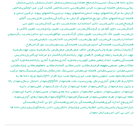
سازي داده ها
,
ريسك نسبي
,
سازه
,
سطح معناداري
,
سنجش
,
سنجش اعتبار
,
سنجش پايايي
,
سنجش
روايي
,
سنجش فاصله اي
,
سورت كردن متغيرها
,
سي دانت
,
شاخص كفايت كيزر-مير-اولكين
,
شاخص
گرايش به مركز
,
شاخصهاي پيوند اسمي
,
شاخصهاي پيوند ترتيبي
,
شاخصهاي پيوند تركيبي اسمي و
فاصله اي
,
شاخصهاي شكل توزيع
,
شاخصهاي گرايش به پراكندگي
,
شكستن فايل
,
ضريب آلفاي
کرونباخ
,
ضريب تاثير
,
ضريب تاثير استانتدارد نشده
,
ضريب تاو بي كندال
,
ضريب تاوي سي
كندال
,
ضريب تاوي گودمن و كروسكال
,
ضريب تعيين
,
ضريب تعيين پژدو
,
ضريب تعيين كاكس و
نل
,
ضريب تعيين مك نادن
,
ضريب تعيين نيجل كرك
,
ضريب توافق
,
ضريب دي سامرز
,
ضريب رگرسيوني
استاندارد
,
ضريب في
,
ضريب كيو يول
,
ضريب گاما
,
ضريب لاندا
,
ضريب نايقيني
,
ضريب
همبستگي
,
ضريب همبستگي اسپيرمن
,
ضريب همبستگي پيرسون
,
ضريب وي كرامر
,
طرح
آزمايشات
,
عامل تورم واريانس
,
فرض خالف صفر
,
فرض صفر
,
فرض يك
,
فرضيه بدون جهت
,
فرضيه
جهت دار
,
فرضيه رابطه اي
,
فصل 4
,
فصل چهار پايانامه
,
كاپا
,
كلاستر دو مرحله اي
,
گابريل
,
ماتريس
همبستگي
,
ماهيت اعداد
,
متغير
,
متغير كووريت
,
مشاوره آماري
,
مشاوره آماري پايانامه
,
مشاوره آماري
مقالات
,
مغير تصنعي
,
مفهوم فرضيه
,
مقادير غايب
,
مقادير گمشده
,
مقادير نامعلوم
,
مقادير ويژه
,
مقياس
اسمي
,
مقياس ترتيبي
,
مقياس فاصله اي
,
مقياس نسبي
,
مك نمار
,
مكمار
,
ميانگين
,
ميسينگ
,
نحوه تركيب
كلاسترها
,
نحوه نصب ايموس
,
نحوه نصب ليزرل
,
نحوه نصب نرم افزار spss
,
نحوه ورود داده ها به
spss
,
نرم افزارهاي آماري
,
نرمال بودن
,
نسبت بخت ها
,
نمودار ppplot
,
نمودار احتمال نرمال
,
نمودار بالا
و پايين بسته
,
نمودار پراكنش
,
نمودار جعبه اي
,
نمودار چارك-چارك
,
نمودار خطي
,
نمودار دايره
اي
,
نمودار ستوني
,
نمودار ستوني خطا
,
نمودار ستوني سه بعدي
,
نمودار مسير
,
نمودار ناحيه اي
,
نمودار
نقطه اي
,
نمودار هرم جمعيتي
,
نمودار هيستوگرام
,
نمودارqqplot
,
نمودارها
,
نمودارهاي آماري
,
نمونه
آماري
,
نوع اندازه گيري
,
همبستگي
,
همبستگي پارامتري
,
همبستگي تاو بي کندال
,
همبستگي
ناپارامتري
,
واريانس
,
واريانس خطا
,
واريانس ويژه
,
والر دانكن
,
وزن دادن پاسخگويان
,
ويرايش داده ها
در اس پي اس اس
,
ويرايش نمودار