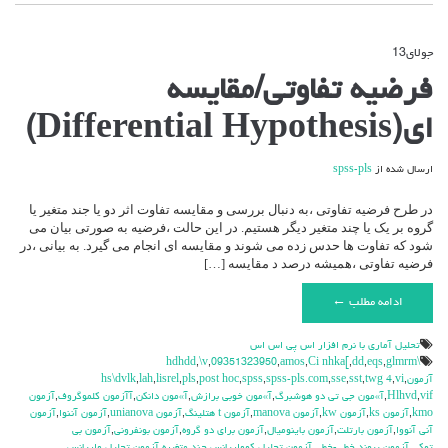
جولای
13
دیدگاه‌ها
بسته هستند
برای
فرضیه تفاوتی/مقایسه
فرضیه
تفاوتی/
ای(Differential Hypothesis)
مقایسه
ای(Differential
Hypothesis)
ارسال شده از
spss-pls
در طرح فرضیه تفاوتی ،به دنبال بررسی و مقایسه تفاوت اثر دو یا جند متغیر یا
گروه بر یک یا چند متغیر دیگر هستیم. در این حالت ،فرضیه به صورتی بیان می
شود که تفاوت ها حدس زده می شوند و مقایسه ای انجام می گیرد. به بیانی ،در
فرضیه تفاوتی ،همیشه درصد د مقایسه […]
ادامه مطلب ←
تحليل آماري با نرم افزار اس پي اس اس
,
\v
,
09351323950
,
amos
,
Ci nhka[
,
dd
,
eqs
,
glmrm
\hdhdd
آزمون
,
vi
,
twg 4
,
sst
,
sse
,
spss-pls.com
,
spss
,
post hoc
,
pls
,
lisrel
,
lah
,
hs\dvlk
vif
,
Hlhvd
,
آ»مون جي تي دو هوشبرگ
,
آ»مون خوبي برازش
,
آ»مون دانكن
,
آآزمون كلموگروف
,
آزمون
kmo
,
آزمون ks
,
آزمون kw
,
آزمون manova
,
آزمون t هتلينگ
,
آزمون unianova
,
آزمون آننوا
,
آزمون
آني آنووا
,
آزمون بارتلت
,
آزمون باينوميال
,
آزمون براي دو گروه
,
آزمون بونفروني
,
آزمون بي