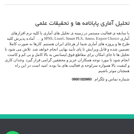
تحلیل آماری پایانامه ها و تحقیقات علمی
با سابقه ی فعالیت مستمر در زمینه ی تحلیل های آماری با کلیه نرم افزارهای
آماری SPSS، Lisrel، Smart PLS، Amos، Expert Choice و … آماده پذیرش کلیه
طرح ها و پروژه های آماری شما از هرجای ایران هستیم. کارها به صورت کاملا
تضمین شده و قابل ویرایش تا پای تأیید نهایی انجام خواهد شد. تلاش می شود تا
تحلیل ها تا جای امکان برای مقاطع فوق لیسانس به بالا کامل و بی کم و کاست
انجام شود تا مورد توجه همکاران عزیز و محققین گرامی قرار گیرد. وجدان کاری
و کیفیت بالا همواره سرلوحه ی فعالیت های ما بوده. امید است در این راه
همچنان موثر باشیم.
شماره تماس و تلگرام :
09351323950