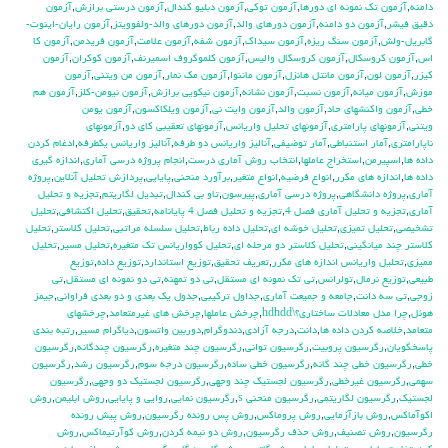
دامنه
,
آزمون تك نمونه اي دورها
,
آزمون توكي
,
آزمون دبليو كندال
,
آزمون درستي برازش
,
آزمون
دقيق فيشر
,
آزمون دو دامنه
,
آزمون دورهاي والد
,
آزمون دورهاي والد-ولفوويتز
,
آزمون رايان-اينوت-
گابريل-ولش
,
آزمون سنگ ريزه
,
آزمون سيداك
,
آزمون شفه
,
آزمون علامت
,
آزمون فريدمن
,
آزمون كا
اس
,
آزمون كروسكال
,
آزمون كروسكال واليس
,
آزمون كلموگروف اسميرنف
,
آزمون كوكران
,
آزمون
كيزر
,
آزمون لون
,
آزمون مانتل هانزل
,
آزمون ماننوا
,
آزمون مك نمار
,
آزمون من ويتني
,
آزمون
موزش
,
آزمون ميانه
,
آزمون نسبت
,
آزمون نشانه
,
آزمون نيكويي برازش
,
آزمون نيومن-كلز
,
آزمون هم
خطي
,
آزمون واكنشهاي حاد
,
آزمون والد
,
آزمون وايت ني
,
آزمون ويلكاكسون
,
آزمون يومن
ويتني
,
آزمونهاي پارامتري
,
آزمونهاي تحليل واريانس
,
آزمونهاي تعقيبي كاي دو
,
آزمونهاي
ناپارامتري
,
آمار استنباطي
,
آمار توضيفي
,
آناليز واريانس دو طرفه
,
آناليز واريانس يکطرفه
,
ادغام كردن
داده ها
,
اسپيرمن
,
استخراج عاملها
,
انتخاب روش آماري درست
,
انجام پروژه درسي آماري
,
اندازه گيري
داده ها
,
اندازه هاي مكرر
,
انواع فرضيه
,
انواع متغير
,
برآورد منحني
,
پايايي
,
پردازش تحليل آنلاين
,
پروژه
آماري
,
پروژه دانشگاهي
,
پروژه درسي آماري
,
پيرسون
,
تاو بي کندال
,
تبديل لگاريتم
,
تجزيه و تحليل
آماري
,
تجزيه و تحليل آماري فصل 4
,
تجزيه و تحليل فصل 4 پايانامه
,
تحقيق
,
تحليل اكتشافي
,
تحليل
تشخيصي
,
تحليل تميزي
,
تحليل خوشه اي
,
تحليل داده رباط
,
تحليل سلسله مراتبي
,
تحليل كلاستر
,
تحليل
كلاستر چند ميانگيني
,
تحليل كلاستر دو مرحله اي
,
تحليل كوواريانس تك متغيره
,
تحليل مسير
,
تحليل
مميزي
,
تحليل واريانس اندازه هاي مكرر
,
تعريف تحقيق
,
توزيع استاندارد
,
توزيع داده
,
توزيع
طبيعي
,
توزيع نرمال
,
تولرانس
,
تي تک نمونه اي مستقل
,
تي دو تمهنه
,
تي دو نمونه اي مستقل
,
تي
زوجي
,
تي سه دانت
,
جامعه و جميعت آماري
,
جداول تركيبي
,
جدول يك بعدي و دو بعدي فراواني
,
جيمز
هوئل
,
چرا مدل معادلات ساختاری؟\hdhdd
,
چرخش عاملها
,
چرخش هاي غيرمتعامد
,
چرخشهاي
متعامد
,
خلاصه كردن داده ها
,
دانت
,
درجه آزادي
,
دندوگرام
,
دوربين واتسون
,
دياگرام مسير
,
رتبه بندي
پاسخگويان
,
رگرسيون پروبيت
,
رگرسيون تواني
,
رگرسيون چند متغيره
,
رگرسيون چندگانه
,
رگرسيون
خطي
,
رگرسيون خطي چند گانه
,
رگرسيون خطي ساده
,
رگرسيون درجه سوم
,
رگرسيون رشد
,
رگرسيون
سهمي
,
رگرسيون غيرخطي
,
رگرسيون لجستيك چند وجهي
,
رگرسيون لجستيك دو وجهي
,
رگرسيون
لجستيک
,
رگرسيون لگاريتمي
,
رگرسيون منحني s
,
رگرسيون نمايي
,
روايي و پايايي
,
روش ابليمن
,
روش
اكوآماكس
,
روش بازآزمايي
,
روش پروماكس
,
روش پس رونده رگرسيون
,
روش پيش رونده
رگرسيون
,
روش تصنيف
,
روش حذف رگرسيون
,
روش دو نيمه كردن
,
روش كوآرتيماكس
,
روش