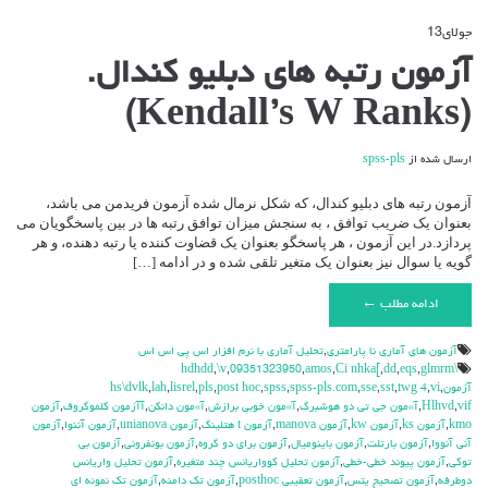
جولای
13
دیدگاه‌ها
بسته هستند
برای
آزمون رتبه های دبلیو کندال.
آزمون
رتبه
(Kendall’s W Ranks)
های
دبلیو
کندال.
ارسال شده از
spss-pls
(Kendall’s
W
Ranks)
آزمون رتبه های دبلیو کندال، که شکل نرمال شده آزمون فریدمن می باشد،
بعنوان یک ضریب توافق ، به سنجش میزان توافق رتبه ها در بین پاسخگویان می
پردازد.در این آزمون ، هر پاسخگو بعنوان یک قضاوت کننده یا رتبه دهنده، و هر
گویه یا سوال نیز بعنوان یک متغیر تلقی شده و در ادامه […]
ادامه مطلب ←
آزمون هاي آماري نا پارامتري
,
تحليل آماري با نرم افزار اس پي اس اس
,
\v
,
09351323950
,
amos
,
Ci nhka[
,
dd
,
eqs
,
glmrm
\hdhdd
آزمون
,
vi
,
twg 4
,
sst
,
sse
,
spss-pls.com
,
spss
,
post hoc
,
pls
,
lisrel
,
lah
,
hs\dvlk
vif
,
Hlhvd
,
آ»مون جي تي دو هوشبرگ
,
آ»مون خوبي برازش
,
آ»مون دانكن
,
آآزمون كلموگروف
,
آزمون
kmo
,
آزمون ks
,
آزمون kw
,
آزمون manova
,
آزمون t هتلينگ
,
آزمون unianova
,
آزمون آننوا
,
آزمون
آني آنووا
,
آزمون بارتلت
,
آزمون باينوميال
,
آزمون براي دو گروه
,
آزمون بونفروني
,
آزمون بي
توكي
,
آزمون پيوند خطي-خطي
,
آزمون تحليل كوواريانس چند متغيره
,
آزمون تحليل واريانس
دوطرفه
,
آزمون تصحيح يتس
,
آزمون تعقيبي posthoc
,
آزمون تك دامنه
,
آزمون تك نمونه اي