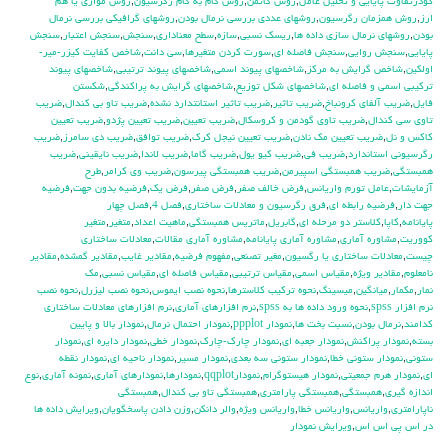
كودرتفاوت پايايي و تحليل عامل
,
روش گاتمن
,
روش گام به گام رگرسيون
,
روش موازي يا هم
ارز
,
روش همزمان رگرسيون
,
روشهاي عددي بررسي نرمال بودن
,
روشهاي گرافيكي بررسي نرمال
بودن
,
روشهاي نرمال سازي داده ها
,
ريسك نسبي
,
سازه
,
سطح معناداري
,
سنجش
,
سنجش اعتبار
,
سنجش
پايايي
,
سنجش روايي
,
سنجش فاصله اي
,
سورت كردن متغيرها
,
سي دانت
,
شاخص كفايت كيزر-مير-
اولكين
,
شاخص گرايش به مركز
,
شاخصهاي پيوند اسمي
,
شاخصهاي پيوند ترتيبي
,
شاخصهاي پيوند
تركيبي اسمي و فاصله اي
,
شاخصهاي شكل توزيع
,
شاخصهاي گرايش به پراكندگي
,
شكستن
فايل
,
ضريب آلفاي کرونباخ
,
ضريب تاثير
,
ضريب تاثير استانتدارد نشده
,
ضريب تاو بي كندال
,
ضريب
تاوي سي كندال
,
ضريب تاوي گودمن و كروسكال
,
ضريب تعيين
,
ضريب تعيين پژدو
,
ضريب تعيين
كاكس و نل
,
ضريب تعيين مك نادن
,
ضريب تعيين نيجل كرك
,
ضريب توافق
,
ضريب دي سامرز
,
ضريب
رگرسيوني استاندارد
,
ضريب في
,
ضريب كيو يول
,
ضريب گاما
,
ضريب لاندا
,
ضريب نايقيني
,
ضريب
همبستگي
,
ضريب همبستگي اسپيرمن
,
ضريب همبستگي پيرسون
,
ضريب وي كرامر
,
طرح
آزمايشات
,
عامل تورم واريانس
,
فرض خالف صفر
,
فرض صفر
,
فرض يك
,
فرضيه بدون جهت
,
فرضيه
جهت دار
,
فرضيه رابطه اي
,
فرق رگرسیون و معادلات ساختاری
,
فصل 4
,
فصل چهار
پايانامه
,
كاپا
,
كلاستر دو مرحله اي
,
گابريل
,
ماتريس همبستگي
,
ماهيت اعداد
,
متغير
,
متغير
كووريت
,
مشاوره آماري
,
مشاوره آماري پايانامه
,
مشاوره آماري مقالات
,
معادلات ساختاری
چیست
,
معادلات ساختاری یا رگسیون
,
مغير تصنعي
,
مفهوم فرضيه
,
مقادير غايب
,
مقادير گمشده
,
مقادير
نامعلوم
,
مقادير ويژه
,
مقياس اسمي
,
مقياس ترتيبي
,
مقياس فاصله اي
,
مقياس نسبي
,
مك
نمار
,
مكمار
,
ميانگين
,
ميسينگ
,
نحوه تركيب كلاسترها
,
نحوه نصب ايموس
,
نحوه نصب ليزرل
,
نحوه نصب
نرم افزار spss
,
نحوه ورود داده ها به spss
,
نرم افزارهاي آماري
,
نرم افزارهای معادلات ساختاری
کدامند
,
نرمال بودن
,
نسبت بخت ها
,
نمودار ppplot
,
نمودار احتمال نرمال
,
نمودار بالا و پايين
بسته
,
نمودار پراكنش
,
نمودار جعبه اي
,
نمودار چارك-چارك
,
نمودار خطي
,
نمودار دايره اي
,
نمودار
ستوني
,
نمودار ستوني خطا
,
نمودار ستوني سه بعدي
,
نمودار مسير
,
نمودار ناحيه اي
,
نمودار نقطه
اي
,
نمودار هرم جمعيتي
,
نمودار هيستوگرام
,
نمودارqqplot
,
نمودارها
,
نمودارهاي آماري
,
نمونه آماري
,
نوع
اندازه گيري
,
همبستگي
,
همبستگي پارامتري
,
همبستگي تاو بي کندال
,
همبستگي
ناپارامتري
,
واريانس
,
واريانس خطا
,
واريانس ويژه
,
والر دانكن
,
وزن دادن پاسخگويان
,
ويرايش داده ها
در اس پي اس اس
,
ويرايش نمودار