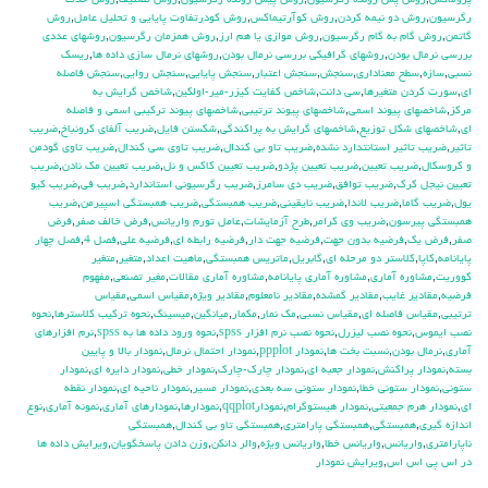
پروماكس
,
روش پس رونده رگرسيون
,
روش پيش رونده رگرسيون
,
روش تصنيف
,
روش حذف
رگرسيون
,
روش دو نيمه كردن
,
روش كوآرتيماكس
,
روش كودرتفاوت پايايي و تحليل عامل
,
روش
گاتمن
,
روش گام به گام رگرسيون
,
روش موازي يا هم ارز
,
روش همزمان رگرسيون
,
روشهاي عددي
بررسي نرمال بودن
,
روشهاي گرافيكي بررسي نرمال بودن
,
روشهاي نرمال سازي داده ها
,
ريسك
نسبي
,
سازه
,
سطح معناداري
,
سنجش
,
سنجش اعتبار
,
سنجش پايايي
,
سنجش روايي
,
سنجش فاصله
اي
,
سورت كردن متغيرها
,
سي دانت
,
شاخص كفايت كيزر-مير-اولكين
,
شاخص گرايش به
مركز
,
شاخصهاي پيوند اسمي
,
شاخصهاي پيوند ترتيبي
,
شاخصهاي پيوند تركيبي اسمي و فاصله
اي
,
شاخصهاي شكل توزيع
,
شاخصهاي گرايش به پراكندگي
,
شكستن فايل
,
ضريب آلفاي کرونباخ
,
ضريب
تاثير
,
ضريب تاثير استانتدارد نشده
,
ضريب تاو بي كندال
,
ضريب تاوي سي كندال
,
ضريب تاوي گودمن
و كروسكال
,
ضريب تعيين
,
ضريب تعيين پژدو
,
ضريب تعيين كاكس و نل
,
ضريب تعيين مك نادن
,
ضريب
تعيين نيجل كرك
,
ضريب توافق
,
ضريب دي سامرز
,
ضريب رگرسيوني استاندارد
,
ضريب في
,
ضريب كيو
يول
,
ضريب گاما
,
ضريب لاندا
,
ضريب نايقيني
,
ضريب همبستگي
,
ضريب همبستگي اسپيرمن
,
ضريب
همبستگي پيرسون
,
ضريب وي كرامر
,
طرح آزمايشات
,
عامل تورم واريانس
,
فرض خالف صفر
,
فرض
صفر
,
فرض يك
,
فرضيه بدون جهت
,
فرضيه جهت دار
,
فرضيه رابطه اي
,
فرضيه علي
,
فصل 4
,
فصل چهار
پايانامه
,
كاپا
,
كلاستر دو مرحله اي
,
گابريل
,
ماتريس همبستگي
,
ماهيت اعداد
,
متغير
,
متغير
كووريت
,
مشاوره آماري
,
مشاوره آماري پايانامه
,
مشاوره آماري مقالات
,
مغير تصنعي
,
مفهوم
فرضيه
,
مقادير غايب
,
مقادير گمشده
,
مقادير نامعلوم
,
مقادير ويژه
,
مقياس اسمي
,
مقياس
ترتيبي
,
مقياس فاصله اي
,
مقياس نسبي
,
مك نمار
,
مكمار
,
ميانگين
,
ميسينگ
,
نحوه تركيب كلاسترها
,
نحوه
نصب ايموس
,
نحوه نصب ليزرل
,
نحوه نصب نرم افزار spss
,
نحوه ورود داده ها به spss
,
نرم افزارهاي
آماري
,
نرمال بودن
,
نسبت بخت ها
,
نمودار ppplot
,
نمودار احتمال نرمال
,
نمودار بالا و پايين
بسته
,
نمودار پراكنش
,
نمودار جعبه اي
,
نمودار چارك-چارك
,
نمودار خطي
,
نمودار دايره اي
,
نمودار
ستوني
,
نمودار ستوني خطا
,
نمودار ستوني سه بعدي
,
نمودار مسير
,
نمودار ناحيه اي
,
نمودار نقطه
اي
,
نمودار هرم جمعيتي
,
نمودار هيستوگرام
,
نمودارqqplot
,
نمودارها
,
نمودارهاي آماري
,
نمونه آماري
,
نوع
اندازه گيري
,
همبستگي
,
همبستگي پارامتري
,
همبستگي تاو بي کندال
,
همبستگي
ناپارامتري
,
واريانس
,
واريانس خطا
,
واريانس ويژه
,
والر دانكن
,
وزن دادن پاسخگويان
,
ويرايش داده ها
در اس پي اس اس
,
ويرايش نمودار