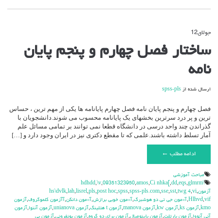
جولای
12
دیدگاه‌ها
بسته هستند
برای
ساختار فصل چهارم و پنجم پایان
ساختار
فصل
نامه
چهارم
و
پنجم
ارسال شده از
spss-pls
پایان
نامه
فصل چهارم و پنجم پایان نامه فصل چهارم پایانامه ها یکی از مهم ترین ، حساس
ترین و پر درد سرترین بخشهای یک پایانامه محسوب می شوند.دانشجویان با
گذراندن چند واحد درسی در دانشگاه قطعا نمی توانند بر تمامی مسائل علم
آمار تسلط داشته باشند.علمی که تا مقطع دکتری نیز در ایران وجود دارد و […]
ادامه مطلب ←
مباحث آموزشي
,
\v
,
09351323950
,
amos
,
Ci nhka[
,
dd
,
eqs
,
glmrm
\hdhdd
آزمون
,
vi
,
twg 4
,
sst
,
sse
,
spss-pls.com
,
spss
,
post hoc
,
pls
,
lisrel
,
lah
,
hs\dvlk
vif
,
Hlhvd
,
آ»مون جي تي دو هوشبرگ
,
آ»مون خوبي برازش
,
آ»مون دانكن
,
آآزمون كلموگروف
,
آزمون
kmo
,
آزمون ks
,
آزمون kw
,
آزمون manova
,
آزمون t هتلينگ
,
آزمون unianova
,
آزمون آننوا
,
آزمون
آني آنووا
,
آزمون بارتلت
,
آزمون باينوميال
,
آزمون براي دو گروه
,
آزمون بونفروني
,
آزمون بي