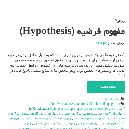
جولای
12
دیدگاه‌ها
بسته هستند
برای
مفهوم فرضیه (Hypothesis)
مفهوم
فرضیه
(Hypothesis)
ارسال شده از
spss-pls
یک فرضیه علمی،یک فرض آزمون پذیری است که به دلیل صادق بودن در مورد
برخی از واقعیات برای هدایت بررسی و تحقیق به طور موقت پذیرفته می
شود.هرتحقیق مبتنی بر یک سری فرضیه هایی در خصوص روابط احتمالی بین
پدیده ها و متغیرهای تحقیق بوده و هر محقق بنا به منابع متعدد، پاسخ هایی در
[…]
ادامه مطلب ←
مباحث آموزشي
,
\v
,
09351323950
,
amos
,
Ci nhka[
,
dd
,
eqs
,
glmrm
\hdhdd
آزمون
,
vi
,
twg 4
,
sst
,
sse
,
spss-pls.com
,
spss
,
post hoc
,
pls
,
lisrel
,
lah
,
hs\dvlk
vif
,
Hlhvd
,
آ»مون جي تي دو هوشبرگ
,
آ»مون خوبي برازش
,
آ»مون دانكن
,
آآزمون كلموگروف
,
آزمون
kmo
,
آزمون ks
,
آزمون kw
,
آزمون manova
,
آزمون t هتلينگ
,
آزمون unianova
,
آزمون آننوا
,
آزمون
آني آنووا
,
آزمون بارتلت
,
آزمون باينوميال
,
آزمون براي دو گروه
,
آزمون بونفروني
,
آزمون بي
توكي
,
آزمون پيوند خطي-خطي
,
آزمون تحليل كوواريانس چند متغيره
,
آزمون تحليل واريانس