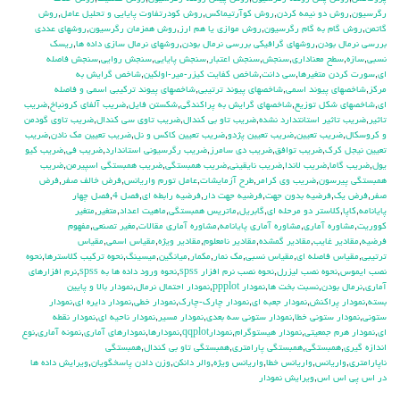
رگرسيون
,
روش دو نيمه كردن
,
روش كوآرتيماكس
,
روش كودرتفاوت پايايي و تحليل عامل
,
روش
گاتمن
,
روش گام به گام رگرسيون
,
روش موازي يا هم ارز
,
روش همزمان رگرسيون
,
روشهاي عددي
بررسي نرمال بودن
,
روشهاي گرافيكي بررسي نرمال بودن
,
روشهاي نرمال سازي داده ها
,
ريسك
نسبي
,
سازه
,
سطح معناداري
,
سنجش
,
سنجش اعتبار
,
سنجش پايايي
,
سنجش روايي
,
سنجش فاصله
اي
,
سورت كردن متغيرها
,
سي دانت
,
شاخص كفايت كيزر-مير-اولكين
,
شاخص گرايش به
مركز
,
شاخصهاي پيوند اسمي
,
شاخصهاي پيوند ترتيبي
,
شاخصهاي پيوند تركيبي اسمي و فاصله
اي
,
شاخصهاي شكل توزيع
,
شاخصهاي گرايش به پراكندگي
,
شكستن فايل
,
ضريب آلفاي کرونباخ
,
ضريب
تاثير
,
ضريب تاثير استانتدارد نشده
,
ضريب تاو بي كندال
,
ضريب تاوي سي كندال
,
ضريب تاوي گودمن
و كروسكال
,
ضريب تعيين
,
ضريب تعيين پژدو
,
ضريب تعيين كاكس و نل
,
ضريب تعيين مك نادن
,
ضريب
تعيين نيجل كرك
,
ضريب توافق
,
ضريب دي سامرز
,
ضريب رگرسيوني استاندارد
,
ضريب في
,
ضريب كيو
يول
,
ضريب گاما
,
ضريب لاندا
,
ضريب نايقيني
,
ضريب همبستگي
,
ضريب همبستگي اسپيرمن
,
ضريب
همبستگي پيرسون
,
ضريب وي كرامر
,
طرح آزمايشات
,
عامل تورم واريانس
,
فرض خالف صفر
,
فرض
صفر
,
فرض يك
,
فرضيه بدون جهت
,
فرضيه جهت دار
,
فرضيه رابطه اي
,
فصل 4
,
فصل چهار
پايانامه
,
كاپا
,
كلاستر دو مرحله اي
,
گابريل
,
ماتريس همبستگي
,
ماهيت اعداد
,
متغير
,
متغير
كووريت
,
مشاوره آماري
,
مشاوره آماري پايانامه
,
مشاوره آماري مقالات
,
مغير تصنعي
,
مفهوم
فرضيه
,
مقادير غايب
,
مقادير گمشده
,
مقادير نامعلوم
,
مقادير ويژه
,
مقياس اسمي
,
مقياس
ترتيبي
,
مقياس فاصله اي
,
مقياس نسبي
,
مك نمار
,
مكمار
,
ميانگين
,
ميسينگ
,
نحوه تركيب كلاسترها
,
نحوه
نصب ايموس
,
نحوه نصب ليزرل
,
نحوه نصب نرم افزار spss
,
نحوه ورود داده ها به spss
,
نرم افزارهاي
آماري
,
نرمال بودن
,
نسبت بخت ها
,
نمودار ppplot
,
نمودار احتمال نرمال
,
نمودار بالا و پايين
بسته
,
نمودار پراكنش
,
نمودار جعبه اي
,
نمودار چارك-چارك
,
نمودار خطي
,
نمودار دايره اي
,
نمودار
ستوني
,
نمودار ستوني خطا
,
نمودار ستوني سه بعدي
,
نمودار مسير
,
نمودار ناحيه اي
,
نمودار نقطه
اي
,
نمودار هرم جمعيتي
,
نمودار هيستوگرام
,
نمودارqqplot
,
نمودارها
,
نمودارهاي آماري
,
نمونه آماري
,
نوع
اندازه گيري
,
همبستگي
,
همبستگي پارامتري
,
همبستگي تاو بي کندال
,
همبستگي
ناپارامتري
,
واريانس
,
واريانس خطا
,
واريانس ويژه
,
والر دانكن
,
وزن دادن پاسخگويان
,
ويرايش داده ها
در اس پي اس اس
,
ويرايش نمودار