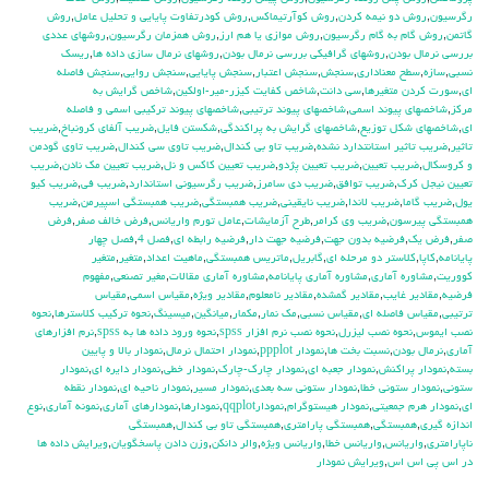
رگرسيون
,
روش دو نيمه كردن
,
روش كوآرتيماكس
,
روش كودرتفاوت پايايي و تحليل عامل
,
روش
گاتمن
,
روش گام به گام رگرسيون
,
روش موازي يا هم ارز
,
روش همزمان رگرسيون
,
روشهاي عددي
بررسي نرمال بودن
,
روشهاي گرافيكي بررسي نرمال بودن
,
روشهاي نرمال سازي داده ها
,
ريسك
نسبي
,
سازه
,
سطح معناداري
,
سنجش
,
سنجش اعتبار
,
سنجش پايايي
,
سنجش روايي
,
سنجش فاصله
اي
,
سورت كردن متغيرها
,
سي دانت
,
شاخص كفايت كيزر-مير-اولكين
,
شاخص گرايش به
مركز
,
شاخصهاي پيوند اسمي
,
شاخصهاي پيوند ترتيبي
,
شاخصهاي پيوند تركيبي اسمي و فاصله
اي
,
شاخصهاي شكل توزيع
,
شاخصهاي گرايش به پراكندگي
,
شكستن فايل
,
ضريب آلفاي کرونباخ
,
ضريب
تاثير
,
ضريب تاثير استانتدارد نشده
,
ضريب تاو بي كندال
,
ضريب تاوي سي كندال
,
ضريب تاوي گودمن
و كروسكال
,
ضريب تعيين
,
ضريب تعيين پژدو
,
ضريب تعيين كاكس و نل
,
ضريب تعيين مك نادن
,
ضريب
تعيين نيجل كرك
,
ضريب توافق
,
ضريب دي سامرز
,
ضريب رگرسيوني استاندارد
,
ضريب في
,
ضريب كيو
يول
,
ضريب گاما
,
ضريب لاندا
,
ضريب نايقيني
,
ضريب همبستگي
,
ضريب همبستگي اسپيرمن
,
ضريب
همبستگي پيرسون
,
ضريب وي كرامر
,
طرح آزمايشات
,
عامل تورم واريانس
,
فرض خالف صفر
,
فرض
صفر
,
فرض يك
,
فرضيه بدون جهت
,
فرضيه جهت دار
,
فرضيه رابطه اي
,
فصل 4
,
فصل چهار
پايانامه
,
كاپا
,
كلاستر دو مرحله اي
,
گابريل
,
ماتريس همبستگي
,
ماهيت اعداد
,
متغير
,
متغير
كووريت
,
مشاوره آماري
,
مشاوره آماري پايانامه
,
مشاوره آماري مقالات
,
مغير تصنعي
,
مفهوم
فرضيه
,
مقادير غايب
,
مقادير گمشده
,
مقادير نامعلوم
,
مقادير ويژه
,
مقياس اسمي
,
مقياس
ترتيبي
,
مقياس فاصله اي
,
مقياس نسبي
,
مك نمار
,
مكمار
,
ميانگين
,
ميسينگ
,
نحوه تركيب كلاسترها
,
نحوه
نصب ايموس
,
نحوه نصب ليزرل
,
نحوه نصب نرم افزار spss
,
نحوه ورود داده ها به spss
,
نرم افزارهاي
آماري
,
نرمال بودن
,
نسبت بخت ها
,
نمودار ppplot
,
نمودار احتمال نرمال
,
نمودار بالا و پايين
بسته
,
نمودار پراكنش
,
نمودار جعبه اي
,
نمودار چارك-چارك
,
نمودار خطي
,
نمودار دايره اي
,
نمودار
ستوني
,
نمودار ستوني خطا
,
نمودار ستوني سه بعدي
,
نمودار مسير
,
نمودار ناحيه اي
,
نمودار نقطه
اي
,
نمودار هرم جمعيتي
,
نمودار هيستوگرام
,
نمودارqqplot
,
نمودارها
,
نمودارهاي آماري
,
نمونه آماري
,
نوع
اندازه گيري
,
همبستگي
,
همبستگي پارامتري
,
همبستگي تاو بي کندال
,
همبستگي
ناپارامتري
,
واريانس
,
واريانس خطا
,
واريانس ويژه
,
والر دانكن
,
وزن دادن پاسخگويان
,
ويرايش داده ها
در اس پي اس اس
,
ويرايش نمودار