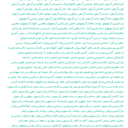
كروسكال
,
آزمون كروسكال واليس
,
آزمون كلموگروف اسميرنف
,
آزمون كوكران
,
آزمون كيزر
,
آزمون
لون
,
آزمون مانتل هانزل
,
آزمون ماننوا
,
آزمون مك نمار
,
آزمون من ويتني
,
آزمون موزش
,
آزمون
ميانه
,
آزمون نسبت
,
آزمون نشانه
,
آزمون نيكويي برازش
,
آزمون نيومن-كلز
,
آزمون هم خطي
,
آزمون
واكنشهاي حاد
,
آزمون والد
,
آزمون وايت ني
,
آزمون ويلكاكسون
,
آزمون يومن ويتني
,
آزمونهاي
پارامتري
,
آزمونهاي پوست هاك
,
آزمونهاي تحليل واريانس
,
آزمونهاي تعقيبي آنووا
,
آزمونهاي تعقيبي
كاي دو
,
آزمونهاي ناپارامتري
,
آمار استنباطي
,
آمار توضيفي
,
آناليز واريانس دو طرفه
,
آناليز واريانس
يكطرفه
,
آناليز واريانس يکطرفه
,
ادغام كردن داده ها
,
اسپيرمن
,
استخراج عاملها
,
انتخاب روش آماري
درست
,
انجام پروژه درسي آماري
,
اندازه گيري داده ها
,
اندازه هاي مكرر
,
انواع فرضيه
,
انواع
متغير
,
برآورد منحني
,
پايايي
,
پردازش تحليل آنلاين
,
پروژه آماري
,
پروژه دانشگاهي
,
پروژه درسي
آماري
,
پيرسون
,
پيش فرض هاي آنووا
,
پيش فرضهاي آ‍مون آنووا
,
تاو بي کندال
,
تبديل لگاريتم
,
تجزيه
و تحليل آماري
,
تجزيه و تحليل آماري فصل 4
,
تجزيه و تحليل فصل 4 پايانامه
,
تحقيق
,
تحليل
اكتشافي
,
تحليل تشخيصي
,
تحليل تميزي
,
تحليل خوشه اي
,
تحليل داده رباط
,
تحليل سلسله
مراتبي
,
تحليل كلاستر
,
تحليل كلاستر چند ميانگيني
,
تحليل كلاستر دو مرحله اي
,
تحليل كوواريانس
تك متغيره
,
تحليل مسير
,
تحليل مميزي
,
تحليل واريانس اندازه هاي مكرر
,
تعريف تحقيق
,
توزيع
استاندارد
,
توزيع داده
,
توزيع طبيعي
,
توزيع نرمال
,
تولرانس
,
تي تک نمونه اي مستقل
,
تي دو تمهنه
,
تي
دو نمونه اي مستقل
,
تي زوجي
,
تي سه دانت
,
جامعه و جميعت آماري
,
جداول تركيبي
,
جدول يك بعدي و
دو بعدي فراواني
,
جيمز هوئل
,
چرخش عاملها
,
چرخش هاي غيرمتعامد
,
چرخشهاي متعامد
,
خلاصه كردن
داده ها
,
دانت
,
درجه آزادي
,
دندوگرام
,
دوربين واتسون
,
دياگرام مسير
,
رتبه بندي پاسخگويان
,
رگرسيون
پروبيت
,
رگرسيون تواني
,
رگرسيون چند متغيره
,
رگرسيون چندگانه
,
رگرسيون خطي
,
رگرسيون خطي
چند گانه
,
رگرسيون خطي ساده
,
رگرسيون درجه سوم
,
رگرسيون رشد
,
رگرسيون سهمي
,
رگرسيون
غيرخطي
,
رگرسيون لجستيك چند وجهي
,
رگرسيون لجستيك دو وجهي
,
رگرسيون لجستيک
,
رگرسيون
لگاريتمي
,
رگرسيون منحني s
,
رگرسيون نمايي
,
روايي و پايايي
,
روش ابليمن
,
روش اكوآماكس
,
روش
بازآزمايي
,
روش پروماكس
,
روش پس رونده رگرسيون
,
روش پيش رونده رگرسيون
,
روش
تصنيف
,
روش حذف رگرسيون
,
روش دو نيمه كردن
,
روش كوآرتيماكس
,
روش كودرتفاوت پايايي و
تحليل عامل
,
روش گاتمن
,
روش گام به گام رگرسيون
,
روش موازي يا هم ارز
,
روش همزمان
رگرسيون
,
روشهاي عددي بررسي نرمال بودن
,
روشهاي گرافيكي بررسي نرمال بودن
,
روشهاي نرمال