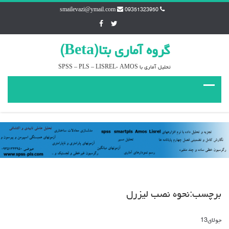
smailevazi@ymail.com
09351323950
گروه آماري بتا(Beta)
تحليل آماري با SPSS – PLS – LISREL- AMOS
برچسب:نحوه نصب ليزرل
جولای
13
دیدگاه‌ها
بسته هستند