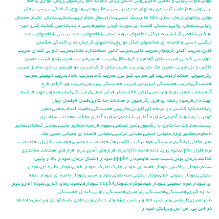
كودرتفاوت پايايي و تحليل عامل
,
روش گاتمن
,
روش گام به گام رگرسيون
,
روش موازي يا هم
ارز
,
روش همزمان رگرسيون
,
روشهاي عددي بررسي نرمال بودن
,
روشهاي گرافيكي بررسي نرمال
بودن
,
روشهاي نرمال سازي داده ها
,
ريسك نسبي
,
سازه
,
سطح معناداري
,
سنجش
,
سنجش اعتبار
,
سنجش
پايايي
,
سنجش روايي
,
سنجش فاصله اي
,
سورت كردن متغيرها
,
سي دانت
,
شاخص كفايت كيزر-مير-
اولكين
,
شاخص گرايش به مركز
,
شاخصهاي پيوند اسمي
,
شاخصهاي پيوند ترتيبي
,
شاخصهاي پيوند
تركيبي اسمي و فاصله اي
,
شاخصهاي شكل توزيع
,
شاخصهاي گرايش به پراكندگي
,
شكستن
فايل
,
ضريب آلفاي کرونباخ
,
ضريب تاثير
,
ضريب تاثير استانتدارد نشده
,
ضريب تاو بي كندال
,
ضريب
تاوي سي كندال
,
ضريب تاوي گودمن و كروسكال
,
ضريب تعيين
,
ضريب تعيين پژدو
,
ضريب تعيين
كاكس و نل
,
ضريب تعيين مك نادن
,
ضريب تعيين نيجل كرك
,
ضريب توافق
,
ضريب دي سامرز
,
ضريب
رگرسيوني استاندارد
,
ضريب في
,
ضريب كيو يول
,
ضريب گاما
,
ضريب لاندا
,
ضريب نايقيني
,
ضريب
همبستگي
,
ضريب همبستگي اسپيرمن
,
ضريب همبستگي پيرسون
,
ضريب وي كرامر
,
طرح
آزمايشات
,
عامل تورم واريانس
,
فرض خالف صفر
,
فرض صفر
,
فرض يك
,
فرضيه بدون جهت
,
فرضيه
جهت دار
,
فرضيه رابطه اي
,
فرق رگرسیون و معادلات ساختاری
,
فصل 4
,
فصل چهار
پايانامه
,
كاپا
,
كلاستر دو مرحله اي
,
گابريل
,
ماتريس همبستگي
,
ماهيت اعداد
,
متغير
,
متغير
كووريت
,
مشاوره آماري
,
مشاوره آماري پايانامه
,
مشاوره آماري مقالات
,
معادلات ساختاری
چیست
,
معادلات ساختاری یا رگسیون
,
مغير تصنعي
,
مفهوم فرضيه
,
مقادير غايب
,
مقادير گمشده
,
مقادير
نامعلوم
,
مقادير ويژه
,
مقياس اسمي
,
مقياس ترتيبي
,
مقياس فاصله اي
,
مقياس نسبي
,
مك
نمار
,
مكمار
,
ميانگين
,
ميسينگ
,
نحوه تركيب كلاسترها
,
نحوه نصب ايموس
,
نحوه نصب ليزرل
,
نحوه نصب
نرم افزار spss
,
نحوه ورود داده ها به spss
,
نرم افزارهاي آماري
,
نرم افزارهای معادلات ساختاری
کدامند
,
نرمال بودن
,
نسبت بخت ها
,
نمودار ppplot
,
نمودار احتمال نرمال
,
نمودار بالا و پايين
بسته
,
نمودار پراكنش
,
نمودار جعبه اي
,
نمودار چارك-چارك
,
نمودار خطي
,
نمودار دايره اي
,
نمودار
ستوني
,
نمودار ستوني خطا
,
نمودار ستوني سه بعدي
,
نمودار مسير
,
نمودار ناحيه اي
,
نمودار نقطه
اي
,
نمودار هرم جمعيتي
,
نمودار هيستوگرام
,
نمودارqqplot
,
نمودارها
,
نمودارهاي آماري
,
نمونه آماري
,
نوع
اندازه گيري
,
همبستگي
,
همبستگي پارامتري
,
همبستگي تاو بي کندال
,
همبستگي
ناپارامتري
,
واريانس
,
واريانس خطا
,
واريانس ويژه
,
والر دانكن
,
وزن دادن پاسخگويان
,
ويرايش داده ها
در اس پي اس اس
,
ويرايش نمودار