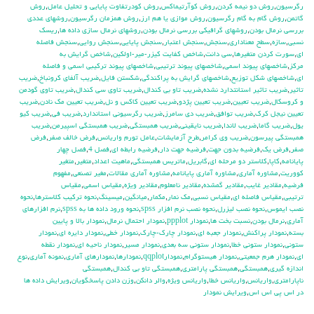
رگرسيون
,
روش دو نيمه كردن
,
روش كوآرتيماكس
,
روش كودرتفاوت پايايي و تحليل عامل
,
روش
گاتمن
,
روش گام به گام رگرسيون
,
روش موازي يا هم ارز
,
روش همزمان رگرسيون
,
روشهاي عددي
بررسي نرمال بودن
,
روشهاي گرافيكي بررسي نرمال بودن
,
روشهاي نرمال سازي داده ها
,
ريسك
نسبي
,
سازه
,
سطح معناداري
,
سنجش
,
سنجش اعتبار
,
سنجش پايايي
,
سنجش روايي
,
سنجش فاصله
اي
,
سورت كردن متغيرها
,
سي دانت
,
شاخص كفايت كيزر-مير-اولكين
,
شاخص گرايش به
مركز
,
شاخصهاي پيوند اسمي
,
شاخصهاي پيوند ترتيبي
,
شاخصهاي پيوند تركيبي اسمي و فاصله
اي
,
شاخصهاي شكل توزيع
,
شاخصهاي گرايش به پراكندگي
,
شكستن فايل
,
ضريب آلفاي کرونباخ
,
ضريب
تاثير
,
ضريب تاثير استانتدارد نشده
,
ضريب تاو بي كندال
,
ضريب تاوي سي كندال
,
ضريب تاوي گودمن
و كروسكال
,
ضريب تعيين
,
ضريب تعيين پژدو
,
ضريب تعيين كاكس و نل
,
ضريب تعيين مك نادن
,
ضريب
تعيين نيجل كرك
,
ضريب توافق
,
ضريب دي سامرز
,
ضريب رگرسيوني استاندارد
,
ضريب في
,
ضريب كيو
يول
,
ضريب گاما
,
ضريب لاندا
,
ضريب نايقيني
,
ضريب همبستگي
,
ضريب همبستگي اسپيرمن
,
ضريب
همبستگي پيرسون
,
ضريب وي كرامر
,
طرح آزمايشات
,
عامل تورم واريانس
,
فرض خالف صفر
,
فرض
صفر
,
فرض يك
,
فرضيه بدون جهت
,
فرضيه جهت دار
,
فرضيه رابطه اي
,
فصل 4
,
فصل چهار
پايانامه
,
كاپا
,
كلاستر دو مرحله اي
,
گابريل
,
ماتريس همبستگي
,
ماهيت اعداد
,
متغير
,
متغير
كووريت
,
مشاوره آماري
,
مشاوره آماري پايانامه
,
مشاوره آماري مقالات
,
مغير تصنعي
,
مفهوم
فرضيه
,
مقادير غايب
,
مقادير گمشده
,
مقادير نامعلوم
,
مقادير ويژه
,
مقياس اسمي
,
مقياس
ترتيبي
,
مقياس فاصله اي
,
مقياس نسبي
,
مك نمار
,
مكمار
,
ميانگين
,
ميسينگ
,
نحوه تركيب كلاسترها
,
نحوه
نصب ايموس
,
نحوه نصب ليزرل
,
نحوه نصب نرم افزار spss
,
نحوه ورود داده ها به spss
,
نرم افزارهاي
آماري
,
نرمال بودن
,
نسبت بخت ها
,
نمودار ppplot
,
نمودار احتمال نرمال
,
نمودار بالا و پايين
بسته
,
نمودار پراكنش
,
نمودار جعبه اي
,
نمودار چارك-چارك
,
نمودار خطي
,
نمودار دايره اي
,
نمودار
ستوني
,
نمودار ستوني خطا
,
نمودار ستوني سه بعدي
,
نمودار مسير
,
نمودار ناحيه اي
,
نمودار نقطه
اي
,
نمودار هرم جمعيتي
,
نمودار هيستوگرام
,
نمودارqqplot
,
نمودارها
,
نمودارهاي آماري
,
نمونه آماري
,
نوع
اندازه گيري
,
همبستگي
,
همبستگي پارامتري
,
همبستگي تاو بي کندال
,
همبستگي
ناپارامتري
,
واريانس
,
واريانس خطا
,
واريانس ويژه
,
والر دانكن
,
وزن دادن پاسخگويان
,
ويرايش داده ها
در اس پي اس اس
,
ويرايش نمودار