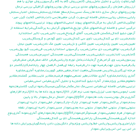
كودرتفاوت پايايي و تحليل عامل
,
روش گاتمن
,
روش گام به گام رگرسيون
,
روش موازي يا هم
ارز
,
روش همزمان رگرسيون
,
روشهاي عددي بررسي نرمال بودن
,
روشهاي گرافيكي بررسي نرمال
بودن
,
روشهاي نرمال سازي داده ها
,
ريسك نسبي
,
سازه
,
سطح معناداري
,
سنجش
,
سنجش اعتبار
,
سنجش
پايايي
,
سنجش روايي
,
سنجش فاصله اي
,
سورت كردن متغيرها
,
سي دانت
,
شاخص كفايت كيزر-مير-
اولكين
,
شاخص گرايش به مركز
,
شاخصهاي پيوند اسمي
,
شاخصهاي پيوند ترتيبي
,
شاخصهاي پيوند
تركيبي اسمي و فاصله اي
,
شاخصهاي شكل توزيع
,
شاخصهاي گرايش به پراكندگي
,
شرايط استفاده از
آزمون دبليو كندال
,
شكستن فايل
,
ضريب آلفاي کرونباخ
,
ضريب تاثير
,
ضريب تاثير استانتدارد
نشده
,
ضريب تاو بي كندال
,
ضريب تاوي سي كندال
,
ضريب تاوي گودمن و كروسكال
,
ضريب
تعيين
,
ضريب تعيين پژدو
,
ضريب تعيين كاكس و نل
,
ضريب تعيين مك نادن
,
ضريب تعيين نيجل
كرك
,
ضريب توافق
,
ضريب دي سامرز
,
ضريب رگرسيوني استاندارد
,
ضريب في
,
ضريب كيو يول
,
ضريب
گاما
,
ضريب لاندا
,
ضريب نايقيني
,
ضريب همبستگي
,
ضريب همبستگي اسپيرمن
,
ضريب همبستگي
پيرسون
,
ضريب وي كرامر
,
طرح آزمايشات
,
عامل تورم واريانس
,
فرض خالف صفر
,
فرض صفر
,
فرض
يك
,
فرضيه بدون جهت
,
فرضيه جهت دار
,
فرضيه رابطه اي
,
فصل 4
,
فصل چهار پايانامه
,
كاپا
,
كلاستر دو
مرحله اي
,
گابريل
,
ماتريس همبستگي
,
ماهيت اعداد
,
متغير
,
متغير كووريت
,
مشاوره آماري
,
مشاوره
آماري پايانامه
,
مشاوره آماري مقالات
,
مغير تصنعي
,
مفهوم فرضيه
,
مقادير غايب
,
مقادير گمشده
,
مقادير
نامعلوم
,
مقادير ويژه
,
مقدار آماره دبليو كندالتجزيه و تحليل آماري
,
مقياس اسمي
,
مقياس
ترتيبي
,
مقياس فاصله اي
,
مقياس نسبي
,
مك نمار
,
مكمار
,
ميانگين
,
ميسينگ
,
نحوه تركيب كلاسترها
,
نحوه
نصب ايموس
,
نحوه نصب ليزرل
,
نحوه نصب نرم افزار spss
,
نحوه ورود داده ها به spss
,
نرم افزارهاي
آماري
,
نرمال بودن
,
نسبت بخت ها
,
نمودار ppplot
,
نمودار احتمال نرمال
,
نمودار بالا و پايين
بسته
,
نمودار پراكنش
,
نمودار جعبه اي
,
نمودار چارك-چارك
,
نمودار خطي
,
نمودار دايره اي
,
نمودار
ستوني
,
نمودار ستوني خطا
,
نمودار ستوني سه بعدي
,
نمودار مسير
,
نمودار ناحيه اي
,
نمودار نقطه
اي
,
نمودار هرم جمعيتي
,
نمودار هيستوگرام
,
نمودارqqplot
,
نمودارها
,
نمودارهاي آماري
,
نمونه آماري
,
نوع
اندازه گيري
,
همبستگي
,
همبستگي پارامتري
,
همبستگي تاو بي کندال
,
همبستگي
ناپارامتري
,
واريانس
,
واريانس خطا
,
واريانس ويژه
,
والر دانكن
,
وزن دادن پاسخگويان
,
ويرايش داده ها
در اس پي اس اس
,
ويرايش نمودار