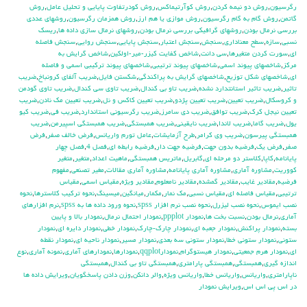
رگرسيون
,
روش دو نيمه كردن
,
روش كوآرتيماكس
,
روش كودرتفاوت پايايي و تحليل عامل
,
روش
گاتمن
,
روش گام به گام رگرسيون
,
روش موازي يا هم ارز
,
روش همزمان رگرسيون
,
روشهاي عددي
بررسي نرمال بودن
,
روشهاي گرافيكي بررسي نرمال بودن
,
روشهاي نرمال سازي داده ها
,
ريسك
نسبي
,
سازه
,
سطح معناداري
,
سنجش
,
سنجش اعتبار
,
سنجش پايايي
,
سنجش روايي
,
سنجش فاصله
اي
,
سورت كردن متغيرها
,
سي دانت
,
شاخص كفايت كيزر-مير-اولكين
,
شاخص گرايش به
مركز
,
شاخصهاي پيوند اسمي
,
شاخصهاي پيوند ترتيبي
,
شاخصهاي پيوند تركيبي اسمي و فاصله
اي
,
شاخصهاي شكل توزيع
,
شاخصهاي گرايش به پراكندگي
,
شكستن فايل
,
ضريب آلفاي کرونباخ
,
ضريب
تاثير
,
ضريب تاثير استانتدارد نشده
,
ضريب تاو بي كندال
,
ضريب تاوي سي كندال
,
ضريب تاوي گودمن
و كروسكال
,
ضريب تعيين
,
ضريب تعيين پژدو
,
ضريب تعيين كاكس و نل
,
ضريب تعيين مك نادن
,
ضريب
تعيين نيجل كرك
,
ضريب توافق
,
ضريب دي سامرز
,
ضريب رگرسيوني استاندارد
,
ضريب في
,
ضريب كيو
يول
,
ضريب گاما
,
ضريب لاندا
,
ضريب نايقيني
,
ضريب همبستگي
,
ضريب همبستگي اسپيرمن
,
ضريب
همبستگي پيرسون
,
ضريب وي كرامر
,
طرح آزمايشات
,
عامل تورم واريانس
,
فرض خالف صفر
,
فرض
صفر
,
فرض يك
,
فرضيه بدون جهت
,
فرضيه جهت دار
,
فرضيه رابطه اي
,
فصل 4
,
فصل چهار
پايانامه
,
كاپا
,
كلاستر دو مرحله اي
,
گابريل
,
ماتريس همبستگي
,
ماهيت اعداد
,
متغير
,
متغير
كووريت
,
مشاوره آماري
,
مشاوره آماري پايانامه
,
مشاوره آماري مقالات
,
مغير تصنعي
,
مفهوم
فرضيه
,
مقادير غايب
,
مقادير گمشده
,
مقادير نامعلوم
,
مقادير ويژه
,
مقياس اسمي
,
مقياس
ترتيبي
,
مقياس فاصله اي
,
مقياس نسبي
,
مك نمار
,
مكمار
,
ميانگين
,
ميسينگ
,
نحوه تركيب كلاسترها
,
نحوه
نصب ايموس
,
نحوه نصب ليزرل
,
نحوه نصب نرم افزار spss
,
نحوه ورود داده ها به spss
,
نرم افزارهاي
آماري
,
نرمال بودن
,
نسبت بخت ها
,
نمودار ppplot
,
نمودار احتمال نرمال
,
نمودار بالا و پايين
بسته
,
نمودار پراكنش
,
نمودار جعبه اي
,
نمودار چارك-چارك
,
نمودار خطي
,
نمودار دايره اي
,
نمودار
ستوني
,
نمودار ستوني خطا
,
نمودار ستوني سه بعدي
,
نمودار مسير
,
نمودار ناحيه اي
,
نمودار نقطه
اي
,
نمودار هرم جمعيتي
,
نمودار هيستوگرام
,
نمودارqqplot
,
نمودارها
,
نمودارهاي آماري
,
نمونه آماري
,
نوع
اندازه گيري
,
همبستگي
,
همبستگي پارامتري
,
همبستگي تاو بي کندال
,
همبستگي
ناپارامتري
,
واريانس
,
واريانس خطا
,
واريانس ويژه
,
والر دانكن
,
وزن دادن پاسخگويان
,
ويرايش داده ها
در اس پي اس اس
,
ويرايش نمودار