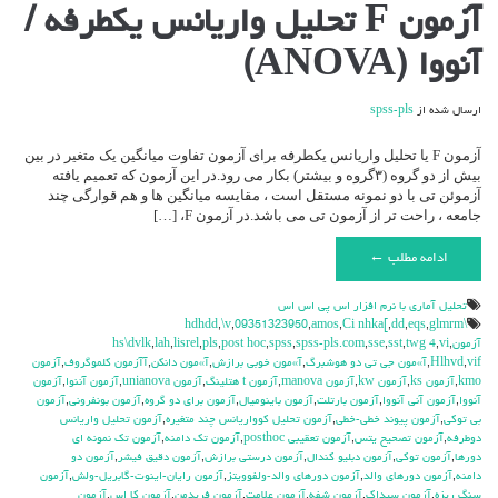
برای
آزمون F تحلیل واریانس یکطرفه /
آزمون
F
آنووا (ANOVA)
تحلیل
واریانس
یکطرفه
ارسال شده از
spss-pls
/
آنووا
(ANOVA)
آزمون F یا تحلیل واریانس یکطرفه برای آزمون تفاوت میانگین یک متغیر در بین
بیش از دو گروه (۳گروه و بیشتر) بکار می رود.در این آزمون که تعمیم یافته
آزموئن تی با دو نمونه مستقل است ، مقایسه میانگین ها و هم قوارگی چند
جامعه ، راحت تر از آزمون تی می باشد.در آزمون F، […]
ادامه مطلب ←
تحليل آماري با نرم افزار اس پي اس اس
,
\v
,
09351323950
,
amos
,
Ci nhka[
,
dd
,
eqs
,
glmrm
\hdhdd
آزمون
,
vi
,
twg 4
,
sst
,
sse
,
spss-pls.com
,
spss
,
post hoc
,
pls
,
lisrel
,
lah
,
hs\dvlk
vif
,
Hlhvd
,
آ»مون جي تي دو هوشبرگ
,
آ»مون خوبي برازش
,
آ»مون دانكن
,
آآزمون كلموگروف
,
آزمون
kmo
,
آزمون ks
,
آزمون kw
,
آزمون manova
,
آزمون t هتلينگ
,
آزمون unianova
,
آزمون آننوا
,
آزمون
آنووا
,
آزمون آني آنووا
,
آزمون بارتلت
,
آزمون باينوميال
,
آزمون براي دو گروه
,
آزمون بونفروني
,
آزمون
بي توكي
,
آزمون پيوند خطي-خطي
,
آزمون تحليل كوواريانس چند متغيره
,
آزمون تحليل واريانس
دوطرفه
,
آزمون تصحيح يتس
,
آزمون تعقيبي posthoc
,
آزمون تك دامنه
,
آزمون تك نمونه اي
دورها
,
آزمون توكي
,
آزمون دبليو كندال
,
آزمون درستي برازش
,
آزمون دقيق فيشر
,
آزمون دو
دامنه
,
آزمون دورهاي والد
,
آزمون دورهاي والد-ولفوويتز
,
آزمون رايان-اينوت-گابريل-ولش
,
آزمون
سنگ ريزه
,
آزمون سيداك
,
آزمون شفه
,
آزمون علامت
,
آزمون فريدمن
,
آزمون كا اس
,
آزمون