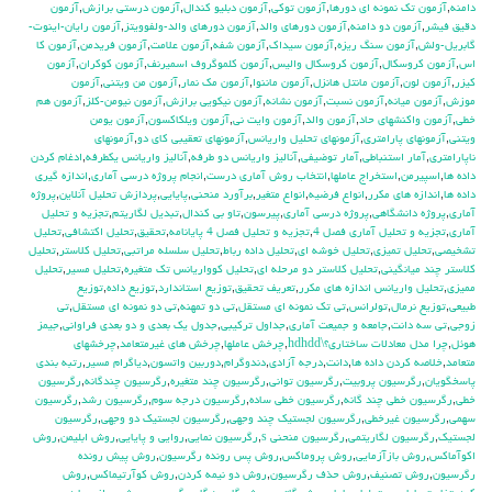
دامنه
,
آزمون تك نمونه اي دورها
,
آزمون توكي
,
آزمون دبليو كندال
,
آزمون درستي برازش
,
آزمون
دقيق فيشر
,
آزمون دو دامنه
,
آزمون دورهاي والد
,
آزمون دورهاي والد-ولفوويتز
,
آزمون رايان-اينوت-
گابريل-ولش
,
آزمون سنگ ريزه
,
آزمون سيداك
,
آزمون شفه
,
آزمون علامت
,
آزمون فريدمن
,
آزمون كا
اس
,
آزمون كروسكال
,
آزمون كروسكال واليس
,
آزمون كلموگروف اسميرنف
,
آزمون كوكران
,
آزمون
كيزر
,
آزمون لون
,
آزمون مانتل هانزل
,
آزمون ماننوا
,
آزمون مك نمار
,
آزمون من ويتني
,
آزمون
موزش
,
آزمون ميانه
,
آزمون نسبت
,
آزمون نشانه
,
آزمون نيكويي برازش
,
آزمون نيومن-كلز
,
آزمون هم
خطي
,
آزمون واكنشهاي حاد
,
آزمون والد
,
آزمون وايت ني
,
آزمون ويلكاكسون
,
آزمون يومن
ويتني
,
آزمونهاي پارامتري
,
آزمونهاي تحليل واريانس
,
آزمونهاي تعقيبي كاي دو
,
آزمونهاي
ناپارامتري
,
آمار استنباطي
,
آمار توضيفي
,
آناليز واريانس دو طرفه
,
آناليز واريانس يکطرفه
,
ادغام كردن
داده ها
,
اسپيرمن
,
استخراج عاملها
,
انتخاب روش آماري درست
,
انجام پروژه درسي آماري
,
اندازه گيري
داده ها
,
اندازه هاي مكرر
,
انواع فرضيه
,
انواع متغير
,
برآورد منحني
,
پايايي
,
پردازش تحليل آنلاين
,
پروژه
آماري
,
پروژه دانشگاهي
,
پروژه درسي آماري
,
پيرسون
,
تاو بي کندال
,
تبديل لگاريتم
,
تجزيه و تحليل
آماري
,
تجزيه و تحليل آماري فصل 4
,
تجزيه و تحليل فصل 4 پايانامه
,
تحقيق
,
تحليل اكتشافي
,
تحليل
تشخيصي
,
تحليل تميزي
,
تحليل خوشه اي
,
تحليل داده رباط
,
تحليل سلسله مراتبي
,
تحليل كلاستر
,
تحليل
كلاستر چند ميانگيني
,
تحليل كلاستر دو مرحله اي
,
تحليل كوواريانس تك متغيره
,
تحليل مسير
,
تحليل
مميزي
,
تحليل واريانس اندازه هاي مكرر
,
تعريف تحقيق
,
توزيع استاندارد
,
توزيع داده
,
توزيع
طبيعي
,
توزيع نرمال
,
تولرانس
,
تي تک نمونه اي مستقل
,
تي دو تمهنه
,
تي دو نمونه اي مستقل
,
تي
زوجي
,
تي سه دانت
,
جامعه و جميعت آماري
,
جداول تركيبي
,
جدول يك بعدي و دو بعدي فراواني
,
جيمز
هوئل
,
چرا مدل معادلات ساختاری؟\hdhdd
,
چرخش عاملها
,
چرخش هاي غيرمتعامد
,
چرخشهاي
متعامد
,
خلاصه كردن داده ها
,
دانت
,
درجه آزادي
,
دندوگرام
,
دوربين واتسون
,
دياگرام مسير
,
رتبه بندي
پاسخگويان
,
رگرسيون پروبيت
,
رگرسيون تواني
,
رگرسيون چند متغيره
,
رگرسيون چندگانه
,
رگرسيون
خطي
,
رگرسيون خطي چند گانه
,
رگرسيون خطي ساده
,
رگرسيون درجه سوم
,
رگرسيون رشد
,
رگرسيون
سهمي
,
رگرسيون غيرخطي
,
رگرسيون لجستيك چند وجهي
,
رگرسيون لجستيك دو وجهي
,
رگرسيون
لجستيک
,
رگرسيون لگاريتمي
,
رگرسيون منحني s
,
رگرسيون نمايي
,
روايي و پايايي
,
روش ابليمن
,
روش
اكوآماكس
,
روش بازآزمايي
,
روش پروماكس
,
روش پس رونده رگرسيون
,
روش پيش رونده
رگرسيون
,
روش تصنيف
,
روش حذف رگرسيون
,
روش دو نيمه كردن
,
روش كوآرتيماكس
,
روش