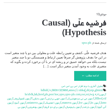
جولای
13
دیدگاه‌ها
بسته هستند
برای
فرضیه علّی (Causal
فرضیه
علّی
Hypothesis)
(Causal
Hypothesis)
ارسال شده از
spss-pls
هدف فرضیه علّی ،کشف و تعیین رابطه علت و معلولی بین دو یا چند متغیر است
در این جا ،هدف پژوهش گر صرفأ تعیین ارتباط و همبستگی دو یا چند متغیر
نیست،بلکه می خواهد عمیق تر و ریشه ای تر با آن برخورد کرده و بگوید که
متغیری علت به وجود آمدن متغیر دیگر است. […]
ادامه مطلب ←
تحليل آماري با نرم افزار اس پي اس اس
,
\v
,
09351323950
,
amos
,
Ci nhka[
,
dd
,
eqs
,
glmrm
\hdhdd
آزمون
,
vi
,
twg 4
,
sst
,
sse
,
spss-pls.com
,
spss
,
post hoc
,
pls
,
lisrel
,
lah
,
hs\dvlk
vif
,
Hlhvd
,
آ»مون جي تي دو هوشبرگ
,
آ»مون خوبي برازش
,
آ»مون دانكن
,
آآزمون كلموگروف
,
آزمون
kmo
,
آزمون ks
,
آزمون kw
,
آزمون manova
,
آزمون t هتلينگ
,
آزمون unianova
,
آزمون آننوا
,
آزمون
آني آنووا
,
آزمون بارتلت
,
آزمون باينوميال
,
آزمون براي دو گروه
,
آزمون بونفروني
,
آزمون بي