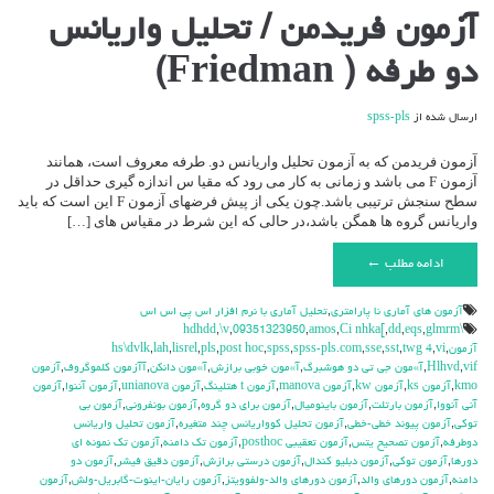
برای
آزمون فریدمن / تحلیل واریانس
آزمون
فریدمن
دو طرفه ( Friedman)
/
تحلیل
واریانس
ارسال شده از
spss-pls
دو
طرفه
(
آزمون فریدمن که به آزمون تحلیل واریانس دو. طرفه معروف است، همانند
Friedman)
آزمون F می باشد و زمانی به کار می رود که مقیا س اندازه گیری حداقل در
سطح سنجش ترتیبی باشد.چون یکی از پیش فرضهای آزمون F این است که باید
واریانس گروه ها همگن باشد،در حالی که این شرط در مقیاس های […]
ادامه مطلب ←
آزمون هاي آماري نا پارامتري
,
تحليل آماري با نرم افزار اس پي اس اس
,
\v
,
09351323950
,
amos
,
Ci nhka[
,
dd
,
eqs
,
glmrm
\hdhdd
آزمون
,
vi
,
twg 4
,
sst
,
sse
,
spss-pls.com
,
spss
,
post hoc
,
pls
,
lisrel
,
lah
,
hs\dvlk
vif
,
Hlhvd
,
آ»مون جي تي دو هوشبرگ
,
آ»مون خوبي برازش
,
آ»مون دانكن
,
آآزمون كلموگروف
,
آزمون
kmo
,
آزمون ks
,
آزمون kw
,
آزمون manova
,
آزمون t هتلينگ
,
آزمون unianova
,
آزمون آننوا
,
آزمون
آني آنووا
,
آزمون بارتلت
,
آزمون باينوميال
,
آزمون براي دو گروه
,
آزمون بونفروني
,
آزمون بي
توكي
,
آزمون پيوند خطي-خطي
,
آزمون تحليل كوواريانس چند متغيره
,
آزمون تحليل واريانس
دوطرفه
,
آزمون تصحيح يتس
,
آزمون تعقيبي posthoc
,
آزمون تك دامنه
,
آزمون تك نمونه اي
دورها
,
آزمون توكي
,
آزمون دبليو كندال
,
آزمون درستي برازش
,
آزمون دقيق فيشر
,
آزمون دو
دامنه
,
آزمون دورهاي والد
,
آزمون دورهاي والد-ولفوويتز
,
آزمون رايان-اينوت-گابريل-ولش
,
آزمون