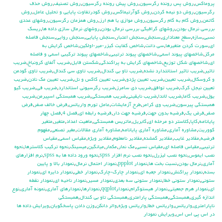
پروماكس
,
روش پس رونده رگرسيون
,
روش پيش رونده رگرسيون
,
روش تصنيف
,
روش حذف
رگرسيون
,
روش دو نيمه كردن
,
روش كوآرتيماكس
,
روش كودرتفاوت پايايي و تحليل عامل
,
روش
گاتمن
,
روش گام به گام رگرسيون
,
روش موازي يا هم ارز
,
روش همزمان رگرسيون
,
روشهاي عددي
بررسي نرمال بودن
,
روشهاي گرافيكي بررسي نرمال بودن
,
روشهاي نرمال سازي داده ها
,
ريسك
نسبي
,
سازه
,
سطح معناداري
,
سنجش
,
سنجش اعتبار
,
سنجش پايايي
,
سنجش روايي
,
سنجش فاصله
اي
,
سورت كردن متغيرها
,
سي دانت
,
شاخص كفايت كيزر-مير-اولكين
,
شاخص گرايش به
مركز
,
شاخصهاي پيوند اسمي
,
شاخصهاي پيوند ترتيبي
,
شاخصهاي پيوند تركيبي اسمي و فاصله
اي
,
شاخصهاي شكل توزيع
,
شاخصهاي گرايش به پراكندگي
,
شكستن فايل
,
ضريب آلفاي کرونباخ
,
ضريب
تاثير
,
ضريب تاثير استانتدارد نشده
,
ضريب تاو بي كندال
,
ضريب تاوي سي كندال
,
ضريب تاوي گودمن
و كروسكال
,
ضريب تعيين
,
ضريب تعيين پژدو
,
ضريب تعيين كاكس و نل
,
ضريب تعيين مك نادن
,
ضريب
تعيين نيجل كرك
,
ضريب توافق
,
ضريب دي سامرز
,
ضريب رگرسيوني استاندارد
,
ضريب في
,
ضريب كيو
يول
,
ضريب گاما
,
ضريب لاندا
,
ضريب نايقيني
,
ضريب همبستگي
,
ضريب همبستگي اسپيرمن
,
ضريب
همبستگي پيرسون
,
ضريب وي كرامر
,
طرح آزمايشات
,
عامل تورم واريانس
,
فرض خالف صفر
,
فرض
صفر
,
فرض يك
,
فرضيه بدون جهت
,
فرضيه جهت دار
,
فرضيه رابطه اي
,
فصل 4
,
فصل چهار
پايانامه
,
كاپا
,
كلاستر دو مرحله اي
,
گابريل
,
ماتريس همبستگي
,
ماهيت اعداد
,
متغير
,
متغير
كووريت
,
مشاوره آماري
,
مشاوره آماري پايانامه
,
مشاوره آماري مقالات
,
مغير تصنعي
,
مفهوم
فرضيه
,
مقادير غايب
,
مقادير گمشده
,
مقادير نامعلوم
,
مقادير ويژه
,
مقياس اسمي
,
مقياس
ترتيبي
,
مقياس فاصله اي
,
مقياس نسبي
,
مك نمار
,
مكمار
,
ميانگين
,
ميسينگ
,
نحوه تركيب كلاسترها
,
نحوه
نصب ايموس
,
نحوه نصب ليزرل
,
نحوه نصب نرم افزار spss
,
نحوه ورود داده ها به spss
,
نرم افزارهاي
آماري
,
نرمال بودن
,
نسبت بخت ها
,
نمودار ppplot
,
نمودار احتمال نرمال
,
نمودار بالا و پايين
بسته
,
نمودار پراكنش
,
نمودار جعبه اي
,
نمودار چارك-چارك
,
نمودار خطي
,
نمودار دايره اي
,
نمودار
ستوني
,
نمودار ستوني خطا
,
نمودار ستوني سه بعدي
,
نمودار مسير
,
نمودار ناحيه اي
,
نمودار نقطه
اي
,
نمودار هرم جمعيتي
,
نمودار هيستوگرام
,
نمودارqqplot
,
نمودارها
,
نمودارهاي آماري
,
نمونه آماري
,
نوع
اندازه گيري
,
همبستگي
,
همبستگي پارامتري
,
همبستگي تاو بي کندال
,
همبستگي
ناپارامتري
,
واريانس
,
واريانس خطا
,
واريانس ويژه
,
والر دانكن
,
وزن دادن پاسخگويان
,
ويرايش داده ها
در اس پي اس اس
,
ويرايش نمودار