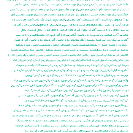
مك نمار
,
آزمون من ويتني
,
آزمون موزش
,
آزمون ميانه
,
آزمون نسبت
,
آزمون نشانه
,
آزمون نيكويي
برازش
,
آزمون نيومن-كلز
,
آزمون هم خطي
,
آزمون واكنشهاي حاد
,
آزمون والد
,
آزمون وايت ني
,
آزمون
ويلكاكسون
,
آزمون يومن ويتني
,
آزمونهاي پارامتري
,
آزمونهاي تحليل واريانس
,
آزمونهاي تعقيبي كاي
دو
,
آزمونهاي ناپارامتري
,
آمار استنباطي
,
آمار توضيفي
,
آ‍مون ناپارامتري مك نمار
,
آناليز واريانس دو
طرفه
,
آناليز واريانس يکطرفه
,
ادغام كردن داده ها
,
اسپيرمن
,
استخراج عاملها
,
انتخاب روش آماري
درست
,
انجام پروژه درسي آماري
,
اندازه گيري داده ها
,
اندازه هاي مكرر
,
انواع فرضيه
,
انواع
متغير
,
برآورد منحني
,
پايايي
,
پردازش تحليل آنلاين
,
پروژه آماري
,
پروژه دانشگاهي
,
پروژه درسي
آماري
,
پيرسون
,
تاو بي کندال
,
تبديل لگاريتم
,
تجزيه و تحليل آماري
,
تجزيه و تحليل آماري فصل
4
,
تجزيه و تحليل فصل 4 پايانامه
,
تحقيق
,
تحليل اكتشافي
,
تحليل تشخيصي
,
تحليل تميزي
,
تحليل
خوشه اي
,
تحليل داده رباط
,
تحليل سلسله مراتبي
,
تحليل كلاستر
,
تحليل كلاستر چند ميانگيني
,
تحليل
كلاستر دو مرحله اي
,
تحليل كوواريانس تك متغيره
,
تحليل مسير
,
تحليل مميزي
,
تحليل واريانس اندازه
هاي مكرر
,
تعريف تحقيق
,
توزيع استاندارد
,
توزيع داده
,
توزيع طبيعي
,
توزيع نرمال
,
تولرانس
,
تي تک
نمونه اي مستقل
,
تي دو تمهنه
,
تي دو نمونه اي مستقل
,
تي زوجي
,
تي سه دانت
,
جامعه و جميعت
آماري
,
جداول تركيبي
,
جدول يك بعدي و دو بعدي فراواني
,
جيمز هوئل
,
چرخش عاملها
,
چرخش هاي
غيرمتعامد
,
چرخشهاي متعامد
,
خلاصه كردن داده ها
,
دانت
,
درجه آزادي
,
دندوگرام
,
دوربين
واتسون
,
دياگرام مسير
,
رتبه بندي پاسخگويان
,
رگرسيون پروبيت
,
رگرسيون تواني
,
رگرسيون چند
متغيره
,
رگرسيون چندگانه
,
رگرسيون خطي
,
رگرسيون خطي چند گانه
,
رگرسيون خطي ساده
,
رگرسيون
درجه سوم
,
رگرسيون رشد
,
رگرسيون سهمي
,
رگرسيون غيرخطي
,
رگرسيون لجستيك چند
وجهي
,
رگرسيون لجستيك دو وجهي
,
رگرسيون لجستيک
,
رگرسيون لگاريتمي
,
رگرسيون منحني
s
,
رگرسيون نمايي
,
روايي و پايايي
,
روش ابليمن
,
روش اكوآماكس
,
روش بازآزمايي
,
روش
پروماكس
,
روش پس رونده رگرسيون
,
روش پيش رونده رگرسيون
,
روش تصنيف
,
روش حذف
رگرسيون
,
روش دو نيمه كردن
,
روش كوآرتيماكس
,
روش كودرتفاوت پايايي و تحليل عامل
,
روش
گاتمن
,
روش گام به گام رگرسيون
,
روش موازي يا هم ارز
,
روش همزمان رگرسيون
,
روشهاي عددي
بررسي نرمال بودن
,
روشهاي گرافيكي بررسي نرمال بودن
,
روشهاي نرمال سازي داده ها
,
ريسك
نسبي
,
سازه
,
سطح معناداري
,
سنجش
,
سنجش اعتبار
,
سنجش پايايي
,
سنجش روايي
,
سنجش فاصله
اي
,
سورت كردن متغيرها
,
سي دانت
,
شاخص كفايت كيزر-مير-اولكين
,
شاخص گرايش به