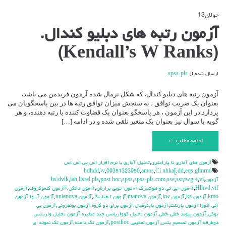
جولای
13
دیدگاه‌ها
بسته هستند
برای
آزمون رتبه های دبلیو کندال.
آزمون
رتبه
(Kendall’s W Ranks)
های
دبلیو
کندال.
ارسال شده از
spss-pls
(Kendall’s
W
Ranks)
آزمون رتبه های دبلیو کندال، که شکل نرمال شده آزمون فریدمن می باشد،
بعنوان یک ضریب توافق ، به سنجش میزان توافق رتبه ها در بین پاسخگویان می
پردازد.در این آزمون ، هر پاسخگو بعنوان یک قضاوت کننده یا رتبه دهنده، و هر
گویه یا سوال نیز بعنوان یک متغیر تلقی شده و در ادامه […]
ادامه مطلب ←
آزمون هاي آماري نا پارامتري
,
تحليل آماري با نرم افزار اس پي اس اس
,
\v
,
09351323950
,
amos
,
Ci nhka[
,
dd
,
eqs
,
glmrm
\hdhdd
آزمون
,
vi
,
twg 4
,
sst
,
sse
,
spss-pls.com
,
spss
,
post hoc
,
pls
,
lisrel
,
lah
,
hs\dvlk
vif
,
Hlhvd
,
آ»مون جي تي دو هوشبرگ
,
آ»مون خوبي برازش
,
آ»مون دانكن
,
آآزمون كلموگروف
,
آزمون
kmo
,
آزمون ks
,
آزمون kw
,
آزمون manova
,
آزمون t هتلينگ
,
آزمون unianova
,
آزمون آننوا
,
آزمون
آني آنووا
,
آزمون بارتلت
,
آزمون باينوميال
,
آزمون براي دو گروه
,
آزمون بونفروني
,
آزمون بي
توكي
,
آزمون پيوند خطي-خطي
,
آزمون تحليل كوواريانس چند متغيره
,
آزمون تحليل واريانس
دوطرفه
,
آزمون تصحيح يتس
,
آزمون تعقيبي posthoc
,
آزمون تك دامنه
,
آزمون تك نمونه اي