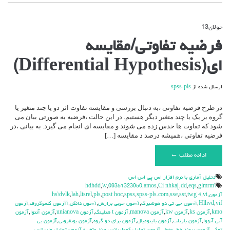
جولای
13
دیدگاه‌ها
بسته هستند
برای
فرضیه تفاوتی/مقایسه
فرضیه
تفاوتی/
ای(Differential Hypothesis)
مقایسه
ای(Differential
Hypothesis)
ارسال شده از
spss-pls
در طرح فرضیه تفاوتی ،به دنبال بررسی و مقایسه تفاوت اثر دو یا جند متغیر یا
گروه بر یک یا چند متغیر دیگر هستیم. در این حالت ،فرضیه به صورتی بیان می
شود که تفاوت ها حدس زده می شوند و مقایسه ای انجام می گیرد. به بیانی ،در
فرضیه تفاوتی ،همیشه درصد د مقایسه […]
ادامه مطلب ←
تحليل آماري با نرم افزار اس پي اس اس
,
\v
,
09351323950
,
amos
,
Ci nhka[
,
dd
,
eqs
,
glmrm
\hdhdd
آزمون
,
vi
,
twg 4
,
sst
,
sse
,
spss-pls.com
,
spss
,
post hoc
,
pls
,
lisrel
,
lah
,
hs\dvlk
vif
,
Hlhvd
,
آ»مون جي تي دو هوشبرگ
,
آ»مون خوبي برازش
,
آ»مون دانكن
,
آآزمون كلموگروف
,
آزمون
kmo
,
آزمون ks
,
آزمون kw
,
آزمون manova
,
آزمون t هتلينگ
,
آزمون unianova
,
آزمون آننوا
,
آزمون
آني آنووا
,
آزمون بارتلت
,
آزمون باينوميال
,
آزمون براي دو گروه
,
آزمون بونفروني
,
آزمون بي