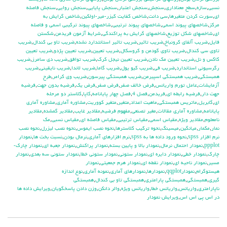
نسبي
,
سازه
,
سطح معناداري
,
سنجش
,
سنجش اعتبار
,
سنجش پايايي
,
سنجش روايي
,
سنجش فاصله
اي
,
سورت كردن متغيرها
,
سي دانت
,
شاخص كفايت كيزر-مير-اولكين
,
شاخص گرايش به
مركز
,
شاخصهاي پيوند اسمي
,
شاخصهاي پيوند ترتيبي
,
شاخصهاي پيوند تركيبي اسمي و فاصله
اي
,
شاخصهاي شكل توزيع
,
شاخصهاي گرايش به پراكندگي
,
شرايط آزمون فريدمن
,
شكستن
فايل
,
ضريب آلفاي کرونباخ
,
ضريب تاثير
,
ضريب تاثير استانتدارد نشده
,
ضريب تاو بي كندال
,
ضريب
تاوي سي كندال
,
ضريب تاوي گودمن و كروسكال
,
ضريب تعيين
,
ضريب تعيين پژدو
,
ضريب تعيين
كاكس و نل
,
ضريب تعيين مك نادن
,
ضريب تعيين نيجل كرك
,
ضريب توافق
,
ضريب دي سامرز
,
ضريب
رگرسيوني استاندارد
,
ضريب في
,
ضريب كيو يول
,
ضريب گاما
,
ضريب لاندا
,
ضريب نايقيني
,
ضريب
همبستگي
,
ضريب همبستگي اسپيرمن
,
ضريب همبستگي پيرسون
,
ضريب وي كرامر
,
طرح
آزمايشات
,
عامل تورم واريانس
,
فرض خالف صفر
,
فرض صفر
,
فرض يك
,
فرضيه بدون جهت
,
فرضيه
جهت دار
,
فرضيه رابطه اي
,
فريدمن
,
فصل 4
,
فصل چهار پايانامه
,
كاپا
,
كلاستر دو مرحله
اي
,
گابريل
,
ماتريس همبستگي
,
ماهيت اعداد
,
متغير
,
متغير كووريت
,
مشاوره آماري
,
مشاوره آماري
پايانامه
,
مشاوره آماري مقالات
,
مغير تصنعي
,
مفهوم فرضيه
,
مقادير غايب
,
مقادير گمشده
,
مقادير
نامعلوم
,
مقادير ويژه
,
مقياس اسمي
,
مقياس ترتيبي
,
مقياس فاصله اي
,
مقياس نسبي
,
مك
نمار
,
مكمار
,
ميانگين
,
ميسينگ
,
نحوه تركيب كلاسترها
,
نحوه نصب ايموس
,
نحوه نصب ليزرل
,
نحوه نصب
نرم افزار spss
,
نحوه ورود داده ها به spss
,
نرم افزارهاي آماري
,
نرمال بودن
,
نسبت بخت ها
,
نمودار
ppplot
,
نمودار احتمال نرمال
,
نمودار بالا و پايين بسته
,
نمودار پراكنش
,
نمودار جعبه اي
,
نمودار چارك-
چارك
,
نمودار خطي
,
نمودار دايره اي
,
نمودار ستوني
,
نمودار ستوني خطا
,
نمودار ستوني سه بعدي
,
نمودار
مسير
,
نمودار ناحيه اي
,
نمودار نقطه اي
,
نمودار هرم جمعيتي
,
نمودار
هيستوگرام
,
نمودارqqplot
,
نمودارها
,
نمودارهاي آماري
,
نمونه آماري
,
نوع اندازه
گيري
,
همبستگي
,
همبستگي پارامتري
,
همبستگي تاو بي کندال
,
همبستگي
ناپارامتري
,
واريانس
,
واريانس خطا
,
واريانس ويژه
,
والر دانكن
,
وزن دادن پاسخگويان
,
ويرايش داده ها
در اس پي اس اس
,
ويرايش نمودار