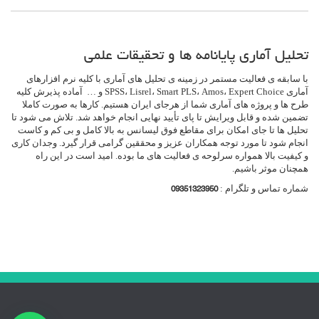
تحلیل آماری پایانامه ها و تحقیقات علمی
با سابقه ی فعالیت مستمر در زمینه ی تحلیل های آماری با کلیه نرم افزارهای
آماری SPSS، Lisrel، Smart PLS، Amos، Expert Choice و … آماده پذیرش کلیه
طرح ها و پروژه های آماری شما از هرجای ایران هستیم. کارها به صورت کاملا
تضمین شده و قابل ویرایش تا پای تأیید نهایی انجام خواهد شد. تلاش می شود تا
تحلیل ها تا جای امکان برای مقاطع فوق لیسانس به بالا کامل و بی کم و کاست
انجام شود تا مورد توجه همکاران عزیز و محققین گرامی قرار گیرد. وجدان کاری
و کیفیت بالا همواره سرلوحه ی فعالیت های ما بوده. امید است در این راه
همچنان موثر باشیم.
شماره تماس و تلگرام :
09351323950