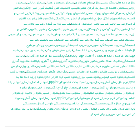
سازي داده ها
,
ريسك نسبي
,
سازه
,
سطح معناداري
,
سنجش
,
سنجش اعتبار
,
سنجش پايايي
,
سنجش
روايي
,
سنجش فاصله اي
,
سورت كردن متغيرها
,
سي دانت
,
شاخص كفايت كيزر-مير-اولكين
,
شاخص
گرايش به مركز
,
شاخصهاي پيوند اسمي
,
شاخصهاي پيوند ترتيبي
,
شاخصهاي پيوند تركيبي اسمي و
فاصله اي
,
شاخصهاي شكل توزيع
,
شاخصهاي گرايش به پراكندگي
,
شكستن فايل
,
ضريب آلفاي
کرونباخ
,
ضريب تاثير
,
ضريب تاثير استانتدارد نشده
,
ضريب تاو بي كندال
,
ضريب تاوي سي
كندال
,
ضريب تاوي گودمن و كروسكال
,
ضريب تعيين
,
ضريب تعيين پژدو
,
ضريب تعيين كاكس و
نل
,
ضريب تعيين مك نادن
,
ضريب تعيين نيجل كرك
,
ضريب توافق
,
ضريب دي سامرز
,
ضريب رگرسيوني
استاندارد
,
ضريب في
,
ضريب كيو يول
,
ضريب گاما
,
ضريب لاندا
,
ضريب نايقيني
,
ضريب
همبستگي
,
ضريب همبستگي اسپيرمن
,
ضريب همبستگي پيرسون
,
ضريب وي كرامر
,
طرح
آزمايشات
,
عامل تورم واريانس
,
فرض خالف صفر
,
فرض صفر
,
فرض يك
,
فرضيه بدون جهت
,
فرضيه
جهت دار
,
فرضيه رابطه اي
,
فصل 4
,
فصل چهار پايانامه
,
كاپا
,
كلاستر دو مرحله اي
,
گابريل
,
ماتريس
همبستگي
,
ماهيت اعداد
,
متغير
,
متغير كووريت
,
مشاوره آماري
,
مشاوره آماري پايانامه
,
مشاوره آماري
مقالات
,
مغير تصنعي
,
مفهوم فرضيه
,
مقادير غايب
,
مقادير گمشده
,
مقادير نامعلوم
,
مقادير ويژه
,
مقياس
اسمي
,
مقياس ترتيبي
,
مقياس فاصله اي
,
مقياس نسبي
,
مك نمار
,
مكمار
,
ميانگين
,
ميسينگ
,
نحوه تركيب
كلاسترها
,
نحوه نصب ايموس
,
نحوه نصب ليزرل
,
نحوه نصب نرم افزار spss
,
نحوه ورود داده ها به
spss
,
نرم افزارهاي آماري
,
نرمال بودن
,
نسبت بخت ها
,
نمودار ppplot
,
نمودار احتمال نرمال
,
نمودار بالا
و پايين بسته
,
نمودار پراكنش
,
نمودار جعبه اي
,
نمودار چارك-چارك
,
نمودار خطي
,
نمودار دايره
اي
,
نمودار ستوني
,
نمودار ستوني خطا
,
نمودار ستوني سه بعدي
,
نمودار مسير
,
نمودار ناحيه اي
,
نمودار
نقطه اي
,
نمودار هرم جمعيتي
,
نمودار هيستوگرام
,
نمودارqqplot
,
نمودارها
,
نمودارهاي آماري
,
نمونه
آماري
,
نوع اندازه گيري
,
همبستگي
,
همبستگي پارامتري
,
همبستگي تاو بي کندال
,
همبستگي
ناپارامتري
,
واريانس
,
واريانس خطا
,
واريانس ويژه
,
والر دانكن
,
وزن دادن پاسخگويان
,
ويرايش داده ها
در اس پي اس اس
,
ويرايش نمودار