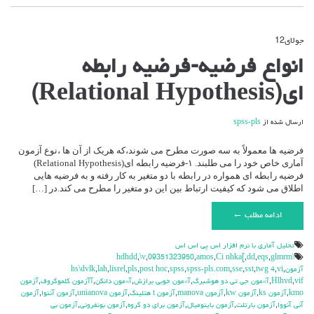
جولای
12
دیدگاه‌ها
بسته هستند
برای
انواع فرضیه-فرضیه رابطه
انواع
فرضیه-
ای(Relational Hypothesis)
فرضیه
رابطه
ای(Relational
ارسال شده از
spss-pls
Hypothesis)
فرضیه ها معمولاً به سه صورت مطرح می شوند،که هریک از آن ها ،نوع آزمون
آماری خاص خود را می طلبند. ۱-فرضیه رابطه ای(Relational Hypothesis)
فرضیه رابطه ای همواره در رابطه با دو متغیر به کار رفته و به فرضیه هایی
اطلاق می شود که کیفیت ارتباط بین این دو متغیر را مطرح می کند.در […]
ادامه مطلب ←
تحليل آماري با نرم افزار اس پي اس اس
,
\v
,
09351323950
,
amos
,
Ci nhka[
,
dd
,
eqs
,
glmrm
\hdhdd
آزمون
,
vi
,
twg 4
,
sst
,
sse
,
spss-pls.com
,
spss
,
post hoc
,
pls
,
lisrel
,
lah
,
hs\dvlk
vif
,
Hlhvd
,
آ»مون جي تي دو هوشبرگ
,
آ»مون خوبي برازش
,
آ»مون دانكن
,
آآزمون كلموگروف
,
آزمون
kmo
,
آزمون ks
,
آزمون kw
,
آزمون manova
,
آزمون t هتلينگ
,
آزمون unianova
,
آزمون آننوا
,
آزمون
آني آنووا
,
آزمون بارتلت
,
آزمون باينوميال
,
آزمون براي دو گروه
,
آزمون بونفروني
,
آزمون بي