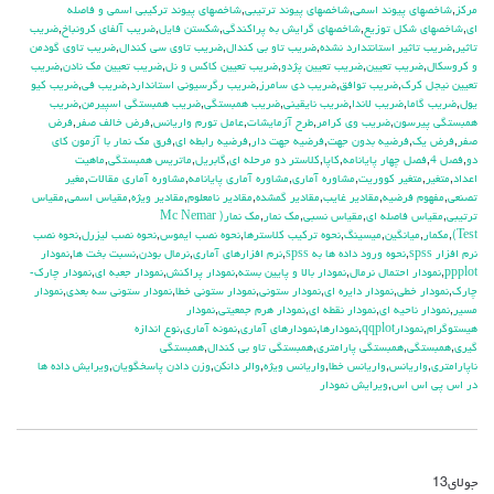
مركز
,
شاخصهاي پيوند اسمي
,
شاخصهاي پيوند ترتيبي
,
شاخصهاي پيوند تركيبي اسمي و فاصله
اي
,
شاخصهاي شكل توزيع
,
شاخصهاي گرايش به پراكندگي
,
شكستن فايل
,
ضريب آلفاي کرونباخ
,
ضريب
تاثير
,
ضريب تاثير استانتدارد نشده
,
ضريب تاو بي كندال
,
ضريب تاوي سي كندال
,
ضريب تاوي گودمن
و كروسكال
,
ضريب تعيين
,
ضريب تعيين پژدو
,
ضريب تعيين كاكس و نل
,
ضريب تعيين مك نادن
,
ضريب
تعيين نيجل كرك
,
ضريب توافق
,
ضريب دي سامرز
,
ضريب رگرسيوني استاندارد
,
ضريب في
,
ضريب كيو
يول
,
ضريب گاما
,
ضريب لاندا
,
ضريب نايقيني
,
ضريب همبستگي
,
ضريب همبستگي اسپيرمن
,
ضريب
همبستگي پيرسون
,
ضريب وي كرامر
,
طرح آزمايشات
,
عامل تورم واريانس
,
فرض خالف صفر
,
فرض
صفر
,
فرض يك
,
فرضيه بدون جهت
,
فرضيه جهت دار
,
فرضيه رابطه اي
,
فرق مك نمار با آزمون كاي
دو
,
فصل 4
,
فصل چهار پايانامه
,
كاپا
,
كلاستر دو مرحله اي
,
گابريل
,
ماتريس همبستگي
,
ماهيت
اعداد
,
متغير
,
متغير كووريت
,
مشاوره آماري
,
مشاوره آماري پايانامه
,
مشاوره آماري مقالات
,
مغير
تصنعي
,
مفهوم فرضيه
,
مقادير غايب
,
مقادير گمشده
,
مقادير نامعلوم
,
مقادير ويژه
,
مقياس اسمي
,
مقياس
ترتيبي
,
مقياس فاصله اي
,
مقياس نسبي
,
مك نمار
,
مك نمار( Mc Nemar
Test)
,
مكمار
,
ميانگين
,
ميسينگ
,
نحوه تركيب كلاسترها
,
نحوه نصب ايموس
,
نحوه نصب ليزرل
,
نحوه نصب
نرم افزار spss
,
نحوه ورود داده ها به spss
,
نرم افزارهاي آماري
,
نرمال بودن
,
نسبت بخت ها
,
نمودار
ppplot
,
نمودار احتمال نرمال
,
نمودار بالا و پايين بسته
,
نمودار پراكنش
,
نمودار جعبه اي
,
نمودار چارك-
چارك
,
نمودار خطي
,
نمودار دايره اي
,
نمودار ستوني
,
نمودار ستوني خطا
,
نمودار ستوني سه بعدي
,
نمودار
مسير
,
نمودار ناحيه اي
,
نمودار نقطه اي
,
نمودار هرم جمعيتي
,
نمودار
هيستوگرام
,
نمودارqqplot
,
نمودارها
,
نمودارهاي آماري
,
نمونه آماري
,
نوع اندازه
گيري
,
همبستگي
,
همبستگي پارامتري
,
همبستگي تاو بي کندال
,
همبستگي
ناپارامتري
,
واريانس
,
واريانس خطا
,
واريانس ويژه
,
والر دانكن
,
وزن دادن پاسخگويان
,
ويرايش داده ها
در اس پي اس اس
,
ويرايش نمودار
جولای
13
دیدگاه‌ها
بسته هستند