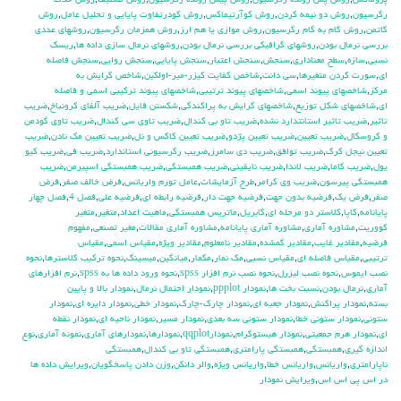
پروماكس
,
روش پس رونده رگرسيون
,
روش پيش رونده رگرسيون
,
روش تصنيف
,
روش حذف
رگرسيون
,
روش دو نيمه كردن
,
روش كوآرتيماكس
,
روش كودرتفاوت پايايي و تحليل عامل
,
روش
گاتمن
,
روش گام به گام رگرسيون
,
روش موازي يا هم ارز
,
روش همزمان رگرسيون
,
روشهاي عددي
بررسي نرمال بودن
,
روشهاي گرافيكي بررسي نرمال بودن
,
روشهاي نرمال سازي داده ها
,
ريسك
نسبي
,
سازه
,
سطح معناداري
,
سنجش
,
سنجش اعتبار
,
سنجش پايايي
,
سنجش روايي
,
سنجش فاصله
اي
,
سورت كردن متغيرها
,
سي دانت
,
شاخص كفايت كيزر-مير-اولكين
,
شاخص گرايش به
مركز
,
شاخصهاي پيوند اسمي
,
شاخصهاي پيوند ترتيبي
,
شاخصهاي پيوند تركيبي اسمي و فاصله
اي
,
شاخصهاي شكل توزيع
,
شاخصهاي گرايش به پراكندگي
,
شكستن فايل
,
ضريب آلفاي کرونباخ
,
ضريب
تاثير
,
ضريب تاثير استانتدارد نشده
,
ضريب تاو بي كندال
,
ضريب تاوي سي كندال
,
ضريب تاوي گودمن
و كروسكال
,
ضريب تعيين
,
ضريب تعيين پژدو
,
ضريب تعيين كاكس و نل
,
ضريب تعيين مك نادن
,
ضريب
تعيين نيجل كرك
,
ضريب توافق
,
ضريب دي سامرز
,
ضريب رگرسيوني استاندارد
,
ضريب في
,
ضريب كيو
يول
,
ضريب گاما
,
ضريب لاندا
,
ضريب نايقيني
,
ضريب همبستگي
,
ضريب همبستگي اسپيرمن
,
ضريب
همبستگي پيرسون
,
ضريب وي كرامر
,
طرح آزمايشات
,
عامل تورم واريانس
,
فرض خالف صفر
,
فرض
صفر
,
فرض يك
,
فرضيه بدون جهت
,
فرضيه جهت دار
,
فرضيه رابطه اي
,
فرضيه علي
,
فصل 4
,
فصل چهار
پايانامه
,
كاپا
,
كلاستر دو مرحله اي
,
گابريل
,
ماتريس همبستگي
,
ماهيت اعداد
,
متغير
,
متغير
كووريت
,
مشاوره آماري
,
مشاوره آماري پايانامه
,
مشاوره آماري مقالات
,
مغير تصنعي
,
مفهوم
فرضيه
,
مقادير غايب
,
مقادير گمشده
,
مقادير نامعلوم
,
مقادير ويژه
,
مقياس اسمي
,
مقياس
ترتيبي
,
مقياس فاصله اي
,
مقياس نسبي
,
مك نمار
,
مكمار
,
ميانگين
,
ميسينگ
,
نحوه تركيب كلاسترها
,
نحوه
نصب ايموس
,
نحوه نصب ليزرل
,
نحوه نصب نرم افزار spss
,
نحوه ورود داده ها به spss
,
نرم افزارهاي
آماري
,
نرمال بودن
,
نسبت بخت ها
,
نمودار ppplot
,
نمودار احتمال نرمال
,
نمودار بالا و پايين
بسته
,
نمودار پراكنش
,
نمودار جعبه اي
,
نمودار چارك-چارك
,
نمودار خطي
,
نمودار دايره اي
,
نمودار
ستوني
,
نمودار ستوني خطا
,
نمودار ستوني سه بعدي
,
نمودار مسير
,
نمودار ناحيه اي
,
نمودار نقطه
اي
,
نمودار هرم جمعيتي
,
نمودار هيستوگرام
,
نمودارqqplot
,
نمودارها
,
نمودارهاي آماري
,
نمونه آماري
,
نوع
اندازه گيري
,
همبستگي
,
همبستگي پارامتري
,
همبستگي تاو بي کندال
,
همبستگي
ناپارامتري
,
واريانس
,
واريانس خطا
,
واريانس ويژه
,
والر دانكن
,
وزن دادن پاسخگويان
,
ويرايش داده ها
در اس پي اس اس
,
ويرايش نمودار