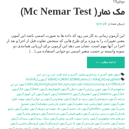
جولای
13
دیدگاه‌ها
بسته هستند
برای
مک نمار( Mc Nemar Test)
مک
نمار(
Mc
ارسال شده از
spss-pls
Nemar
Test)
این آ‍زمون زمانی به کار می رود که داده ها به صورت اسمی باشد.این آ‍مون
معنی تغییرات را به ویژه برای طرح هایی که سنجش تفاوت قبل از اجرا و بعد از
اجرا در آنها مهم است، نشان می دهد.این آ‍زمون برای ارزیابی همانندی دو
نمونه وابسته بر حسب متغیر اسمی دو جوابی استفاده می […]
ادامه مطلب ←
آزمون هاي آماري نا پارامتري
,
تحليل آماري با نرم افزار اس پي اس اس
\hdhdd
glmrm آزمون
,
eqs
,
dd
,
Ci nhka[
,
amos
,
09351323950
,
\v
,
,
l;
,
hs\dvlk
vif
,
vi Hlhvd
,
twg 4
,
sst
,
sse
,
spss-pls.com
,
spss
,
post hoc
,
pls
,
lisrel
,
lah
,
klhv
,
آ»مون جي تي
دو هوشبرگ
,
آ»مون خوبي برازش
,
آ»مون دانكن
,
آآزمون كلموگروف
,
آزمون kmo
,
آزمون ks
,
آزمون
kw
,
آزمون manova
,
آزمون t هتلينگ
,
آزمون unianova
,
آزمون آننوا
,
آزمون آني آنووا
,
آزمون
بارتلت
,
آزمون باينوميال
,
آزمون براي دو گروه
,
آزمون بونفروني
,
آزمون بي توكي
,
آزمون پيوند خطي-
خطي
,
آزمون تحليل كوواريانس چند متغيره
,
آزمون تحليل واريانس دوطرفه
,
آزمون تصحيح
يتس
,
آزمون تعقيبي posthoc
,
آزمون تك دامنه
,
آزمون تك نمونه اي دورها
,
آزمون توكي
,
آزمون دبليو
كندال
,
آزمون درستي برازش
,
آزمون دقيق فيشر
,
آزمون دو دامنه
,
آزمون دورهاي والد
,
آزمون
دورهاي والد-ولفوويتز
,
آزمون رايان-اينوت-گابريل-ولش
,
آزمون سنگ ريزه
,
آزمون سيداك
,
آزمون
شفه
,
آزمون علامت
,
آزمون فريدمن
,
آزمون كا اس
,
آزمون كروسكال
,
آزمون كروسكال واليس
,
آزمون
كلموگروف اسميرنف
,
آزمون كوكران
,
آزمون كيزر
,
آزمون لون
,
آزمون مانتل هانزل
,
آزمون ماننوا
,
آزمون