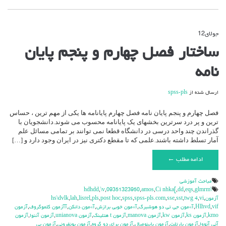
جولای
12
دیدگاه‌ها
بسته هستند
برای
ساختار فصل چهارم و پنجم پایان
ساختار
فصل
نامه
چهارم
و
پنجم
ارسال شده از
spss-pls
پایان
نامه
فصل چهارم و پنجم پایان نامه فصل چهارم پایانامه ها یکی از مهم ترین ، حساس
ترین و پر درد سرترین بخشهای یک پایانامه محسوب می شوند.دانشجویان با
گذراندن چند واحد درسی در دانشگاه قطعا نمی توانند بر تمامی مسائل علم
آمار تسلط داشته باشند.علمی که تا مقطع دکتری نیز در ایران وجود دارد و […]
ادامه مطلب ←
مباحث آموزشي
,
\v
,
09351323950
,
amos
,
Ci nhka[
,
dd
,
eqs
,
glmrm
\hdhdd
آزمون
,
vi
,
twg 4
,
sst
,
sse
,
spss-pls.com
,
spss
,
post hoc
,
pls
,
lisrel
,
lah
,
hs\dvlk
vif
,
Hlhvd
,
آ»مون جي تي دو هوشبرگ
,
آ»مون خوبي برازش
,
آ»مون دانكن
,
آآزمون كلموگروف
,
آزمون
kmo
,
آزمون ks
,
آزمون kw
,
آزمون manova
,
آزمون t هتلينگ
,
آزمون unianova
,
آزمون آننوا
,
آزمون
آني آنووا
,
آزمون بارتلت
,
آزمون باينوميال
,
آزمون براي دو گروه
,
آزمون بونفروني
,
آزمون بي