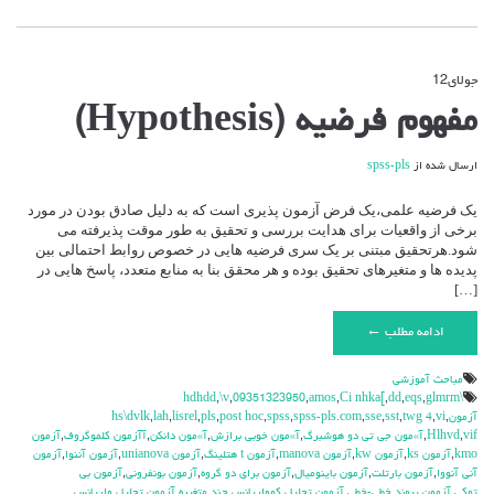
جولای
12
دیدگاه‌ها
بسته هستند
برای
مفهوم فرضیه (Hypothesis)
مفهوم
فرضیه
(Hypothesis)
ارسال شده از
spss-pls
یک فرضیه علمی،یک فرض آزمون پذیری است که به دلیل صادق بودن در مورد
برخی از واقعیات برای هدایت بررسی و تحقیق به طور موقت پذیرفته می
شود.هرتحقیق مبتنی بر یک سری فرضیه هایی در خصوص روابط احتمالی بین
پدیده ها و متغیرهای تحقیق بوده و هر محقق بنا به منابع متعدد، پاسخ هایی در
[…]
ادامه مطلب ←
مباحث آموزشي
,
\v
,
09351323950
,
amos
,
Ci nhka[
,
dd
,
eqs
,
glmrm
\hdhdd
آزمون
,
vi
,
twg 4
,
sst
,
sse
,
spss-pls.com
,
spss
,
post hoc
,
pls
,
lisrel
,
lah
,
hs\dvlk
vif
,
Hlhvd
,
آ»مون جي تي دو هوشبرگ
,
آ»مون خوبي برازش
,
آ»مون دانكن
,
آآزمون كلموگروف
,
آزمون
kmo
,
آزمون ks
,
آزمون kw
,
آزمون manova
,
آزمون t هتلينگ
,
آزمون unianova
,
آزمون آننوا
,
آزمون
آني آنووا
,
آزمون بارتلت
,
آزمون باينوميال
,
آزمون براي دو گروه
,
آزمون بونفروني
,
آزمون بي
توكي
,
آزمون پيوند خطي-خطي
,
آزمون تحليل كوواريانس چند متغيره
,
آزمون تحليل واريانس