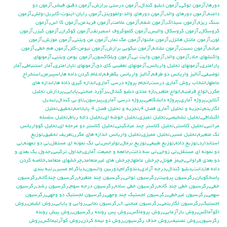
دورها
,
آزمون توكي
,
آزمون دبليو كندال
,
آزمون درستي برازش
,
آزمون دقيق فيشر
,
آزمون دو
دامنه
,
آزمون دورهاي والد
,
آزمون دورهاي والد-ولفوويتز
,
آزمون رايان-اينوت-گابريل-ولش
,
آزمون
سنگ ريزه
,
آزمون سيداك
,
آزمون شفه
,
آزمون علامت
,
آزمون فريدمن
,
آزمون كا اس
,
آزمون
كروسكال
,
آزمون كروسكال واليس
,
آزمون كلموگروف اسميرنف
,
آزمون كوكران
,
آزمون كيزر
,
آزمون
لون
,
آزمون مانتل هانزل
,
آزمون ماننوا
,
آزمون مك نمار
,
آزمون من ويتني
,
آزمون موزش
,
آزمون
ميانه
,
آزمون نسبت
,
آزمون نشانه
,
آزمون نيكويي برازش
,
آزمون نيومن-كلز
,
آزمون هم خطي
,
آزمون
واكنشهاي حاد
,
آزمون والد
,
آزمون وايت ني
,
آزمون ويلكاكسون
,
آزمون يومن ويتني
,
آزمونهاي
پارامتري
,
آزمونهاي تحليل واريانس
,
آزمونهاي تعقيبي كاي دو
,
آزمونهاي ناپارامتري
,
آمار استنباطي
,
آمار
توضيفي
,
آناليز واريانس دو طرفه
,
آناليز واريانس يکطرفه
,
ادغام كردن داده ها
,
اسپيرمن
,
استخراج
عاملها
,
انتخاب روش آماري درست
,
انجام پروژه درسي آماري
,
اندازه گيري داده ها
,
اندازه هاي
مكرر
,
انواع فرضيه
,
انواع متغير
,
بازه عددي دبليو كندال
,
برآورد منحني
,
پايايي
,
پردازش تحليل
آنلاين
,
پروژه آماري
,
پروژه دانشگاهي
,
پروژه درسي آماري
,
پيرسون
,
تاو بي کندال
,
تبديل
لگاريتم
,
تجزيه و تحليل آماري فصل 4
,
تجزيه و تحليل فصل 4 پايانامه
,
تحقيق
,
تحليل
اكتشافي
,
تحليل تشخيصي
,
تحليل تميزي
,
تحليل خوشه اي
,
تحليل داده رباط
,
تحليل سلسله
مراتبي
,
تحليل كلاستر
,
تحليل كلاستر چند ميانگيني
,
تحليل كلاستر دو مرحله اي
,
تحليل كوواريانس
تك متغيره
,
تحليل مسير
,
تحليل مميزي
,
تحليل واريانس اندازه هاي مكرر
,
تعريف تحقيق
,
توزيع
استاندارد
,
توزيع داده
,
توزيع طبيعي
,
توزيع نرمال
,
تولرانس
,
تي تک نمونه اي مستقل
,
تي دو تمهنه
,
تي
دو نمونه اي مستقل
,
تي زوجي
,
تي سه دانت
,
جامعه و جميعت آماري
,
جداول تركيبي
,
جدول يك بعدي و
دو بعدي فراواني
,
جيمز هوئل
,
چرخش عاملها
,
چرخش هاي غيرمتعامد
,
چرخشهاي متعامد
,
خلاصه كردن
داده ها
,
دانت
,
دبليو كندال
,
درجه آزادي
,
دندوگرام
,
دوربين واتسون
,
دياگرام مسير
,
رتبه بندي
پاسخگويان
,
رگرسيون پروبيت
,
رگرسيون تواني
,
رگرسيون چند متغيره
,
رگرسيون چندگانه
,
رگرسيون
خطي
,
رگرسيون خطي چند گانه
,
رگرسيون خطي ساده
,
رگرسيون درجه سوم
,
رگرسيون رشد
,
رگرسيون
سهمي
,
رگرسيون غيرخطي
,
رگرسيون لجستيك چند وجهي
,
رگرسيون لجستيك دو وجهي
,
رگرسيون
لجستيک
,
رگرسيون لگاريتمي
,
رگرسيون منحني s
,
رگرسيون نمايي
,
روايي و پايايي
,
روش ابليمن
,
روش
اكوآماكس
,
روش بازآزمايي
,
روش پروماكس
,
روش پس رونده رگرسيون
,
روش پيش رونده
رگرسيون
,
روش تصنيف
,
روش حذف رگرسيون
,
روش دو نيمه كردن
,
روش كوآرتيماكس
,
روش