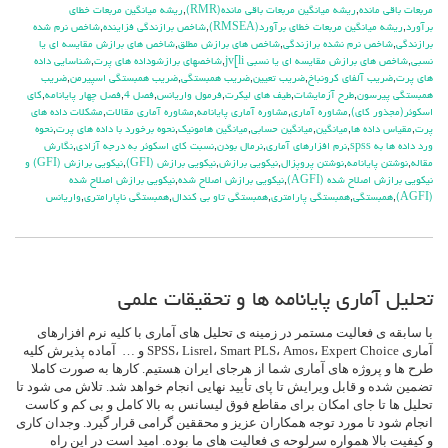
مربعات باقي مانده
,
ريشه ميانگين مربعات باقي مانده(RMR)
,
ريشه ميانگين مربعات خطاي
برآورد
,
ريشه ميانگين مربعات خطاي برآورد(RMSEA)
,
شاخص برازندگي فزاينده
,
شاخص نرم شده
برازندگي
,
شاخص نرم نشده برازندگي
,
شاخص هاي برازش مطلق
,
شاخص هاي برازش مقايسه اي يا
نسبي
,
شاخص هاي برازش مقايسه اي يا نسبي jv[li
,
شاخصهاي برازشوداده هاي پرت
,
شناسايي داده
هاي پرت
,
ضريب آلفاي کرونباخ
,
ضريب تعيين
,
ضريب همبستگي
,
ضريب همبستگي اسپيرمن
,
ضريب
همبستگي پيرسون
,
طرح آزمايشات
,
طيف هاي ليكرت
,
فرمول واريانس
,
فصل 4
,
فصل چهار پايانامه
,
كاي
اسكوئر(مجذور كاي)
,
مشاوره آماري
,
مشاوره آماري پايانامه
,
مشاوره آماري مقالات
,
مشکلات داده هاي
پرت
,
مقياس داده ها
,
ميانگين
,
ميانگين حسابي
,
ميانگين هامونيک
,
نحوه برخورد با داده هاي پرت
,
نحوه
ورد داده ها به spss
,
نرم افزارهاي آماري
,
نرمال بودن
,
نسبت كاي اسكوئر به درجه آزادي
,
نگارش
مقاله
,
نوشتن پایانامه
,
نوشتن پروپزال
,
نيكويي برازش
,
نيكويي برازش (GFI)
,
نيكويي برازش (GFI) و
نيكويي برازش اصلاح شده (AGFI)
,
نيكويي برازش اصلاح شده
,
نيكويي برازش اصلاح شده
(AGFI)
,
همبستگي
,
همبستگي پارامتري
,
همبستگي تاو بي کندال
,
همبستگي ناپارامتري
,
واريانس
تحلیل آماری پایانامه ها و تحقیقات علمی
با سابقه ی فعالیت مستمر در زمینه ی تحلیل های آماری با کلیه نرم افزارهای
آماری SPSS، Lisrel، Smart PLS، Amos، Expert Choice و … آماده پذیرش کلیه
طرح ها و پروژه های آماری شما از هرجای ایران هستیم. کارها به صورت کاملا
تضمین شده و قابل ویرایش تا پای تأیید نهایی انجام خواهد شد. تلاش می شود تا
تحلیل ها تا جای امکان برای مقاطع فوق لیسانس به بالا کامل و بی کم و کاست
انجام شود تا مورد توجه همکاران عزیز و محققین گرامی قرار گیرد. وجدان کاری
و کیفیت بالا همواره سرلوحه ی فعالیت های ما بوده. امید است در این راه