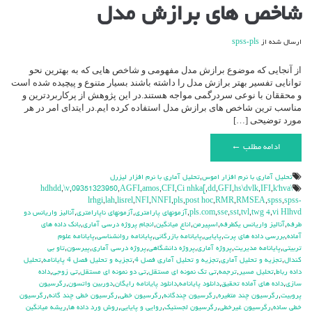
برای
شاخص های برازش مدل
شاخص
های
برازش
ارسال شده از
spss-pls
مدل
از آنجایی که موضوع برازش مدل مفهومی و شاخص هایی که به بهترین نحو
توانایی تفسیر بهتر برازش مدل را داشته باشند بسیار متنوع و پیچیده شده است
و محققان با نوعی سردرگمی مواجه هستند.در این پژوهش از پرکاربردترین و
مناسب ترین شاخص های برازش مدل استفاده کرده ایم.در ایتدای امر در هر
مورد توضیحی […]
ادامه مطلب ←
تحليل آماري با نرم افزار اموس
,
تحليل آماري با نرم افزار ليزرل
,
\v
,
09351323950
,
AGFI
,
amos
,
CFI
,
Ci nhka[
,
dd
,
GFI
,
hs\dvlk
,
IFI
,
k'hva
\hdhdd
lrhgi
,
lah
,
lisrel
,
NFI
,
NNFI
,
pls
,
post hoc
,
RMR
,
RMSEA
,
spss
,
spss-
vi Hlhvd
,
twg 4
,
tvl
,
sst
,
sse
,
pls.com
,
آزمونهاي پارامتري
,
آزمونهاي ناپارامتري
,
آناليز واريانس دو
طرفه
,
آناليز واريانس يکطرفه
,
اسپيرمن
,
اناع ميانگين
,
انجام پروژه درسي آماري
,
بانک داده هاي
آماده
,
بررسي داده هاي پرت
,
پايايي
,
پایانامه بازرگانی
,
پایانامه روانشناسی
,
پایانامه علوم
تربیتی
,
پایانامه مدیریت
,
پروژه آماري
,
پروژه دانشگاهي
,
پروژه درسي آماري
,
پيرسون
,
تاو بي
کندال
,
تجزيه و تحليل آماري
,
تجزيه و تحليل آماري فصل 4
,
تجزيه و تحليل فصل 4 پايانامه
,
تحليل
داده رباط
,
تحليل مسير
,
ترجمه
,
تي تک نمونه اي مستقل
,
تي دو نمونه اي مستقل
,
تي زوجي
,
داده
سازی
,
داده هاي آماده تحقيق
,
دانلود پايانامه
,
دانلود پايانامه رايگان
,
دوربين واتسون
,
رگرسيون
پروبيت
,
رگرسيون چند متغيره
,
رگرسيون چندگانه
,
رگرسيون خطي
,
رگرسيون خطي چند گانه
,
رگرسيون
خطي ساده
,
رگرسيون غيرخطي
,
رگرسيون لجستيک
,
روايي و پايايي
,
روش ورد داده ها
,
ريشه ميانگين