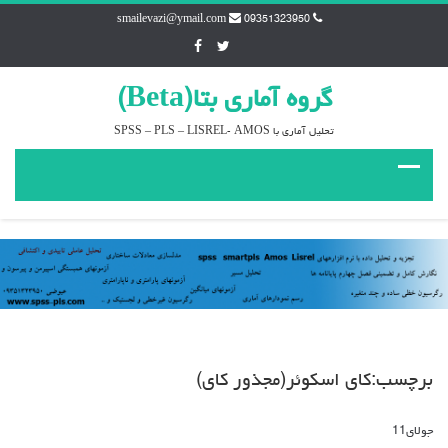
smailevazi@ymail.com
09351323950
گروه آماري بتا(Beta)
تحليل آماري با SPSS – PLS – LISREL- AMOS
برچسب:كاي اسكوئر(مجذور كاي)
جولای
11
دیدگاه‌ها
بسته هستند