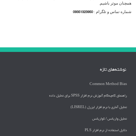
همچنان موثر باشیم.
شماره تماس و تلگرام :
09351323950
نوشته‌های تازه
Common Method Bias
راهنمای گام‌به‌گام آموزش نرم افزار SPSS برای تحلیل داده
تحلیل آماری با نرم افزار لیزرل (LISREL)
تحليل واريانس / كواريانس
دلايل استفاده از نرم افزار PLS