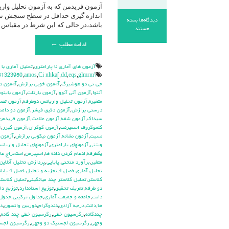
دیدگاه‌ها
بسته
باشد،در حالی که این شرط در مقیاس 
برای
هستند
آزمون
ادامه مطلب ←
فریدمن
/
تحلیل
آزمون هاي آماري نا پارامتري
,
تحليل آماري با
واریانس
\hdhdd
glmrm آزمون
,
eqs
,
dd
,
Ci nhka[
,
amos
,
51323950
دو
جي تي دو هوشبرگ
,
آ»مون خوبي برازش
,
آ»مون د
طرفه
آننوا
,
آزمون آني آنووا
,
آزمون بارتلت
,
آزمون باينوم
(
متغيره
,
آزمون تحليل واريانس دوطرفه
,
آزمون تص
Friedman)
درستي برازش
,
آزمون دقيق فيشر
,
آزمون دو دامن
سيداك
,
آزمون شفه
,
آزمون علامت
,
آزمون فريدمن
كلموگروف اسميرنف
,
آزمون كوكران
,
آزمون كيزر
,
آ
نسبت
,
آزمون نشانه
,
آزمون نيكويي برازش
,
آزمون 
ويتني
,
آزمونهاي پارامتري
,
آزمونهاي تحليل واريان
يکطرفه
,
ادغام كردن داده ها
,
اسپيرمن
,
استخراج عام
متغير
,
برآورد منحني
,
پايايي
,
پردازش تحليل آنلاين
تحليل آماري فصل 4
,
تجزيه و تحليل فصل 4 پايانامه
كلاستر
,
تحليل كلاستر چند ميانگيني
,
تحليل كلاستر
دو طرفه
,
تعريف تحقيق
,
توزيع استاندارد
,
توزيع دا
دانت
,
جامعه و جميعت آماري
,
جداول تركيبي
,
جدول 
ها
,
دانت
,
درجه آزادي
,
دندوگرام
,
دوربين واتسون
,
دي
چندگانه
,
رگرسيون خطي
,
رگرسيون خطي چند گانه
,
وجهي
,
رگرسيون لجستيك دو وجهي
,
رگرسيون لجس