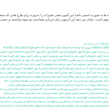
اده ها به صورت اسمی باشد.این آ‍مون معنی تغییرات را به ویژه برای طرح هایی که س
نها مهم است، نشان می دهد.این آ‍زمون برای ارزیابی همانندی دو نمونه وابسته بر حسب 
 نرم افزار اس پي اس اس
hs\dvlk
,
l; klhv
,
lah
,
lisrel
,
pls
,
post hoc
,
spss
,
spss-pls.com
,
sse
,
sst
,
twg 4
,
vi
,
,
\v
,
093
بي برازش
,
آ»مون دانكن
,
آآزمون كلموگروف
,
آزمون kmo
,
آزمون ks
,
آزمون kw
,
آزمون manova
,
آزمون t هتلينگ
رتلت
,
آزمون باينوميال
,
آزمون براي دو گروه
,
آزمون بونفروني
,
آزمون بي توكي
,
آزمون پيوند خطي-خطي
,
آزمون تح
طرفه
,
آزمون تصحيح يتس
,
آزمون تعقيبي posthoc
,
آزمون تك دامنه
,
آزمون تك نمونه اي دورها
,
آزمون توكي
,
آز
زمون دو دامنه
,
آزمون دورهاي والد
,
آزمون دورهاي والد-ولفوويتز
,
آزمون رايان-اينوت-گابريل-ولش
,
آزمون س
مون فريدمن
,
آزمون كا اس
,
آزمون كروسكال
,
آزمون كروسكال واليس
,
آزمون كلموگروف اسميرنف
,
آزمون كوكرا
,
آزمون مك نمار
,
آزمون من ويتني
,
آزمون موزش
,
آزمون ميانه
,
آزمون نسبت
,
آزمون نشانه
,
آزمون نيكويي براز
زمون والد
,
آزمون وايت ني
,
آزمون ويلكاكسون
,
آزمون يومن ويتني
,
آزمونهاي پارامتري
,
آزمونهاي تحليل واريانس
,
آمار توضيفي
,
آ‍مون ناپارامتري مك نمار
,
آناليز واريانس دو طرفه
,
آناليز واريانس يکطرفه
,
ادغام كردن داده
درست
,
انجام پروژه درسي آماري
,
اندازه گيري داده ها
,
اندازه هاي مكرر
,
انواع فرضيه
,
انواع متغير
,
برآورد
پروژه دانشگاهي
,
پروژه درسي آماري
,
پيرسون
,
تاو بي کندال
,
تبديل لگاريتم
,
تجزيه و تحليل آماري
,
تجزيه و تحل
ليل اكتشافي
,
تحليل تشخيصي
,
تحليل تميزي
,
تحليل خوشه اي
,
تحليل داده رباط
,
تحليل سلسله مراتبي
,
تحليل
 دو مرحله اي
,
تحليل كوواريانس تك متغيره
,
تحليل مسير
,
تحليل مميزي
,
تحليل واريانس اندازه هاي مكرر
,
تعري
توزيع نرمال
,
تولرانس
,
تي تک نمونه اي مستقل
,
تي دو تمهنه
,
تي دو نمونه اي مستقل
,
تي زوجي
,
تي سه دانت
,
جام
 بعدي فراواني
,
جيمز هوئل
,
چرخش عاملها
,
چرخش هاي غيرمتعامد
,
چرخشهاي متعامد
,
خلاصه كردن داده ها
,
دانت
,
د