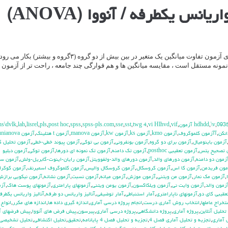
آزمون F یا تحلیل واریانس یکطرفه برای آزمون تفاوت میانگین یک متغیر در بین بیش از دو گروه (۳گروه و 
و نمونه مستقل است ، مقایسه میانگین ها و هم قوارگی چند جامعه ، راحت تر از آزمون
hs\dvlk
,
lah
,
lisrel
,
pls
,
post hoc
,
spss
,
spss-pls.com
,
sse
,
sst
,
twg 4
,
vi Hlhvd
,
vif
,
,
\v
,
093
انكن
,
آآزمون كلموگروف
,
آزمون kmo
,
آزمون ks
,
آزمون kw
,
آزمون manova
,
آزمون t هتلينگ
,
آزمون unianova
آزمون باينوميال
,
آزمون براي دو گروه
,
آزمون بونفروني
,
آزمون بي توكي
,
آزمون پيوند خطي-خطي
,
آزمون تحليل ك
 تصحيح يتس
,
آزمون تعقيبي posthoc
,
آزمون تك دامنه
,
آزمون تك نمونه اي دورها
,
آزمون توكي
,
آزمون دبليو
زمون دو دامنه
,
آزمون دورهاي والد
,
آزمون دورهاي والد-ولفوويتز
,
آزمون رايان-اينوت-گابريل-ولش
,
آزمون س
مون فريدمن
,
آزمون كا اس
,
آزمون كروسكال
,
آزمون كروسكال واليس
,
آزمون كلموگروف اسميرنف
,
آزمون كوكرا
,
آزمون مك نمار
,
آزمون من ويتني
,
آزمون موزش
,
آزمون ميانه
,
آزمون نسبت
,
آزمون نشانه
,
آزمون نيكويي براز
زمون والد
,
آزمون وايت ني
,
آزمون ويلكاكسون
,
آزمون يومن ويتني
,
آزمونهاي پارامتري
,
آزمونهاي پوست هاك
,
آزم
عقيبي كاي دو
,
آزمونهاي ناپارامتري
,
آمار استنباطي
,
آمار توضيفي
,
آناليز واريانس دو طرفه
,
آناليز واريانس يكطرف
تخراج عاملها
,
انتخاب روش آماري درست
,
انجام پروژه درسي آماري
,
اندازه گيري داده ها
,
اندازه هاي مكرر
,
انواع
حليل آنلاين
,
پروژه آماري
,
پروژه دانشگاهي
,
پروژه درسي آماري
,
پيرسون
,
پيش فرض هاي آنووا
,
پيش فرضهاي آ‍
 آماري
,
تجزيه و تحليل آماري فصل 4
,
تجزيه و تحليل فصل 4 پايانامه
,
تحقيق
,
تحليل اكتشافي
,
تحليل تشخيصي