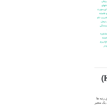
روش
شهاي
اي
,
سورت
 فاصله
ضريب تاو
 نيجل
بستگي
شاوره
صله
,
نرم
دار
رتبه ها
 یک متغیر