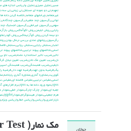
تميزي
,
تحليل خوشه اي
,
تحليل داده رباط
,
تحليل سل
مسير
,
تحليل مميزي
,
تحليل واريانس اندازه هاي م
تمهنه
,
تي دو نمونه اي مستقل
,
تي زوجي
,
تي سه دا
غيرمتعامد
,
چرخشهاي متعامد
,
خلاصه كردن داده ها
,
تواني
,
رگرسيون چند متغيره
,
رگرسيون چندگانه
,
رگ
سهمي
,
رگرسيون غيرخطي
,
رگرسيون لجستيك چند 
پايايي
,
روش ابليمن
,
روش اكوآماكس
,
روش بازآزم
دو نيمه كردن
,
روش كوآرتيماكس
,
روش كودرتفاوت
رگرسيون
,
روشهاي عددي بررسي نرمال بودن
,
روشه
اعتبار
,
سنجش پايايي
,
سنجش روايي
,
سنجش فاصله
اسمي
,
شاخصهاي پيوند ترتيبي
,
شاخصهاي پيوند تر
تاثير
,
ضريب تاثير استانتدارد نشده
,
ضريب تاو بي 
نل
,
ضريب تعيين مك نادن
,
ضريب تعيين نيجل كر
نايقيني
,
ضريب همبستگي
,
ضريب همبستگي اسپير
يك
,
فرضيه بدون جهت
,
فرضيه جهت دار
,
فرضيه راب
كووريت
,
مشاوره آماري
,
مشاوره آماري پايانامه
,
مشا
اسمي
,
مقياس ترتيبي
,
مقياس فاصله اي
,
مقياس ن
spss
,
نحوه ورود داده ها به spss
,
نرم افزارهاي آم
جعبه اي
,
نمودار چارك-چارك
,
نمودار خطي
,
نمودار د
هرم جمعيتي
,
نمودار هيستوگرام
,
نمودارqqplot
,
نمو
ناپارامتري
,
واريانس
,
واريانس خطا
,
واريانس ويژه
,
و
مک نمار( Mc Nemar Test)
جولای