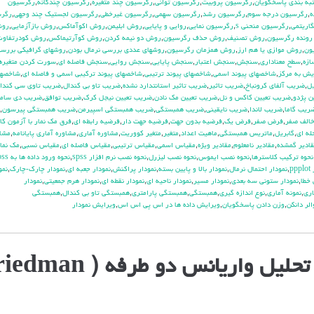
به بندي پاسخگويان
,
رگرسيون پروبيت
,
رگرسيون تواني
,
رگرسيون چند متغيره
,
رگرسيون چندگانه
,
رگرسيون
ه
,
رگرسيون درجه سوم
,
رگرسيون رشد
,
رگرسيون سهمي
,
رگرسيون غيرخطي
,
رگرسيون لجستيك چند وجهي
,
رگرس
اريتمي
,
رگرسيون منحني s
,
رگرسيون نمايي
,
روايي و پايايي
,
روش ابليمن
,
روش اكوآماكس
,
روش بازآزمايي
,
رو
ونده رگرسيون
,
روش تصنيف
,
روش حذف رگرسيون
,
روش دو نيمه كردن
,
روش كوآرتيماكس
,
روش كودرتفاوت 
ون
,
روش موازي يا هم ارز
,
روش همزمان رگرسيون
,
روشهاي عددي بررسي نرمال بودن
,
روشهاي گرافيكي بررسي
ازه
,
سطح معناداري
,
سنجش
,
سنجش اعتبار
,
سنجش پايايي
,
سنجش روايي
,
سنجش فاصله اي
,
سورت كردن متغيره
ش به مركز
,
شاخصهاي پيوند اسمي
,
شاخصهاي پيوند ترتيبي
,
شاخصهاي پيوند تركيبي اسمي و فاصله اي
,
شاخصها
ل
,
ضريب آلفاي کرونباخ
,
ضريب تاثير
,
ضريب تاثير استانتدارد نشده
,
ضريب تاو بي كندال
,
ضريب تاوي سي كندا
ن پژدو
,
ضريب تعيين كاكس و نل
,
ضريب تعيين مك نادن
,
ضريب تعيين نيجل كرك
,
ضريب توافق
,
ضريب دي سامر
ريب گاما
,
ضريب لاندا
,
ضريب نايقيني
,
ضريب همبستگي
,
ضريب همبستگي اسپيرمن
,
ضريب همبستگي پيرسون
,
الف صفر
,
فرض صفر
,
فرض يك
,
فرضيه بدون جهت
,
فرضيه جهت دار
,
فرضيه رابطه اي
,
فرق مك نمار با آزمون كا
له اي
,
گابريل
,
ماتريس همبستگي
,
ماهيت اعداد
,
متغير
,
متغير كووريت
,
مشاوره آماري
,
مشاوره آماري پايانامه
,
مشاو
قادير گمشده
,
مقادير نامعلوم
,
مقادير ويژه
,
مقياس اسمي
,
مقياس ترتيبي
,
مقياس فاصله اي
,
مقياس نسبي
,
مك نما
نحوه تركيب كلاسترها
,
نحوه نصب ايموس
,
نحوه نصب ليزرل
,
نحوه نصب نرم افزار spss
,
نحوه ورود داده ها به spss
pp
,
نمودار احتمال نرمال
,
نمودار بالا و پايين بسته
,
نمودار پراكنش
,
نمودار جعبه اي
,
نمودار چارك-چارك
,
نمو
 خطا
,
نمودار ستوني سه بعدي
,
نمودار مسير
,
نمودار ناحيه اي
,
نمودار نقطه اي
,
نمودار هرم جمعيتي
,
نمودار
اري
,
نمونه آماري
,
نوع اندازه گيري
,
همبستگي
,
همبستگي پارامتري
,
همبستگي تاو بي کندال
,
همبستگي
الر دانكن
,
وزن دادن پاسخگويان
,
ويرايش داده ها در اس پي اس اس
,
ويرايش نمودار
ل واریانس دو طرفه ( Friedman)