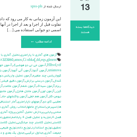
13
ارسال شده از
spss-pls
این آ‍زمون زمانی به کار می رود که د
تفاوت قبل از اجرا و بعد از اجرا در آ
دیدگاه‌ها
بسته
اسمی دو جوابی استفاده می […]
برای
هستند
مک
ادامه مطلب ←
نمار(
Mc
Nemar
آزمون هاي آماري نا پارامتري
,
تحليل آماري با
Test)
\hdhdd
glmrm آزمون
,
eqs
,
dd
,
Ci nhka[
,
amos
,
51323950
vif
,
Hlhvd
,
آ»مون جي تي دو هوشبرگ
,
آ»مون خو
unianova
,
آزمون آننوا
,
آزمون آني آنووا
,
آزمون با
كوواريانس چند متغيره
,
آزمون تحليل واريانس دو
كندال
,
آزمون درستي برازش
,
آزمون دقيق فيشر
,
آ
ريزه
,
آزمون سيداك
,
آزمون شفه
,
آزمون علامت
,
آز
كيزر
,
آزمون لون
,
آزمون مانتل هانزل
,
آزمون ماننوا
نيومن-كلز
,
آزمون هم خطي
,
آزمون واكنشهاي حاد
,
آ
تعقيبي كاي دو
,
آزمونهاي ناپارامتري
,
آمار استنباطي
ها
,
اسپيرمن
,
استخراج عاملها
,
انتخاب روش آماري 
منحني
,
پايايي
,
پردازش تحليل آنلاين
,
پروژه آماري
,
فصل 4
,
تجزيه و تحليل فصل 4 پايانامه
,
تحقيق
,
تح
كلاستر
,
تحليل كلاستر چند ميانگيني
,
تحليل كلاستر
تحقيق
,
توزيع استاندارد
,
توزيع داده
,
توزيع طبيعي
,
جميعت آماري
,
جداول تركيبي
,
جدول يك بعدي و دو