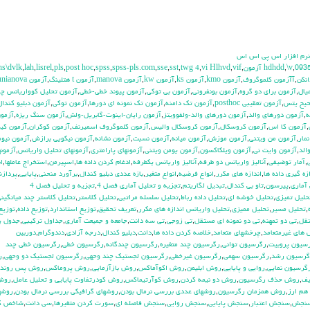
 نرم افزار اس پي اس اس
hs\dvlk
,
lah
,
lisrel
,
pls
,
post hoc
,
spss
,
spss-pls.com
,
sse
,
sst
,
twg 4
,
vi Hlhvd
,
vif
,
,
\v
,
093
انكن
,
آآزمون كلموگروف
,
آزمون kmo
,
آزمون ks
,
آزمون kw
,
آزمون manova
,
آزمون t هتلينگ
,
آزمون unianova
يال
,
آزمون براي دو گروه
,
آزمون بونفروني
,
آزمون بي توكي
,
آزمون پيوند خطي-خطي
,
آزمون تحليل كوواريانس چن
حيح يتس
,
آزمون تعقيبي posthoc
,
آزمون تك دامنه
,
آزمون تك نمونه اي دورها
,
آزمون توكي
,
آزمون دبليو كندال
ه
,
آزمون دورهاي والد
,
آزمون دورهاي والد-ولفوويتز
,
آزمون رايان-اينوت-گابريل-ولش
,
آزمون سنگ ريزه
,
آزمو
,
آزمون كا اس
,
آزمون كروسكال
,
آزمون كروسكال واليس
,
آزمون كلموگروف اسميرنف
,
آزمون كوكران
,
آزمون كيز
مار
,
آزمون من ويتني
,
آزمون موزش
,
آزمون ميانه
,
آزمون نسبت
,
آزمون نشانه
,
آزمون نيكويي برازش
,
آزمون نيوم
الد
,
آزمون وايت ني
,
آزمون ويلكاكسون
,
آزمون يومن ويتني
,
آزمونهاي پارامتري
,
آزمونهاي تحليل واريانس
,
آزمونه
,
آمار توضيفي
,
آناليز واريانس دو طرفه
,
آناليز واريانس يکطرفه
,
ادغام كردن داده ها
,
اسپيرمن
,
استخراج عاملها
,
ا
زه گيري داده ها
,
اندازه هاي مكرر
,
انواع فرضيه
,
انواع متغير
,
بازه عددي دبليو كندال
,
برآورد منحني
,
پايايي
,
پرداز
آماري
,
پيرسون
,
تاو بي کندال
,
تبديل لگاريتم
,
تجزيه و تحليل آماري فصل 4
,
تجزيه و تحليل فصل 4
حليل تميزي
,
تحليل خوشه اي
,
تحليل داده رباط
,
تحليل سلسله مراتبي
,
تحليل كلاستر
,
تحليل كلاستر چند ميانگين
,
تحليل مسير
,
تحليل مميزي
,
تحليل واريانس اندازه هاي مكرر
,
تعريف تحقيق
,
توزيع استاندارد
,
توزيع داده
,
توزيع
تقل
,
تي دو تمهنه
,
تي دو نمونه اي مستقل
,
تي زوجي
,
تي سه دانت
,
جامعه و جميعت آماري
,
جداول تركيبي
,
جدول ي
هاي غيرمتعامد
,
چرخشهاي متعامد
,
خلاصه كردن داده ها
,
دانت
,
دبليو كندال
,
درجه آزادي
,
دندوگرام
,
دوربين
سيون پروبيت
,
رگرسيون تواني
,
رگرسيون چند متغيره
,
رگرسيون چندگانه
,
رگرسيون خطي
,
رگرسيون خطي چند
گرسيون رشد
,
رگرسيون سهمي
,
رگرسيون غيرخطي
,
رگرسيون لجستيك چند وجهي
,
رگرسيون لجستيك دو وجهي
,
ر
گرسيون نمايي
,
روايي و پايايي
,
روش ابليمن
,
روش اكوآماكس
,
روش بازآزمايي
,
روش پروماكس
,
روش پس رونده
يف
,
روش حذف رگرسيون
,
روش دو نيمه كردن
,
روش كوآرتيماكس
,
روش كودرتفاوت پايايي و تحليل عامل
,
روش
هم ارز
,
روش همزمان رگرسيون
,
روشهاي عددي بررسي نرمال بودن
,
روشهاي گرافيكي بررسي نرمال بودن
,
روشه
نجش
,
سنجش اعتبار
,
سنجش پايايي
,
سنجش روايي
,
سنجش فاصله اي
,
سورت كردن متغيرها
,
سي دانت
,
شاخص ك