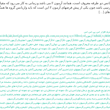
آزمون فریدمن که به آزمون تحلیل واریانس دو. طرفه معروف است، همانند آزمون F می باشد و زمانی به کار می رود 
اندازه گیری حداقل در سطح سنجش ترتیبی باشد.چون یکی از پیش فرضهای آزمون F این است که باید واریانس گروه ه
های […]
 نرم افزار اس پي اس اس
hs\dvlk
,
lah
,
lisrel
,
pls
,
post hoc
,
spss
,
spss-pls.com
,
sse
,
sst
,
twg 4
,
vi Hlhvd
,
vif
,
,
\v
,
093
انكن
,
آآزمون كلموگروف
,
آزمون kmo
,
آزمون ks
,
آزمون kw
,
آزمون manova
,
آزمون t هتلينگ
,
آزمون unianova
يال
,
آزمون براي دو گروه
,
آزمون بونفروني
,
آزمون بي توكي
,
آزمون پيوند خطي-خطي
,
آزمون تحليل كوواريانس چن
حيح يتس
,
آزمون تعقيبي posthoc
,
آزمون تك دامنه
,
آزمون تك نمونه اي دورها
,
آزمون توكي
,
آزمون دبليو كندال
ه
,
آزمون دورهاي والد
,
آزمون دورهاي والد-ولفوويتز
,
آزمون رايان-اينوت-گابريل-ولش
,
آزمون سنگ ريزه
,
آزمو
,
آزمون فريدمن / تحليل واريانس دو طرفه ( Friedman)
,
آزمون كا اس
,
آزمون كروسكال
,
آزمون كروسكال وال
زمون لون
,
آزمون مانتل هانزل
,
آزمون ماننوا
,
آزمون مك نمار
,
آزمون من ويتني
,
آزمون موزش
,
آزمون ميانه
,
آزمو
نيومن-كلز
,
آزمون هم خطي
,
آزمون واكنشهاي حاد
,
آزمون والد
,
آزمون وايت ني
,
آزمون ويلكاكسون
,
آزمون يومن
س
,
آزمونهاي تعقيبي كاي دو
,
آزمونهاي ناپارامتري
,
آمار استنباطي
,
آمار توضيفي
,
آناليز واريانس دو طرفه
,
آناليز وا
لها
,
انتخاب روش آماري درست
,
انجام پروژه درسي آماري
,
اندازه گيري داده ها
,
اندازه هاي مكرر
,
انواع فرضيه
,
ان
,
پروژه آماري
,
پروژه دانشگاهي
,
پروژه درسي آماري
,
پيرسون
,
تاو بي کندال
,
تبديل لگاريتم
,
تجزيه و تحليل آماري
,
تحقيق
,
تحليل اكتشافي
,
تحليل تشخيصي
,
تحليل تميزي
,
تحليل خوشه اي
,
تحليل داده رباط
,
تحليل سلسله مرات
 دو مرحله اي
,
تحليل كوواريانس تك متغيره
,
تحليل مسير
,
تحليل مميزي
,
تحليل واريانس اندازه هاي مكرر
,
تحليل
ده
,
توزيع طبيعي
,
توزيع نرمال
,
تولرانس
,
تي تک نمونه اي مستقل
,
تي دو تمهنه
,
تي دو نمونه اي مستقل
,
تي زوجي
,
يك بعدي و دو بعدي فراواني
,
جيمز هوئل
,
چرخش عاملها
,
چرخش هاي غيرمتعامد
,
چرخشهاي متعامد
,
خلاصه كردن د
اگرام مسير
,
رتبه بندي پاسخگويان
,
رگرسيون پروبيت
,
رگرسيون تواني
,
رگرسيون چند متغيره
,
رگرسيون
رگرسيون خطي ساده
,
رگرسيون درجه سوم
,
رگرسيون رشد
,
رگرسيون سهمي
,
رگرسيون غيرخطي
,
رگرسيون لجست
تيک
,
رگرسيون لگاريتمي
,
رگرسيون منحني s
,
رگرسيون نمايي
,
روايي و پايايي
,
روش ابليمن
,
روش اكوآماكس
,
رو