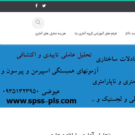
pls
فيلم هاي آموزشي گروه آماري بتا
هزينه تحليل هاي آماري