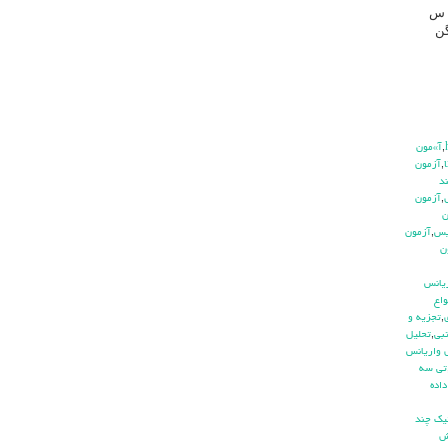
که مقیا س
ا همگن
,
آ»مون
,
آزمون
د
,
آزمون
ن
يس
,
آزمون
ن
ريانس
واع
,
تجزيه و
بي
,
تحليل
 واريانس
تي سه
اده
يك چند
ش