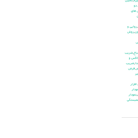
يره
,
تحليل
دو
هاي
,
روايي و
ن
,
روش
باخ
,
ضريب
اكس و
دا
,
ضريب
ر
,
فرض
ير
افزار
ودار
,
نمودار
مبستگي