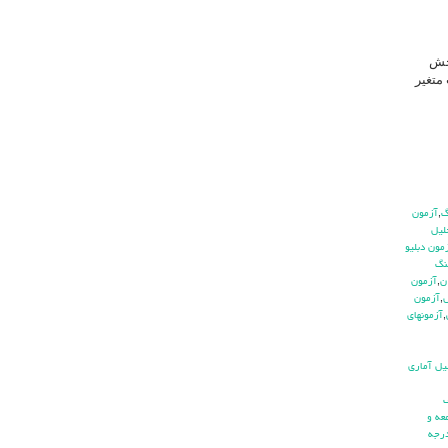
نجش
متغیر
,
آزمون
ليل
مون دبليو
نگ
ن
,
آزمون
ش
,
آزمون
,
آزمونهاي
يل آماري
ف
عه و
رجه