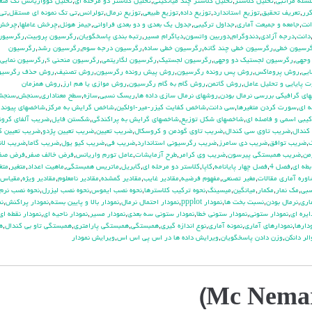
سله مراتبي
,
تحليل كلاستر
,
تحليل كلاستر چند ميانگيني
,
تحليل كلاستر دو مرحله اي
,
تحليل كوواريانس تك متغ
كرر
,
تعريف تحقيق
,
توزيع استاندارد
,
توزيع داده
,
توزيع طبيعي
,
توزيع نرمال
,
تولرانس
,
تي تک نمونه اي مستقل
,
تي 
نت
,
جامعه و جميعت آماري
,
جداول تركيبي
,
جدول يك بعدي و دو بعدي فراواني
,
جيمز هوئل
,
چرخش عاملها
,
چرخش 
دانت
,
درجه آزادي
,
دندوگرام
,
دوربين واتسون
,
دياگرام مسير
,
رتبه بندي پاسخگويان
,
رگرسيون پروبيت
,
رگرسيون
رسيون خطي
,
رگرسيون خطي چند گانه
,
رگرسيون خطي ساده
,
رگرسيون درجه سوم
,
رگرسيون رشد
,
رگرسيون
وجهي
,
رگرسيون لجستيك دو وجهي
,
رگرسيون لجستيک
,
رگرسيون لگاريتمي
,
رگرسيون منحني s
,
رگرسيون نمايي
ايي
,
روش پروماكس
,
روش پس رونده رگرسيون
,
روش پيش رونده رگرسيون
,
روش تصنيف
,
روش حذف رگرسيو
 پايايي و تحليل عامل
,
روش گاتمن
,
روش گام به گام رگرسيون
,
روش موازي يا هم ارز
,
روش همزمان
اي گرافيكي بررسي نرمال بودن
,
روشهاي نرمال سازي داده ها
,
ريسك نسبي
,
سازه
,
سطح معناداري
,
سنجش
,
سنجش
 اي
,
سورت كردن متغيرها
,
سي دانت
,
شاخص كفايت كيزر-مير-اولكين
,
شاخص گرايش به مركز
,
شاخصهاي پيوند
كيبي اسمي و فاصله اي
,
شاخصهاي شكل توزيع
,
شاخصهاي گرايش به پراكندگي
,
شكستن فايل
,
ضريب آلفاي کرون
كندال
,
ضريب تاوي سي كندال
,
ضريب تاوي گودمن و كروسكال
,
ضريب تعيين
,
ضريب تعيين پژدو
,
ضريب تعيين ك
ك
,
ضريب توافق
,
ضريب دي سامرز
,
ضريب رگرسيوني استاندارد
,
ضريب في
,
ضريب كيو يول
,
ضريب گاما
,
ضريب لان
من
,
ضريب همبستگي پيرسون
,
ضريب وي كرامر
,
طرح آزمايشات
,
عامل تورم واريانس
,
فرض خالف صفر
,
فرض صف
طه اي
,
فصل 4
,
فصل چهار پايانامه
,
كاپا
,
كلاستر دو مرحله اي
,
گابريل
,
ماتريس همبستگي
,
ماهيت اعداد
,
متغير
,
متغ
وره آماري مقالات
,
مغير تصنعي
,
مفهوم فرضيه
,
مقادير غايب
,
مقادير گمشده
,
مقادير نامعلوم
,
مقادير ويژه
,
مقياس
سبي
,
مك نمار
,
مكمار
,
ميانگين
,
ميسينگ
,
نحوه تركيب كلاسترها
,
نحوه نصب ايموس
,
نحوه نصب ليزرل
,
نحوه نصب نرم 
اري
,
نرمال بودن
,
نسبت بخت ها
,
نمودار ppplot
,
نمودار احتمال نرمال
,
نمودار بالا و پايين بسته
,
نمودار پراكنش
,
نم
ايره اي
,
نمودار ستوني
,
نمودار ستوني خطا
,
نمودار ستوني سه بعدي
,
نمودار مسير
,
نمودار ناحيه اي
,
نمودار نقطه اي
دارها
,
نمودارهاي آماري
,
نمونه آماري
,
نوع اندازه گيري
,
همبستگي
,
همبستگي پارامتري
,
همبستگي تاو بي کندال
,
ه
الر دانكن
,
وزن دادن پاسخگويان
,
ويرايش داده ها در اس پي اس اس
,
ويرايش نمودار