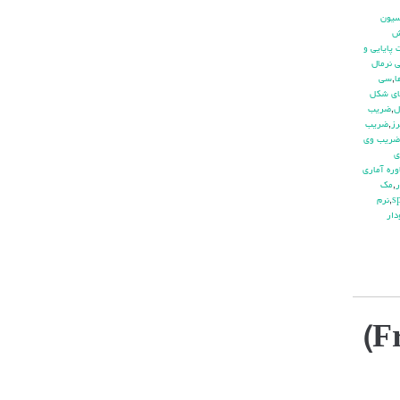
يون
ش
پايايي و
 نرمال
ا
,
سي
ي شكل
ل
,
ضريب
ز
,
ضريب
ضريب وي
ي
ره آماري
ر
,
مك
,
نرم
دار