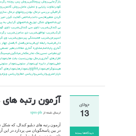
بازآزمايي
,
روش پروماكس
,
روش پس رونده رگرس
كودرتفاوت پايايي و تحليل عامل
,
روش گاتمن
,
روش
گرافيكي بررسي نرمال بودن
,
روشهاي نرمال سازي 
كردن متغيرها
,
سي دانت
,
شاخص كفايت كيزر-مير-ا
اي
,
شاخصهاي شكل توزيع
,
شاخصهاي گرايش به پر
بي كندال
,
ضريب تاوي سي كندال
,
ضريب تاوي گود
كرك
,
ضريب توافق
,
ضريب دي سامرز
,
ضريب رگرسي
اسپيرمن
,
ضريب همبستگي پيرسون
,
ضريب وي كرا
دار
,
فرضيه رابطه اي
,
فريدمن
,
فصل 4
,
فصل چهار پا
آماري پايانامه
,
مشاوره آماري مقالات
,
مغير تصنعي
اي
,
مقياس نسبي
,
مك نمار
,
مكمار
,
ميانگين
,
ميسينگ
افزارهاي آماري
,
نرمال بودن
,
نسبت بخت ها
,
نمودار plot
خطي
,
نمودار دايره اي
,
نمودار ستوني
,
نمودار ستوني
هيستوگرام
,
نمودارqqplot
,
نمودارها
,
نمودارهاي آم
ناپارامتري
,
واريانس
,
واريانس خطا
,
واريانس ويژه
,
و
آزمون رتبه های دبلیو کندال
جولای
13
ارسال شده از
spss-pls
آزمون رتبه های دبلیو کندال، که شکل
در بین پاسخگویان می پردازد.در این آز
دیدگاه‌ها
بسته
تلقی شده و در ادامه […]