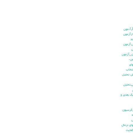
,
آ»مون
,
آزمون
د
,
آزمون
ن
ر
,
آزمون
ن-
اي
نتخاب
ش تحليل
ي
,
تحليل
ك بعدي و
گرسيون
اي نرمال
فايت