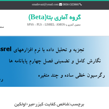
smailevazi@ymail.com
09351323950
گروه آماري بتا(Beta)
تحليل آماري با SPSS – PLS – LISREL- AMOS
صفح
برچسب:شاخص كفايت كيزر-مير-اولكين