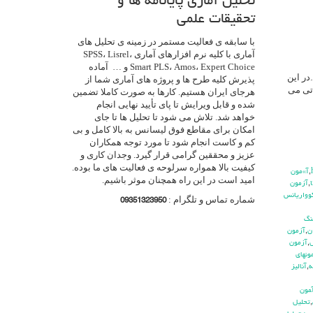
تحلیل آماری پایانامه ها و
تحقیقات علمی
با سابقه ی فعالیت مستمر در زمینه ی تحلیل های
آماری با کلیه نرم افزارهای آماری SPSS، Lisrel،
Smart PLS، Amos، Expert Choice و … آماده
بیشتر) بکار می رود.در این
پذیرش کلیه طرح ها و پروژه های آماری شما از
 تی می
هرجای ایران هستیم. کارها به صورت کاملا تضمین
شده و قابل ویرایش تا پای تأیید نهایی انجام
خواهد شد. تلاش می شود تا تحلیل ها تا جای
امکان برای مقاطع فوق لیسانس به بالا کامل و بی
کم و کاست انجام شود تا مورد توجه همکاران
عزیز و محققین گرامی قرار گیرد. وجدان کاری و
کیفیت بالا همواره سرلوحه ی فعالیت های ما بوده.
,
آ»مون
امید است در این راه همچنان موثر باشیم.
,
آزمون
وواريانس
شماره تماس و تلگرام :
09351323950
نگ
ن
,
آزمون
ش
,
آزمون
ونهاي
ه
,
آناليز
مون
,
تحليل