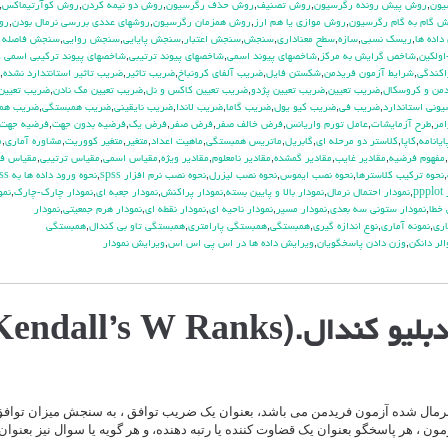
يون
,
روش پيش رونده رگرسيون
,
روش تصنيف
,
روش حذف رگرسيون
,
روش دو نيمه كردن
,
روش كوآرتيماكس
,
 گام به گام رگرسيون
,
روش موازي يا هم ارز
,
روش همزمان رگرسيون
,
روشهاي عددي بررسي نرمال بودن
,
رو
داده ها
,
ريسك نسبي
,
سازه
,
سطح معناداري
,
سنجش
,
سنجش اعتبار
,
سنجش پايايي
,
سنجش روايي
,
سنجش فاصله 
ولكين
,
شاخص گرايش به مركز
,
شاخصهاي پيوند اسمي
,
شاخصهاي پيوند ترتيبي
,
شاخصهاي پيوند تركيبي اسمي و
اكندگي
,
شرايط آزمون فريدمن
,
شكستن فايل
,
ضريب آلفاي کرونباخ
,
ضريب تاثير
,
ضريب تاثير استانتدارد نشده
,
من و كروسكال
,
ضريب تعيين
,
ضريب تعيين پژدو
,
ضريب تعيين كاكس و نل
,
ضريب تعيين مك نادن
,
ضريب تعيين
وني استاندارد
,
ضريب في
,
ضريب كيو يول
,
ضريب گاما
,
ضريب لاندا
,
ضريب نايقيني
,
ضريب همبستگي
,
ضريب هم
مر
,
طرح آزمايشات
,
عامل تورم واريانس
,
فرض خالف صفر
,
فرض صفر
,
فرض يك
,
فرضيه بدون جهت
,
فرضيه جهت
يانامه
,
كاپا
,
كلاستر دو مرحله اي
,
گابريل
,
ماتريس همبستگي
,
ماهيت اعداد
,
متغير
,
متغير كووريت
,
مشاوره آماري
,
م
,
مفهوم فرضيه
,
مقادير غايب
,
مقادير گمشده
,
مقادير نامعلوم
,
مقادير ويژه
,
مقياس اسمي
,
مقياس ترتيبي
,
مقياس فا
,
نحوه تركيب كلاسترها
,
نحوه نصب ايموس
,
نحوه نصب ليزرل
,
نحوه نصب نرم افزار spss
,
نحوه ورود داده ها به spss
pp
,
نمودار احتمال نرمال
,
نمودار بالا و پايين بسته
,
نمودار پراكنش
,
نمودار جعبه اي
,
نمودار چارك-چارك
,
نمو
 خطا
,
نمودار ستوني سه بعدي
,
نمودار مسير
,
نمودار ناحيه اي
,
نمودار نقطه اي
,
نمودار هرم جمعيتي
,
نمودار
اري
,
نمونه آماري
,
نوع اندازه گيري
,
همبستگي
,
همبستگي پارامتري
,
همبستگي تاو بي کندال
,
همبستگي
الر دانكن
,
وزن دادن پاسخگويان
,
ويرايش داده ها در اس پي اس اس
,
ويرايش نمودار
.(Kendall’s W Ranks)
 نرمال شده آزمون فریدمن می باشد، بعنوان یک ضریب توافق ، به سنجش میزان توافق 
مون ، هر پاسخگو بعنوان یک قضاوت کننده یا رتبه دهنده، و هر گویه یا سوال نیز بعنوان