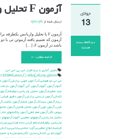
آزمون F تحلیل واریانس یکطرفه / آنووا (ANOVA)
جولای
13
ارسال شده از
spss-pls
آزمون که تعمیم یافته آزموئن تی با د
دیدگاه‌ها
بسته
باشد.در آزمون F، […]
برای
هستند
آزمون
ادامه مطلب ←
F
تحلیل
واریانس
تحليل آماري با نرم افزار اس پي اس اس
یکطرفه
\hdhdd
glmrm آزمون
,
eqs
,
dd
,
Ci nhka[
,
amos
,
51323950
/
جي تي دو هوشبرگ
,
آ»مون خوبي برازش
,
آ»مون د
آنووا
آننوا
,
آزمون آنووا
,
آزمون آني آنووا
,
آزمون بارتلت
,
(ANOVA)
چند متغيره
,
آزمون تحليل واريانس دوطرفه
,
آزمون
كندال
,
آزمون درستي برازش
,
آزمون دقيق فيشر
,
آ
ريزه
,
آزمون سيداك
,
آزمون شفه
,
آزمون علامت
,
آز
كيزر
,
آزمون لون
,
آزمون مانتل هانزل
,
آزمون ماننوا
نيومن-كلز
,
آزمون هم خطي
,
آزمون واكنشهاي حاد
,
آ
تحليل واريانس
,
آزمونهاي تعقيبي آنووا
,
آزمونهاي ت
واريانس يکطرفه
,
ادغام كردن داده ها
,
اسپيرمن
,
اس
فرضيه
,
انواع متغير
,
برآورد منحني
,
پايايي
,
پردازش ت
آنووا
,
تاو بي کندال
,
تبديل لگاريتم
,
تجزيه و تحليل