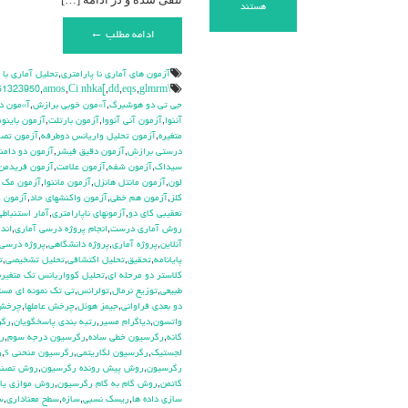
برای
هستند
آزمون
ادامه مطلب ←
رتبه
های
دبلیو
آزمون هاي آماري نا پارامتري
,
تحليل آماري با
کندال.
\hdhdd
glmrm آزمون
,
eqs
,
dd
,
Ci nhka[
,
amos
,
51323950
(Kendall’s
جي تي دو هوشبرگ
,
آ»مون خوبي برازش
,
آ»مون د
W
آننوا
,
آزمون آني آنووا
,
آزمون بارتلت
,
آزمون باينوم
Ranks)
متغيره
,
آزمون تحليل واريانس دوطرفه
,
آزمون تص
درستي برازش
,
آزمون دقيق فيشر
,
آزمون دو دامن
سيداك
,
آزمون شفه
,
آزمون علامت
,
آزمون فريدمن
لون
,
آزمون مانتل هانزل
,
آزمون ماننوا
,
آزمون مك ن
كلز
,
آزمون هم خطي
,
آزمون واكنشهاي حاد
,
آزمون و
تعقيبي كاي دو
,
آزمونهاي ناپارامتري
,
آمار استنباطي
روش آماري درست
,
انجام پروژه درسي آماري
,
اندا
آنلاين
,
پروژه آماري
,
پروژه دانشگاهي
,
پروژه درسي 
پايانامه
,
تحقيق
,
تحليل اكتشافي
,
تحليل تشخيصي
,
ت
كلاستر دو مرحله اي
,
تحليل كوواريانس تك متغيره
طبيعي
,
توزيع نرمال
,
تولرانس
,
تي تک نمونه اي مس
دو بعدي فراواني
,
جيمز هوئل
,
چرخش عاملها
,
چرخش 
واتسون
,
دياگرام مسير
,
رتبه بندي پاسخگويان
,
رگر
گانه
,
رگرسيون خطي ساده
,
رگرسيون درجه سوم
,
ر
لجستيک
,
رگرسيون لگاريتمي
,
رگرسيون منحني s
,
ر
رگرسيون
,
روش پيش رونده رگرسيون
,
روش تصن
گاتمن
,
روش گام به گام رگرسيون
,
روش موازي يا 
سازي داده ها
,
ريسك نسبي
,
سازه
,
سطح معناداري
,
س