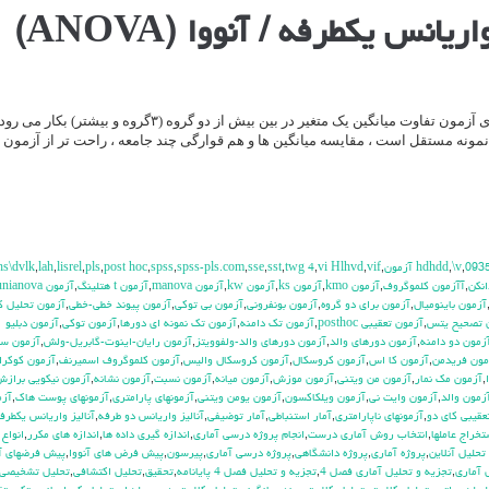
آزمون F یا تحلیل واریانس یکطرفه برای آزمون تفاوت میانگین یک متغیر در بین بیش از دو گروه (۳گروه و 
و نمونه مستقل است ، مقایسه میانگین ها و هم قوارگی چند جامعه ، راحت تر از آزمون
hs\dvlk
,
lah
,
lisrel
,
pls
,
post hoc
,
spss
,
spss-pls.com
,
sse
,
sst
,
twg 4
,
vi Hlhvd
,
vif
,
,
\v
,
093
انكن
,
آآزمون كلموگروف
,
آزمون kmo
,
آزمون ks
,
آزمون kw
,
آزمون manova
,
آزمون t هتلينگ
,
آزمون unianova
آزمون باينوميال
,
آزمون براي دو گروه
,
آزمون بونفروني
,
آزمون بي توكي
,
آزمون پيوند خطي-خطي
,
آزمون تحليل ك
 تصحيح يتس
,
آزمون تعقيبي posthoc
,
آزمون تك دامنه
,
آزمون تك نمونه اي دورها
,
آزمون توكي
,
آزمون دبليو
زمون دو دامنه
,
آزمون دورهاي والد
,
آزمون دورهاي والد-ولفوويتز
,
آزمون رايان-اينوت-گابريل-ولش
,
آزمون س
مون فريدمن
,
آزمون كا اس
,
آزمون كروسكال
,
آزمون كروسكال واليس
,
آزمون كلموگروف اسميرنف
,
آزمون كوكرا
,
آزمون مك نمار
,
آزمون من ويتني
,
آزمون موزش
,
آزمون ميانه
,
آزمون نسبت
,
آزمون نشانه
,
آزمون نيكويي براز
زمون والد
,
آزمون وايت ني
,
آزمون ويلكاكسون
,
آزمون يومن ويتني
,
آزمونهاي پارامتري
,
آزمونهاي پوست هاك
,
آزم
عقيبي كاي دو
,
آزمونهاي ناپارامتري
,
آمار استنباطي
,
آمار توضيفي
,
آناليز واريانس دو طرفه
,
آناليز واريانس يكطرف
تخراج عاملها
,
انتخاب روش آماري درست
,
انجام پروژه درسي آماري
,
اندازه گيري داده ها
,
اندازه هاي مكرر
,
انواع
حليل آنلاين
,
پروژه آماري
,
پروژه دانشگاهي
,
پروژه درسي آماري
,
پيرسون
,
پيش فرض هاي آنووا
,
پيش فرضهاي آ‍
 آماري
,
تجزيه و تحليل آماري فصل 4
,
تجزيه و تحليل فصل 4 پايانامه
,
تحقيق
,
تحليل اكتشافي
,
تحليل تشخيصي