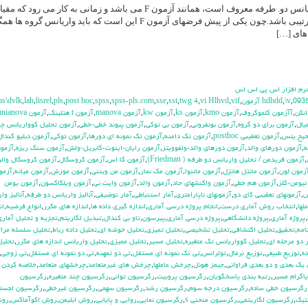
آزمون فریدمن که به آزمون تحلیل واریانس دو. طرفه معروف است، همانند آزمون F می باشد و زمانی به کار می رود 
اندازه گیری حداقل در سطح سنجش ترتیبی باشد.چون یکی از پیش فرضهای آزمون F این است که باید واریانس گروه ه
های […]
 نرم افزار اس پي اس اس
hs\dvlk
,
lah
,
lisrel
,
pls
,
post hoc
,
spss
,
spss-pls.com
,
sse
,
sst
,
twg 4
,
vi Hlhvd
,
vif
,
,
\v
,
093
انكن
,
آآزمون كلموگروف
,
آزمون kmo
,
آزمون ks
,
آزمون kw
,
آزمون manova
,
آزمون t هتلينگ
,
آزمون unianova
يال
,
آزمون براي دو گروه
,
آزمون بونفروني
,
آزمون بي توكي
,
آزمون پيوند خطي-خطي
,
آزمون تحليل كوواريانس چن
حيح يتس
,
آزمون تعقيبي posthoc
,
آزمون تك دامنه
,
آزمون تك نمونه اي دورها
,
آزمون توكي
,
آزمون دبليو كندال
ه
,
آزمون دورهاي والد
,
آزمون دورهاي والد-ولفوويتز
,
آزمون رايان-اينوت-گابريل-ولش
,
آزمون سنگ ريزه
,
آزمو
,
آزمون فريدمن / تحليل واريانس دو طرفه ( Friedman)
,
آزمون كا اس
,
آزمون كروسكال
,
آزمون كروسكال وال
زمون لون
,
آزمون مانتل هانزل
,
آزمون ماننوا
,
آزمون مك نمار
,
آزمون من ويتني
,
آزمون موزش
,
آزمون ميانه
,
آزمو
نيومن-كلز
,
آزمون هم خطي
,
آزمون واكنشهاي حاد
,
آزمون والد
,
آزمون وايت ني
,
آزمون ويلكاكسون
,
آزمون يومن
س
,
آزمونهاي تعقيبي كاي دو
,
آزمونهاي ناپارامتري
,
آمار استنباطي
,
آمار توضيفي
,
آناليز واريانس دو طرفه
,
آناليز وا
لها
,
انتخاب روش آماري درست
,
انجام پروژه درسي آماري
,
اندازه گيري داده ها
,
اندازه هاي مكرر
,
انواع فرضيه
,
ان
,
پروژه آماري
,
پروژه دانشگاهي
,
پروژه درسي آماري
,
پيرسون
,
تاو بي کندال
,
تبديل لگاريتم
,
تجزيه و تحليل آماري
,
تحقيق
,
تحليل اكتشافي
,
تحليل تشخيصي
,
تحليل تميزي
,
تحليل خوشه اي
,
تحليل داده رباط
,
تحليل سلسله مرات
 دو مرحله اي
,
تحليل كوواريانس تك متغيره
,
تحليل مسير
,
تحليل مميزي
,
تحليل واريانس اندازه هاي مكرر
,
تحليل
ده
,
توزيع طبيعي
,
توزيع نرمال
,
تولرانس
,
تي تک نمونه اي مستقل
,
تي دو تمهنه
,
تي دو نمونه اي مستقل
,
تي زوجي
,
يك بعدي و دو بعدي فراواني
,
جيمز هوئل
,
چرخش عاملها
,
چرخش هاي غيرمتعامد
,
چرخشهاي متعامد
,
خلاصه كردن د
اگرام مسير
,
رتبه بندي پاسخگويان
,
رگرسيون پروبيت
,
رگرسيون تواني
,
رگرسيون چند متغيره
,
رگرسيون
رگرسيون خطي ساده
,
رگرسيون درجه سوم
,
رگرسيون رشد
,
رگرسيون سهمي
,
رگرسيون غيرخطي
,
رگرسيون لجست
تيک
,
رگرسيون لگاريتمي
,
رگرسيون منحني s
,
رگرسيون نمايي
,
روايي و پايايي
,
روش ابليمن
,
روش اكوآماكس
,
رو