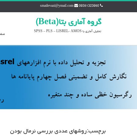
smailevazi@ymail.com
09351323950
گروه آماري بتا(Beta)
تحليل آماري با SPSS – PLS – LISREL- AMOS
صفح
برچسب:روشهاي عددي بررسي نرمال بودن