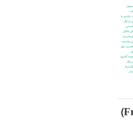
يون
ش
پايايي و
 نرمال
ا
,
سي
ي شكل
ل
,
ضريب
ز
,
ضريب
ضريب وي
ي
ره آماري
ر
,
مك
,
نرم
دار