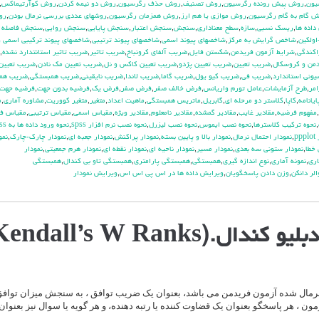
يون
,
روش پيش رونده رگرسيون
,
روش تصنيف
,
روش حذف رگرسيون
,
روش دو نيمه كردن
,
روش كوآرتيماكس
,
 گام به گام رگرسيون
,
روش موازي يا هم ارز
,
روش همزمان رگرسيون
,
روشهاي عددي بررسي نرمال بودن
,
رو
داده ها
,
ريسك نسبي
,
سازه
,
سطح معناداري
,
سنجش
,
سنجش اعتبار
,
سنجش پايايي
,
سنجش روايي
,
سنجش فاصله 
ولكين
,
شاخص گرايش به مركز
,
شاخصهاي پيوند اسمي
,
شاخصهاي پيوند ترتيبي
,
شاخصهاي پيوند تركيبي اسمي و
اكندگي
,
شرايط آزمون فريدمن
,
شكستن فايل
,
ضريب آلفاي کرونباخ
,
ضريب تاثير
,
ضريب تاثير استانتدارد نشده
,
من و كروسكال
,
ضريب تعيين
,
ضريب تعيين پژدو
,
ضريب تعيين كاكس و نل
,
ضريب تعيين مك نادن
,
ضريب تعيين
وني استاندارد
,
ضريب في
,
ضريب كيو يول
,
ضريب گاما
,
ضريب لاندا
,
ضريب نايقيني
,
ضريب همبستگي
,
ضريب هم
مر
,
طرح آزمايشات
,
عامل تورم واريانس
,
فرض خالف صفر
,
فرض صفر
,
فرض يك
,
فرضيه بدون جهت
,
فرضيه جهت
يانامه
,
كاپا
,
كلاستر دو مرحله اي
,
گابريل
,
ماتريس همبستگي
,
ماهيت اعداد
,
متغير
,
متغير كووريت
,
مشاوره آماري
,
م
,
مفهوم فرضيه
,
مقادير غايب
,
مقادير گمشده
,
مقادير نامعلوم
,
مقادير ويژه
,
مقياس اسمي
,
مقياس ترتيبي
,
مقياس فا
,
نحوه تركيب كلاسترها
,
نحوه نصب ايموس
,
نحوه نصب ليزرل
,
نحوه نصب نرم افزار spss
,
نحوه ورود داده ها به spss
pp
,
نمودار احتمال نرمال
,
نمودار بالا و پايين بسته
,
نمودار پراكنش
,
نمودار جعبه اي
,
نمودار چارك-چارك
,
نمو
 خطا
,
نمودار ستوني سه بعدي
,
نمودار مسير
,
نمودار ناحيه اي
,
نمودار نقطه اي
,
نمودار هرم جمعيتي
,
نمودار
اري
,
نمونه آماري
,
نوع اندازه گيري
,
همبستگي
,
همبستگي پارامتري
,
همبستگي تاو بي کندال
,
همبستگي
الر دانكن
,
وزن دادن پاسخگويان
,
ويرايش داده ها در اس پي اس اس
,
ويرايش نمودار
.(Kendall’s W Ranks)
 نرمال شده آزمون فریدمن می باشد، بعنوان یک ضریب توافق ، به سنجش میزان توافق 
مون ، هر پاسخگو بعنوان یک قضاوت کننده یا رتبه دهنده، و هر گویه یا سوال نیز بعنوان