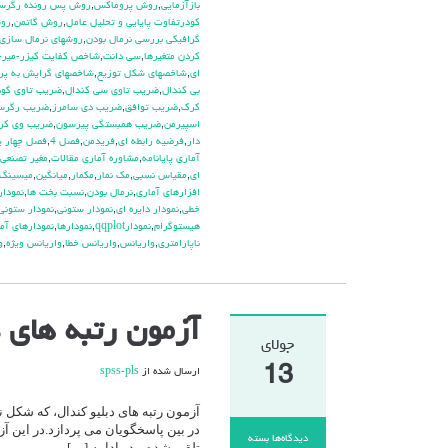
بازآزمايي
,
روش پروماكس
,
روش پس رونده رگرس
كودرتفاوت پايايي و تحليل عامل
,
روش گاتمن
,
روش
گرافيكي بررسي نرمال بودن
,
روشهاي نرمال سازي 
كردن متغيرها
,
سي دانت
,
شاخص كفايت كيزر-مير-ا
اي
,
شاخصهاي شكل توزيع
,
شاخصهاي گرايش به پر
بي كندال
,
ضريب تاوي سي كندال
,
ضريب تاوي گود
كرك
,
ضريب توافق
,
ضريب دي سامرز
,
ضريب رگرسي
اسپيرمن
,
ضريب همبستگي پيرسون
,
ضريب وي كرا
دار
,
فرضيه رابطه اي
,
فريدمن
,
فصل 4
,
فصل چهار پا
آماري پايانامه
,
مشاوره آماري مقالات
,
مغير تصنعي
اي
,
مقياس نسبي
,
مك نمار
,
مكمار
,
ميانگين
,
ميسينگ
افزارهاي آماري
,
نرمال بودن
,
نسبت بخت ها
,
نمودار plot
خطي
,
نمودار دايره اي
,
نمودار ستوني
,
نمودار ستوني
هيستوگرام
,
نمودارqqplot
,
نمودارها
,
نمودارهاي آم
ناپارامتري
,
واريانس
,
واريانس خطا
,
واريانس ويژه
,
و
آزمون رتبه های دبلیو کندال
جولای
13
ارسال شده از
spss-pls
آزمون رتبه های دبلیو کندال، که شکل
در بین پاسخگویان می پردازد.در این آز
دیدگاه‌ها
بسته
تلقی شده و در ادامه […]