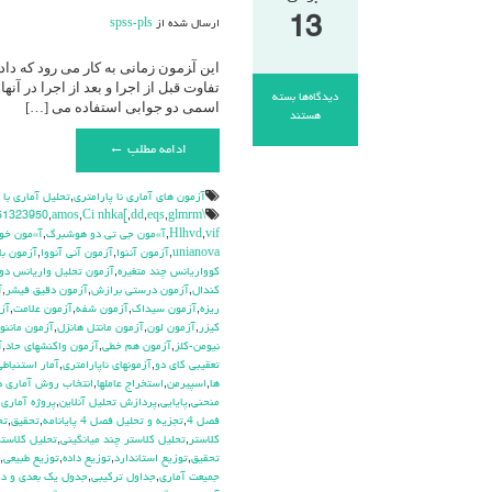
13
ارسال شده از
spss-pls
این آ‍زمون زمانی به کار می رود که د
تفاوت قبل از اجرا و بعد از اجرا در آ
دیدگاه‌ها
بسته
اسمی دو جوابی استفاده می […]
برای
هستند
مک
ادامه مطلب ←
نمار(
Mc
Nemar
آزمون هاي آماري نا پارامتري
,
تحليل آماري با
Test)
\hdhdd
glmrm آزمون
,
eqs
,
dd
,
Ci nhka[
,
amos
,
51323950
vif
,
Hlhvd
,
آ»مون جي تي دو هوشبرگ
,
آ»مون خو
unianova
,
آزمون آننوا
,
آزمون آني آنووا
,
آزمون با
كوواريانس چند متغيره
,
آزمون تحليل واريانس دو
كندال
,
آزمون درستي برازش
,
آزمون دقيق فيشر
,
آ
ريزه
,
آزمون سيداك
,
آزمون شفه
,
آزمون علامت
,
آز
كيزر
,
آزمون لون
,
آزمون مانتل هانزل
,
آزمون ماننوا
نيومن-كلز
,
آزمون هم خطي
,
آزمون واكنشهاي حاد
,
آ
تعقيبي كاي دو
,
آزمونهاي ناپارامتري
,
آمار استنباطي
ها
,
اسپيرمن
,
استخراج عاملها
,
انتخاب روش آماري 
منحني
,
پايايي
,
پردازش تحليل آنلاين
,
پروژه آماري
,
فصل 4
,
تجزيه و تحليل فصل 4 پايانامه
,
تحقيق
,
تح
كلاستر
,
تحليل كلاستر چند ميانگيني
,
تحليل كلاستر
تحقيق
,
توزيع استاندارد
,
توزيع داده
,
توزيع طبيعي
,
جميعت آماري
,
جداول تركيبي
,
جدول يك بعدي و دو