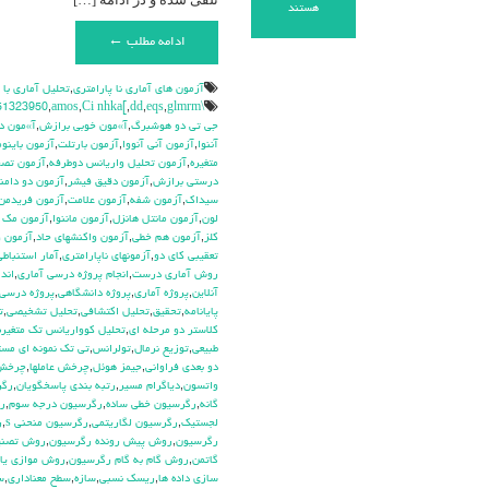
برای
هستند
آزمون
ادامه مطلب ←
رتبه
های
دبلیو
آزمون هاي آماري نا پارامتري
,
تحليل آماري با
کندال.
\hdhdd
glmrm آزمون
,
eqs
,
dd
,
Ci nhka[
,
amos
,
51323950
(Kendall’s
جي تي دو هوشبرگ
,
آ»مون خوبي برازش
,
آ»مون د
W
آننوا
,
آزمون آني آنووا
,
آزمون بارتلت
,
آزمون باينوم
Ranks)
متغيره
,
آزمون تحليل واريانس دوطرفه
,
آزمون تص
درستي برازش
,
آزمون دقيق فيشر
,
آزمون دو دامن
سيداك
,
آزمون شفه
,
آزمون علامت
,
آزمون فريدمن
لون
,
آزمون مانتل هانزل
,
آزمون ماننوا
,
آزمون مك ن
كلز
,
آزمون هم خطي
,
آزمون واكنشهاي حاد
,
آزمون و
تعقيبي كاي دو
,
آزمونهاي ناپارامتري
,
آمار استنباطي
روش آماري درست
,
انجام پروژه درسي آماري
,
اندا
آنلاين
,
پروژه آماري
,
پروژه دانشگاهي
,
پروژه درسي 
پايانامه
,
تحقيق
,
تحليل اكتشافي
,
تحليل تشخيصي
,
ت
كلاستر دو مرحله اي
,
تحليل كوواريانس تك متغيره
طبيعي
,
توزيع نرمال
,
تولرانس
,
تي تک نمونه اي مس
دو بعدي فراواني
,
جيمز هوئل
,
چرخش عاملها
,
چرخش 
واتسون
,
دياگرام مسير
,
رتبه بندي پاسخگويان
,
رگر
گانه
,
رگرسيون خطي ساده
,
رگرسيون درجه سوم
,
ر
لجستيک
,
رگرسيون لگاريتمي
,
رگرسيون منحني s
,
ر
رگرسيون
,
روش پيش رونده رگرسيون
,
روش تصن
گاتمن
,
روش گام به گام رگرسيون
,
روش موازي يا 
سازي داده ها
,
ريسك نسبي
,
سازه
,
سطح معناداري
,
س