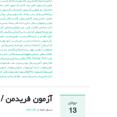
آزادي
,
دندوگرام
,
دوربين واتسون
,
دياگرام مسير
,
رت
خطي
,
رگرسيون خطي چند گانه
,
رگرسيون خطي ساد
لجستيك دو وجهي
,
رگرسيون لجستيک
,
رگرسيون لگ
پروماكس
,
روش پس رونده رگرسيون
,
روش پيش ر
تحليل عامل
,
روش گاتمن
,
روش گام به گام رگرسي
بودن
,
روشهاي نرمال سازي داده ها
,
ريسك نسبي
,
س
دانت
,
شاخص كفايت كيزر-مير-اولكين
,
شاخص گراي
توزيع
,
شاخصهاي گرايش به پراكندگي
,
شكستن فاي
تاوي گودمن و كروسكال
,
ضريب تعيين
,
ضريب تعيي
رگرسيوني استاندارد
,
ضريب في
,
ضريب كيو يول
,
ض
كرامر
,
طرح آزمايشات
,
عامل تورم واريانس
,
فرض خ
دو
,
فصل 4
,
فصل چهار پايانامه
,
كاپا
,
كلاستر دو مرح
مقالات
,
مغير تصنعي
,
مفهوم فرضيه
,
مقادير غايب
,
م
نمار( Mc Nemar Test)
,
مكمار
,
ميانگين
,
ميسينگ
,
افزارهاي آماري
,
نرمال بودن
,
نسبت بخت ها
,
نمودار plot
خطي
,
نمودار دايره اي
,
نمودار ستوني
,
نمودار ستوني
هيستوگرام
,
نمودارqqplot
,
نمودارها
,
نمودارهاي آم
ناپارامتري
,
واريانس
,
واريانس خطا
,
واريانس ويژه
,
و
آزمون فریدمن / تحلی
جولای
13
ارسال شده از
spss-pls