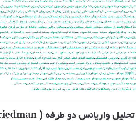
به بندي پاسخگويان
,
رگرسيون پروبيت
,
رگرسيون تواني
,
رگرسيون چند متغيره
,
رگرسيون چندگانه
,
رگرسيون
ه
,
رگرسيون درجه سوم
,
رگرسيون رشد
,
رگرسيون سهمي
,
رگرسيون غيرخطي
,
رگرسيون لجستيك چند وجهي
,
رگرس
اريتمي
,
رگرسيون منحني s
,
رگرسيون نمايي
,
روايي و پايايي
,
روش ابليمن
,
روش اكوآماكس
,
روش بازآزمايي
,
رو
ونده رگرسيون
,
روش تصنيف
,
روش حذف رگرسيون
,
روش دو نيمه كردن
,
روش كوآرتيماكس
,
روش كودرتفاوت 
ون
,
روش موازي يا هم ارز
,
روش همزمان رگرسيون
,
روشهاي عددي بررسي نرمال بودن
,
روشهاي گرافيكي بررسي
ازه
,
سطح معناداري
,
سنجش
,
سنجش اعتبار
,
سنجش پايايي
,
سنجش روايي
,
سنجش فاصله اي
,
سورت كردن متغيره
ش به مركز
,
شاخصهاي پيوند اسمي
,
شاخصهاي پيوند ترتيبي
,
شاخصهاي پيوند تركيبي اسمي و فاصله اي
,
شاخصها
ل
,
ضريب آلفاي کرونباخ
,
ضريب تاثير
,
ضريب تاثير استانتدارد نشده
,
ضريب تاو بي كندال
,
ضريب تاوي سي كندا
ن پژدو
,
ضريب تعيين كاكس و نل
,
ضريب تعيين مك نادن
,
ضريب تعيين نيجل كرك
,
ضريب توافق
,
ضريب دي سامر
ريب گاما
,
ضريب لاندا
,
ضريب نايقيني
,
ضريب همبستگي
,
ضريب همبستگي اسپيرمن
,
ضريب همبستگي پيرسون
,
الف صفر
,
فرض صفر
,
فرض يك
,
فرضيه بدون جهت
,
فرضيه جهت دار
,
فرضيه رابطه اي
,
فرق مك نمار با آزمون كا
له اي
,
گابريل
,
ماتريس همبستگي
,
ماهيت اعداد
,
متغير
,
متغير كووريت
,
مشاوره آماري
,
مشاوره آماري پايانامه
,
مشاو
قادير گمشده
,
مقادير نامعلوم
,
مقادير ويژه
,
مقياس اسمي
,
مقياس ترتيبي
,
مقياس فاصله اي
,
مقياس نسبي
,
مك نما
نحوه تركيب كلاسترها
,
نحوه نصب ايموس
,
نحوه نصب ليزرل
,
نحوه نصب نرم افزار spss
,
نحوه ورود داده ها به spss
pp
,
نمودار احتمال نرمال
,
نمودار بالا و پايين بسته
,
نمودار پراكنش
,
نمودار جعبه اي
,
نمودار چارك-چارك
,
نمو
 خطا
,
نمودار ستوني سه بعدي
,
نمودار مسير
,
نمودار ناحيه اي
,
نمودار نقطه اي
,
نمودار هرم جمعيتي
,
نمودار
اري
,
نمونه آماري
,
نوع اندازه گيري
,
همبستگي
,
همبستگي پارامتري
,
همبستگي تاو بي کندال
,
همبستگي
الر دانكن
,
وزن دادن پاسخگويان
,
ويرايش داده ها در اس پي اس اس
,
ويرايش نمودار
ل واریانس دو طرفه ( Friedman)