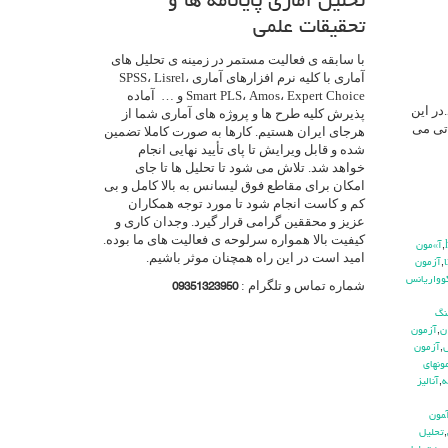
تحلیل آماری پایانامه ها و
تحقیقات علمی
با سابقه ی فعالیت مستمر در زمینه ی تحلیل های
آماری با کلیه نرم افزارهای آماری SPSS، Lisrel،
Smart PLS، Amos، Expert Choice و … آماده
بیشتر) بکار می رود.در این
پذیرش کلیه طرح ها و پروژه های آماری شما از
 تی می
هرجای ایران هستیم. کارها به صورت کاملا تضمین
شده و قابل ویرایش تا پای تأیید نهایی انجام
خواهد شد. تلاش می شود تا تحلیل ها تا جای
امکان برای مقاطع فوق لیسانس به بالا کامل و بی
کم و کاست انجام شود تا مورد توجه همکاران
عزیز و محققین گرامی قرار گیرد. وجدان کاری و
کیفیت بالا همواره سرلوحه ی فعالیت های ما بوده.
,
آ»مون
امید است در این راه همچنان موثر باشیم.
,
آزمون
وواريانس
شماره تماس و تلگرام :
09351323950
نگ
ن
,
آزمون
ش
,
آزمون
ونهاي
ه
,
آناليز
مون
,
تحليل