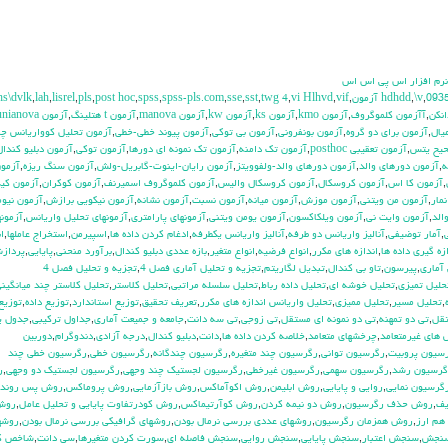
 نرم افزار اس پي اس اس
hs\dvlk
,
lah
,
lisrel
,
pls
,
post hoc
,
spss
,
spss-pls.com
,
sse
,
sst
,
twg 4
,
vi Hlhvd
,
vif
,
,
\v
,
093
انكن
,
آآزمون كلموگروف
,
آزمون kmo
,
آزمون ks
,
آزمون kw
,
آزمون manova
,
آزمون t هتلينگ
,
آزمون unianova
يال
,
آزمون براي دو گروه
,
آزمون بونفروني
,
آزمون بي توكي
,
آزمون پيوند خطي-خطي
,
آزمون تحليل كوواريانس چن
حيح يتس
,
آزمون تعقيبي posthoc
,
آزمون تك دامنه
,
آزمون تك نمونه اي دورها
,
آزمون توكي
,
آزمون دبليو كندال
ه
,
آزمون دورهاي والد
,
آزمون دورهاي والد-ولفوويتز
,
آزمون رايان-اينوت-گابريل-ولش
,
آزمون سنگ ريزه
,
آزمو
,
آزمون كا اس
,
آزمون كروسكال
,
آزمون كروسكال واليس
,
آزمون كلموگروف اسميرنف
,
آزمون كوكران
,
آزمون كيز
مار
,
آزمون من ويتني
,
آزمون موزش
,
آزمون ميانه
,
آزمون نسبت
,
آزمون نشانه
,
آزمون نيكويي برازش
,
آزمون نيوم
الد
,
آزمون وايت ني
,
آزمون ويلكاكسون
,
آزمون يومن ويتني
,
آزمونهاي پارامتري
,
آزمونهاي تحليل واريانس
,
آزمونه
,
آمار توضيفي
,
آناليز واريانس دو طرفه
,
آناليز واريانس يکطرفه
,
ادغام كردن داده ها
,
اسپيرمن
,
استخراج عاملها
,
ا
زه گيري داده ها
,
اندازه هاي مكرر
,
انواع فرضيه
,
انواع متغير
,
بازه عددي دبليو كندال
,
برآورد منحني
,
پايايي
,
پرداز
آماري
,
پيرسون
,
تاو بي کندال
,
تبديل لگاريتم
,
تجزيه و تحليل آماري فصل 4
,
تجزيه و تحليل فصل 4
حليل تميزي
,
تحليل خوشه اي
,
تحليل داده رباط
,
تحليل سلسله مراتبي
,
تحليل كلاستر
,
تحليل كلاستر چند ميانگين
,
تحليل مسير
,
تحليل مميزي
,
تحليل واريانس اندازه هاي مكرر
,
تعريف تحقيق
,
توزيع استاندارد
,
توزيع داده
,
توزيع
تقل
,
تي دو تمهنه
,
تي دو نمونه اي مستقل
,
تي زوجي
,
تي سه دانت
,
جامعه و جميعت آماري
,
جداول تركيبي
,
جدول ي
هاي غيرمتعامد
,
چرخشهاي متعامد
,
خلاصه كردن داده ها
,
دانت
,
دبليو كندال
,
درجه آزادي
,
دندوگرام
,
دوربين
سيون پروبيت
,
رگرسيون تواني
,
رگرسيون چند متغيره
,
رگرسيون چندگانه
,
رگرسيون خطي
,
رگرسيون خطي چند
گرسيون رشد
,
رگرسيون سهمي
,
رگرسيون غيرخطي
,
رگرسيون لجستيك چند وجهي
,
رگرسيون لجستيك دو وجهي
,
ر
گرسيون نمايي
,
روايي و پايايي
,
روش ابليمن
,
روش اكوآماكس
,
روش بازآزمايي
,
روش پروماكس
,
روش پس رونده
يف
,
روش حذف رگرسيون
,
روش دو نيمه كردن
,
روش كوآرتيماكس
,
روش كودرتفاوت پايايي و تحليل عامل
,
روش
هم ارز
,
روش همزمان رگرسيون
,
روشهاي عددي بررسي نرمال بودن
,
روشهاي گرافيكي بررسي نرمال بودن
,
روشه
نجش
,
سنجش اعتبار
,
سنجش پايايي
,
سنجش روايي
,
سنجش فاصله اي
,
سورت كردن متغيرها
,
سي دانت
,
شاخص ك