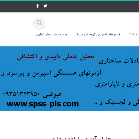
pls
فيلم هاي آموزشي گروه آماري بتا
هزينه تحليل هاي آماري