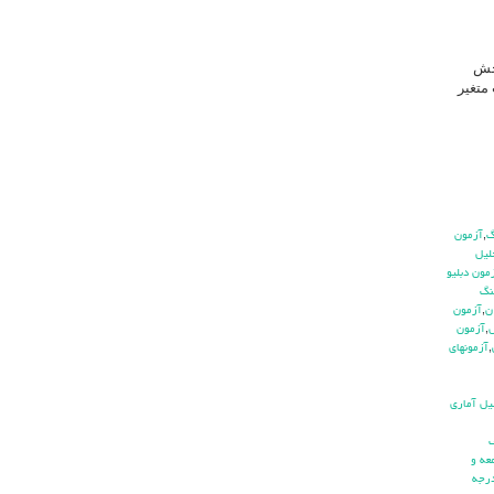
نجش
متغیر
,
آزمون
ليل
مون دبليو
نگ
ن
,
آزمون
ش
,
آزمون
,
آزمونهاي
يل آماري
ف
عه و
رجه