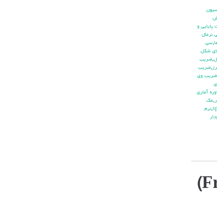
يون
ش
پايايي و
 نرمال
ا
,
سي
ي شكل
ل
,
ضريب
ز
,
ضريب
ضريب وي
ي
ره آماري
ر
,
مك
,
نرم
دار