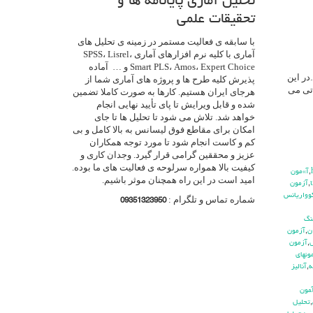
تحلیل آماری پایانامه ها و
تحقیقات علمی
با سابقه ی فعالیت مستمر در زمینه ی تحلیل های
آماری با کلیه نرم افزارهای آماری SPSS، Lisrel،
Smart PLS، Amos، Expert Choice و … آماده
بیشتر) بکار می رود.در این
پذیرش کلیه طرح ها و پروژه های آماری شما از
 تی می
هرجای ایران هستیم. کارها به صورت کاملا تضمین
شده و قابل ویرایش تا پای تأیید نهایی انجام
خواهد شد. تلاش می شود تا تحلیل ها تا جای
امکان برای مقاطع فوق لیسانس به بالا کامل و بی
کم و کاست انجام شود تا مورد توجه همکاران
عزیز و محققین گرامی قرار گیرد. وجدان کاری و
کیفیت بالا همواره سرلوحه ی فعالیت های ما بوده.
,
آ»مون
امید است در این راه همچنان موثر باشیم.
,
آزمون
وواريانس
شماره تماس و تلگرام :
09351323950
نگ
ن
,
آزمون
ش
,
آزمون
ونهاي
ه
,
آناليز
مون
,
تحليل