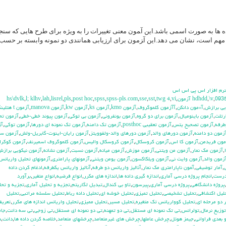
اده ها به صورت اسمی باشد.این آ‍مون معنی تغییرات را به ویژه برای طرح هایی که س
نها مهم است، نشان می دهد.این آ‍زمون برای ارزیابی همانندی دو نمونه وابسته بر حسب 
 نرم افزار اس پي اس اس
hs\dvlk
,
l; klhv
,
lah
,
lisrel
,
pls
,
post hoc
,
spss
,
spss-pls.com
,
sse
,
sst
,
twg 4
,
vi
,
,
\v
,
093
بي برازش
,
آ»مون دانكن
,
آآزمون كلموگروف
,
آزمون kmo
,
آزمون ks
,
آزمون kw
,
آزمون manova
,
آزمون t هتلينگ
رتلت
,
آزمون باينوميال
,
آزمون براي دو گروه
,
آزمون بونفروني
,
آزمون بي توكي
,
آزمون پيوند خطي-خطي
,
آزمون تح
طرفه
,
آزمون تصحيح يتس
,
آزمون تعقيبي posthoc
,
آزمون تك دامنه
,
آزمون تك نمونه اي دورها
,
آزمون توكي
,
آز
زمون دو دامنه
,
آزمون دورهاي والد
,
آزمون دورهاي والد-ولفوويتز
,
آزمون رايان-اينوت-گابريل-ولش
,
آزمون س
مون فريدمن
,
آزمون كا اس
,
آزمون كروسكال
,
آزمون كروسكال واليس
,
آزمون كلموگروف اسميرنف
,
آزمون كوكرا
,
آزمون مك نمار
,
آزمون من ويتني
,
آزمون موزش
,
آزمون ميانه
,
آزمون نسبت
,
آزمون نشانه
,
آزمون نيكويي براز
زمون والد
,
آزمون وايت ني
,
آزمون ويلكاكسون
,
آزمون يومن ويتني
,
آزمونهاي پارامتري
,
آزمونهاي تحليل واريانس
,
آمار توضيفي
,
آ‍مون ناپارامتري مك نمار
,
آناليز واريانس دو طرفه
,
آناليز واريانس يکطرفه
,
ادغام كردن داده
درست
,
انجام پروژه درسي آماري
,
اندازه گيري داده ها
,
اندازه هاي مكرر
,
انواع فرضيه
,
انواع متغير
,
برآورد
پروژه دانشگاهي
,
پروژه درسي آماري
,
پيرسون
,
تاو بي کندال
,
تبديل لگاريتم
,
تجزيه و تحليل آماري
,
تجزيه و تحل
ليل اكتشافي
,
تحليل تشخيصي
,
تحليل تميزي
,
تحليل خوشه اي
,
تحليل داده رباط
,
تحليل سلسله مراتبي
,
تحليل
 دو مرحله اي
,
تحليل كوواريانس تك متغيره
,
تحليل مسير
,
تحليل مميزي
,
تحليل واريانس اندازه هاي مكرر
,
تعري
توزيع نرمال
,
تولرانس
,
تي تک نمونه اي مستقل
,
تي دو تمهنه
,
تي دو نمونه اي مستقل
,
تي زوجي
,
تي سه دانت
,
جام
 بعدي فراواني
,
جيمز هوئل
,
چرخش عاملها
,
چرخش هاي غيرمتعامد
,
چرخشهاي متعامد
,
خلاصه كردن داده ها
,
دانت
,
د