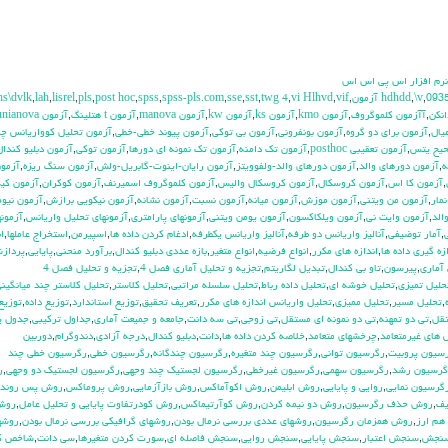
 نرم افزار اس پي اس اس
hs\dvlk
,
lah
,
lisrel
,
pls
,
post hoc
,
spss
,
spss-pls.com
,
sse
,
sst
,
twg 4
,
vi Hlhvd
,
vif
,
,
\v
,
093
انكن
,
آآزمون كلموگروف
,
آزمون kmo
,
آزمون ks
,
آزمون kw
,
آزمون manova
,
آزمون t هتلينگ
,
آزمون unianova
يال
,
آزمون براي دو گروه
,
آزمون بونفروني
,
آزمون بي توكي
,
آزمون پيوند خطي-خطي
,
آزمون تحليل كوواريانس چن
حيح يتس
,
آزمون تعقيبي posthoc
,
آزمون تك دامنه
,
آزمون تك نمونه اي دورها
,
آزمون توكي
,
آزمون دبليو كندال
ه
,
آزمون دورهاي والد
,
آزمون دورهاي والد-ولفوويتز
,
آزمون رايان-اينوت-گابريل-ولش
,
آزمون سنگ ريزه
,
آزمو
,
آزمون كا اس
,
آزمون كروسكال
,
آزمون كروسكال واليس
,
آزمون كلموگروف اسميرنف
,
آزمون كوكران
,
آزمون كيز
مار
,
آزمون من ويتني
,
آزمون موزش
,
آزمون ميانه
,
آزمون نسبت
,
آزمون نشانه
,
آزمون نيكويي برازش
,
آزمون نيوم
الد
,
آزمون وايت ني
,
آزمون ويلكاكسون
,
آزمون يومن ويتني
,
آزمونهاي پارامتري
,
آزمونهاي تحليل واريانس
,
آزمونه
,
آمار توضيفي
,
آناليز واريانس دو طرفه
,
آناليز واريانس يکطرفه
,
ادغام كردن داده ها
,
اسپيرمن
,
استخراج عاملها
,
ا
زه گيري داده ها
,
اندازه هاي مكرر
,
انواع فرضيه
,
انواع متغير
,
بازه عددي دبليو كندال
,
برآورد منحني
,
پايايي
,
پرداز
آماري
,
پيرسون
,
تاو بي کندال
,
تبديل لگاريتم
,
تجزيه و تحليل آماري فصل 4
,
تجزيه و تحليل فصل 4
حليل تميزي
,
تحليل خوشه اي
,
تحليل داده رباط
,
تحليل سلسله مراتبي
,
تحليل كلاستر
,
تحليل كلاستر چند ميانگين
,
تحليل مسير
,
تحليل مميزي
,
تحليل واريانس اندازه هاي مكرر
,
تعريف تحقيق
,
توزيع استاندارد
,
توزيع داده
,
توزيع
تقل
,
تي دو تمهنه
,
تي دو نمونه اي مستقل
,
تي زوجي
,
تي سه دانت
,
جامعه و جميعت آماري
,
جداول تركيبي
,
جدول ي
هاي غيرمتعامد
,
چرخشهاي متعامد
,
خلاصه كردن داده ها
,
دانت
,
دبليو كندال
,
درجه آزادي
,
دندوگرام
,
دوربين
سيون پروبيت
,
رگرسيون تواني
,
رگرسيون چند متغيره
,
رگرسيون چندگانه
,
رگرسيون خطي
,
رگرسيون خطي چند
گرسيون رشد
,
رگرسيون سهمي
,
رگرسيون غيرخطي
,
رگرسيون لجستيك چند وجهي
,
رگرسيون لجستيك دو وجهي
,
ر
گرسيون نمايي
,
روايي و پايايي
,
روش ابليمن
,
روش اكوآماكس
,
روش بازآزمايي
,
روش پروماكس
,
روش پس رونده
يف
,
روش حذف رگرسيون
,
روش دو نيمه كردن
,
روش كوآرتيماكس
,
روش كودرتفاوت پايايي و تحليل عامل
,
روش
هم ارز
,
روش همزمان رگرسيون
,
روشهاي عددي بررسي نرمال بودن
,
روشهاي گرافيكي بررسي نرمال بودن
,
روشه
نجش
,
سنجش اعتبار
,
سنجش پايايي
,
سنجش روايي
,
سنجش فاصله اي
,
سورت كردن متغيرها
,
سي دانت
,
شاخص ك