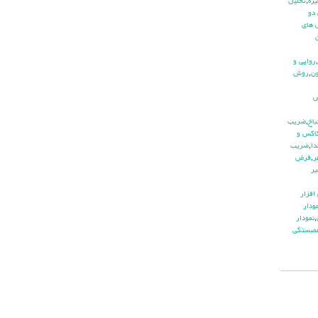
يره
,
تحليل
دو
هاي
,
روايي و
ن
,
روش
باخ
,
ضريب
اكس و
دا
,
ضريب
ر
,
فرض
ير
افزار
ودار
,
نمودار
مبستگي