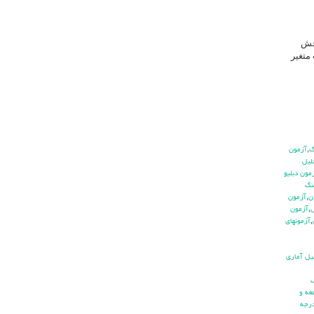
نجش
متغیر
,
آزمون
ليل
مون دبليو
نگ
ن
,
آزمون
ش
,
آزمون
,
آزمونهاي
يل آماري
ف
عه و
رجه