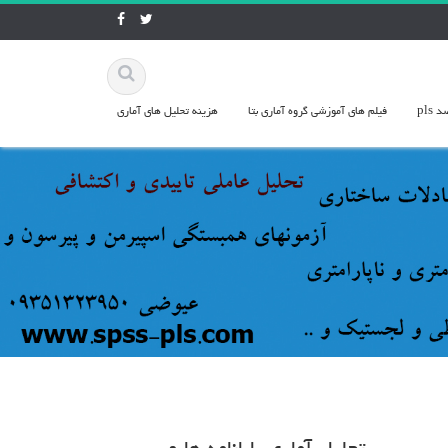
pls
فيلم هاي آموزشي گروه آماري بتا
هزينه تحليل هاي آماري