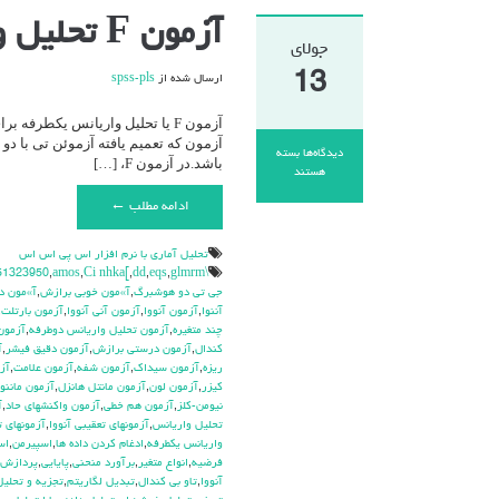
آزمون F تحلیل واریانس یکطرفه / آنووا (ANOVA)
جولای
13
ارسال شده از
spss-pls
آزمون که تعمیم یافته آزموئن تی با د
دیدگاه‌ها
بسته
باشد.در آزمون F، […]
برای
هستند
آزمون
ادامه مطلب ←
F
تحلیل
واریانس
تحليل آماري با نرم افزار اس پي اس اس
یکطرفه
\hdhdd
glmrm آزمون
,
eqs
,
dd
,
Ci nhka[
,
amos
,
51323950
/
جي تي دو هوشبرگ
,
آ»مون خوبي برازش
,
آ»مون د
آنووا
آننوا
,
آزمون آنووا
,
آزمون آني آنووا
,
آزمون بارتلت
,
(ANOVA)
چند متغيره
,
آزمون تحليل واريانس دوطرفه
,
آزمون
كندال
,
آزمون درستي برازش
,
آزمون دقيق فيشر
,
آ
ريزه
,
آزمون سيداك
,
آزمون شفه
,
آزمون علامت
,
آز
كيزر
,
آزمون لون
,
آزمون مانتل هانزل
,
آزمون ماننوا
نيومن-كلز
,
آزمون هم خطي
,
آزمون واكنشهاي حاد
,
آ
تحليل واريانس
,
آزمونهاي تعقيبي آنووا
,
آزمونهاي ت
واريانس يکطرفه
,
ادغام كردن داده ها
,
اسپيرمن
,
اس
فرضيه
,
انواع متغير
,
برآورد منحني
,
پايايي
,
پردازش ت
آنووا
,
تاو بي کندال
,
تبديل لگاريتم
,
تجزيه و تحليل