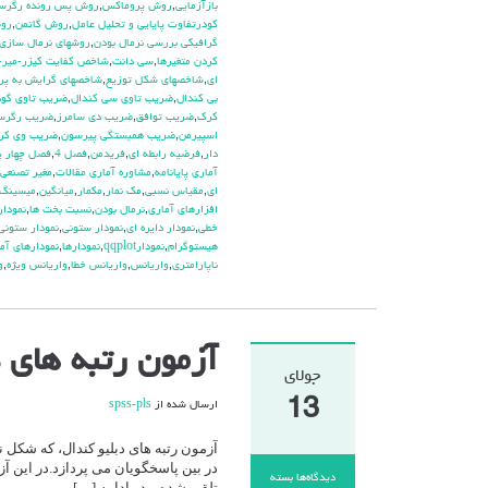
بازآزمايي
,
روش پروماكس
,
روش پس رونده رگرس
كودرتفاوت پايايي و تحليل عامل
,
روش گاتمن
,
روش
گرافيكي بررسي نرمال بودن
,
روشهاي نرمال سازي 
كردن متغيرها
,
سي دانت
,
شاخص كفايت كيزر-مير-ا
اي
,
شاخصهاي شكل توزيع
,
شاخصهاي گرايش به پر
بي كندال
,
ضريب تاوي سي كندال
,
ضريب تاوي گود
كرك
,
ضريب توافق
,
ضريب دي سامرز
,
ضريب رگرسي
اسپيرمن
,
ضريب همبستگي پيرسون
,
ضريب وي كرا
دار
,
فرضيه رابطه اي
,
فريدمن
,
فصل 4
,
فصل چهار پا
آماري پايانامه
,
مشاوره آماري مقالات
,
مغير تصنعي
اي
,
مقياس نسبي
,
مك نمار
,
مكمار
,
ميانگين
,
ميسينگ
افزارهاي آماري
,
نرمال بودن
,
نسبت بخت ها
,
نمودار plot
خطي
,
نمودار دايره اي
,
نمودار ستوني
,
نمودار ستوني
هيستوگرام
,
نمودارqqplot
,
نمودارها
,
نمودارهاي آم
ناپارامتري
,
واريانس
,
واريانس خطا
,
واريانس ويژه
,
و
آزمون رتبه های دبلیو کندال
جولای
13
ارسال شده از
spss-pls
آزمون رتبه های دبلیو کندال، که شکل
در بین پاسخگویان می پردازد.در این آز
دیدگاه‌ها
بسته
تلقی شده و در ادامه […]