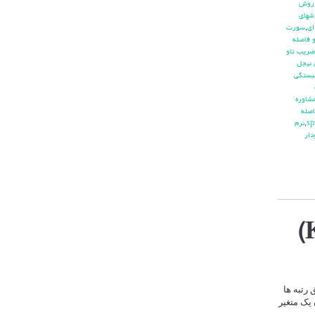
روش
شهاي
اي
,
سورت
 فاصله
ضريب تاو
 نيجل
بستگي
شاوره
صله
,
نرم
دار
رتبه ها
 یک متغیر