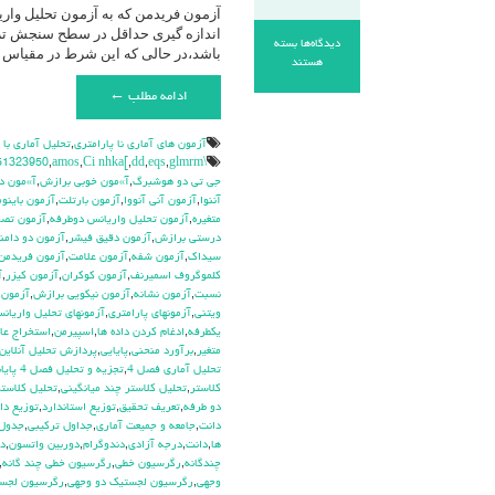
دیدگاه‌ها
بسته
باشد،در حالی که این شرط در مقیاس 
برای
هستند
آزمون
ادامه مطلب ←
فریدمن
/
تحلیل
آزمون هاي آماري نا پارامتري
,
تحليل آماري با
واریانس
\hdhdd
glmrm آزمون
,
eqs
,
dd
,
Ci nhka[
,
amos
,
51323950
دو
جي تي دو هوشبرگ
,
آ»مون خوبي برازش
,
آ»مون د
طرفه
آننوا
,
آزمون آني آنووا
,
آزمون بارتلت
,
آزمون باينوم
(
متغيره
,
آزمون تحليل واريانس دوطرفه
,
آزمون تص
Friedman)
درستي برازش
,
آزمون دقيق فيشر
,
آزمون دو دامن
سيداك
,
آزمون شفه
,
آزمون علامت
,
آزمون فريدمن
كلموگروف اسميرنف
,
آزمون كوكران
,
آزمون كيزر
,
آ
نسبت
,
آزمون نشانه
,
آزمون نيكويي برازش
,
آزمون 
ويتني
,
آزمونهاي پارامتري
,
آزمونهاي تحليل واريان
يکطرفه
,
ادغام كردن داده ها
,
اسپيرمن
,
استخراج عام
متغير
,
برآورد منحني
,
پايايي
,
پردازش تحليل آنلاين
تحليل آماري فصل 4
,
تجزيه و تحليل فصل 4 پايانامه
كلاستر
,
تحليل كلاستر چند ميانگيني
,
تحليل كلاستر
دو طرفه
,
تعريف تحقيق
,
توزيع استاندارد
,
توزيع دا
دانت
,
جامعه و جميعت آماري
,
جداول تركيبي
,
جدول 
ها
,
دانت
,
درجه آزادي
,
دندوگرام
,
دوربين واتسون
,
دي
چندگانه
,
رگرسيون خطي
,
رگرسيون خطي چند گانه
,
وجهي
,
رگرسيون لجستيك دو وجهي
,
رگرسيون لجس