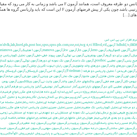
آزمون فریدمن که به آزمون تحلیل واریانس دو. طرفه معروف است، همانند آزمون F می باشد و زمانی به کار می رود 
اندازه گیری حداقل در سطح سنجش ترتیبی باشد.چون یکی از پیش فرضهای آزمون F این است که باید واریانس گروه ه
های […]
 نرم افزار اس پي اس اس
hs\dvlk
,
lah
,
lisrel
,
pls
,
post hoc
,
spss
,
spss-pls.com
,
sse
,
sst
,
twg 4
,
vi Hlhvd
,
vif
,
,
\v
,
093
انكن
,
آآزمون كلموگروف
,
آزمون kmo
,
آزمون ks
,
آزمون kw
,
آزمون manova
,
آزمون t هتلينگ
,
آزمون unianova
يال
,
آزمون براي دو گروه
,
آزمون بونفروني
,
آزمون بي توكي
,
آزمون پيوند خطي-خطي
,
آزمون تحليل كوواريانس چن
حيح يتس
,
آزمون تعقيبي posthoc
,
آزمون تك دامنه
,
آزمون تك نمونه اي دورها
,
آزمون توكي
,
آزمون دبليو كندال
ه
,
آزمون دورهاي والد
,
آزمون دورهاي والد-ولفوويتز
,
آزمون رايان-اينوت-گابريل-ولش
,
آزمون سنگ ريزه
,
آزمو
,
آزمون فريدمن / تحليل واريانس دو طرفه ( Friedman)
,
آزمون كا اس
,
آزمون كروسكال
,
آزمون كروسكال وال
زمون لون
,
آزمون مانتل هانزل
,
آزمون ماننوا
,
آزمون مك نمار
,
آزمون من ويتني
,
آزمون موزش
,
آزمون ميانه
,
آزمو
نيومن-كلز
,
آزمون هم خطي
,
آزمون واكنشهاي حاد
,
آزمون والد
,
آزمون وايت ني
,
آزمون ويلكاكسون
,
آزمون يومن
س
,
آزمونهاي تعقيبي كاي دو
,
آزمونهاي ناپارامتري
,
آمار استنباطي
,
آمار توضيفي
,
آناليز واريانس دو طرفه
,
آناليز وا
لها
,
انتخاب روش آماري درست
,
انجام پروژه درسي آماري
,
اندازه گيري داده ها
,
اندازه هاي مكرر
,
انواع فرضيه
,
ان
,
پروژه آماري
,
پروژه دانشگاهي
,
پروژه درسي آماري
,
پيرسون
,
تاو بي کندال
,
تبديل لگاريتم
,
تجزيه و تحليل آماري
,
تحقيق
,
تحليل اكتشافي
,
تحليل تشخيصي
,
تحليل تميزي
,
تحليل خوشه اي
,
تحليل داده رباط
,
تحليل سلسله مرات
 دو مرحله اي
,
تحليل كوواريانس تك متغيره
,
تحليل مسير
,
تحليل مميزي
,
تحليل واريانس اندازه هاي مكرر
,
تحليل
ده
,
توزيع طبيعي
,
توزيع نرمال
,
تولرانس
,
تي تک نمونه اي مستقل
,
تي دو تمهنه
,
تي دو نمونه اي مستقل
,
تي زوجي
,
يك بعدي و دو بعدي فراواني
,
جيمز هوئل
,
چرخش عاملها
,
چرخش هاي غيرمتعامد
,
چرخشهاي متعامد
,
خلاصه كردن د
اگرام مسير
,
رتبه بندي پاسخگويان
,
رگرسيون پروبيت
,
رگرسيون تواني
,
رگرسيون چند متغيره
,
رگرسيون
رگرسيون خطي ساده
,
رگرسيون درجه سوم
,
رگرسيون رشد
,
رگرسيون سهمي
,
رگرسيون غيرخطي
,
رگرسيون لجست
تيک
,
رگرسيون لگاريتمي
,
رگرسيون منحني s
,
رگرسيون نمايي
,
روايي و پايايي
,
روش ابليمن
,
روش اكوآماكس
,
رو