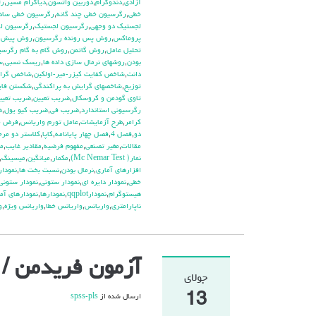
آزادي
,
دندوگرام
,
دوربين واتسون
,
دياگرام مسير
,
رت
خطي
,
رگرسيون خطي چند گانه
,
رگرسيون خطي ساد
لجستيك دو وجهي
,
رگرسيون لجستيک
,
رگرسيون لگ
پروماكس
,
روش پس رونده رگرسيون
,
روش پيش ر
تحليل عامل
,
روش گاتمن
,
روش گام به گام رگرسي
بودن
,
روشهاي نرمال سازي داده ها
,
ريسك نسبي
,
س
دانت
,
شاخص كفايت كيزر-مير-اولكين
,
شاخص گراي
توزيع
,
شاخصهاي گرايش به پراكندگي
,
شكستن فاي
تاوي گودمن و كروسكال
,
ضريب تعيين
,
ضريب تعيي
رگرسيوني استاندارد
,
ضريب في
,
ضريب كيو يول
,
ض
كرامر
,
طرح آزمايشات
,
عامل تورم واريانس
,
فرض خ
دو
,
فصل 4
,
فصل چهار پايانامه
,
كاپا
,
كلاستر دو مرح
مقالات
,
مغير تصنعي
,
مفهوم فرضيه
,
مقادير غايب
,
م
نمار( Mc Nemar Test)
,
مكمار
,
ميانگين
,
ميسينگ
,
افزارهاي آماري
,
نرمال بودن
,
نسبت بخت ها
,
نمودار plot
خطي
,
نمودار دايره اي
,
نمودار ستوني
,
نمودار ستوني
هيستوگرام
,
نمودارqqplot
,
نمودارها
,
نمودارهاي آم
ناپارامتري
,
واريانس
,
واريانس خطا
,
واريانس ويژه
,
و
آزمون فریدمن / تحلی
جولای
13
ارسال شده از
spss-pls