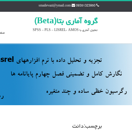
smailevazi@ymail.com
09351323950
گروه آماري بتا(Beta)
تحليل آماري با SPSS – PLS – LISREL- AMOS
صفح
برچسب:دانت