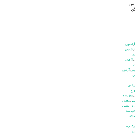
که مقیا س
ا همگن
,
آ»مون
,
آزمون
د
,
آزمون
ن
يس
,
آزمون
ن
ريانس
واع
,
تجزيه و
بي
,
تحليل
 واريانس
تي سه
اده
يك چند
ش