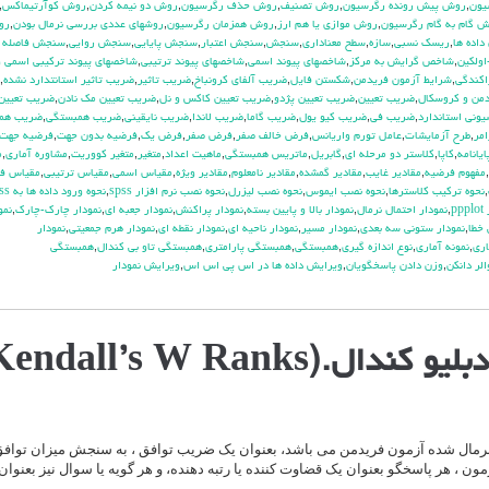
يون
,
روش پيش رونده رگرسيون
,
روش تصنيف
,
روش حذف رگرسيون
,
روش دو نيمه كردن
,
روش كوآرتيماكس
,
 گام به گام رگرسيون
,
روش موازي يا هم ارز
,
روش همزمان رگرسيون
,
روشهاي عددي بررسي نرمال بودن
,
رو
داده ها
,
ريسك نسبي
,
سازه
,
سطح معناداري
,
سنجش
,
سنجش اعتبار
,
سنجش پايايي
,
سنجش روايي
,
سنجش فاصله 
ولكين
,
شاخص گرايش به مركز
,
شاخصهاي پيوند اسمي
,
شاخصهاي پيوند ترتيبي
,
شاخصهاي پيوند تركيبي اسمي و
اكندگي
,
شرايط آزمون فريدمن
,
شكستن فايل
,
ضريب آلفاي کرونباخ
,
ضريب تاثير
,
ضريب تاثير استانتدارد نشده
,
من و كروسكال
,
ضريب تعيين
,
ضريب تعيين پژدو
,
ضريب تعيين كاكس و نل
,
ضريب تعيين مك نادن
,
ضريب تعيين
وني استاندارد
,
ضريب في
,
ضريب كيو يول
,
ضريب گاما
,
ضريب لاندا
,
ضريب نايقيني
,
ضريب همبستگي
,
ضريب هم
مر
,
طرح آزمايشات
,
عامل تورم واريانس
,
فرض خالف صفر
,
فرض صفر
,
فرض يك
,
فرضيه بدون جهت
,
فرضيه جهت
يانامه
,
كاپا
,
كلاستر دو مرحله اي
,
گابريل
,
ماتريس همبستگي
,
ماهيت اعداد
,
متغير
,
متغير كووريت
,
مشاوره آماري
,
م
,
مفهوم فرضيه
,
مقادير غايب
,
مقادير گمشده
,
مقادير نامعلوم
,
مقادير ويژه
,
مقياس اسمي
,
مقياس ترتيبي
,
مقياس فا
,
نحوه تركيب كلاسترها
,
نحوه نصب ايموس
,
نحوه نصب ليزرل
,
نحوه نصب نرم افزار spss
,
نحوه ورود داده ها به spss
pp
,
نمودار احتمال نرمال
,
نمودار بالا و پايين بسته
,
نمودار پراكنش
,
نمودار جعبه اي
,
نمودار چارك-چارك
,
نمو
 خطا
,
نمودار ستوني سه بعدي
,
نمودار مسير
,
نمودار ناحيه اي
,
نمودار نقطه اي
,
نمودار هرم جمعيتي
,
نمودار
اري
,
نمونه آماري
,
نوع اندازه گيري
,
همبستگي
,
همبستگي پارامتري
,
همبستگي تاو بي کندال
,
همبستگي
الر دانكن
,
وزن دادن پاسخگويان
,
ويرايش داده ها در اس پي اس اس
,
ويرايش نمودار
.(Kendall’s W Ranks)
 نرمال شده آزمون فریدمن می باشد، بعنوان یک ضریب توافق ، به سنجش میزان توافق 
مون ، هر پاسخگو بعنوان یک قضاوت کننده یا رتبه دهنده، و هر گویه یا سوال نیز بعنوان