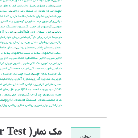
تميزي
,
تحليل خوشه اي
,
تحليل داده رباط
,
تحليل سل
مسير
,
تحليل مميزي
,
تحليل واريانس اندازه هاي م
تمهنه
,
تي دو نمونه اي مستقل
,
تي زوجي
,
تي سه دا
غيرمتعامد
,
چرخشهاي متعامد
,
خلاصه كردن داده ها
,
تواني
,
رگرسيون چند متغيره
,
رگرسيون چندگانه
,
رگ
سهمي
,
رگرسيون غيرخطي
,
رگرسيون لجستيك چند 
پايايي
,
روش ابليمن
,
روش اكوآماكس
,
روش بازآزم
دو نيمه كردن
,
روش كوآرتيماكس
,
روش كودرتفاوت
رگرسيون
,
روشهاي عددي بررسي نرمال بودن
,
روشه
اعتبار
,
سنجش پايايي
,
سنجش روايي
,
سنجش فاصله
اسمي
,
شاخصهاي پيوند ترتيبي
,
شاخصهاي پيوند تر
تاثير
,
ضريب تاثير استانتدارد نشده
,
ضريب تاو بي 
نل
,
ضريب تعيين مك نادن
,
ضريب تعيين نيجل كر
نايقيني
,
ضريب همبستگي
,
ضريب همبستگي اسپير
يك
,
فرضيه بدون جهت
,
فرضيه جهت دار
,
فرضيه راب
كووريت
,
مشاوره آماري
,
مشاوره آماري پايانامه
,
مشا
اسمي
,
مقياس ترتيبي
,
مقياس فاصله اي
,
مقياس ن
spss
,
نحوه ورود داده ها به spss
,
نرم افزارهاي آم
جعبه اي
,
نمودار چارك-چارك
,
نمودار خطي
,
نمودار د
هرم جمعيتي
,
نمودار هيستوگرام
,
نمودارqqplot
,
نمو
ناپارامتري
,
واريانس
,
واريانس خطا
,
واريانس ويژه
,
و
مک نمار( Mc Nemar Test)
جولای