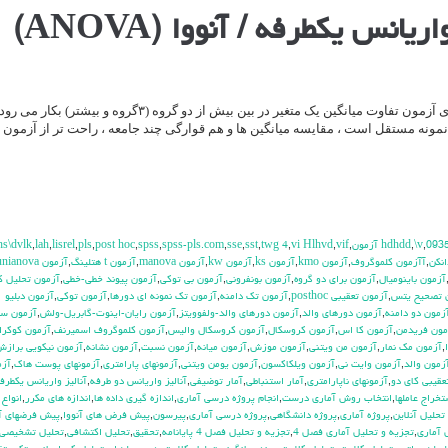
آزمون F یا تحلیل واریانس یکطرفه برای آزمون تفاوت میانگین یک متغیر در بین بیش از دو گروه (۳گروه و 
و نمونه مستقل است ، مقایسه میانگین ها و هم قوارگی چند جامعه ، راحت تر از آزمون
hs\dvlk
,
lah
,
lisrel
,
pls
,
post hoc
,
spss
,
spss-pls.com
,
sse
,
sst
,
twg 4
,
vi Hlhvd
,
vif
,
,
\v
,
093
انكن
,
آآزمون كلموگروف
,
آزمون kmo
,
آزمون ks
,
آزمون kw
,
آزمون manova
,
آزمون t هتلينگ
,
آزمون unianova
آزمون باينوميال
,
آزمون براي دو گروه
,
آزمون بونفروني
,
آزمون بي توكي
,
آزمون پيوند خطي-خطي
,
آزمون تحليل ك
 تصحيح يتس
,
آزمون تعقيبي posthoc
,
آزمون تك دامنه
,
آزمون تك نمونه اي دورها
,
آزمون توكي
,
آزمون دبليو
زمون دو دامنه
,
آزمون دورهاي والد
,
آزمون دورهاي والد-ولفوويتز
,
آزمون رايان-اينوت-گابريل-ولش
,
آزمون س
مون فريدمن
,
آزمون كا اس
,
آزمون كروسكال
,
آزمون كروسكال واليس
,
آزمون كلموگروف اسميرنف
,
آزمون كوكرا
,
آزمون مك نمار
,
آزمون من ويتني
,
آزمون موزش
,
آزمون ميانه
,
آزمون نسبت
,
آزمون نشانه
,
آزمون نيكويي براز
زمون والد
,
آزمون وايت ني
,
آزمون ويلكاكسون
,
آزمون يومن ويتني
,
آزمونهاي پارامتري
,
آزمونهاي پوست هاك
,
آزم
عقيبي كاي دو
,
آزمونهاي ناپارامتري
,
آمار استنباطي
,
آمار توضيفي
,
آناليز واريانس دو طرفه
,
آناليز واريانس يكطرف
تخراج عاملها
,
انتخاب روش آماري درست
,
انجام پروژه درسي آماري
,
اندازه گيري داده ها
,
اندازه هاي مكرر
,
انواع
حليل آنلاين
,
پروژه آماري
,
پروژه دانشگاهي
,
پروژه درسي آماري
,
پيرسون
,
پيش فرض هاي آنووا
,
پيش فرضهاي آ‍
 آماري
,
تجزيه و تحليل آماري فصل 4
,
تجزيه و تحليل فصل 4 پايانامه
,
تحقيق
,
تحليل اكتشافي
,
تحليل تشخيصي