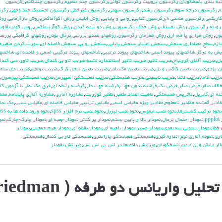
به بندي پاسخگويان
,
رگرسيون پروبيت
,
رگرسيون تواني
,
رگرسيون چند متغيره
,
رگرسيون چندگانه
,
رگرسيون
ه
,
رگرسيون درجه سوم
,
رگرسيون رشد
,
رگرسيون سهمي
,
رگرسيون غيرخطي
,
رگرسيون لجستيك چند وجهي
,
رگرس
اريتمي
,
رگرسيون منحني s
,
رگرسيون نمايي
,
روايي و پايايي
,
روش ابليمن
,
روش اكوآماكس
,
روش بازآزمايي
,
رو
ونده رگرسيون
,
روش تصنيف
,
روش حذف رگرسيون
,
روش دو نيمه كردن
,
روش كوآرتيماكس
,
روش كودرتفاوت 
ون
,
روش موازي يا هم ارز
,
روش همزمان رگرسيون
,
روشهاي عددي بررسي نرمال بودن
,
روشهاي گرافيكي بررسي
ازه
,
سطح معناداري
,
سنجش
,
سنجش اعتبار
,
سنجش پايايي
,
سنجش روايي
,
سنجش فاصله اي
,
سورت كردن متغيره
ش به مركز
,
شاخصهاي پيوند اسمي
,
شاخصهاي پيوند ترتيبي
,
شاخصهاي پيوند تركيبي اسمي و فاصله اي
,
شاخصها
ل
,
ضريب آلفاي کرونباخ
,
ضريب تاثير
,
ضريب تاثير استانتدارد نشده
,
ضريب تاو بي كندال
,
ضريب تاوي سي كندا
ن پژدو
,
ضريب تعيين كاكس و نل
,
ضريب تعيين مك نادن
,
ضريب تعيين نيجل كرك
,
ضريب توافق
,
ضريب دي سامر
ريب گاما
,
ضريب لاندا
,
ضريب نايقيني
,
ضريب همبستگي
,
ضريب همبستگي اسپيرمن
,
ضريب همبستگي پيرسون
,
الف صفر
,
فرض صفر
,
فرض يك
,
فرضيه بدون جهت
,
فرضيه جهت دار
,
فرضيه رابطه اي
,
فرق مك نمار با آزمون كا
له اي
,
گابريل
,
ماتريس همبستگي
,
ماهيت اعداد
,
متغير
,
متغير كووريت
,
مشاوره آماري
,
مشاوره آماري پايانامه
,
مشاو
قادير گمشده
,
مقادير نامعلوم
,
مقادير ويژه
,
مقياس اسمي
,
مقياس ترتيبي
,
مقياس فاصله اي
,
مقياس نسبي
,
مك نما
نحوه تركيب كلاسترها
,
نحوه نصب ايموس
,
نحوه نصب ليزرل
,
نحوه نصب نرم افزار spss
,
نحوه ورود داده ها به spss
pp
,
نمودار احتمال نرمال
,
نمودار بالا و پايين بسته
,
نمودار پراكنش
,
نمودار جعبه اي
,
نمودار چارك-چارك
,
نمو
 خطا
,
نمودار ستوني سه بعدي
,
نمودار مسير
,
نمودار ناحيه اي
,
نمودار نقطه اي
,
نمودار هرم جمعيتي
,
نمودار
اري
,
نمونه آماري
,
نوع اندازه گيري
,
همبستگي
,
همبستگي پارامتري
,
همبستگي تاو بي کندال
,
همبستگي
الر دانكن
,
وزن دادن پاسخگويان
,
ويرايش داده ها در اس پي اس اس
,
ويرايش نمودار
ل واریانس دو طرفه ( Friedman)