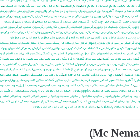
سله مراتبي
,
تحليل كلاستر
,
تحليل كلاستر چند ميانگيني
,
تحليل كلاستر دو مرحله اي
,
تحليل كوواريانس تك متغ
كرر
,
تعريف تحقيق
,
توزيع استاندارد
,
توزيع داده
,
توزيع طبيعي
,
توزيع نرمال
,
تولرانس
,
تي تک نمونه اي مستقل
,
تي 
نت
,
جامعه و جميعت آماري
,
جداول تركيبي
,
جدول يك بعدي و دو بعدي فراواني
,
جيمز هوئل
,
چرخش عاملها
,
چرخش 
دانت
,
درجه آزادي
,
دندوگرام
,
دوربين واتسون
,
دياگرام مسير
,
رتبه بندي پاسخگويان
,
رگرسيون پروبيت
,
رگرسيون
رسيون خطي
,
رگرسيون خطي چند گانه
,
رگرسيون خطي ساده
,
رگرسيون درجه سوم
,
رگرسيون رشد
,
رگرسيون
وجهي
,
رگرسيون لجستيك دو وجهي
,
رگرسيون لجستيک
,
رگرسيون لگاريتمي
,
رگرسيون منحني s
,
رگرسيون نمايي
ايي
,
روش پروماكس
,
روش پس رونده رگرسيون
,
روش پيش رونده رگرسيون
,
روش تصنيف
,
روش حذف رگرسيو
 پايايي و تحليل عامل
,
روش گاتمن
,
روش گام به گام رگرسيون
,
روش موازي يا هم ارز
,
روش همزمان
اي گرافيكي بررسي نرمال بودن
,
روشهاي نرمال سازي داده ها
,
ريسك نسبي
,
سازه
,
سطح معناداري
,
سنجش
,
سنجش
 اي
,
سورت كردن متغيرها
,
سي دانت
,
شاخص كفايت كيزر-مير-اولكين
,
شاخص گرايش به مركز
,
شاخصهاي پيوند
كيبي اسمي و فاصله اي
,
شاخصهاي شكل توزيع
,
شاخصهاي گرايش به پراكندگي
,
شكستن فايل
,
ضريب آلفاي کرون
كندال
,
ضريب تاوي سي كندال
,
ضريب تاوي گودمن و كروسكال
,
ضريب تعيين
,
ضريب تعيين پژدو
,
ضريب تعيين ك
ك
,
ضريب توافق
,
ضريب دي سامرز
,
ضريب رگرسيوني استاندارد
,
ضريب في
,
ضريب كيو يول
,
ضريب گاما
,
ضريب لان
من
,
ضريب همبستگي پيرسون
,
ضريب وي كرامر
,
طرح آزمايشات
,
عامل تورم واريانس
,
فرض خالف صفر
,
فرض صف
طه اي
,
فصل 4
,
فصل چهار پايانامه
,
كاپا
,
كلاستر دو مرحله اي
,
گابريل
,
ماتريس همبستگي
,
ماهيت اعداد
,
متغير
,
متغ
وره آماري مقالات
,
مغير تصنعي
,
مفهوم فرضيه
,
مقادير غايب
,
مقادير گمشده
,
مقادير نامعلوم
,
مقادير ويژه
,
مقياس
سبي
,
مك نمار
,
مكمار
,
ميانگين
,
ميسينگ
,
نحوه تركيب كلاسترها
,
نحوه نصب ايموس
,
نحوه نصب ليزرل
,
نحوه نصب نرم 
اري
,
نرمال بودن
,
نسبت بخت ها
,
نمودار ppplot
,
نمودار احتمال نرمال
,
نمودار بالا و پايين بسته
,
نمودار پراكنش
,
نم
ايره اي
,
نمودار ستوني
,
نمودار ستوني خطا
,
نمودار ستوني سه بعدي
,
نمودار مسير
,
نمودار ناحيه اي
,
نمودار نقطه اي
دارها
,
نمودارهاي آماري
,
نمونه آماري
,
نوع اندازه گيري
,
همبستگي
,
همبستگي پارامتري
,
همبستگي تاو بي کندال
,
ه
الر دانكن
,
وزن دادن پاسخگويان
,
ويرايش داده ها در اس پي اس اس
,
ويرايش نمودار