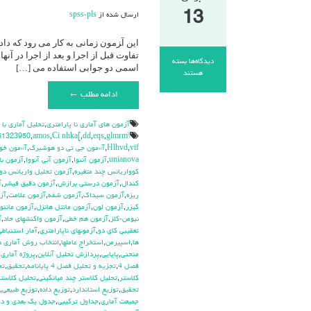
13
ارسال شده از
spss-pls
این آ‍زمون زمانی به کار می رود که د
تفاوت قبل از اجرا و بعد از اجرا در آ
دیدگاه‌ها
بسته
اسمی دو جوابی استفاده می […]
برای
هستند
مک
ادامه مطلب ←
نمار(
Mc
Nemar
آزمون هاي آماري نا پارامتري
,
تحليل آماري با
Test)
\hdhdd
glmrm آزمون
,
eqs
,
dd
,
Ci nhka[
,
amos
,
51323950
vif
,
Hlhvd
,
آ»مون جي تي دو هوشبرگ
,
آ»مون خو
unianova
,
آزمون آننوا
,
آزمون آني آنووا
,
آزمون با
كوواريانس چند متغيره
,
آزمون تحليل واريانس دو
كندال
,
آزمون درستي برازش
,
آزمون دقيق فيشر
,
آ
ريزه
,
آزمون سيداك
,
آزمون شفه
,
آزمون علامت
,
آز
كيزر
,
آزمون لون
,
آزمون مانتل هانزل
,
آزمون ماننوا
نيومن-كلز
,
آزمون هم خطي
,
آزمون واكنشهاي حاد
,
آ
تعقيبي كاي دو
,
آزمونهاي ناپارامتري
,
آمار استنباطي
ها
,
اسپيرمن
,
استخراج عاملها
,
انتخاب روش آماري 
منحني
,
پايايي
,
پردازش تحليل آنلاين
,
پروژه آماري
,
فصل 4
,
تجزيه و تحليل فصل 4 پايانامه
,
تحقيق
,
تح
كلاستر
,
تحليل كلاستر چند ميانگيني
,
تحليل كلاستر
تحقيق
,
توزيع استاندارد
,
توزيع داده
,
توزيع طبيعي
,
جميعت آماري
,
جداول تركيبي
,
جدول يك بعدي و دو