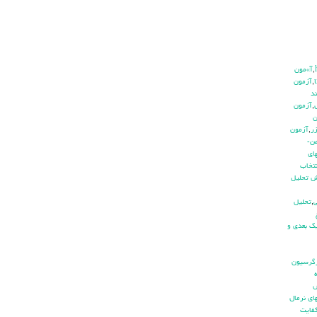
,
آ»مون
,
آزمون
د
,
آزمون
ن
ر
,
آزمون
ن-
اي
نتخاب
ش تحليل
ي
,
تحليل
ك بعدي و
گرسيون
اي نرمال
فايت