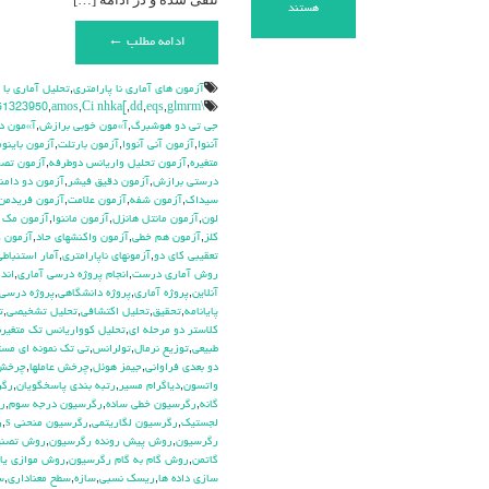
برای
هستند
آزمون
ادامه مطلب ←
رتبه
های
دبلیو
آزمون هاي آماري نا پارامتري
,
تحليل آماري با
کندال.
\hdhdd
glmrm آزمون
,
eqs
,
dd
,
Ci nhka[
,
amos
,
51323950
(Kendall’s
جي تي دو هوشبرگ
,
آ»مون خوبي برازش
,
آ»مون د
W
آننوا
,
آزمون آني آنووا
,
آزمون بارتلت
,
آزمون باينوم
Ranks)
متغيره
,
آزمون تحليل واريانس دوطرفه
,
آزمون تص
درستي برازش
,
آزمون دقيق فيشر
,
آزمون دو دامن
سيداك
,
آزمون شفه
,
آزمون علامت
,
آزمون فريدمن
لون
,
آزمون مانتل هانزل
,
آزمون ماننوا
,
آزمون مك ن
كلز
,
آزمون هم خطي
,
آزمون واكنشهاي حاد
,
آزمون و
تعقيبي كاي دو
,
آزمونهاي ناپارامتري
,
آمار استنباطي
روش آماري درست
,
انجام پروژه درسي آماري
,
اندا
آنلاين
,
پروژه آماري
,
پروژه دانشگاهي
,
پروژه درسي 
پايانامه
,
تحقيق
,
تحليل اكتشافي
,
تحليل تشخيصي
,
ت
كلاستر دو مرحله اي
,
تحليل كوواريانس تك متغيره
طبيعي
,
توزيع نرمال
,
تولرانس
,
تي تک نمونه اي مس
دو بعدي فراواني
,
جيمز هوئل
,
چرخش عاملها
,
چرخش 
واتسون
,
دياگرام مسير
,
رتبه بندي پاسخگويان
,
رگر
گانه
,
رگرسيون خطي ساده
,
رگرسيون درجه سوم
,
ر
لجستيک
,
رگرسيون لگاريتمي
,
رگرسيون منحني s
,
ر
رگرسيون
,
روش پيش رونده رگرسيون
,
روش تصن
گاتمن
,
روش گام به گام رگرسيون
,
روش موازي يا 
سازي داده ها
,
ريسك نسبي
,
سازه
,
سطح معناداري
,
س