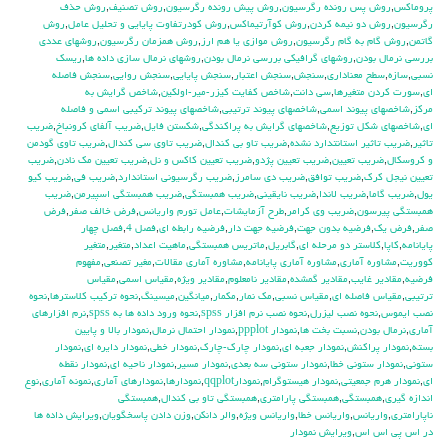
پروماكس
,
روش پس رونده رگرسيون
,
روش پيش رونده رگرسيون
,
روش تصنيف
,
روش حذف
رگرسيون
,
روش دو نيمه كردن
,
روش كوآرتيماكس
,
روش كودرتفاوت پايايي و تحليل عامل
,
روش
گاتمن
,
روش گام به گام رگرسيون
,
روش موازي يا هم ارز
,
روش همزمان رگرسيون
,
روشهاي عددي
بررسي نرمال بودن
,
روشهاي گرافيكي بررسي نرمال بودن
,
روشهاي نرمال سازي داده ها
,
ريسك
نسبي
,
سازه
,
سطح معناداري
,
سنجش
,
سنجش اعتبار
,
سنجش پايايي
,
سنجش روايي
,
سنجش فاصله
اي
,
سورت كردن متغيرها
,
سي دانت
,
شاخص كفايت كيزر-مير-اولكين
,
شاخص گرايش به
مركز
,
شاخصهاي پيوند اسمي
,
شاخصهاي پيوند ترتيبي
,
شاخصهاي پيوند تركيبي اسمي و فاصله
اي
,
شاخصهاي شكل توزيع
,
شاخصهاي گرايش به پراكندگي
,
شكستن فايل
,
ضريب آلفاي کرونباخ
,
ضريب
تاثير
,
ضريب تاثير استانتدارد نشده
,
ضريب تاو بي كندال
,
ضريب تاوي سي كندال
,
ضريب تاوي گودمن
و كروسكال
,
ضريب تعيين
,
ضريب تعيين پژدو
,
ضريب تعيين كاكس و نل
,
ضريب تعيين مك نادن
,
ضريب
تعيين نيجل كرك
,
ضريب توافق
,
ضريب دي سامرز
,
ضريب رگرسيوني استاندارد
,
ضريب في
,
ضريب كيو
يول
,
ضريب گاما
,
ضريب لاندا
,
ضريب نايقيني
,
ضريب همبستگي
,
ضريب همبستگي اسپيرمن
,
ضريب
همبستگي پيرسون
,
ضريب وي كرامر
,
طرح آزمايشات
,
عامل تورم واريانس
,
فرض خالف صفر
,
فرض
صفر
,
فرض يك
,
فرضيه بدون جهت
,
فرضيه جهت دار
,
فرضيه رابطه اي
,
فصل 4
,
فصل چهار
پايانامه
,
كاپا
,
كلاستر دو مرحله اي
,
گابريل
,
ماتريس همبستگي
,
ماهيت اعداد
,
متغير
,
متغير
كووريت
,
مشاوره آماري
,
مشاوره آماري پايانامه
,
مشاوره آماري مقالات
,
مغير تصنعي
,
مفهوم
فرضيه
,
مقادير غايب
,
مقادير گمشده
,
مقادير نامعلوم
,
مقادير ويژه
,
مقياس اسمي
,
مقياس
ترتيبي
,
مقياس فاصله اي
,
مقياس نسبي
,
مك نمار
,
مكمار
,
ميانگين
,
ميسينگ
,
نحوه تركيب كلاسترها
,
نحوه
نصب ايموس
,
نحوه نصب ليزرل
,
نحوه نصب نرم افزار spss
,
نحوه ورود داده ها به spss
,
نرم افزارهاي
آماري
,
نرمال بودن
,
نسبت بخت ها
,
نمودار ppplot
,
نمودار احتمال نرمال
,
نمودار بالا و پايين
بسته
,
نمودار پراكنش
,
نمودار جعبه اي
,
نمودار چارك-چارك
,
نمودار خطي
,
نمودار دايره اي
,
نمودار
ستوني
,
نمودار ستوني خطا
,
نمودار ستوني سه بعدي
,
نمودار مسير
,
نمودار ناحيه اي
,
نمودار نقطه
اي
,
نمودار هرم جمعيتي
,
نمودار هيستوگرام
,
نمودارqqplot
,
نمودارها
,
نمودارهاي آماري
,
نمونه آماري
,
نوع
اندازه گيري
,
همبستگي
,
همبستگي پارامتري
,
همبستگي تاو بي کندال
,
همبستگي
ناپارامتري
,
واريانس
,
واريانس خطا
,
واريانس ويژه
,
والر دانكن
,
وزن دادن پاسخگويان
,
ويرايش داده ها
در اس پي اس اس
,
ويرايش نمودار