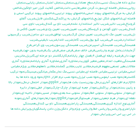
سازي داده ها
,
ريسك نسبي
,
سازه
,
سطح معناداري
,
سنجش
,
سنجش اعتبار
,
سنجش پايايي
,
سنجش
روايي
,
سنجش فاصله اي
,
سورت كردن متغيرها
,
سي دانت
,
شاخص كفايت كيزر-مير-اولكين
,
شاخص
گرايش به مركز
,
شاخصهاي پيوند اسمي
,
شاخصهاي پيوند ترتيبي
,
شاخصهاي پيوند تركيبي اسمي و
فاصله اي
,
شاخصهاي شكل توزيع
,
شاخصهاي گرايش به پراكندگي
,
شكستن فايل
,
ضريب آلفاي
کرونباخ
,
ضريب تاثير
,
ضريب تاثير استانتدارد نشده
,
ضريب تاو بي كندال
,
ضريب تاوي سي
كندال
,
ضريب تاوي گودمن و كروسكال
,
ضريب تعيين
,
ضريب تعيين پژدو
,
ضريب تعيين كاكس و
نل
,
ضريب تعيين مك نادن
,
ضريب تعيين نيجل كرك
,
ضريب توافق
,
ضريب دي سامرز
,
ضريب رگرسيوني
استاندارد
,
ضريب في
,
ضريب كيو يول
,
ضريب گاما
,
ضريب لاندا
,
ضريب نايقيني
,
ضريب
همبستگي
,
ضريب همبستگي اسپيرمن
,
ضريب همبستگي پيرسون
,
ضريب وي كرامر
,
طرح
آزمايشات
,
عامل تورم واريانس
,
فرض خالف صفر
,
فرض صفر
,
فرض يك
,
فرضيه بدون جهت
,
فرضيه
جهت دار
,
فرضيه رابطه اي
,
فصل 4
,
فصل چهار پايانامه
,
كاپا
,
كلاستر دو مرحله اي
,
گابريل
,
ماتريس
همبستگي
,
ماهيت اعداد
,
متغير
,
متغير كووريت
,
مشاوره آماري
,
مشاوره آماري پايانامه
,
مشاوره آماري
مقالات
,
مغير تصنعي
,
مفهوم فرضيه
,
مقادير غايب
,
مقادير گمشده
,
مقادير نامعلوم
,
مقادير ويژه
,
مقياس
اسمي
,
مقياس ترتيبي
,
مقياس فاصله اي
,
مقياس نسبي
,
مك نمار
,
مكمار
,
ميانگين
,
ميسينگ
,
نحوه تركيب
كلاسترها
,
نحوه نصب ايموس
,
نحوه نصب ليزرل
,
نحوه نصب نرم افزار spss
,
نحوه ورود داده ها به
spss
,
نرم افزارهاي آماري
,
نرمال بودن
,
نسبت بخت ها
,
نمودار ppplot
,
نمودار احتمال نرمال
,
نمودار بالا
و پايين بسته
,
نمودار پراكنش
,
نمودار جعبه اي
,
نمودار چارك-چارك
,
نمودار خطي
,
نمودار دايره
اي
,
نمودار ستوني
,
نمودار ستوني خطا
,
نمودار ستوني سه بعدي
,
نمودار مسير
,
نمودار ناحيه اي
,
نمودار
نقطه اي
,
نمودار هرم جمعيتي
,
نمودار هيستوگرام
,
نمودارqqplot
,
نمودارها
,
نمودارهاي آماري
,
نمونه
آماري
,
نوع اندازه گيري
,
همبستگي
,
همبستگي پارامتري
,
همبستگي تاو بي کندال
,
همبستگي
ناپارامتري
,
واريانس
,
واريانس خطا
,
واريانس ويژه
,
والر دانكن
,
وزن دادن پاسخگويان
,
ويرايش داده ها
در اس پي اس اس
,
ويرايش نمودار