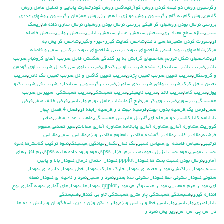
رگرسيون
,
روش دو نيمه كردن
,
روش كوآرتيماكس
,
روش كودرتفاوت پايايي و تحليل عامل
,
روش
گاتمن
,
روش گام به گام رگرسيون
,
روش موازي يا هم ارز
,
روش همزمان رگرسيون
,
روشهاي عددي
بررسي نرمال بودن
,
روشهاي گرافيكي بررسي نرمال بودن
,
روشهاي نرمال سازي داده ها
,
ريسك
نسبي
,
سازه
,
سطح معناداري
,
سنجش
,
سنجش اعتبار
,
سنجش پايايي
,
سنجش روايي
,
سنجش فاصله
اي
,
سورت كردن متغيرها
,
سي دانت
,
شاخص كفايت كيزر-مير-اولكين
,
شاخص گرايش به
مركز
,
شاخصهاي پيوند اسمي
,
شاخصهاي پيوند ترتيبي
,
شاخصهاي پيوند تركيبي اسمي و فاصله
اي
,
شاخصهاي شكل توزيع
,
شاخصهاي گرايش به پراكندگي
,
شكستن فايل
,
ضريب آلفاي کرونباخ
,
ضريب
تاثير
,
ضريب تاثير استانتدارد نشده
,
ضريب تاو بي كندال
,
ضريب تاوي سي كندال
,
ضريب تاوي گودمن
و كروسكال
,
ضريب تعيين
,
ضريب تعيين پژدو
,
ضريب تعيين كاكس و نل
,
ضريب تعيين مك نادن
,
ضريب
تعيين نيجل كرك
,
ضريب توافق
,
ضريب دي سامرز
,
ضريب رگرسيوني استاندارد
,
ضريب في
,
ضريب كيو
يول
,
ضريب گاما
,
ضريب لاندا
,
ضريب نايقيني
,
ضريب همبستگي
,
ضريب همبستگي اسپيرمن
,
ضريب
همبستگي پيرسون
,
ضريب وي كرامر
,
طرح آزمايشات
,
عامل تورم واريانس
,
فرض خالف صفر
,
فرض
صفر
,
فرض يك
,
فرضيه بدون جهت
,
فرضيه جهت دار
,
فرضيه رابطه اي
,
فصل 4
,
فصل چهار
پايانامه
,
كاپا
,
كلاستر دو مرحله اي
,
گابريل
,
ماتريس همبستگي
,
ماهيت اعداد
,
متغير
,
متغير
كووريت
,
مشاوره آماري
,
مشاوره آماري پايانامه
,
مشاوره آماري مقالات
,
مغير تصنعي
,
مفهوم
فرضيه
,
مقادير غايب
,
مقادير گمشده
,
مقادير نامعلوم
,
مقادير ويژه
,
مقياس اسمي
,
مقياس
ترتيبي
,
مقياس فاصله اي
,
مقياس نسبي
,
مك نمار
,
مكمار
,
ميانگين
,
ميسينگ
,
نحوه تركيب كلاسترها
,
نحوه
نصب ايموس
,
نحوه نصب ليزرل
,
نحوه نصب نرم افزار spss
,
نحوه ورود داده ها به spss
,
نرم افزارهاي
آماري
,
نرمال بودن
,
نسبت بخت ها
,
نمودار ppplot
,
نمودار احتمال نرمال
,
نمودار بالا و پايين
بسته
,
نمودار پراكنش
,
نمودار جعبه اي
,
نمودار چارك-چارك
,
نمودار خطي
,
نمودار دايره اي
,
نمودار
ستوني
,
نمودار ستوني خطا
,
نمودار ستوني سه بعدي
,
نمودار مسير
,
نمودار ناحيه اي
,
نمودار نقطه
اي
,
نمودار هرم جمعيتي
,
نمودار هيستوگرام
,
نمودارqqplot
,
نمودارها
,
نمودارهاي آماري
,
نمونه آماري
,
نوع
اندازه گيري
,
همبستگي
,
همبستگي پارامتري
,
همبستگي تاو بي کندال
,
همبستگي
ناپارامتري
,
واريانس
,
واريانس خطا
,
واريانس ويژه
,
والر دانكن
,
وزن دادن پاسخگويان
,
ويرايش داده ها
در اس پي اس اس
,
ويرايش نمودار