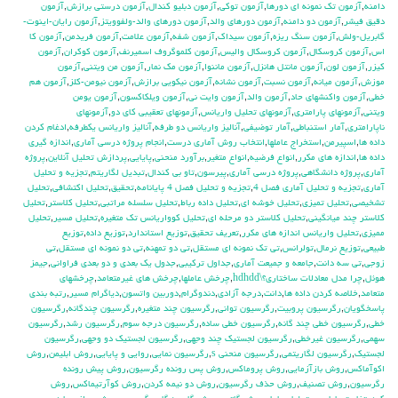
دامنه
,
آزمون تك نمونه اي دورها
,
آزمون توكي
,
آزمون دبليو كندال
,
آزمون درستي برازش
,
آزمون
دقيق فيشر
,
آزمون دو دامنه
,
آزمون دورهاي والد
,
آزمون دورهاي والد-ولفوويتز
,
آزمون رايان-اينوت-
گابريل-ولش
,
آزمون سنگ ريزه
,
آزمون سيداك
,
آزمون شفه
,
آزمون علامت
,
آزمون فريدمن
,
آزمون كا
اس
,
آزمون كروسكال
,
آزمون كروسكال واليس
,
آزمون كلموگروف اسميرنف
,
آزمون كوكران
,
آزمون
كيزر
,
آزمون لون
,
آزمون مانتل هانزل
,
آزمون ماننوا
,
آزمون مك نمار
,
آزمون من ويتني
,
آزمون
موزش
,
آزمون ميانه
,
آزمون نسبت
,
آزمون نشانه
,
آزمون نيكويي برازش
,
آزمون نيومن-كلز
,
آزمون هم
خطي
,
آزمون واكنشهاي حاد
,
آزمون والد
,
آزمون وايت ني
,
آزمون ويلكاكسون
,
آزمون يومن
ويتني
,
آزمونهاي پارامتري
,
آزمونهاي تحليل واريانس
,
آزمونهاي تعقيبي كاي دو
,
آزمونهاي
ناپارامتري
,
آمار استنباطي
,
آمار توضيفي
,
آناليز واريانس دو طرفه
,
آناليز واريانس يکطرفه
,
ادغام كردن
داده ها
,
اسپيرمن
,
استخراج عاملها
,
انتخاب روش آماري درست
,
انجام پروژه درسي آماري
,
اندازه گيري
داده ها
,
اندازه هاي مكرر
,
انواع فرضيه
,
انواع متغير
,
برآورد منحني
,
پايايي
,
پردازش تحليل آنلاين
,
پروژه
آماري
,
پروژه دانشگاهي
,
پروژه درسي آماري
,
پيرسون
,
تاو بي کندال
,
تبديل لگاريتم
,
تجزيه و تحليل
آماري
,
تجزيه و تحليل آماري فصل 4
,
تجزيه و تحليل فصل 4 پايانامه
,
تحقيق
,
تحليل اكتشافي
,
تحليل
تشخيصي
,
تحليل تميزي
,
تحليل خوشه اي
,
تحليل داده رباط
,
تحليل سلسله مراتبي
,
تحليل كلاستر
,
تحليل
كلاستر چند ميانگيني
,
تحليل كلاستر دو مرحله اي
,
تحليل كوواريانس تك متغيره
,
تحليل مسير
,
تحليل
مميزي
,
تحليل واريانس اندازه هاي مكرر
,
تعريف تحقيق
,
توزيع استاندارد
,
توزيع داده
,
توزيع
طبيعي
,
توزيع نرمال
,
تولرانس
,
تي تک نمونه اي مستقل
,
تي دو تمهنه
,
تي دو نمونه اي مستقل
,
تي
زوجي
,
تي سه دانت
,
جامعه و جميعت آماري
,
جداول تركيبي
,
جدول يك بعدي و دو بعدي فراواني
,
جيمز
هوئل
,
چرا مدل معادلات ساختاری؟\hdhdd
,
چرخش عاملها
,
چرخش هاي غيرمتعامد
,
چرخشهاي
متعامد
,
خلاصه كردن داده ها
,
دانت
,
درجه آزادي
,
دندوگرام
,
دوربين واتسون
,
دياگرام مسير
,
رتبه بندي
پاسخگويان
,
رگرسيون پروبيت
,
رگرسيون تواني
,
رگرسيون چند متغيره
,
رگرسيون چندگانه
,
رگرسيون
خطي
,
رگرسيون خطي چند گانه
,
رگرسيون خطي ساده
,
رگرسيون درجه سوم
,
رگرسيون رشد
,
رگرسيون
سهمي
,
رگرسيون غيرخطي
,
رگرسيون لجستيك چند وجهي
,
رگرسيون لجستيك دو وجهي
,
رگرسيون
لجستيک
,
رگرسيون لگاريتمي
,
رگرسيون منحني s
,
رگرسيون نمايي
,
روايي و پايايي
,
روش ابليمن
,
روش
اكوآماكس
,
روش بازآزمايي
,
روش پروماكس
,
روش پس رونده رگرسيون
,
روش پيش رونده
رگرسيون
,
روش تصنيف
,
روش حذف رگرسيون
,
روش دو نيمه كردن
,
روش كوآرتيماكس
,
روش