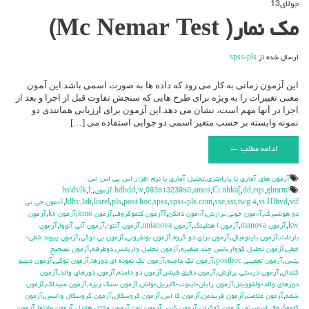
جولای
13
دیدگاه‌ها
بسته هستند
برای
مک نمار( Mc Nemar Test)
مک
نمار(
Mc
ارسال شده از
spss-pls
Nemar
Test)
این آ‍زمون زمانی به کار می رود که داده ها به صورت اسمی باشد.این آ‍مون
معنی تغییرات را به ویژه برای طرح هایی که سنجش تفاوت قبل از اجرا و بعد از
اجرا در آنها مهم است، نشان می دهد.این آ‍زمون برای ارزیابی همانندی دو
نمونه وابسته بر حسب متغیر اسمی دو جوابی استفاده می […]
ادامه مطلب ←
آزمون هاي آماري نا پارامتري
,
تحليل آماري با نرم افزار اس پي اس اس
\hdhdd
glmrm آزمون
,
eqs
,
dd
,
Ci nhka[
,
amos
,
09351323950
,
\v
,
,
l;
,
hs\dvlk
vif
,
vi Hlhvd
,
twg 4
,
sst
,
sse
,
spss-pls.com
,
spss
,
post hoc
,
pls
,
lisrel
,
lah
,
klhv
,
آ»مون جي تي
دو هوشبرگ
,
آ»مون خوبي برازش
,
آ»مون دانكن
,
آآزمون كلموگروف
,
آزمون kmo
,
آزمون ks
,
آزمون
kw
,
آزمون manova
,
آزمون t هتلينگ
,
آزمون unianova
,
آزمون آننوا
,
آزمون آني آنووا
,
آزمون
بارتلت
,
آزمون باينوميال
,
آزمون براي دو گروه
,
آزمون بونفروني
,
آزمون بي توكي
,
آزمون پيوند خطي-
خطي
,
آزمون تحليل كوواريانس چند متغيره
,
آزمون تحليل واريانس دوطرفه
,
آزمون تصحيح
يتس
,
آزمون تعقيبي posthoc
,
آزمون تك دامنه
,
آزمون تك نمونه اي دورها
,
آزمون توكي
,
آزمون دبليو
كندال
,
آزمون درستي برازش
,
آزمون دقيق فيشر
,
آزمون دو دامنه
,
آزمون دورهاي والد
,
آزمون
دورهاي والد-ولفوويتز
,
آزمون رايان-اينوت-گابريل-ولش
,
آزمون سنگ ريزه
,
آزمون سيداك
,
آزمون
شفه
,
آزمون علامت
,
آزمون فريدمن
,
آزمون كا اس
,
آزمون كروسكال
,
آزمون كروسكال واليس
,
آزمون
كلموگروف اسميرنف
,
آزمون كوكران
,
آزمون كيزر
,
آزمون لون
,
آزمون مانتل هانزل
,
آزمون ماننوا
,
آزمون