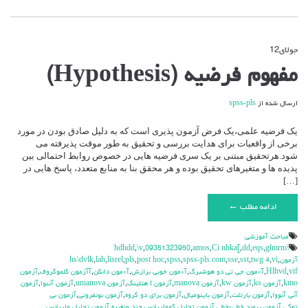
جولای
12
دیدگاه‌ها
بسته هستند
برای
مفهوم فرضیه (Hypothesis)
مفهوم
فرضیه
(Hypothesis)
ارسال شده از
spss-pls
یک فرضیه علمی،یک فرض آزمون پذیری است که به دلیل صادق بودن در مورد
برخی از واقعیات برای هدایت بررسی و تحقیق به طور موقت پذیرفته می
شود.هرتحقیق مبتنی بر یک سری فرضیه هایی در خصوص روابط احتمالی بین
پدیده ها و متغیرهای تحقیق بوده و هر محقق بنا به منابع متعدد، پاسخ هایی در
[…]
ادامه مطلب ←
مباحث آموزشي
,
\v
,
09351323950
,
amos
,
Ci nhka[
,
dd
,
eqs
,
glmrm
\hdhdd
آزمون
,
vi
,
twg 4
,
sst
,
sse
,
spss-pls.com
,
spss
,
post hoc
,
pls
,
lisrel
,
lah
,
hs\dvlk
vif
,
Hlhvd
,
آ»مون جي تي دو هوشبرگ
,
آ»مون خوبي برازش
,
آ»مون دانكن
,
آآزمون كلموگروف
,
آزمون
kmo
,
آزمون ks
,
آزمون kw
,
آزمون manova
,
آزمون t هتلينگ
,
آزمون unianova
,
آزمون آننوا
,
آزمون
آني آنووا
,
آزمون بارتلت
,
آزمون باينوميال
,
آزمون براي دو گروه
,
آزمون بونفروني
,
آزمون بي
توكي
,
آزمون پيوند خطي-خطي
,
آزمون تحليل كوواريانس چند متغيره
,
آزمون تحليل واريانس