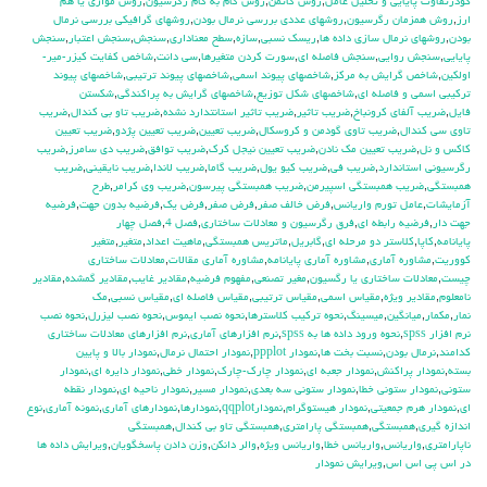
كودرتفاوت پايايي و تحليل عامل
,
روش گاتمن
,
روش گام به گام رگرسيون
,
روش موازي يا هم
ارز
,
روش همزمان رگرسيون
,
روشهاي عددي بررسي نرمال بودن
,
روشهاي گرافيكي بررسي نرمال
بودن
,
روشهاي نرمال سازي داده ها
,
ريسك نسبي
,
سازه
,
سطح معناداري
,
سنجش
,
سنجش اعتبار
,
سنجش
پايايي
,
سنجش روايي
,
سنجش فاصله اي
,
سورت كردن متغيرها
,
سي دانت
,
شاخص كفايت كيزر-مير-
اولكين
,
شاخص گرايش به مركز
,
شاخصهاي پيوند اسمي
,
شاخصهاي پيوند ترتيبي
,
شاخصهاي پيوند
تركيبي اسمي و فاصله اي
,
شاخصهاي شكل توزيع
,
شاخصهاي گرايش به پراكندگي
,
شكستن
فايل
,
ضريب آلفاي کرونباخ
,
ضريب تاثير
,
ضريب تاثير استانتدارد نشده
,
ضريب تاو بي كندال
,
ضريب
تاوي سي كندال
,
ضريب تاوي گودمن و كروسكال
,
ضريب تعيين
,
ضريب تعيين پژدو
,
ضريب تعيين
كاكس و نل
,
ضريب تعيين مك نادن
,
ضريب تعيين نيجل كرك
,
ضريب توافق
,
ضريب دي سامرز
,
ضريب
رگرسيوني استاندارد
,
ضريب في
,
ضريب كيو يول
,
ضريب گاما
,
ضريب لاندا
,
ضريب نايقيني
,
ضريب
همبستگي
,
ضريب همبستگي اسپيرمن
,
ضريب همبستگي پيرسون
,
ضريب وي كرامر
,
طرح
آزمايشات
,
عامل تورم واريانس
,
فرض خالف صفر
,
فرض صفر
,
فرض يك
,
فرضيه بدون جهت
,
فرضيه
جهت دار
,
فرضيه رابطه اي
,
فرق رگرسیون و معادلات ساختاری
,
فصل 4
,
فصل چهار
پايانامه
,
كاپا
,
كلاستر دو مرحله اي
,
گابريل
,
ماتريس همبستگي
,
ماهيت اعداد
,
متغير
,
متغير
كووريت
,
مشاوره آماري
,
مشاوره آماري پايانامه
,
مشاوره آماري مقالات
,
معادلات ساختاری
چیست
,
معادلات ساختاری یا رگسیون
,
مغير تصنعي
,
مفهوم فرضيه
,
مقادير غايب
,
مقادير گمشده
,
مقادير
نامعلوم
,
مقادير ويژه
,
مقياس اسمي
,
مقياس ترتيبي
,
مقياس فاصله اي
,
مقياس نسبي
,
مك
نمار
,
مكمار
,
ميانگين
,
ميسينگ
,
نحوه تركيب كلاسترها
,
نحوه نصب ايموس
,
نحوه نصب ليزرل
,
نحوه نصب
نرم افزار spss
,
نحوه ورود داده ها به spss
,
نرم افزارهاي آماري
,
نرم افزارهای معادلات ساختاری
کدامند
,
نرمال بودن
,
نسبت بخت ها
,
نمودار ppplot
,
نمودار احتمال نرمال
,
نمودار بالا و پايين
بسته
,
نمودار پراكنش
,
نمودار جعبه اي
,
نمودار چارك-چارك
,
نمودار خطي
,
نمودار دايره اي
,
نمودار
ستوني
,
نمودار ستوني خطا
,
نمودار ستوني سه بعدي
,
نمودار مسير
,
نمودار ناحيه اي
,
نمودار نقطه
اي
,
نمودار هرم جمعيتي
,
نمودار هيستوگرام
,
نمودارqqplot
,
نمودارها
,
نمودارهاي آماري
,
نمونه آماري
,
نوع
اندازه گيري
,
همبستگي
,
همبستگي پارامتري
,
همبستگي تاو بي کندال
,
همبستگي
ناپارامتري
,
واريانس
,
واريانس خطا
,
واريانس ويژه
,
والر دانكن
,
وزن دادن پاسخگويان
,
ويرايش داده ها
در اس پي اس اس
,
ويرايش نمودار