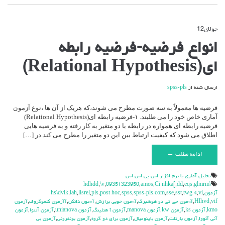
جولای
12
دیدگاه‌ها
بسته هستند
برای
انواع فرضیه-فرضیه رابطه
انواع
فرضیه-
ای(Relational Hypothesis)
فرضیه
رابطه
ای(Relational
ارسال شده از
spss-pls
Hypothesis)
فرضیه ها معمولاً به سه صورت مطرح می شوند،که هریک از آن ها ،نوع آزمون
آماری خاص خود را می طلبند. ۱-فرضیه رابطه ای(Relational Hypothesis)
فرضیه رابطه ای همواره در رابطه با دو متغیر به کار رفته و به فرضیه هایی
اطلاق می شود که کیفیت ارتباط بین این دو متغیر را مطرح می کند.در […]
ادامه مطلب ←
تحليل آماري با نرم افزار اس پي اس اس
,
\v
,
09351323950
,
amos
,
Ci nhka[
,
dd
,
eqs
,
glmrm
\hdhdd
آزمون
,
vi
,
twg 4
,
sst
,
sse
,
spss-pls.com
,
spss
,
post hoc
,
pls
,
lisrel
,
lah
,
hs\dvlk
vif
,
Hlhvd
,
آ»مون جي تي دو هوشبرگ
,
آ»مون خوبي برازش
,
آ»مون دانكن
,
آآزمون كلموگروف
,
آزمون
kmo
,
آزمون ks
,
آزمون kw
,
آزمون manova
,
آزمون t هتلينگ
,
آزمون unianova
,
آزمون آننوا
,
آزمون
آني آنووا
,
آزمون بارتلت
,
آزمون باينوميال
,
آزمون براي دو گروه
,
آزمون بونفروني
,
آزمون بي