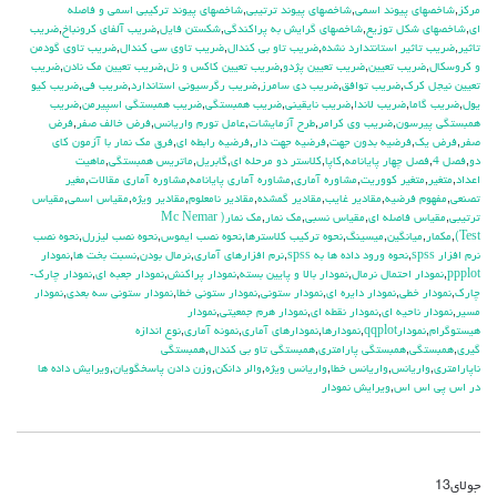
مركز
,
شاخصهاي پيوند اسمي
,
شاخصهاي پيوند ترتيبي
,
شاخصهاي پيوند تركيبي اسمي و فاصله
اي
,
شاخصهاي شكل توزيع
,
شاخصهاي گرايش به پراكندگي
,
شكستن فايل
,
ضريب آلفاي کرونباخ
,
ضريب
تاثير
,
ضريب تاثير استانتدارد نشده
,
ضريب تاو بي كندال
,
ضريب تاوي سي كندال
,
ضريب تاوي گودمن
و كروسكال
,
ضريب تعيين
,
ضريب تعيين پژدو
,
ضريب تعيين كاكس و نل
,
ضريب تعيين مك نادن
,
ضريب
تعيين نيجل كرك
,
ضريب توافق
,
ضريب دي سامرز
,
ضريب رگرسيوني استاندارد
,
ضريب في
,
ضريب كيو
يول
,
ضريب گاما
,
ضريب لاندا
,
ضريب نايقيني
,
ضريب همبستگي
,
ضريب همبستگي اسپيرمن
,
ضريب
همبستگي پيرسون
,
ضريب وي كرامر
,
طرح آزمايشات
,
عامل تورم واريانس
,
فرض خالف صفر
,
فرض
صفر
,
فرض يك
,
فرضيه بدون جهت
,
فرضيه جهت دار
,
فرضيه رابطه اي
,
فرق مك نمار با آزمون كاي
دو
,
فصل 4
,
فصل چهار پايانامه
,
كاپا
,
كلاستر دو مرحله اي
,
گابريل
,
ماتريس همبستگي
,
ماهيت
اعداد
,
متغير
,
متغير كووريت
,
مشاوره آماري
,
مشاوره آماري پايانامه
,
مشاوره آماري مقالات
,
مغير
تصنعي
,
مفهوم فرضيه
,
مقادير غايب
,
مقادير گمشده
,
مقادير نامعلوم
,
مقادير ويژه
,
مقياس اسمي
,
مقياس
ترتيبي
,
مقياس فاصله اي
,
مقياس نسبي
,
مك نمار
,
مك نمار( Mc Nemar
Test)
,
مكمار
,
ميانگين
,
ميسينگ
,
نحوه تركيب كلاسترها
,
نحوه نصب ايموس
,
نحوه نصب ليزرل
,
نحوه نصب
نرم افزار spss
,
نحوه ورود داده ها به spss
,
نرم افزارهاي آماري
,
نرمال بودن
,
نسبت بخت ها
,
نمودار
ppplot
,
نمودار احتمال نرمال
,
نمودار بالا و پايين بسته
,
نمودار پراكنش
,
نمودار جعبه اي
,
نمودار چارك-
چارك
,
نمودار خطي
,
نمودار دايره اي
,
نمودار ستوني
,
نمودار ستوني خطا
,
نمودار ستوني سه بعدي
,
نمودار
مسير
,
نمودار ناحيه اي
,
نمودار نقطه اي
,
نمودار هرم جمعيتي
,
نمودار
هيستوگرام
,
نمودارqqplot
,
نمودارها
,
نمودارهاي آماري
,
نمونه آماري
,
نوع اندازه
گيري
,
همبستگي
,
همبستگي پارامتري
,
همبستگي تاو بي کندال
,
همبستگي
ناپارامتري
,
واريانس
,
واريانس خطا
,
واريانس ويژه
,
والر دانكن
,
وزن دادن پاسخگويان
,
ويرايش داده ها
در اس پي اس اس
,
ويرايش نمودار
جولای
13
دیدگاه‌ها
بسته هستند