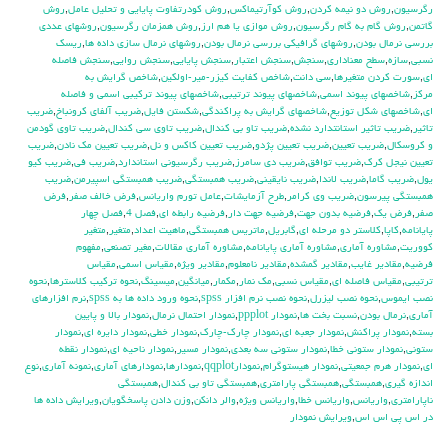
رگرسيون
,
روش دو نيمه كردن
,
روش كوآرتيماكس
,
روش كودرتفاوت پايايي و تحليل عامل
,
روش
گاتمن
,
روش گام به گام رگرسيون
,
روش موازي يا هم ارز
,
روش همزمان رگرسيون
,
روشهاي عددي
بررسي نرمال بودن
,
روشهاي گرافيكي بررسي نرمال بودن
,
روشهاي نرمال سازي داده ها
,
ريسك
نسبي
,
سازه
,
سطح معناداري
,
سنجش
,
سنجش اعتبار
,
سنجش پايايي
,
سنجش روايي
,
سنجش فاصله
اي
,
سورت كردن متغيرها
,
سي دانت
,
شاخص كفايت كيزر-مير-اولكين
,
شاخص گرايش به
مركز
,
شاخصهاي پيوند اسمي
,
شاخصهاي پيوند ترتيبي
,
شاخصهاي پيوند تركيبي اسمي و فاصله
اي
,
شاخصهاي شكل توزيع
,
شاخصهاي گرايش به پراكندگي
,
شكستن فايل
,
ضريب آلفاي کرونباخ
,
ضريب
تاثير
,
ضريب تاثير استانتدارد نشده
,
ضريب تاو بي كندال
,
ضريب تاوي سي كندال
,
ضريب تاوي گودمن
و كروسكال
,
ضريب تعيين
,
ضريب تعيين پژدو
,
ضريب تعيين كاكس و نل
,
ضريب تعيين مك نادن
,
ضريب
تعيين نيجل كرك
,
ضريب توافق
,
ضريب دي سامرز
,
ضريب رگرسيوني استاندارد
,
ضريب في
,
ضريب كيو
يول
,
ضريب گاما
,
ضريب لاندا
,
ضريب نايقيني
,
ضريب همبستگي
,
ضريب همبستگي اسپيرمن
,
ضريب
همبستگي پيرسون
,
ضريب وي كرامر
,
طرح آزمايشات
,
عامل تورم واريانس
,
فرض خالف صفر
,
فرض
صفر
,
فرض يك
,
فرضيه بدون جهت
,
فرضيه جهت دار
,
فرضيه رابطه اي
,
فصل 4
,
فصل چهار
پايانامه
,
كاپا
,
كلاستر دو مرحله اي
,
گابريل
,
ماتريس همبستگي
,
ماهيت اعداد
,
متغير
,
متغير
كووريت
,
مشاوره آماري
,
مشاوره آماري پايانامه
,
مشاوره آماري مقالات
,
مغير تصنعي
,
مفهوم
فرضيه
,
مقادير غايب
,
مقادير گمشده
,
مقادير نامعلوم
,
مقادير ويژه
,
مقياس اسمي
,
مقياس
ترتيبي
,
مقياس فاصله اي
,
مقياس نسبي
,
مك نمار
,
مكمار
,
ميانگين
,
ميسينگ
,
نحوه تركيب كلاسترها
,
نحوه
نصب ايموس
,
نحوه نصب ليزرل
,
نحوه نصب نرم افزار spss
,
نحوه ورود داده ها به spss
,
نرم افزارهاي
آماري
,
نرمال بودن
,
نسبت بخت ها
,
نمودار ppplot
,
نمودار احتمال نرمال
,
نمودار بالا و پايين
بسته
,
نمودار پراكنش
,
نمودار جعبه اي
,
نمودار چارك-چارك
,
نمودار خطي
,
نمودار دايره اي
,
نمودار
ستوني
,
نمودار ستوني خطا
,
نمودار ستوني سه بعدي
,
نمودار مسير
,
نمودار ناحيه اي
,
نمودار نقطه
اي
,
نمودار هرم جمعيتي
,
نمودار هيستوگرام
,
نمودارqqplot
,
نمودارها
,
نمودارهاي آماري
,
نمونه آماري
,
نوع
اندازه گيري
,
همبستگي
,
همبستگي پارامتري
,
همبستگي تاو بي کندال
,
همبستگي
ناپارامتري
,
واريانس
,
واريانس خطا
,
واريانس ويژه
,
والر دانكن
,
وزن دادن پاسخگويان
,
ويرايش داده ها
در اس پي اس اس
,
ويرايش نمودار