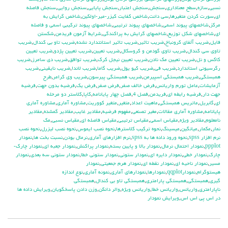
نسبي
,
سازه
,
سطح معناداري
,
سنجش
,
سنجش اعتبار
,
سنجش پايايي
,
سنجش روايي
,
سنجش فاصله
اي
,
سورت كردن متغيرها
,
سي دانت
,
شاخص كفايت كيزر-مير-اولكين
,
شاخص گرايش به
مركز
,
شاخصهاي پيوند اسمي
,
شاخصهاي پيوند ترتيبي
,
شاخصهاي پيوند تركيبي اسمي و فاصله
اي
,
شاخصهاي شكل توزيع
,
شاخصهاي گرايش به پراكندگي
,
شرايط آزمون فريدمن
,
شكستن
فايل
,
ضريب آلفاي کرونباخ
,
ضريب تاثير
,
ضريب تاثير استانتدارد نشده
,
ضريب تاو بي كندال
,
ضريب
تاوي سي كندال
,
ضريب تاوي گودمن و كروسكال
,
ضريب تعيين
,
ضريب تعيين پژدو
,
ضريب تعيين
كاكس و نل
,
ضريب تعيين مك نادن
,
ضريب تعيين نيجل كرك
,
ضريب توافق
,
ضريب دي سامرز
,
ضريب
رگرسيوني استاندارد
,
ضريب في
,
ضريب كيو يول
,
ضريب گاما
,
ضريب لاندا
,
ضريب نايقيني
,
ضريب
همبستگي
,
ضريب همبستگي اسپيرمن
,
ضريب همبستگي پيرسون
,
ضريب وي كرامر
,
طرح
آزمايشات
,
عامل تورم واريانس
,
فرض خالف صفر
,
فرض صفر
,
فرض يك
,
فرضيه بدون جهت
,
فرضيه
جهت دار
,
فرضيه رابطه اي
,
فريدمن
,
فصل 4
,
فصل چهار پايانامه
,
كاپا
,
كلاستر دو مرحله
اي
,
گابريل
,
ماتريس همبستگي
,
ماهيت اعداد
,
متغير
,
متغير كووريت
,
مشاوره آماري
,
مشاوره آماري
پايانامه
,
مشاوره آماري مقالات
,
مغير تصنعي
,
مفهوم فرضيه
,
مقادير غايب
,
مقادير گمشده
,
مقادير
نامعلوم
,
مقادير ويژه
,
مقياس اسمي
,
مقياس ترتيبي
,
مقياس فاصله اي
,
مقياس نسبي
,
مك
نمار
,
مكمار
,
ميانگين
,
ميسينگ
,
نحوه تركيب كلاسترها
,
نحوه نصب ايموس
,
نحوه نصب ليزرل
,
نحوه نصب
نرم افزار spss
,
نحوه ورود داده ها به spss
,
نرم افزارهاي آماري
,
نرمال بودن
,
نسبت بخت ها
,
نمودار
ppplot
,
نمودار احتمال نرمال
,
نمودار بالا و پايين بسته
,
نمودار پراكنش
,
نمودار جعبه اي
,
نمودار چارك-
چارك
,
نمودار خطي
,
نمودار دايره اي
,
نمودار ستوني
,
نمودار ستوني خطا
,
نمودار ستوني سه بعدي
,
نمودار
مسير
,
نمودار ناحيه اي
,
نمودار نقطه اي
,
نمودار هرم جمعيتي
,
نمودار
هيستوگرام
,
نمودارqqplot
,
نمودارها
,
نمودارهاي آماري
,
نمونه آماري
,
نوع اندازه
گيري
,
همبستگي
,
همبستگي پارامتري
,
همبستگي تاو بي کندال
,
همبستگي
ناپارامتري
,
واريانس
,
واريانس خطا
,
واريانس ويژه
,
والر دانكن
,
وزن دادن پاسخگويان
,
ويرايش داده ها
در اس پي اس اس
,
ويرايش نمودار