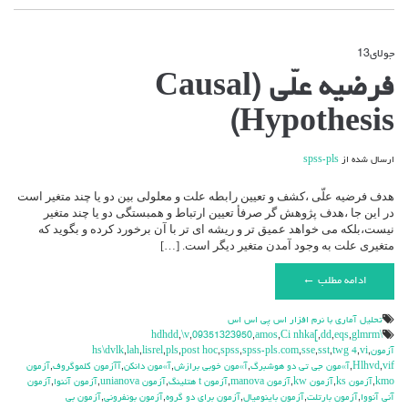
جولای
13
دیدگاه‌ها
بسته هستند
برای
فرضیه علّی (Causal
فرضیه
علّی
Hypothesis)
(Causal
Hypothesis)
ارسال شده از
spss-pls
هدف فرضیه علّی ،کشف و تعیین رابطه علت و معلولی بین دو یا چند متغیر است
در این جا ،هدف پژوهش گر صرفأ تعیین ارتباط و همبستگی دو یا چند متغیر
نیست،بلکه می خواهد عمیق تر و ریشه ای تر با آن برخورد کرده و بگوید که
متغیری علت به وجود آمدن متغیر دیگر است. […]
ادامه مطلب ←
تحليل آماري با نرم افزار اس پي اس اس
,
\v
,
09351323950
,
amos
,
Ci nhka[
,
dd
,
eqs
,
glmrm
\hdhdd
آزمون
,
vi
,
twg 4
,
sst
,
sse
,
spss-pls.com
,
spss
,
post hoc
,
pls
,
lisrel
,
lah
,
hs\dvlk
vif
,
Hlhvd
,
آ»مون جي تي دو هوشبرگ
,
آ»مون خوبي برازش
,
آ»مون دانكن
,
آآزمون كلموگروف
,
آزمون
kmo
,
آزمون ks
,
آزمون kw
,
آزمون manova
,
آزمون t هتلينگ
,
آزمون unianova
,
آزمون آننوا
,
آزمون
آني آنووا
,
آزمون بارتلت
,
آزمون باينوميال
,
آزمون براي دو گروه
,
آزمون بونفروني
,
آزمون بي