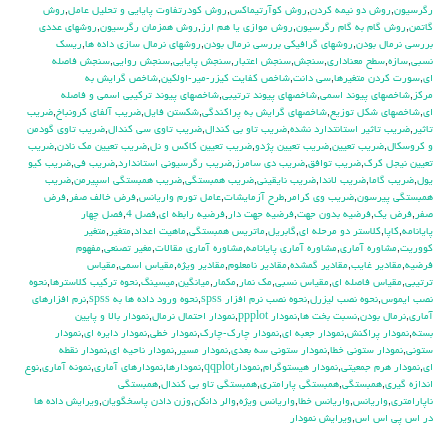
رگرسيون
,
روش دو نيمه كردن
,
روش كوآرتيماكس
,
روش كودرتفاوت پايايي و تحليل عامل
,
روش
گاتمن
,
روش گام به گام رگرسيون
,
روش موازي يا هم ارز
,
روش همزمان رگرسيون
,
روشهاي عددي
بررسي نرمال بودن
,
روشهاي گرافيكي بررسي نرمال بودن
,
روشهاي نرمال سازي داده ها
,
ريسك
نسبي
,
سازه
,
سطح معناداري
,
سنجش
,
سنجش اعتبار
,
سنجش پايايي
,
سنجش روايي
,
سنجش فاصله
اي
,
سورت كردن متغيرها
,
سي دانت
,
شاخص كفايت كيزر-مير-اولكين
,
شاخص گرايش به
مركز
,
شاخصهاي پيوند اسمي
,
شاخصهاي پيوند ترتيبي
,
شاخصهاي پيوند تركيبي اسمي و فاصله
اي
,
شاخصهاي شكل توزيع
,
شاخصهاي گرايش به پراكندگي
,
شكستن فايل
,
ضريب آلفاي کرونباخ
,
ضريب
تاثير
,
ضريب تاثير استانتدارد نشده
,
ضريب تاو بي كندال
,
ضريب تاوي سي كندال
,
ضريب تاوي گودمن
و كروسكال
,
ضريب تعيين
,
ضريب تعيين پژدو
,
ضريب تعيين كاكس و نل
,
ضريب تعيين مك نادن
,
ضريب
تعيين نيجل كرك
,
ضريب توافق
,
ضريب دي سامرز
,
ضريب رگرسيوني استاندارد
,
ضريب في
,
ضريب كيو
يول
,
ضريب گاما
,
ضريب لاندا
,
ضريب نايقيني
,
ضريب همبستگي
,
ضريب همبستگي اسپيرمن
,
ضريب
همبستگي پيرسون
,
ضريب وي كرامر
,
طرح آزمايشات
,
عامل تورم واريانس
,
فرض خالف صفر
,
فرض
صفر
,
فرض يك
,
فرضيه بدون جهت
,
فرضيه جهت دار
,
فرضيه رابطه اي
,
فصل 4
,
فصل چهار
پايانامه
,
كاپا
,
كلاستر دو مرحله اي
,
گابريل
,
ماتريس همبستگي
,
ماهيت اعداد
,
متغير
,
متغير
كووريت
,
مشاوره آماري
,
مشاوره آماري پايانامه
,
مشاوره آماري مقالات
,
مغير تصنعي
,
مفهوم
فرضيه
,
مقادير غايب
,
مقادير گمشده
,
مقادير نامعلوم
,
مقادير ويژه
,
مقياس اسمي
,
مقياس
ترتيبي
,
مقياس فاصله اي
,
مقياس نسبي
,
مك نمار
,
مكمار
,
ميانگين
,
ميسينگ
,
نحوه تركيب كلاسترها
,
نحوه
نصب ايموس
,
نحوه نصب ليزرل
,
نحوه نصب نرم افزار spss
,
نحوه ورود داده ها به spss
,
نرم افزارهاي
آماري
,
نرمال بودن
,
نسبت بخت ها
,
نمودار ppplot
,
نمودار احتمال نرمال
,
نمودار بالا و پايين
بسته
,
نمودار پراكنش
,
نمودار جعبه اي
,
نمودار چارك-چارك
,
نمودار خطي
,
نمودار دايره اي
,
نمودار
ستوني
,
نمودار ستوني خطا
,
نمودار ستوني سه بعدي
,
نمودار مسير
,
نمودار ناحيه اي
,
نمودار نقطه
اي
,
نمودار هرم جمعيتي
,
نمودار هيستوگرام
,
نمودارqqplot
,
نمودارها
,
نمودارهاي آماري
,
نمونه آماري
,
نوع
اندازه گيري
,
همبستگي
,
همبستگي پارامتري
,
همبستگي تاو بي کندال
,
همبستگي
ناپارامتري
,
واريانس
,
واريانس خطا
,
واريانس ويژه
,
والر دانكن
,
وزن دادن پاسخگويان
,
ويرايش داده ها
در اس پي اس اس
,
ويرايش نمودار