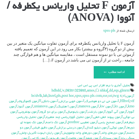
برای
آزمون F تحلیل واریانس یکطرفه /
آزمون
F
آنووا (ANOVA)
تحلیل
واریانس
یکطرفه
ارسال شده از
spss-pls
/
آنووا
(ANOVA)
آزمون F یا تحلیل واریانس یکطرفه برای آزمون تفاوت میانگین یک متغیر در بین
بیش از دو گروه (۳گروه و بیشتر) بکار می رود.در این آزمون که تعمیم یافته
آزموئن تی با دو نمونه مستقل است ، مقایسه میانگین ها و هم قوارگی چند
جامعه ، راحت تر از آزمون تی می باشد.در آزمون F، […]
ادامه مطلب ←
تحليل آماري با نرم افزار اس پي اس اس
,
\v
,
09351323950
,
amos
,
Ci nhka[
,
dd
,
eqs
,
glmrm
\hdhdd
آزمون
,
vi
,
twg 4
,
sst
,
sse
,
spss-pls.com
,
spss
,
post hoc
,
pls
,
lisrel
,
lah
,
hs\dvlk
vif
,
Hlhvd
,
آ»مون جي تي دو هوشبرگ
,
آ»مون خوبي برازش
,
آ»مون دانكن
,
آآزمون كلموگروف
,
آزمون
kmo
,
آزمون ks
,
آزمون kw
,
آزمون manova
,
آزمون t هتلينگ
,
آزمون unianova
,
آزمون آننوا
,
آزمون
آنووا
,
آزمون آني آنووا
,
آزمون بارتلت
,
آزمون باينوميال
,
آزمون براي دو گروه
,
آزمون بونفروني
,
آزمون
بي توكي
,
آزمون پيوند خطي-خطي
,
آزمون تحليل كوواريانس چند متغيره
,
آزمون تحليل واريانس
دوطرفه
,
آزمون تصحيح يتس
,
آزمون تعقيبي posthoc
,
آزمون تك دامنه
,
آزمون تك نمونه اي
دورها
,
آزمون توكي
,
آزمون دبليو كندال
,
آزمون درستي برازش
,
آزمون دقيق فيشر
,
آزمون دو
دامنه
,
آزمون دورهاي والد
,
آزمون دورهاي والد-ولفوويتز
,
آزمون رايان-اينوت-گابريل-ولش
,
آزمون
سنگ ريزه
,
آزمون سيداك
,
آزمون شفه
,
آزمون علامت
,
آزمون فريدمن
,
آزمون كا اس
,
آزمون