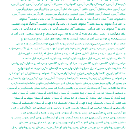
كروسكال
,
آزمون كروسكال واليس
,
آزمون كلموگروف اسميرنف
,
آزمون كوكران
,
آزمون كيزر
,
آزمون
لون
,
آزمون مانتل هانزل
,
آزمون ماننوا
,
آزمون مك نمار
,
آزمون من ويتني
,
آزمون موزش
,
آزمون
ميانه
,
آزمون نسبت
,
آزمون نشانه
,
آزمون نيكويي برازش
,
آزمون نيومن-كلز
,
آزمون هم خطي
,
آزمون
واكنشهاي حاد
,
آزمون والد
,
آزمون وايت ني
,
آزمون ويلكاكسون
,
آزمون يومن ويتني
,
آزمونهاي
پارامتري
,
آزمونهاي پوست هاك
,
آزمونهاي تحليل واريانس
,
آزمونهاي تعقيبي آنووا
,
آزمونهاي تعقيبي
كاي دو
,
آزمونهاي ناپارامتري
,
آمار استنباطي
,
آمار توضيفي
,
آناليز واريانس دو طرفه
,
آناليز واريانس
يكطرفه
,
آناليز واريانس يکطرفه
,
ادغام كردن داده ها
,
اسپيرمن
,
استخراج عاملها
,
انتخاب روش آماري
درست
,
انجام پروژه درسي آماري
,
اندازه گيري داده ها
,
اندازه هاي مكرر
,
انواع فرضيه
,
انواع
متغير
,
برآورد منحني
,
پايايي
,
پردازش تحليل آنلاين
,
پروژه آماري
,
پروژه دانشگاهي
,
پروژه درسي
آماري
,
پيرسون
,
پيش فرض هاي آنووا
,
پيش فرضهاي آ‍مون آنووا
,
تاو بي کندال
,
تبديل لگاريتم
,
تجزيه
و تحليل آماري
,
تجزيه و تحليل آماري فصل 4
,
تجزيه و تحليل فصل 4 پايانامه
,
تحقيق
,
تحليل
اكتشافي
,
تحليل تشخيصي
,
تحليل تميزي
,
تحليل خوشه اي
,
تحليل داده رباط
,
تحليل سلسله
مراتبي
,
تحليل كلاستر
,
تحليل كلاستر چند ميانگيني
,
تحليل كلاستر دو مرحله اي
,
تحليل كوواريانس
تك متغيره
,
تحليل مسير
,
تحليل مميزي
,
تحليل واريانس اندازه هاي مكرر
,
تعريف تحقيق
,
توزيع
استاندارد
,
توزيع داده
,
توزيع طبيعي
,
توزيع نرمال
,
تولرانس
,
تي تک نمونه اي مستقل
,
تي دو تمهنه
,
تي
دو نمونه اي مستقل
,
تي زوجي
,
تي سه دانت
,
جامعه و جميعت آماري
,
جداول تركيبي
,
جدول يك بعدي و
دو بعدي فراواني
,
جيمز هوئل
,
چرخش عاملها
,
چرخش هاي غيرمتعامد
,
چرخشهاي متعامد
,
خلاصه كردن
داده ها
,
دانت
,
درجه آزادي
,
دندوگرام
,
دوربين واتسون
,
دياگرام مسير
,
رتبه بندي پاسخگويان
,
رگرسيون
پروبيت
,
رگرسيون تواني
,
رگرسيون چند متغيره
,
رگرسيون چندگانه
,
رگرسيون خطي
,
رگرسيون خطي
چند گانه
,
رگرسيون خطي ساده
,
رگرسيون درجه سوم
,
رگرسيون رشد
,
رگرسيون سهمي
,
رگرسيون
غيرخطي
,
رگرسيون لجستيك چند وجهي
,
رگرسيون لجستيك دو وجهي
,
رگرسيون لجستيک
,
رگرسيون
لگاريتمي
,
رگرسيون منحني s
,
رگرسيون نمايي
,
روايي و پايايي
,
روش ابليمن
,
روش اكوآماكس
,
روش
بازآزمايي
,
روش پروماكس
,
روش پس رونده رگرسيون
,
روش پيش رونده رگرسيون
,
روش
تصنيف
,
روش حذف رگرسيون
,
روش دو نيمه كردن
,
روش كوآرتيماكس
,
روش كودرتفاوت پايايي و
تحليل عامل
,
روش گاتمن
,
روش گام به گام رگرسيون
,
روش موازي يا هم ارز
,
روش همزمان
رگرسيون
,
روشهاي عددي بررسي نرمال بودن
,
روشهاي گرافيكي بررسي نرمال بودن
,
روشهاي نرمال