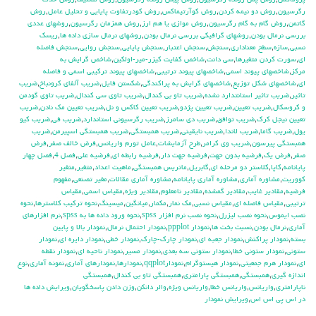
پروماكس
,
روش پس رونده رگرسيون
,
روش پيش رونده رگرسيون
,
روش تصنيف
,
روش حذف
رگرسيون
,
روش دو نيمه كردن
,
روش كوآرتيماكس
,
روش كودرتفاوت پايايي و تحليل عامل
,
روش
گاتمن
,
روش گام به گام رگرسيون
,
روش موازي يا هم ارز
,
روش همزمان رگرسيون
,
روشهاي عددي
بررسي نرمال بودن
,
روشهاي گرافيكي بررسي نرمال بودن
,
روشهاي نرمال سازي داده ها
,
ريسك
نسبي
,
سازه
,
سطح معناداري
,
سنجش
,
سنجش اعتبار
,
سنجش پايايي
,
سنجش روايي
,
سنجش فاصله
اي
,
سورت كردن متغيرها
,
سي دانت
,
شاخص كفايت كيزر-مير-اولكين
,
شاخص گرايش به
مركز
,
شاخصهاي پيوند اسمي
,
شاخصهاي پيوند ترتيبي
,
شاخصهاي پيوند تركيبي اسمي و فاصله
اي
,
شاخصهاي شكل توزيع
,
شاخصهاي گرايش به پراكندگي
,
شكستن فايل
,
ضريب آلفاي کرونباخ
,
ضريب
تاثير
,
ضريب تاثير استانتدارد نشده
,
ضريب تاو بي كندال
,
ضريب تاوي سي كندال
,
ضريب تاوي گودمن
و كروسكال
,
ضريب تعيين
,
ضريب تعيين پژدو
,
ضريب تعيين كاكس و نل
,
ضريب تعيين مك نادن
,
ضريب
تعيين نيجل كرك
,
ضريب توافق
,
ضريب دي سامرز
,
ضريب رگرسيوني استاندارد
,
ضريب في
,
ضريب كيو
يول
,
ضريب گاما
,
ضريب لاندا
,
ضريب نايقيني
,
ضريب همبستگي
,
ضريب همبستگي اسپيرمن
,
ضريب
همبستگي پيرسون
,
ضريب وي كرامر
,
طرح آزمايشات
,
عامل تورم واريانس
,
فرض خالف صفر
,
فرض
صفر
,
فرض يك
,
فرضيه بدون جهت
,
فرضيه جهت دار
,
فرضيه رابطه اي
,
فرضيه علي
,
فصل 4
,
فصل چهار
پايانامه
,
كاپا
,
كلاستر دو مرحله اي
,
گابريل
,
ماتريس همبستگي
,
ماهيت اعداد
,
متغير
,
متغير
كووريت
,
مشاوره آماري
,
مشاوره آماري پايانامه
,
مشاوره آماري مقالات
,
مغير تصنعي
,
مفهوم
فرضيه
,
مقادير غايب
,
مقادير گمشده
,
مقادير نامعلوم
,
مقادير ويژه
,
مقياس اسمي
,
مقياس
ترتيبي
,
مقياس فاصله اي
,
مقياس نسبي
,
مك نمار
,
مكمار
,
ميانگين
,
ميسينگ
,
نحوه تركيب كلاسترها
,
نحوه
نصب ايموس
,
نحوه نصب ليزرل
,
نحوه نصب نرم افزار spss
,
نحوه ورود داده ها به spss
,
نرم افزارهاي
آماري
,
نرمال بودن
,
نسبت بخت ها
,
نمودار ppplot
,
نمودار احتمال نرمال
,
نمودار بالا و پايين
بسته
,
نمودار پراكنش
,
نمودار جعبه اي
,
نمودار چارك-چارك
,
نمودار خطي
,
نمودار دايره اي
,
نمودار
ستوني
,
نمودار ستوني خطا
,
نمودار ستوني سه بعدي
,
نمودار مسير
,
نمودار ناحيه اي
,
نمودار نقطه
اي
,
نمودار هرم جمعيتي
,
نمودار هيستوگرام
,
نمودارqqplot
,
نمودارها
,
نمودارهاي آماري
,
نمونه آماري
,
نوع
اندازه گيري
,
همبستگي
,
همبستگي پارامتري
,
همبستگي تاو بي کندال
,
همبستگي
ناپارامتري
,
واريانس
,
واريانس خطا
,
واريانس ويژه
,
والر دانكن
,
وزن دادن پاسخگويان
,
ويرايش داده ها
در اس پي اس اس
,
ويرايش نمودار