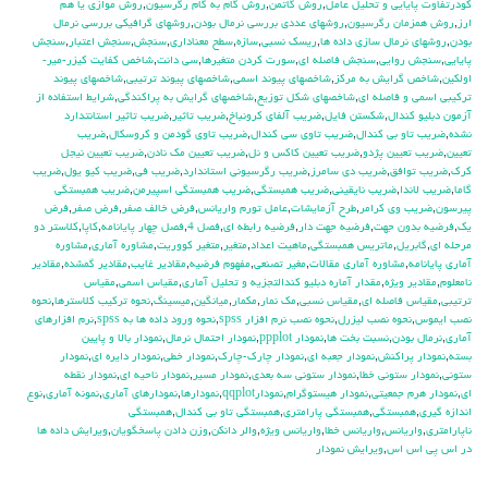
كودرتفاوت پايايي و تحليل عامل
,
روش گاتمن
,
روش گام به گام رگرسيون
,
روش موازي يا هم
ارز
,
روش همزمان رگرسيون
,
روشهاي عددي بررسي نرمال بودن
,
روشهاي گرافيكي بررسي نرمال
بودن
,
روشهاي نرمال سازي داده ها
,
ريسك نسبي
,
سازه
,
سطح معناداري
,
سنجش
,
سنجش اعتبار
,
سنجش
پايايي
,
سنجش روايي
,
سنجش فاصله اي
,
سورت كردن متغيرها
,
سي دانت
,
شاخص كفايت كيزر-مير-
اولكين
,
شاخص گرايش به مركز
,
شاخصهاي پيوند اسمي
,
شاخصهاي پيوند ترتيبي
,
شاخصهاي پيوند
تركيبي اسمي و فاصله اي
,
شاخصهاي شكل توزيع
,
شاخصهاي گرايش به پراكندگي
,
شرايط استفاده از
آزمون دبليو كندال
,
شكستن فايل
,
ضريب آلفاي کرونباخ
,
ضريب تاثير
,
ضريب تاثير استانتدارد
نشده
,
ضريب تاو بي كندال
,
ضريب تاوي سي كندال
,
ضريب تاوي گودمن و كروسكال
,
ضريب
تعيين
,
ضريب تعيين پژدو
,
ضريب تعيين كاكس و نل
,
ضريب تعيين مك نادن
,
ضريب تعيين نيجل
كرك
,
ضريب توافق
,
ضريب دي سامرز
,
ضريب رگرسيوني استاندارد
,
ضريب في
,
ضريب كيو يول
,
ضريب
گاما
,
ضريب لاندا
,
ضريب نايقيني
,
ضريب همبستگي
,
ضريب همبستگي اسپيرمن
,
ضريب همبستگي
پيرسون
,
ضريب وي كرامر
,
طرح آزمايشات
,
عامل تورم واريانس
,
فرض خالف صفر
,
فرض صفر
,
فرض
يك
,
فرضيه بدون جهت
,
فرضيه جهت دار
,
فرضيه رابطه اي
,
فصل 4
,
فصل چهار پايانامه
,
كاپا
,
كلاستر دو
مرحله اي
,
گابريل
,
ماتريس همبستگي
,
ماهيت اعداد
,
متغير
,
متغير كووريت
,
مشاوره آماري
,
مشاوره
آماري پايانامه
,
مشاوره آماري مقالات
,
مغير تصنعي
,
مفهوم فرضيه
,
مقادير غايب
,
مقادير گمشده
,
مقادير
نامعلوم
,
مقادير ويژه
,
مقدار آماره دبليو كندالتجزيه و تحليل آماري
,
مقياس اسمي
,
مقياس
ترتيبي
,
مقياس فاصله اي
,
مقياس نسبي
,
مك نمار
,
مكمار
,
ميانگين
,
ميسينگ
,
نحوه تركيب كلاسترها
,
نحوه
نصب ايموس
,
نحوه نصب ليزرل
,
نحوه نصب نرم افزار spss
,
نحوه ورود داده ها به spss
,
نرم افزارهاي
آماري
,
نرمال بودن
,
نسبت بخت ها
,
نمودار ppplot
,
نمودار احتمال نرمال
,
نمودار بالا و پايين
بسته
,
نمودار پراكنش
,
نمودار جعبه اي
,
نمودار چارك-چارك
,
نمودار خطي
,
نمودار دايره اي
,
نمودار
ستوني
,
نمودار ستوني خطا
,
نمودار ستوني سه بعدي
,
نمودار مسير
,
نمودار ناحيه اي
,
نمودار نقطه
اي
,
نمودار هرم جمعيتي
,
نمودار هيستوگرام
,
نمودارqqplot
,
نمودارها
,
نمودارهاي آماري
,
نمونه آماري
,
نوع
اندازه گيري
,
همبستگي
,
همبستگي پارامتري
,
همبستگي تاو بي کندال
,
همبستگي
ناپارامتري
,
واريانس
,
واريانس خطا
,
واريانس ويژه
,
والر دانكن
,
وزن دادن پاسخگويان
,
ويرايش داده ها
در اس پي اس اس
,
ويرايش نمودار