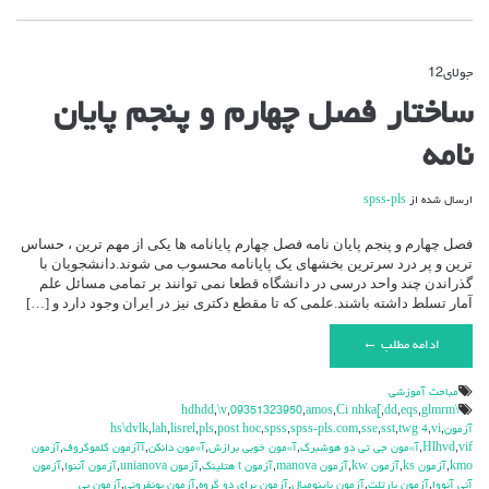
جولای
12
دیدگاه‌ها
بسته هستند
برای
ساختار فصل چهارم و پنجم پایان
ساختار
فصل
نامه
چهارم
و
پنجم
ارسال شده از
spss-pls
پایان
نامه
فصل چهارم و پنجم پایان نامه فصل چهارم پایانامه ها یکی از مهم ترین ، حساس
ترین و پر درد سرترین بخشهای یک پایانامه محسوب می شوند.دانشجویان با
گذراندن چند واحد درسی در دانشگاه قطعا نمی توانند بر تمامی مسائل علم
آمار تسلط داشته باشند.علمی که تا مقطع دکتری نیز در ایران وجود دارد و […]
ادامه مطلب ←
مباحث آموزشي
,
\v
,
09351323950
,
amos
,
Ci nhka[
,
dd
,
eqs
,
glmrm
\hdhdd
آزمون
,
vi
,
twg 4
,
sst
,
sse
,
spss-pls.com
,
spss
,
post hoc
,
pls
,
lisrel
,
lah
,
hs\dvlk
vif
,
Hlhvd
,
آ»مون جي تي دو هوشبرگ
,
آ»مون خوبي برازش
,
آ»مون دانكن
,
آآزمون كلموگروف
,
آزمون
kmo
,
آزمون ks
,
آزمون kw
,
آزمون manova
,
آزمون t هتلينگ
,
آزمون unianova
,
آزمون آننوا
,
آزمون
آني آنووا
,
آزمون بارتلت
,
آزمون باينوميال
,
آزمون براي دو گروه
,
آزمون بونفروني
,
آزمون بي