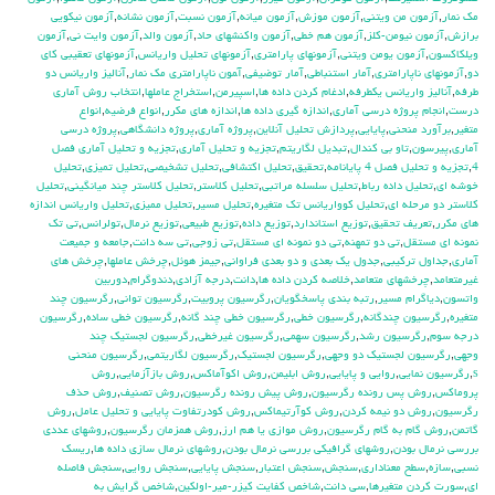
مك نمار
,
آزمون من ويتني
,
آزمون موزش
,
آزمون ميانه
,
آزمون نسبت
,
آزمون نشانه
,
آزمون نيكويي
برازش
,
آزمون نيومن-كلز
,
آزمون هم خطي
,
آزمون واكنشهاي حاد
,
آزمون والد
,
آزمون وايت ني
,
آزمون
ويلكاكسون
,
آزمون يومن ويتني
,
آزمونهاي پارامتري
,
آزمونهاي تحليل واريانس
,
آزمونهاي تعقيبي كاي
دو
,
آزمونهاي ناپارامتري
,
آمار استنباطي
,
آمار توضيفي
,
آ‍مون ناپارامتري مك نمار
,
آناليز واريانس دو
طرفه
,
آناليز واريانس يکطرفه
,
ادغام كردن داده ها
,
اسپيرمن
,
استخراج عاملها
,
انتخاب روش آماري
درست
,
انجام پروژه درسي آماري
,
اندازه گيري داده ها
,
اندازه هاي مكرر
,
انواع فرضيه
,
انواع
متغير
,
برآورد منحني
,
پايايي
,
پردازش تحليل آنلاين
,
پروژه آماري
,
پروژه دانشگاهي
,
پروژه درسي
آماري
,
پيرسون
,
تاو بي کندال
,
تبديل لگاريتم
,
تجزيه و تحليل آماري
,
تجزيه و تحليل آماري فصل
4
,
تجزيه و تحليل فصل 4 پايانامه
,
تحقيق
,
تحليل اكتشافي
,
تحليل تشخيصي
,
تحليل تميزي
,
تحليل
خوشه اي
,
تحليل داده رباط
,
تحليل سلسله مراتبي
,
تحليل كلاستر
,
تحليل كلاستر چند ميانگيني
,
تحليل
كلاستر دو مرحله اي
,
تحليل كوواريانس تك متغيره
,
تحليل مسير
,
تحليل مميزي
,
تحليل واريانس اندازه
هاي مكرر
,
تعريف تحقيق
,
توزيع استاندارد
,
توزيع داده
,
توزيع طبيعي
,
توزيع نرمال
,
تولرانس
,
تي تک
نمونه اي مستقل
,
تي دو تمهنه
,
تي دو نمونه اي مستقل
,
تي زوجي
,
تي سه دانت
,
جامعه و جميعت
آماري
,
جداول تركيبي
,
جدول يك بعدي و دو بعدي فراواني
,
جيمز هوئل
,
چرخش عاملها
,
چرخش هاي
غيرمتعامد
,
چرخشهاي متعامد
,
خلاصه كردن داده ها
,
دانت
,
درجه آزادي
,
دندوگرام
,
دوربين
واتسون
,
دياگرام مسير
,
رتبه بندي پاسخگويان
,
رگرسيون پروبيت
,
رگرسيون تواني
,
رگرسيون چند
متغيره
,
رگرسيون چندگانه
,
رگرسيون خطي
,
رگرسيون خطي چند گانه
,
رگرسيون خطي ساده
,
رگرسيون
درجه سوم
,
رگرسيون رشد
,
رگرسيون سهمي
,
رگرسيون غيرخطي
,
رگرسيون لجستيك چند
وجهي
,
رگرسيون لجستيك دو وجهي
,
رگرسيون لجستيک
,
رگرسيون لگاريتمي
,
رگرسيون منحني
s
,
رگرسيون نمايي
,
روايي و پايايي
,
روش ابليمن
,
روش اكوآماكس
,
روش بازآزمايي
,
روش
پروماكس
,
روش پس رونده رگرسيون
,
روش پيش رونده رگرسيون
,
روش تصنيف
,
روش حذف
رگرسيون
,
روش دو نيمه كردن
,
روش كوآرتيماكس
,
روش كودرتفاوت پايايي و تحليل عامل
,
روش
گاتمن
,
روش گام به گام رگرسيون
,
روش موازي يا هم ارز
,
روش همزمان رگرسيون
,
روشهاي عددي
بررسي نرمال بودن
,
روشهاي گرافيكي بررسي نرمال بودن
,
روشهاي نرمال سازي داده ها
,
ريسك
نسبي
,
سازه
,
سطح معناداري
,
سنجش
,
سنجش اعتبار
,
سنجش پايايي
,
سنجش روايي
,
سنجش فاصله
اي
,
سورت كردن متغيرها
,
سي دانت
,
شاخص كفايت كيزر-مير-اولكين
,
شاخص گرايش به