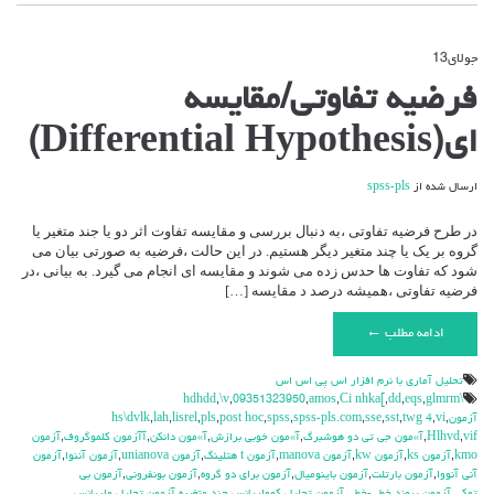
جولای
13
دیدگاه‌ها
بسته هستند
برای
فرضیه تفاوتی/مقایسه
فرضیه
تفاوتی/
ای(Differential Hypothesis)
مقایسه
ای(Differential
Hypothesis)
ارسال شده از
spss-pls
در طرح فرضیه تفاوتی ،به دنبال بررسی و مقایسه تفاوت اثر دو یا جند متغیر یا
گروه بر یک یا چند متغیر دیگر هستیم. در این حالت ،فرضیه به صورتی بیان می
شود که تفاوت ها حدس زده می شوند و مقایسه ای انجام می گیرد. به بیانی ،در
فرضیه تفاوتی ،همیشه درصد د مقایسه […]
ادامه مطلب ←
تحليل آماري با نرم افزار اس پي اس اس
,
\v
,
09351323950
,
amos
,
Ci nhka[
,
dd
,
eqs
,
glmrm
\hdhdd
آزمون
,
vi
,
twg 4
,
sst
,
sse
,
spss-pls.com
,
spss
,
post hoc
,
pls
,
lisrel
,
lah
,
hs\dvlk
vif
,
Hlhvd
,
آ»مون جي تي دو هوشبرگ
,
آ»مون خوبي برازش
,
آ»مون دانكن
,
آآزمون كلموگروف
,
آزمون
kmo
,
آزمون ks
,
آزمون kw
,
آزمون manova
,
آزمون t هتلينگ
,
آزمون unianova
,
آزمون آننوا
,
آزمون
آني آنووا
,
آزمون بارتلت
,
آزمون باينوميال
,
آزمون براي دو گروه
,
آزمون بونفروني
,
آزمون بي