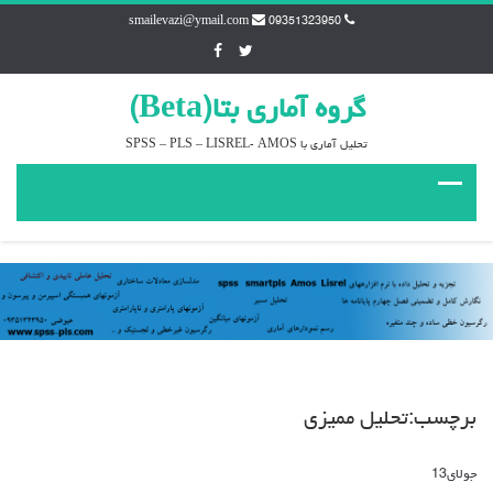
smailevazi@ymail.com
09351323950
گروه آماري بتا(Beta)
تحليل آماري با SPSS – PLS – LISREL- AMOS
برچسب:تحليل مميزي
جولای
13
دیدگاه‌ها
بسته هستند