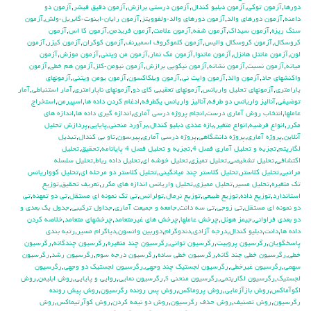
دورها
,
آزمون توكي
,
آزمون دبليو كندال
,
آزمون درستي برازش
,
آزمون دقيق فيشر
,
آزمون دو
دامنه
,
آزمون دورهاي والد
,
آزمون دورهاي والد-ولفوويتز
,
آزمون رايان-اينوت-گابريل-ولش
,
آزمون
سنگ ريزه
,
آزمون سيداك
,
آزمون شفه
,
آزمون علامت
,
آزمون فريدمن
,
آزمون كا اس
,
آزمون
كروسكال
,
آزمون كروسكال واليس
,
آزمون كلموگروف اسميرنف
,
آزمون كوكران
,
آزمون كيزر
,
آزمون
لون
,
آزمون مانتل هانزل
,
آزمون ماننوا
,
آزمون مك نمار
,
آزمون من ويتني
,
آزمون موزش
,
آزمون
ميانه
,
آزمون نسبت
,
آزمون نشانه
,
آزمون نيكويي برازش
,
آزمون نيومن-كلز
,
آزمون هم خطي
,
آزمون
واكنشهاي حاد
,
آزمون والد
,
آزمون وايت ني
,
آزمون ويلكاكسون
,
آزمون يومن ويتني
,
آزمونهاي
پارامتري
,
آزمونهاي تحليل واريانس
,
آزمونهاي تعقيبي كاي دو
,
آزمونهاي ناپارامتري
,
آمار استنباطي
,
آمار
توضيفي
,
آناليز واريانس دو طرفه
,
آناليز واريانس يکطرفه
,
ادغام كردن داده ها
,
اسپيرمن
,
استخراج
عاملها
,
انتخاب روش آماري درست
,
انجام پروژه درسي آماري
,
اندازه گيري داده ها
,
اندازه هاي
مكرر
,
انواع فرضيه
,
انواع متغير
,
بازه عددي دبليو كندال
,
برآورد منحني
,
پايايي
,
پردازش تحليل
آنلاين
,
پروژه آماري
,
پروژه دانشگاهي
,
پروژه درسي آماري
,
پيرسون
,
تاو بي کندال
,
تبديل
لگاريتم
,
تجزيه و تحليل آماري فصل 4
,
تجزيه و تحليل فصل 4 پايانامه
,
تحقيق
,
تحليل
اكتشافي
,
تحليل تشخيصي
,
تحليل تميزي
,
تحليل خوشه اي
,
تحليل داده رباط
,
تحليل سلسله
مراتبي
,
تحليل كلاستر
,
تحليل كلاستر چند ميانگيني
,
تحليل كلاستر دو مرحله اي
,
تحليل كوواريانس
تك متغيره
,
تحليل مسير
,
تحليل مميزي
,
تحليل واريانس اندازه هاي مكرر
,
تعريف تحقيق
,
توزيع
استاندارد
,
توزيع داده
,
توزيع طبيعي
,
توزيع نرمال
,
تولرانس
,
تي تک نمونه اي مستقل
,
تي دو تمهنه
,
تي
دو نمونه اي مستقل
,
تي زوجي
,
تي سه دانت
,
جامعه و جميعت آماري
,
جداول تركيبي
,
جدول يك بعدي و
دو بعدي فراواني
,
جيمز هوئل
,
چرخش عاملها
,
چرخش هاي غيرمتعامد
,
چرخشهاي متعامد
,
خلاصه كردن
داده ها
,
دانت
,
دبليو كندال
,
درجه آزادي
,
دندوگرام
,
دوربين واتسون
,
دياگرام مسير
,
رتبه بندي
پاسخگويان
,
رگرسيون پروبيت
,
رگرسيون تواني
,
رگرسيون چند متغيره
,
رگرسيون چندگانه
,
رگرسيون
خطي
,
رگرسيون خطي چند گانه
,
رگرسيون خطي ساده
,
رگرسيون درجه سوم
,
رگرسيون رشد
,
رگرسيون
سهمي
,
رگرسيون غيرخطي
,
رگرسيون لجستيك چند وجهي
,
رگرسيون لجستيك دو وجهي
,
رگرسيون
لجستيک
,
رگرسيون لگاريتمي
,
رگرسيون منحني s
,
رگرسيون نمايي
,
روايي و پايايي
,
روش ابليمن
,
روش
اكوآماكس
,
روش بازآزمايي
,
روش پروماكس
,
روش پس رونده رگرسيون
,
روش پيش رونده
رگرسيون
,
روش تصنيف
,
روش حذف رگرسيون
,
روش دو نيمه كردن
,
روش كوآرتيماكس
,
روش