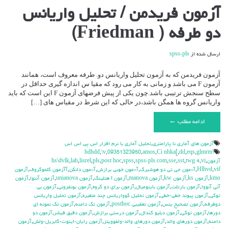
برای
آزمون فریدمن / تحلیل واریانس
آزمون
فریدمن
دو طرفه ( Friedman)
/
تحلیل
واریانس
ارسال شده از
spss-pls
دو
طرفه
(
آزمون فریدمن که به آزمون تحلیل واریانس دو. طرفه معروف است، همانند
Friedman)
آزمون F می باشد و زمانی به کار می رود که مقیا س اندازه گیری حداقل در
سطح سنجش ترتیبی باشد.چون یکی از پیش فرضهای آزمون F این است که باید
واریانس گروه ها همگن باشد،در حالی که این شرط در مقیاس های […]
ادامه مطلب ←
آزمون هاي آماري نا پارامتري
,
تحليل آماري با نرم افزار اس پي اس اس
,
\v
,
09351323950
,
amos
,
Ci nhka[
,
dd
,
eqs
,
glmrm
\hdhdd
آزمون
,
vi
,
twg 4
,
sst
,
sse
,
spss-pls.com
,
spss
,
post hoc
,
pls
,
lisrel
,
lah
,
hs\dvlk
vif
,
Hlhvd
,
آ»مون جي تي دو هوشبرگ
,
آ»مون خوبي برازش
,
آ»مون دانكن
,
آآزمون كلموگروف
,
آزمون
kmo
,
آزمون ks
,
آزمون kw
,
آزمون manova
,
آزمون t هتلينگ
,
آزمون unianova
,
آزمون آننوا
,
آزمون
آني آنووا
,
آزمون بارتلت
,
آزمون باينوميال
,
آزمون براي دو گروه
,
آزمون بونفروني
,
آزمون بي
توكي
,
آزمون پيوند خطي-خطي
,
آزمون تحليل كوواريانس چند متغيره
,
آزمون تحليل واريانس
دوطرفه
,
آزمون تصحيح يتس
,
آزمون تعقيبي posthoc
,
آزمون تك دامنه
,
آزمون تك نمونه اي
دورها
,
آزمون توكي
,
آزمون دبليو كندال
,
آزمون درستي برازش
,
آزمون دقيق فيشر
,
آزمون دو
دامنه
,
آزمون دورهاي والد
,
آزمون دورهاي والد-ولفوويتز
,
آزمون رايان-اينوت-گابريل-ولش
,
آزمون