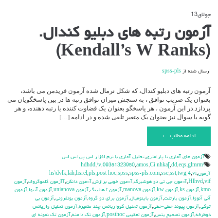
جولای
13
دیدگاه‌ها
بسته هستند
برای
آزمون رتبه های دبلیو کندال.
آزمون
رتبه
(Kendall’s W Ranks)
های
دبلیو
کندال.
ارسال شده از
spss-pls
(Kendall’s
W
Ranks)
آزمون رتبه های دبلیو کندال، که شکل نرمال شده آزمون فریدمن می باشد،
بعنوان یک ضریب توافق ، به سنجش میزان توافق رتبه ها در بین پاسخگویان می
پردازد.در این آزمون ، هر پاسخگو بعنوان یک قضاوت کننده یا رتبه دهنده، و هر
گویه یا سوال نیز بعنوان یک متغیر تلقی شده و در ادامه […]
ادامه مطلب ←
آزمون هاي آماري نا پارامتري
,
تحليل آماري با نرم افزار اس پي اس اس
,
\v
,
09351323950
,
amos
,
Ci nhka[
,
dd
,
eqs
,
glmrm
\hdhdd
آزمون
,
vi
,
twg 4
,
sst
,
sse
,
spss-pls.com
,
spss
,
post hoc
,
pls
,
lisrel
,
lah
,
hs\dvlk
vif
,
Hlhvd
,
آ»مون جي تي دو هوشبرگ
,
آ»مون خوبي برازش
,
آ»مون دانكن
,
آآزمون كلموگروف
,
آزمون
kmo
,
آزمون ks
,
آزمون kw
,
آزمون manova
,
آزمون t هتلينگ
,
آزمون unianova
,
آزمون آننوا
,
آزمون
آني آنووا
,
آزمون بارتلت
,
آزمون باينوميال
,
آزمون براي دو گروه
,
آزمون بونفروني
,
آزمون بي
توكي
,
آزمون پيوند خطي-خطي
,
آزمون تحليل كوواريانس چند متغيره
,
آزمون تحليل واريانس
دوطرفه
,
آزمون تصحيح يتس
,
آزمون تعقيبي posthoc
,
آزمون تك دامنه
,
آزمون تك نمونه اي