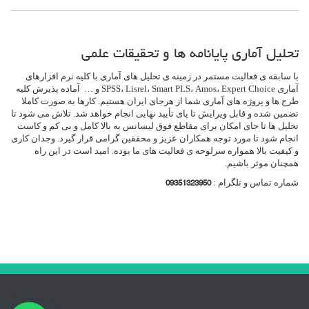
تحلیل آماری پایانامه ها و تحقیقات علمی
با سابقه ی فعالیت مستمر در زمینه ی تحلیل های آماری با کلیه نرم افزارهای
آماری SPSS، Lisrel، Smart PLS، Amos، Expert Choice و … آماده پذیرش کلیه
طرح ها و پروژه های آماری شما از هرجای ایران هستیم. کارها به صورت کاملا
تضمین شده و قابل ویرایش تا پای تأیید نهایی انجام خواهد شد. تلاش می شود تا
تحلیل ها تا جای امکان برای مقاطع فوق لیسانس به بالا کامل و بی کم و کاست
انجام شود تا مورد توجه همکاران عزیز و محققین گرامی قرار گیرد. وجدان کاری
و کیفیت بالا همواره سرلوحه ی فعالیت های ما بوده. امید است در این راه
همچنان موثر باشیم.
شماره تماس و تلگرام :
09351323950