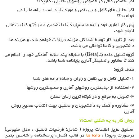
اگر تخصص کافی در خصوص روشهای تحلیلی ندارید؟؟
اگر تحلیل های کامل و بی نقص و مورد تایید استاد راهنما را می
خواهید؟؟
پس کار آماری خود را به ما بسپارید تا با تضمین ۱۰۰% و کیفیت عالی
انجام شود.
بعد از تایید کار توسط شما کل هزینه دریافت خواهد شد. و هزینه ها
دانشجویی و کاملا توافقی می باشد.
گروه تحلیل داده بتا(Beta) با سابقه چند ساله آمادگی خود را اعلام می
کند تا مشاور و تحليلگر آماری پایانامه شما باشد.
هدف گروه:
۱- تحلیل کامل و بی نقص و روان و ساده داده های شما
۲-استفاده از جدیدترین روشهای آماری و صحیحترین روشها
۳- تحویل به موقع و در کوتاه ترین زمان ممکن
۴- مشاوره و کمک به دانشجویان و محقیق جهت انتخاب صحیح روش
آماری
روش کار به چه شکلی است؟؟
محقیق عزيز اطلاعات پروژه ( شامل: فرضیات تحقیق ، مدل مفهومی(
درصورت وجود) ،
داده ها
در قالب اکسل، پرسشنامه و شاخص بندی