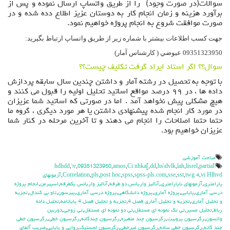
سوالات(در صورت وجود) را از طريق واتساپ ارسال نموده و پس از
برآورد هزينه و زمان انجام كار به دوستان عزيز اطلاع دده شده و در
صورت موافقت شروع به انجام پروژه خواهيم نمود.
جهت كسب اطلاعات بيشتر با شماره زير از طريق واتساپ ارتباط بگيريد:
09351323950 عيوضي ( كارشناس آمار)
سوال؟؟ اگر استاد ایراد گرفت تکلیف چیست؟؟
با توجه به تحصيل در رشته آمار و داشتن چندين سال سابقه پردازش
داده ها ، در ۹۹ درصد مواقع اساتید تحلیل اولیه را قبول می کنند و
هیچ مشکلی پیش نخواهد آمد . اما در صورتي كه اساتيد شما عزيزان
در مورد كار انجام شده پيشنهادي داشتن يا هر مورد ديگري ، گروه ما
حتما حتما اصلاحات را انجام می دهند و تا آخرین مرحله در كنار شما
عزيزان خواهيم بود.
مباحث آموزشي
,
\v
,
09351323950
,
amos
,
Ci nhka[
,
dd
,
hs\dvlk
,
lah
,
lisrel
,
partial
\hdhdd
vi Hlhvd
,
twg 4
,
sst
,
sse
,
spss-pls.com
,
spss
,
post hoc
,
pls
,
Correlation
,
آزمونهاي
پارامتري
,
آزمونهاي ناپارامتري
,
آناليز واريانس دو طرفه
,
آناليز واريانس يکطرفه
,
اسپيرمن
,
انجام پروژه
درسي آماري
,
پايايي
,
پروژه آماري
,
پروژه دانشگاهي
,
پروژه درسي آماري
,
پيرسون
,
تاو بي کندال
,
تجزيه
و تحليل آماري
,
تجزيه و تحليل آماري فصل 4
,
تجزيه و تحليل فصل 4 پايانامه
,
تحليل داده
رباط
,
تحليل مسير
,
تي تک نمونه اي مستقل
,
تي دو نمونه اي مستقل
,
تي زوجي
,
دوربين
واتسون
,
رگرسيون پروبيت
,
رگرسيون چند متغيره
,
رگرسيون چندگانه
,
رگرسيون خطي
,
رگرسيون خطي
چند گانه
,
رگرسيون خطي ساده
,
رگرسيون غيرخطي
,
رگرسيون لجستيک
,
روايي و پايايي
,
ضريب آلفاي