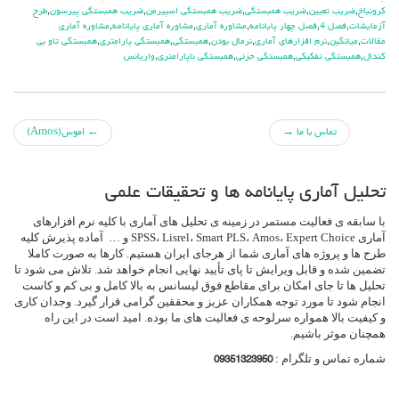
کرونباخ
,
ضريب تعيين
,
ضريب همبستگي
,
ضريب همبستگي اسپيرمن
,
ضريب همبستگي پيرسون
,
طرح
آزمايشات
,
فصل 4
,
فصل چهار پايانامه
,
مشاوره آماري
,
مشاوره آماري پايانامه
,
مشاوره آماري
مقالات
,
ميانگين
,
نرم افزارهاي آماري
,
نرمال بودن
,
همبستگي
,
همبستگي پارامتري
,
همبستگي تاو بي
کندال
,
همبستگي تفكيكي
,
همبستگي جزئي
,
همبستگي ناپارامتري
,
واريانس
جهت
تماس با ما
→
←
اموس(Amos)
دادن
تحلیل آماری پایانامه ها و تحقیقات علمی
پست
با سابقه ی فعالیت مستمر در زمینه ی تحلیل های آماری با کلیه نرم افزارهای
ها
آماری SPSS، Lisrel، Smart PLS، Amos، Expert Choice و … آماده پذیرش کلیه
طرح ها و پروژه های آماری شما از هرجای ایران هستیم. کارها به صورت کاملا
تضمین شده و قابل ویرایش تا پای تأیید نهایی انجام خواهد شد. تلاش می شود تا
تحلیل ها تا جای امکان برای مقاطع فوق لیسانس به بالا کامل و بی کم و کاست
انجام شود تا مورد توجه همکاران عزیز و محققین گرامی قرار گیرد. وجدان کاری
و کیفیت بالا همواره سرلوحه ی فعالیت های ما بوده. امید است در این راه
همچنان موثر باشیم.
شماره تماس و تلگرام :
09351323950