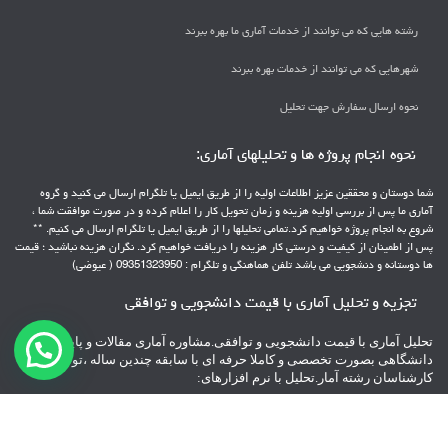
رشته هایی که می توانند از خدمات آماری ما بهره ببرند
شهرهایی که می توانند از خدمات بهره ببرند
نحوه ارسال سفارش جهت تحلیل
نحوه انجام پروژه ها و تحلیلهای آماری:
شما دوستان و محققین عزیز اطلاعات اولیه را از طریق ایمیل یا تلگرام ارسال می کنید و گروه
آماری ما پس از بررسی اولیه هزینه و زمان تحویل کار را اعلام کرده و در صورت موافقت شما ،
شروع به انجام پروژه خواهیم کرد.تمامی تحلیلها را از طریق ایمیل یا تلگرام ارسال می کنیم. **
پس از اطمینان از کیفیت و درستی کار هزینه را دریافت خواهیم کرد. نگران هزینه نباشید ؛ قیمت
ها دوستانه و دنشجویی می باشد تلفن هماهنگی و تلگرام : 09351323950 ( عیوضی)
تجزیه و تحلیل آماری با قیمت دانشجویی و توافقی
تحلیل آماری با قیمت دانشجویی و توافقی.مشاوره آماری مقالات و پایانامه های
دانشگاهی بصورت تخصصی و کاملا حرفه ای با سابقه چندین ساله ،توسط
کارشناسان رشته آمار.تحلیل با نرم افزارهای:
spss – pls – Lisrel – Amos – minitab – AHP – topsis
** با پشتیبانی 24 ساعته
**پرداخت هزینه بعد از تحویل پروژه