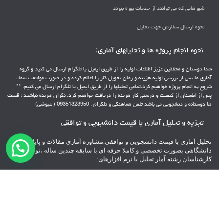
شهرهایی که می توانند از خدمات بهره ببرند
نحوه ارسال سفارش جهت تحلیل
نحوه انجام پروژه ها و تحلیلهای آماری:
شما دوستان و محققین عزیز اطلاعات اولیه را از طریق ایمیل یا تلگرام ارسال می کنید و گروه
آماری ما پس از بررسی اولیه هزینه و زمان تحویل کار را اعلام کرده و در صورت موافقت شما ،
شروع به انجام پروژه خواهیم کرد.تمامی تحلیلها را از طریق ایمیل یا تلگرام ارسال می کنیم. **
پس از اطمینان از کیفیت و درستی کار هزینه را دریافت خواهیم کرد. نگران هزینه نباشید ؛ قیمت
ها دوستانه و دنشجویی می باشد تلفن هماهنگی و تلگرام : 09351323950 ( عیوضی)
تجزیه و تحلیل آماری با قیمت دانشجویی و توافقی
تحلیل آماری با قیمت دانشجویی و توافقی.مشاوره آماری مقالات و پایانامه های
دانشگاهی بصورت تخصصی و کاملا حرفه ای با سابقه چندین ساله ،توسط
کارشناسان رشته آمار.تحلیل با نرم افزارهای:
spss – pls – Lisrel – Amos – minitab – AHP – topsis
** با پشتیبانی 24 ساعته
**پرداخت هزینه بعد از تحویل پروژه
تلفن هماهنگی و تلگرام : 09351323950