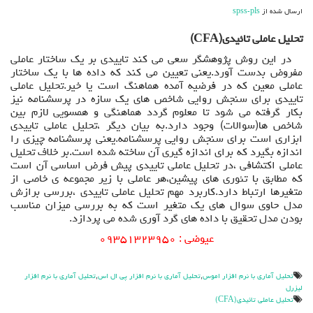
تائیدی(CFA)
ارسال شده از
spss-pls
تحلیل عاملی تائیدی(
CFA
)
در این روش پژوهشگر سعی می کند تاییدی بر یک ساختار عاملی
مفروض بدست آورد.یعنی تعیین می کند که داده ها با یک ساختار
عاملی معین که در فرضیه آمده هماهنگ است یا خیر.تحلیل عاملی
تاییدی برای سنجش روایی شاخص های یک سازه در پرسشنامه نیز
بکار گرفته می شود تا معلوم گردد هماهنگی و همسویی لازم بین
شاخص ها(سوالات) وجود دارد.به بیان دیگر ،تحلیل عاملی تاییدی
ابزاری است برای سنجش روایی پرسشنامه.یعنی پرسشنامه چیزی را
اندازه بگیرد که برای اندازه گیری آن ساخته شده است.بر خلاف تحلیل
عاملی اکتشافی ،در تحلیل عاملی تاییدی پیش فرض اساسی آن است
که مطابق با تئوری های پیشین،هر عاملی با زیر مجموعه ی خاصی از
متغیرها ارتباط دارد.کاربرد مهم تحلیل عاملی تاییدی ،بررسی برازش
مدل حاوی سوال های یک متغیر است که به بررسی میزان مناسب
بودن مدل تحقیق با داده های گرد آوری شده می پردازد.
عیوضی : ۰۹۳۵۱۳۲۳۹۵۰
تحليل آماري با نرم افزار اموس
,
تحليل آماري با نرم افزار پي ال اس
,
تحليل آماري با نرم افزار
ليزرل
تحليل عاملي تائيدي(CFA)