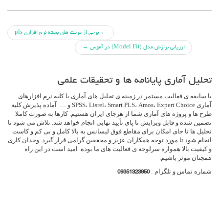
جهت
←
برخی از مزیت های بسته نرم افزاری pls
ارزیابی برازش مدل (Model Fit) در آموس
→
دادن
پست
تحلیل آماری پایانامه ها و تحقیقات علمی
ها
با سابقه ی فعالیت مستمر در زمینه ی تحلیل های آماری با کلیه نرم افزارهای
آماری SPSS، Lisrel، Smart PLS، Amos، Expert Choice و … آماده پذیرش کلیه
طرح ها و پروژه های آماری شما از هرجای ایران هستیم. کارها به صورت کاملا
تضمین شده و قابل ویرایش تا پای تأیید نهایی انجام خواهد شد. تلاش می شود تا
تحلیل ها تا جای امکان برای مقاطع فوق لیسانس به بالا کامل و بی کم و کاست
انجام شود تا مورد توجه همکاران عزیز و محققین گرامی قرار گیرد. وجدان کاری
و کیفیت بالا همواره سرلوحه ی فعالیت های ما بوده. امید است در این راه
همچنان موثر باشیم.
شماره تماس و تلگرام :
09351323950