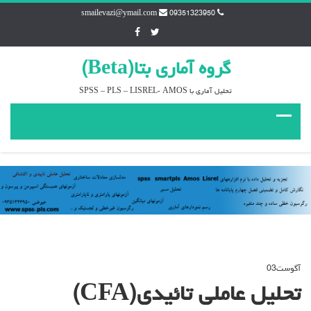
smailevazi@ymail.com
09351323950
گروه آماري بتا(Beta)
تحليل آماري با SPSS – PLS – LISREL- AMOS
آگوست
03
دیدگاه‌ها
بسته هستند
برای
تحلیل عاملی تائیدی(CFA)
تحلیل
عاملی