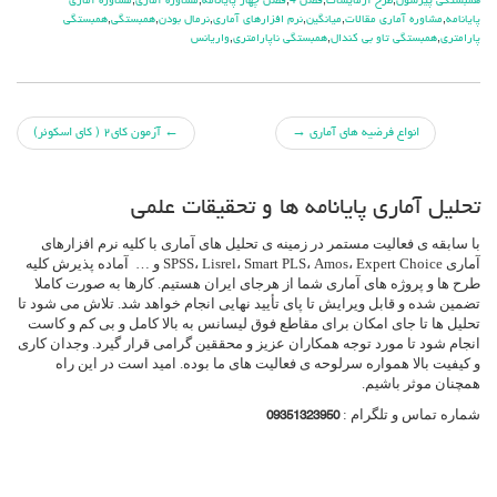
همبستگي پيرسون
,
طرح آزمايشات
,
فصل 4
,
فصل چهار پايانامه
,
مشاوره آماري
,
مشاوره آماري
پايانامه
,
مشاوره آماري مقالات
,
ميانگين
,
نرم افزارهاي آماري
,
نرمال بودن
,
همبستگي
,
همبستگي
پارامتري
,
همبستگي تاو بي کندال
,
همبستگي ناپارامتري
,
واريانس
جهت
انواع فرضیه های آماری
→
←
آزمون کای۲ ( کای اسکوئر)
دادن
تحلیل آماری پایانامه ها و تحقیقات علمی
پست
با سابقه ی فعالیت مستمر در زمینه ی تحلیل های آماری با کلیه نرم افزارهای
ها
آماری SPSS، Lisrel، Smart PLS، Amos، Expert Choice و … آماده پذیرش کلیه
طرح ها و پروژه های آماری شما از هرجای ایران هستیم. کارها به صورت کاملا
تضمین شده و قابل ویرایش تا پای تأیید نهایی انجام خواهد شد. تلاش می شود تا
تحلیل ها تا جای امکان برای مقاطع فوق لیسانس به بالا کامل و بی کم و کاست
انجام شود تا مورد توجه همکاران عزیز و محققین گرامی قرار گیرد. وجدان کاری
و کیفیت بالا همواره سرلوحه ی فعالیت های ما بوده. امید است در این راه
همچنان موثر باشیم.
شماره تماس و تلگرام :
09351323950