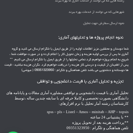
رشته هایی که می توانند از خدمات آماری ما بهره ببرند
شهرهایی که می توانند از خدمات بهره ببرند
نحوه ارسال سفارش جهت تحلیل
نحوه انجام پروژه ها و تحلیلهای آماری:
شما دوستان و محققین عزیز اطلاعات اولیه را از طریق ایمیل یا تلگرام ارسال می کنید و گروه
آماری ما پس از بررسی اولیه هزینه و زمان تحویل کار را اعلام کرده و در صورت موافقت شما ،
شروع به انجام پروژه خواهیم کرد.تمامی تحلیلها را از طریق ایمیل یا تلگرام ارسال می کنیم. **
پس از اطمینان از کیفیت و درستی کار هزینه را دریافت خواهیم کرد. نگران هزینه نباشید ؛ قیمت
ها دوستانه و دنشجویی می باشد تلفن هماهنگی و تلگرام : 09351323950 ( عیوضی)
تجزیه و تحلیل آماری با قیمت دانشجویی و توافقی
تحلیل آماری با قیمت دانشجویی و توافقی.مشاوره آماری مقالات و پایانامه های
دانشگاهی بصورت تخصصی و کاملا حرفه ای با سابقه چندین ساله ،توسط
کارشناسان رشته آمار.تحلیل با نرم افزارهای:
spss – pls – Lisrel – Amos – minitab – AHP – topsis
** با پشتیبانی 24 ساعته
**پرداخت هزینه بعد از تحویل پروژه
تلفن هماهنگی و تلگرام : 09351323950