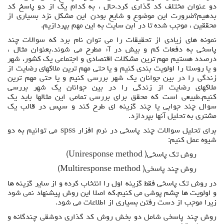
دو عنوان مختلف کد گذاری کرد.حال ، به کدام یک از دو پاسخ کد
بدهیم؟ضرورت این موضوع و شایع بودن این مشکل نزد بسیاری از
محققین ، موجب شده تا در ابن سایت به این مهم بپردازیم.
نمونه های زیادی از تحقیقات را می توان نام برد که سوالات چند
پاسخی به دفعات کم و بیش در آ‹ مطرح می شوند.بعنوان مثال ،
درصدد هستیم مهم ترین مشکلات اقتصادی و اجتماعی یک کشور، شهر
و یا روستا را اولویت بندی کنیم و یا حتی مهم ترین ملاکهای رضایت از
زندگی را در بین جوانان یک شهر بررسی کنیم و یا حتی مهم ترین
ملاکهای رضایت از زندگی را در بین جوانان یک شهر بررسی
کنیم.طبیعی است که محقق برای بررسی تمامی این مثالها باید یک
سوال چند جوابی یا چند گزینه ای طرح کند و سپس در قالب یک
مشتری به تحلیل آنها بپردازد.
برای تحلیل سوالات چند پاسخی در نرم افزار spss می توانیم به دو
شیوه عمل کنیم:
روش تک پاسخی( Uniresponse method)
روش چند پاسخی( Multiresponse method)
در روش تک پاسخی فقط گزینه اول را انتخاب کرده و از سایر گزینه ها
و اولویت ها چشم پوشی می کنیم.که اصلا این روش پیشنهاد نمی شود
زیرا موجب از دست رفتن بسیاری از اطلاعات می شود.
روش چند پاسخی شامل دو بخش روش کد گذاری دوشقی چندگانه و