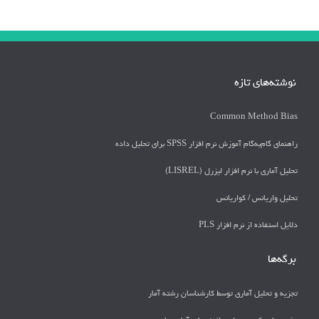
نوشته‌های تازه
Common Method Bias
راهنمای گام‌به‌گام آموزش نرم افزار SPSS برای تحلیل داده
تحلیل آماری با نرم افزار لیزرل (LISREL)
تحليل واريانس / كواريانس
دلايل استفاده از نرم افزار PLS
برگه‌ها
تجزیه و تحلیل آماری توسط کارشناسان رشته آمار