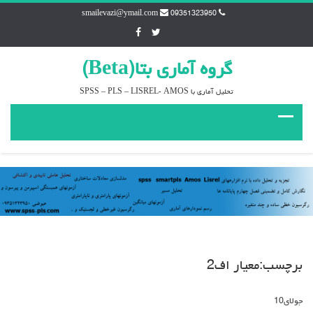
smailevazi@ymail.com
09351323950
گروه آماري بتا(Beta)
تحليل آماري با SPSS – PLS – LISREL- AMOS
برچسب:معيار اف2
جولای
10
دیدگاه‌ها
بسته هستند