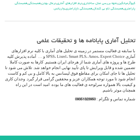
كيو2
,
ميانگين
,
نحوه بررسي مدل ساختاري
,
نرم افزارهاي آماري
,
نرمال بودن
,
همبستگي
,
همبستگي
پارامتري
,
همبستگي تاو بي کندال
,
همبستگي ناپارامتري
,
واريانس
تحلیل آماری پایانامه ها و تحقیقات علمی
با سابقه ی فعالیت مستمر در زمینه ی تحلیل های آماری با کلیه نرم افزارهای
آماری SPSS، Lisrel، Smart PLS، Amos، Expert Choice و … آماده پذیرش کلیه
طرح ها و پروژه های آماری شما از هرجای ایران هستیم. کارها به صورت کاملا
تضمین شده و قابل ویرایش تا پای تأیید نهایی انجام خواهد شد. تلاش می شود تا
تحلیل ها تا جای امکان برای مقاطع فوق لیسانس به بالا کامل و بی کم و کاست
انجام شود تا مورد توجه همکاران عزیز و محققین گرامی قرار گیرد. وجدان کاری
و کیفیت بالا همواره سرلوحه ی فعالیت های ما بوده. امید است در این راه
همچنان موثر باشیم.
شماره تماس و تلگرام :
09351323950