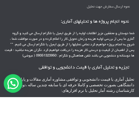
نحوه ارسال سفارش جهت تحلیل
نحوه انجام پروژه ها و تحلیلهای آماری:
شما دوستان و محققین عزیز اطلاعات اولیه را از طریق ایمیل یا تلگرام ارسال می کنید و گروه
آماری ما پس از بررسی اولیه هزینه و زمان تحویل کار را اعلام کرده و در صورت موافقت شما ،
شروع به انجام پروژه خواهیم کرد.تمامی تحلیلها را از طریق ایمیل یا تلگرام ارسال می کنیم. **
پس از اطمینان از کیفیت و درستی کار هزینه را دریافت خواهیم کرد. نگران هزینه نباشید ؛ قیمت
ها دوستانه و دنشجویی می باشد تلفن هماهنگی و تلگرام : 09351323950 ( عیوضی)
تجزیه و تحلیل آماری با قیمت دانشجویی و توافقی
تحلیل آماری با قیمت دانشجویی و توافقی.مشاوره آماری مقالات و پایانامه های
دانشگاهی بصورت تخصصی و کاملا حرفه ای با سابقه چندین ساله ،توسط
کارشناسان رشته آمار.تحلیل با نرم افزارهای:
spss – pls – Lisrel – Amos – minitab – AHP – topsis
** با پشتیبانی 24 ساعته
**پرداخت هزینه بعد از تحویل پروژه
تلفن هماهنگی و تلگرام : 09351323950
راه اندازی شده توسط
تیم آی سی