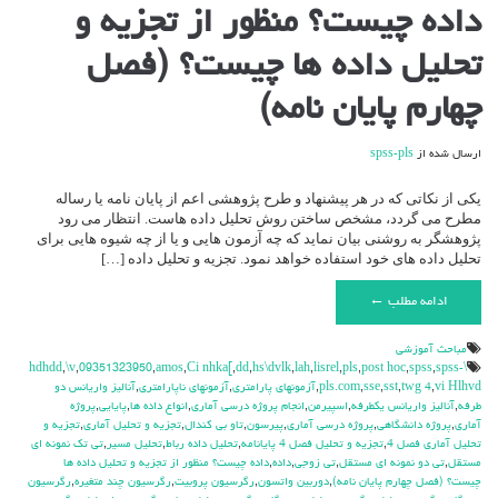
برای
داده چیست؟ منظور از تجزیه و
داده
چیست؟
تحلیل داده ها چیست؟ (فصل
منظور
از
تجزیه
چهارم پایان نامه)
و
تحلیل
داده
ارسال شده از
spss-pls
ها
چیست؟
یکی از نکاتی که در هر پیشنهاد و طرح پژوهشی اعم از پایان نامه یا رساله
(فصل
مطرح می گردد، مشخص ساختن روش تحلیل داده هاست. انتظار می رود
چهارم
پژوهشگر به روشنی بیان نماید که چه آزمون هایی و یا از چه شیوه هایی برای
پایان
تحلیل داده های خود استفاده خواهد نمود. تجزیه و تحلیل داده […]
نامه)
ادامه مطلب ←
مباحث آموزشي
,
\v
,
09351323950
,
amos
,
Ci nhka[
,
dd
,
hs\dvlk
,
lah
,
lisrel
,
pls
,
post hoc
,
spss
,
spss-
\hdhdd
vi Hlhvd
,
twg 4
,
sst
,
sse
,
pls.com
,
آزمونهاي پارامتري
,
آزمونهاي ناپارامتري
,
آناليز واريانس دو
طرفه
,
آناليز واريانس يکطرفه
,
اسپيرمن
,
انجام پروژه درسي آماري
,
انواع داده ها
,
پايايي
,
پروژه
آماري
,
پروژه دانشگاهي
,
پروژه درسي آماري
,
پيرسون
,
تاو بي کندال
,
تجزيه و تحليل آماري
,
تجزيه و
تحليل آماري فصل 4
,
تجزيه و تحليل فصل 4 پايانامه
,
تحليل داده رباط
,
تحليل مسير
,
تي تک نمونه اي
مستقل
,
تي دو نمونه اي مستقل
,
تي زوجي
,
داده
,
داده چیست؟ منظور از تجزیه و تحلیل داده ها
چیست؟ (فصل چهارم پایان نامه)
,
دوربين واتسون
,
رگرسيون پروبيت
,
رگرسيون چند متغيره
,
رگرسيون