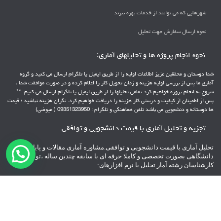
شهرهایی که می توانند از خدمات بهره ببرند
نحوه ارسال سفارش جهت تحلیل
نحوه انجام پروژه ها و تحلیلهای آماری:
شما دوستان و محققین عزیز اطلاعات اولیه را از طریق ایمیل یا تلگرام ارسال می کنید و گروه
آماری ما پس از بررسی اولیه هزینه و زمان تحویل کار را اعلام کرده و در صورت موافقت شما ،
شروع به انجام پروژه خواهیم کرد.تمامی تحلیلها را از طریق ایمیل یا تلگرام ارسال می کنیم. **
پس از اطمینان از کیفیت و درستی کار هزینه را دریافت خواهیم کرد. نگران هزینه نباشید ؛ قیمت
ها دوستانه و دنشجویی می باشد تلفن هماهنگی و تلگرام : 09351323950 ( عیوضی)
تجزیه و تحلیل آماری با قیمت دانشجویی و توافقی
تحلیل آماری با قیمت دانشجویی و توافقی.مشاوره آماری مقالات و پایانامه های
دانشگاهی بصورت تخصصی و کاملا حرفه ای با سابقه چندین ساله ،توسط
کارشناسان رشته آمار.تحلیل با نرم افزارهای:
spss – pls – Lisrel – Amos – minitab – AHP – topsis
** با پشتیبانی 24 ساعته
**پرداخت هزینه بعد از تحویل پروژه
تلفن هماهنگی و تلگرام : 09351323950