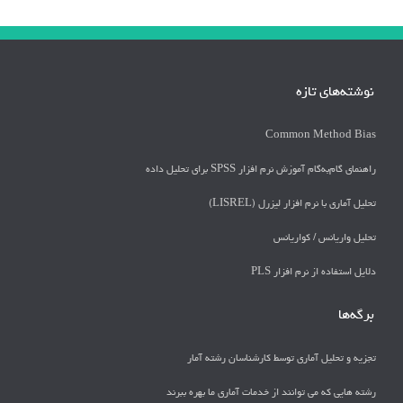
نوشته‌های تازه
Common Method Bias
راهنمای گام‌به‌گام آموزش نرم افزار SPSS برای تحلیل داده
تحلیل آماری با نرم افزار لیزرل (LISREL)
تحليل واريانس / كواريانس
دلايل استفاده از نرم افزار PLS
برگه‌ها
تجزیه و تحلیل آماری توسط کارشناسان رشته آمار
رشته هایی که می توانند از خدمات آماری ما بهره ببرند