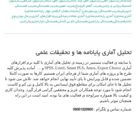
چندگانه
,
رگرسيون خطي
,
رگرسيون خطي چند گانه
,
رگرسيون خطي ساده
,
رگرسيون غيرخطي
,
رگرسيون
لجستيک
,
روايي و پايايي
,
ضريب آلفاي کرونباخ
,
ضريب تعيين
,
ضريب همبستگي
,
ضريب همبستگي
اسپيرمن
,
ضريب همبستگي پيرسون
,
طرح آزمايشات
,
فصل 4
,
فصل چهار پايانامه
,
مشاوره
آماري
,
مشاوره آماري پايانامه
,
مشاوره آماري مقالات
,
ميانگين
,
نرم افزارهاي آماري
,
نرمال بودن
,
نوع
داده
,
همبستگي
,
همبستگي پارامتري
,
همبستگي تاو بي کندال
,
همبستگي ناپارامتري
,
واريانس
تحلیل آماری پایانامه ها و تحقیقات علمی
با سابقه ی فعالیت مستمر در زمینه ی تحلیل های آماری با کلیه نرم افزارهای
آماری SPSS، Lisrel، Smart PLS، Amos، Expert Choice و … آماده پذیرش کلیه
طرح ها و پروژه های آماری شما از هرجای ایران هستیم. کارها به صورت کاملا
تضمین شده و قابل ویرایش تا پای تأیید نهایی انجام خواهد شد. تلاش می شود تا
تحلیل ها تا جای امکان برای مقاطع فوق لیسانس به بالا کامل و بی کم و کاست
انجام شود تا مورد توجه همکاران عزیز و محققین گرامی قرار گیرد. وجدان کاری
و کیفیت بالا همواره سرلوحه ی فعالیت های ما بوده. امید است در این راه
همچنان موثر باشیم.
شماره تماس و تلگرام :
09351323950