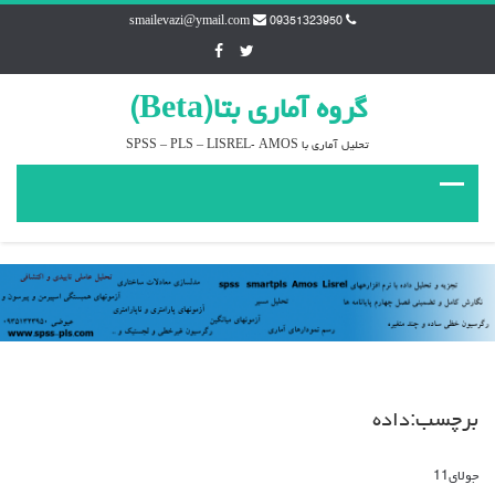
smailevazi@ymail.com
09351323950
گروه آماري بتا(Beta)
تحليل آماري با SPSS – PLS – LISREL- AMOS
برچسب:داده
جولای
11
دیدگاه‌ها
بسته هستند