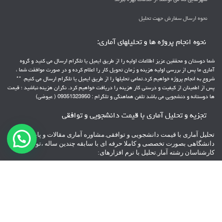
نحوه ارسال سفارش جهت تحلیل
نحوه انجام پروژه ها و تحلیلهای آماری:
شما دوستان و محققین عزیز اطلاعات اولیه را از طریق ایمیل یا تلگرام ارسال می کنید و گروه
آماری ما پس از بررسی اولیه هزینه و زمان تحویل کار را اعلام کرده و در صورت موافقت شما ،
شروع به انجام پروژه خواهیم کرد.تمامی تحلیلها را از طریق ایمیل یا تلگرام ارسال می کنیم. **
پس از اطمینان از کیفیت و درستی کار هزینه را دریافت خواهیم کرد. نگران هزینه نباشید ؛ قیمت
ها دوستانه و دنشجویی می باشد تلفن هماهنگی و تلگرام : 09351323950 ( عیوضی)
تجزیه و تحلیل آماری با قیمت دانشجویی و توافقی
تحلیل آماری با قیمت دانشجویی و توافقی.مشاوره آماری مقالات و پایانامه های
دانشگاهی بصورت تخصصی و کاملا حرفه ای با سابقه چندین ساله ،توسط
کارشناسان رشته آمار.تحلیل با نرم افزارهای:
spss – pls – Lisrel – Amos – minitab – AHP – topsis
** با پشتیبانی 24 ساعته
**پرداخت هزینه بعد از تحویل پروژه
تلفن هماهنگی و تلگرام : 09351323950