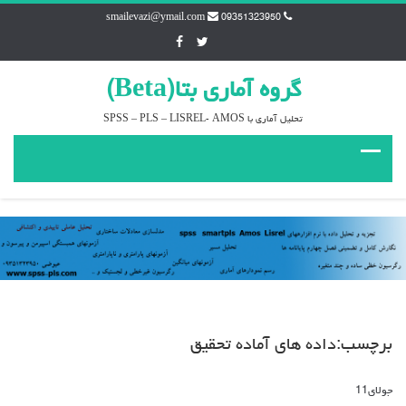
smailevazi@ymail.com
09351323950
گروه آماري بتا(Beta)
تحليل آماري با SPSS – PLS – LISREL- AMOS
برچسب:داده های آماده تحقیق
جولای
11
دیدگاه‌ها
بسته هستند