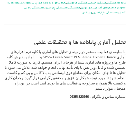
داده ها
,
ميانگين
,
ميانگين حسابي
,
ميانگين هامونيک
,
نحوه برخورد با داده های پرت
,
نحوه ورد داده ها به
spss
,
نرم افزارهاي آماري
,
نرمال بودن
,
همبستگي
,
همبستگي پارامتري
,
همبستگي تاو بي
کندال
,
همبستگي ناپارامتري
,
واريانس
تحلیل آماری پایانامه ها و تحقیقات علمی
با سابقه ی فعالیت مستمر در زمینه ی تحلیل های آماری با کلیه نرم افزارهای
آماری SPSS، Lisrel، Smart PLS، Amos، Expert Choice و … آماده پذیرش کلیه
طرح ها و پروژه های آماری شما از هرجای ایران هستیم. کارها به صورت کاملا
تضمین شده و قابل ویرایش تا پای تأیید نهایی انجام خواهد شد. تلاش می شود تا
تحلیل ها تا جای امکان برای مقاطع فوق لیسانس به بالا کامل و بی کم و کاست
انجام شود تا مورد توجه همکاران عزیز و محققین گرامی قرار گیرد. وجدان کاری
و کیفیت بالا همواره سرلوحه ی فعالیت های ما بوده. امید است در این راه
همچنان موثر باشیم.
شماره تماس و تلگرام :
09351323950