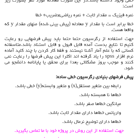
خطی وجود داشته باشد.در این صورت معادله مورد نظر بصورت زیر
است:
نمره فیزیک = مقدار ثابت + نمره ریاضی×ضریب+ خطا
خطا برابر است با مقدار y معادله (پیش بینی شده) منهای مقدار y که
واقعا هست.
جهت استفاده از رگرسیون حتما حتما باید پیش فرضهایی رو رعایت
کنیم تا نتایج بدست آمده قابل قبول و قابل استناد باشد.متاسفانه
کسانی که با علم آمار آشنا نیستند و فقط کار کردن با چند کلید آماده
نرم افزار spss را یاد گرفته اند اکثرا این پیش فرضها را رعایت نمی
کنند و موجب بروز مشکلاتی بعدا برای محقق یا پایانامه دانشجو می
شود.
پیش فرضهای بنیادی رگرسیون
خطی ساده
:
رابطه بین متغیر مستقل(x) و متغیر وابسته(y) خطی باشد.
خطاها نا همبسته باشد.
میانگین خطاها صفر باشد.
واریانس خطاها دارای مقدار ثابت باشد.
خطاها دارای توضیح نرمال باشد.
جهت استفاده از این روش در پروژه خود با ما تماس بگیرید.