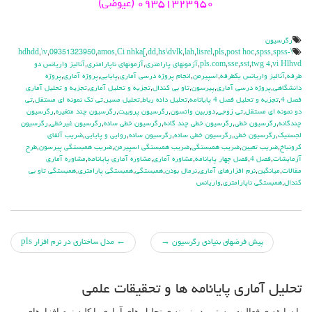
۰۹۳۵۱۳۲۳۹۵۰ (عیوضی)
رگرسیون
,
\v
,
09351323950
,
amos
,
Ci nhka[
,
dd
,
hs\dvlk
,
lah
,
lisrel
,
pls
,
post hoc
,
spss
,
spss-
\hdhdd
vi Hlhvd
,
twg 4
,
sst
,
sse
,
pls.com
,
آزمونهاي پارامتري
,
آزمونهاي ناپارامتري
,
آناليز واريانس دو
طرفه
,
آناليز واريانس يکطرفه
,
اسپيرمن
,
انجام پروژه درسي آماري
,
پايايي
,
پروژه آماري
,
پروژه
دانشگاهي
,
پروژه درسي آماري
,
پيرسون
,
تاو بي کندال
,
تجزيه و تحليل آماري
,
تجزيه و تحليل آماري
فصل 4
,
تجزيه و تحليل فصل 4 پايانامه
,
تحليل داده رباط
,
تحليل مسير
,
تي تک نمونه اي مستقل
,
تي
دو نمونه اي مستقل
,
تي زوجي
,
دوربين واتسون
,
رگرسيون پروبيت
,
رگرسيون چند متغيره
,
رگرسيون
چندگانه
,
رگرسيون خطي
,
رگرسيون خطي چند گانه
,
رگرسيون خطي ساده
,
رگرسيون غيرخطي
,
رگرسيون
لجستيک
,
رگرسیون خطی
,
رگرسیون خطی ساده
,
رگرسیون ساده
,
روايي و پايايي
,
ضريب آلفاي
کرونباخ
,
ضريب تعيين
,
ضريب همبستگي
,
ضريب همبستگي اسپيرمن
,
ضريب همبستگي پيرسون
,
طرح
آزمايشات
,
فصل 4
,
فصل چهار پايانامه
,
مشاوره آماري
,
مشاوره آماري پايانامه
,
مشاوره آماري
مقالات
,
ميانگين
,
نرم افزارهاي آماري
,
نرمال بودن
,
همبستگي
,
همبستگي پارامتري
,
همبستگي تاو بي
کندال
,
همبستگي ناپارامتري
,
واريانس
جهت
پیش فرضهای بنیادی رگرسیون
→
←
مدل ساختاری در نرم افزار pls
دادن
تحلیل آماری پایانامه ها و تحقیقات علمی
پست
با سابقه ی فعالیت مستمر در زمینه ی تحلیل های آماری با کلیه نرم افزارهای