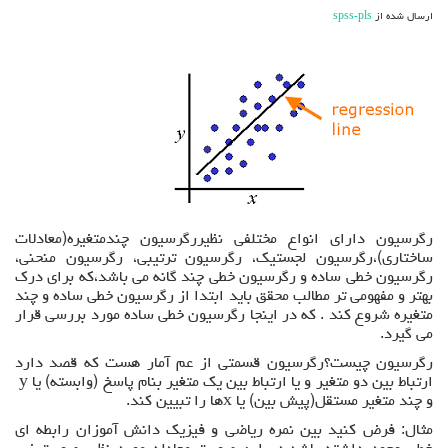
ساده
ارسال شده از
spss-pls
رگرسیون دارای انواع مختلفی نظیررگرسیون چندمتغیره(معادلات
ساختاری)،رگرسیون لجستیک، رگرسیون ترتیبی، رگرسیون منحنی،
رگرسیون خطی ساده و رگرسیون خطی چند گانه می باشد،که برای درک
بهتر و مفهومی تر مطالب محقق باید ابتدا از رگرسیون خطی ساده و چند
متغیره شروع کند . که در اینجا رگرسیون خطی ساده مورد بررسی قرار
می گیرد.
رگرسیون چیست؟رگرسیون قسمتی از عم آمار هست که قصد دارد
ارتباط بین دو متغیر و یا ارتباط بین یک متغیر بنام پاسخ (وابسته) یا y
و چند متغیر مستقل(پیش بین) یا xها را تبیین کند.
مثال: فرض کنید بین نمره ریاضی و فیزیک دانش آموزان رابطه ای