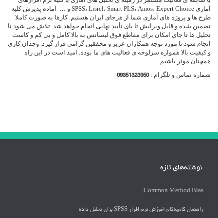
ها
آماری SPSS، Lisrel، Smart PLS، Amos، Expert Choice و … آماده پذیرش کلیه
طرح ها و پروژه های آماری شما از هرجای ایران هستیم. کارها به صورت کاملا
تضمین شده و قابل ویرایش تا پای تأیید نهایی انجام خواهد شد. تلاش می شود تا
تحلیل ها تا جای امکان برای مقاطع فوق لیسانس به بالا کامل و بی کم و کاست
انجام شود تا مورد توجه همکاران عزیز و محققین گرامی قرار گیرد. وجدان کاری
و کیفیت بالا همواره سرلوحه ی فعالیت های ما بوده. امید است در این راه
همچنان موثر باشیم.
شماره تماس و تلگرام :
09351323950
نوشته‌های تازه
Common Method Bias
راهنمای گام‌به‌گام آموزش نرم افزار SPSS برای تحلیل داده