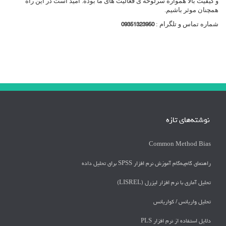
و کیفیت بالا همواره سرلوحه ی فعالیت های ما بوده. امید است در این راه
همچنان موثر باشیم.
شماره تماس و تلگرام :
09351323950
نوشته‌های تازه
Common Method Bias
راهنمای گام‌به‌گام آموزش نرم افزار SPSS برای تحلیل داده
تحلیل آماری با نرم افزار لیزرل (LISREL)
تحليل واريانس / كواريانس
دلايل استفاده از نرم افزار PLS