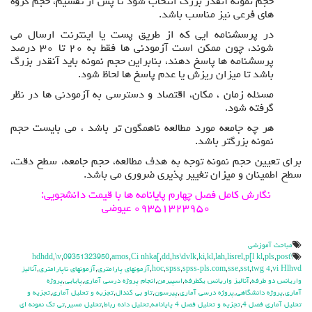
حجم نمونه آنقدر بزرگ انتخاب شود تا پس از تقسیم، حجم گروه
های فرعی نیز مناسب باشد.
در پرسشنامه ایی که از طریق پست یا اینترنت ارسال می
شوند، چون ممکن است آزمودنی ها فقط به ۲۰ تا ۳۰ درصد
پرسشنامه ها پاسخ دهند، بنابراین حجم نمونه باید آنقدر بزرگ
باشد تا میزان ریزش یا عدم پاسخ ها لحاظ شود.
مسئله زمان ، مکان، اقتصاد و دسترسی به آزمودنی ها در نظر
گرفته شود.
هر چه جامعه مورد مطالعه ناهمگون تر باشد ، می بایست حجم
نمونه بزرگتر باشد.
برای تعیین حجم نمونه توجه به هدف مطالعه، حجم جامعه، سطح دقت،
سطح اطمینان و میزان تغییر پذیری ضروری می باشد.
نگارش کامل فصل چهارم پایانامه ها با قیمت دانشجویی:
۰۹۳۵۱۳۲۳۹۵۰ عیوضی
مباحث آموزشي
,
\v
,
09351323950
,
amos
,
Ci nhka[
,
dd
,
hs\dvlk
,
ki
,
kl
,
lah
,
lisrel
,
p[l kl
,
pls
,
post
\hdhdd
vi Hlhvd
,
twg 4
,
sst
,
sse
,
spss-pls.com
,
spss
,
hoc
,
آزمونهاي پارامتري
,
آزمونهاي ناپارامتري
,
آناليز
واريانس دو طرفه
,
آناليز واريانس يکطرفه
,
اسپيرمن
,
انجام پروژه درسي آماري
,
پايايي
,
پروژه
آماري
,
پروژه دانشگاهي
,
پروژه درسي آماري
,
پيرسون
,
تاو بي کندال
,
تجزيه و تحليل آماري
,
تجزيه و
تحليل آماري فصل 4
,
تجزيه و تحليل فصل 4 پايانامه
,
تحليل داده رباط
,
تحليل مسير
,
تي تک نمونه اي