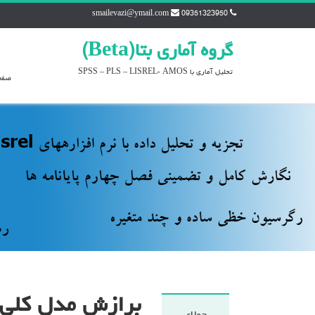
smailevazi@ymail.com
09351323950
گروه آماري بتا(Beta)
تحليل آماري با SPSS – PLS – LISREL- AMOS
صفح
برازش مدل کلی در 