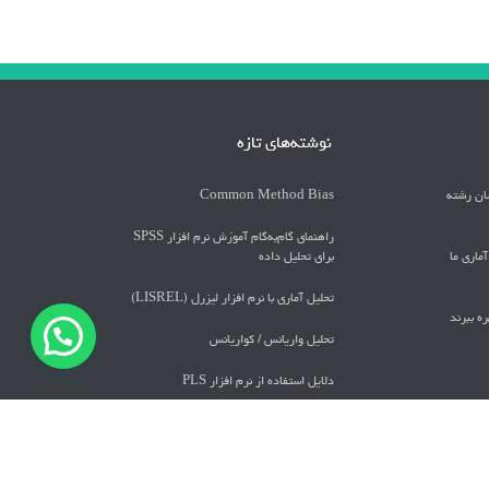
نوشته‌های تازه
سان رشته
Common Method Bias
راهنمای گام‌به‌گام آموزش نرم افزار SPSS
ماری ما
برای تحلیل داده
تحلیل آماری با نرم افزار لیزرل (LISREL)
ه ببرند
تحليل واريانس / كواريانس
دلايل استفاده از نرم افزار PLS