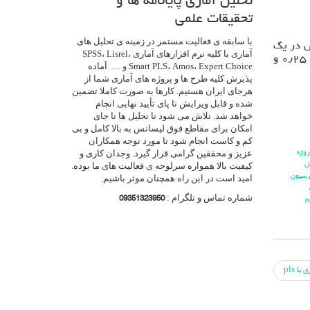
تحلیل آماری پایانامه ها و
تحقیقات علمی
با سابقه ی فعالیت مستمر در زمینه ی تحلیل های
ش در یک
آماری با کلیه نرم افزارهای آماری SPSS، Lisrel،
مدل کامل می شود، برای بررسی برازش مدل کلی تنها یک معیار بنام GOF وجود دارد.سه مقدار ۰٫۱ ، ۰٫۲۵ و
Smart PLS، Amos، Expert Choice و … آماده
پذیرش کلیه طرح ها و پروژه های آماری شما از
هرجای ایران هستیم. کارها به صورت کاملا تضمین
شده و قابل ویرایش تا پای تأیید نهایی انجام
خواهد شد. تلاش می شود تا تحلیل ها تا جای
امکان برای مقاطع فوق لیسانس به بالا کامل و بی
کم و کاست انجام شود تا مورد توجه همکاران
عزیز و محققین گرامی قرار گیرد. وجدان کاری و
روژه
ل
کیفیت بالا همواره سرلوحه ی فعالیت های ما بوده.
رسيون
امید است در این راه همچنان موثر باشیم.
شماره تماس و تلگرام :
09351323950
م