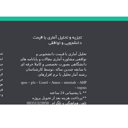
پست
ها
تجزیه و تحلیل آماری با قیمت
دانشجویی و توافقی
تحلیل آماری با قیمت دانشجویی و
شما
توافقی.مشاوره آماری مقالات و پایانامه های
ایم
دانشگاهی بصورت تخصصی و کاملا حرفه ای
برر
با سابقه چندین ساله ،توسط کارشناسان
در 
رشته آمار.تحلیل با نرم افزارهای:
کرد
می 
spss – pls – Lisrel – Amos – minitab – AHP
هزی
– topsis
قی
** با پشتیبانی 24 ساعته
و تلگرا
**پرداخت هزینه بعد از تحویل پروژه
تلفن هماهنگی و تلگرام : 09351323950