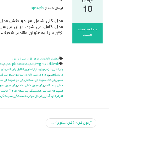
جولای
10
ارسال شده از
spss-pls
مدل کلی شامل هر دو بخش مدل ا
دیدگاه‌ها
بسته
۰٫۳۶ را به عنوان مقادیر ضعیف، متوسط و قوی برای GOF معرفی شده است.
برای
هستند
برازش
مدل
کلی
در
تحليل آماري با نرم افزار پي ال اس
pls
ss
,
spss-pls.com
,
sse
,
sst
,
twg 4
,
vi Hlhvd
\hdhdd
پارامتري
,
آزمونهاي ناپارامتري
,
آناليز واريانس دو 
دانشگاهي
,
پروژه درسي آماري
,
پيرسون
,
تاو بي کن
مسير
,
تي تک نمونه اي مستقل
,
تي دو نمونه اي م
خطي چند گانه
,
رگرسيون خطي ساده
,
رگرسيون غير
اسپيرمن
,
ضريب همبستگي پيرسون
,
طرح آزمايشا
افزارهاي آماري
,
نرمال بودن
,
همبستگي
,
همبستگي پ
جهت
آزمون کای۲ ( کای اسکوئر)
→
دادن