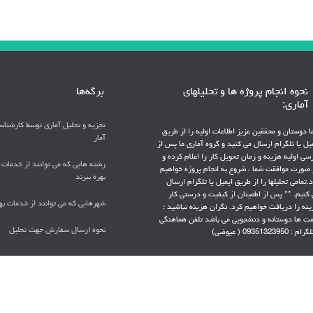
نحوه انجام پروژه ها و تحلیلهای
برگه‌ها
آماری:
تجزیه و تحلیل آماری توسط کارشنا
 دوستان و محققین عزیز اطلاعات اولیه را از طریق
آمار
یل یا تلگرام ارسال می کنید و گروه آماری ما پس از
سی اولیه هزینه و زمان تحویل کار را اعلام کرده و
رشته هایی که می توانند از خدمات آ
صورت موافقت شما ، شروع به انجام پروژه خواهیم
بهره ببرند
.تمامی تحلیلها را از طریق ایمیل یا تلگرام ارسال
کنیم. ** پس از اطمینان از کیفیت و درستی کار
شهرهایی که می توانند از خدمات بهر
نه را دریافت خواهیم کرد. نگران هزینه نباشید ؛
مت ها دوستانه و دنشجویی می باشد تلفن هماهنگی
نحوه ارسال سفارش جهت تحلیل
م : 09351323950 ( عیوضی)