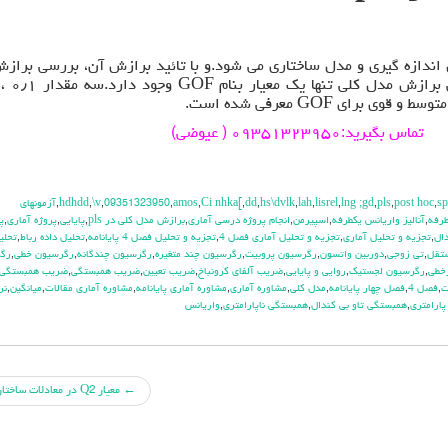
ندازه گیری و مدل ساختاری می شود.و با تائید برازش آن، بررسی براز
تماس بگیرید:۰۹۳۵۱۳۲۳۹۵۰ ( عیوضی)
sp
,
post hoc
,
pls
,
lng ;gd
,
lisrel
,
lah
,
hs\dvlk
,
dd
,
Ci nhka[
,
amos
,
09351323950
,
\v
,
,
آزمونهاي
طرفه
,
آناليز واريانس يکطرفه
,
اسپيرمن
,
انجام پروژه درسي آماري
,
برازش مدل کلی در pls
,
پايايي
,
پروژه آماري
,
پ
دال
,
تجزيه و تحليل آماري
,
تجزيه و تحليل آماري فصل 4
,
تجزيه و تحليل فصل 4 پايانامه
,
تحليل داده رباط
,
تحلي
ستقل
,
تي زوجي
,
دوربين واتسون
,
رگرسيون پروبيت
,
رگرسيون چند متغيره
,
رگرسيون چندگانه
,
رگرسيون خطي
,
رگ
خطي
,
رگرسيون لجستيک
,
روايي و پايايي
,
ضريب آلفاي کرونباخ
,
ضريب تعيين
,
ضريب همبستگي
,
ضريب همبستگي
ت
,
فصل 4
,
فصل چهار پايانامه
,
مدل کلی
,
مشاوره آماري
,
مشاوره آماري پايانامه
,
مشاوره آماري مقالات
,
ميانگين
,
نر
ارامتري
,
همبستگي تاو بي کندال
,
همبستگي ناپارامتري
,
واريانس
←
معیار Q2 در معادلات ساختاری با pls