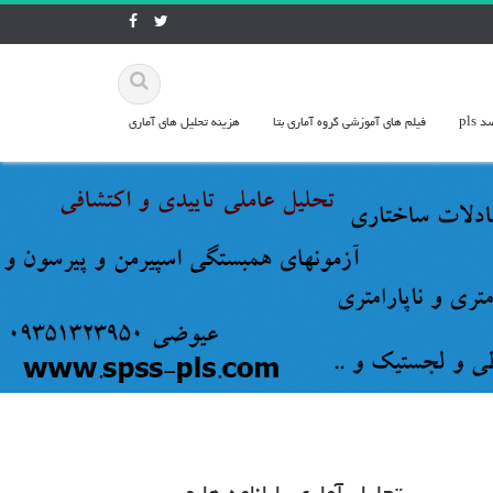
pls
فيلم هاي آموزشي گروه آماري بتا
هزينه تحليل هاي آماري