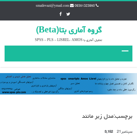
smailevazi@ymail.com
09351323950
گروه آماري بتا(Beta)
تحليل آماري با SPSS – PLS – LISREL- AMOS
برچسب:مدل زبر مانند
سپتامبر
21
3,152