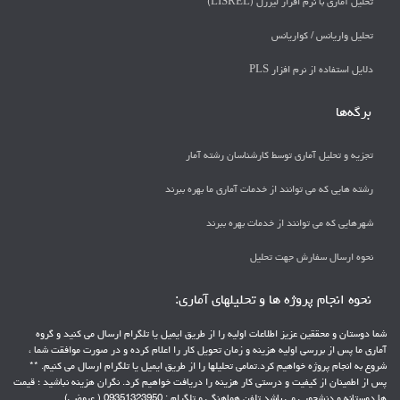
تحلیل آماری با نرم افزار لیزرل (LISREL)
تحليل واريانس / كواريانس
دلايل استفاده از نرم افزار PLS
برگه‌ها
تجزیه و تحلیل آماری توسط کارشناسان رشته آمار
رشته هایی که می توانند از خدمات آماری ما بهره ببرند
شهرهایی که می توانند از خدمات بهره ببرند
نحوه ارسال سفارش جهت تحلیل
نحوه انجام پروژه ها و تحلیلهای آماری:
شما دوستان و محققین عزیز اطلاعات اولیه را از طریق ایمیل یا تلگرام ارسال می کنید و گروه
آماری ما پس از بررسی اولیه هزینه و زمان تحویل کار را اعلام کرده و در صورت موافقت شما ،
شروع به انجام پروژه خواهیم کرد.تمامی تحلیلها را از طریق ایمیل یا تلگرام ارسال می کنیم. **
پس از اطمینان از کیفیت و درستی کار هزینه را دریافت خواهیم کرد. نگران هزینه نباشید ؛ قیمت
ها دوستانه و دنشجویی می باشد تلفن هماهنگی و تلگرام : 09351323950 ( عیوضی)