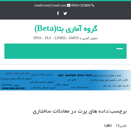
smailevazi@ymail.com
09351323950
گروه آماري بتا(Beta)
تحليل آماري با SPSS – PLS – LISREL- AMOS
برچسب:داده های پرت در معادلات ساختاری
اکتبر
13
1,901