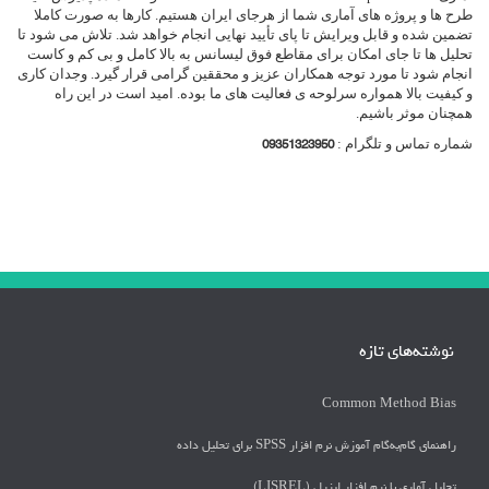
طرح ها و پروژه های آماری شما از هرجای ایران هستیم. کارها به صورت کاملا
تضمین شده و قابل ویرایش تا پای تأیید نهایی انجام خواهد شد. تلاش می شود تا
تحلیل ها تا جای امکان برای مقاطع فوق لیسانس به بالا کامل و بی کم و کاست
انجام شود تا مورد توجه همکاران عزیز و محققین گرامی قرار گیرد. وجدان کاری
و کیفیت بالا همواره سرلوحه ی فعالیت های ما بوده. امید است در این راه
همچنان موثر باشیم.
شماره تماس و تلگرام :
09351323950
نوشته‌های تازه
Common Method Bias
راهنمای گام‌به‌گام آموزش نرم افزار SPSS برای تحلیل داده
تحلیل آماری با نرم افزار لیزرل (LISREL)