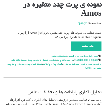
نمونه ی پرت چند متغیره در
Amos
ارسال شده از
spss-pls
جهت شناسایی نمونه های پرت چند متغیره ،نرم افزا Amos از آزمون
Mahalanobis d-square را اجرا می کند .
ادامه مطلب ←
تحليل آماري با نرم افزار اموس
,
دسته‌بندی نشده
Mahalanobis d-square
,
بررسی داده پرت
,
تجزیه و تحلیل داده
,
داده پرت چیست
,
داده های
پرت
,
داده های پرت در معادلات ساختاری
,
فصل چهارم پایانامه
,
نمونه فصل چهارم
,
نمونه ی پرت چند
متغیره در Amos
تحلیل آماری پایانامه ها و تحقیقات علمی
با سابقه ی فعالیت مستمر در زمینه ی تحلیل های آماری با کلیه نرم افزارهای
آماری SPSS، Lisrel، Smart PLS، Amos، Expert Choice و … آماده پذیرش کلیه