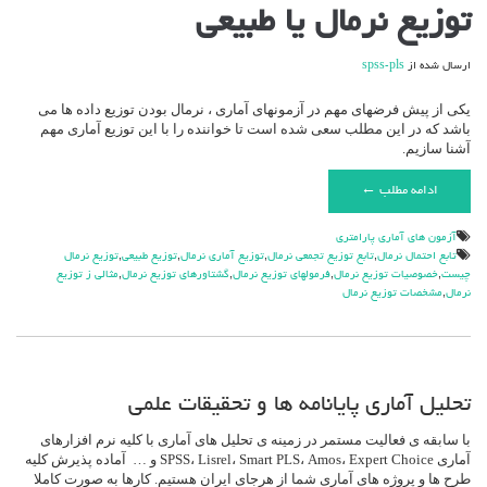
توزیع نرمال یا طبیعی
ارسال شده از
spss-pls
یکی از پیش فرضهای مهم در آزمونهای آماری ، نرمال بودن توزیع داده ها می
باشد که در این مطلب سعی شده است تا خواننده را با این توزیع آماری مهم
آشنا سازیم.
ادامه مطلب ←
آزمون هاي آماري پارامتري
تابع احتمال نرمال
,
تابع توزيع تجمعي نرمال
,
توزيع آماري نرمال
,
توزيع طبيعي
,
توزيع نرمال
چيست
,
خصوصيات توزيع نرمال
,
فرمولهاي توزيع نرمال
,
گشتاورهاي توزيع نرمال
,
مثالي ز توزيع
نرمال
,
مشخصات توزيع نرمال
تحلیل آماری پایانامه ها و تحقیقات علمی
با سابقه ی فعالیت مستمر در زمینه ی تحلیل های آماری با کلیه نرم افزارهای
آماری SPSS، Lisrel، Smart PLS، Amos، Expert Choice و … آماده پذیرش کلیه
طرح ها و پروژه های آماری شما از هرجای ایران هستیم. کارها به صورت کاملا