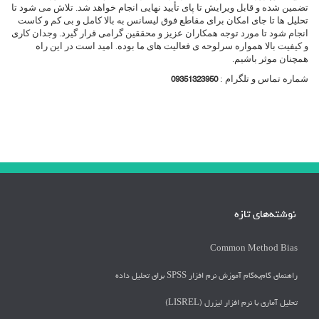
تضمین شده و قابل ویرایش تا پای تأیید نهایی انجام خواهد شد. تلاش می شود تا
تحلیل ها تا جای امکان برای مقاطع فوق لیسانس به بالا کامل و بی کم و کاست
انجام شود تا مورد توجه همکاران عزیز و محققین گرامی قرار گیرد. وجدان کاری
و کیفیت بالا همواره سرلوحه ی فعالیت های ما بوده. امید است در این راه
همچنان موثر باشیم.
شماره تماس و تلگرام :
09351323950
نوشته‌های تازه
Common Method Bias
راهنمای گام‌به‌گام آموزش نرم افزار SPSS برای تحلیل داده
تحلیل آماری با نرم افزار لیزرل (LISREL)