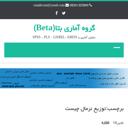
smailevazi@ymail.com
09351323950
گروه آماري بتا(Beta)
تحليل آماري با SPSS – PLS – LISREL- AMOS
برچسب:توزيع نرمال چيست
اکتبر
19
4,223