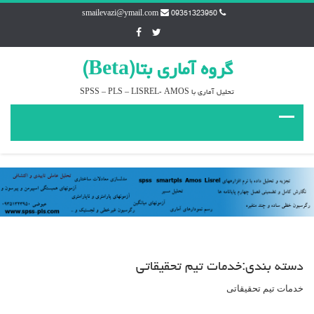
smailevazi@ymail.com
09351323950
گروه آماري بتا(Beta)
تحليل آماري با SPSS – PLS – LISREL- AMOS
دسته بندی:خدمات تیم تحقیقاتی
خدمات تیم تحقیقاتی