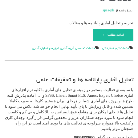
ما
ارسال شده از
spss-pls
تجزیه و تحلیل آماری پایانامه ها و مقالات
ادامه مطلب ←
خدمات تیم تحقیقاتی
خدمات تخصصی گروه آماری تجزیه و تحلیل آماری
تحلیل آماری پایانامه ها و تحقیقات علمی
با سابقه ی فعالیت مستمر در زمینه ی تحلیل های آماری با کلیه نرم افزارهای
آماری SPSS، Lisrel، Smart PLS، Amos، Expert Choice و … آماده پذیرش کلیه
طرح ها و پروژه های آماری شما از هرجای ایران هستیم. کارها به صورت کاملا
تضمین شده و قابل ویرایش تا پای تأیید نهایی انجام خواهد شد. تلاش می شود تا
تحلیل ها تا جای امکان برای مقاطع فوق لیسانس به بالا کامل و بی کم و کاست
انجام شود تا مورد توجه همکاران عزیز و محققین گرامی قرار گیرد. وجدان کاری
و کیفیت بالا همواره سرلوحه ی فعالیت های ما بوده. امید است در این راه
همچنان موثر باشیم.
شماره تماس و تلگرام :
09351323950