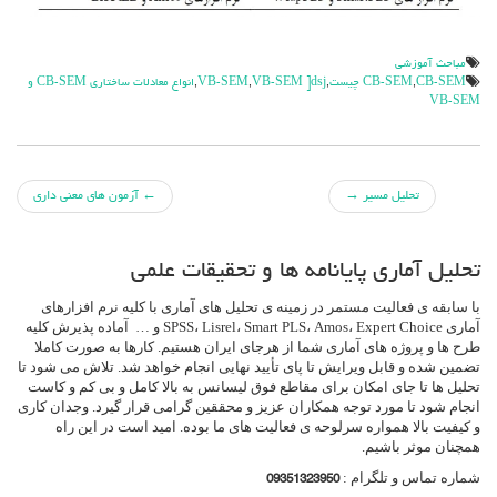
مباحث آموزشي
CB-SEM چيست
,
CB-SEM
,
VB-SEM ]dsj
,
VB-SEM
,
انواع معادلات ساختاری CB-SEM و
VB-SEM
جهت
تحلیل مسیر
→
←
آزمون های معنی داری
دادن
تحلیل آماری پایانامه ها و تحقیقات علمی
پست
با سابقه ی فعالیت مستمر در زمینه ی تحلیل های آماری با کلیه نرم افزارهای
ها
آماری SPSS، Lisrel، Smart PLS، Amos، Expert Choice و … آماده پذیرش کلیه
طرح ها و پروژه های آماری شما از هرجای ایران هستیم. کارها به صورت کاملا
تضمین شده و قابل ویرایش تا پای تأیید نهایی انجام خواهد شد. تلاش می شود تا
تحلیل ها تا جای امکان برای مقاطع فوق لیسانس به بالا کامل و بی کم و کاست
انجام شود تا مورد توجه همکاران عزیز و محققین گرامی قرار گیرد. وجدان کاری
و کیفیت بالا همواره سرلوحه ی فعالیت های ما بوده. امید است در این راه
همچنان موثر باشیم.
شماره تماس و تلگرام :
09351323950