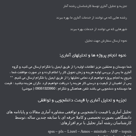
تجزیه و تحلیل آماری توسط کارشناسان رشته آمار
رشته هایی که می توانند از خدمات آماری ما بهره ببرند
شهرهایی که می توانند از خدمات بهره ببرند
نحوه ارسال سفارش جهت تحلیل
نحوه انجام پروژه ها و تحلیلهای آماری:
شما دوستان و محققین عزیز اطلاعات اولیه را از طریق ایمیل یا تلگرام ارسال می کنید و گروه
آماری ما پس از بررسی اولیه هزینه و زمان تحویل کار را اعلام کرده و در صورت موافقت شما ،
شروع به انجام پروژه خواهیم کرد.تمامی تحلیلها را از طریق ایمیل یا تلگرام ارسال می کنیم. **
پس از اطمینان از کیفیت و درستی کار هزینه را دریافت خواهیم کرد. نگران هزینه نباشید ؛ قیمت
ها دوستانه و دنشجویی می باشد تلفن هماهنگی و تلگرام : 09351323950 ( عیوضی)
تجزیه و تحلیل آماری با قیمت دانشجویی و توافقی
تحلیل آماری با قیمت دانشجویی و توافقی.مشاوره آماری مقالات و پایانامه های
دانشگاهی بصورت تخصصی و کاملا حرفه ای با سابقه چندین ساله ،توسط
کارشناسان رشته آمار.تحلیل با نرم افزارهای:
spss – pls – Lisrel – Amos – minitab – AHP – topsis