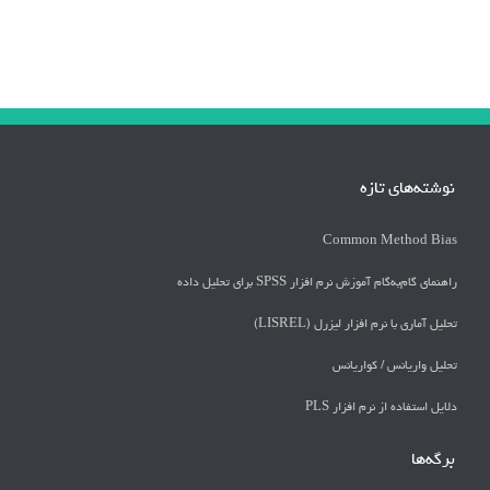
نوشته‌های تازه
Common Method Bias
راهنمای گام‌به‌گام آموزش نرم افزار SPSS برای تحلیل داده
تحلیل آماری با نرم افزار لیزرل (LISREL)
تحليل واريانس / كواريانس
دلايل استفاده از نرم افزار PLS
برگه‌ها