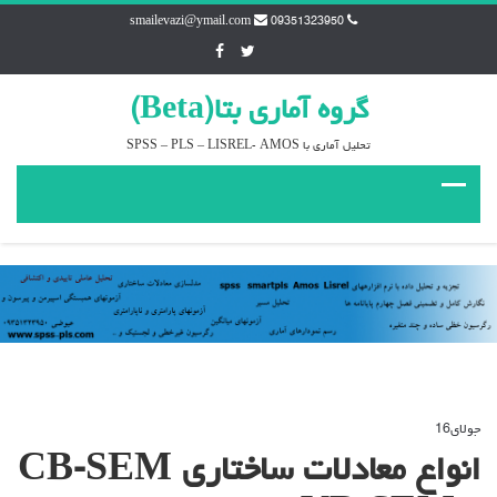
smailevazi@ymail.com
09351323950
گروه آماري بتا(Beta)
تحليل آماري با SPSS – PLS – LISREL- AMOS
جولای
16
دیدگاه‌ها
بسته هستند
برای
انواع معادلات ساختاری CB-SEM
انواع
معادلات