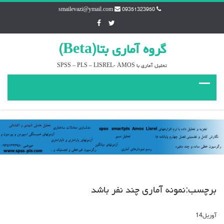
smailevazi@ymail.com
09351323950
گروه آماري بتا(Beta)
تحليل آماري با SPSS – PLS – LISREL- AMOS
برچسب:نمونه آماری چند نفر باشد
آوریل
14
دیدگاه‌ها
بسته هستند