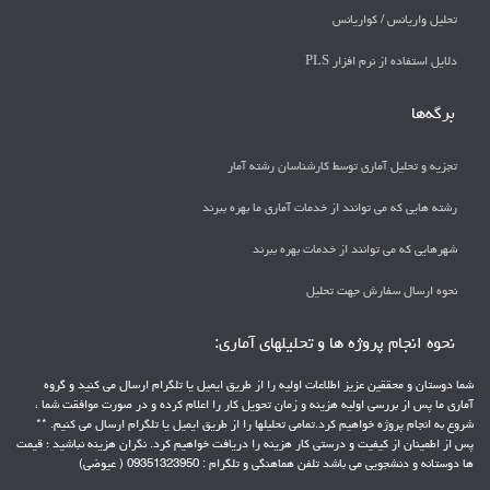
تحليل واريانس / كواريانس
دلايل استفاده از نرم افزار PLS
برگه‌ها
تجزیه و تحلیل آماری توسط کارشناسان رشته آمار
رشته هایی که می توانند از خدمات آماری ما بهره ببرند
شهرهایی که می توانند از خدمات بهره ببرند
نحوه ارسال سفارش جهت تحلیل
نحوه انجام پروژه ها و تحلیلهای آماری:
شما دوستان و محققین عزیز اطلاعات اولیه را از طریق ایمیل یا تلگرام ارسال می کنید و گروه
آماری ما پس از بررسی اولیه هزینه و زمان تحویل کار را اعلام کرده و در صورت موافقت شما ،
شروع به انجام پروژه خواهیم کرد.تمامی تحلیلها را از طریق ایمیل یا تلگرام ارسال می کنیم. **
پس از اطمینان از کیفیت و درستی کار هزینه را دریافت خواهیم کرد. نگران هزینه نباشید ؛ قیمت
ها دوستانه و دنشجویی می باشد تلفن هماهنگی و تلگرام : 09351323950 ( عیوضی)