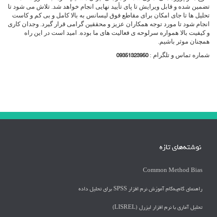
تضمین شده و قابل ویرایش تا پای تأیید نهایی انجام خواهد شد. تلاش می شود تا
تحلیل ها تا جای امکان برای مقاطع فوق لیسانس به بالا کامل و بی کم و کاست
انجام شود تا مورد توجه همکاران عزیز و محققین گرامی قرار گیرد. وجدان کاری
و کیفیت بالا همواره سرلوحه ی فعالیت های ما بوده. امید است در این راه
همچنان موثر باشیم.
شماره تماس و تلگرام :
09351323950
نوشته‌های تازه
Common Method Bias
راهنمای گام‌به‌گام آموزش نرم افزار SPSS برای تحلیل داده
تحلیل آماری با نرم افزار لیزرل (LISREL)