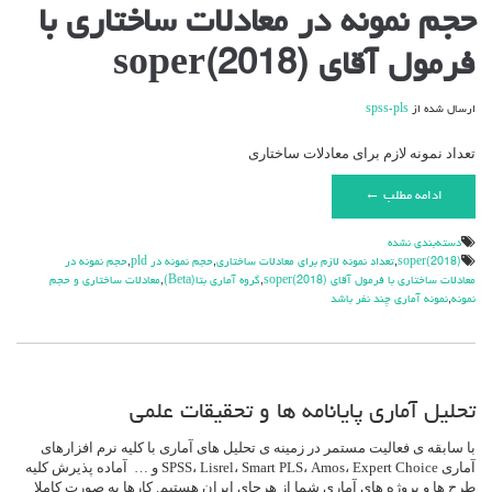
برای
حجم نمونه در معادلات ساختاری با
حجم
نمونه
فرمول آقای soper(2018)
در
معادلات
ساختاری
ارسال شده از
spss-pls
با
فرمول
آقای
تعداد نمونه لازم برای معادلات ساختاری
soper(2018)
ادامه مطلب ←
دسته‌بندی نشده
soper(2018)
,
تعداد نمونه لازم برای معادلات ساختاری
,
حجم نمونه در pld
,
حجم نمونه در
معادلات ساختاری با فرمول آقای soper(2018)
,
گروه آماري بتا(Beta)
,
معادلات ساختاری و حجم
نمونه
,
نمونه آماری چند نفر باشد
تحلیل آماری پایانامه ها و تحقیقات علمی
با سابقه ی فعالیت مستمر در زمینه ی تحلیل های آماری با کلیه نرم افزارهای
آماری SPSS، Lisrel، Smart PLS، Amos، Expert Choice و … آماده پذیرش کلیه
طرح ها و پروژه های آماری شما از هرجای ایران هستیم. کارها به صورت کاملا