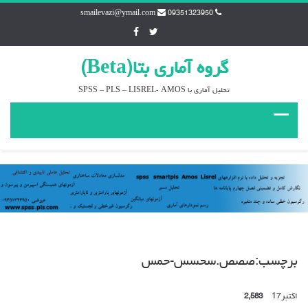
smailevazi@ymail.com
09351323950
گروه آماري بتا(Beta)
تحليل آماري با SPSS – PLS – LISREL- AMOS
برچسب:صصص.سحسس-حمس
اکتبر
17
2,583