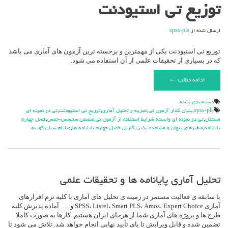
توزیع تی استیودنت
ارسال شده از
spss-pls
توزیع تی استیودنت یکی از مهمترین و برجسته ترین آزمون های آماری می باشد
که در بسیاری از تحقیقات علمی از آن استفاده می شود.
ادامه مطلب ←
دسته‌بندی نشده
spss-pls
,
بنيان گذار آزمون تي
,
تجزيه و تحليل آماري
,
توزيع تي استيودنت
,
تي دو نمونه اي
مستقل
,
تي دو نمونه اي وابسته
,
شرايط استفاده از آزمون تي
,
صصص.سحسس-حمس
,
فصل چهارم
پايانامه
,
متغیرهای پنهان و مشاهده پذیر
,
نگارش فصل چهارم پايانامه ها
,
ویلیام سیلی گوسه
تحلیل آماری پایانامه ها و تحقیقات علمی
با سابقه ی فعالیت مستمر در زمینه ی تحلیل های آماری با کلیه نرم افزارهای
آماری SPSS، Lisrel، Smart PLS، Amos، Expert Choice و … آماده پذیرش کلیه
طرح ها و پروژه های آماری شما از هرجای ایران هستیم. کارها به صورت کاملا
تضمین شده و قابل ویرایش تا پای تأیید نهایی انجام خواهد شد. تلاش می شود تا