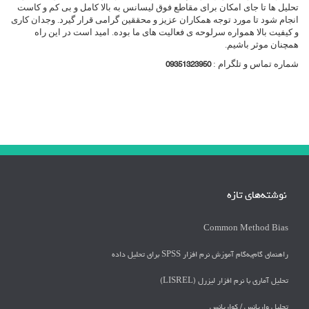
تحلیل ها تا جای امکان برای مقاطع فوق لیسانس به بالا کامل و بی کم و کاست
انجام شود تا مورد توجه همکاران عزیز و محققین گرامی قرار گیرد. وجدان کاری
و کیفیت بالا همواره سرلوحه ی فعالیت های ما بوده. امید است در این راه
همچنان موثر باشیم.
شماره تماس و تلگرام :
09351323950
نوشته‌های تازه
Common Method Bias
راهنمای گام‌به‌گام آموزش نرم افزار SPSS برای تحلیل داده
تحلیل آماری با نرم افزار لیزرل (LISREL)
تحليل واريانس / كواريانس