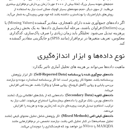
حجم‌های نمونه بسیار بزرگ (مثلا بیش از ۲۰۰۰ مورد) زمان پردازش نرم‌افزاری بیشتری
می‌طلبد. از سوی دیگر، حجم نمونه‌های بسیار کوچک ممکن است نیاز به استفاده از
روش‌های ناپارامتریک یا بوت‌استرپ داشته باشد که خود نوعی پیچیدگی به شمار می‌آید.
اگر داده‌های جمع‌آوری شده دارای ناهنجاری، مقادیر گمشده (Missing Values) یا
پرت (Outliers) فراوان باشند، مرحله آماده‌سازی داده‌ها به یک بخش زمان‌بر و
پرهزینه تبدیل می‌شود. تحلیلگر باید زمان زیادی را صرف پاک‌سازی، کدگذاری
معکوس، تعریف متغیرها در نرم‌افزار (مانند SPSS) و جایگزینی مقادیر گمشده
کند.
نوع داده‌ها و ابزار اندازه‌گیری
ماهیت داده‌ها می‌تواند بر هزینه های تحلیل آماری تاثیر بگذارد:
داده‌های جمع‌آوری شده با پرسشنامه (
Self-Reported Data
)
: اگر ابزار پژوهش
پرسشنامه باشد، معمولا کار روتین‌تر است، اما اگر پرسشنامه استاندارد نبوده و نیازمند
بررسی پایایی و روایی (آلفای کرونباخ، روایی همگرا و واگرا) باشد، هزینه کمی افزایش
می‌یابد.
داده‌های ثانویه (
Secondary Data
)
: داده‌هایی که از بانک‌های اطلاعاتی بزرگ (مانند
داده‌های بورس، بانک مرکزی یا داده‌های بیمارستانی) استخراج می‌شوند، اغلب نیاز به
ترکیب، ادغام و تبدیل فرمت پیچیده‌ای دارند که زمان‌بر بوده و هزینه را افزایش
می‌دهد.
داده‌های کیفی-کمی (
Mixed Methods
)
: اگر پژوهش شامل تحلیل محتوای کیفی (مانند
تحلیل مصاحبه‌ها) در کنار تحلیل کمی باشد، نیازمند تخصص در نرم‌افزارهایی مانند
MAXQDA یا NVivo نیز خواهد بود که قیمت‌گذاری را دوچندان می‌کند.