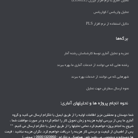
تحلیل آماری با نرم افزار لیزرل (LISREL)
تحليل واريانس / كواريانس
دلايل استفاده از نرم افزار PLS
برگه‌ها
تجزیه و تحلیل آماری توسط کارشناسان رشته آمار
رشته هایی که می توانند از خدمات آماری ما بهره ببرند
شهرهایی که می توانند از خدمات بهره ببرند
نحوه ارسال سفارش جهت تحلیل
نحوه انجام پروژه ها و تحلیلهای آماری:
شما دوستان و محققین عزیز اطلاعات اولیه را از طریق ایمیل یا تلگرام ارسال می کنید و گروه
آماری ما پس از بررسی اولیه هزینه و زمان تحویل کار را اعلام کرده و در صورت موافقت شما ،
شروع به انجام پروژه خواهیم کرد.تمامی تحلیلها را از طریق ایمیل یا تلگرام ارسال می کنیم. **
پس از اطمینان از کیفیت و درستی کار هزینه را دریافت خواهیم کرد. نگران هزینه نباشید ؛ قیمت
ها دوستانه و دنشجویی می باشد تلفن هماهنگی و تلگرام : 09351323950 ( عیوضی)