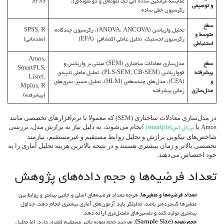
مقایسه میانگین ساده (تی تک نمونه‌ای و دو نمونه‌ای)،
SPSS
و توصیفی
رگرسیون خطی ساده.
سطح
تحلیل واریانس (ANOVA، ANCOVA)، رگرسیون چندگانه،
SPSS, R
متوسط و
رگرسیون لجستیک، تحلیل عاملی اکتشافی (EFA)
(مقدماتی)
استنباطی
Amos,
سطح
مدل‌سازی معادلات ساختاری (SEM) مبتنی بر واریانس و
SmartPLS,
پیشرفته
کوواریانس (PLS-SEM, CB-SEM)، تحلیل عاملی تاییدی
Lisrel,
و
(CFA)، مدل‌های چندسطحی (HLM)، تحلیل مسیر، سری‌های
Mplus, R
مدل‌سازی
زمانی پیشرفته
(پیشرفته)
در مدل‌سازی معادلات ساختاری (SEM) که معمولا با نرم‌افزارهای تخصصی مانند
Amos یا
انجام می‌شوند، به دلیل نیاز به برازش مدل، بررسی
پی ال اس(smartpls)
شاخص‌های نیکویی برازش و تحلیل روابط مستقیم و غیرمستقیم، نیازمند
تخصصی بالاتر و زمان بیشتری هستند و در نتیجه بالاترین هزینه تحلیل آماری را به
خود اختصاص می‌دهند.
تعداد فرضیه‌ها و حجم داده‌های پژوهش
تعداد فرضیه‌ها و متغیرها
: هرچه تعداد فرضیه‌های اصلی و جانبی بیشتر و روابط بین
متغیرها گسترده‌تر باشد، تحلیلگر باید آزمون‌های آماری بیشتری انجام دهد، جداول
بیشتری تولید کند و تفسیرهای مفصل‌تری ارائه دهد.
حجم نمونه (
Sample Size
)
: هرچند حجم نمونه تاثیر مستقیم کمتری دارد، اما تحلیل