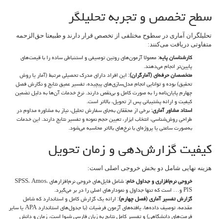
سطح تخصص و تجربه تحلیلگر
تحلیلگران آماری در سطوح مختلفی از تخصص قرار دارند و طبیعتا حق‌الزحمه
متفاوتی دریافت می‌کنند:
کارشناسان پایه
: معمولا آزمون‌های روتین توصیفی و استنباطی ساده را با قیمت‌های
پایین‌تر انجام می‌دهند.
متخصصان حرفه‌ای (آمارگران)
: این افراد دارای مدرک تحصیلی مرتبط (آمار یا روش
تحقیق) بوده و توانایی انجام مدل‌سازی‌های پیچیده، تفسیر عمیق نتایج و نگارش فصل
چهارم پایان‌نامه را به صورت کامل و بی‌نقص دارند. نرخ خدمات آن‌ها به دلیل تضمین
کیفیت و ارائه پشتیبانی پس از تحویل، بالاتر است.
استاد مشاور آماری
: برخی از محققان به‌جای سفارش تحلیل، نیاز به مشاوره مداوم در
طراحی روش‌شناسی، انتخاب ابزار، تعیین حجم نمونه و تفسیر نتایج دارند. این خدمات
به‌صورت ساعتی یا پروژه‌ای با نرخ‌های بالاتر محاسبه می‌شود.
کیفیت گزارش‌دهی و زمان تحویل
هزینه نهایی شامل دو بخش خروجی اصلی است:
خروجی نرم‌افزاری و جداول خام
: شامل فایل‌های خروجی نرم‌افزارهای SPSS، Amos،
PlS و… است که تنها جداول و نمودارهای اصلی را در بر می‌گیرد.
گزارش تفسیر آماری (فصل چهارم)
: ارائه یک گزارش کامل و استاندارد که شامل
مقدمه، توصیف داده‌ها، یافته‌های آزمون فرضیات (با جدول‌های استاندارد APA یا سایر
فرمت‌های دانشگاهی) و تفسیر کامل نتایج به زبان فارسی شیوا است، زمان و دانش