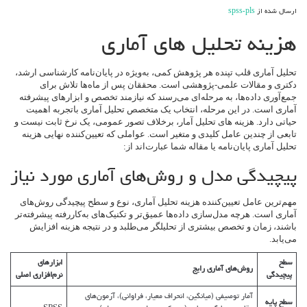
هاي
ارسال شده از
spss-pls
آماري
هزینه تحلیل های آماری
تحلیل آماری قلب تپنده هر پژوهش کمی، به‌ویژه در پایان‌نامه کارشناسی ارشد،
دکتری و مقالات علمی-پژوهشی است. محققان پس از ماه‌ها تلاش برای
جمع‌آوری داده‌ها، به مرحله‌ای می‌رسند که نیازمند تخصص و ابزارهای پیشرفته
آماری است. در این مرحله، انتخاب یک متخصص تحلیل آماری باتجربه اهمیت
حیاتی دارد. هزینه های تحلیل آمار، برخلاف تصور عمومی، یک نرخ ثابت نیست و
تابعی از چندین عامل کلیدی و متغیر است. عواملی که تعیین‌کننده نهایی هزینه
تحلیل آماری پایان‌نامه یا مقاله شما عبارت‌اند از:
پیچیدگی مدل و روش‌های آماری مورد نیاز
مهم‌ترین عامل تعیین‌کننده هزینه تحلیل آماری، نوع و سطح پیچیدگی روش‌های
آماری است. هرچه مدل‌سازی داده‌ها عمیق‌تر و تکنیک‌های به‌کاررفته پیشرفته‌تر
باشند، زمان و تخصص بیشتری از تحلیلگر می‌طلبد و در نتیجه هزینه افزایش
می‌یابد.
سطح
ابزارهای
روش‌های آماری رایج
پیچیدگی
نرم‌افزاری اصلی
آمار توصیفی (میانگین، انحراف معیار، فراوانی)، آزمون‌های
سطح پایه