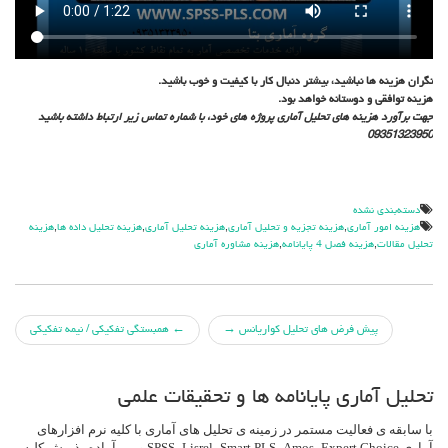
نگران هزينه ها نباشيد، بيشتر دنبال كار با كيفيت و خوب باشيد.
هزينه توافقي و دوستانه خواهد بود.
جهت برآورد هزينه هاي تحليل آماري پروژه هاي خود، با شماره تماس زير ارتباط داشته باشيد
09351323950
دسته‌بندی نشده
هزينه امور آماري
,
هزينه تجزيه و تحليل آماري
,
هزينه تحليل آماري
,
هزينه تحليل داده ها
,
هزينه
تحليل مقالات
,
هزينه فصل 4 پايانامه
,
هزينه مشاوره آماري
جهت
پيش فرض هاي تحليل كواريانس
→
←
همبستگي تفكيكي / نيمه تفكيكي
دادن
تحلیل آماری پایانامه ها و تحقیقات علمی
پست
با سابقه ی فعالیت مستمر در زمینه ی تحلیل های آماری با کلیه نرم افزارهای
آماری SPSS، Lisrel، Smart PLS، Amos، Expert Choice و … آماده پذیرش کلیه