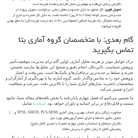
نگارشی زیادی می‌طلبد و مهم‌ترین بخش افزایش‌دهنده هزینه است.
تحویل فوری
: اگر محقق به دلیل محدودیت‌های زمانی، درخواست تحویل پروژه در
مدت‌زمان بسیار کوتاه (مثلا ۲ تا ۳ روز) داشته باشد، به دلیل کار فشرده و خارج از
برنامه تحلیلگر، یک هزینه اضافی (معمولا بین ۳۰ تا ۵۰ درصد هزینه کل) به مبلغ نهایی
افزوده می‌شود.
گام بعدی: با متخصصان گروه آماری بتا
تماس بگیرید
درک عوامل موثر بر هزینه تحلیل آماری، اولین گام برای مدیریت موفقیت‌آمیز
پژوهش شماست. بااین‌حال، انجام دقیق و صحیح این تحلیل‌ها نیازمند تخصص،
تجربه و تسلط بر جدیدترین نرم‌افزارها و تکنیک‌ها است. پس وقت و اعتبار
پژوهش خود را به شانس واگذار نکنید. گروه آماری بتا با بهره‌گیری از آمارگران و
متخصصان باتجربه، مدل‌های آماری شما را با بالاترین دقت، سرعت و شفافیت
اجرا و تفسیر می‌کند.
ما تضمین می‌کنیم که فصل چهارم پایان‌نامه یا بخش یافته‌های مقاله شما، جامع،
مستند و قابل‌دفاع در برابر اساتید و داوران خواهد بود.
شامل:
خدمات ما
مشاوره رایگان برای انتخاب بهترین روش آماری (SPSS, AMOS, PLS-SEM و…)
تحلیل دقیق داده‌ها و اجرای تمام آزمون‌های مورد نیاز
نگارش حرفه‌ای و استاندارد فصل چهارم (همراه با تفسیر کامل نتایج)
پشتیبانی کامل تا زمان دفاع یا پذیرش مقاله
همین امروز برای دریافت برآورد هزینه دقیق تحلیل آماری، متناسب با پیچیدگی