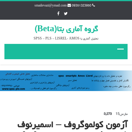
smailevazi@ymail.com
09351323950
گروه آماري بتا(Beta)
تحليل آماري با SPSS – PLS – LISREL- AMOS
مارس
15
3,273
آزمون کولموگروف – اسمیرنوف