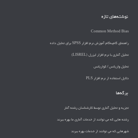
نوشته‌های تازه
Common Method Bias
راهنمای گام‌به‌گام آموزش نرم افزار SPSS برای تحلیل داده
تحلیل آماری با نرم افزار لیزرل (LISREL)
تحليل واريانس / كواريانس
دلايل استفاده از نرم افزار PLS
برگه‌ها
تجزیه و تحلیل آماری توسط کارشناسان رشته آمار
رشته هایی که می توانند از خدمات آماری ما بهره ببرند
شهرهایی که می توانند از خدمات بهره ببرند