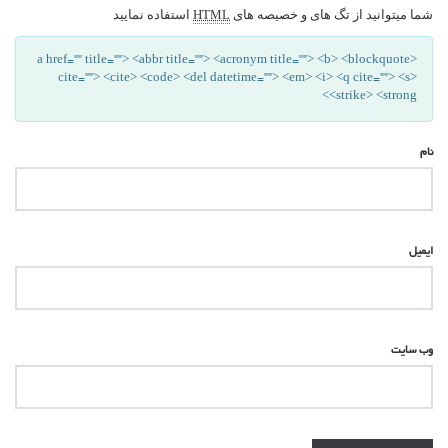
شما میتوانید از تگ های و خصیصه های
استفاده نمایید
HTML
<a href="" title=""> <abbr title=""> <acronym title=""> <b> <blockquote
cite=""> <cite> <code> <del datetime=""> <em> <i> <q cite=""> <s>
<strike> <strong>
نام
ایمیل
وب‌ سایت