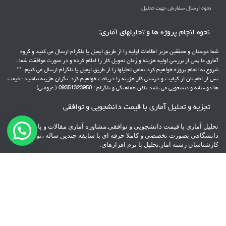
نحوه ارسال سفارش جهت تحلیل
نحوه انجام پروژه ها و تحلیلهای آماری:
شما دوستان و محققین عزیز اطلاعات اولیه را از طریق ایمیل یا تلگرام ارسال می کنید و گروه
آماری ما پس از بررسی اولیه هزینه و زمان تحویل کار را اعلام کرده و در صورت موافقت شما ،
شروع به انجام پروژه خواهیم کرد.تمامی تحلیلها را از طریق ایمیل یا تلگرام ارسال می کنیم. **
پس از اطمینان از کیفیت و درستی کار هزینه را دریافت خواهیم کرد. نگران هزینه نباشید ؛ قیمت
ها دوستانه و دنشجویی می باشد تلفن هماهنگی و تلگرام : 09351323950 ( عیوضی)
تجزیه و تحلیل آماری با قیمت دانشجویی و توافقی
تحلیل آماری با قیمت دانشجویی و توافقی.مشاوره آماری مقالات و پایانامه های
دانشگاهی بصورت تخصصی و کاملا حرفه ای با سابقه چندین ساله ،توسط
کارشناسان رشته آمار.تحلیل با نرم افزارهای:
spss – pls – Lisrel – Amos – minitab – AHP – topsis
** با پشتیبانی 24 ساعته
**پرداخت هزینه بعد از تحویل پروژه
تلفن هماهنگی و تلگرام : 09351323950
راه اندازی شده توسط
تیم آی سی