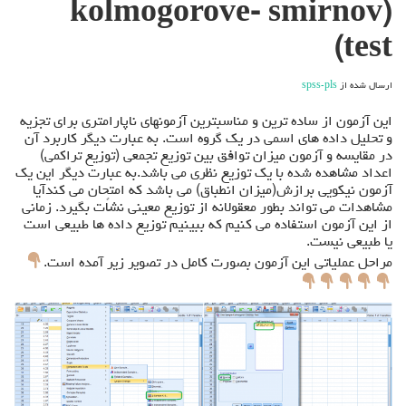
(kolmogorove- smirnov
test)
ارسال شده از
spss-pls
این آزمون از ساده ترین و مناسبترین آزمونهای ناپارامتری برای تجزیه
و تحلیل داده های اسمی در یک گروه است. به عبارت دیگر کاربرد آن
در مقایسه و آزمون میزان توافق بین توزیع تجمعی (توزیع تراکمی)
اعداد مشاهده شده با یک توزیع نظری می باشد.به عبارت دیگر این یک
آزمون نیکویی برازش(میزان انطباق) می باشد که امتحان می کندآیا
مشاهدات می تواند بطور معقولانه از توزیع معینی نشاًت بگیرد. زمانی
از این آزمون استفاده می کنیم که ببینیم توزیع داده ها طبیعی است
یا طبیعی نیست.
مراحل عملیاتی این آزمون بصورت کامل در تصویر زیر آمده است.