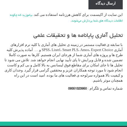
این سایت از اکیسمت برای کاهش هرزنامه استفاده می کند.
بیاموزید که چگونه
.
اطلاعات دیدگاه های شما پردازش می‌شوند
تحلیل آماری پایانامه ها و تحقیقات علمی
با سابقه ی فعالیت مستمر در زمینه ی تحلیل های آماری با کلیه نرم افزارهای
آماری SPSS، Lisrel، Smart PLS، Amos، Expert Choice و … آماده پذیرش کلیه
طرح ها و پروژه های آماری شما از هرجای ایران هستیم. کارها به صورت کاملا
تضمین شده و قابل ویرایش تا پای تأیید نهایی انجام خواهد شد. تلاش می شود تا
تحلیل ها تا جای امکان برای مقاطع فوق لیسانس به بالا کامل و بی کم و کاست
انجام شود تا مورد توجه همکاران عزیز و محققین گرامی قرار گیرد. وجدان کاری
و کیفیت بالا همواره سرلوحه ی فعالیت های ما بوده. امید است در این راه
همچنان موثر باشیم.
شماره تماس و تلگرام :
09351323950