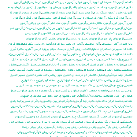
دامنه
,
آزمون تك نمونه اي دورها
,
آزمون توكي
,
آزمون دبليو كندال
,
آزمون درستي برازش
,
آزمون
دقيق فيشر
,
آزمون دو دامنه
,
آزمون دورهاي والد
,
آزمون دورهاي والد-ولفوويتز
,
آزمون رايان-اينوت-
گابريل-ولش
,
آزمون سنگ ريزه
,
آزمون سيداك
,
آزمون شفه
,
آزمون علامت
,
آزمون فريدمن
,
آزمون كا
اس
,
آزمون كروسكال
,
آزمون كروسكال واليس
,
آزمون كلموگروف اسميرنف
,
آزمون كوكران
,
آزمون
كيزر
,
آزمون لون
,
آزمون مانتل هانزل
,
آزمون ماننوا
,
آزمون مك نمار
,
آزمون من ويتني
,
آزمون
موزش
,
آزمون ميانه
,
آزمون نسبت
,
آزمون نشانه
,
آزمون نيكويي برازش
,
آزمون نيومن-كلز
,
آزمون هم
خطي
,
آزمون واكنشهاي حاد
,
آزمون والد
,
آزمون وايت ني
,
آزمون ويلكاكسون
,
آزمون يومن
ويتني
,
آزمونهاي پارامتري
,
آزمونهاي تحليل واريانس
,
آزمونهاي تعقيبي كاي دو
,
آزمونهاي
ناپارامتري
,
آمار استنباطي
,
آمار توضيفي
,
آناليز واريانس دو طرفه
,
آناليز واريانس يکطرفه
,
ادغام كردن
داده ها
,
اسپيرمن
,
استخراج عاملها
,
انتخاب روش آماري درست
,
انجام پروژه درسي آماري
,
اندازه گيري
داده ها
,
اندازه هاي مكرر
,
انواع فرضيه
,
انواع متغير
,
برآورد منحني
,
پايايي
,
پردازش تحليل آنلاين
,
پروژه
آماري
,
پروژه دانشگاهي
,
پروژه درسي آماري
,
پيرسون
,
تاو بي کندال
,
تبديل لگاريتم
,
تجزيه و تحليل
آماري
,
تجزيه و تحليل آماري فصل 4
,
تجزيه و تحليل فصل 4 پايانامه
,
تحقيق
,
تحليل اكتشافي
,
تحليل
تشخيصي
,
تحليل تميزي
,
تحليل خوشه اي
,
تحليل داده رباط
,
تحليل سلسله مراتبي
,
تحليل كلاستر
,
تحليل
كلاستر چند ميانگيني
,
تحليل كلاستر دو مرحله اي
,
تحليل كوواريانس تك متغيره
,
تحليل مسير
,
تحليل
مميزي
,
تحليل واريانس اندازه هاي مكرر
,
تعريف تحقيق
,
توزيع استاندارد
,
توزيع داده
,
توزيع
طبيعي
,
توزيع نرمال
,
تولرانس
,
تي تک نمونه اي مستقل
,
تي دو تمهنه
,
تي دو نمونه اي مستقل
,
تي
زوجي
,
تي سه دانت
,
جامعه و جميعت آماري
,
جداول تركيبي
,
جدول يك بعدي و دو بعدي فراواني
,
جيمز
هوئل
,
چرا مدل معادلات ساختاری؟\hdhdd
,
چرخش عاملها
,
چرخش هاي غيرمتعامد
,
چرخشهاي
متعامد
,
خلاصه كردن داده ها
,
دانت
,
درجه آزادي
,
دندوگرام
,
دوربين واتسون
,
دياگرام مسير
,
رتبه بندي
پاسخگويان
,
رگرسيون پروبيت
,
رگرسيون تواني
,
رگرسيون چند متغيره
,
رگرسيون چندگانه
,
رگرسيون
خطي
,
رگرسيون خطي چند گانه
,
رگرسيون خطي ساده
,
رگرسيون درجه سوم
,
رگرسيون رشد
,
رگرسيون
سهمي
,
رگرسيون غيرخطي
,
رگرسيون لجستيك چند وجهي
,
رگرسيون لجستيك دو وجهي
,
رگرسيون
لجستيک
,
رگرسيون لگاريتمي
,
رگرسيون منحني s
,
رگرسيون نمايي
,
روايي و پايايي
,
روش ابليمن
,
روش
اكوآماكس
,
روش بازآزمايي
,
روش پروماكس
,
روش پس رونده رگرسيون
,
روش پيش رونده
رگرسيون
,
روش تصنيف
,
روش حذف رگرسيون
,
روش دو نيمه كردن
,
روش كوآرتيماكس
,
روش