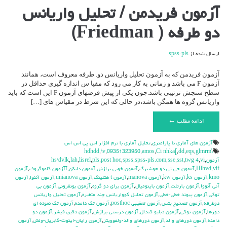
برای
آزمون فریدمن / تحلیل واریانس
آزمون
فریدمن
دو طرفه ( Friedman)
/
تحلیل
واریانس
ارسال شده از
spss-pls
دو
طرفه
(
آزمون فریدمن که به آزمون تحلیل واریانس دو. طرفه معروف است، همانند
Friedman)
آزمون F می باشد و زمانی به کار می رود که مقیا س اندازه گیری حداقل در
سطح سنجش ترتیبی باشد.چون یکی از پیش فرضهای آزمون F این است که باید
واریانس گروه ها همگن باشد،در حالی که این شرط در مقیاس های […]
ادامه مطلب ←
آزمون هاي آماري نا پارامتري
,
تحليل آماري با نرم افزار اس پي اس اس
,
\v
,
09351323950
,
amos
,
Ci nhka[
,
dd
,
eqs
,
glmrm
\hdhdd
آزمون
,
vi
,
twg 4
,
sst
,
sse
,
spss-pls.com
,
spss
,
post hoc
,
pls
,
lisrel
,
lah
,
hs\dvlk
vif
,
Hlhvd
,
آ»مون جي تي دو هوشبرگ
,
آ»مون خوبي برازش
,
آ»مون دانكن
,
آآزمون كلموگروف
,
آزمون
kmo
,
آزمون ks
,
آزمون kw
,
آزمون manova
,
آزمون t هتلينگ
,
آزمون unianova
,
آزمون آننوا
,
آزمون
آني آنووا
,
آزمون بارتلت
,
آزمون باينوميال
,
آزمون براي دو گروه
,
آزمون بونفروني
,
آزمون بي
توكي
,
آزمون پيوند خطي-خطي
,
آزمون تحليل كوواريانس چند متغيره
,
آزمون تحليل واريانس
دوطرفه
,
آزمون تصحيح يتس
,
آزمون تعقيبي posthoc
,
آزمون تك دامنه
,
آزمون تك نمونه اي
دورها
,
آزمون توكي
,
آزمون دبليو كندال
,
آزمون درستي برازش
,
آزمون دقيق فيشر
,
آزمون دو
دامنه
,
آزمون دورهاي والد
,
آزمون دورهاي والد-ولفوويتز
,
آزمون رايان-اينوت-گابريل-ولش
,
آزمون