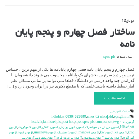
جولای
12
دیدگاه‌ها
بسته هستند
برای
ساختار فصل چهارم و پنجم پایان
ساختار
فصل
نامه
چهارم
و
پنجم
ارسال شده از
spss-pls
پایان
نامه
فصل چهارم و پنجم پایان نامه فصل چهارم پایانامه ها یکی از مهم ترین ، حساس
ترین و پر درد سرترین بخشهای یک پایانامه محسوب می شوند.دانشجویان با
گذراندن چند واحد درسی در دانشگاه قطعا نمی توانند بر تمامی مسائل علم
آمار تسلط داشته باشند.علمی که تا مقطع دکتری نیز در ایران وجود دارد و […]
ادامه مطلب ←
مباحث آموزشي
,
\v
,
09351323950
,
amos
,
Ci nhka[
,
dd
,
eqs
,
glmrm
\hdhdd
آزمون
,
vi
,
twg 4
,
sst
,
sse
,
spss-pls.com
,
spss
,
post hoc
,
pls
,
lisrel
,
lah
,
hs\dvlk
vif
,
Hlhvd
,
آ»مون جي تي دو هوشبرگ
,
آ»مون خوبي برازش
,
آ»مون دانكن
,
آآزمون كلموگروف
,
آزمون
kmo
,
آزمون ks
,
آزمون kw
,
آزمون manova
,
آزمون t هتلينگ
,
آزمون unianova
,
آزمون آننوا
,
آزمون
آني آنووا
,
آزمون بارتلت
,
آزمون باينوميال
,
آزمون براي دو گروه
,
آزمون بونفروني
,
آزمون بي