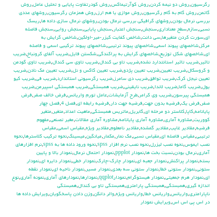
رگرسيون
,
روش دو نيمه كردن
,
روش كوآرتيماكس
,
روش كودرتفاوت پايايي و تحليل عامل
,
روش
گاتمن
,
روش گام به گام رگرسيون
,
روش موازي يا هم ارز
,
روش همزمان رگرسيون
,
روشهاي عددي
بررسي نرمال بودن
,
روشهاي گرافيكي بررسي نرمال بودن
,
روشهاي نرمال سازي داده ها
,
ريسك
نسبي
,
سازه
,
سطح معناداري
,
سنجش
,
سنجش اعتبار
,
سنجش پايايي
,
سنجش روايي
,
سنجش فاصله
اي
,
سورت كردن متغيرها
,
سي دانت
,
شاخص كفايت كيزر-مير-اولكين
,
شاخص گرايش به
مركز
,
شاخصهاي پيوند اسمي
,
شاخصهاي پيوند ترتيبي
,
شاخصهاي پيوند تركيبي اسمي و فاصله
اي
,
شاخصهاي شكل توزيع
,
شاخصهاي گرايش به پراكندگي
,
شكستن فايل
,
ضريب آلفاي کرونباخ
,
ضريب
تاثير
,
ضريب تاثير استانتدارد نشده
,
ضريب تاو بي كندال
,
ضريب تاوي سي كندال
,
ضريب تاوي گودمن
و كروسكال
,
ضريب تعيين
,
ضريب تعيين پژدو
,
ضريب تعيين كاكس و نل
,
ضريب تعيين مك نادن
,
ضريب
تعيين نيجل كرك
,
ضريب توافق
,
ضريب دي سامرز
,
ضريب رگرسيوني استاندارد
,
ضريب في
,
ضريب كيو
يول
,
ضريب گاما
,
ضريب لاندا
,
ضريب نايقيني
,
ضريب همبستگي
,
ضريب همبستگي اسپيرمن
,
ضريب
همبستگي پيرسون
,
ضريب وي كرامر
,
طرح آزمايشات
,
عامل تورم واريانس
,
فرض خالف صفر
,
فرض
صفر
,
فرض يك
,
فرضيه بدون جهت
,
فرضيه جهت دار
,
فرضيه رابطه اي
,
فصل 4
,
فصل چهار
پايانامه
,
كاپا
,
كلاستر دو مرحله اي
,
گابريل
,
ماتريس همبستگي
,
ماهيت اعداد
,
متغير
,
متغير
كووريت
,
مشاوره آماري
,
مشاوره آماري پايانامه
,
مشاوره آماري مقالات
,
مغير تصنعي
,
مفهوم
فرضيه
,
مقادير غايب
,
مقادير گمشده
,
مقادير نامعلوم
,
مقادير ويژه
,
مقياس اسمي
,
مقياس
ترتيبي
,
مقياس فاصله اي
,
مقياس نسبي
,
مك نمار
,
مكمار
,
ميانگين
,
ميسينگ
,
نحوه تركيب كلاسترها
,
نحوه
نصب ايموس
,
نحوه نصب ليزرل
,
نحوه نصب نرم افزار spss
,
نحوه ورود داده ها به spss
,
نرم افزارهاي
آماري
,
نرمال بودن
,
نسبت بخت ها
,
نمودار ppplot
,
نمودار احتمال نرمال
,
نمودار بالا و پايين
بسته
,
نمودار پراكنش
,
نمودار جعبه اي
,
نمودار چارك-چارك
,
نمودار خطي
,
نمودار دايره اي
,
نمودار
ستوني
,
نمودار ستوني خطا
,
نمودار ستوني سه بعدي
,
نمودار مسير
,
نمودار ناحيه اي
,
نمودار نقطه
اي
,
نمودار هرم جمعيتي
,
نمودار هيستوگرام
,
نمودارqqplot
,
نمودارها
,
نمودارهاي آماري
,
نمونه آماري
,
نوع
اندازه گيري
,
همبستگي
,
همبستگي پارامتري
,
همبستگي تاو بي کندال
,
همبستگي
ناپارامتري
,
واريانس
,
واريانس خطا
,
واريانس ويژه
,
والر دانكن
,
وزن دادن پاسخگويان
,
ويرايش داده ها
در اس پي اس اس
,
ويرايش نمودار