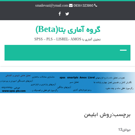
smailevazi@ymail.com
09351323950
گروه آماري بتا(Beta)
تحليل آماري با SPSS – PLS – LISREL- AMOS
برچسب:روش ابليمن
جولای
13
دیدگاه‌ها
بسته هستند