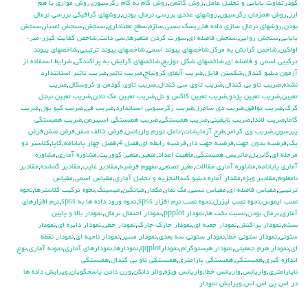
كودرتفاوت پايايي و تحليل عامل
,
روش گاتمن
,
روش گام به گام رگرسيون
,
روش موازي يا هم
ارز
,
روش همزمان رگرسيون
,
روشهاي عددي بررسي نرمال بودن
,
روشهاي گرافيكي بررسي نرمال
بودن
,
روشهاي نرمال سازي داده ها
,
ريسك نسبي
,
سازه
,
سطح معناداري
,
سنجش
,
سنجش اعتبار
,
سنجش
پايايي
,
سنجش روايي
,
سنجش فاصله اي
,
سورت كردن متغيرها
,
سي دانت
,
شاخص كفايت كيزر-مير-
اولكين
,
شاخص گرايش به مركز
,
شاخصهاي پيوند اسمي
,
شاخصهاي پيوند ترتيبي
,
شاخصهاي پيوند
تركيبي اسمي و فاصله اي
,
شاخصهاي شكل توزيع
,
شاخصهاي گرايش به پراكندگي
,
شرايط استفاده از
آزمون دبليو كندال
,
شكستن فايل
,
ضريب آلفاي کرونباخ
,
ضريب تاثير
,
ضريب تاثير استانتدارد
نشده
,
ضريب تاو بي كندال
,
ضريب تاوي سي كندال
,
ضريب تاوي گودمن و كروسكال
,
ضريب
تعيين
,
ضريب تعيين پژدو
,
ضريب تعيين كاكس و نل
,
ضريب تعيين مك نادن
,
ضريب تعيين نيجل
كرك
,
ضريب توافق
,
ضريب دي سامرز
,
ضريب رگرسيوني استاندارد
,
ضريب في
,
ضريب كيو يول
,
ضريب
گاما
,
ضريب لاندا
,
ضريب نايقيني
,
ضريب همبستگي
,
ضريب همبستگي اسپيرمن
,
ضريب همبستگي
پيرسون
,
ضريب وي كرامر
,
طرح آزمايشات
,
عامل تورم واريانس
,
فرض خالف صفر
,
فرض صفر
,
فرض
يك
,
فرضيه بدون جهت
,
فرضيه جهت دار
,
فرضيه رابطه اي
,
فصل 4
,
فصل چهار پايانامه
,
كاپا
,
كلاستر دو
مرحله اي
,
گابريل
,
ماتريس همبستگي
,
ماهيت اعداد
,
متغير
,
متغير كووريت
,
مشاوره آماري
,
مشاوره
آماري پايانامه
,
مشاوره آماري مقالات
,
مغير تصنعي
,
مفهوم فرضيه
,
مقادير غايب
,
مقادير گمشده
,
مقادير
نامعلوم
,
مقادير ويژه
,
مقدار آماره دبليو كندالتجزيه و تحليل آماري
,
مقياس اسمي
,
مقياس
ترتيبي
,
مقياس فاصله اي
,
مقياس نسبي
,
مك نمار
,
مكمار
,
ميانگين
,
ميسينگ
,
نحوه تركيب كلاسترها
,
نحوه
نصب ايموس
,
نحوه نصب ليزرل
,
نحوه نصب نرم افزار spss
,
نحوه ورود داده ها به spss
,
نرم افزارهاي
آماري
,
نرمال بودن
,
نسبت بخت ها
,
نمودار ppplot
,
نمودار احتمال نرمال
,
نمودار بالا و پايين
بسته
,
نمودار پراكنش
,
نمودار جعبه اي
,
نمودار چارك-چارك
,
نمودار خطي
,
نمودار دايره اي
,
نمودار
ستوني
,
نمودار ستوني خطا
,
نمودار ستوني سه بعدي
,
نمودار مسير
,
نمودار ناحيه اي
,
نمودار نقطه
اي
,
نمودار هرم جمعيتي
,
نمودار هيستوگرام
,
نمودارqqplot
,
نمودارها
,
نمودارهاي آماري
,
نمونه آماري
,
نوع
اندازه گيري
,
همبستگي
,
همبستگي پارامتري
,
همبستگي تاو بي کندال
,
همبستگي
ناپارامتري
,
واريانس
,
واريانس خطا
,
واريانس ويژه
,
والر دانكن
,
وزن دادن پاسخگويان
,
ويرايش داده ها
در اس پي اس اس
,
ويرايش نمودار