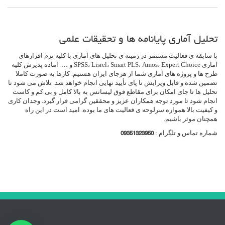
تحلیل آماری پایانامه ها و تحقیقات علمی
با سابقه ی فعالیت مستمر در زمینه ی تحلیل های آماری با کلیه نرم افزارهای
آماری SPSS، Lisrel، Smart PLS، Amos، Expert Choice و … آماده پذیرش کلیه
طرح ها و پروژه های آماری شما از هرجای ایران هستیم. کارها به صورت کاملا
تضمین شده و قابل ویرایش تا پای تأیید نهایی انجام خواهد شد. تلاش می شود تا
تحلیل ها تا جای امکان برای مقاطع فوق لیسانس به بالا کامل و بی کم و کاست
انجام شود تا مورد توجه همکاران عزیز و محققین گرامی قرار گیرد. وجدان کاری
و کیفیت بالا همواره سرلوحه ی فعالیت های ما بوده. امید است در این راه
همچنان موثر باشیم.
شماره تماس و تلگرام :
09351323950