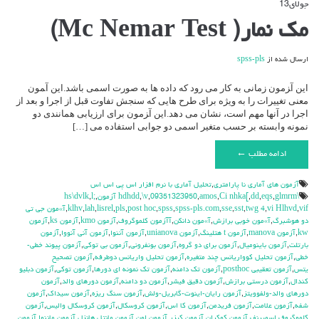
جولای
13
دیدگاه‌ها
بسته هستند
برای
مک نمار( Mc Nemar Test)
مک
نمار(
Mc
ارسال شده از
spss-pls
Nemar
Test)
این آ‍زمون زمانی به کار می رود که داده ها به صورت اسمی باشد.این آ‍مون
معنی تغییرات را به ویژه برای طرح هایی که سنجش تفاوت قبل از اجرا و بعد از
اجرا در آنها مهم است، نشان می دهد.این آ‍زمون برای ارزیابی همانندی دو
نمونه وابسته بر حسب متغیر اسمی دو جوابی استفاده می […]
ادامه مطلب ←
آزمون هاي آماري نا پارامتري
,
تحليل آماري با نرم افزار اس پي اس اس
\hdhdd
glmrm آزمون
,
eqs
,
dd
,
Ci nhka[
,
amos
,
09351323950
,
\v
,
,
l;
,
hs\dvlk
vif
,
vi Hlhvd
,
twg 4
,
sst
,
sse
,
spss-pls.com
,
spss
,
post hoc
,
pls
,
lisrel
,
lah
,
klhv
,
آ»مون جي تي
دو هوشبرگ
,
آ»مون خوبي برازش
,
آ»مون دانكن
,
آآزمون كلموگروف
,
آزمون kmo
,
آزمون ks
,
آزمون
kw
,
آزمون manova
,
آزمون t هتلينگ
,
آزمون unianova
,
آزمون آننوا
,
آزمون آني آنووا
,
آزمون
بارتلت
,
آزمون باينوميال
,
آزمون براي دو گروه
,
آزمون بونفروني
,
آزمون بي توكي
,
آزمون پيوند خطي-
خطي
,
آزمون تحليل كوواريانس چند متغيره
,
آزمون تحليل واريانس دوطرفه
,
آزمون تصحيح
يتس
,
آزمون تعقيبي posthoc
,
آزمون تك دامنه
,
آزمون تك نمونه اي دورها
,
آزمون توكي
,
آزمون دبليو
كندال
,
آزمون درستي برازش
,
آزمون دقيق فيشر
,
آزمون دو دامنه
,
آزمون دورهاي والد
,
آزمون
دورهاي والد-ولفوويتز
,
آزمون رايان-اينوت-گابريل-ولش
,
آزمون سنگ ريزه
,
آزمون سيداك
,
آزمون
شفه
,
آزمون علامت
,
آزمون فريدمن
,
آزمون كا اس
,
آزمون كروسكال
,
آزمون كروسكال واليس
,
آزمون
كلموگروف اسميرنف
,
آزمون كوكران
,
آزمون كيزر
,
آزمون لون
,
آزمون مانتل هانزل
,
آزمون ماننوا
,
آزمون