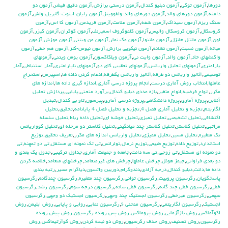
دورها
,
آزمون توكي
,
آزمون دبليو كندال
,
آزمون درستي برازش
,
آزمون دقيق فيشر
,
آزمون دو
دامنه
,
آزمون دورهاي والد
,
آزمون دورهاي والد-ولفوويتز
,
آزمون رايان-اينوت-گابريل-ولش
,
آزمون
سنگ ريزه
,
آزمون سيداك
,
آزمون شفه
,
آزمون علامت
,
آزمون فريدمن
,
آزمون كا اس
,
آزمون
كروسكال
,
آزمون كروسكال واليس
,
آزمون كلموگروف اسميرنف
,
آزمون كوكران
,
آزمون كيزر
,
آزمون
لون
,
آزمون مانتل هانزل
,
آزمون ماننوا
,
آزمون مك نمار
,
آزمون من ويتني
,
آزمون موزش
,
آزمون
ميانه
,
آزمون نسبت
,
آزمون نشانه
,
آزمون نيكويي برازش
,
آزمون نيومن-كلز
,
آزمون هم خطي
,
آزمون
واكنشهاي حاد
,
آزمون والد
,
آزمون وايت ني
,
آزمون ويلكاكسون
,
آزمون يومن ويتني
,
آزمونهاي
پارامتري
,
آزمونهاي تحليل واريانس
,
آزمونهاي تعقيبي كاي دو
,
آزمونهاي ناپارامتري
,
آمار استنباطي
,
آمار
توضيفي
,
آناليز واريانس دو طرفه
,
آناليز واريانس يکطرفه
,
ادغام كردن داده ها
,
اسپيرمن
,
استخراج
عاملها
,
انتخاب روش آماري درست
,
انجام پروژه درسي آماري
,
اندازه گيري داده ها
,
اندازه هاي
مكرر
,
انواع فرضيه
,
انواع متغير
,
بازه عددي دبليو كندال
,
برآورد منحني
,
پايايي
,
پردازش تحليل
آنلاين
,
پروژه آماري
,
پروژه دانشگاهي
,
پروژه درسي آماري
,
پيرسون
,
تاو بي کندال
,
تبديل
لگاريتم
,
تجزيه و تحليل آماري فصل 4
,
تجزيه و تحليل فصل 4 پايانامه
,
تحقيق
,
تحليل
اكتشافي
,
تحليل تشخيصي
,
تحليل تميزي
,
تحليل خوشه اي
,
تحليل داده رباط
,
تحليل سلسله
مراتبي
,
تحليل كلاستر
,
تحليل كلاستر چند ميانگيني
,
تحليل كلاستر دو مرحله اي
,
تحليل كوواريانس
تك متغيره
,
تحليل مسير
,
تحليل مميزي
,
تحليل واريانس اندازه هاي مكرر
,
تعريف تحقيق
,
توزيع
استاندارد
,
توزيع داده
,
توزيع طبيعي
,
توزيع نرمال
,
تولرانس
,
تي تک نمونه اي مستقل
,
تي دو تمهنه
,
تي
دو نمونه اي مستقل
,
تي زوجي
,
تي سه دانت
,
جامعه و جميعت آماري
,
جداول تركيبي
,
جدول يك بعدي و
دو بعدي فراواني
,
جيمز هوئل
,
چرخش عاملها
,
چرخش هاي غيرمتعامد
,
چرخشهاي متعامد
,
خلاصه كردن
داده ها
,
دانت
,
دبليو كندال
,
درجه آزادي
,
دندوگرام
,
دوربين واتسون
,
دياگرام مسير
,
رتبه بندي
پاسخگويان
,
رگرسيون پروبيت
,
رگرسيون تواني
,
رگرسيون چند متغيره
,
رگرسيون چندگانه
,
رگرسيون
خطي
,
رگرسيون خطي چند گانه
,
رگرسيون خطي ساده
,
رگرسيون درجه سوم
,
رگرسيون رشد
,
رگرسيون
سهمي
,
رگرسيون غيرخطي
,
رگرسيون لجستيك چند وجهي
,
رگرسيون لجستيك دو وجهي
,
رگرسيون
لجستيک
,
رگرسيون لگاريتمي
,
رگرسيون منحني s
,
رگرسيون نمايي
,
روايي و پايايي
,
روش ابليمن
,
روش
اكوآماكس
,
روش بازآزمايي
,
روش پروماكس
,
روش پس رونده رگرسيون
,
روش پيش رونده
رگرسيون
,
روش تصنيف
,
روش حذف رگرسيون
,
روش دو نيمه كردن
,
روش كوآرتيماكس
,
روش