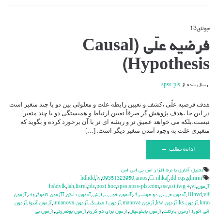
جولای
13
دیدگاه‌ها
بسته هستند
برای
فرضیه علّی (Causal
فرضیه
علّی
Hypothesis)
(Causal
Hypothesis)
ارسال شده از
spss-pls
هدف فرضیه علّی ،کشف و تعیین رابطه علت و معلولی بین دو یا چند متغیر است
در این جا ،هدف پژوهش گر صرفأ تعیین ارتباط و همبستگی دو یا چند متغیر
نیست،بلکه می خواهد عمیق تر و ریشه ای تر با آن برخورد کرده و بگوید که
متغیری علت به وجود آمدن متغیر دیگر است. […]
ادامه مطلب ←
تحليل آماري با نرم افزار اس پي اس اس
,
\v
,
09351323950
,
amos
,
Ci nhka[
,
dd
,
eqs
,
glmrm
\hdhdd
آزمون
,
vi
,
twg 4
,
sst
,
sse
,
spss-pls.com
,
spss
,
post hoc
,
pls
,
lisrel
,
lah
,
hs\dvlk
vif
,
Hlhvd
,
آ»مون جي تي دو هوشبرگ
,
آ»مون خوبي برازش
,
آ»مون دانكن
,
آآزمون كلموگروف
,
آزمون
kmo
,
آزمون ks
,
آزمون kw
,
آزمون manova
,
آزمون t هتلينگ
,
آزمون unianova
,
آزمون آننوا
,
آزمون
آني آنووا
,
آزمون بارتلت
,
آزمون باينوميال
,
آزمون براي دو گروه
,
آزمون بونفروني
,
آزمون بي