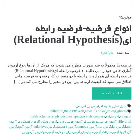
جولای
12
دیدگاه‌ها
بسته هستند
برای
انواع فرضیه-فرضیه رابطه
انواع
فرضیه-
ای(Relational Hypothesis)
فرضیه
رابطه
ای(Relational
ارسال شده از
spss-pls
Hypothesis)
فرضیه ها معمولاً به سه صورت مطرح می شوند،که هریک از آن ها ،نوع آزمون
آماری خاص خود را می طلبند. ۱-فرضیه رابطه ای(Relational Hypothesis)
فرضیه رابطه ای همواره در رابطه با دو متغیر به کار رفته و به فرضیه هایی
اطلاق می شود که کیفیت ارتباط بین این دو متغیر را مطرح می کند.در […]
ادامه مطلب ←
تحليل آماري با نرم افزار اس پي اس اس
,
\v
,
09351323950
,
amos
,
Ci nhka[
,
dd
,
eqs
,
glmrm
\hdhdd
آزمون
,
vi
,
twg 4
,
sst
,
sse
,
spss-pls.com
,
spss
,
post hoc
,
pls
,
lisrel
,
lah
,
hs\dvlk
vif
,
Hlhvd
,
آ»مون جي تي دو هوشبرگ
,
آ»مون خوبي برازش
,
آ»مون دانكن
,
آآزمون كلموگروف
,
آزمون
kmo
,
آزمون ks
,
آزمون kw
,
آزمون manova
,
آزمون t هتلينگ
,
آزمون unianova
,
آزمون آننوا
,
آزمون
آني آنووا
,
آزمون بارتلت
,
آزمون باينوميال
,
آزمون براي دو گروه
,
آزمون بونفروني
,
آزمون بي