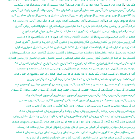
مك نمار
,
آزمون من ويتني
,
آزمون موزش
,
آزمون ميانه
,
آزمون نسبت
,
آزمون نشانه
,
آزمون نيكويي
برازش
,
آزمون نيومن-كلز
,
آزمون هم خطي
,
آزمون واكنشهاي حاد
,
آزمون والد
,
آزمون وايت ني
,
آزمون
ويلكاكسون
,
آزمون يومن ويتني
,
آزمونهاي پارامتري
,
آزمونهاي تحليل واريانس
,
آزمونهاي تعقيبي كاي
دو
,
آزمونهاي ناپارامتري
,
آمار استنباطي
,
آمار توضيفي
,
آ‍مون ناپارامتري مك نمار
,
آناليز واريانس دو
طرفه
,
آناليز واريانس يکطرفه
,
ادغام كردن داده ها
,
اسپيرمن
,
استخراج عاملها
,
انتخاب روش آماري
درست
,
انجام پروژه درسي آماري
,
اندازه گيري داده ها
,
اندازه هاي مكرر
,
انواع فرضيه
,
انواع
متغير
,
برآورد منحني
,
پايايي
,
پردازش تحليل آنلاين
,
پروژه آماري
,
پروژه دانشگاهي
,
پروژه درسي
آماري
,
پيرسون
,
تاو بي کندال
,
تبديل لگاريتم
,
تجزيه و تحليل آماري
,
تجزيه و تحليل آماري فصل
4
,
تجزيه و تحليل فصل 4 پايانامه
,
تحقيق
,
تحليل اكتشافي
,
تحليل تشخيصي
,
تحليل تميزي
,
تحليل
خوشه اي
,
تحليل داده رباط
,
تحليل سلسله مراتبي
,
تحليل كلاستر
,
تحليل كلاستر چند ميانگيني
,
تحليل
كلاستر دو مرحله اي
,
تحليل كوواريانس تك متغيره
,
تحليل مسير
,
تحليل مميزي
,
تحليل واريانس اندازه
هاي مكرر
,
تعريف تحقيق
,
توزيع استاندارد
,
توزيع داده
,
توزيع طبيعي
,
توزيع نرمال
,
تولرانس
,
تي تک
نمونه اي مستقل
,
تي دو تمهنه
,
تي دو نمونه اي مستقل
,
تي زوجي
,
تي سه دانت
,
جامعه و جميعت
آماري
,
جداول تركيبي
,
جدول يك بعدي و دو بعدي فراواني
,
جيمز هوئل
,
چرخش عاملها
,
چرخش هاي
غيرمتعامد
,
چرخشهاي متعامد
,
خلاصه كردن داده ها
,
دانت
,
درجه آزادي
,
دندوگرام
,
دوربين
واتسون
,
دياگرام مسير
,
رتبه بندي پاسخگويان
,
رگرسيون پروبيت
,
رگرسيون تواني
,
رگرسيون چند
متغيره
,
رگرسيون چندگانه
,
رگرسيون خطي
,
رگرسيون خطي چند گانه
,
رگرسيون خطي ساده
,
رگرسيون
درجه سوم
,
رگرسيون رشد
,
رگرسيون سهمي
,
رگرسيون غيرخطي
,
رگرسيون لجستيك چند
وجهي
,
رگرسيون لجستيك دو وجهي
,
رگرسيون لجستيک
,
رگرسيون لگاريتمي
,
رگرسيون منحني
s
,
رگرسيون نمايي
,
روايي و پايايي
,
روش ابليمن
,
روش اكوآماكس
,
روش بازآزمايي
,
روش
پروماكس
,
روش پس رونده رگرسيون
,
روش پيش رونده رگرسيون
,
روش تصنيف
,
روش حذف
رگرسيون
,
روش دو نيمه كردن
,
روش كوآرتيماكس
,
روش كودرتفاوت پايايي و تحليل عامل
,
روش
گاتمن
,
روش گام به گام رگرسيون
,
روش موازي يا هم ارز
,
روش همزمان رگرسيون
,
روشهاي عددي
بررسي نرمال بودن
,
روشهاي گرافيكي بررسي نرمال بودن
,
روشهاي نرمال سازي داده ها
,
ريسك
نسبي
,
سازه
,
سطح معناداري
,
سنجش
,
سنجش اعتبار
,
سنجش پايايي
,
سنجش روايي
,
سنجش فاصله
اي
,
سورت كردن متغيرها
,
سي دانت
,
شاخص كفايت كيزر-مير-اولكين
,
شاخص گرايش به