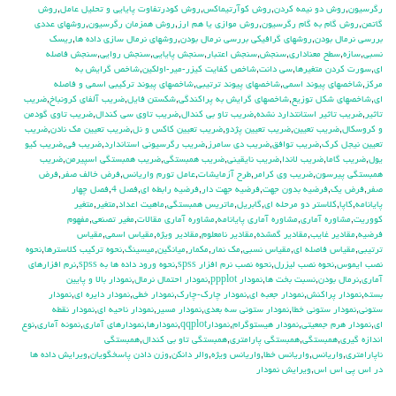
رگرسيون
,
روش دو نيمه كردن
,
روش كوآرتيماكس
,
روش كودرتفاوت پايايي و تحليل عامل
,
روش
گاتمن
,
روش گام به گام رگرسيون
,
روش موازي يا هم ارز
,
روش همزمان رگرسيون
,
روشهاي عددي
بررسي نرمال بودن
,
روشهاي گرافيكي بررسي نرمال بودن
,
روشهاي نرمال سازي داده ها
,
ريسك
نسبي
,
سازه
,
سطح معناداري
,
سنجش
,
سنجش اعتبار
,
سنجش پايايي
,
سنجش روايي
,
سنجش فاصله
اي
,
سورت كردن متغيرها
,
سي دانت
,
شاخص كفايت كيزر-مير-اولكين
,
شاخص گرايش به
مركز
,
شاخصهاي پيوند اسمي
,
شاخصهاي پيوند ترتيبي
,
شاخصهاي پيوند تركيبي اسمي و فاصله
اي
,
شاخصهاي شكل توزيع
,
شاخصهاي گرايش به پراكندگي
,
شكستن فايل
,
ضريب آلفاي کرونباخ
,
ضريب
تاثير
,
ضريب تاثير استانتدارد نشده
,
ضريب تاو بي كندال
,
ضريب تاوي سي كندال
,
ضريب تاوي گودمن
و كروسكال
,
ضريب تعيين
,
ضريب تعيين پژدو
,
ضريب تعيين كاكس و نل
,
ضريب تعيين مك نادن
,
ضريب
تعيين نيجل كرك
,
ضريب توافق
,
ضريب دي سامرز
,
ضريب رگرسيوني استاندارد
,
ضريب في
,
ضريب كيو
يول
,
ضريب گاما
,
ضريب لاندا
,
ضريب نايقيني
,
ضريب همبستگي
,
ضريب همبستگي اسپيرمن
,
ضريب
همبستگي پيرسون
,
ضريب وي كرامر
,
طرح آزمايشات
,
عامل تورم واريانس
,
فرض خالف صفر
,
فرض
صفر
,
فرض يك
,
فرضيه بدون جهت
,
فرضيه جهت دار
,
فرضيه رابطه اي
,
فصل 4
,
فصل چهار
پايانامه
,
كاپا
,
كلاستر دو مرحله اي
,
گابريل
,
ماتريس همبستگي
,
ماهيت اعداد
,
متغير
,
متغير
كووريت
,
مشاوره آماري
,
مشاوره آماري پايانامه
,
مشاوره آماري مقالات
,
مغير تصنعي
,
مفهوم
فرضيه
,
مقادير غايب
,
مقادير گمشده
,
مقادير نامعلوم
,
مقادير ويژه
,
مقياس اسمي
,
مقياس
ترتيبي
,
مقياس فاصله اي
,
مقياس نسبي
,
مك نمار
,
مكمار
,
ميانگين
,
ميسينگ
,
نحوه تركيب كلاسترها
,
نحوه
نصب ايموس
,
نحوه نصب ليزرل
,
نحوه نصب نرم افزار spss
,
نحوه ورود داده ها به spss
,
نرم افزارهاي
آماري
,
نرمال بودن
,
نسبت بخت ها
,
نمودار ppplot
,
نمودار احتمال نرمال
,
نمودار بالا و پايين
بسته
,
نمودار پراكنش
,
نمودار جعبه اي
,
نمودار چارك-چارك
,
نمودار خطي
,
نمودار دايره اي
,
نمودار
ستوني
,
نمودار ستوني خطا
,
نمودار ستوني سه بعدي
,
نمودار مسير
,
نمودار ناحيه اي
,
نمودار نقطه
اي
,
نمودار هرم جمعيتي
,
نمودار هيستوگرام
,
نمودارqqplot
,
نمودارها
,
نمودارهاي آماري
,
نمونه آماري
,
نوع
اندازه گيري
,
همبستگي
,
همبستگي پارامتري
,
همبستگي تاو بي کندال
,
همبستگي
ناپارامتري
,
واريانس
,
واريانس خطا
,
واريانس ويژه
,
والر دانكن
,
وزن دادن پاسخگويان
,
ويرايش داده ها
در اس پي اس اس
,
ويرايش نمودار