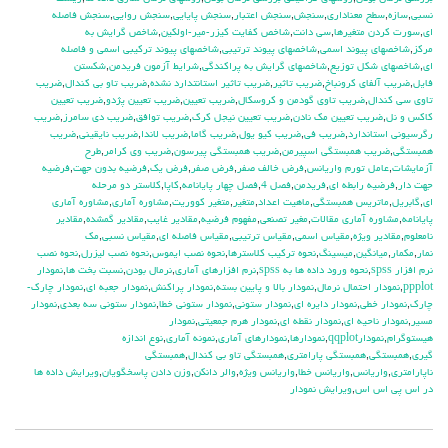
نسبي
,
سازه
,
سطح معناداري
,
سنجش
,
سنجش اعتبار
,
سنجش پايايي
,
سنجش روايي
,
سنجش فاصله
اي
,
سورت كردن متغيرها
,
سي دانت
,
شاخص كفايت كيزر-مير-اولكين
,
شاخص گرايش به
مركز
,
شاخصهاي پيوند اسمي
,
شاخصهاي پيوند ترتيبي
,
شاخصهاي پيوند تركيبي اسمي و فاصله
اي
,
شاخصهاي شكل توزيع
,
شاخصهاي گرايش به پراكندگي
,
شرايط آزمون فريدمن
,
شكستن
فايل
,
ضريب آلفاي کرونباخ
,
ضريب تاثير
,
ضريب تاثير استانتدارد نشده
,
ضريب تاو بي كندال
,
ضريب
تاوي سي كندال
,
ضريب تاوي گودمن و كروسكال
,
ضريب تعيين
,
ضريب تعيين پژدو
,
ضريب تعيين
كاكس و نل
,
ضريب تعيين مك نادن
,
ضريب تعيين نيجل كرك
,
ضريب توافق
,
ضريب دي سامرز
,
ضريب
رگرسيوني استاندارد
,
ضريب في
,
ضريب كيو يول
,
ضريب گاما
,
ضريب لاندا
,
ضريب نايقيني
,
ضريب
همبستگي
,
ضريب همبستگي اسپيرمن
,
ضريب همبستگي پيرسون
,
ضريب وي كرامر
,
طرح
آزمايشات
,
عامل تورم واريانس
,
فرض خالف صفر
,
فرض صفر
,
فرض يك
,
فرضيه بدون جهت
,
فرضيه
جهت دار
,
فرضيه رابطه اي
,
فريدمن
,
فصل 4
,
فصل چهار پايانامه
,
كاپا
,
كلاستر دو مرحله
اي
,
گابريل
,
ماتريس همبستگي
,
ماهيت اعداد
,
متغير
,
متغير كووريت
,
مشاوره آماري
,
مشاوره آماري
پايانامه
,
مشاوره آماري مقالات
,
مغير تصنعي
,
مفهوم فرضيه
,
مقادير غايب
,
مقادير گمشده
,
مقادير
نامعلوم
,
مقادير ويژه
,
مقياس اسمي
,
مقياس ترتيبي
,
مقياس فاصله اي
,
مقياس نسبي
,
مك
نمار
,
مكمار
,
ميانگين
,
ميسينگ
,
نحوه تركيب كلاسترها
,
نحوه نصب ايموس
,
نحوه نصب ليزرل
,
نحوه نصب
نرم افزار spss
,
نحوه ورود داده ها به spss
,
نرم افزارهاي آماري
,
نرمال بودن
,
نسبت بخت ها
,
نمودار
ppplot
,
نمودار احتمال نرمال
,
نمودار بالا و پايين بسته
,
نمودار پراكنش
,
نمودار جعبه اي
,
نمودار چارك-
چارك
,
نمودار خطي
,
نمودار دايره اي
,
نمودار ستوني
,
نمودار ستوني خطا
,
نمودار ستوني سه بعدي
,
نمودار
مسير
,
نمودار ناحيه اي
,
نمودار نقطه اي
,
نمودار هرم جمعيتي
,
نمودار
هيستوگرام
,
نمودارqqplot
,
نمودارها
,
نمودارهاي آماري
,
نمونه آماري
,
نوع اندازه
گيري
,
همبستگي
,
همبستگي پارامتري
,
همبستگي تاو بي کندال
,
همبستگي
ناپارامتري
,
واريانس
,
واريانس خطا
,
واريانس ويژه
,
والر دانكن
,
وزن دادن پاسخگويان
,
ويرايش داده ها
در اس پي اس اس
,
ويرايش نمودار