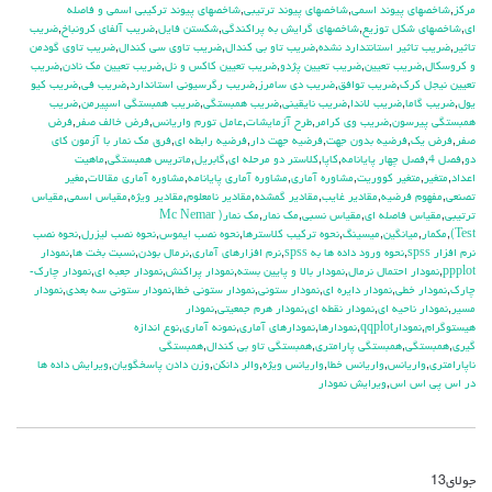
مركز
,
شاخصهاي پيوند اسمي
,
شاخصهاي پيوند ترتيبي
,
شاخصهاي پيوند تركيبي اسمي و فاصله
اي
,
شاخصهاي شكل توزيع
,
شاخصهاي گرايش به پراكندگي
,
شكستن فايل
,
ضريب آلفاي کرونباخ
,
ضريب
تاثير
,
ضريب تاثير استانتدارد نشده
,
ضريب تاو بي كندال
,
ضريب تاوي سي كندال
,
ضريب تاوي گودمن
و كروسكال
,
ضريب تعيين
,
ضريب تعيين پژدو
,
ضريب تعيين كاكس و نل
,
ضريب تعيين مك نادن
,
ضريب
تعيين نيجل كرك
,
ضريب توافق
,
ضريب دي سامرز
,
ضريب رگرسيوني استاندارد
,
ضريب في
,
ضريب كيو
يول
,
ضريب گاما
,
ضريب لاندا
,
ضريب نايقيني
,
ضريب همبستگي
,
ضريب همبستگي اسپيرمن
,
ضريب
همبستگي پيرسون
,
ضريب وي كرامر
,
طرح آزمايشات
,
عامل تورم واريانس
,
فرض خالف صفر
,
فرض
صفر
,
فرض يك
,
فرضيه بدون جهت
,
فرضيه جهت دار
,
فرضيه رابطه اي
,
فرق مك نمار با آزمون كاي
دو
,
فصل 4
,
فصل چهار پايانامه
,
كاپا
,
كلاستر دو مرحله اي
,
گابريل
,
ماتريس همبستگي
,
ماهيت
اعداد
,
متغير
,
متغير كووريت
,
مشاوره آماري
,
مشاوره آماري پايانامه
,
مشاوره آماري مقالات
,
مغير
تصنعي
,
مفهوم فرضيه
,
مقادير غايب
,
مقادير گمشده
,
مقادير نامعلوم
,
مقادير ويژه
,
مقياس اسمي
,
مقياس
ترتيبي
,
مقياس فاصله اي
,
مقياس نسبي
,
مك نمار
,
مك نمار( Mc Nemar
Test)
,
مكمار
,
ميانگين
,
ميسينگ
,
نحوه تركيب كلاسترها
,
نحوه نصب ايموس
,
نحوه نصب ليزرل
,
نحوه نصب
نرم افزار spss
,
نحوه ورود داده ها به spss
,
نرم افزارهاي آماري
,
نرمال بودن
,
نسبت بخت ها
,
نمودار
ppplot
,
نمودار احتمال نرمال
,
نمودار بالا و پايين بسته
,
نمودار پراكنش
,
نمودار جعبه اي
,
نمودار چارك-
چارك
,
نمودار خطي
,
نمودار دايره اي
,
نمودار ستوني
,
نمودار ستوني خطا
,
نمودار ستوني سه بعدي
,
نمودار
مسير
,
نمودار ناحيه اي
,
نمودار نقطه اي
,
نمودار هرم جمعيتي
,
نمودار
هيستوگرام
,
نمودارqqplot
,
نمودارها
,
نمودارهاي آماري
,
نمونه آماري
,
نوع اندازه
گيري
,
همبستگي
,
همبستگي پارامتري
,
همبستگي تاو بي کندال
,
همبستگي
ناپارامتري
,
واريانس
,
واريانس خطا
,
واريانس ويژه
,
والر دانكن
,
وزن دادن پاسخگويان
,
ويرايش داده ها
در اس پي اس اس
,
ويرايش نمودار
جولای
13
دیدگاه‌ها
بسته هستند