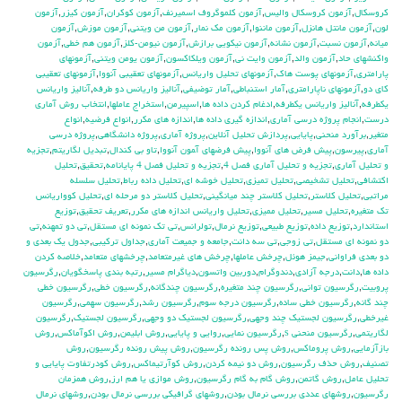
كروسكال
,
آزمون كروسكال واليس
,
آزمون كلموگروف اسميرنف
,
آزمون كوكران
,
آزمون كيزر
,
آزمون
لون
,
آزمون مانتل هانزل
,
آزمون ماننوا
,
آزمون مك نمار
,
آزمون من ويتني
,
آزمون موزش
,
آزمون
ميانه
,
آزمون نسبت
,
آزمون نشانه
,
آزمون نيكويي برازش
,
آزمون نيومن-كلز
,
آزمون هم خطي
,
آزمون
واكنشهاي حاد
,
آزمون والد
,
آزمون وايت ني
,
آزمون ويلكاكسون
,
آزمون يومن ويتني
,
آزمونهاي
پارامتري
,
آزمونهاي پوست هاك
,
آزمونهاي تحليل واريانس
,
آزمونهاي تعقيبي آنووا
,
آزمونهاي تعقيبي
كاي دو
,
آزمونهاي ناپارامتري
,
آمار استنباطي
,
آمار توضيفي
,
آناليز واريانس دو طرفه
,
آناليز واريانس
يكطرفه
,
آناليز واريانس يکطرفه
,
ادغام كردن داده ها
,
اسپيرمن
,
استخراج عاملها
,
انتخاب روش آماري
درست
,
انجام پروژه درسي آماري
,
اندازه گيري داده ها
,
اندازه هاي مكرر
,
انواع فرضيه
,
انواع
متغير
,
برآورد منحني
,
پايايي
,
پردازش تحليل آنلاين
,
پروژه آماري
,
پروژه دانشگاهي
,
پروژه درسي
آماري
,
پيرسون
,
پيش فرض هاي آنووا
,
پيش فرضهاي آ‍مون آنووا
,
تاو بي کندال
,
تبديل لگاريتم
,
تجزيه
و تحليل آماري
,
تجزيه و تحليل آماري فصل 4
,
تجزيه و تحليل فصل 4 پايانامه
,
تحقيق
,
تحليل
اكتشافي
,
تحليل تشخيصي
,
تحليل تميزي
,
تحليل خوشه اي
,
تحليل داده رباط
,
تحليل سلسله
مراتبي
,
تحليل كلاستر
,
تحليل كلاستر چند ميانگيني
,
تحليل كلاستر دو مرحله اي
,
تحليل كوواريانس
تك متغيره
,
تحليل مسير
,
تحليل مميزي
,
تحليل واريانس اندازه هاي مكرر
,
تعريف تحقيق
,
توزيع
استاندارد
,
توزيع داده
,
توزيع طبيعي
,
توزيع نرمال
,
تولرانس
,
تي تک نمونه اي مستقل
,
تي دو تمهنه
,
تي
دو نمونه اي مستقل
,
تي زوجي
,
تي سه دانت
,
جامعه و جميعت آماري
,
جداول تركيبي
,
جدول يك بعدي و
دو بعدي فراواني
,
جيمز هوئل
,
چرخش عاملها
,
چرخش هاي غيرمتعامد
,
چرخشهاي متعامد
,
خلاصه كردن
داده ها
,
دانت
,
درجه آزادي
,
دندوگرام
,
دوربين واتسون
,
دياگرام مسير
,
رتبه بندي پاسخگويان
,
رگرسيون
پروبيت
,
رگرسيون تواني
,
رگرسيون چند متغيره
,
رگرسيون چندگانه
,
رگرسيون خطي
,
رگرسيون خطي
چند گانه
,
رگرسيون خطي ساده
,
رگرسيون درجه سوم
,
رگرسيون رشد
,
رگرسيون سهمي
,
رگرسيون
غيرخطي
,
رگرسيون لجستيك چند وجهي
,
رگرسيون لجستيك دو وجهي
,
رگرسيون لجستيک
,
رگرسيون
لگاريتمي
,
رگرسيون منحني s
,
رگرسيون نمايي
,
روايي و پايايي
,
روش ابليمن
,
روش اكوآماكس
,
روش
بازآزمايي
,
روش پروماكس
,
روش پس رونده رگرسيون
,
روش پيش رونده رگرسيون
,
روش
تصنيف
,
روش حذف رگرسيون
,
روش دو نيمه كردن
,
روش كوآرتيماكس
,
روش كودرتفاوت پايايي و
تحليل عامل
,
روش گاتمن
,
روش گام به گام رگرسيون
,
روش موازي يا هم ارز
,
روش همزمان
رگرسيون
,
روشهاي عددي بررسي نرمال بودن
,
روشهاي گرافيكي بررسي نرمال بودن
,
روشهاي نرمال