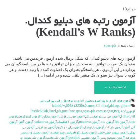
جولای
13
دیدگاه‌ها
بسته هستند
برای
آزمون رتبه های دبلیو کندال.
آزمون
رتبه
(Kendall’s W Ranks)
های
دبلیو
کندال.
ارسال شده از
spss-pls
(Kendall’s
W
Ranks)
آزمون رتبه های دبلیو کندال، که شکل نرمال شده آزمون فریدمن می باشد،
بعنوان یک ضریب توافق ، به سنجش میزان توافق رتبه ها در بین پاسخگویان می
پردازد.در این آزمون ، هر پاسخگو بعنوان یک قضاوت کننده یا رتبه دهنده، و هر
گویه یا سوال نیز بعنوان یک متغیر تلقی شده و در ادامه […]
ادامه مطلب ←
آزمون هاي آماري نا پارامتري
,
تحليل آماري با نرم افزار اس پي اس اس
,
\v
,
09351323950
,
amos
,
Ci nhka[
,
dd
,
eqs
,
glmrm
\hdhdd
آزمون
,
vi
,
twg 4
,
sst
,
sse
,
spss-pls.com
,
spss
,
post hoc
,
pls
,
lisrel
,
lah
,
hs\dvlk
vif
,
Hlhvd
,
آ»مون جي تي دو هوشبرگ
,
آ»مون خوبي برازش
,
آ»مون دانكن
,
آآزمون كلموگروف
,
آزمون
kmo
,
آزمون ks
,
آزمون kw
,
آزمون manova
,
آزمون t هتلينگ
,
آزمون unianova
,
آزمون آننوا
,
آزمون
آني آنووا
,
آزمون بارتلت
,
آزمون باينوميال
,
آزمون براي دو گروه
,
آزمون بونفروني
,
آزمون بي
توكي
,
آزمون پيوند خطي-خطي
,
آزمون تحليل كوواريانس چند متغيره
,
آزمون تحليل واريانس
دوطرفه
,
آزمون تصحيح يتس
,
آزمون تعقيبي posthoc
,
آزمون تك دامنه
,
آزمون تك نمونه اي