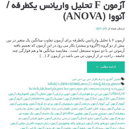
برای
آزمون F تحلیل واریانس یکطرفه /
آزمون
F
آنووا (ANOVA)
تحلیل
واریانس
یکطرفه
ارسال شده از
spss-pls
/
آنووا
(ANOVA)
آزمون F یا تحلیل واریانس یکطرفه برای آزمون تفاوت میانگین یک متغیر در بین
بیش از دو گروه (۳گروه و بیشتر) بکار می رود.در این آزمون که تعمیم یافته
آزموئن تی با دو نمونه مستقل است ، مقایسه میانگین ها و هم قوارگی چند
جامعه ، راحت تر از آزمون تی می باشد.در آزمون F، […]
ادامه مطلب ←
تحليل آماري با نرم افزار اس پي اس اس
,
\v
,
09351323950
,
amos
,
Ci nhka[
,
dd
,
eqs
,
glmrm
\hdhdd
آزمون
,
vi
,
twg 4
,
sst
,
sse
,
spss-pls.com
,
spss
,
post hoc
,
pls
,
lisrel
,
lah
,
hs\dvlk
vif
,
Hlhvd
,
آ»مون جي تي دو هوشبرگ
,
آ»مون خوبي برازش
,
آ»مون دانكن
,
آآزمون كلموگروف
,
آزمون
kmo
,
آزمون ks
,
آزمون kw
,
آزمون manova
,
آزمون t هتلينگ
,
آزمون unianova
,
آزمون آننوا
,
آزمون
آنووا
,
آزمون آني آنووا
,
آزمون بارتلت
,
آزمون باينوميال
,
آزمون براي دو گروه
,
آزمون بونفروني
,
آزمون
بي توكي
,
آزمون پيوند خطي-خطي
,
آزمون تحليل كوواريانس چند متغيره
,
آزمون تحليل واريانس
دوطرفه
,
آزمون تصحيح يتس
,
آزمون تعقيبي posthoc
,
آزمون تك دامنه
,
آزمون تك نمونه اي
دورها
,
آزمون توكي
,
آزمون دبليو كندال
,
آزمون درستي برازش
,
آزمون دقيق فيشر
,
آزمون دو
دامنه
,
آزمون دورهاي والد
,
آزمون دورهاي والد-ولفوويتز
,
آزمون رايان-اينوت-گابريل-ولش
,
آزمون
سنگ ريزه
,
آزمون سيداك
,
آزمون شفه
,
آزمون علامت
,
آزمون فريدمن
,
آزمون كا اس
,
آزمون