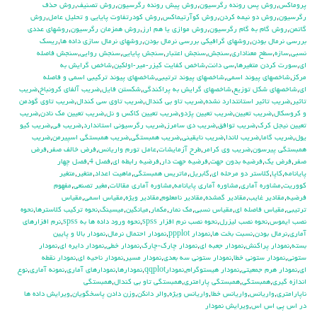
پروماكس
,
روش پس رونده رگرسيون
,
روش پيش رونده رگرسيون
,
روش تصنيف
,
روش حذف
رگرسيون
,
روش دو نيمه كردن
,
روش كوآرتيماكس
,
روش كودرتفاوت پايايي و تحليل عامل
,
روش
گاتمن
,
روش گام به گام رگرسيون
,
روش موازي يا هم ارز
,
روش همزمان رگرسيون
,
روشهاي عددي
بررسي نرمال بودن
,
روشهاي گرافيكي بررسي نرمال بودن
,
روشهاي نرمال سازي داده ها
,
ريسك
نسبي
,
سازه
,
سطح معناداري
,
سنجش
,
سنجش اعتبار
,
سنجش پايايي
,
سنجش روايي
,
سنجش فاصله
اي
,
سورت كردن متغيرها
,
سي دانت
,
شاخص كفايت كيزر-مير-اولكين
,
شاخص گرايش به
مركز
,
شاخصهاي پيوند اسمي
,
شاخصهاي پيوند ترتيبي
,
شاخصهاي پيوند تركيبي اسمي و فاصله
اي
,
شاخصهاي شكل توزيع
,
شاخصهاي گرايش به پراكندگي
,
شكستن فايل
,
ضريب آلفاي کرونباخ
,
ضريب
تاثير
,
ضريب تاثير استانتدارد نشده
,
ضريب تاو بي كندال
,
ضريب تاوي سي كندال
,
ضريب تاوي گودمن
و كروسكال
,
ضريب تعيين
,
ضريب تعيين پژدو
,
ضريب تعيين كاكس و نل
,
ضريب تعيين مك نادن
,
ضريب
تعيين نيجل كرك
,
ضريب توافق
,
ضريب دي سامرز
,
ضريب رگرسيوني استاندارد
,
ضريب في
,
ضريب كيو
يول
,
ضريب گاما
,
ضريب لاندا
,
ضريب نايقيني
,
ضريب همبستگي
,
ضريب همبستگي اسپيرمن
,
ضريب
همبستگي پيرسون
,
ضريب وي كرامر
,
طرح آزمايشات
,
عامل تورم واريانس
,
فرض خالف صفر
,
فرض
صفر
,
فرض يك
,
فرضيه بدون جهت
,
فرضيه جهت دار
,
فرضيه رابطه اي
,
فصل 4
,
فصل چهار
پايانامه
,
كاپا
,
كلاستر دو مرحله اي
,
گابريل
,
ماتريس همبستگي
,
ماهيت اعداد
,
متغير
,
متغير
كووريت
,
مشاوره آماري
,
مشاوره آماري پايانامه
,
مشاوره آماري مقالات
,
مغير تصنعي
,
مفهوم
فرضيه
,
مقادير غايب
,
مقادير گمشده
,
مقادير نامعلوم
,
مقادير ويژه
,
مقياس اسمي
,
مقياس
ترتيبي
,
مقياس فاصله اي
,
مقياس نسبي
,
مك نمار
,
مكمار
,
ميانگين
,
ميسينگ
,
نحوه تركيب كلاسترها
,
نحوه
نصب ايموس
,
نحوه نصب ليزرل
,
نحوه نصب نرم افزار spss
,
نحوه ورود داده ها به spss
,
نرم افزارهاي
آماري
,
نرمال بودن
,
نسبت بخت ها
,
نمودار ppplot
,
نمودار احتمال نرمال
,
نمودار بالا و پايين
بسته
,
نمودار پراكنش
,
نمودار جعبه اي
,
نمودار چارك-چارك
,
نمودار خطي
,
نمودار دايره اي
,
نمودار
ستوني
,
نمودار ستوني خطا
,
نمودار ستوني سه بعدي
,
نمودار مسير
,
نمودار ناحيه اي
,
نمودار نقطه
اي
,
نمودار هرم جمعيتي
,
نمودار هيستوگرام
,
نمودارqqplot
,
نمودارها
,
نمودارهاي آماري
,
نمونه آماري
,
نوع
اندازه گيري
,
همبستگي
,
همبستگي پارامتري
,
همبستگي تاو بي کندال
,
همبستگي
ناپارامتري
,
واريانس
,
واريانس خطا
,
واريانس ويژه
,
والر دانكن
,
وزن دادن پاسخگويان
,
ويرايش داده ها
در اس پي اس اس
,
ويرايش نمودار