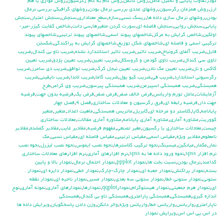
كودرتفاوت پايايي و تحليل عامل
,
روش گاتمن
,
روش گام به گام رگرسيون
,
روش موازي يا هم
ارز
,
روش همزمان رگرسيون
,
روشهاي عددي بررسي نرمال بودن
,
روشهاي گرافيكي بررسي نرمال
بودن
,
روشهاي نرمال سازي داده ها
,
ريسك نسبي
,
سازه
,
سطح معناداري
,
سنجش
,
سنجش اعتبار
,
سنجش
پايايي
,
سنجش روايي
,
سنجش فاصله اي
,
سورت كردن متغيرها
,
سي دانت
,
شاخص كفايت كيزر-مير-
اولكين
,
شاخص گرايش به مركز
,
شاخصهاي پيوند اسمي
,
شاخصهاي پيوند ترتيبي
,
شاخصهاي پيوند
تركيبي اسمي و فاصله اي
,
شاخصهاي شكل توزيع
,
شاخصهاي گرايش به پراكندگي
,
شكستن
فايل
,
ضريب آلفاي کرونباخ
,
ضريب تاثير
,
ضريب تاثير استانتدارد نشده
,
ضريب تاو بي كندال
,
ضريب
تاوي سي كندال
,
ضريب تاوي گودمن و كروسكال
,
ضريب تعيين
,
ضريب تعيين پژدو
,
ضريب تعيين
كاكس و نل
,
ضريب تعيين مك نادن
,
ضريب تعيين نيجل كرك
,
ضريب توافق
,
ضريب دي سامرز
,
ضريب
رگرسيوني استاندارد
,
ضريب في
,
ضريب كيو يول
,
ضريب گاما
,
ضريب لاندا
,
ضريب نايقيني
,
ضريب
همبستگي
,
ضريب همبستگي اسپيرمن
,
ضريب همبستگي پيرسون
,
ضريب وي كرامر
,
طرح
آزمايشات
,
عامل تورم واريانس
,
فرض خالف صفر
,
فرض صفر
,
فرض يك
,
فرضيه بدون جهت
,
فرضيه
جهت دار
,
فرضيه رابطه اي
,
فرق رگرسیون و معادلات ساختاری
,
فصل 4
,
فصل چهار
پايانامه
,
كاپا
,
كلاستر دو مرحله اي
,
گابريل
,
ماتريس همبستگي
,
ماهيت اعداد
,
متغير
,
متغير
كووريت
,
مشاوره آماري
,
مشاوره آماري پايانامه
,
مشاوره آماري مقالات
,
معادلات ساختاری
چیست
,
معادلات ساختاری یا رگسیون
,
مغير تصنعي
,
مفهوم فرضيه
,
مقادير غايب
,
مقادير گمشده
,
مقادير
نامعلوم
,
مقادير ويژه
,
مقياس اسمي
,
مقياس ترتيبي
,
مقياس فاصله اي
,
مقياس نسبي
,
مك
نمار
,
مكمار
,
ميانگين
,
ميسينگ
,
نحوه تركيب كلاسترها
,
نحوه نصب ايموس
,
نحوه نصب ليزرل
,
نحوه نصب
نرم افزار spss
,
نحوه ورود داده ها به spss
,
نرم افزارهاي آماري
,
نرم افزارهای معادلات ساختاری
کدامند
,
نرمال بودن
,
نسبت بخت ها
,
نمودار ppplot
,
نمودار احتمال نرمال
,
نمودار بالا و پايين
بسته
,
نمودار پراكنش
,
نمودار جعبه اي
,
نمودار چارك-چارك
,
نمودار خطي
,
نمودار دايره اي
,
نمودار
ستوني
,
نمودار ستوني خطا
,
نمودار ستوني سه بعدي
,
نمودار مسير
,
نمودار ناحيه اي
,
نمودار نقطه
اي
,
نمودار هرم جمعيتي
,
نمودار هيستوگرام
,
نمودارqqplot
,
نمودارها
,
نمودارهاي آماري
,
نمونه آماري
,
نوع
اندازه گيري
,
همبستگي
,
همبستگي پارامتري
,
همبستگي تاو بي کندال
,
همبستگي
ناپارامتري
,
واريانس
,
واريانس خطا
,
واريانس ويژه
,
والر دانكن
,
وزن دادن پاسخگويان
,
ويرايش داده ها
در اس پي اس اس
,
ويرايش نمودار