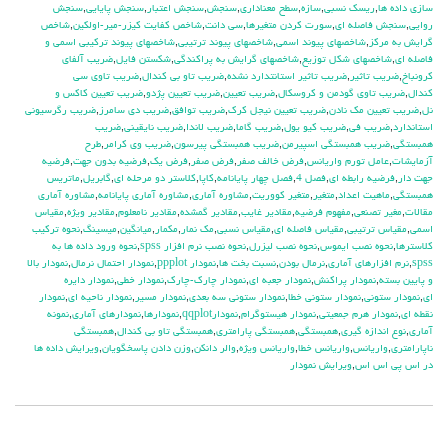
سازي داده ها
,
ريسك نسبي
,
سازه
,
سطح معناداري
,
سنجش
,
سنجش اعتبار
,
سنجش پايايي
,
سنجش
روايي
,
سنجش فاصله اي
,
سورت كردن متغيرها
,
سي دانت
,
شاخص كفايت كيزر-مير-اولكين
,
شاخص
گرايش به مركز
,
شاخصهاي پيوند اسمي
,
شاخصهاي پيوند ترتيبي
,
شاخصهاي پيوند تركيبي اسمي و
فاصله اي
,
شاخصهاي شكل توزيع
,
شاخصهاي گرايش به پراكندگي
,
شكستن فايل
,
ضريب آلفاي
کرونباخ
,
ضريب تاثير
,
ضريب تاثير استانتدارد نشده
,
ضريب تاو بي كندال
,
ضريب تاوي سي
كندال
,
ضريب تاوي گودمن و كروسكال
,
ضريب تعيين
,
ضريب تعيين پژدو
,
ضريب تعيين كاكس و
نل
,
ضريب تعيين مك نادن
,
ضريب تعيين نيجل كرك
,
ضريب توافق
,
ضريب دي سامرز
,
ضريب رگرسيوني
استاندارد
,
ضريب في
,
ضريب كيو يول
,
ضريب گاما
,
ضريب لاندا
,
ضريب نايقيني
,
ضريب
همبستگي
,
ضريب همبستگي اسپيرمن
,
ضريب همبستگي پيرسون
,
ضريب وي كرامر
,
طرح
آزمايشات
,
عامل تورم واريانس
,
فرض خالف صفر
,
فرض صفر
,
فرض يك
,
فرضيه بدون جهت
,
فرضيه
جهت دار
,
فرضيه رابطه اي
,
فصل 4
,
فصل چهار پايانامه
,
كاپا
,
كلاستر دو مرحله اي
,
گابريل
,
ماتريس
همبستگي
,
ماهيت اعداد
,
متغير
,
متغير كووريت
,
مشاوره آماري
,
مشاوره آماري پايانامه
,
مشاوره آماري
مقالات
,
مغير تصنعي
,
مفهوم فرضيه
,
مقادير غايب
,
مقادير گمشده
,
مقادير نامعلوم
,
مقادير ويژه
,
مقياس
اسمي
,
مقياس ترتيبي
,
مقياس فاصله اي
,
مقياس نسبي
,
مك نمار
,
مكمار
,
ميانگين
,
ميسينگ
,
نحوه تركيب
كلاسترها
,
نحوه نصب ايموس
,
نحوه نصب ليزرل
,
نحوه نصب نرم افزار spss
,
نحوه ورود داده ها به
spss
,
نرم افزارهاي آماري
,
نرمال بودن
,
نسبت بخت ها
,
نمودار ppplot
,
نمودار احتمال نرمال
,
نمودار بالا
و پايين بسته
,
نمودار پراكنش
,
نمودار جعبه اي
,
نمودار چارك-چارك
,
نمودار خطي
,
نمودار دايره
اي
,
نمودار ستوني
,
نمودار ستوني خطا
,
نمودار ستوني سه بعدي
,
نمودار مسير
,
نمودار ناحيه اي
,
نمودار
نقطه اي
,
نمودار هرم جمعيتي
,
نمودار هيستوگرام
,
نمودارqqplot
,
نمودارها
,
نمودارهاي آماري
,
نمونه
آماري
,
نوع اندازه گيري
,
همبستگي
,
همبستگي پارامتري
,
همبستگي تاو بي کندال
,
همبستگي
ناپارامتري
,
واريانس
,
واريانس خطا
,
واريانس ويژه
,
والر دانكن
,
وزن دادن پاسخگويان
,
ويرايش داده ها
در اس پي اس اس
,
ويرايش نمودار