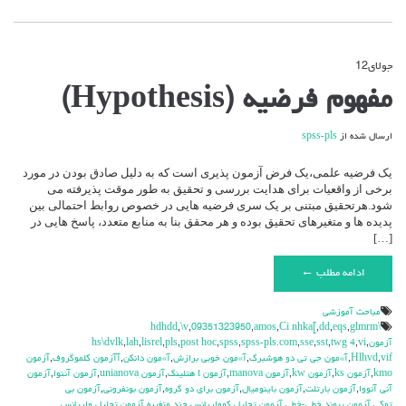
جولای
12
دیدگاه‌ها
بسته هستند
برای
مفهوم فرضیه (Hypothesis)
مفهوم
فرضیه
(Hypothesis)
ارسال شده از
spss-pls
یک فرضیه علمی،یک فرض آزمون پذیری است که به دلیل صادق بودن در مورد
برخی از واقعیات برای هدایت بررسی و تحقیق به طور موقت پذیرفته می
شود.هرتحقیق مبتنی بر یک سری فرضیه هایی در خصوص روابط احتمالی بین
پدیده ها و متغیرهای تحقیق بوده و هر محقق بنا به منابع متعدد، پاسخ هایی در
[…]
ادامه مطلب ←
مباحث آموزشي
,
\v
,
09351323950
,
amos
,
Ci nhka[
,
dd
,
eqs
,
glmrm
\hdhdd
آزمون
,
vi
,
twg 4
,
sst
,
sse
,
spss-pls.com
,
spss
,
post hoc
,
pls
,
lisrel
,
lah
,
hs\dvlk
vif
,
Hlhvd
,
آ»مون جي تي دو هوشبرگ
,
آ»مون خوبي برازش
,
آ»مون دانكن
,
آآزمون كلموگروف
,
آزمون
kmo
,
آزمون ks
,
آزمون kw
,
آزمون manova
,
آزمون t هتلينگ
,
آزمون unianova
,
آزمون آننوا
,
آزمون
آني آنووا
,
آزمون بارتلت
,
آزمون باينوميال
,
آزمون براي دو گروه
,
آزمون بونفروني
,
آزمون بي
توكي
,
آزمون پيوند خطي-خطي
,
آزمون تحليل كوواريانس چند متغيره
,
آزمون تحليل واريانس