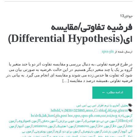
جولای
13
دیدگاه‌ها
بسته هستند
برای
فرضیه تفاوتی/مقایسه
فرضیه
تفاوتی/
ای(Differential Hypothesis)
مقایسه
ای(Differential
Hypothesis)
ارسال شده از
spss-pls
در طرح فرضیه تفاوتی ،به دنبال بررسی و مقایسه تفاوت اثر دو یا جند متغیر یا
گروه بر یک یا چند متغیر دیگر هستیم. در این حالت ،فرضیه به صورتی بیان می
شود که تفاوت ها حدس زده می شوند و مقایسه ای انجام می گیرد. به بیانی ،در
فرضیه تفاوتی ،همیشه درصد د مقایسه […]
ادامه مطلب ←
تحليل آماري با نرم افزار اس پي اس اس
,
\v
,
09351323950
,
amos
,
Ci nhka[
,
dd
,
eqs
,
glmrm
\hdhdd
آزمون
,
vi
,
twg 4
,
sst
,
sse
,
spss-pls.com
,
spss
,
post hoc
,
pls
,
lisrel
,
lah
,
hs\dvlk
vif
,
Hlhvd
,
آ»مون جي تي دو هوشبرگ
,
آ»مون خوبي برازش
,
آ»مون دانكن
,
آآزمون كلموگروف
,
آزمون
kmo
,
آزمون ks
,
آزمون kw
,
آزمون manova
,
آزمون t هتلينگ
,
آزمون unianova
,
آزمون آننوا
,
آزمون
آني آنووا
,
آزمون بارتلت
,
آزمون باينوميال
,
آزمون براي دو گروه
,
آزمون بونفروني
,
آزمون بي