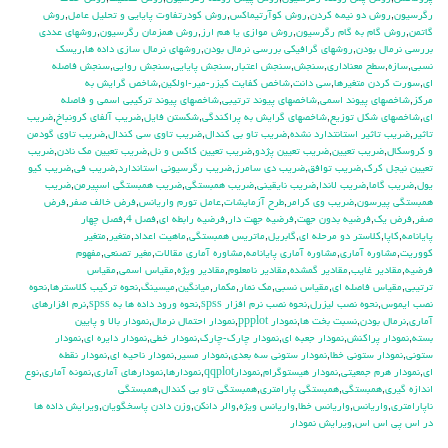
رگرسيون
,
روش دو نيمه كردن
,
روش كوآرتيماكس
,
روش كودرتفاوت پايايي و تحليل عامل
,
روش
گاتمن
,
روش گام به گام رگرسيون
,
روش موازي يا هم ارز
,
روش همزمان رگرسيون
,
روشهاي عددي
بررسي نرمال بودن
,
روشهاي گرافيكي بررسي نرمال بودن
,
روشهاي نرمال سازي داده ها
,
ريسك
نسبي
,
سازه
,
سطح معناداري
,
سنجش
,
سنجش اعتبار
,
سنجش پايايي
,
سنجش روايي
,
سنجش فاصله
اي
,
سورت كردن متغيرها
,
سي دانت
,
شاخص كفايت كيزر-مير-اولكين
,
شاخص گرايش به
مركز
,
شاخصهاي پيوند اسمي
,
شاخصهاي پيوند ترتيبي
,
شاخصهاي پيوند تركيبي اسمي و فاصله
اي
,
شاخصهاي شكل توزيع
,
شاخصهاي گرايش به پراكندگي
,
شكستن فايل
,
ضريب آلفاي کرونباخ
,
ضريب
تاثير
,
ضريب تاثير استانتدارد نشده
,
ضريب تاو بي كندال
,
ضريب تاوي سي كندال
,
ضريب تاوي گودمن
و كروسكال
,
ضريب تعيين
,
ضريب تعيين پژدو
,
ضريب تعيين كاكس و نل
,
ضريب تعيين مك نادن
,
ضريب
تعيين نيجل كرك
,
ضريب توافق
,
ضريب دي سامرز
,
ضريب رگرسيوني استاندارد
,
ضريب في
,
ضريب كيو
يول
,
ضريب گاما
,
ضريب لاندا
,
ضريب نايقيني
,
ضريب همبستگي
,
ضريب همبستگي اسپيرمن
,
ضريب
همبستگي پيرسون
,
ضريب وي كرامر
,
طرح آزمايشات
,
عامل تورم واريانس
,
فرض خالف صفر
,
فرض
صفر
,
فرض يك
,
فرضيه بدون جهت
,
فرضيه جهت دار
,
فرضيه رابطه اي
,
فصل 4
,
فصل چهار
پايانامه
,
كاپا
,
كلاستر دو مرحله اي
,
گابريل
,
ماتريس همبستگي
,
ماهيت اعداد
,
متغير
,
متغير
كووريت
,
مشاوره آماري
,
مشاوره آماري پايانامه
,
مشاوره آماري مقالات
,
مغير تصنعي
,
مفهوم
فرضيه
,
مقادير غايب
,
مقادير گمشده
,
مقادير نامعلوم
,
مقادير ويژه
,
مقياس اسمي
,
مقياس
ترتيبي
,
مقياس فاصله اي
,
مقياس نسبي
,
مك نمار
,
مكمار
,
ميانگين
,
ميسينگ
,
نحوه تركيب كلاسترها
,
نحوه
نصب ايموس
,
نحوه نصب ليزرل
,
نحوه نصب نرم افزار spss
,
نحوه ورود داده ها به spss
,
نرم افزارهاي
آماري
,
نرمال بودن
,
نسبت بخت ها
,
نمودار ppplot
,
نمودار احتمال نرمال
,
نمودار بالا و پايين
بسته
,
نمودار پراكنش
,
نمودار جعبه اي
,
نمودار چارك-چارك
,
نمودار خطي
,
نمودار دايره اي
,
نمودار
ستوني
,
نمودار ستوني خطا
,
نمودار ستوني سه بعدي
,
نمودار مسير
,
نمودار ناحيه اي
,
نمودار نقطه
اي
,
نمودار هرم جمعيتي
,
نمودار هيستوگرام
,
نمودارqqplot
,
نمودارها
,
نمودارهاي آماري
,
نمونه آماري
,
نوع
اندازه گيري
,
همبستگي
,
همبستگي پارامتري
,
همبستگي تاو بي کندال
,
همبستگي
ناپارامتري
,
واريانس
,
واريانس خطا
,
واريانس ويژه
,
والر دانكن
,
وزن دادن پاسخگويان
,
ويرايش داده ها
در اس پي اس اس
,
ويرايش نمودار