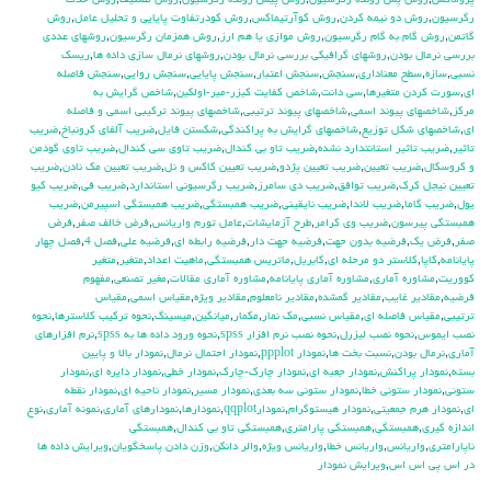
پروماكس
,
روش پس رونده رگرسيون
,
روش پيش رونده رگرسيون
,
روش تصنيف
,
روش حذف
رگرسيون
,
روش دو نيمه كردن
,
روش كوآرتيماكس
,
روش كودرتفاوت پايايي و تحليل عامل
,
روش
گاتمن
,
روش گام به گام رگرسيون
,
روش موازي يا هم ارز
,
روش همزمان رگرسيون
,
روشهاي عددي
بررسي نرمال بودن
,
روشهاي گرافيكي بررسي نرمال بودن
,
روشهاي نرمال سازي داده ها
,
ريسك
نسبي
,
سازه
,
سطح معناداري
,
سنجش
,
سنجش اعتبار
,
سنجش پايايي
,
سنجش روايي
,
سنجش فاصله
اي
,
سورت كردن متغيرها
,
سي دانت
,
شاخص كفايت كيزر-مير-اولكين
,
شاخص گرايش به
مركز
,
شاخصهاي پيوند اسمي
,
شاخصهاي پيوند ترتيبي
,
شاخصهاي پيوند تركيبي اسمي و فاصله
اي
,
شاخصهاي شكل توزيع
,
شاخصهاي گرايش به پراكندگي
,
شكستن فايل
,
ضريب آلفاي کرونباخ
,
ضريب
تاثير
,
ضريب تاثير استانتدارد نشده
,
ضريب تاو بي كندال
,
ضريب تاوي سي كندال
,
ضريب تاوي گودمن
و كروسكال
,
ضريب تعيين
,
ضريب تعيين پژدو
,
ضريب تعيين كاكس و نل
,
ضريب تعيين مك نادن
,
ضريب
تعيين نيجل كرك
,
ضريب توافق
,
ضريب دي سامرز
,
ضريب رگرسيوني استاندارد
,
ضريب في
,
ضريب كيو
يول
,
ضريب گاما
,
ضريب لاندا
,
ضريب نايقيني
,
ضريب همبستگي
,
ضريب همبستگي اسپيرمن
,
ضريب
همبستگي پيرسون
,
ضريب وي كرامر
,
طرح آزمايشات
,
عامل تورم واريانس
,
فرض خالف صفر
,
فرض
صفر
,
فرض يك
,
فرضيه بدون جهت
,
فرضيه جهت دار
,
فرضيه رابطه اي
,
فرضيه علي
,
فصل 4
,
فصل چهار
پايانامه
,
كاپا
,
كلاستر دو مرحله اي
,
گابريل
,
ماتريس همبستگي
,
ماهيت اعداد
,
متغير
,
متغير
كووريت
,
مشاوره آماري
,
مشاوره آماري پايانامه
,
مشاوره آماري مقالات
,
مغير تصنعي
,
مفهوم
فرضيه
,
مقادير غايب
,
مقادير گمشده
,
مقادير نامعلوم
,
مقادير ويژه
,
مقياس اسمي
,
مقياس
ترتيبي
,
مقياس فاصله اي
,
مقياس نسبي
,
مك نمار
,
مكمار
,
ميانگين
,
ميسينگ
,
نحوه تركيب كلاسترها
,
نحوه
نصب ايموس
,
نحوه نصب ليزرل
,
نحوه نصب نرم افزار spss
,
نحوه ورود داده ها به spss
,
نرم افزارهاي
آماري
,
نرمال بودن
,
نسبت بخت ها
,
نمودار ppplot
,
نمودار احتمال نرمال
,
نمودار بالا و پايين
بسته
,
نمودار پراكنش
,
نمودار جعبه اي
,
نمودار چارك-چارك
,
نمودار خطي
,
نمودار دايره اي
,
نمودار
ستوني
,
نمودار ستوني خطا
,
نمودار ستوني سه بعدي
,
نمودار مسير
,
نمودار ناحيه اي
,
نمودار نقطه
اي
,
نمودار هرم جمعيتي
,
نمودار هيستوگرام
,
نمودارqqplot
,
نمودارها
,
نمودارهاي آماري
,
نمونه آماري
,
نوع
اندازه گيري
,
همبستگي
,
همبستگي پارامتري
,
همبستگي تاو بي کندال
,
همبستگي
ناپارامتري
,
واريانس
,
واريانس خطا
,
واريانس ويژه
,
والر دانكن
,
وزن دادن پاسخگويان
,
ويرايش داده ها
در اس پي اس اس
,
ويرايش نمودار