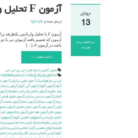
آزمون F تحلیل واریانس یکطرفه / آنووا (ANOVA)
جولای
13
ارسال شده از
spss-pls
آزمون که تعمیم یافته آزموئن تی با د
دیدگاه‌ها
بسته
باشد.در آزمون F، […]
برای
هستند
آزمون
ادامه مطلب ←
F
تحلیل
واریانس
تحليل آماري با نرم افزار اس پي اس اس
یکطرفه
\hdhdd
glmrm آزمون
,
eqs
,
dd
,
Ci nhka[
,
amos
,
51323950
/
جي تي دو هوشبرگ
,
آ»مون خوبي برازش
,
آ»مون د
آنووا
آننوا
,
آزمون آنووا
,
آزمون آني آنووا
,
آزمون بارتلت
,
(ANOVA)
چند متغيره
,
آزمون تحليل واريانس دوطرفه
,
آزمون
كندال
,
آزمون درستي برازش
,
آزمون دقيق فيشر
,
آ
ريزه
,
آزمون سيداك
,
آزمون شفه
,
آزمون علامت
,
آز
كيزر
,
آزمون لون
,
آزمون مانتل هانزل
,
آزمون ماننوا
نيومن-كلز
,
آزمون هم خطي
,
آزمون واكنشهاي حاد
,
آ
تحليل واريانس
,
آزمونهاي تعقيبي آنووا
,
آزمونهاي ت
واريانس يکطرفه
,
ادغام كردن داده ها
,
اسپيرمن
,
اس
فرضيه
,
انواع متغير
,
برآورد منحني
,
پايايي
,
پردازش ت
آنووا
,
تاو بي کندال
,
تبديل لگاريتم
,
تجزيه و تحليل