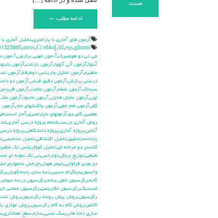
برای
هستند
آزمون
ادامه مطلب ←
رتبه
های
دبلیو
آزمون هاي آماري نا پارامتري
,
تحليل آماري با
کندال.
\hdhdd
glmrm آزمون
,
eqs
,
dd
,
Ci nhka[
,
amos
,
51323950
(Kendall’s
جي تي دو هوشبرگ
,
آ»مون خوبي برازش
,
آ»مون د
W
آننوا
,
آزمون آني آنووا
,
آزمون بارتلت
,
آزمون باينوم
Ranks)
متغيره
,
آزمون تحليل واريانس دوطرفه
,
آزمون تص
درستي برازش
,
آزمون دقيق فيشر
,
آزمون دو دامن
سيداك
,
آزمون شفه
,
آزمون علامت
,
آزمون فريدمن
لون
,
آزمون مانتل هانزل
,
آزمون ماننوا
,
آزمون مك ن
كلز
,
آزمون هم خطي
,
آزمون واكنشهاي حاد
,
آزمون و
تعقيبي كاي دو
,
آزمونهاي ناپارامتري
,
آمار استنباطي
روش آماري درست
,
انجام پروژه درسي آماري
,
اندا
آنلاين
,
پروژه آماري
,
پروژه دانشگاهي
,
پروژه درسي 
پايانامه
,
تحقيق
,
تحليل اكتشافي
,
تحليل تشخيصي
,
ت
كلاستر دو مرحله اي
,
تحليل كوواريانس تك متغيره
طبيعي
,
توزيع نرمال
,
تولرانس
,
تي تک نمونه اي مس
دو بعدي فراواني
,
جيمز هوئل
,
چرخش عاملها
,
چرخش 
واتسون
,
دياگرام مسير
,
رتبه بندي پاسخگويان
,
رگر
گانه
,
رگرسيون خطي ساده
,
رگرسيون درجه سوم
,
ر
لجستيک
,
رگرسيون لگاريتمي
,
رگرسيون منحني s
,
ر
رگرسيون
,
روش پيش رونده رگرسيون
,
روش تصن
گاتمن
,
روش گام به گام رگرسيون
,
روش موازي يا 
سازي داده ها
,
ريسك نسبي
,
سازه
,
سطح معناداري
,
س