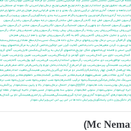
سله مراتبي
,
تحليل كلاستر
,
تحليل كلاستر چند ميانگيني
,
تحليل كلاستر دو مرحله اي
,
تحليل كوواريانس تك متغ
كرر
,
تعريف تحقيق
,
توزيع استاندارد
,
توزيع داده
,
توزيع طبيعي
,
توزيع نرمال
,
تولرانس
,
تي تک نمونه اي مستقل
,
تي 
نت
,
جامعه و جميعت آماري
,
جداول تركيبي
,
جدول يك بعدي و دو بعدي فراواني
,
جيمز هوئل
,
چرخش عاملها
,
چرخش 
دانت
,
درجه آزادي
,
دندوگرام
,
دوربين واتسون
,
دياگرام مسير
,
رتبه بندي پاسخگويان
,
رگرسيون پروبيت
,
رگرسيون
رسيون خطي
,
رگرسيون خطي چند گانه
,
رگرسيون خطي ساده
,
رگرسيون درجه سوم
,
رگرسيون رشد
,
رگرسيون
وجهي
,
رگرسيون لجستيك دو وجهي
,
رگرسيون لجستيک
,
رگرسيون لگاريتمي
,
رگرسيون منحني s
,
رگرسيون نمايي
ايي
,
روش پروماكس
,
روش پس رونده رگرسيون
,
روش پيش رونده رگرسيون
,
روش تصنيف
,
روش حذف رگرسيو
 پايايي و تحليل عامل
,
روش گاتمن
,
روش گام به گام رگرسيون
,
روش موازي يا هم ارز
,
روش همزمان
اي گرافيكي بررسي نرمال بودن
,
روشهاي نرمال سازي داده ها
,
ريسك نسبي
,
سازه
,
سطح معناداري
,
سنجش
,
سنجش
 اي
,
سورت كردن متغيرها
,
سي دانت
,
شاخص كفايت كيزر-مير-اولكين
,
شاخص گرايش به مركز
,
شاخصهاي پيوند
كيبي اسمي و فاصله اي
,
شاخصهاي شكل توزيع
,
شاخصهاي گرايش به پراكندگي
,
شكستن فايل
,
ضريب آلفاي کرون
كندال
,
ضريب تاوي سي كندال
,
ضريب تاوي گودمن و كروسكال
,
ضريب تعيين
,
ضريب تعيين پژدو
,
ضريب تعيين ك
ك
,
ضريب توافق
,
ضريب دي سامرز
,
ضريب رگرسيوني استاندارد
,
ضريب في
,
ضريب كيو يول
,
ضريب گاما
,
ضريب لان
من
,
ضريب همبستگي پيرسون
,
ضريب وي كرامر
,
طرح آزمايشات
,
عامل تورم واريانس
,
فرض خالف صفر
,
فرض صف
طه اي
,
فصل 4
,
فصل چهار پايانامه
,
كاپا
,
كلاستر دو مرحله اي
,
گابريل
,
ماتريس همبستگي
,
ماهيت اعداد
,
متغير
,
متغ
وره آماري مقالات
,
مغير تصنعي
,
مفهوم فرضيه
,
مقادير غايب
,
مقادير گمشده
,
مقادير نامعلوم
,
مقادير ويژه
,
مقياس
سبي
,
مك نمار
,
مكمار
,
ميانگين
,
ميسينگ
,
نحوه تركيب كلاسترها
,
نحوه نصب ايموس
,
نحوه نصب ليزرل
,
نحوه نصب نرم 
اري
,
نرمال بودن
,
نسبت بخت ها
,
نمودار ppplot
,
نمودار احتمال نرمال
,
نمودار بالا و پايين بسته
,
نمودار پراكنش
,
نم
ايره اي
,
نمودار ستوني
,
نمودار ستوني خطا
,
نمودار ستوني سه بعدي
,
نمودار مسير
,
نمودار ناحيه اي
,
نمودار نقطه اي
دارها
,
نمودارهاي آماري
,
نمونه آماري
,
نوع اندازه گيري
,
همبستگي
,
همبستگي پارامتري
,
همبستگي تاو بي کندال
,
ه
الر دانكن
,
وزن دادن پاسخگويان
,
ويرايش داده ها در اس پي اس اس
,
ويرايش نمودار