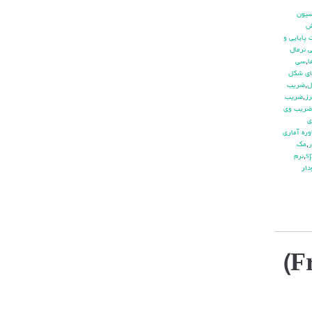
يون
ش
پايايي و
 نرمال
ا
,
سي
ي شكل
ل
,
ضريب
ز
,
ضريب
ضريب وي
ي
ره آماري
ر
,
مك
,
نرم
دار