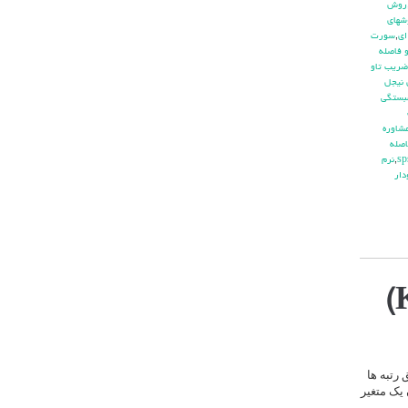
روش
شهاي
اي
,
سورت
 فاصله
ضريب تاو
 نيجل
بستگي
شاوره
صله
,
نرم
دار
رتبه ها
 یک متغیر