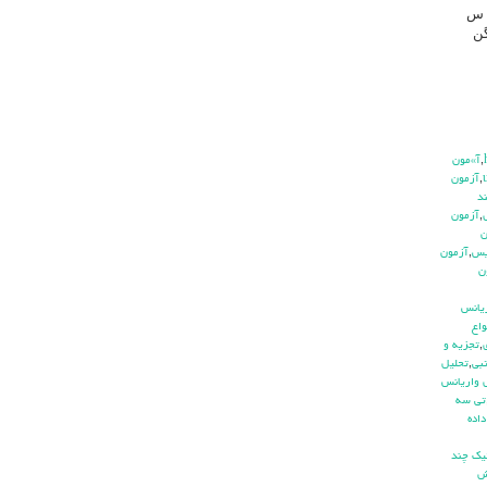
که مقیا س
ا همگن
,
آ»مون
,
آزمون
د
,
آزمون
ن
يس
,
آزمون
ن
ريانس
واع
,
تجزيه و
بي
,
تحليل
 واريانس
تي سه
اده
يك چند
ش