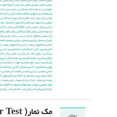
تميزي
,
تحليل خوشه اي
,
تحليل داده رباط
,
تحليل سل
مسير
,
تحليل مميزي
,
تحليل واريانس اندازه هاي م
تمهنه
,
تي دو نمونه اي مستقل
,
تي زوجي
,
تي سه دا
غيرمتعامد
,
چرخشهاي متعامد
,
خلاصه كردن داده ها
,
تواني
,
رگرسيون چند متغيره
,
رگرسيون چندگانه
,
رگ
سهمي
,
رگرسيون غيرخطي
,
رگرسيون لجستيك چند 
پايايي
,
روش ابليمن
,
روش اكوآماكس
,
روش بازآزم
دو نيمه كردن
,
روش كوآرتيماكس
,
روش كودرتفاوت
رگرسيون
,
روشهاي عددي بررسي نرمال بودن
,
روشه
اعتبار
,
سنجش پايايي
,
سنجش روايي
,
سنجش فاصله
اسمي
,
شاخصهاي پيوند ترتيبي
,
شاخصهاي پيوند تر
تاثير
,
ضريب تاثير استانتدارد نشده
,
ضريب تاو بي 
نل
,
ضريب تعيين مك نادن
,
ضريب تعيين نيجل كر
نايقيني
,
ضريب همبستگي
,
ضريب همبستگي اسپير
يك
,
فرضيه بدون جهت
,
فرضيه جهت دار
,
فرضيه راب
كووريت
,
مشاوره آماري
,
مشاوره آماري پايانامه
,
مشا
اسمي
,
مقياس ترتيبي
,
مقياس فاصله اي
,
مقياس ن
spss
,
نحوه ورود داده ها به spss
,
نرم افزارهاي آم
جعبه اي
,
نمودار چارك-چارك
,
نمودار خطي
,
نمودار د
هرم جمعيتي
,
نمودار هيستوگرام
,
نمودارqqplot
,
نمو
ناپارامتري
,
واريانس
,
واريانس خطا
,
واريانس ويژه
,
و
مک نمار( Mc Nemar Test)
جولای