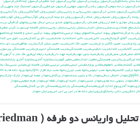
به بندي پاسخگويان
,
رگرسيون پروبيت
,
رگرسيون تواني
,
رگرسيون چند متغيره
,
رگرسيون چندگانه
,
رگرسيون
ه
,
رگرسيون درجه سوم
,
رگرسيون رشد
,
رگرسيون سهمي
,
رگرسيون غيرخطي
,
رگرسيون لجستيك چند وجهي
,
رگرس
اريتمي
,
رگرسيون منحني s
,
رگرسيون نمايي
,
روايي و پايايي
,
روش ابليمن
,
روش اكوآماكس
,
روش بازآزمايي
,
رو
ونده رگرسيون
,
روش تصنيف
,
روش حذف رگرسيون
,
روش دو نيمه كردن
,
روش كوآرتيماكس
,
روش كودرتفاوت 
ون
,
روش موازي يا هم ارز
,
روش همزمان رگرسيون
,
روشهاي عددي بررسي نرمال بودن
,
روشهاي گرافيكي بررسي
ازه
,
سطح معناداري
,
سنجش
,
سنجش اعتبار
,
سنجش پايايي
,
سنجش روايي
,
سنجش فاصله اي
,
سورت كردن متغيره
ش به مركز
,
شاخصهاي پيوند اسمي
,
شاخصهاي پيوند ترتيبي
,
شاخصهاي پيوند تركيبي اسمي و فاصله اي
,
شاخصها
ل
,
ضريب آلفاي کرونباخ
,
ضريب تاثير
,
ضريب تاثير استانتدارد نشده
,
ضريب تاو بي كندال
,
ضريب تاوي سي كندا
ن پژدو
,
ضريب تعيين كاكس و نل
,
ضريب تعيين مك نادن
,
ضريب تعيين نيجل كرك
,
ضريب توافق
,
ضريب دي سامر
ريب گاما
,
ضريب لاندا
,
ضريب نايقيني
,
ضريب همبستگي
,
ضريب همبستگي اسپيرمن
,
ضريب همبستگي پيرسون
,
الف صفر
,
فرض صفر
,
فرض يك
,
فرضيه بدون جهت
,
فرضيه جهت دار
,
فرضيه رابطه اي
,
فرق مك نمار با آزمون كا
له اي
,
گابريل
,
ماتريس همبستگي
,
ماهيت اعداد
,
متغير
,
متغير كووريت
,
مشاوره آماري
,
مشاوره آماري پايانامه
,
مشاو
قادير گمشده
,
مقادير نامعلوم
,
مقادير ويژه
,
مقياس اسمي
,
مقياس ترتيبي
,
مقياس فاصله اي
,
مقياس نسبي
,
مك نما
نحوه تركيب كلاسترها
,
نحوه نصب ايموس
,
نحوه نصب ليزرل
,
نحوه نصب نرم افزار spss
,
نحوه ورود داده ها به spss
pp
,
نمودار احتمال نرمال
,
نمودار بالا و پايين بسته
,
نمودار پراكنش
,
نمودار جعبه اي
,
نمودار چارك-چارك
,
نمو
 خطا
,
نمودار ستوني سه بعدي
,
نمودار مسير
,
نمودار ناحيه اي
,
نمودار نقطه اي
,
نمودار هرم جمعيتي
,
نمودار
اري
,
نمونه آماري
,
نوع اندازه گيري
,
همبستگي
,
همبستگي پارامتري
,
همبستگي تاو بي کندال
,
همبستگي
الر دانكن
,
وزن دادن پاسخگويان
,
ويرايش داده ها در اس پي اس اس
,
ويرايش نمودار
ل واریانس دو طرفه ( Friedman)