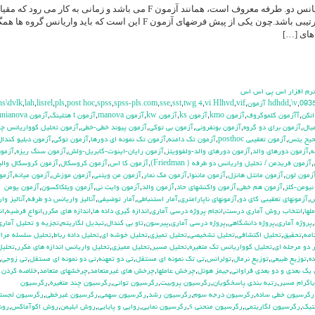
آزمون فریدمن که به آزمون تحلیل واریانس دو. طرفه معروف است، همانند آزمون F می باشد و زمانی به کار می رود 
اندازه گیری حداقل در سطح سنجش ترتیبی باشد.چون یکی از پیش فرضهای آزمون F این است که باید واریانس گروه ه
های […]
 نرم افزار اس پي اس اس
hs\dvlk
,
lah
,
lisrel
,
pls
,
post hoc
,
spss
,
spss-pls.com
,
sse
,
sst
,
twg 4
,
vi Hlhvd
,
vif
,
,
\v
,
093
انكن
,
آآزمون كلموگروف
,
آزمون kmo
,
آزمون ks
,
آزمون kw
,
آزمون manova
,
آزمون t هتلينگ
,
آزمون unianova
يال
,
آزمون براي دو گروه
,
آزمون بونفروني
,
آزمون بي توكي
,
آزمون پيوند خطي-خطي
,
آزمون تحليل كوواريانس چن
حيح يتس
,
آزمون تعقيبي posthoc
,
آزمون تك دامنه
,
آزمون تك نمونه اي دورها
,
آزمون توكي
,
آزمون دبليو كندال
ه
,
آزمون دورهاي والد
,
آزمون دورهاي والد-ولفوويتز
,
آزمون رايان-اينوت-گابريل-ولش
,
آزمون سنگ ريزه
,
آزمو
,
آزمون فريدمن / تحليل واريانس دو طرفه ( Friedman)
,
آزمون كا اس
,
آزمون كروسكال
,
آزمون كروسكال وال
زمون لون
,
آزمون مانتل هانزل
,
آزمون ماننوا
,
آزمون مك نمار
,
آزمون من ويتني
,
آزمون موزش
,
آزمون ميانه
,
آزمو
نيومن-كلز
,
آزمون هم خطي
,
آزمون واكنشهاي حاد
,
آزمون والد
,
آزمون وايت ني
,
آزمون ويلكاكسون
,
آزمون يومن
س
,
آزمونهاي تعقيبي كاي دو
,
آزمونهاي ناپارامتري
,
آمار استنباطي
,
آمار توضيفي
,
آناليز واريانس دو طرفه
,
آناليز وا
لها
,
انتخاب روش آماري درست
,
انجام پروژه درسي آماري
,
اندازه گيري داده ها
,
اندازه هاي مكرر
,
انواع فرضيه
,
ان
,
پروژه آماري
,
پروژه دانشگاهي
,
پروژه درسي آماري
,
پيرسون
,
تاو بي کندال
,
تبديل لگاريتم
,
تجزيه و تحليل آماري
,
تحقيق
,
تحليل اكتشافي
,
تحليل تشخيصي
,
تحليل تميزي
,
تحليل خوشه اي
,
تحليل داده رباط
,
تحليل سلسله مرات
 دو مرحله اي
,
تحليل كوواريانس تك متغيره
,
تحليل مسير
,
تحليل مميزي
,
تحليل واريانس اندازه هاي مكرر
,
تحليل
ده
,
توزيع طبيعي
,
توزيع نرمال
,
تولرانس
,
تي تک نمونه اي مستقل
,
تي دو تمهنه
,
تي دو نمونه اي مستقل
,
تي زوجي
,
يك بعدي و دو بعدي فراواني
,
جيمز هوئل
,
چرخش عاملها
,
چرخش هاي غيرمتعامد
,
چرخشهاي متعامد
,
خلاصه كردن د
اگرام مسير
,
رتبه بندي پاسخگويان
,
رگرسيون پروبيت
,
رگرسيون تواني
,
رگرسيون چند متغيره
,
رگرسيون
رگرسيون خطي ساده
,
رگرسيون درجه سوم
,
رگرسيون رشد
,
رگرسيون سهمي
,
رگرسيون غيرخطي
,
رگرسيون لجست
تيک
,
رگرسيون لگاريتمي
,
رگرسيون منحني s
,
رگرسيون نمايي
,
روايي و پايايي
,
روش ابليمن
,
روش اكوآماكس
,
رو