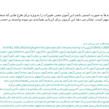
اده ها به صورت اسمی باشد.این آ‍مون معنی تغییرات را به ویژه برای طرح هایی که س
نها مهم است، نشان می دهد.این آ‍زمون برای ارزیابی همانندی دو نمونه وابسته بر حسب 
 نرم افزار اس پي اس اس
hs\dvlk
,
l; klhv
,
lah
,
lisrel
,
pls
,
post hoc
,
spss
,
spss-pls.com
,
sse
,
sst
,
twg 4
,
vi
,
,
\v
,
093
بي برازش
,
آ»مون دانكن
,
آآزمون كلموگروف
,
آزمون kmo
,
آزمون ks
,
آزمون kw
,
آزمون manova
,
آزمون t هتلينگ
رتلت
,
آزمون باينوميال
,
آزمون براي دو گروه
,
آزمون بونفروني
,
آزمون بي توكي
,
آزمون پيوند خطي-خطي
,
آزمون تح
طرفه
,
آزمون تصحيح يتس
,
آزمون تعقيبي posthoc
,
آزمون تك دامنه
,
آزمون تك نمونه اي دورها
,
آزمون توكي
,
آز
زمون دو دامنه
,
آزمون دورهاي والد
,
آزمون دورهاي والد-ولفوويتز
,
آزمون رايان-اينوت-گابريل-ولش
,
آزمون س
مون فريدمن
,
آزمون كا اس
,
آزمون كروسكال
,
آزمون كروسكال واليس
,
آزمون كلموگروف اسميرنف
,
آزمون كوكرا
,
آزمون مك نمار
,
آزمون من ويتني
,
آزمون موزش
,
آزمون ميانه
,
آزمون نسبت
,
آزمون نشانه
,
آزمون نيكويي براز
زمون والد
,
آزمون وايت ني
,
آزمون ويلكاكسون
,
آزمون يومن ويتني
,
آزمونهاي پارامتري
,
آزمونهاي تحليل واريانس
,
آمار توضيفي
,
آ‍مون ناپارامتري مك نمار
,
آناليز واريانس دو طرفه
,
آناليز واريانس يکطرفه
,
ادغام كردن داده
درست
,
انجام پروژه درسي آماري
,
اندازه گيري داده ها
,
اندازه هاي مكرر
,
انواع فرضيه
,
انواع متغير
,
برآورد
پروژه دانشگاهي
,
پروژه درسي آماري
,
پيرسون
,
تاو بي کندال
,
تبديل لگاريتم
,
تجزيه و تحليل آماري
,
تجزيه و تحل
ليل اكتشافي
,
تحليل تشخيصي
,
تحليل تميزي
,
تحليل خوشه اي
,
تحليل داده رباط
,
تحليل سلسله مراتبي
,
تحليل
 دو مرحله اي
,
تحليل كوواريانس تك متغيره
,
تحليل مسير
,
تحليل مميزي
,
تحليل واريانس اندازه هاي مكرر
,
تعري
توزيع نرمال
,
تولرانس
,
تي تک نمونه اي مستقل
,
تي دو تمهنه
,
تي دو نمونه اي مستقل
,
تي زوجي
,
تي سه دانت
,
جام
 بعدي فراواني
,
جيمز هوئل
,
چرخش عاملها
,
چرخش هاي غيرمتعامد
,
چرخشهاي متعامد
,
خلاصه كردن داده ها
,
دانت
,
د