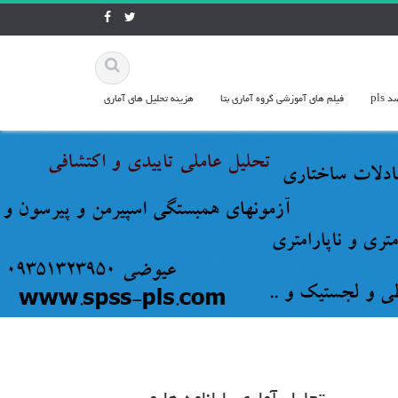
pls
فيلم هاي آموزشي گروه آماري بتا
هزينه تحليل هاي آماري