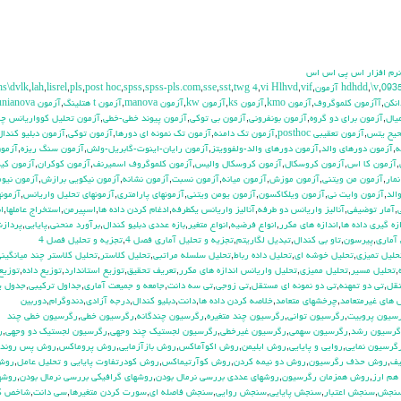
 نرم افزار اس پي اس اس
hs\dvlk
,
lah
,
lisrel
,
pls
,
post hoc
,
spss
,
spss-pls.com
,
sse
,
sst
,
twg 4
,
vi Hlhvd
,
vif
,
,
\v
,
093
انكن
,
آآزمون كلموگروف
,
آزمون kmo
,
آزمون ks
,
آزمون kw
,
آزمون manova
,
آزمون t هتلينگ
,
آزمون unianova
يال
,
آزمون براي دو گروه
,
آزمون بونفروني
,
آزمون بي توكي
,
آزمون پيوند خطي-خطي
,
آزمون تحليل كوواريانس چن
حيح يتس
,
آزمون تعقيبي posthoc
,
آزمون تك دامنه
,
آزمون تك نمونه اي دورها
,
آزمون توكي
,
آزمون دبليو كندال
ه
,
آزمون دورهاي والد
,
آزمون دورهاي والد-ولفوويتز
,
آزمون رايان-اينوت-گابريل-ولش
,
آزمون سنگ ريزه
,
آزمو
,
آزمون كا اس
,
آزمون كروسكال
,
آزمون كروسكال واليس
,
آزمون كلموگروف اسميرنف
,
آزمون كوكران
,
آزمون كيز
مار
,
آزمون من ويتني
,
آزمون موزش
,
آزمون ميانه
,
آزمون نسبت
,
آزمون نشانه
,
آزمون نيكويي برازش
,
آزمون نيوم
الد
,
آزمون وايت ني
,
آزمون ويلكاكسون
,
آزمون يومن ويتني
,
آزمونهاي پارامتري
,
آزمونهاي تحليل واريانس
,
آزمونه
,
آمار توضيفي
,
آناليز واريانس دو طرفه
,
آناليز واريانس يکطرفه
,
ادغام كردن داده ها
,
اسپيرمن
,
استخراج عاملها
,
ا
زه گيري داده ها
,
اندازه هاي مكرر
,
انواع فرضيه
,
انواع متغير
,
بازه عددي دبليو كندال
,
برآورد منحني
,
پايايي
,
پرداز
آماري
,
پيرسون
,
تاو بي کندال
,
تبديل لگاريتم
,
تجزيه و تحليل آماري فصل 4
,
تجزيه و تحليل فصل 4
حليل تميزي
,
تحليل خوشه اي
,
تحليل داده رباط
,
تحليل سلسله مراتبي
,
تحليل كلاستر
,
تحليل كلاستر چند ميانگين
,
تحليل مسير
,
تحليل مميزي
,
تحليل واريانس اندازه هاي مكرر
,
تعريف تحقيق
,
توزيع استاندارد
,
توزيع داده
,
توزيع
تقل
,
تي دو تمهنه
,
تي دو نمونه اي مستقل
,
تي زوجي
,
تي سه دانت
,
جامعه و جميعت آماري
,
جداول تركيبي
,
جدول ي
هاي غيرمتعامد
,
چرخشهاي متعامد
,
خلاصه كردن داده ها
,
دانت
,
دبليو كندال
,
درجه آزادي
,
دندوگرام
,
دوربين
سيون پروبيت
,
رگرسيون تواني
,
رگرسيون چند متغيره
,
رگرسيون چندگانه
,
رگرسيون خطي
,
رگرسيون خطي چند
گرسيون رشد
,
رگرسيون سهمي
,
رگرسيون غيرخطي
,
رگرسيون لجستيك چند وجهي
,
رگرسيون لجستيك دو وجهي
,
ر
گرسيون نمايي
,
روايي و پايايي
,
روش ابليمن
,
روش اكوآماكس
,
روش بازآزمايي
,
روش پروماكس
,
روش پس رونده
يف
,
روش حذف رگرسيون
,
روش دو نيمه كردن
,
روش كوآرتيماكس
,
روش كودرتفاوت پايايي و تحليل عامل
,
روش
هم ارز
,
روش همزمان رگرسيون
,
روشهاي عددي بررسي نرمال بودن
,
روشهاي گرافيكي بررسي نرمال بودن
,
روشه
نجش
,
سنجش اعتبار
,
سنجش پايايي
,
سنجش روايي
,
سنجش فاصله اي
,
سورت كردن متغيرها
,
سي دانت
,
شاخص ك