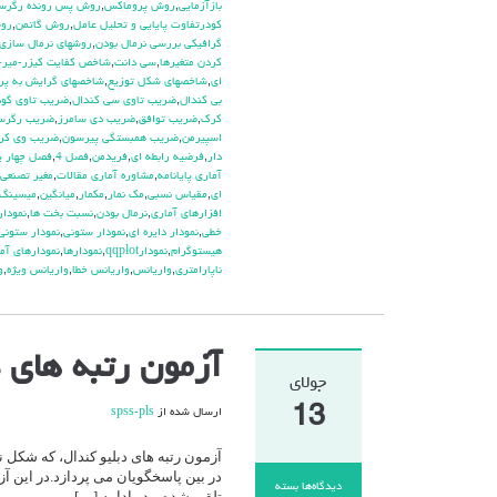
بازآزمايي
,
روش پروماكس
,
روش پس رونده رگرس
كودرتفاوت پايايي و تحليل عامل
,
روش گاتمن
,
روش
گرافيكي بررسي نرمال بودن
,
روشهاي نرمال سازي 
كردن متغيرها
,
سي دانت
,
شاخص كفايت كيزر-مير-ا
اي
,
شاخصهاي شكل توزيع
,
شاخصهاي گرايش به پر
بي كندال
,
ضريب تاوي سي كندال
,
ضريب تاوي گود
كرك
,
ضريب توافق
,
ضريب دي سامرز
,
ضريب رگرسي
اسپيرمن
,
ضريب همبستگي پيرسون
,
ضريب وي كرا
دار
,
فرضيه رابطه اي
,
فريدمن
,
فصل 4
,
فصل چهار پا
آماري پايانامه
,
مشاوره آماري مقالات
,
مغير تصنعي
اي
,
مقياس نسبي
,
مك نمار
,
مكمار
,
ميانگين
,
ميسينگ
افزارهاي آماري
,
نرمال بودن
,
نسبت بخت ها
,
نمودار plot
خطي
,
نمودار دايره اي
,
نمودار ستوني
,
نمودار ستوني
هيستوگرام
,
نمودارqqplot
,
نمودارها
,
نمودارهاي آم
ناپارامتري
,
واريانس
,
واريانس خطا
,
واريانس ويژه
,
و
آزمون رتبه های دبلیو کندال
جولای
13
ارسال شده از
spss-pls
آزمون رتبه های دبلیو کندال، که شکل
در بین پاسخگویان می پردازد.در این آز
دیدگاه‌ها
بسته
تلقی شده و در ادامه […]