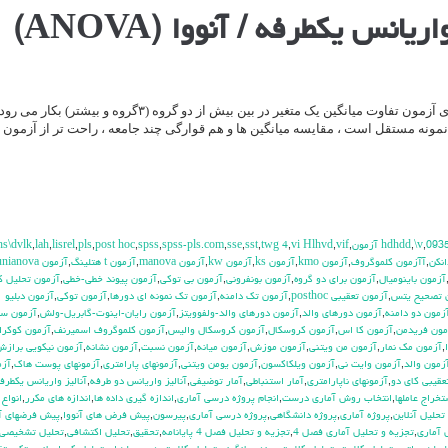
آزمون F یا تحلیل واریانس یکطرفه برای آزمون تفاوت میانگین یک متغیر در بین بیش از دو گروه (۳گروه و 
و نمونه مستقل است ، مقایسه میانگین ها و هم قوارگی چند جامعه ، راحت تر از آزمون
hs\dvlk
,
lah
,
lisrel
,
pls
,
post hoc
,
spss
,
spss-pls.com
,
sse
,
sst
,
twg 4
,
vi Hlhvd
,
vif
,
,
\v
,
093
انكن
,
آآزمون كلموگروف
,
آزمون kmo
,
آزمون ks
,
آزمون kw
,
آزمون manova
,
آزمون t هتلينگ
,
آزمون unianova
آزمون باينوميال
,
آزمون براي دو گروه
,
آزمون بونفروني
,
آزمون بي توكي
,
آزمون پيوند خطي-خطي
,
آزمون تحليل ك
 تصحيح يتس
,
آزمون تعقيبي posthoc
,
آزمون تك دامنه
,
آزمون تك نمونه اي دورها
,
آزمون توكي
,
آزمون دبليو
زمون دو دامنه
,
آزمون دورهاي والد
,
آزمون دورهاي والد-ولفوويتز
,
آزمون رايان-اينوت-گابريل-ولش
,
آزمون س
مون فريدمن
,
آزمون كا اس
,
آزمون كروسكال
,
آزمون كروسكال واليس
,
آزمون كلموگروف اسميرنف
,
آزمون كوكرا
,
آزمون مك نمار
,
آزمون من ويتني
,
آزمون موزش
,
آزمون ميانه
,
آزمون نسبت
,
آزمون نشانه
,
آزمون نيكويي براز
زمون والد
,
آزمون وايت ني
,
آزمون ويلكاكسون
,
آزمون يومن ويتني
,
آزمونهاي پارامتري
,
آزمونهاي پوست هاك
,
آزم
عقيبي كاي دو
,
آزمونهاي ناپارامتري
,
آمار استنباطي
,
آمار توضيفي
,
آناليز واريانس دو طرفه
,
آناليز واريانس يكطرف
تخراج عاملها
,
انتخاب روش آماري درست
,
انجام پروژه درسي آماري
,
اندازه گيري داده ها
,
اندازه هاي مكرر
,
انواع
حليل آنلاين
,
پروژه آماري
,
پروژه دانشگاهي
,
پروژه درسي آماري
,
پيرسون
,
پيش فرض هاي آنووا
,
پيش فرضهاي آ‍
 آماري
,
تجزيه و تحليل آماري فصل 4
,
تجزيه و تحليل فصل 4 پايانامه
,
تحقيق
,
تحليل اكتشافي
,
تحليل تشخيصي