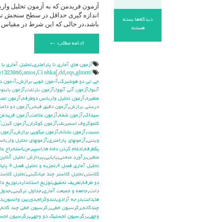
دیدگاه‌ها
بسته
باشد،در حالی که این شرط در مقیاس 
برای
هستند
آزمون
ادامه مطلب ←
فریدمن
/
تحلیل
آزمون هاي آماري نا پارامتري
,
تحليل آماري با
واریانس
\hdhdd
glmrm آزمون
,
eqs
,
dd
,
Ci nhka[
,
amos
,
51323950
دو
جي تي دو هوشبرگ
,
آ»مون خوبي برازش
,
آ»مون د
طرفه
آننوا
,
آزمون آني آنووا
,
آزمون بارتلت
,
آزمون باينوم
(
متغيره
,
آزمون تحليل واريانس دوطرفه
,
آزمون تص
Friedman)
درستي برازش
,
آزمون دقيق فيشر
,
آزمون دو دامن
سيداك
,
آزمون شفه
,
آزمون علامت
,
آزمون فريدمن
كلموگروف اسميرنف
,
آزمون كوكران
,
آزمون كيزر
,
آ
نسبت
,
آزمون نشانه
,
آزمون نيكويي برازش
,
آزمون 
ويتني
,
آزمونهاي پارامتري
,
آزمونهاي تحليل واريان
يکطرفه
,
ادغام كردن داده ها
,
اسپيرمن
,
استخراج عام
متغير
,
برآورد منحني
,
پايايي
,
پردازش تحليل آنلاين
تحليل آماري فصل 4
,
تجزيه و تحليل فصل 4 پايانامه
كلاستر
,
تحليل كلاستر چند ميانگيني
,
تحليل كلاستر
دو طرفه
,
تعريف تحقيق
,
توزيع استاندارد
,
توزيع دا
دانت
,
جامعه و جميعت آماري
,
جداول تركيبي
,
جدول 
ها
,
دانت
,
درجه آزادي
,
دندوگرام
,
دوربين واتسون
,
دي
چندگانه
,
رگرسيون خطي
,
رگرسيون خطي چند گانه
,
وجهي
,
رگرسيون لجستيك دو وجهي
,
رگرسيون لجس