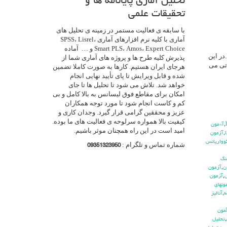
تحلیل آماری پایانامه ها و
تحقیقات علمی
با سابقه ی فعالیت مستمر در زمینه ی تحلیل های
آماری با کلیه نرم افزارهای آماری SPSS، Lisrel،
Smart PLS، Amos، Expert Choice و … آماده
بیشتر) بکار می رود.در این
پذیرش کلیه طرح ها و پروژه های آماری شما از
 تی می
هرجای ایران هستیم. کارها به صورت کاملا تضمین
شده و قابل ویرایش تا پای تأیید نهایی انجام
خواهد شد. تلاش می شود تا تحلیل ها تا جای
امکان برای مقاطع فوق لیسانس به بالا کامل و بی
کم و کاست انجام شود تا مورد توجه همکاران
عزیز و محققین گرامی قرار گیرد. وجدان کاری و
کیفیت بالا همواره سرلوحه ی فعالیت های ما بوده.
,
آ»مون
امید است در این راه همچنان موثر باشیم.
,
آزمون
وواريانس
شماره تماس و تلگرام :
09351323950
نگ
ن
,
آزمون
ش
,
آزمون
ونهاي
ه
,
آناليز
مون
,
تحليل