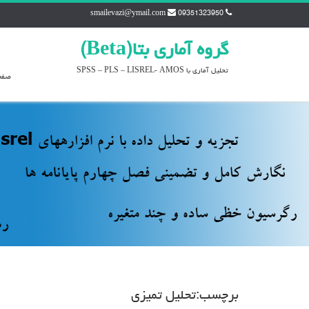
smailevazi@ymail.com
09351323950
گروه آماري بتا(Beta)
تحليل آماري با SPSS – PLS – LISREL- AMOS
صفح
برچسب:تحليل تميزي