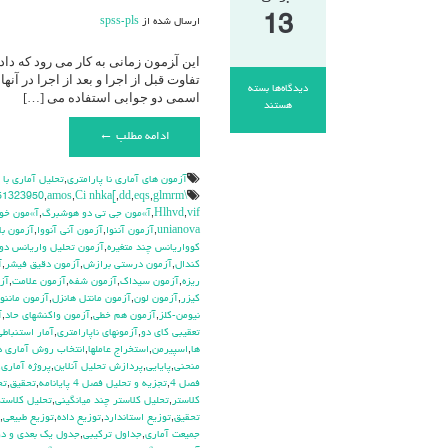
13
ارسال شده از
spss-pls
این آ‍زمون زمانی به کار می رود که د
تفاوت قبل از اجرا و بعد از اجرا در آ
دیدگاه‌ها
بسته
اسمی دو جوابی استفاده می […]
برای
هستند
مک
ادامه مطلب ←
نمار(
Mc
Nemar
آزمون هاي آماري نا پارامتري
,
تحليل آماري با
Test)
\hdhdd
glmrm آزمون
,
eqs
,
dd
,
Ci nhka[
,
amos
,
51323950
vif
,
Hlhvd
,
آ»مون جي تي دو هوشبرگ
,
آ»مون خو
unianova
,
آزمون آننوا
,
آزمون آني آنووا
,
آزمون با
كوواريانس چند متغيره
,
آزمون تحليل واريانس دو
كندال
,
آزمون درستي برازش
,
آزمون دقيق فيشر
,
آ
ريزه
,
آزمون سيداك
,
آزمون شفه
,
آزمون علامت
,
آز
كيزر
,
آزمون لون
,
آزمون مانتل هانزل
,
آزمون ماننوا
نيومن-كلز
,
آزمون هم خطي
,
آزمون واكنشهاي حاد
,
آ
تعقيبي كاي دو
,
آزمونهاي ناپارامتري
,
آمار استنباطي
ها
,
اسپيرمن
,
استخراج عاملها
,
انتخاب روش آماري 
منحني
,
پايايي
,
پردازش تحليل آنلاين
,
پروژه آماري
,
فصل 4
,
تجزيه و تحليل فصل 4 پايانامه
,
تحقيق
,
تح
كلاستر
,
تحليل كلاستر چند ميانگيني
,
تحليل كلاستر
تحقيق
,
توزيع استاندارد
,
توزيع داده
,
توزيع طبيعي
,
جميعت آماري
,
جداول تركيبي
,
جدول يك بعدي و دو