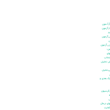
,
آ»مون
,
آزمون
د
,
آزمون
ن
ر
,
آزمون
ن-
اي
نتخاب
ش تحليل
ي
,
تحليل
ك بعدي و
گرسيون
اي نرمال
فايت