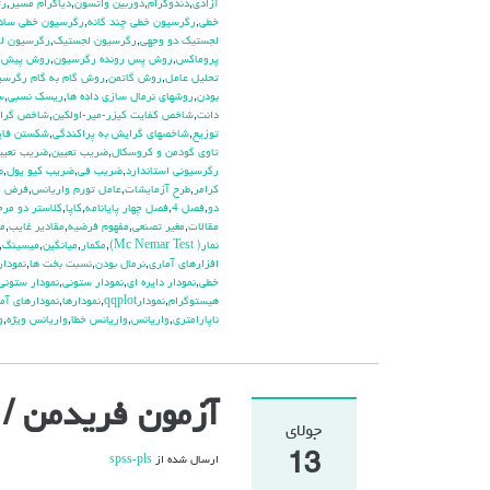
آزادي
,
دندوگرام
,
دوربين واتسون
,
دياگرام مسير
,
رت
خطي
,
رگرسيون خطي چند گانه
,
رگرسيون خطي ساد
لجستيك دو وجهي
,
رگرسيون لجستيک
,
رگرسيون لگ
پروماكس
,
روش پس رونده رگرسيون
,
روش پيش ر
تحليل عامل
,
روش گاتمن
,
روش گام به گام رگرسي
بودن
,
روشهاي نرمال سازي داده ها
,
ريسك نسبي
,
س
دانت
,
شاخص كفايت كيزر-مير-اولكين
,
شاخص گراي
توزيع
,
شاخصهاي گرايش به پراكندگي
,
شكستن فاي
تاوي گودمن و كروسكال
,
ضريب تعيين
,
ضريب تعيي
رگرسيوني استاندارد
,
ضريب في
,
ضريب كيو يول
,
ض
كرامر
,
طرح آزمايشات
,
عامل تورم واريانس
,
فرض خ
دو
,
فصل 4
,
فصل چهار پايانامه
,
كاپا
,
كلاستر دو مرح
مقالات
,
مغير تصنعي
,
مفهوم فرضيه
,
مقادير غايب
,
م
نمار( Mc Nemar Test)
,
مكمار
,
ميانگين
,
ميسينگ
,
افزارهاي آماري
,
نرمال بودن
,
نسبت بخت ها
,
نمودار plot
خطي
,
نمودار دايره اي
,
نمودار ستوني
,
نمودار ستوني
هيستوگرام
,
نمودارqqplot
,
نمودارها
,
نمودارهاي آم
ناپارامتري
,
واريانس
,
واريانس خطا
,
واريانس ويژه
,
و
آزمون فریدمن / تحلی
جولای
13
ارسال شده از
spss-pls