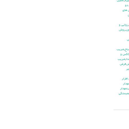
يره
,
تحليل
دو
هاي
,
روايي و
ن
,
روش
باخ
,
ضريب
اكس و
دا
,
ضريب
ر
,
فرض
ير
افزار
ودار
,
نمودار
مبستگي