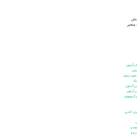
نجش
متغیر
,
آزمون
ليل
مون دبليو
نگ
ن
,
آزمون
ش
,
آزمون
,
آزمونهاي
يل آماري
ف
عه و
رجه