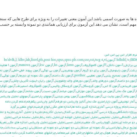
اده ها به صورت اسمی باشد.این آ‍مون معنی تغییرات را به ویژه برای طرح هایی که س
نها مهم است، نشان می دهد.این آ‍زمون برای ارزیابی همانندی دو نمونه وابسته بر حسب 
 نرم افزار اس پي اس اس
hs\dvlk
,
l; klhv
,
lah
,
lisrel
,
pls
,
post hoc
,
spss
,
spss-pls.com
,
sse
,
sst
,
twg 4
,
vi
,
,
\v
,
093
بي برازش
,
آ»مون دانكن
,
آآزمون كلموگروف
,
آزمون kmo
,
آزمون ks
,
آزمون kw
,
آزمون manova
,
آزمون t هتلينگ
رتلت
,
آزمون باينوميال
,
آزمون براي دو گروه
,
آزمون بونفروني
,
آزمون بي توكي
,
آزمون پيوند خطي-خطي
,
آزمون تح
طرفه
,
آزمون تصحيح يتس
,
آزمون تعقيبي posthoc
,
آزمون تك دامنه
,
آزمون تك نمونه اي دورها
,
آزمون توكي
,
آز
زمون دو دامنه
,
آزمون دورهاي والد
,
آزمون دورهاي والد-ولفوويتز
,
آزمون رايان-اينوت-گابريل-ولش
,
آزمون س
مون فريدمن
,
آزمون كا اس
,
آزمون كروسكال
,
آزمون كروسكال واليس
,
آزمون كلموگروف اسميرنف
,
آزمون كوكرا
,
آزمون مك نمار
,
آزمون من ويتني
,
آزمون موزش
,
آزمون ميانه
,
آزمون نسبت
,
آزمون نشانه
,
آزمون نيكويي براز
زمون والد
,
آزمون وايت ني
,
آزمون ويلكاكسون
,
آزمون يومن ويتني
,
آزمونهاي پارامتري
,
آزمونهاي تحليل واريانس
,
آمار توضيفي
,
آ‍مون ناپارامتري مك نمار
,
آناليز واريانس دو طرفه
,
آناليز واريانس يکطرفه
,
ادغام كردن داده
درست
,
انجام پروژه درسي آماري
,
اندازه گيري داده ها
,
اندازه هاي مكرر
,
انواع فرضيه
,
انواع متغير
,
برآورد
پروژه دانشگاهي
,
پروژه درسي آماري
,
پيرسون
,
تاو بي کندال
,
تبديل لگاريتم
,
تجزيه و تحليل آماري
,
تجزيه و تحل
ليل اكتشافي
,
تحليل تشخيصي
,
تحليل تميزي
,
تحليل خوشه اي
,
تحليل داده رباط
,
تحليل سلسله مراتبي
,
تحليل
 دو مرحله اي
,
تحليل كوواريانس تك متغيره
,
تحليل مسير
,
تحليل مميزي
,
تحليل واريانس اندازه هاي مكرر
,
تعري
توزيع نرمال
,
تولرانس
,
تي تک نمونه اي مستقل
,
تي دو تمهنه
,
تي دو نمونه اي مستقل
,
تي زوجي
,
تي سه دانت
,
جام
 بعدي فراواني
,
جيمز هوئل
,
چرخش عاملها
,
چرخش هاي غيرمتعامد
,
چرخشهاي متعامد
,
خلاصه كردن داده ها
,
دانت
,
د