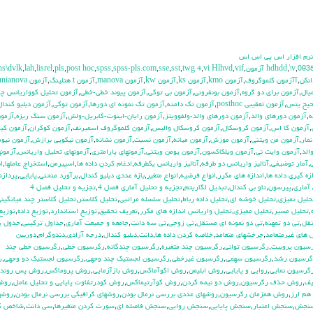
 نرم افزار اس پي اس اس
hs\dvlk
,
lah
,
lisrel
,
pls
,
post hoc
,
spss
,
spss-pls.com
,
sse
,
sst
,
twg 4
,
vi Hlhvd
,
vif
,
,
\v
,
093
انكن
,
آآزمون كلموگروف
,
آزمون kmo
,
آزمون ks
,
آزمون kw
,
آزمون manova
,
آزمون t هتلينگ
,
آزمون unianova
يال
,
آزمون براي دو گروه
,
آزمون بونفروني
,
آزمون بي توكي
,
آزمون پيوند خطي-خطي
,
آزمون تحليل كوواريانس چن
حيح يتس
,
آزمون تعقيبي posthoc
,
آزمون تك دامنه
,
آزمون تك نمونه اي دورها
,
آزمون توكي
,
آزمون دبليو كندال
ه
,
آزمون دورهاي والد
,
آزمون دورهاي والد-ولفوويتز
,
آزمون رايان-اينوت-گابريل-ولش
,
آزمون سنگ ريزه
,
آزمو
,
آزمون كا اس
,
آزمون كروسكال
,
آزمون كروسكال واليس
,
آزمون كلموگروف اسميرنف
,
آزمون كوكران
,
آزمون كيز
مار
,
آزمون من ويتني
,
آزمون موزش
,
آزمون ميانه
,
آزمون نسبت
,
آزمون نشانه
,
آزمون نيكويي برازش
,
آزمون نيوم
الد
,
آزمون وايت ني
,
آزمون ويلكاكسون
,
آزمون يومن ويتني
,
آزمونهاي پارامتري
,
آزمونهاي تحليل واريانس
,
آزمونه
,
آمار توضيفي
,
آناليز واريانس دو طرفه
,
آناليز واريانس يکطرفه
,
ادغام كردن داده ها
,
اسپيرمن
,
استخراج عاملها
,
ا
زه گيري داده ها
,
اندازه هاي مكرر
,
انواع فرضيه
,
انواع متغير
,
بازه عددي دبليو كندال
,
برآورد منحني
,
پايايي
,
پرداز
آماري
,
پيرسون
,
تاو بي کندال
,
تبديل لگاريتم
,
تجزيه و تحليل آماري فصل 4
,
تجزيه و تحليل فصل 4
حليل تميزي
,
تحليل خوشه اي
,
تحليل داده رباط
,
تحليل سلسله مراتبي
,
تحليل كلاستر
,
تحليل كلاستر چند ميانگين
,
تحليل مسير
,
تحليل مميزي
,
تحليل واريانس اندازه هاي مكرر
,
تعريف تحقيق
,
توزيع استاندارد
,
توزيع داده
,
توزيع
تقل
,
تي دو تمهنه
,
تي دو نمونه اي مستقل
,
تي زوجي
,
تي سه دانت
,
جامعه و جميعت آماري
,
جداول تركيبي
,
جدول ي
هاي غيرمتعامد
,
چرخشهاي متعامد
,
خلاصه كردن داده ها
,
دانت
,
دبليو كندال
,
درجه آزادي
,
دندوگرام
,
دوربين
سيون پروبيت
,
رگرسيون تواني
,
رگرسيون چند متغيره
,
رگرسيون چندگانه
,
رگرسيون خطي
,
رگرسيون خطي چند
گرسيون رشد
,
رگرسيون سهمي
,
رگرسيون غيرخطي
,
رگرسيون لجستيك چند وجهي
,
رگرسيون لجستيك دو وجهي
,
ر
گرسيون نمايي
,
روايي و پايايي
,
روش ابليمن
,
روش اكوآماكس
,
روش بازآزمايي
,
روش پروماكس
,
روش پس رونده
يف
,
روش حذف رگرسيون
,
روش دو نيمه كردن
,
روش كوآرتيماكس
,
روش كودرتفاوت پايايي و تحليل عامل
,
روش
هم ارز
,
روش همزمان رگرسيون
,
روشهاي عددي بررسي نرمال بودن
,
روشهاي گرافيكي بررسي نرمال بودن
,
روشه
نجش
,
سنجش اعتبار
,
سنجش پايايي
,
سنجش روايي
,
سنجش فاصله اي
,
سورت كردن متغيرها
,
سي دانت
,
شاخص ك