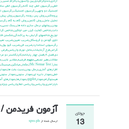
آزادي
,
دندوگرام
,
دوربين واتسون
,
دياگرام مسير
,
رت
خطي
,
رگرسيون خطي چند گانه
,
رگرسيون خطي ساد
لجستيك دو وجهي
,
رگرسيون لجستيک
,
رگرسيون لگ
پروماكس
,
روش پس رونده رگرسيون
,
روش پيش ر
تحليل عامل
,
روش گاتمن
,
روش گام به گام رگرسي
بودن
,
روشهاي نرمال سازي داده ها
,
ريسك نسبي
,
س
دانت
,
شاخص كفايت كيزر-مير-اولكين
,
شاخص گراي
توزيع
,
شاخصهاي گرايش به پراكندگي
,
شكستن فاي
تاوي گودمن و كروسكال
,
ضريب تعيين
,
ضريب تعيي
رگرسيوني استاندارد
,
ضريب في
,
ضريب كيو يول
,
ض
كرامر
,
طرح آزمايشات
,
عامل تورم واريانس
,
فرض خ
دو
,
فصل 4
,
فصل چهار پايانامه
,
كاپا
,
كلاستر دو مرح
مقالات
,
مغير تصنعي
,
مفهوم فرضيه
,
مقادير غايب
,
م
نمار( Mc Nemar Test)
,
مكمار
,
ميانگين
,
ميسينگ
,
افزارهاي آماري
,
نرمال بودن
,
نسبت بخت ها
,
نمودار plot
خطي
,
نمودار دايره اي
,
نمودار ستوني
,
نمودار ستوني
هيستوگرام
,
نمودارqqplot
,
نمودارها
,
نمودارهاي آم
ناپارامتري
,
واريانس
,
واريانس خطا
,
واريانس ويژه
,
و
آزمون فریدمن / تحلی
جولای
13
ارسال شده از
spss-pls