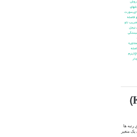
روش
شهاي
اي
,
سورت
 فاصله
ضريب تاو
 نيجل
بستگي
شاوره
صله
,
نرم
دار
رتبه ها
 یک متغیر