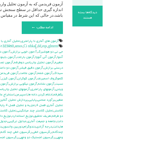
دیدگاه‌ها
بسته
باشد،در حالی که این شرط در مقیاس 
برای
هستند
آزمون
ادامه مطلب ←
فریدمن
/
تحلیل
آزمون هاي آماري نا پارامتري
,
تحليل آماري با
واریانس
\hdhdd
glmrm آزمون
,
eqs
,
dd
,
Ci nhka[
,
amos
,
51323950
دو
جي تي دو هوشبرگ
,
آ»مون خوبي برازش
,
آ»مون د
طرفه
آننوا
,
آزمون آني آنووا
,
آزمون بارتلت
,
آزمون باينوم
(
متغيره
,
آزمون تحليل واريانس دوطرفه
,
آزمون تص
Friedman)
درستي برازش
,
آزمون دقيق فيشر
,
آزمون دو دامن
سيداك
,
آزمون شفه
,
آزمون علامت
,
آزمون فريدمن
كلموگروف اسميرنف
,
آزمون كوكران
,
آزمون كيزر
,
آ
نسبت
,
آزمون نشانه
,
آزمون نيكويي برازش
,
آزمون 
ويتني
,
آزمونهاي پارامتري
,
آزمونهاي تحليل واريان
يکطرفه
,
ادغام كردن داده ها
,
اسپيرمن
,
استخراج عام
متغير
,
برآورد منحني
,
پايايي
,
پردازش تحليل آنلاين
تحليل آماري فصل 4
,
تجزيه و تحليل فصل 4 پايانامه
كلاستر
,
تحليل كلاستر چند ميانگيني
,
تحليل كلاستر
دو طرفه
,
تعريف تحقيق
,
توزيع استاندارد
,
توزيع دا
دانت
,
جامعه و جميعت آماري
,
جداول تركيبي
,
جدول 
ها
,
دانت
,
درجه آزادي
,
دندوگرام
,
دوربين واتسون
,
دي
چندگانه
,
رگرسيون خطي
,
رگرسيون خطي چند گانه
,
وجهي
,
رگرسيون لجستيك دو وجهي
,
رگرسيون لجس