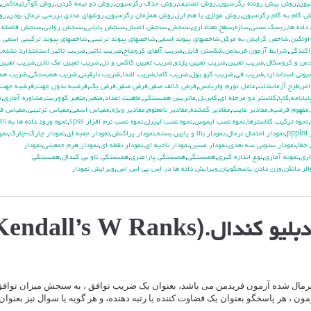
يون
,
روش پيش رونده رگرسيون
,
روش تصنيف
,
روش حذف رگرسيون
,
روش دو نيمه كردن
,
روش كوآرتيماكس
,
 گام به گام رگرسيون
,
روش موازي يا هم ارز
,
روش همزمان رگرسيون
,
روشهاي عددي بررسي نرمال بودن
,
رو
داده ها
,
ريسك نسبي
,
سازه
,
سطح معناداري
,
سنجش
,
سنجش اعتبار
,
سنجش پايايي
,
سنجش روايي
,
سنجش فاصله 
ولكين
,
شاخص گرايش به مركز
,
شاخصهاي پيوند اسمي
,
شاخصهاي پيوند ترتيبي
,
شاخصهاي پيوند تركيبي اسمي و
اكندگي
,
شرايط آزمون فريدمن
,
شكستن فايل
,
ضريب آلفاي کرونباخ
,
ضريب تاثير
,
ضريب تاثير استانتدارد نشده
,
من و كروسكال
,
ضريب تعيين
,
ضريب تعيين پژدو
,
ضريب تعيين كاكس و نل
,
ضريب تعيين مك نادن
,
ضريب تعيين
وني استاندارد
,
ضريب في
,
ضريب كيو يول
,
ضريب گاما
,
ضريب لاندا
,
ضريب نايقيني
,
ضريب همبستگي
,
ضريب هم
مر
,
طرح آزمايشات
,
عامل تورم واريانس
,
فرض خالف صفر
,
فرض صفر
,
فرض يك
,
فرضيه بدون جهت
,
فرضيه جهت
يانامه
,
كاپا
,
كلاستر دو مرحله اي
,
گابريل
,
ماتريس همبستگي
,
ماهيت اعداد
,
متغير
,
متغير كووريت
,
مشاوره آماري
,
م
,
مفهوم فرضيه
,
مقادير غايب
,
مقادير گمشده
,
مقادير نامعلوم
,
مقادير ويژه
,
مقياس اسمي
,
مقياس ترتيبي
,
مقياس فا
,
نحوه تركيب كلاسترها
,
نحوه نصب ايموس
,
نحوه نصب ليزرل
,
نحوه نصب نرم افزار spss
,
نحوه ورود داده ها به spss
pp
,
نمودار احتمال نرمال
,
نمودار بالا و پايين بسته
,
نمودار پراكنش
,
نمودار جعبه اي
,
نمودار چارك-چارك
,
نمو
 خطا
,
نمودار ستوني سه بعدي
,
نمودار مسير
,
نمودار ناحيه اي
,
نمودار نقطه اي
,
نمودار هرم جمعيتي
,
نمودار
اري
,
نمونه آماري
,
نوع اندازه گيري
,
همبستگي
,
همبستگي پارامتري
,
همبستگي تاو بي کندال
,
همبستگي
الر دانكن
,
وزن دادن پاسخگويان
,
ويرايش داده ها در اس پي اس اس
,
ويرايش نمودار
.(Kendall’s W Ranks)
 نرمال شده آزمون فریدمن می باشد، بعنوان یک ضریب توافق ، به سنجش میزان توافق 
مون ، هر پاسخگو بعنوان یک قضاوت کننده یا رتبه دهنده، و هر گویه یا سوال نیز بعنوان