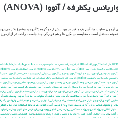
آزمون F یا تحلیل واریانس یکطرفه برای آزمون تفاوت میانگین یک متغیر در بین بیش از دو گروه (۳گروه و 
و نمونه مستقل است ، مقایسه میانگین ها و هم قوارگی چند جامعه ، راحت تر از آزمون
hs\dvlk
,
lah
,
lisrel
,
pls
,
post hoc
,
spss
,
spss-pls.com
,
sse
,
sst
,
twg 4
,
vi Hlhvd
,
vif
,
,
\v
,
093
انكن
,
آآزمون كلموگروف
,
آزمون kmo
,
آزمون ks
,
آزمون kw
,
آزمون manova
,
آزمون t هتلينگ
,
آزمون unianova
آزمون باينوميال
,
آزمون براي دو گروه
,
آزمون بونفروني
,
آزمون بي توكي
,
آزمون پيوند خطي-خطي
,
آزمون تحليل ك
 تصحيح يتس
,
آزمون تعقيبي posthoc
,
آزمون تك دامنه
,
آزمون تك نمونه اي دورها
,
آزمون توكي
,
آزمون دبليو
زمون دو دامنه
,
آزمون دورهاي والد
,
آزمون دورهاي والد-ولفوويتز
,
آزمون رايان-اينوت-گابريل-ولش
,
آزمون س
مون فريدمن
,
آزمون كا اس
,
آزمون كروسكال
,
آزمون كروسكال واليس
,
آزمون كلموگروف اسميرنف
,
آزمون كوكرا
,
آزمون مك نمار
,
آزمون من ويتني
,
آزمون موزش
,
آزمون ميانه
,
آزمون نسبت
,
آزمون نشانه
,
آزمون نيكويي براز
زمون والد
,
آزمون وايت ني
,
آزمون ويلكاكسون
,
آزمون يومن ويتني
,
آزمونهاي پارامتري
,
آزمونهاي پوست هاك
,
آزم
عقيبي كاي دو
,
آزمونهاي ناپارامتري
,
آمار استنباطي
,
آمار توضيفي
,
آناليز واريانس دو طرفه
,
آناليز واريانس يكطرف
تخراج عاملها
,
انتخاب روش آماري درست
,
انجام پروژه درسي آماري
,
اندازه گيري داده ها
,
اندازه هاي مكرر
,
انواع
حليل آنلاين
,
پروژه آماري
,
پروژه دانشگاهي
,
پروژه درسي آماري
,
پيرسون
,
پيش فرض هاي آنووا
,
پيش فرضهاي آ‍
 آماري
,
تجزيه و تحليل آماري فصل 4
,
تجزيه و تحليل فصل 4 پايانامه
,
تحقيق
,
تحليل اكتشافي
,
تحليل تشخيصي