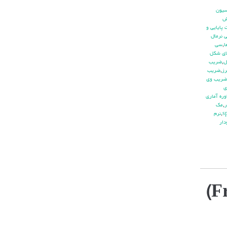
يون
ش
پايايي و
 نرمال
ا
,
سي
ي شكل
ل
,
ضريب
ز
,
ضريب
ضريب وي
ي
ره آماري
ر
,
مك
,
نرم
دار