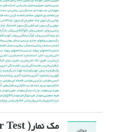
تميزي
,
تحليل خوشه اي
,
تحليل داده رباط
,
تحليل سل
مسير
,
تحليل مميزي
,
تحليل واريانس اندازه هاي م
تمهنه
,
تي دو نمونه اي مستقل
,
تي زوجي
,
تي سه دا
غيرمتعامد
,
چرخشهاي متعامد
,
خلاصه كردن داده ها
,
تواني
,
رگرسيون چند متغيره
,
رگرسيون چندگانه
,
رگ
سهمي
,
رگرسيون غيرخطي
,
رگرسيون لجستيك چند 
پايايي
,
روش ابليمن
,
روش اكوآماكس
,
روش بازآزم
دو نيمه كردن
,
روش كوآرتيماكس
,
روش كودرتفاوت
رگرسيون
,
روشهاي عددي بررسي نرمال بودن
,
روشه
اعتبار
,
سنجش پايايي
,
سنجش روايي
,
سنجش فاصله
اسمي
,
شاخصهاي پيوند ترتيبي
,
شاخصهاي پيوند تر
تاثير
,
ضريب تاثير استانتدارد نشده
,
ضريب تاو بي 
نل
,
ضريب تعيين مك نادن
,
ضريب تعيين نيجل كر
نايقيني
,
ضريب همبستگي
,
ضريب همبستگي اسپير
يك
,
فرضيه بدون جهت
,
فرضيه جهت دار
,
فرضيه راب
كووريت
,
مشاوره آماري
,
مشاوره آماري پايانامه
,
مشا
اسمي
,
مقياس ترتيبي
,
مقياس فاصله اي
,
مقياس ن
spss
,
نحوه ورود داده ها به spss
,
نرم افزارهاي آم
جعبه اي
,
نمودار چارك-چارك
,
نمودار خطي
,
نمودار د
هرم جمعيتي
,
نمودار هيستوگرام
,
نمودارqqplot
,
نمو
ناپارامتري
,
واريانس
,
واريانس خطا
,
واريانس ويژه
,
و
مک نمار( Mc Nemar Test)
جولای