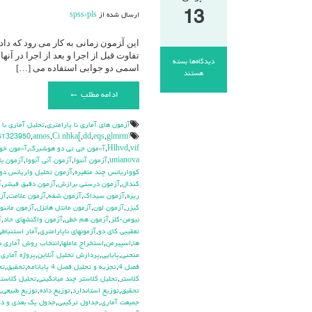
13
ارسال شده از
spss-pls
این آ‍زمون زمانی به کار می رود که د
تفاوت قبل از اجرا و بعد از اجرا در آ
دیدگاه‌ها
بسته
اسمی دو جوابی استفاده می […]
برای
هستند
مک
ادامه مطلب ←
نمار(
Mc
Nemar
آزمون هاي آماري نا پارامتري
,
تحليل آماري با
Test)
\hdhdd
glmrm آزمون
,
eqs
,
dd
,
Ci nhka[
,
amos
,
51323950
vif
,
Hlhvd
,
آ»مون جي تي دو هوشبرگ
,
آ»مون خو
unianova
,
آزمون آننوا
,
آزمون آني آنووا
,
آزمون با
كوواريانس چند متغيره
,
آزمون تحليل واريانس دو
كندال
,
آزمون درستي برازش
,
آزمون دقيق فيشر
,
آ
ريزه
,
آزمون سيداك
,
آزمون شفه
,
آزمون علامت
,
آز
كيزر
,
آزمون لون
,
آزمون مانتل هانزل
,
آزمون ماننوا
نيومن-كلز
,
آزمون هم خطي
,
آزمون واكنشهاي حاد
,
آ
تعقيبي كاي دو
,
آزمونهاي ناپارامتري
,
آمار استنباطي
ها
,
اسپيرمن
,
استخراج عاملها
,
انتخاب روش آماري 
منحني
,
پايايي
,
پردازش تحليل آنلاين
,
پروژه آماري
,
فصل 4
,
تجزيه و تحليل فصل 4 پايانامه
,
تحقيق
,
تح
كلاستر
,
تحليل كلاستر چند ميانگيني
,
تحليل كلاستر
تحقيق
,
توزيع استاندارد
,
توزيع داده
,
توزيع طبيعي
,
جميعت آماري
,
جداول تركيبي
,
جدول يك بعدي و دو