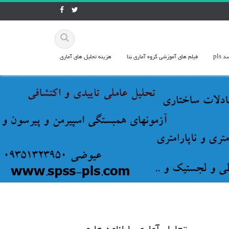
pls
فيلم هاي آموزشي گروه آماري بتا
هزينه تحليل هاي آماري