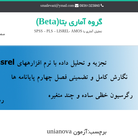
smailevazi@ymail.com
09351323950
گروه آماري بتا(Beta)
تحليل آماري با SPSS – PLS – LISREL- AMOS
صفح
برچسب:آزمون unianova