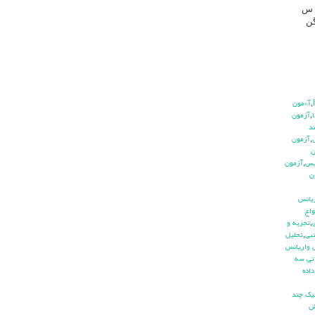
که مقیا س
ا همگن
,
آ»مون
,
آزمون
د
,
آزمون
ن
يس
,
آزمون
ن
ريانس
واع
,
تجزيه و
بي
,
تحليل
 واريانس
تي سه
اده
يك چند
ش