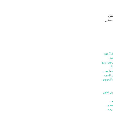
نجش
متغیر
,
آزمون
ليل
مون دبليو
نگ
ن
,
آزمون
ش
,
آزمون
,
آزمونهاي
يل آماري
ف
عه و
رجه