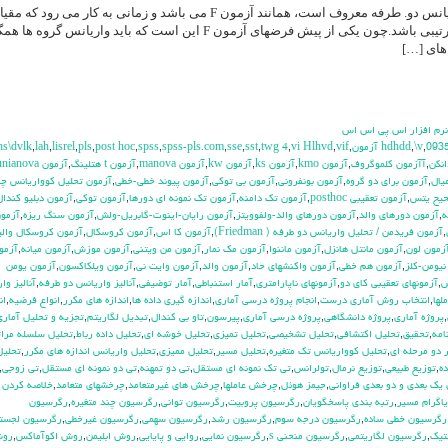
آزمون فریدمن که به آزمون تحلیل واریانس دو. طرفه معروف است، همانند آزمون F می باشد و زمانی به کار می رود 
اندازه گیری حداقل در سطح سنجش ترتیبی باشد.چون یکی از پیش فرضهای آزمون F این است که باید واریانس گروه ه
های […]
 نرم افزار اس پي اس اس
hs\dvlk
,
lah
,
lisrel
,
pls
,
post hoc
,
spss
,
spss-pls.com
,
sse
,
sst
,
twg 4
,
vi Hlhvd
,
vif
,
,
\v
,
093
انكن
,
آآزمون كلموگروف
,
آزمون kmo
,
آزمون ks
,
آزمون kw
,
آزمون manova
,
آزمون t هتلينگ
,
آزمون unianova
يال
,
آزمون براي دو گروه
,
آزمون بونفروني
,
آزمون بي توكي
,
آزمون پيوند خطي-خطي
,
آزمون تحليل كوواريانس چن
حيح يتس
,
آزمون تعقيبي posthoc
,
آزمون تك دامنه
,
آزمون تك نمونه اي دورها
,
آزمون توكي
,
آزمون دبليو كندال
ه
,
آزمون دورهاي والد
,
آزمون دورهاي والد-ولفوويتز
,
آزمون رايان-اينوت-گابريل-ولش
,
آزمون سنگ ريزه
,
آزمو
,
آزمون فريدمن / تحليل واريانس دو طرفه ( Friedman)
,
آزمون كا اس
,
آزمون كروسكال
,
آزمون كروسكال وال
زمون لون
,
آزمون مانتل هانزل
,
آزمون ماننوا
,
آزمون مك نمار
,
آزمون من ويتني
,
آزمون موزش
,
آزمون ميانه
,
آزمو
نيومن-كلز
,
آزمون هم خطي
,
آزمون واكنشهاي حاد
,
آزمون والد
,
آزمون وايت ني
,
آزمون ويلكاكسون
,
آزمون يومن
س
,
آزمونهاي تعقيبي كاي دو
,
آزمونهاي ناپارامتري
,
آمار استنباطي
,
آمار توضيفي
,
آناليز واريانس دو طرفه
,
آناليز وا
لها
,
انتخاب روش آماري درست
,
انجام پروژه درسي آماري
,
اندازه گيري داده ها
,
اندازه هاي مكرر
,
انواع فرضيه
,
ان
,
پروژه آماري
,
پروژه دانشگاهي
,
پروژه درسي آماري
,
پيرسون
,
تاو بي کندال
,
تبديل لگاريتم
,
تجزيه و تحليل آماري
,
تحقيق
,
تحليل اكتشافي
,
تحليل تشخيصي
,
تحليل تميزي
,
تحليل خوشه اي
,
تحليل داده رباط
,
تحليل سلسله مرات
 دو مرحله اي
,
تحليل كوواريانس تك متغيره
,
تحليل مسير
,
تحليل مميزي
,
تحليل واريانس اندازه هاي مكرر
,
تحليل
ده
,
توزيع طبيعي
,
توزيع نرمال
,
تولرانس
,
تي تک نمونه اي مستقل
,
تي دو تمهنه
,
تي دو نمونه اي مستقل
,
تي زوجي
,
يك بعدي و دو بعدي فراواني
,
جيمز هوئل
,
چرخش عاملها
,
چرخش هاي غيرمتعامد
,
چرخشهاي متعامد
,
خلاصه كردن د
اگرام مسير
,
رتبه بندي پاسخگويان
,
رگرسيون پروبيت
,
رگرسيون تواني
,
رگرسيون چند متغيره
,
رگرسيون
رگرسيون خطي ساده
,
رگرسيون درجه سوم
,
رگرسيون رشد
,
رگرسيون سهمي
,
رگرسيون غيرخطي
,
رگرسيون لجست
تيک
,
رگرسيون لگاريتمي
,
رگرسيون منحني s
,
رگرسيون نمايي
,
روايي و پايايي
,
روش ابليمن
,
روش اكوآماكس
,
رو