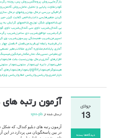
بازآزمايي
,
روش پروماكس
,
روش پس رونده رگرس
كودرتفاوت پايايي و تحليل عامل
,
روش گاتمن
,
روش
گرافيكي بررسي نرمال بودن
,
روشهاي نرمال سازي 
كردن متغيرها
,
سي دانت
,
شاخص كفايت كيزر-مير-ا
اي
,
شاخصهاي شكل توزيع
,
شاخصهاي گرايش به پر
بي كندال
,
ضريب تاوي سي كندال
,
ضريب تاوي گود
كرك
,
ضريب توافق
,
ضريب دي سامرز
,
ضريب رگرسي
اسپيرمن
,
ضريب همبستگي پيرسون
,
ضريب وي كرا
دار
,
فرضيه رابطه اي
,
فريدمن
,
فصل 4
,
فصل چهار پا
آماري پايانامه
,
مشاوره آماري مقالات
,
مغير تصنعي
اي
,
مقياس نسبي
,
مك نمار
,
مكمار
,
ميانگين
,
ميسينگ
افزارهاي آماري
,
نرمال بودن
,
نسبت بخت ها
,
نمودار plot
خطي
,
نمودار دايره اي
,
نمودار ستوني
,
نمودار ستوني
هيستوگرام
,
نمودارqqplot
,
نمودارها
,
نمودارهاي آم
ناپارامتري
,
واريانس
,
واريانس خطا
,
واريانس ويژه
,
و
آزمون رتبه های دبلیو کندال
جولای
13
ارسال شده از
spss-pls
آزمون رتبه های دبلیو کندال، که شکل
در بین پاسخگویان می پردازد.در این آز
دیدگاه‌ها
بسته
تلقی شده و در ادامه […]