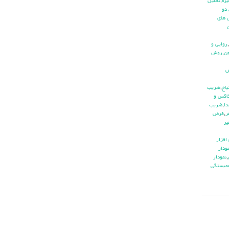
يره
,
تحليل
دو
هاي
,
روايي و
ن
,
روش
باخ
,
ضريب
اكس و
دا
,
ضريب
ر
,
فرض
ير
افزار
ودار
,
نمودار
مبستگي