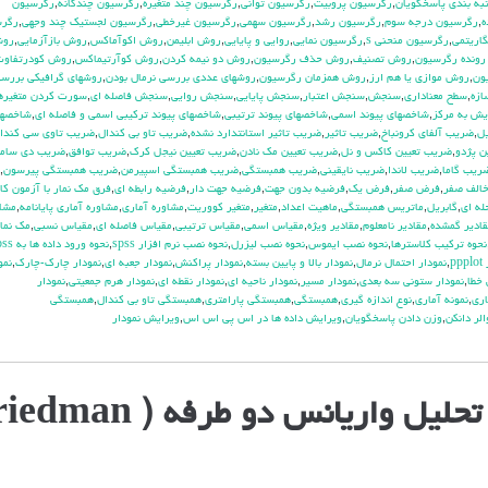
به بندي پاسخگويان
,
رگرسيون پروبيت
,
رگرسيون تواني
,
رگرسيون چند متغيره
,
رگرسيون چندگانه
,
رگرسيون
ه
,
رگرسيون درجه سوم
,
رگرسيون رشد
,
رگرسيون سهمي
,
رگرسيون غيرخطي
,
رگرسيون لجستيك چند وجهي
,
رگرس
اريتمي
,
رگرسيون منحني s
,
رگرسيون نمايي
,
روايي و پايايي
,
روش ابليمن
,
روش اكوآماكس
,
روش بازآزمايي
,
رو
ونده رگرسيون
,
روش تصنيف
,
روش حذف رگرسيون
,
روش دو نيمه كردن
,
روش كوآرتيماكس
,
روش كودرتفاوت 
ون
,
روش موازي يا هم ارز
,
روش همزمان رگرسيون
,
روشهاي عددي بررسي نرمال بودن
,
روشهاي گرافيكي بررسي
ازه
,
سطح معناداري
,
سنجش
,
سنجش اعتبار
,
سنجش پايايي
,
سنجش روايي
,
سنجش فاصله اي
,
سورت كردن متغيره
ش به مركز
,
شاخصهاي پيوند اسمي
,
شاخصهاي پيوند ترتيبي
,
شاخصهاي پيوند تركيبي اسمي و فاصله اي
,
شاخصها
ل
,
ضريب آلفاي کرونباخ
,
ضريب تاثير
,
ضريب تاثير استانتدارد نشده
,
ضريب تاو بي كندال
,
ضريب تاوي سي كندا
ن پژدو
,
ضريب تعيين كاكس و نل
,
ضريب تعيين مك نادن
,
ضريب تعيين نيجل كرك
,
ضريب توافق
,
ضريب دي سامر
ريب گاما
,
ضريب لاندا
,
ضريب نايقيني
,
ضريب همبستگي
,
ضريب همبستگي اسپيرمن
,
ضريب همبستگي پيرسون
,
الف صفر
,
فرض صفر
,
فرض يك
,
فرضيه بدون جهت
,
فرضيه جهت دار
,
فرضيه رابطه اي
,
فرق مك نمار با آزمون كا
له اي
,
گابريل
,
ماتريس همبستگي
,
ماهيت اعداد
,
متغير
,
متغير كووريت
,
مشاوره آماري
,
مشاوره آماري پايانامه
,
مشاو
قادير گمشده
,
مقادير نامعلوم
,
مقادير ويژه
,
مقياس اسمي
,
مقياس ترتيبي
,
مقياس فاصله اي
,
مقياس نسبي
,
مك نما
نحوه تركيب كلاسترها
,
نحوه نصب ايموس
,
نحوه نصب ليزرل
,
نحوه نصب نرم افزار spss
,
نحوه ورود داده ها به spss
pp
,
نمودار احتمال نرمال
,
نمودار بالا و پايين بسته
,
نمودار پراكنش
,
نمودار جعبه اي
,
نمودار چارك-چارك
,
نمو
 خطا
,
نمودار ستوني سه بعدي
,
نمودار مسير
,
نمودار ناحيه اي
,
نمودار نقطه اي
,
نمودار هرم جمعيتي
,
نمودار
اري
,
نمونه آماري
,
نوع اندازه گيري
,
همبستگي
,
همبستگي پارامتري
,
همبستگي تاو بي کندال
,
همبستگي
الر دانكن
,
وزن دادن پاسخگويان
,
ويرايش داده ها در اس پي اس اس
,
ويرايش نمودار
ل واریانس دو طرفه ( Friedman)