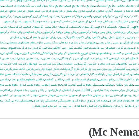
سله مراتبي
,
تحليل كلاستر
,
تحليل كلاستر چند ميانگيني
,
تحليل كلاستر دو مرحله اي
,
تحليل كوواريانس تك متغ
كرر
,
تعريف تحقيق
,
توزيع استاندارد
,
توزيع داده
,
توزيع طبيعي
,
توزيع نرمال
,
تولرانس
,
تي تک نمونه اي مستقل
,
تي 
نت
,
جامعه و جميعت آماري
,
جداول تركيبي
,
جدول يك بعدي و دو بعدي فراواني
,
جيمز هوئل
,
چرخش عاملها
,
چرخش 
دانت
,
درجه آزادي
,
دندوگرام
,
دوربين واتسون
,
دياگرام مسير
,
رتبه بندي پاسخگويان
,
رگرسيون پروبيت
,
رگرسيون
رسيون خطي
,
رگرسيون خطي چند گانه
,
رگرسيون خطي ساده
,
رگرسيون درجه سوم
,
رگرسيون رشد
,
رگرسيون
وجهي
,
رگرسيون لجستيك دو وجهي
,
رگرسيون لجستيک
,
رگرسيون لگاريتمي
,
رگرسيون منحني s
,
رگرسيون نمايي
ايي
,
روش پروماكس
,
روش پس رونده رگرسيون
,
روش پيش رونده رگرسيون
,
روش تصنيف
,
روش حذف رگرسيو
 پايايي و تحليل عامل
,
روش گاتمن
,
روش گام به گام رگرسيون
,
روش موازي يا هم ارز
,
روش همزمان
اي گرافيكي بررسي نرمال بودن
,
روشهاي نرمال سازي داده ها
,
ريسك نسبي
,
سازه
,
سطح معناداري
,
سنجش
,
سنجش
 اي
,
سورت كردن متغيرها
,
سي دانت
,
شاخص كفايت كيزر-مير-اولكين
,
شاخص گرايش به مركز
,
شاخصهاي پيوند
كيبي اسمي و فاصله اي
,
شاخصهاي شكل توزيع
,
شاخصهاي گرايش به پراكندگي
,
شكستن فايل
,
ضريب آلفاي کرون
كندال
,
ضريب تاوي سي كندال
,
ضريب تاوي گودمن و كروسكال
,
ضريب تعيين
,
ضريب تعيين پژدو
,
ضريب تعيين ك
ك
,
ضريب توافق
,
ضريب دي سامرز
,
ضريب رگرسيوني استاندارد
,
ضريب في
,
ضريب كيو يول
,
ضريب گاما
,
ضريب لان
من
,
ضريب همبستگي پيرسون
,
ضريب وي كرامر
,
طرح آزمايشات
,
عامل تورم واريانس
,
فرض خالف صفر
,
فرض صف
طه اي
,
فصل 4
,
فصل چهار پايانامه
,
كاپا
,
كلاستر دو مرحله اي
,
گابريل
,
ماتريس همبستگي
,
ماهيت اعداد
,
متغير
,
متغ
وره آماري مقالات
,
مغير تصنعي
,
مفهوم فرضيه
,
مقادير غايب
,
مقادير گمشده
,
مقادير نامعلوم
,
مقادير ويژه
,
مقياس
سبي
,
مك نمار
,
مكمار
,
ميانگين
,
ميسينگ
,
نحوه تركيب كلاسترها
,
نحوه نصب ايموس
,
نحوه نصب ليزرل
,
نحوه نصب نرم 
اري
,
نرمال بودن
,
نسبت بخت ها
,
نمودار ppplot
,
نمودار احتمال نرمال
,
نمودار بالا و پايين بسته
,
نمودار پراكنش
,
نم
ايره اي
,
نمودار ستوني
,
نمودار ستوني خطا
,
نمودار ستوني سه بعدي
,
نمودار مسير
,
نمودار ناحيه اي
,
نمودار نقطه اي
دارها
,
نمودارهاي آماري
,
نمونه آماري
,
نوع اندازه گيري
,
همبستگي
,
همبستگي پارامتري
,
همبستگي تاو بي کندال
,
ه
الر دانكن
,
وزن دادن پاسخگويان
,
ويرايش داده ها در اس پي اس اس
,
ويرايش نمودار