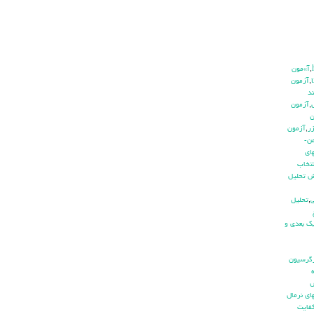
,
آ»مون
,
آزمون
د
,
آزمون
ن
ر
,
آزمون
ن-
اي
نتخاب
ش تحليل
ي
,
تحليل
ك بعدي و
گرسيون
اي نرمال
فايت