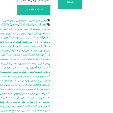
برای
هستند
آزمون
ادامه مطلب ←
رتبه
های
دبلیو
آزمون هاي آماري نا پارامتري
,
تحليل آماري با
کندال.
\hdhdd
glmrm آزمون
,
eqs
,
dd
,
Ci nhka[
,
amos
,
51323950
(Kendall’s
جي تي دو هوشبرگ
,
آ»مون خوبي برازش
,
آ»مون د
W
آننوا
,
آزمون آني آنووا
,
آزمون بارتلت
,
آزمون باينوم
Ranks)
متغيره
,
آزمون تحليل واريانس دوطرفه
,
آزمون تص
درستي برازش
,
آزمون دقيق فيشر
,
آزمون دو دامن
سيداك
,
آزمون شفه
,
آزمون علامت
,
آزمون فريدمن
لون
,
آزمون مانتل هانزل
,
آزمون ماننوا
,
آزمون مك ن
كلز
,
آزمون هم خطي
,
آزمون واكنشهاي حاد
,
آزمون و
تعقيبي كاي دو
,
آزمونهاي ناپارامتري
,
آمار استنباطي
روش آماري درست
,
انجام پروژه درسي آماري
,
اندا
آنلاين
,
پروژه آماري
,
پروژه دانشگاهي
,
پروژه درسي 
پايانامه
,
تحقيق
,
تحليل اكتشافي
,
تحليل تشخيصي
,
ت
كلاستر دو مرحله اي
,
تحليل كوواريانس تك متغيره
طبيعي
,
توزيع نرمال
,
تولرانس
,
تي تک نمونه اي مس
دو بعدي فراواني
,
جيمز هوئل
,
چرخش عاملها
,
چرخش 
واتسون
,
دياگرام مسير
,
رتبه بندي پاسخگويان
,
رگر
گانه
,
رگرسيون خطي ساده
,
رگرسيون درجه سوم
,
ر
لجستيک
,
رگرسيون لگاريتمي
,
رگرسيون منحني s
,
ر
رگرسيون
,
روش پيش رونده رگرسيون
,
روش تصن
گاتمن
,
روش گام به گام رگرسيون
,
روش موازي يا 
سازي داده ها
,
ريسك نسبي
,
سازه
,
سطح معناداري
,
س