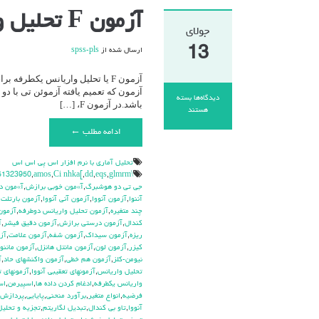
آزمون F تحلیل واریانس یکطرفه / آنووا (ANOVA)
جولای
13
ارسال شده از
spss-pls
آزمون که تعمیم یافته آزموئن تی با د
دیدگاه‌ها
بسته
باشد.در آزمون F، […]
برای
هستند
آزمون
ادامه مطلب ←
F
تحلیل
واریانس
تحليل آماري با نرم افزار اس پي اس اس
یکطرفه
\hdhdd
glmrm آزمون
,
eqs
,
dd
,
Ci nhka[
,
amos
,
51323950
/
جي تي دو هوشبرگ
,
آ»مون خوبي برازش
,
آ»مون د
آنووا
آننوا
,
آزمون آنووا
,
آزمون آني آنووا
,
آزمون بارتلت
,
(ANOVA)
چند متغيره
,
آزمون تحليل واريانس دوطرفه
,
آزمون
كندال
,
آزمون درستي برازش
,
آزمون دقيق فيشر
,
آ
ريزه
,
آزمون سيداك
,
آزمون شفه
,
آزمون علامت
,
آز
كيزر
,
آزمون لون
,
آزمون مانتل هانزل
,
آزمون ماننوا
نيومن-كلز
,
آزمون هم خطي
,
آزمون واكنشهاي حاد
,
آ
تحليل واريانس
,
آزمونهاي تعقيبي آنووا
,
آزمونهاي ت
واريانس يکطرفه
,
ادغام كردن داده ها
,
اسپيرمن
,
اس
فرضيه
,
انواع متغير
,
برآورد منحني
,
پايايي
,
پردازش ت
آنووا
,
تاو بي کندال
,
تبديل لگاريتم
,
تجزيه و تحليل