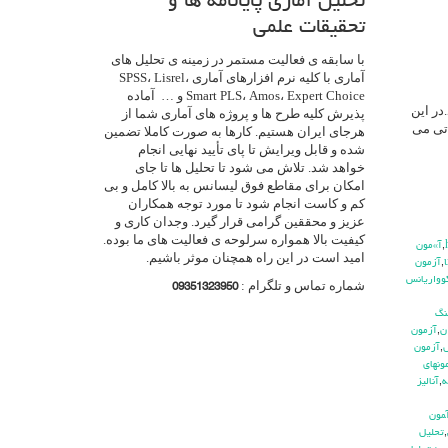
تحلیل آماری پایانامه ها و
تحقیقات علمی
با سابقه ی فعالیت مستمر در زمینه ی تحلیل های
آماری با کلیه نرم افزارهای آماری SPSS، Lisrel،
Smart PLS، Amos، Expert Choice و … آماده
بیشتر) بکار می رود.در این
پذیرش کلیه طرح ها و پروژه های آماری شما از
 تی می
هرجای ایران هستیم. کارها به صورت کاملا تضمین
شده و قابل ویرایش تا پای تأیید نهایی انجام
خواهد شد. تلاش می شود تا تحلیل ها تا جای
امکان برای مقاطع فوق لیسانس به بالا کامل و بی
کم و کاست انجام شود تا مورد توجه همکاران
عزیز و محققین گرامی قرار گیرد. وجدان کاری و
کیفیت بالا همواره سرلوحه ی فعالیت های ما بوده.
,
آ»مون
امید است در این راه همچنان موثر باشیم.
,
آزمون
وواريانس
شماره تماس و تلگرام :
09351323950
نگ
ن
,
آزمون
ش
,
آزمون
ونهاي
ه
,
آناليز
مون
,
تحليل